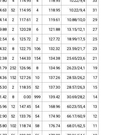
7.80
4
114.95
4
118.95
10.22/9,4
33
4.63
52
114.95
4
118.95
10.22/9,4
31
4.14
2
117.61
2
119.61
10.88/10,0
29
9.88
2
120.28
6
121.88
13.15/12,1
27
2.54
6
125.72
2
127.72
18.99/17,5
25
4.32
8
122.75
106
132.32
23.59/21,7
23
2.38
2
144.33
154
134.38
25.65/23,6
21
1.79
252
126.96
8
134.96
26.23/24,1
19
4.36
152
127.26
10
137.26
28.53/26,2
17
5.30
2
118.35
52
137.30
28.57/26,3
15
1.42
8
0.00
999
139.42
30.69/28,2
14
6.96
12
147.45
54
168.96
60.23/55,4
13
2.90
52
133.76
54
174.90
66.17/60,9
12
5.80
102
118.74
58
176.74
68.01/62,5
11