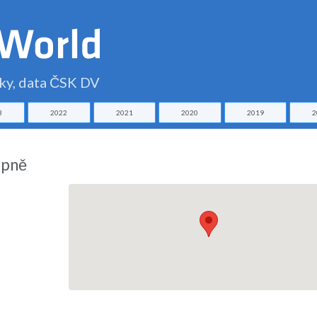
čky, data ČSK DV
3
2022
2021
2020
2019
2
ipně