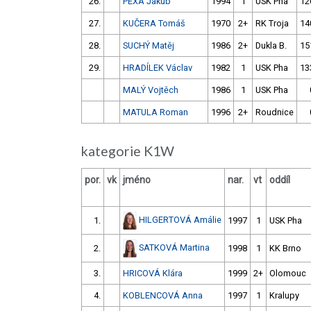
26.
PEXA Jakub
1994
1
USK Pha
12
27.
KUČERA Tomáš
1970
2+
RK Troja
14
28.
SUCHÝ Matěj
1986
2+
Dukla B.
15
29.
HRADÍLEK Václav
1982
1
USK Pha
13
MALÝ Vojtěch
1986
1
USK Pha
MATULA Roman
1996
2+
Roudnice
kategorie K1W
por.
vk
jméno
nar.
vt
oddíl
HILGERTOVÁ Amálie
1.
1997
1
USK Pha
SATKOVÁ Martina
2.
1998
1
KK Brno
3.
HRICOVÁ Klára
1999
2+
Olomouc
4.
KOBLENCOVÁ Anna
1997
1
Kralupy