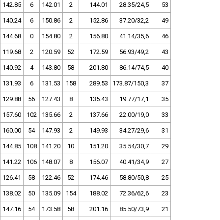
142.85
6
142.01
2
144.01
28.35/24,5
53
140.24
6
150.86
2
152.86
37.20/32,2
49
144.68
0
154.80
2
156.80
41.14/35,6
46
119.68
2
120.59
52
172.59
56.93/49,2
43
140.92
4
143.80
58
201.80
86.14/74,5
40
131.93
6
131.53
158
289.53
173.87/150,3
37
129.88
56
127.43
8
135.43
19.77/17,1
35
157.60
102
135.66
2
137.66
22.00/19,0
33
160.00
54
147.93
2
149.93
34.27/29,6
31
144.85
108
141.20
10
151.20
35.54/30,7
29
141.22
106
148.07
8
156.07
40.41/34,9
27
126.41
58
122.46
52
174.46
58.80/50,8
25
138.02
50
135.09
154
188.02
72.36/62,6
23
147.16
54
173.58
58
201.16
85.50/73,9
21