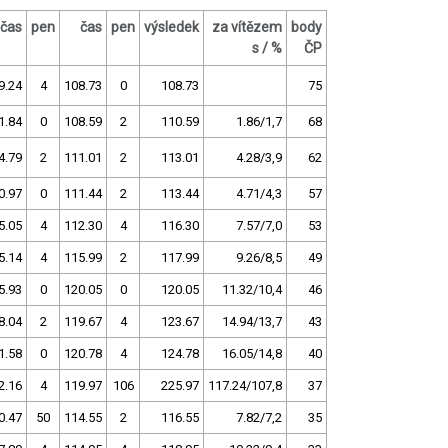
čas
pen
čas
pen
výsledek
za vítězem
body
s / %
ČP
9.24
4
108.73
0
108.73
75
1.84
0
108.59
2
110.59
1.86/1,7
68
4.79
2
111.01
2
113.01
4.28/3,9
62
0.97
0
111.44
2
113.44
4.71/4,3
57
5.05
4
112.30
4
116.30
7.57/7,0
53
5.14
4
115.99
2
117.99
9.26/8,5
49
5.93
0
120.05
0
120.05
11.32/10,4
46
8.04
2
119.67
4
123.67
14.94/13,7
43
1.58
0
120.78
4
124.78
16.05/14,8
40
2.16
4
119.97
106
225.97
117.24/107,8
37
0.47
50
114.55
2
116.55
7.82/7,2
35