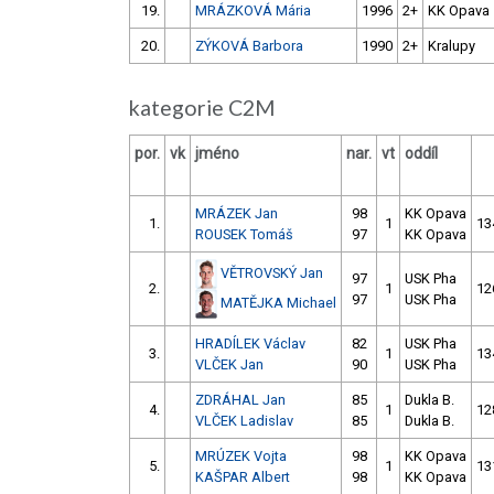
19.
MRÁZKOVÁ Mária
1996
2+
KK Opava
20.
ZÝKOVÁ Barbora
1990
2+
Kralupy
kategorie C2M
por.
vk
jméno
nar.
vt
oddíl
MRÁZEK Jan
98
KK Opava
1.
1
13
ROUSEK Tomáš
97
KK Opava
VĚTROVSKÝ Jan
97
USK Pha
2.
1
12
97
USK Pha
MATĚJKA Michael
HRADÍLEK Václav
82
USK Pha
3.
1
13
VLČEK Jan
90
USK Pha
ZDRÁHAL Jan
85
Dukla B.
4.
1
12
VLČEK Ladislav
85
Dukla B.
MRÚZEK Vojta
98
KK Opava
5.
1
13
KAŠPAR Albert
98
KK Opava