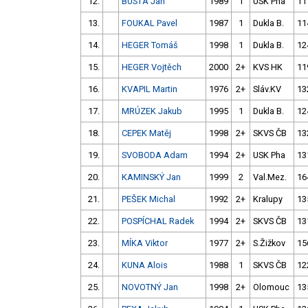
12.
BUSTA Jan
1989
1
USK Pha
11
13.
FOUKAL Pavel
1987
1
Dukla B.
11
14.
HEGER Tomáš
1998
1
Dukla B.
12
15.
HEGER Vojtěch
2000
2+
KVS HK
11
16.
KVAPIL Martin
1976
2+
Sláv.KV
13
17.
MRÚZEK Jakub
1995
1
Dukla B.
12
18.
CEPEK Matěj
1998
2+
SKVS ČB
13
19.
SVOBODA Adam
1994
2+
USK Pha
13
20.
KAMINSKÝ Jan
1999
2
Val.Mez.
16
21.
PEŠEK Michal
1992
2+
Kralupy
13
22.
POSPÍCHAL Radek
1994
2+
SKVS ČB
13
23.
MÍKA Viktor
1977
2+
S.Žižkov
15
24.
KUNA Alois
1988
1
SKVS ČB
12
25.
NOVOTNÝ Jan
1998
2+
Olomouc
13