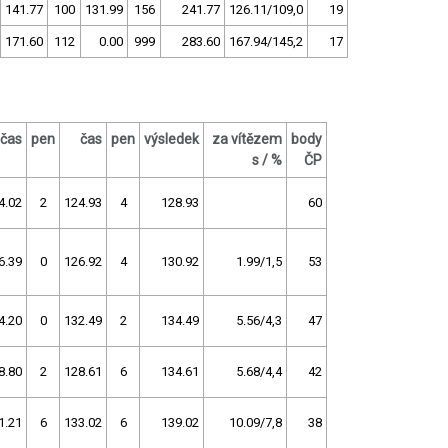
141.77
100
131.99
156
241.77
126.11/109,0
19
171.60
112
0.00
999
283.60
167.94/145,2
17
čas
pen
čas
pen
výsledek
za vítězem
body
s / %
ČP
4.02
2
124.93
4
128.93
60
6.39
0
126.92
4
130.92
1.99/1,5
53
4.20
0
132.49
2
134.49
5.56/4,3
47
8.80
2
128.61
6
134.61
5.68/4,4
42
1.21
6
133.02
6
139.02
10.09/7,8
38