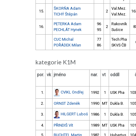
ŠKORŇA Adam
Val.Mez.
15.
2
16
TICHÝ Štěpán
Val.Mez.
PETERKA Adam
96
Rakovník
16.
2
8
PECHLÁT Hynek
95
Sušice
CUC Michal
77
Tech.Pha
POŘÁDEK Milan
86
SKVS ČB
kategorie K1M
por.
vk
jméno
nar.
vt
oddíl
CVIKL Ondřej
1.
1992
1
USK Pha
103
2.
ORNST Zdeněk
1990
MT
Dukla B.
105
HILGERT Luboš
3.
1986
1
Dukla B.
105
4.
PŘINDIŠ Vít
1989
MT
USK Pha
101
5.
BUCHTEL Martin
1982
1
Hubertus
104