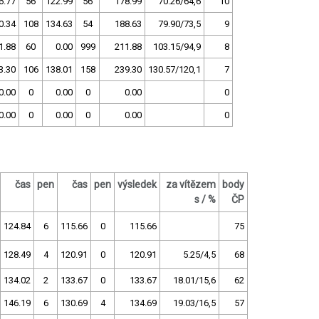
6.77
56
122.99
56
178.99
70.26/64,6
10
0.34
108
134.63
54
188.63
79.90/73,5
9
1.88
60
0.00
999
211.88
103.15/94,9
8
3.30
106
138.01
158
239.30
130.57/120,1
7
0.00
0
0.00
0
0.00
0
0.00
0
0.00
0
0.00
0
čas
pen
čas
pen
výsledek
za vítězem
body
s / %
ČP
124.84
6
115.66
0
115.66
75
128.49
4
120.91
0
120.91
5.25/4,5
68
134.02
2
133.67
0
133.67
18.01/15,6
62
146.19
6
130.69
4
134.69
19.03/16,5
57