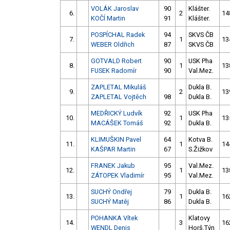
VOLÁK Jaroslav
90
Klášter.
6.
2
14
KOČÍ Martin
91
Klášter.
POSPÍCHAL Radek
94
SKVS ČB
7.
1
13
WEBER Oldřich
87
SKVS ČB
GOTVALD Robert
90
USK Pha
8.
1
13
FUSEK Radomír
90
Val.Mez.
ZAPLETAL Mikuláš
Dukla B.
9.
2
13
ZAPLETAL Vojtěch
98
Dukla B.
MEDŘICKÝ Ludvík
92
USK Pha
10.
1
13
MACÁŠEK Tomáš
92
Dukla B.
KLIMUŠKIN Pavel
64
Kotva B.
11.
1
14
KAŠPAR Martin
67
S.Žižkov
FRANEK Jakub
95
Val.Mez.
12.
1
13
ZÁTOPEK Vladimír
95
Val.Mez.
SUCHÝ Ondřej
79
Dukla B.
13.
1
16
SUCHÝ Matěj
86
Dukla B.
POHANKA Vítek
Klatovy
14.
3
16
WENDL Denis
Horš.Týn