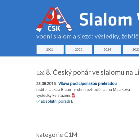
vodní slalom a sjezd: výsledky, žebří
2026
2025
2024
202
8. Český pohár ve slalomu na L
126
23.08.2015
Vltava pod Lipenskou prehradou
ředitel: Jakub Bican vrchní rozhodčí: Jana Macíková
výsledky ke stažení:
absolutní pořadí
L
kategorie C1M