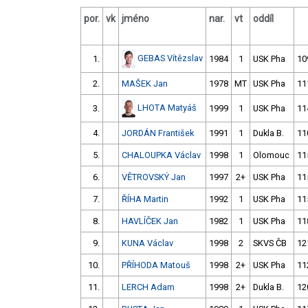
por.
vk
jméno
nar.
vt
oddíl
GEBAS Vítězslav
1.
1984
1
USK Pha
10
2.
MAŠEK Jan
1978
MT
USK Pha
11
LHOTA Matyáš
3.
1999
1
USK Pha
11
4.
JORDÁN František
1991
1
Dukla B.
11
5.
CHALOUPKA Václav
1998
1
Olomouc
11
6.
VĚTROVSKÝ Jan
1997
2+
USK Pha
11
7.
ŘÍHA Martin
1992
1
USK Pha
11
8.
HAVLÍČEK Jan
1982
1
USK Pha
11
9.
KUNA Václav
1998
2
SKVS ČB
12
10.
PŘÍHODA Matouš
1998
2+
USK Pha
11
11.
LERCH Adam
1998
2+
Dukla B.
12