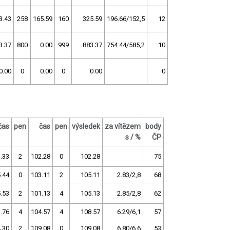
3.43
258
165.59
160
325.59
196.66/152,5
12
3.37
800
0.00
999
883.37
754.44/585,2
10
0.00
0
0.00
0
0.00
0
čas
pen
čas
pen
výsledek
za vítězem
body
s / %
ČP
.33
2
102.28
0
102.28
75
.44
0
103.11
2
105.11
2.83/2,8
68
.53
2
101.13
4
105.13
2.85/2,8
62
.76
4
104.57
4
108.57
6.29/6,1
57
.30
2
109.08
0
109.08
6.80/6,6
53