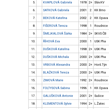
5.
KVAPILOVÁ Gabriela
1978
2+
Sláv.KV
6.
SATKOVÁ Gabriela
2001
2
KK Brno
7.
BEKOVÁ Kateřina
2002
2
KK Opava
8.
FIŠEROVÁ Tereza
1998
1
Roudnice
9.
ŠMEJKALOVÁ Šárka
1984
2+
SKVS ČB
10.
ŘÍHOVÁ Eva
2000
1
USK Pha
11.
DUŠKOVÁ Kateřina
1998
2+
USK Pha
12.
DUŠKOVÁ Michala
2000
2+
USK Pha
13.
VRBOVÁ Alexandra
2000
2+
Horš.Týn
14.
BLAŽKOVÁ Tereza
2000
2+
USK Pha
15.
ZIMOVÁ Marie
1992
2+
Roudnice
16.
FOLTYSOVÁ Sabina
1996
1
KK Opava
17.
GALUŠKOVÁ Antonie
2001
2+
Sušice
18.
KLEMENTOVÁ Sylvie
1994
2+
L.Žatec