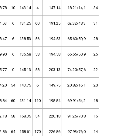
8.78
10
143.14
4
147.14
18.21/14,1
34
4.53
6
131.25
60
191.25
62.32/48,3
31
8.47
6
138.53
56
194.53
65.60/50,9
28
9.90
6
136.58
58
194.58
65.65/50,9
25
5.77
0
145.13
58
203.13
74.20/57,6
22
4.20
54
143.75
6
149.75
20.82/16,1
20
8.84
60
131.14
110
198.84
69.91/54,2
18
2.18
58
168.35
54
220.18
91.25/70,8
16
2.86
64
158.61
170
226.86
97.93/76,0
14