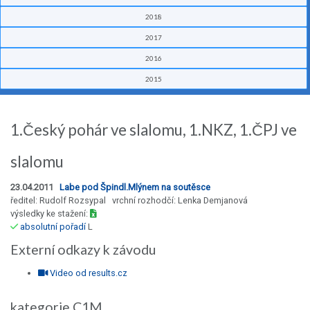
2018
2017
2016
2015
1.Český pohár ve slalomu, 1.NKZ, 1.ČPJ ve
slalomu
23.04.2011
Labe pod Špindl.Mlýnem na soutěsce
ředitel: Rudolf Rozsypal vrchní rozhodčí: Lenka Demjanová
výsledky ke stažení:
absolutní pořadí
L
Externí odkazy k závodu
Video od results.cz
kategorie C1M