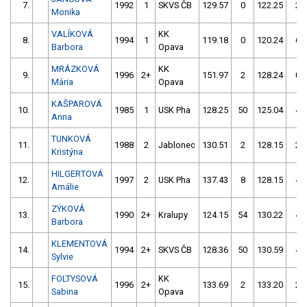
7.
1992
1
SKVS ČB
129.57
0
122.25
2
Monika
VALÍKOVÁ
KK
8.
1994
1
119.18
0
120.24
6
Barbora
Opava
MRÁZKOVÁ
KK
9.
1996
2+
151.97
2
128.24
0
Mária
Opava
KAŠPAROVÁ
10.
1985
1
USK Pha
128.25
50
125.04
4
Anna
TUNKOVÁ
11.
1988
2
Jablonec
130.51
2
128.15
2
Kristýna
HILGERTOVÁ
12.
1997
2
USK Pha
137.43
8
128.15
4
Amálie
ZÝKOVÁ
13.
1990
2+
Kralupy
124.15
54
130.22
4
Barbora
KLEMENTOVÁ
14.
1994
2+
SKVS ČB
128.36
50
130.59
4
Sylvie
FOLTYSOVÁ
KK
15.
1996
2+
133.69
2
133.20
2
Sabina
Opava