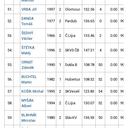
Matouš
51.
VRBA Jiří
1997
2
Olomouc
132.56
4
0.00
999
DANDA
52.
1977
2
Pardub.
136.65
0
0.00
999
Tomáš
ŠEDIVÝ
53.
1966
2
Č.Lípa
135.46
2
0.00
999
Václav
ŠTĚTKA
54.
1996
2
SKVS ČB
147.31
4
0.00
999
Matěj
ORNST
55.
1990
1
Dukla B.
108.78
50
0.00
999
Zdeněk
BUCHTEL
56.
1982
1
Hubertus
108.32
52
0.00
999
Martin
57.
KOŠÍK Michal
1995
2
SKVeselí
123.83
54
0.00
999
MYŠÁK
58.
1994
2
Č.Lípa
130.07
52
0.00
999
Albert
BLAHNÍK
59.
1980
2
Sláv.KV
136.93
50
0.00
999
Miroslav