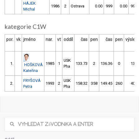
HÁJEK
1986
2
Ostrava
0.00
999
0.00
999
Michal
kategorie C1W
por.
vk
jméno
nar.
vt
oddíl
čas
pen
čas
pen
výsled
USK
1.
1985
1
133.73
2
136.36
0
136.
HOŠKOVÁ
Pha
Kateřina
FRYŠOVÁ
USK
2.
1993
2
158.32
358
149.45
260
409.
Petra
Pha