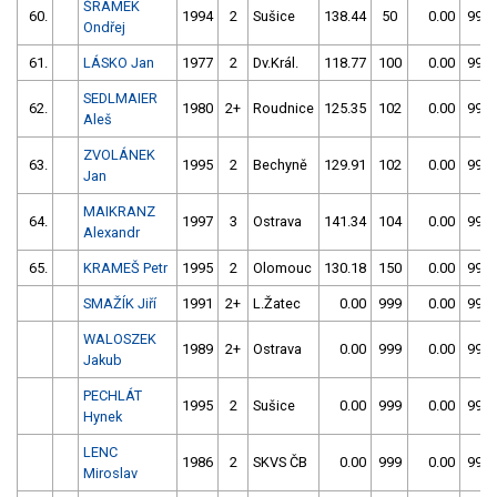
ŠRÁMEK
60.
1994
2
Sušice
138.44
50
0.00
999
Ondřej
61.
LÁSKO Jan
1977
2
Dv.Král.
118.77
100
0.00
999
SEDLMAIER
62.
1980
2+
Roudnice
125.35
102
0.00
999
Aleš
ZVOLÁNEK
63.
1995
2
Bechyně
129.91
102
0.00
999
Jan
MAIKRANZ
64.
1997
3
Ostrava
141.34
104
0.00
999
Alexandr
65.
KRAMEŠ Petr
1995
2
Olomouc
130.18
150
0.00
999
SMAŽÍK Jiří
1991
2+
L.Žatec
0.00
999
0.00
999
WALOSZEK
1989
2+
Ostrava
0.00
999
0.00
999
Jakub
PECHLÁT
1995
2
Sušice
0.00
999
0.00
999
Hynek
LENC
1986
2
SKVS ČB
0.00
999
0.00
999
Miroslav