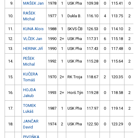
9.
MAŠEK Jan
1978
1
USK Pha
109.38
0
115.41
0
RAŠEK
10.
1977
1
Dukla B.
116.10
4
113.75
2
Michal
11.
KUNA Alois
1988
1
SKVS ČB
126.53
0
114.10
2
12.
VLČEK Jan
1990
2+
USK Pha
117.31
6
115.18
2
13.
HERINK Jiří
1990
1
USK Pha
117.43
0
117.48
0
PEŠEK
14.
1992
1
USK Pha
115.28
0
115.64
2
Michal
KUČERA
15.
1970
2+
RK Troja
118.67
2
120.35
0
Tomáš
HOJDA
16.
1993
2+
Horš.Týn
119.28
0
118.58
2
Jakub
TOMEK
17.
1987
1
USK Pha
117.97
0
119.14
2
Lukáš
JANČAR
18.
1974
2
USK Pha
122.50
0
123.29
0
David
PIVOŇKA