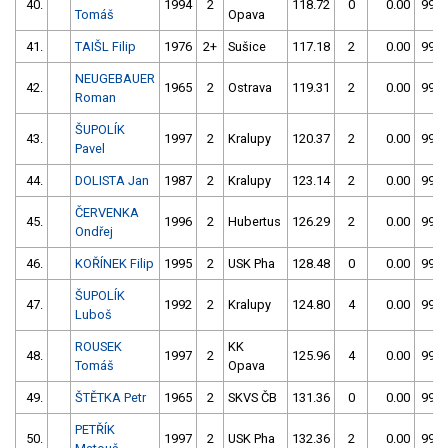
40.
1994
2
118.72
0
0.00
999
Tomáš
Opava
41.
TAIŠL Filip
1976
2+
Sušice
117.18
2
0.00
999
NEUGEBAUER
42.
1965
2
Ostrava
119.31
2
0.00
999
Roman
ŠUPOLÍK
43.
1997
2
Kralupy
120.37
2
0.00
999
Pavel
44.
DOLISTA Jan
1987
2
Kralupy
123.14
2
0.00
999
ČERVENKA
45.
1996
2
Hubertus
126.29
2
0.00
999
Ondřej
46.
KOŘÍNEK Filip
1995
2
USK Pha
128.48
0
0.00
999
ŠUPOLÍK
47.
1992
2
Kralupy
124.80
4
0.00
999
Luboš
ROUSEK
KK
48.
1997
2
125.96
4
0.00
999
Tomáš
Opava
49.
ŠTĚTKA Petr
1965
2
SKVS ČB
131.36
0
0.00
999
PETŘÍK
50.
1997
2
USK Pha
132.36
2
0.00
999