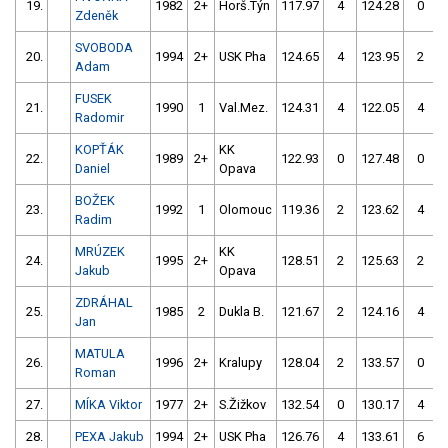
19.
1982
2+
Horš.Týn
117.97
4
124.28
0
Zdeněk
SVOBODA
20.
1994
2+
USK Pha
124.65
4
123.95
2
Adam
FUSEK
21.
1990
1
Val.Mez.
124.31
4
122.05
4
Radomir
KOPŤÁK
KK
22.
1989
2+
122.93
0
127.48
0
Daniel
Opava
BOŽEK
23.
1992
1
Olomouc
119.36
2
123.62
4
Radim
MRÚZEK
KK
24.
1995
2+
128.51
2
125.63
2
Jakub
Opava
ZDRÁHAL
25.
1985
2
Dukla B.
121.67
2
124.16
4
Jan
MATULA
26.
1996
2+
Kralupy
128.04
2
133.57
0
Roman
27.
MÍKA Viktor
1977
2+
S.Žižkov
132.54
0
130.17
4
28.
PEXA Jakub
1994
2+
USK Pha
126.76
4
133.61
6