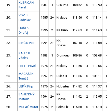
KUBRIČAN
19.
1983
1
USK Pha
108.52
0
110.90
2
Pavel
VOVES
20.
1985
2+
Kralupy
113.56
0
113.14
0
Ladislav
HOŠEK
21.
1995
2
KK Brno
112.63
0
111.60
2
Ondřej
KK
22.
BINČÍK Petr
1994
2+
107.10
2
111.68
2
Opava
KABRHEL
23.
1983
1
Olomouc
109.86
0
109.68
4
Václav
24.
PRELL Pavel
1976
2+
Kralupy
111.56
4
112.06
2
MACÁŠEK
25.
1992
2+
Dukla B.
111.66
0
108.11
6
Tomáš
26.
LEPÍK Filip
1976
2+
Hubertus
114.82
0
114.37
0
BAHENSKÝ
KK
27.
1994
2+
111.92
2
112.95
2
Matouš
Opava
28.
MULAČ Viktor
1975
2
Loko Plz
115.68
0
114.18
2