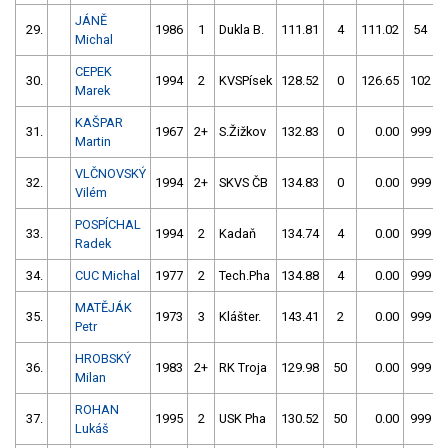
JÁNĚ
29.
1986
1
Dukla B.
111.81
4
111.02
54
Michal
CEPEK
30.
1994
2
KVSPísek
128.52
0
126.65
102
Marek
KAŠPAR
31.
1967
2+
S.Žižkov
132.83
0
0.00
999
Martin
VLČNOVSKÝ
32.
1994
2+
SKVS ČB
134.83
0
0.00
999
Vilém
POSPÍCHAL
33.
1994
2
Kadaň
134.74
4
0.00
999
Radek
34.
CUC Michal
1977
2
Tech.Pha
134.88
4
0.00
999
MATĚJÁK
35.
1973
3
Klášter.
143.41
2
0.00
999
Petr
HROBSKÝ
36.
1983
2+
RK Troja
129.98
50
0.00
999
Milan
ROHAN
37.
1995
2
USK Pha
130.52
50
0.00
999
Lukáš