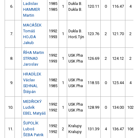
Ladislav
1985
Dukla B.
6.
1
120.11
0
116.47
4
HAMMER
1985
Dukla B.
Martin
MACÁŠEK
Tomáš
1992
Dukla B.
7.
1
123.76
2
121.70
2
HOJDA
1993
Horš.Týn
Jakub
ŘÍHA Martin
1992
USK Pha
8.
STRNAD
1
126.69
2
124.12
2
1993
USK Pha
Jaroslav
HRADÍLEK
Václav
1982
USK Pha
9.
1
118.55
0
125.44
4
SEHNAL
1985
USK Pha
Štěpán
MEDŘICKÝ
1992
USK Pha
10.
Ludvík
1
128.99
0
134.00
102
1992
USK Pha
EBEL Matyáš
ŠUPOLÍK
1992
Kralupy
11.
Luboš
2
131.39
4
136.47
106
1992
Kralupy
ŠEBA Patrik