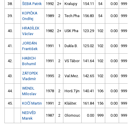
38.
ŠEBA Patrik
1992
2+
Kralupy
154.11
54
0.00
999
KOPIČKA
39.
1989
2
Tech.Pha
156.83
54
0.00
999
Ondřej
HRADÍLEK
40.
1982
2+
USK Pha
123.29
102
0.00
999
Václav
JORDÁN
41.
1991
1
Dukla B.
125.02
102
0.00
999
František
HABICH
42.
1991
2
VS Tábor
141.64
102
0.00
999
Bohumil
ZÁTOPEK
43.
1995
2
Val.Mez.
142.65
102
0.00
999
Vladimír
WENDL
44.
1978
2
Horš.Týn
140.41
106
0.00
999
Miloslav
45.
KOČÍ Martin
1991
2
Klášter.
161.84
156
0.00
999
NEDVĚD
1987
2
Olomouc
0.00
999
0.00
999
Marek