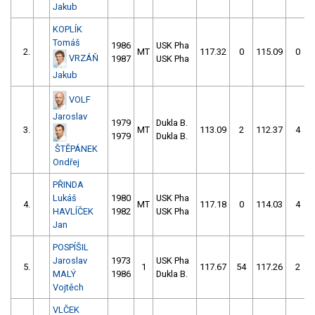
Jakub
KOPLÍK
Tomáš
1986
USK Pha
2.
MT
117.32
0
115.09
0
VRZÁŇ
1987
USK Pha
Jakub
VOLF
Jaroslav
1979
Dukla B.
3.
MT
113.09
2
112.37
4
1979
Dukla B.
ŠTĚPÁNEK
Ondřej
PŘINDA
Lukáš
1980
USK Pha
4.
MT
117.18
0
114.03
4
HAVLÍČEK
1982
USK Pha
Jan
POSPÍŠIL
Jaroslav
1973
USK Pha
5.
1
117.67
54
117.26
2
MALÝ
1986
Dukla B.
Vojtěch
VLČEK