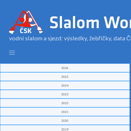
vodní slalom a sjezd: výsledky, žebříčky, data
2026
2025
2024
2023
2022
2021
2020
2019