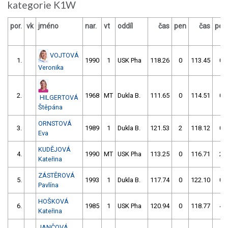
kategorie K1W
por.
vk
jméno
nar.
vt
oddíl
čas
pen
čas
pen
VOJTOVÁ
1.
1990
1
USK Pha
118.26
0
113.45
0
Veronika
2.
1968
MT
Dukla B.
111.65
0
114.51
0
HILGERTOVÁ
Štěpána
ORNSTOVÁ
3.
1989
1
Dukla B.
121.53
2
118.12
0
Eva
KUDĚJOVÁ
4.
1990
MT
USK Pha
113.25
0
116.71
2
Kateřina
ZÁSTĚROVÁ
5.
1993
1
Dukla B.
117.74
0
122.10
0
Pavlína
HOŠKOVÁ
6.
1985
1
USK Pha
120.94
0
118.77
4
Kateřina
JANČOVÁ