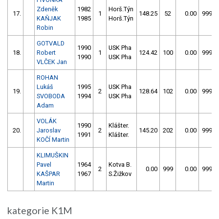
Zdeněk
1982
Horš.Týn
17.
1
148.25
52
0.00
999
KAŇJAK
1985
Horš.Týn
Robin
GOTVALD
1990
USK Pha
18.
Robert
1
124.42
100
0.00
999
1990
USK Pha
VLČEK Jan
ROHAN
Lukáš
1995
USK Pha
19.
2
128.64
102
0.00
999
SVOBODA
1994
USK Pha
Adam
VOLÁK
1990
Klášter.
20.
Jaroslav
2
145.20
202
0.00
999
1991
Klášter.
KOČÍ Martin
KLIMUŠKIN
Pavel
1964
Kotva B.
2
0.00
999
0.00
999
KAŠPAR
1967
S.Žižkov
Martin
kategorie K1M