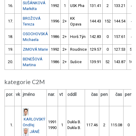
SUŠÁNKOVÁ
16.
1992
1
USK Pha
131.41
2
133.21
4
Markéta
BROŽOVÁ
KK
17.
1996
2+
144.43
152
144.54
4
Tereza
Opava
OSOCHOVSKÁ
18.
1986
2+
Horš.Týn
142.83
0
157.61
4
Michaela
19.
ZIMOVÁ Marie
1992
2+
Roudnice
129.57
0
127.53
54
BENEŠOVÁ
20.
1986
2+
Sušice
139.91
52
143.87
104
Martina
kategorie C2M
por.
vk
jméno
nar.
vt
oddíl
čas
pen
čas
pen
KARLOVSKÝ
1991
Dukla B.
1.
Ondřej
1
117.46
2
115.08
0
1990
Dukla B.
JÁNĚ