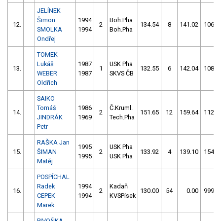
JELÍNEK
Šimon
1994
Boh.Pha
12.
2
134.54
8
141.02
106
SMOLKA
1994
Boh.Pha
Ondřej
TOMEK
Lukáš
1987
USK Pha
13.
1
132.55
6
142.04
108
WEBER
1987
SKVS ČB
Oldřich
SAIKO
Tomáš
1986
Č.Kruml.
14.
2
151.65
12
159.64
112
JINDRÁK
1969
Tech.Pha
Petr
RAŠKA Jan
1995
USK Pha
15.
ŠIMAN
2
133.92
4
139.10
154
1995
USK Pha
Matěj
POSPÍCHAL
Radek
1994
Kadaň
16.
2
130.00
54
0.00
999
CEPEK
1994
KVSPísek
Marek
PIVOŇKA