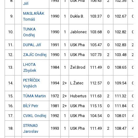
8.
1993
1
USK Pha
106.43
2
102.36
0
Jiří
MASLAŇÁK
9.
1990
1
Dukla B.
103.37
0
102.67
0
Tomáš
TUNKA
10.
1990
1
Jablonec
103.68
0
102.82
0
Ondřej
11.
DUPAL Jiří
1991
1
USK Pha
105.47
0
102.83
2
12.
ZAJÍC Ondřej
1990
1
USK Pha
107.73
2
103.48
2
LHOTA
13.
1984
1
Žel.Brod
111.49
0
108.65
0
Zbyšek
PETŘÍČEK
14.
1994
2+
L.Žatec
112.57
0
109.54
0
Vojtěch
15.
TÚMA Martin
1972
2+
Hubertus
111.63
2
111.32
0
16.
BÍLÝ Petr
1981
2+
USK Pha
115.15
0
111.84
0
17.
CVIKL Ondřej
1992
1
USK Pha
104.54
0
108.01
4
STRNAD
18.
1993
1
USK Pha
111.49
2
108.47
4
Jaroslav