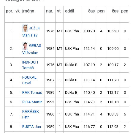
por.
vk
jméno
nar.
vt
oddíl
čas
pen
čas
pen
v
JEŽEK
1.
1976
MT
USK Pha
108.20
4
105.20
0
Stanislav
GEBAS
2.
1984
MT
USK Pha
112.14
0
109.90
0
Vítězslav
INDRUCH
3.
1976
MT
Dukla B.
107.19
2
109.17
2
Tomáš
FOUKAL
4.
1987
1
Dukla B.
113.14
0
111.70
0
Pavel
5.
RAK Tomáš
1989
1
Dukla B.
110.40
2
112.17
0
6.
ŘÍHA Martin
1992
1
USK Pha
114.23
2
113.18
0
KARÁSEK
7.
1986
1
USK Pha
114.71
4
108.53
6
Petr
8.
BUSTA Jan
1989
1
USK Pha
116.77
0
112.93
2