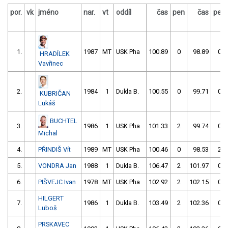
por.
vk
jméno
nar.
vt
oddíl
čas
pen
čas
pen
1.
1987
MT
USK Pha
100.89
0
98.89
0
HRADÍLEK
Vavřinec
2.
1984
1
Dukla B.
100.55
0
99.71
0
KUBRIČAN
Lukáš
BUCHTEL
3.
1986
1
USK Pha
101.33
2
99.74
0
Michal
4.
PŘINDIŠ Vít
1989
MT
USK Pha
100.46
0
98.53
2
5.
VONDRA Jan
1988
1
Dukla B.
106.47
2
101.97
0
6.
PIŠVEJC Ivan
1978
MT
USK Pha
102.92
2
102.15
0
HILGERT
7.
1986
1
Dukla B.
103.49
2
102.36
0
Luboš
PRSKAVEC