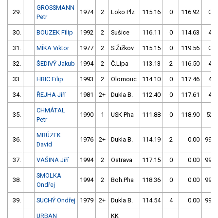
GROSSMANN
29.
1974
2
Loko Plz
115.16
0
116.92
0
Petr
30.
BOUZEK Filip
1992
2
Sušice
116.11
0
114.63
4
31.
MÍKA Viktor
1977
2
S.Žižkov
115.15
0
119.56
0
32.
ŠEDIVÝ Jakub
1994
2
Č.Lípa
113.13
2
116.50
4
33.
HRIC Filip
1993
2
Olomouc
114.10
0
117.46
4
34.
ŘEJHA Jiří
1981
2+
Dukla B.
112.40
0
117.61
4
CHMÁTAL
35.
1990
1
USK Pha
111.88
0
118.90
52
Petr
MRÚZEK
36.
1976
2+
Dukla B.
114.19
2
0.00
999
David
37.
VAŠINA Jiří
1994
2
Ostrava
117.15
0
0.00
999
SMOLKA
38.
1994
2
Boh.Pha
118.36
0
0.00
999
Ondřej
39.
SUCHÝ Ondřej
1979
2+
Dukla B.
114.54
4
0.00
999
URBAN
KK