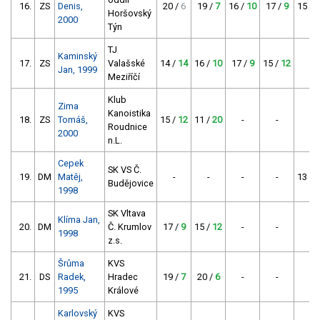
16.
ZS
Denis,
20 /
6
19 /
7
16 /
10
17 /
9
15 /
1
Horšovský
2000
Týn
TJ
Kaminský
17.
ZS
Valašské
14 /
14
16 /
10
17 /
9
15 /
12
-
Jan, 1999
Meziříčí
Klub
Zima
Kanoistika
18.
ZS
Tomáš,
15 /
12
11 /
20
-
-
-
Roudnice
2000
n.L.
Cepek
SK VS Č.
19.
DM
Matěj,
-
-
-
-
13 /
1
Budějovice
1998
SK Vltava
Klíma Jan,
20.
DM
Č. Krumlov
17 /
9
15 /
12
-
-
-
1998
z.s.
Šrůma
KVS
21.
DS
Radek,
Hradec
19 /
7
20 /
6
-
-
-
1995
Králové
Karlovský
KVS