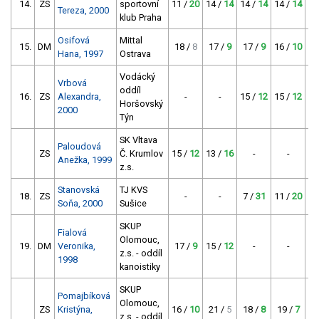
14.
ZS
sportovní
11 /
20
14 /
14
14 /
14
14 /
14
1
Tereza, 2000
klub Praha
Osifová
Mittal
15.
DM
18 /
8
17 /
9
17 /
9
16 /
10
9
Hana, 1997
Ostrava
Vodácký
Vrbová
oddíl
16.
ZS
Alexandra,
-
-
15 /
12
15 /
12
14
Horšovský
2000
Týn
SK Vltava
Paloudová
ZS
Č. Krumlov
15 /
12
13 /
16
-
-
13
Anežka, 1999
z.s.
Stanovská
TJ KVS
18.
ZS
-
-
7 /
31
11 /
20
Soňa, 2000
Sušice
SKUP
Fialová
Olomouc,
19.
DM
Veronika,
17 /
9
15 /
12
-
-
16
z.s. - oddíl
1998
kanoistiky
SKUP
Pomajbíková
Olomouc,
ZS
Kristýna,
16 /
10
21 /
5
18 /
8
19 /
7
1
z.s. - oddíl