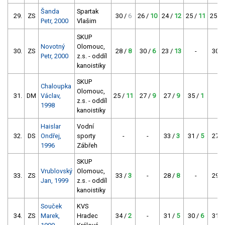
Šanda
Spartak
29.
ZS
30 /
6
26 /
10
24 /
12
25 /
11
25 /
Petr, 2000
Vlašim
SKUP
Novotný
Olomouc,
30.
ZS
28 /
8
30 /
6
23 /
13
-
30 /
Petr, 2000
z.s. - oddíl
kanoistiky
SKUP
Chaloupka
Olomouc,
31.
DM
Václav,
25 /
11
27 /
9
27 /
9
35 /
1
-
z.s. - oddíl
1998
kanoistiky
Haislar
Vodní
32.
DS
Ondřej,
sporty
-
-
33 /
3
31 /
5
27 /
1996
Zábřeh
SKUP
Vrublovský
Olomouc,
33.
ZS
33 /
3
-
28 /
8
-
29 /
Jan, 1999
z.s. - oddíl
kanoistiky
Souček
KVS
34.
ZS
Marek,
Hradec
34 /
2
-
31 /
5
30 /
6
31 /