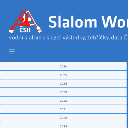
vodní slalom a sjezd: výsledky, žebříčky, data
2026
2025
2024
2023
2022
2021
2020
2019