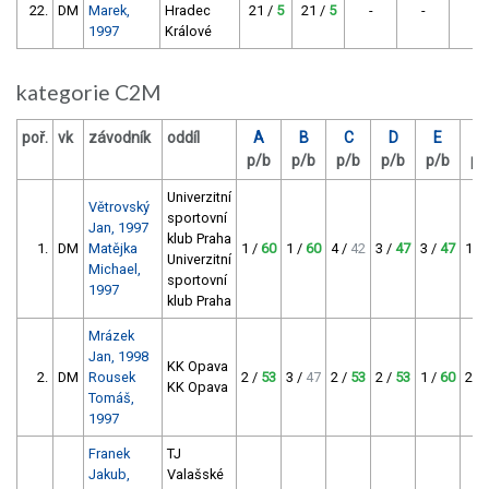
22.
DM
Marek,
Hradec
21 /
5
21 /
5
-
-
-
1997
Králové
kategorie C2M
poř.
vk
závodník
oddíl
A
B
C
D
E
F
p/b
p/b
p/b
p/b
p/b
p/
Univerzitní
Větrovský
sportovní
Jan, 1997
klub Praha
1.
DM
Matějka
1 /
60
1 /
60
4 /
42
3 /
47
3 /
47
1 /
Univerzitní
Michael,
sportovní
1997
klub Praha
Mrázek
Jan, 1998
KK Opava
2.
DM
Rousek
2 /
53
3 /
47
2 /
53
2 /
53
1 /
60
2 /
KK Opava
Tomáš,
1997
Franek
TJ
Jakub,
Valašské