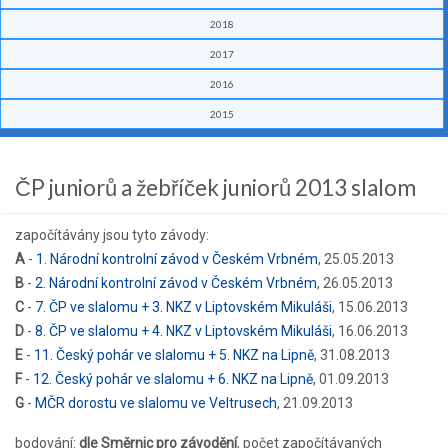
2018
2017
2016
2015
ČP juniorů a žebříček juniorů 2013 slalom
započítávány jsou tyto závody:
A
-
1. Národní kontrolní závod v Českém Vrbném
, 25.05.2013
B
-
2. Národní kontrolní závod v Českém Vrbném
, 26.05.2013
C
-
7. ČP ve slalomu + 3. NKZ v Liptovském Mikuláši
, 15.06.2013
D
-
8. ČP ve slalomu + 4. NKZ v Liptovském Mikuláši
, 16.06.2013
E
-
11. Český pohár ve slalomu + 5. NKZ na Lipně
, 31.08.2013
F
-
12. Český pohár ve slalomu + 6. NKZ na Lipně
, 01.09.2013
G
-
MČR dorostu ve slalomu ve Veltrusech
, 21.09.2013
bodování:
dle Směrnic pro závodění
, počet započítávaných