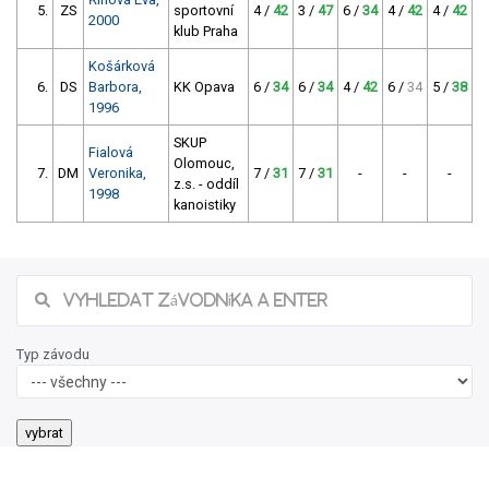
5.
ZS
sportovní
4 /
42
3 /
47
6 /
34
4 /
42
4 /
42
6
2000
klub Praha
Košárková
6.
DS
Barbora,
KK Opava
6 /
34
6 /
34
4 /
42
6 /
34
5 /
38
5
1996
SKUP
Fialová
Olomouc,
7.
DM
Veronika,
7 /
31
7 /
31
-
-
-
z.s. - oddíl
1998
kanoistiky
Typ závodu