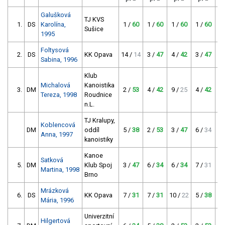
Galušková
TJ KVS
1.
DS
Karolína,
1 /
60
1 /
60
1 /
60
1 /
60
1
Sušice
1995
Foltysová
2.
DS
KK Opava
14 /
14
3 /
47
4 /
42
3 /
47
2
Sabina, 1996
Klub
Michalová
Kanoistika
3.
DM
2 /
53
4 /
42
9 /
25
4 /
42
6
Tereza, 1998
Roudnice
n.L.
TJ Kralupy,
Koblencová
DM
oddíl
5 /
38
2 /
53
3 /
47
6 /
34
5
Anna, 1997
kanoistiky
Kanoe
Satková
5.
DM
Klub Spoj
3 /
47
6 /
34
6 /
34
7 /
31
4
Martina, 1998
Brno
Mrázková
6.
DS
KK Opava
7 /
31
7 /
31
10 /
22
5 /
38
3
Mária, 1996
Univerzitní
Hilgertová