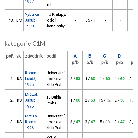
1997
n.L.
Vybulka
TJ Kralupy,
48.
DM
Jakub,
oddíl
-
35 /
1
-
-
-
1998
kanoistiky
kategorie C1M
poř.
vk
závodník
oddíl
A
B
C
D
E
p/b
p/b
p/b
p/b
p/b
Rohan
Univerzitní
1.
DS
Lukáš,
sportovní
2 /
53
1 /
60
1 /
60
1 /
60
2 /
5
1995
klub Praha
Mrůzek
TJ Dukla
2.
DS
Jakub,
1 /
60
2 /
53
15 /
12
2 /
53
1 /
6
Praha
1995
Matula
Univerzitní
3.
DS
Roman,
sportovní
3 /
47
3 /
47
5 /
38
3 /
47
3 /
4
1996
klub Praha
SKUP