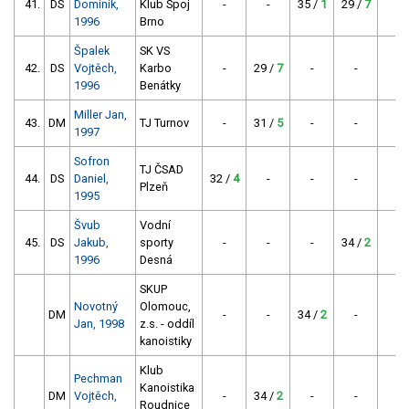
41.
DS
Dominik,
Klub Spoj
-
-
35 /
1
29 /
7
-
1996
Brno
Špalek
SK VS
42.
DS
Vojtěch,
Karbo
-
29 /
7
-
-
-
1996
Benátky
Miller Jan,
43.
DM
TJ Turnov
-
31 /
5
-
-
-
1997
Sofron
TJ ČSAD
44.
DS
Daniel,
32 /
4
-
-
-
-
Plzeň
1995
Švub
Vodní
45.
DS
Jakub,
sporty
-
-
-
34 /
2
-
1996
Desná
SKUP
Novotný
Olomouc,
DM
-
-
34 /
2
-
-
Jan, 1998
z.s. - oddíl
kanoistiky
Klub
Pechman
Kanoistika
DM
Vojtěch,
-
34 /
2
-
-
-
Roudnice