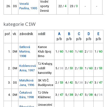
Vodní
Veselá
26.
DS
sporty
22 /
4
23 /
3
-
-
Pavlína, 1995
Desná
kategorie C1W
poř.
vk
závodník
oddíl
A
B
C
D
E
p/b
p/b
p/b
p/b
p/b
Satková
Kanoe
1.
DM
Martina,
Klub Spoj
1 /
60
1 /
60
1 /
60
2 /
53
1 /
60
1
1998
Brno
TJ Kralupy,
Koblencová
2.
DM
oddíl
5 /
38
2 /
53
2 /
53
1 /
60
2 /
53
2
Anna, 1997
kanoistiky
Matulková
SK VS Č.
3.
DS
2 /
53
4 /
42
5 /
38
3 /
47
3 /
47
3
Jana, 1996
Budějovice
Čekalová
TJ Ohře
4.
DM
3 /
47
5 /
38
3 /
47
5 /
38
6 /
34
4
Bára, 1998
Klášterec
Univerzitní
Říhová Eva,