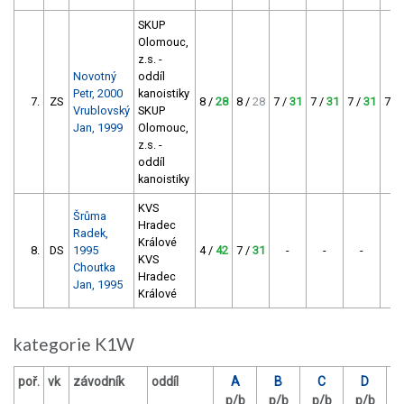
SKUP
Olomouc,
z.s. -
Novotný
oddíl
Petr, 2000
kanoistiky
7.
ZS
8 /
28
8 /
28
7 /
31
7 /
31
7 /
31
7 /
Vrublovský
SKUP
Jan, 1999
Olomouc,
z.s. -
oddíl
kanoistiky
KVS
Šrůma
Hradec
Radek,
Králové
8.
DS
1995
4 /
42
7 /
31
-
-
-
-
KVS
Choutka
Hradec
Jan, 1995
Králové
kategorie K1W
poř.
vk
závodník
oddíl
A
B
C
D
p/b
p/b
p/b
p/b