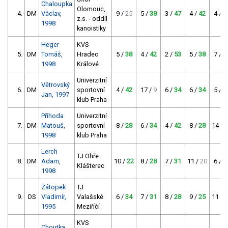
Chaloupka
Olomouc,
4.
DM
Václav,
9 /
25
5 /
38
3 /
47
4 /
42
4 /
4
z.s. - oddíl
1998
kanoistiky
Heger
KVS
5.
DM
Tomáš,
Hradec
5 /
38
4 /
42
2 /
53
5 /
38
7 /
3
1998
Králové
Univerzitní
Větrovský
6.
DM
sportovní
4 /
42
17 /
9
6 /
34
6 /
34
5 /
3
Jan, 1997
klub Praha
Příhoda
Univerzitní
7.
DM
Matouš,
sportovní
8 /
28
6 /
34
4 /
42
8 /
28
14 /
1
1998
klub Praha
Lerch
TJ Ohře
8.
DM
Adam,
10 /
22
8 /
28
7 /
31
11 /
20
6 /
3
Klášterec
1998
Zátopek
TJ
9.
DS
Vladimír,
Valašské
6 /
34
7 /
31
8 /
28
9 /
25
11 /
2
1995
Meziříčí
KVS
Choutka