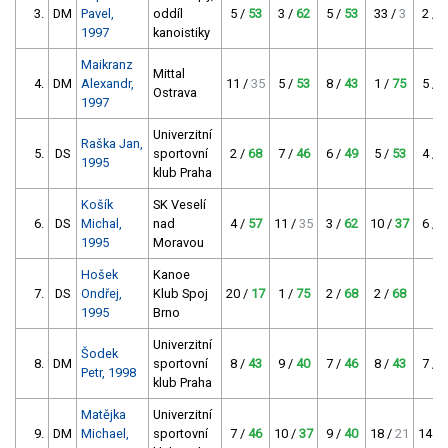
3.
DM
Pavel,
oddíl
5 /
53
3 /
62
5 /
53
33 /
3
2 /
6
1997
kanoistiky
Maikranz
Mittal
4.
DM
Alexandr,
11 /
35
5 /
53
8 /
43
1 /
75
5 /
5
Ostrava
1997
Univerzitní
Raška Jan,
5.
DS
sportovní
2 /
68
7 /
46
6 /
49
5 /
53
4 /
5
1995
klub Praha
Košík
SK Veselí
6.
DS
Michal,
nad
4 /
57
11 /
35
3 /
62
10 /
37
6 /
4
1995
Moravou
Hošek
Kanoe
7.
DS
Ondřej,
Klub Spoj
20 /
17
1 /
75
2 /
68
2 /
68
-
1995
Brno
Univerzitní
Šodek
8.
DM
sportovní
8 /
43
9 /
40
7 /
46
8 /
43
7 /
4
Petr, 1998
klub Praha
Matějka
Univerzitní
9.
DM
Michael,
sportovní
7 /
46
10 /
37
9 /
40
18 /
21
14 /