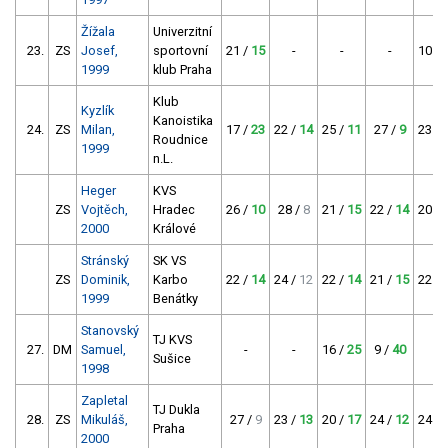
Žížala
Univerzitní
23.
ZS
Josef,
sportovní
21 /
15
-
-
-
10 /
1999
klub Praha
Klub
Kyzlík
Kanoistika
24.
ZS
Milan,
17 /
23
22 /
14
25 /
11
27 /
9
23 /
Roudnice
1999
n.L.
Heger
KVS
ZS
Vojtěch,
Hradec
26 /
10
28 /
8
21 /
15
22 /
14
20 /
2000
Králové
Stránský
SK VS
ZS
Dominik,
Karbo
22 /
14
24 /
12
22 /
14
21 /
15
22 /
1999
Benátky
Stanovský
TJ KVS
27.
DM
Samuel,
-
-
16 /
25
9 /
40
-
Sušice
1998
Zapletal
TJ Dukla
28.
ZS
Mikuláš,
27 /
9
23 /
13
20 /
17
24 /
12
24 /
Praha
2000