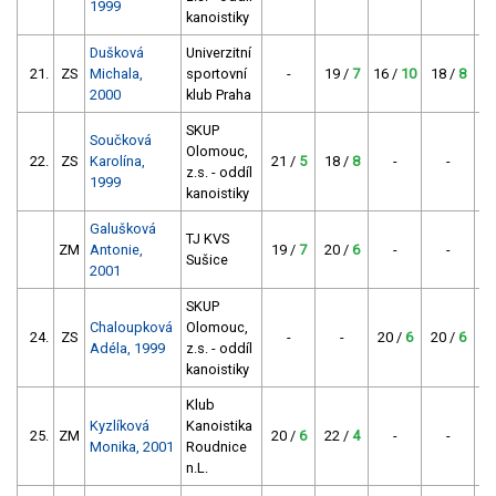
1999
kanoistiky
Dušková
Univerzitní
21.
ZS
Michala,
sportovní
-
19 /
7
16 /
10
18 /
8
2000
klub Praha
SKUP
Součková
Olomouc,
22.
ZS
Karolína,
21 /
5
18 /
8
-
-
z.s. - oddíl
1999
kanoistiky
Galušková
TJ KVS
ZM
Antonie,
19 /
7
20 /
6
-
-
Sušice
2001
SKUP
Chaloupková
Olomouc,
24.
ZS
-
-
20 /
6
20 /
6
Adéla, 1999
z.s. - oddíl
kanoistiky
Klub
Kyzlíková
Kanoistika
25.
ZM
20 /
6
22 /
4
-
-
Monika, 2001
Roudnice
n.L.