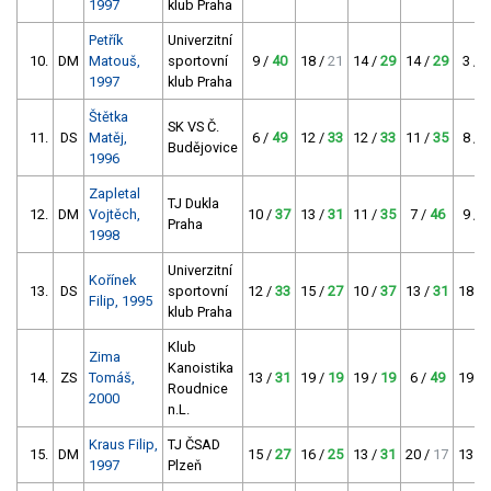
1997
klub Praha
Petřík
Univerzitní
10.
DM
Matouš,
sportovní
9 /
40
18 /
21
14 /
29
14 /
29
3 /
6
1997
klub Praha
Štětka
SK VS Č.
11.
DS
Matěj,
6 /
49
12 /
33
12 /
33
11 /
35
8 /
4
Budějovice
1996
Zapletal
TJ Dukla
12.
DM
Vojtěch,
10 /
37
13 /
31
11 /
35
7 /
46
9 /
4
Praha
1998
Univerzitní
Kořínek
13.
DS
sportovní
12 /
33
15 /
27
10 /
37
13 /
31
18 /
Filip, 1995
klub Praha
Klub
Zima
Kanoistika
14.
ZS
Tomáš,
13 /
31
19 /
19
19 /
19
6 /
49
19 /
Roudnice
2000
n.L.
Kraus Filip,
TJ ČSAD
15.
DM
15 /
27
16 /
25
13 /
31
20 /
17
13 /
1997
Plzeň