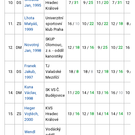
10.
DS
Hradec
7 /
31
9 /
25
11 /
20
7 /
31
12 /
1
Jan, 1995
Králové
Lhota
Univerzitní
11.
ZS
Matyáš,
sportovní
16 /
10
10 /
22
10 /
22
12 /
18
8 /
2
1999
klub Praha
SKUP
Novotný
Olomouc,
12.
DM
12 /
18
13 /
16
9 /
25
10 /
22
16 /
1
Jan, 1998
z.s. - oddíl
kanoistiky
Franek
TJ
13.
DS
Jakub,
Valašské
18 /
8
18 /
8
12 /
18
13 /
16
9 /
2
1997
Meziříčí
Kuna
SK VS Č.
14.
DM
Václav,
11 /
20
14 /
14
13 /
16
16 /
10
10 /
2
Budějovice
1998
Heger
KVS
15.
ZS
Vojtěch,
Hradec
13 /
16
12 /
18
14 /
14
14 /
14
17 /
2000
Králové
Vodácký
Wendl
oddíl