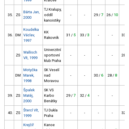
1999
Králové
TJ Kralupy,
Bárta Jan,
35.
ZS
oddíl
-
-
29 /
7
26 /
10
-
2000
kanoistiky
Koudelka
KK
36.
DM
Václav,
31 /
5
33 /
3
-
-
33 /
Rakovník
1997
Univerzitní
Wallisch
ZS
sportovní
-
-
-
-
28 /
Vít, 1999
klub Praha
Motyčka
SK Veselí
DM
Marek,
nad
-
-
30 /
6
28 /
8
-
1998
Moravou
Špalek
SK VS
39.
ZS
Matěj,
Karbo
29 /
7
32 /
4
-
-
-
2000
Benátky
Štercl Vít,
TJ Dukla
40.
ZS
-
-
-
-
32 /
1999
Praha
Krejčíř
Kanoe