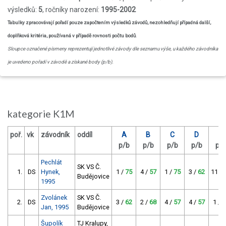
výsledků:
5
, ročníky narození:
1995-2002
Tabulky zpracovávají pořadí pouze započtením výsledků závodů, nezohledňují případná další,
doplňková kritéria, používaná v případě rovnosti počtu bodů
.
Sloupce označené písmeny reprezentují jednotlivé závody dle seznamu výše, u každého závodníka
je uvedeno pořadí v závodě a získané body (p/b).
kategorie K1M
poř.
vk
závodník
oddíl
A
B
C
D
E
p/b
p/b
p/b
p/b
p/
Pechlát
SK VS Č.
1.
DS
Hynek,
1 /
75
4 /
57
1 /
75
3 /
62
11 /
Budějovice
1995
Zvolánek
SK VS Č.
2.
DS
3 /
62
2 /
68
4 /
57
4 /
57
1 /
7
Jan, 1995
Budějovice
Šupolík
TJ Kralupy,