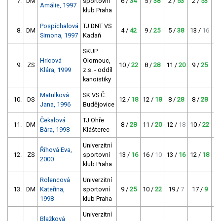
7.
DM
sportovní
6 /
34
5 /
38
2 /
53
2 /
53
Amálie, 1997
klub Praha
Pospíchalová
TJ DNT VS
8.
DM
4 /
42
9 /
25
5 /
38
13 /
16
7
Simona, 1997
Kadaň
SKUP
Hricová
Olomouc,
9.
ZS
10 /
22
8 /
28
11 /
20
9 /
25
8
Klára, 1999
z.s. - oddíl
kanoistiky
Matulková
SK VS Č.
10.
DS
12 /
18
12 /
18
8 /
28
8 /
28
12
Jana, 1996
Budějovice
Čekalová
TJ Ohře
11.
DM
8 /
28
11 /
20
12 /
18
10 /
22
11
Bára, 1998
Klášterec
Univerzitní
Říhová Eva,
12.
ZS
sportovní
13 /
16
16 /
10
13 /
16
12 /
18
10
2000
klub Praha
Rolencová
Univerzitní
13.
DM
Kateřina,
sportovní
9 /
25
10 /
22
19 /
7
17 /
9
15
1998
klub Praha
Univerzitní
Blažková