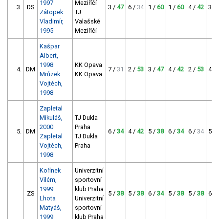
1997
Meziříčí
3.
DS
3 /
47
6 /
34
1 /
60
1 /
60
4 /
42
3 /
Zátopek
TJ
Vladimír,
Valašské
1995
Meziříčí
Kašpar
Albert,
1998
KK Opava
4.
DM
7 /
31
2 /
53
3 /
47
4 /
42
2 /
53
4 /
Mrůzek
KK Opava
Vojtěch,
1998
Zapletal
Mikuláš,
TJ Dukla
2000
Praha
5.
DM
6 /
34
4 /
42
5 /
38
6 /
34
6 /
34
5 /
Zapletal
TJ Dukla
Vojtěch,
Praha
1998
Kořínek
Univerzitní
Vilém,
sportovní
1999
klub Praha
ZS
5 /
38
5 /
38
6 /
34
5 /
38
5 /
38
6 /
Lhota
Univerzitní
Matyáš,
sportovní
1999
klub Praha