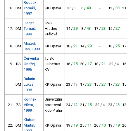
Rousek
16.
DM
Tomáš,
KK Opava
35 /
1
6 /
49
-
12 /
33
21 /
1997
Heger
KVS
17.
DM
Tomáš,
Hradec
14 /
29
8 /
43
17 /
23
15 /
27
-
1998
Králové
Mrázek
18.
DM
KK Opava
18 /
21
14 /
29
-
16 /
25
17 /
Jan, 1998
Červenka
TJ SK
19.
DS
Ondřej,
Hubertus
16 /
25
20 /
17
18 /
21
32 /
4
16 /
1996
KV
Balarin
DM
Lukáš,
KK Opava
23 /
13
17 /
23
15 /
27
17 /
23
15 /
1998
Kořínek
Univerzitní
21.
ZS
Vilém,
sportovní
24 /
12
21 /
15
32 /
4
23 /
13
12 /
1999
klub Praha
Klaban
22.
DM
Martin,
KK Opava
19 /
19
25 /
11
26 /
10
19 /
19
26 /
1997