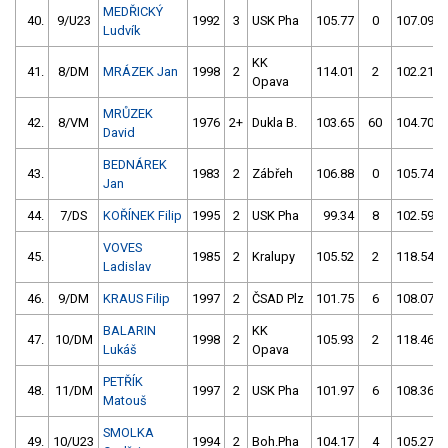
MEDŘICKÝ
40.
9/U23
1992
3
USK Pha
105.77
0
107.09
Ludvík
KK
41.
8/DM
MRÁZEK Jan
1998
2
114.01
2
102.21
Opava
MRŮZEK
42.
8/VM
1976
2+
Dukla B.
103.65
60
104.70
David
BEDNÁREK
43.
1983
2
Zábřeh
106.88
0
105.74
Jan
44.
7/DS
KOŘÍNEK Filip
1995
2
USK Pha
99.34
8
102.59
VOVES
45.
1985
2
Kralupy
105.52
2
118.54
Ladislav
46.
9/DM
KRAUS Filip
1997
2
ČSAD Plz
101.75
6
108.07
BALARIN
KK
47.
10/DM
1998
2
105.93
2
118.46
Lukáš
Opava
PETŘÍK
48.
11/DM
1997
2
USK Pha
101.97
6
108.36
Matouš
SMOLKA
49.
10/U23
1994
2
Boh.Pha
104.17
4
105.27