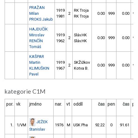
PRAŽAN
1919
RK Troja
Milan
2
0.00
999
0.00
99
1981
RK Troja
PROKS Jakub
HAJDUČÍK
Miroslav
1919
Sláv.HK
2
0.00
999
0.00
99
RENČÍN
1962
Sláv.HK
Tomáš
KAŠPAR
Martin
1919
SKŽižkov
2
0.00
999
0.00
99
KLIMUŠKIN
1967
Kotva B.
Pavel
kategorie C1M
por.
vk
jméno
nar.
vt
oddíl
čas
pen
čas
pe
JEŽEK
1.
1/VM
1976
M
USK Pha
92.22
0
91.61
2
Stanislav