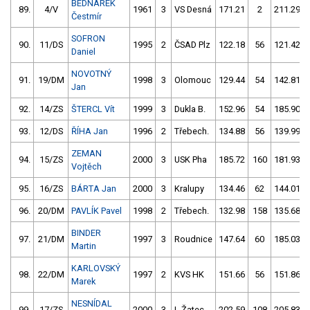
BEDNÁREK
89.
4/V
1961
3
VS Desná
171.21
2
211.29
Čestmír
SOFRON
90.
11/DS
1995
2
ČSAD Plz
122.18
56
121.42
Daniel
NOVOTNÝ
91.
19/DM
1998
3
Olomouc
129.44
54
142.81
Jan
92.
14/ZS
ŠTERCL Vít
1999
3
Dukla B.
152.96
54
185.90
93.
12/DS
ŘÍHA Jan
1996
2
Třebech.
134.88
56
139.99
ZEMAN
94.
15/ZS
2000
3
USK Pha
185.72
160
181.93
Vojtěch
95.
16/ZS
BÁRTA Jan
2000
3
Kralupy
134.46
62
144.01
96.
20/DM
PAVLÍK Pavel
1998
2
Třebech.
132.98
158
135.68
BINDER
97.
21/DM
1997
3
Roudnice
147.64
60
185.03
Martin
KARLOVSKÝ
98.
22/DM
1997
2
KVS HK
151.66
56
151.86
Marek
NESNÍDAL
99.
17/ZS
2000
3
L.Žatec
202.59
108
205.83