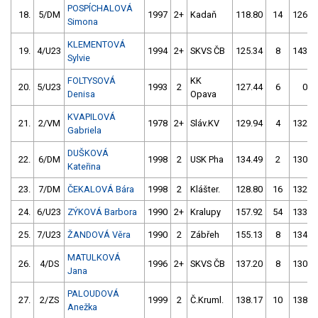
POSPÍCHALOVÁ
18.
5/DM
1997
2+
Kadaň
118.80
14
126.0
Simona
KLEMENTOVÁ
19.
4/U23
1994
2+
SKVS ČB
125.34
8
143.7
Sylvie
FOLTYSOVÁ
KK
20.
5/U23
1993
2
127.44
6
0.0
Denisa
Opava
KVAPILOVÁ
21.
2/VM
1978
2+
Sláv.KV
129.94
4
132.1
Gabriela
DUŠKOVÁ
22.
6/DM
1998
2
USK Pha
134.49
2
130.5
Kateřina
23.
7/DM
ČEKALOVÁ Bára
1998
2
Klášter.
128.80
16
132.6
24.
6/U23
ZÝKOVÁ Barbora
1990
2+
Kralupy
157.92
54
133.3
25.
7/U23
ŽANDOVÁ Věra
1990
2
Zábřeh
155.13
8
134.5
MATULKOVÁ
26.
4/DS
1996
2+
SKVS ČB
137.20
8
130.5
Jana
PALOUDOVÁ
27.
2/ZS
1999
2
Č.Kruml.
138.17
10
138.2
Anežka