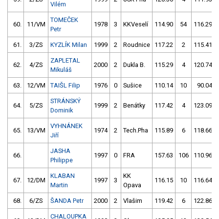
Vilém
TOMEČEK
60.
11/VM
1978
3
KKVeselí
114.90
54
116.29
Petr
61.
3/ZS
KYZLÍK Milan
1999
2
Roudnice
117.22
2
115.41
ZAPLETAL
62.
4/ZS
2000
2
Dukla B.
115.29
4
120.74
Mikuláš
63.
12/VM
TAIŠL Filip
1976
0
Sušice
110.14
10
90.04
STRÁNSKÝ
64.
5/ZS
1999
2
Benátky
117.42
4
123.09
Dominik
VYHNÁNEK
65.
13/VM
1974
2
Tech.Pha
115.89
6
118.66
Jiří
JASHA
66.
1997
0
FRA
157.63
106
110.96
Philippe
KLABAN
KK
67.
12/DM
1997
3
116.15
10
116.64
Martin
Opava
68.
6/ZS
ŠANDA Petr
2000
2
Vlašim
119.42
6
122.86
CHALOUPKA