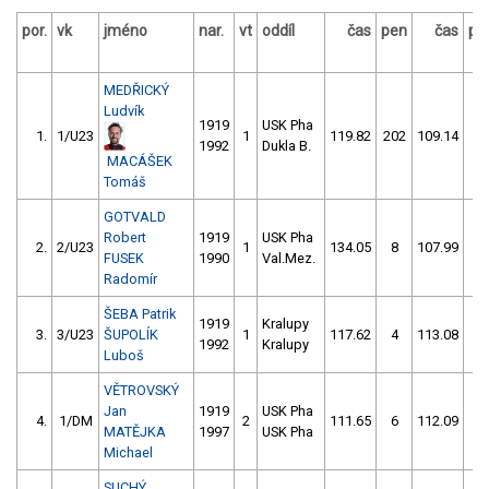
por.
vk
jméno
nar.
vt
oddíl
čas
pen
čas
pe
MEDŘICKÝ
Ludvík
1919
USK Pha
1.
1/U23
1
119.82
202
109.14
0
1992
Dukla B.
MACÁŠEK
Tomáš
GOTVALD
Robert
1919
USK Pha
2.
2/U23
1
134.05
8
107.99
4
FUSEK
1990
Val.Mez.
Radomír
ŠEBA Patrik
1919
Kralupy
3.
3/U23
ŠUPOLÍK
1
117.62
4
113.08
0
1992
Kralupy
Luboš
VĚTROVSKÝ
Jan
1919
USK Pha
4.
1/DM
2
111.65
6
112.09
8
MATĚJKA
1997
USK Pha
Michael
SUCHÝ