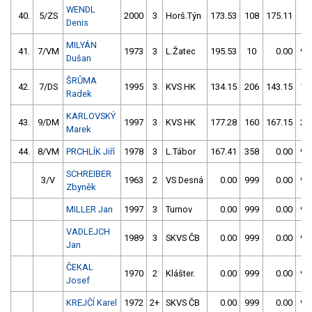
WENDL
40.
5/ZS
2000
3
Horš.Týn
173.53
108
175.11
4
Denis
MILYÁN
41.
7/VM
1973
3
L.Žatec
195.53
10
0.00
99
Dušan
ŠRŮMA
42.
7/DS
1995
3
KVS HK
134.15
206
143.15
10
Radek
KARLOVSKÝ
43.
9/DM
1997
3
KVS HK
177.28
160
167.15
25
Marek
44.
8/VM
PRCHLÍK Jiří
1978
3
L.Tábor
167.41
358
0.00
99
SCHREIBER
3/V
1963
2
VS Desná
0.00
999
0.00
99
Zbyněk
MILLER Jan
1997
3
Turnov
0.00
999
0.00
99
VADLEJCH
1989
3
SKVS ČB
0.00
999
0.00
99
Jan
ČEKAL
1970
2
Klášter.
0.00
999
0.00
99
Josef
KREJČÍ Karel
1972
2+
SKVS ČB
0.00
999
0.00
99