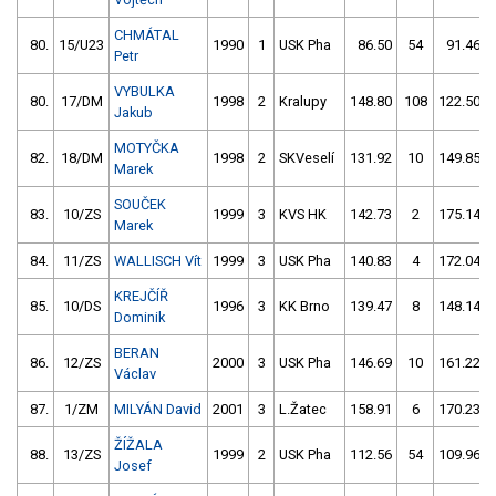
CHMÁTAL
80.
15/U23
1990
1
USK Pha
86.50
54
91.46
Petr
VYBULKA
80.
17/DM
1998
2
Kralupy
148.80
108
122.50
Jakub
MOTYČKA
82.
18/DM
1998
2
SKVeselí
131.92
10
149.85
Marek
SOUČEK
83.
10/ZS
1999
3
KVS HK
142.73
2
175.14
Marek
84.
11/ZS
WALLISCH Vít
1999
3
USK Pha
140.83
4
172.04
KREJČÍŘ
85.
10/DS
1996
3
KK Brno
139.47
8
148.14
Dominik
BERAN
86.
12/ZS
2000
3
USK Pha
146.69
10
161.22
Václav
87.
1/ZM
MILYÁN David
2001
3
L.Žatec
158.91
6
170.23
ŽÍŽALA
88.
13/ZS
1999
2
USK Pha
112.56
54
109.96
Josef