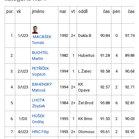
por.
vk
jméno
nar.
vt
oddíl
čas
pen
čas
1.
1/U23
1992
2+
Dukla B.
90.84
0
97.74
MACÁŠEK
Tomáš
BUCHTEL
2.
1982
1
Hubertus
91.28
4
89.88
Martin
PETŘÍČEK
3.
2/U23
1994
1
L.Žatec
93.58
4
90.68
Vojtěch
BAHENSKÝ
KK
4.
3/U23
1994
2+
92.57
2
92.71
Matouš
Opava
LHOTA
5.
1984
2+
Žel.Brod
95.88
6
92.81
Zbyšek
HOŠEK
6.
1/DS
1995
1
KK Brno
91.50
2
90.03
Ondřej
7.
4/U23
HRIC Filip
1993
2+
Olomouc
95.61
2
93.95