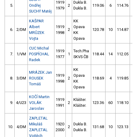
1919
Dukla B.
5.
Ondřej
2
119.06
6
114.76
6
1979
Dukla B.
SUCHÝ Matěj
KAŠPAR
KK
Albert
1919
Opava
6.
2/DM
2
120.78
10
114.87
6
MRŮZEK
1998
KK
Vojta
Opava
CUC Michal
1919
Tech.Pha
7.
1/VM
POSPÍCHAL
1
118.44
14
112.05
10
1977
SKVS ČB
Radek
KK
MRÁZEK Jan
1919
Opava
8.
3/DM
ROUSEK
2
118.69
4
119.85
52
1998
KK
Tomáš
Opava
KOČÍ Martin
1919
Klášter.
9.
4/U23
VOLÁK
2
123.36
60
118.10
6
1991
Klášter.
Jaroslav
ZAPLETAL
Mikuláš
1920
Dukla B.
10.
4/DM
2
131.68
10
123.13
8
ZAPLETAL
2000
Dukla B.
Vojtěch