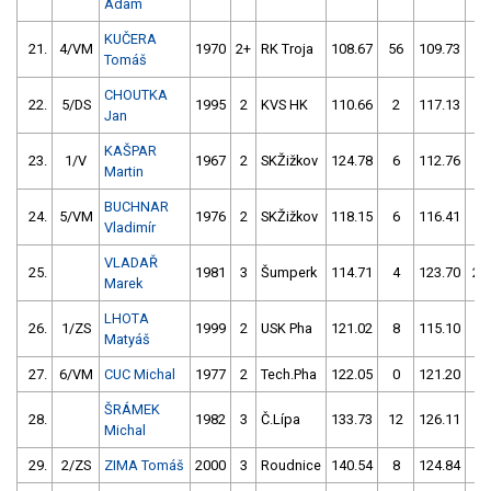
Adam
KUČERA
21.
4/VM
1970
2+
RK Troja
108.67
56
109.73
2
Tomáš
CHOUTKA
22.
5/DS
1995
2
KVS HK
110.66
2
117.13
0
Jan
KAŠPAR
23.
1/V
1967
2
SKŽižkov
124.78
6
112.76
4
Martin
BUCHNAR
24.
5/VM
1976
2
SKŽižkov
118.15
6
116.41
2
Vladimír
VLADAŘ
25.
1981
3
Šumperk
114.71
4
123.70
25
Marek
LHOTA
26.
1/ZS
1999
2
USK Pha
121.02
8
115.10
4
Matyáš
27.
6/VM
CUC Michal
1977
2
Tech.Pha
122.05
0
121.20
4
ŠRÁMEK
28.
1982
3
Č.Lípa
133.73
12
126.11
2
Michal
29.
2/ZS
ZIMA Tomáš
2000
3
Roudnice
140.54
8
124.84
4