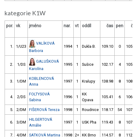
kategorie K1W
por.
vk
jméno
nar.
vt
oddíl
čas
pen
ča
VALÍKOVÁ
1.
1/U23
1994
1
Dukla B.
109.10
0
105.0
Barbora
GALUŠKOVÁ
2.
1/DS
1995
1
Sušice
102.17
4
105.1
Karolína
KOBLENCOVÁ
3.
1/DM
1997
1
Kralupy
138.98
8
108.0
Anna
FOLTYSOVÁ
KK
4.
2/DS
1996
1
105.41
6
106.1
Sabina
Opava
5.
2/DM
FIŠEROVÁ Tereza
1998
1
Roudnice
118.17
54
107.9
HILGERTOVÁ
6.
3/DM
1997
1
USK Pha
119.43
8
107.2
Amálie
7.
4/DM
SATKOVÁ Martina
1998
2+
KK Brno
114.57
8
112.6