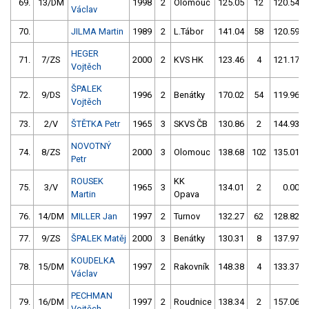
69.
13/DM
1998
2
Olomouc
125.05
12
120.54
Václav
70.
JILMA Martin
1989
2
L.Tábor
141.04
58
120.59
HEGER
71.
7/ZS
2000
2
KVS HK
123.46
4
121.17
Vojtěch
ŠPALEK
72.
9/DS
1996
2
Benátky
170.02
54
119.96
Vojtěch
73.
2/V
ŠTĚTKA Petr
1965
3
SKVS ČB
130.86
2
144.93
NOVOTNÝ
74.
8/ZS
2000
3
Olomouc
138.68
102
135.01
Petr
ROUSEK
KK
75.
3/V
1965
3
134.01
2
0.00
Martin
Opava
76.
14/DM
MILLER Jan
1997
2
Turnov
132.27
62
128.82
77.
9/ZS
ŠPALEK Matěj
2000
3
Benátky
130.31
8
137.97
KOUDELKA
78.
15/DM
1997
2
Rakovník
148.38
4
133.37
Václav
PECHMAN
79.
16/DM
1997
2
Roudnice
138.34
2
157.06
Vojtěch