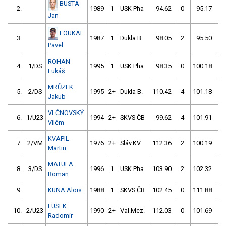
BUSTA
2.
1989
1
USK Pha
94.62
0
95.17
2
Jan
FOUKAL
3.
1987
1
Dukla B.
98.05
2
95.50
2
Pavel
ROHAN
4.
1/DS
1995
1
USK Pha
98.35
0
100.18
2
Lukáš
MRŮZEK
5.
2/DS
1995
2+
Dukla B.
110.42
4
101.18
0
Jakub
VLČNOVSKÝ
6.
1/U23
1994
2+
SKVS ČB
99.62
4
101.91
0
Vilém
KVAPIL
7.
2/VM
1976
2+
Sláv.KV
112.36
2
100.19
2
Martin
MATULA
8.
3/DS
1996
1
USK Pha
103.90
2
102.32
0
Roman
9.
KUNA Alois
1988
1
SKVS ČB
102.45
0
111.88
56
FUSEK
10.
2/U23
1990
2+
Val.Mez.
112.03
0
101.69
2
Radomír