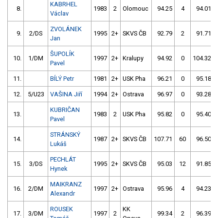
KABRHEL
8.
1983
2
Olomouc
94.25
4
94.01
Václav
ZVOLÁNEK
9.
2/DS
1995
2+
SKVS ČB
92.79
2
91.71
Jan
ŠUPOLÍK
10.
1/DM
1997
2+
Kralupy
94.92
0
104.32
Pavel
11.
BÍLÝ Petr
1981
2+
USK Pha
96.21
0
95.18
12.
5/U23
VAŠINA Jiří
1994
2+
Ostrava
96.97
0
93.28
KUBRIČAN
13.
1983
2
USK Pha
95.82
0
95.40
Pavel
STRÁNSKÝ
14.
1987
2+
SKVS ČB
107.71
60
96.50
Lukáš
PECHLÁT
15.
3/DS
1995
2+
SKVS ČB
95.03
12
91.85
Hynek
MAIKRANZ
16.
2/DM
1997
2+
Ostrava
95.96
4
94.23
Alexandr
ROUSEK
KK
17.
3/DM
1997
2
99.34
2
96.39