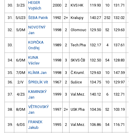
HEGER
30.
3/ZS
2000
2
KVS HK
119.93
10
131.71
0
Vojtěch
31.
5/U23
ŠEBA Patrik
1992
2+
Kralupy
140.27
252
132.02
2
NOVOTNÝ
32.
5/DM
1998
2
Olomouc
129.50
52
129.63
6
Jan
KOPIČKA
33.
1989
2
Tech.Pha
132.17
4
137.61
6
Ondřej
KUNA
34.
6/DM
1998
3
SKVS ČB
132.50
54
128.83
8
Václav
35.
7/DM
KLÍMA Jan
1998
3
Č.Kruml.
129.63
10
147.59
60
36.
2/V
ŠPRDLÍK Vít
1967
2
Sušice
134.75
10
129.97
10
KAMINSKÝ
37.
4/ZS
1999
3
Val.Mez.
140.12
6
132.71
58
Jan
VĚTROVSKÝ
38.
8/DM
1997
2+
USK Pha
104.36
52
103.19
56
Jan
FRANEK
39.
6/DS
1995
2
Val.Mez.
106.86
54
116.71
62
Jakub