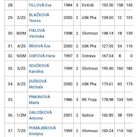
28.
FILLOVÁ Eva
1984
3
Dv.Král.
133.50
158
145.3
BLAŽKOVÁ
29.
3/ZS
2000
2
USK Pha
138.30
12
135.7
Tereza
FIALOVÁ
30.
8/DM
1998
2
Olomouc
148.14
18
159.5
Veronika
31.
4/ZS
ŘÍHOVÁ Eva
2000
2
USK Pha
127.30
54
116.4
32.
9/DM
OSIFOVÁ Hana
1997
3
Ostrava
167.34
8
0.0
SOUČKOVÁ
33.
5/ZS
1999
2
Olomouc
195.40
160
183.0
Karolína
DUŠKOVÁ
34.
6/ZS
2000
2
USK Pha
175.61
60
175.5
Michala
PINKAVOVÁ
35.
1986
3
RK Troja
178.98
104
160.0
Marta
GALUŠKOVÁ
36.
1/ZM
2001
2
Sušice
162.85
58
139.1
Antonie
POMAJBÍKOVÁ
37.
7/ZS
1999
2
Olomouc
163.24
114
162.9
Kristýna