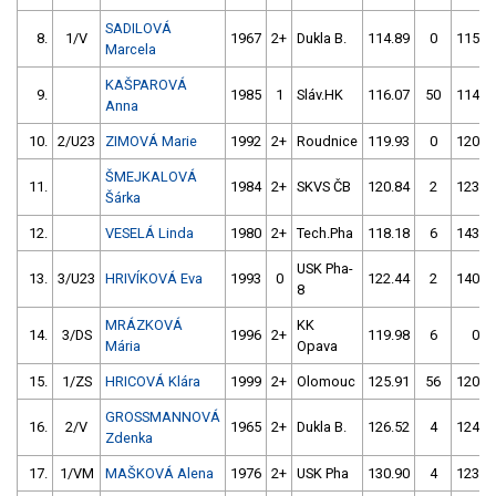
SADILOVÁ
8.
1/V
1967
2+
Dukla B.
114.89
0
115.4
Marcela
KAŠPAROVÁ
9.
1985
1
Sláv.HK
116.07
50
114.6
Anna
10.
2/U23
ZIMOVÁ Marie
1992
2+
Roudnice
119.93
0
120.9
ŠMEJKALOVÁ
11.
1984
2+
SKVS ČB
120.84
2
123.4
Šárka
12.
VESELÁ Linda
1980
2+
Tech.Pha
118.18
6
143.5
USK Pha-
13.
3/U23
HRIVÍKOVÁ Eva
1993
0
122.44
2
140.9
8
MRÁZKOVÁ
KK
14.
3/DS
1996
2+
119.98
6
0.0
Mária
Opava
15.
1/ZS
HRICOVÁ Klára
1999
2+
Olomouc
125.91
56
120.0
GROSSMANNOVÁ
16.
2/V
1965
2+
Dukla B.
126.52
4
124.7
Zdenka
17.
1/VM
MAŠKOVÁ Alena
1976
2+
USK Pha
130.90
4
123.5