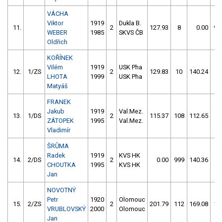
VÁCHA
Viktor
1919
Dukla B.
11.
2
127.93
8
0.00
99
WEBER
1985
SKVS ČB
Oldřich
KOŘÍNEK
Vilém
1919
USK Pha
12.
1/ZS
2
129.83
10
140.24
14
LHOTA
1999
USK Pha
Matyáš
FRANEK
Jakub
1919
Val.Mez.
13.
1/DS
2
115.37
108
112.65
60
ZÁTOPEK
1995
Val.Mez.
Vladimír
ŠRŮMA
Radek
1919
KVS HK
14.
2/DS
2
0.00
999
140.36
62
CHOUTKA
1995
KVS HK
Jan
NOVOTNÝ
Petr
1920
Olomouc
15.
2/ZS
2
201.79
112
169.08
11
VRUBLOVSKÝ
2000
Olomouc
Jan