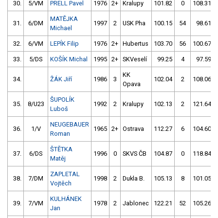
30.
5/VM
PRELL Pavel
1976
2+
Kralupy
101.82
0
108.31
MATĚJKA
31.
6/DM
1997
2
USK Pha
100.15
54
98.61
Michael
32.
6/VM
LEPÍK Filip
1976
2+
Hubertus
103.70
56
100.67
33.
5/DS
KOŠÍK Michal
1995
2+
SKVeselí
99.25
4
97.59
KK
34.
ŽÁK Jiří
1986
3
102.04
2
108.06
Opava
ŠUPOLÍK
35.
8/U23
1992
2
Kralupy
102.13
2
121.64
Luboš
NEUGEBAUER
36.
1/V
1965
2+
Ostrava
112.27
6
104.60
Roman
ŠTĚTKA
37.
6/DS
1996
0
SKVS ČB
104.87
0
118.84
Matěj
ZAPLETAL
38.
7/DM
1998
2
Dukla B.
105.13
8
101.05
Vojtěch
KULHÁNEK
39.
7/VM
1978
2
Jablonec
122.21
52
105.26
Jan