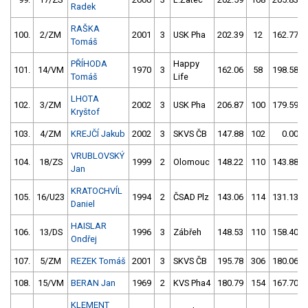
Radek
RAŠKA
100.
2/ZM
2001
3
USK Pha
202.39
12
162.77
Tomáš
PŘÍHODA
Happy
101.
14/VM
1970
3
162.06
58
198.58
Tomáš
Life
LHOTA
102.
3/ZM
2002
3
USK Pha
206.87
100
179.59
Kryštof
103.
4/ZM
KREJČÍ Jakub
2002
3
SKVS ČB
147.88
102
0.00
VRUBLOVSKÝ
104.
18/ZS
1999
2
Olomouc
148.22
110
143.88
Jan
KRATOCHVÍL
105.
16/U23
1994
2
ČSAD Plz
143.06
114
131.13
Daniel
HAISLAR
106.
13/DS
1996
3
Zábřeh
148.53
110
158.40
Ondřej
107.
5/ZM
REZEK Tomáš
2001
3
SKVS ČB
195.78
306
180.06
108.
15/VM
BERAN Jan
1969
2
KVS Pha4
180.79
154
167.70
KLEMENT