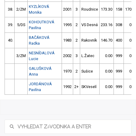
KYZLÍKOVÁ
38.
2/ZM
2001
3
Roudnice
173.30
158
170.7
Monika
KOHOUTKOVÁ
39.
5/DS
1995
2
VS Desná
233.16
308
0.0
Pavlína
BAČÁKOVÁ
40.
1983
2
Rakovník
146.70
400
0.0
Radka
NESNÍDALOVÁ
3/ZM
2002
3
L.Žatec
0.00
999
0.0
Lucie
GALUŠKOVÁ
1970
2
Sušice
0.00
999
0.0
Anna
JORDÁNOVÁ
1992
2+
SKVeselí
0.00
999
0.0
Pavlína