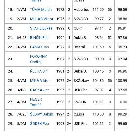
Tomáš
Opava
18.
1/VM
TŮMA Martin
1972
2
Hubertus
111.59
56
98.58
19.
2/VM
MULAČ Viktor
1975
2
SKVS ČB
99.77
2
98.86
20.
STAHL Lukas
1999
0
GER1
97.14
2
96.91
21.
6/U23
BINČÍK Petr
1994
1
Dukla B.
98.64
52
97.36
22.
3/VM
LÁSKO Jan
1977
3
Dv.Král.
101.59
6
95.73
POKORNÝ
23.
1987
2
SKVS ČB
99.98
0
107.04
Ondřej
24.
ŘEJHA Jiří
1981
2+
Dukla B.
100.46
0
96.96
25.
4/VM
MÍKA Viktor
1977
2+
SKŽižkov
104.86
56
100.99
26.
4/DS
RAŠKA Jan
1995
2
USK Pha
97.02
4
97.68
HEGER
27.
4/DM
1998
2
KVS HK
101.22
0
0.00
Tomáš
28.
7/U23
ŠEDIVÝ Jakub
1994
2+
Č.Lípa
110.58
8
99.29
29.
5/DM
ŠODEK Petr
1998
2+
USK Pha
101.22
2
99.65