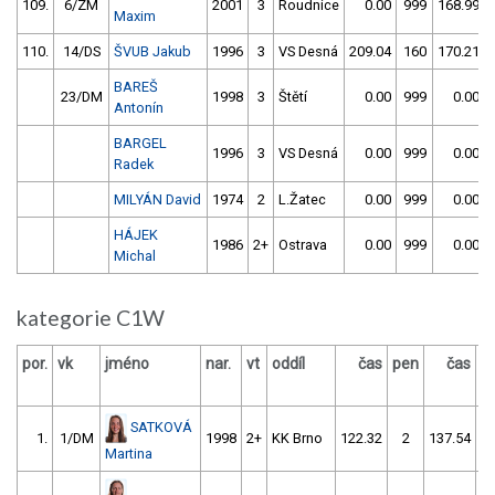
109.
6/ZM
2001
3
Roudnice
0.00
999
168.99
Maxim
110.
14/DS
ŠVUB Jakub
1996
3
VS Desná
209.04
160
170.21
BAREŠ
23/DM
1998
3
Štětí
0.00
999
0.00
Antonín
BARGEL
1996
3
VS Desná
0.00
999
0.00
Radek
MILYÁN David
1974
2
L.Žatec
0.00
999
0.00
HÁJEK
1986
2+
Ostrava
0.00
999
0.00
Michal
kategorie C1W
por.
vk
jméno
nar.
vt
oddíl
čas
pen
čas
p
SATKOVÁ
1.
1/DM
1998
2+
KK Brno
122.32
2
137.54
Martina