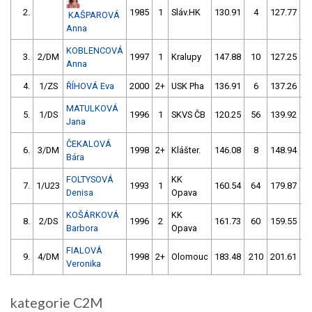
2.
1985
1
Sláv.HK
130.91
4
127.77
5
KAŠPAROVÁ
Anna
KOBLENCOVÁ
3.
2/DM
1997
1
Kralupy
147.88
10
127.25
1
Anna
4.
1/ZS
ŘÍHOVÁ Eva
2000
2+
USK Pha
136.91
6
137.26
3
MATULKOVÁ
5.
1/DS
1996
1
SKVS ČB
120.25
56
139.92
Jana
ČEKALOVÁ
6.
3/DM
1998
2+
Klášter.
146.08
8
148.94
5
Bára
FOLTYSOVÁ
KK
7.
1/U23
1993
1
160.54
64
179.87
1
Denisa
Opava
KOŠÁRKOVÁ
KK
8.
2/DS
1996
2
161.73
60
159.55
6
Barbora
Opava
FIALOVÁ
9.
4/DM
1998
2+
Olomouc
183.48
210
201.61
1
Veronika
kategorie C2M