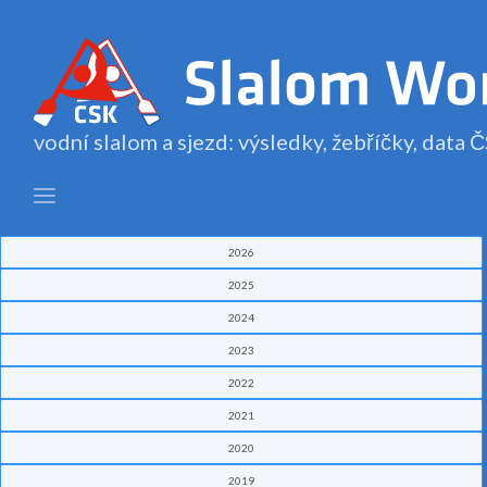
vodní slalom a sjezd: výsledky, žebříčky, data
2026
2025
2024
2023
2022
2021
2020
2019