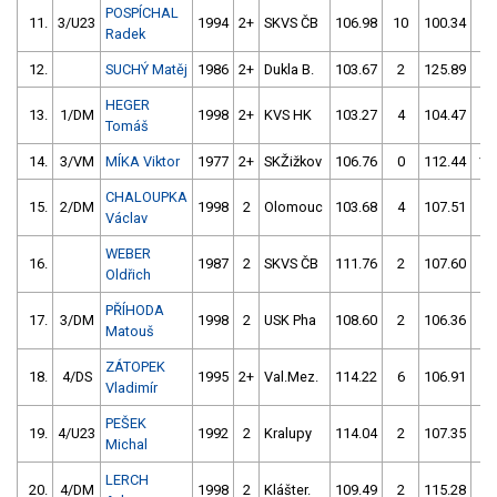
POSPÍCHAL
11.
3/U23
1994
2+
SKVS ČB
106.98
10
100.34
4
Radek
12.
SUCHÝ Matěj
1986
2+
Dukla B.
103.67
2
125.89
54
HEGER
13.
1/DM
1998
2+
KVS HK
103.27
4
104.47
2
Tomáš
14.
3/VM
MÍKA Viktor
1977
2+
SKŽižkov
106.76
0
112.44
15
CHALOUPKA
15.
2/DM
1998
2
Olomouc
103.68
4
107.51
2
Václav
WEBER
16.
1987
2
SKVS ČB
111.76
2
107.60
2
Oldřich
PŘÍHODA
17.
3/DM
1998
2
USK Pha
108.60
2
106.36
4
Matouš
ZÁTOPEK
18.
4/DS
1995
2+
Val.Mez.
114.22
6
106.91
4
Vladimír
PEŠEK
19.
4/U23
1992
2
Kralupy
114.04
2
107.35
4
Michal
LERCH
20.
4/DM
1998
2
Klášter.
109.49
2
115.28
8