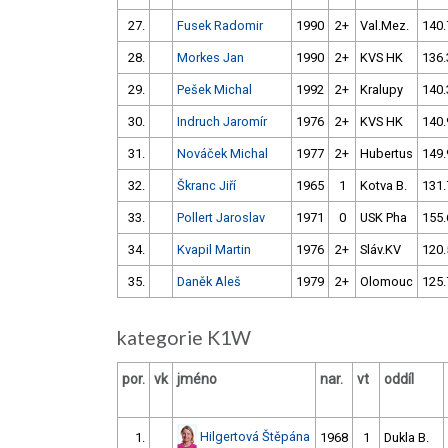
27.
Fusek Radomir
1990
2+
Val.Mez.
140.
28.
Morkes Jan
1990
2+
KVS HK
136.
29.
Pešek Michal
1992
2+
Kralupy
140.
30.
Indruch Jaromír
1976
2+
KVS HK
140.
31.
Nováček Michal
1977
2+
Hubertus
149.
32.
Škranc Jiří
1965
1
Kotva B.
131.
33.
Pollert Jaroslav
1971
0
USK Pha
155.
34.
Kvapil Martin
1976
2+
Sláv.KV
120.
35.
Daněk Aleš
1979
2+
Olomouc
125.
kategorie K1W
por.
vk
jméno
nar.
vt
oddíl
Hilgertová Štěpána
1.
1968
1
Dukla B.