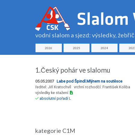
vodní slalom a sjezd: výsledky, žebří
2026
2025
2024
202
1.Český pohár ve slalomu
05.05.2007
Labe pod Špindl.Mlýnem na soutěsce
ředitel: Jiří Kratochvíl vrchní rozhodčí: František Koliba
výsledky ke stažení:
absolutní pořadí
L
kategorie C1M