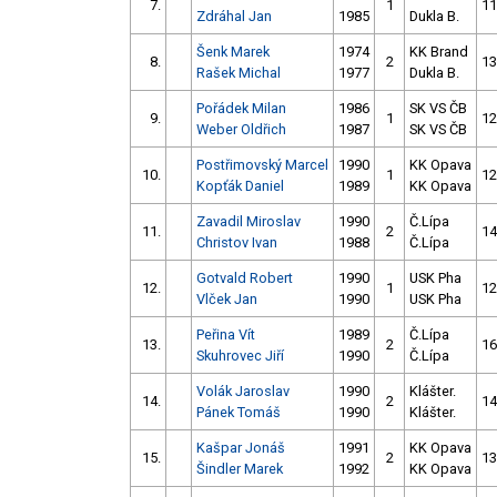
7.
1
11
Zdráhal Jan
1985
Dukla B.
Šenk Marek
1974
KK Brand
8.
2
13
Rašek Michal
1977
Dukla B.
Pořádek Milan
1986
SK VS ČB
9.
1
12
Weber Oldřich
1987
SK VS ČB
Postřimovský Marcel
1990
KK Opava
10.
1
12
Kopťák Daniel
1989
KK Opava
Zavadil Miroslav
1990
Č.Lípa
11.
2
14
Christov Ivan
1988
Č.Lípa
Gotvald Robert
1990
USK Pha
12.
1
12
Vlček Jan
1990
USK Pha
Peřina Vít
1989
Č.Lípa
13.
2
16
Skuhrovec Jiří
1990
Č.Lípa
Volák Jaroslav
1990
Klášter.
14.
2
14
Pánek Tomáš
1990
Klášter.
Kašpar Jonáš
1991
KK Opava
15.
2
13
Šindler Marek
1992
KK Opava