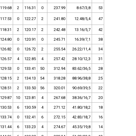
119.68
2
116.31
0
237.99
8.67/3,8
53
117.53
0
122.27
2
241.80
12.48/5,4
47
118.31
2
120.17
2
242.48
13.16/5,7
42
124.80
0
120.91
0
245.71
16.39/7,1
38
126.82
0
126.72
2
255.54
26.22/11,4
34
126.57
4
122.85
4
257.42
28.10/12,3
31
129.53
0
133.41
50
312.94
83.62/36,5
28
128.15
2
134.13
54
318.28
88.96/38,8
25
128.51
2
133.50
56
320.01
90.69/39,5
22
129.87
10
123.81
4
267.68
38.36/16,7
20
130.53
6
130.59
4
271.12
41.80/18,2
18
133.74
0
132.41
6
272.15
42.83/18,7
16
131.44
6
133.23
4
274.67
45.35/19,8
14