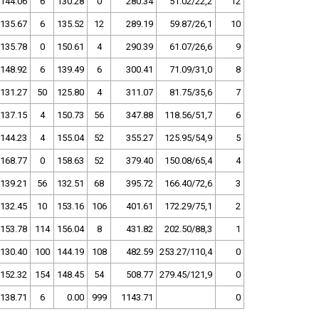
144.06
6
130.28
0
280.34
51.02/22,2
12
135.67
6
135.52
12
289.19
59.87/26,1
10
135.78
0
150.61
4
290.39
61.07/26,6
9
148.92
6
139.49
6
300.41
71.09/31,0
8
131.27
50
125.80
4
311.07
81.75/35,6
7
137.15
4
150.73
56
347.88
118.56/51,7
6
144.23
4
155.04
52
355.27
125.95/54,9
5
168.77
0
158.63
52
379.40
150.08/65,4
4
139.21
56
132.51
68
395.72
166.40/72,6
3
132.45
10
153.16
106
401.61
172.29/75,1
2
153.78
114
156.04
8
431.82
202.50/88,3
1
130.40
100
144.19
108
482.59
253.27/110,4
0
152.32
154
148.45
54
508.77
279.45/121,9
0
138.71
6
0.00
999
1143.71
0