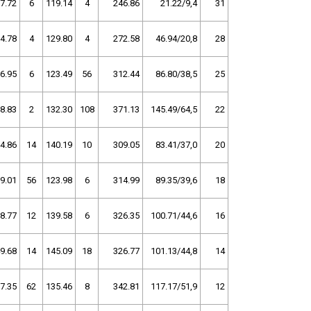
7.72
6
119.14
4
246.86
21.22/9,4
31
4.78
4
129.80
4
272.58
46.94/20,8
28
6.95
6
123.49
56
312.44
86.80/38,5
25
8.83
2
132.30
108
371.13
145.49/64,5
22
4.86
14
140.19
10
309.05
83.41/37,0
20
9.01
56
123.98
6
314.99
89.35/39,6
18
8.77
12
139.58
6
326.35
100.71/44,6
16
9.68
14
145.09
18
326.77
101.13/44,8
14
7.35
62
135.46
8
342.81
117.17/51,9
12