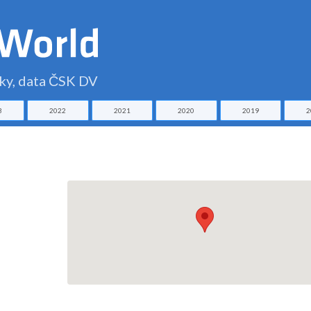
čky, data ČSK DV
3
2022
2021
2020
2019
2