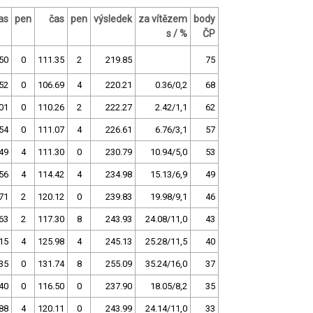
as
pen
čas
pen
výsledek
za vítězem
body
s / %
ČP
50
0
111.35
2
219.85
75
52
0
106.69
4
220.21
0.36/0,2
68
01
0
110.26
2
222.27
2.42/1,1
62
54
0
111.07
4
226.61
6.76/3,1
57
49
4
111.30
0
230.79
10.94/5,0
53
56
4
114.42
4
234.98
15.13/6,9
49
71
2
120.12
0
239.83
19.98/9,1
46
63
2
117.30
8
243.93
24.08/11,0
43
15
4
125.98
4
245.13
25.28/11,5
40
35
0
131.74
8
255.09
35.24/16,0
37
40
0
116.50
0
237.90
18.05/8,2
35
88
4
120.11
0
243.99
24.14/11,0
33