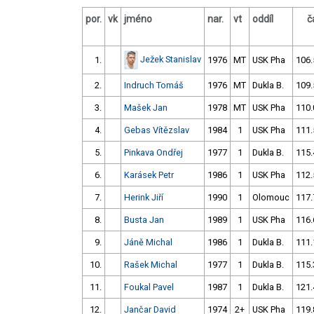
por.
vk
jméno
nar.
vt
oddíl
č
Ježek Stanislav
1.
1976
MT
USK Pha
106.
2.
Indruch Tomáš
1976
MT
Dukla B.
109.
3.
Mašek Jan
1978
MT
USK Pha
110.
4.
Gebas Vítězslav
1984
1
USK Pha
111.
5.
Pinkava Ondřej
1977
1
Dukla B.
115.
6.
Karásek Petr
1986
1
USK Pha
112.
7.
Herink Jiří
1990
1
Olomouc
117.
8.
Busta Jan
1989
1
USK Pha
116.
9.
Jáně Michal
1986
1
Dukla B.
111.
10.
Rašek Michal
1977
1
Dukla B.
115.
11.
Foukal Pavel
1987
1
Dukla B.
121.
12.
Jančar David
1974
2+
USK Pha
119.