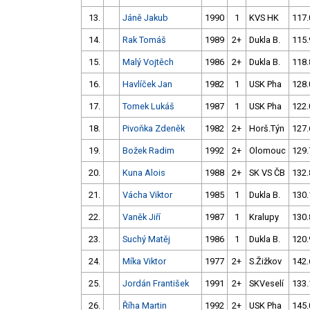
13.
Jáně Jakub
1990
1
KVS HK
117.
14.
Rak Tomáš
1989
2+
Dukla B.
115.
15.
Malý Vojtěch
1986
2+
Dukla B.
118.
16.
Havlíček Jan
1982
1
USK Pha
128.
17.
Tomek Lukáš
1987
1
USK Pha
122.
18.
Pivoňka Zdeněk
1982
2+
Horš.Týn
127.
19.
Božek Radim
1992
2+
Olomouc
129.
20.
Kuna Alois
1988
2+
SK VS ČB
132.
21.
Vácha Viktor
1985
1
Dukla B.
130.
22.
Vaněk Jiří
1987
1
Kralupy
130.
23.
Suchý Matěj
1986
1
Dukla B.
120.
24.
Míka Viktor
1977
2+
S.Žižkov
142.
25.
Jordán František
1991
2+
SKVeselí
133.
26.
Říha Martin
1992
2+
USK Pha
145.