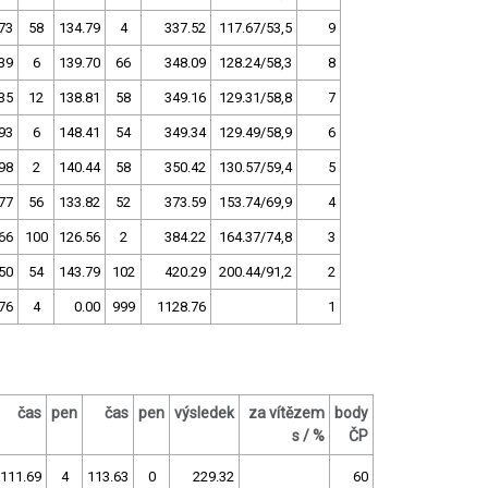
73
58
134.79
4
337.52
117.67/53,5
9
39
6
139.70
66
348.09
128.24/58,3
8
35
12
138.81
58
349.16
129.31/58,8
7
93
6
148.41
54
349.34
129.49/58,9
6
98
2
140.44
58
350.42
130.57/59,4
5
77
56
133.82
52
373.59
153.74/69,9
4
66
100
126.56
2
384.22
164.37/74,8
3
50
54
143.79
102
420.29
200.44/91,2
2
76
4
0.00
999
1128.76
1
čas
pen
čas
pen
výsledek
za vítězem
body
s / %
ČP
111.69
4
113.63
0
229.32
60