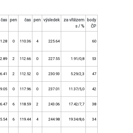
čas
pen
čas
pen
výsledek
za vítězem
body
s / %
ČP
1.28
0
110.36
4
225.64
60
2.89
2
112.66
0
227.55
1.91/0,8
53
6.41
2
112.52
0
230.93
5.29/2,3
47
9.05
0
117.96
0
237.01
11.37/5,0
42
6.47
6
118.59
2
243.06
17.42/7,7
38
5.54
6
119.44
4
244.98
19.34/8,6
34