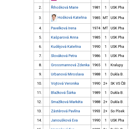
2.
Řihošková Marie
1981
1
USK Pha
Hošková Kateřina
3.
1985
MT
USK Pha
4.
Pavelková Irena
1974
MT
USK Pha
5.
Kašparová Anna
1985
1
USK Pha
6.
Kudějová Kateřina
1990
1
USK Pha
7.
Slováková Petra
1986
1
USK Pha
8.
Grossmannová Zdenka
1965
1
Kralupy
9.
Urbanová Miroslava
1988
1
Dukla B.
10.
Vojtová Veronika
1990
2+
SK VS ČB
11.
Blažková Šárka
1989
1
Dukla B.
12.
Smažíková Markéta
1988
2+
Dukla B.
13.
Zástěrová Pavlína
1993
2+
So Písek
14.
Janoušková Eva
1990
1
USK Pha