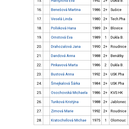
15.
Hamplová Eva
1992
2+
Dukla B.
16.
Benešová Martina
1986
2+
Sušice
17.
Veselá Linda
1980
2+
Tech.Pha
18.
Polívková Hana
1989
2+
Blovice
19.
Ornstová Eva
1989
1
Dukla B.
20.
Drahozalová Jana
1990
2+
Roudnice
21.
Dandová Anna
1988
2+
Benátky
22.
Pinkavová Marta
1986
2
Dukla B.
23.
Bustová Anna
1992
2+
USK Pha
24.
Šmejkalová Šárka
1984
2+
USK Pha
25.
Osochovská Michaela
1986
2+
KVS HK
26.
Tunková Kristýna
1988
2+
Jablonec
27.
Zimová Marie
1992
2+
Roudnice
28.
Kratochvílová Michae
1975
1
Olomouc