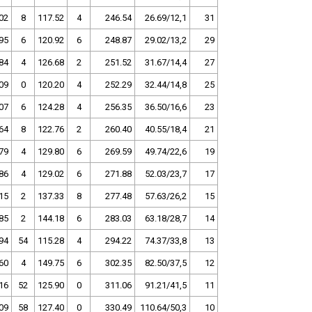
02
8
117.52
4
246.54
26.69/12,1
31
95
6
120.92
6
248.87
29.02/13,2
29
84
4
126.68
2
251.52
31.67/14,4
27
09
0
120.20
4
252.29
32.44/14,8
25
07
6
124.28
4
256.35
36.50/16,6
23
64
8
122.76
2
260.40
40.55/18,4
21
79
4
129.80
6
269.59
49.74/22,6
19
86
4
129.02
6
271.88
52.03/23,7
17
15
2
137.33
8
277.48
57.63/26,2
15
85
2
144.18
6
283.03
63.18/28,7
14
94
54
115.28
4
294.22
74.37/33,8
13
60
4
149.75
6
302.35
82.50/37,5
12
16
52
125.90
0
311.06
91.21/41,5
11
09
58
127.40
0
330.49
110.64/50,3
10