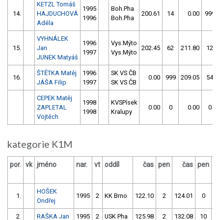
KETZL Tomáš
1995
Boh.Pha
14.
HAJDUCHOVÁ
200.61
14
0.00
999
1996
Boh.Pha
Adéla
VYHNÁLEK
1996
Vys.Mýto
15.
Jan
202.45
62
211.80
12
1997
Vys.Mýto
JUNEK Matyáš
ŠTĚTKA Matěj
1996
SK VS ČB
16.
0.00
999
209.05
54
JÁŠA Filip
1997
SK VS ČB
CEPEK Matěj
1998
KVSPísek
ZAPLETAL
0.00
0
0.00
0
1998
Kralupy
Vojtěch
kategorie K1M
por.
vk
jméno
nar.
vt
oddíl
čas
pen
čas
pen
v
HOŠEK
1.
1995
2
KK Brno
122.10
2
124.01
0
Ondřej
2.
RAŠKA Jan
1995
2
USK Pha
125.98
2
132.08
10