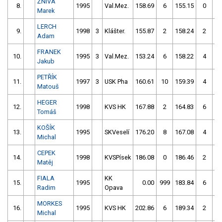
ŽNIVA
8.
1995
Val.Mez.
158.69
6
155.15
0
Marek
LERCH
9.
1998
3
Klášter.
155.87
2
158.24
2
Adam
FRANEK
10.
1995
3
Val.Mez.
153.24
6
158.22
4
Jakub
PETŘÍK
11.
1997
3
USK Pha
160.61
10
159.39
4
Matouš
HEGER
12.
1998
KVS HK
167.88
2
164.83
6
Tomáš
KOŠÍK
13.
1995
SKVeselí
176.20
8
167.08
4
Michal
CEPEK
14.
1998
KVSPísek
186.08
0
186.46
2
Matěj
FIALA
KK
15.
1995
0.00
999
183.84
6
Radim
Opava
MORKES
16.
1995
KVS HK
202.86
6
189.34
2
Michal