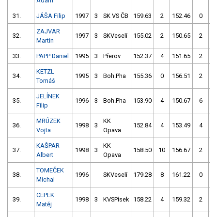
Adam
31.
JÁŠA Filip
1997
3
SK VS ČB
159.63
2
152.46
0
ZAJVAR
32.
1997
3
SKVeselí
155.02
2
150.65
2
Martin
33.
PAPP Daniel
1995
3
Přerov
152.37
4
151.65
2
KETZL
34.
1995
3
Boh.Pha
155.36
0
156.51
2
Tomáš
JELÍNEK
35.
1996
3
Boh.Pha
153.90
4
150.67
6
Filip
MRÚZEK
KK
36.
1998
3
152.84
4
153.49
4
Vojta
Opava
KAŠPAR
KK
37.
1998
3
158.50
10
156.67
2
Albert
Opava
TOMEČEK
38.
1996
SKVeselí
179.28
8
161.22
0
Michal
CEPEK
39.
1998
3
KVSPísek
158.22
4
159.32
2
Matěj