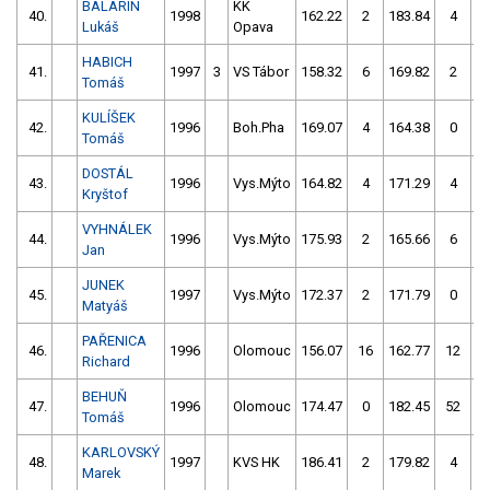
BALARIN
KK
40.
1998
162.22
2
183.84
4
Lukáš
Opava
HABICH
41.
1997
3
VS Tábor
158.32
6
169.82
2
Tomáš
KULÍŠEK
42.
1996
Boh.Pha
169.07
4
164.38
0
Tomáš
DOSTÁL
43.
1996
Vys.Mýto
164.82
4
171.29
4
Kryštof
VYHNÁLEK
44.
1996
Vys.Mýto
175.93
2
165.66
6
Jan
JUNEK
45.
1997
Vys.Mýto
172.37
2
171.79
0
Matyáš
PAŘENICA
46.
1996
Olomouc
156.07
16
162.77
12
Richard
BEHUŇ
47.
1996
Olomouc
174.47
0
182.45
52
Tomáš
KARLOVSKÝ
48.
1997
KVS HK
186.41
2
179.82
4
Marek