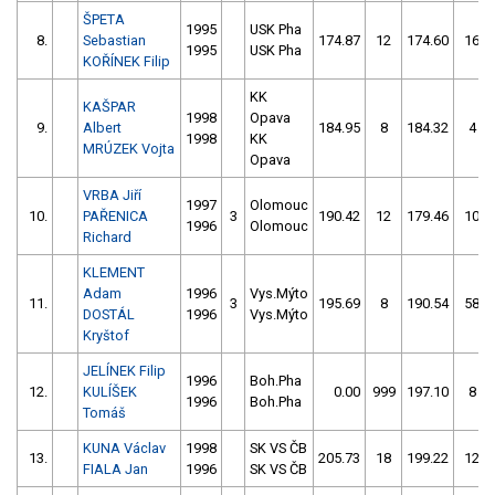
ŠPETA
1995
USK Pha
8.
Sebastian
174.87
12
174.60
16
1995
USK Pha
KOŘÍNEK Filip
KK
KAŠPAR
1998
Opava
9.
Albert
184.95
8
184.32
4
1998
KK
MRÚZEK Vojta
Opava
VRBA Jiří
1997
Olomouc
10.
PAŘENICA
3
190.42
12
179.46
10
1996
Olomouc
Richard
KLEMENT
Adam
1996
Vys.Mýto
11.
3
195.69
8
190.54
58
DOSTÁL
1996
Vys.Mýto
Kryštof
JELÍNEK Filip
1996
Boh.Pha
12.
KULÍŠEK
0.00
999
197.10
8
1996
Boh.Pha
Tomáš
KUNA Václav
1998
SK VS ČB
13.
205.73
18
199.22
12
FIALA Jan
1996
SK VS ČB