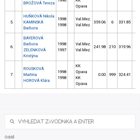
1996
KK
BROŽOVÁ Tereza
Opava
HUŇKOVÁ Nikola
1998
Val.Mez.
5.
KAMINSKÁ
359.06
6
331.85
58
1998
Val.Mez.
Barbora
BAYEROVÁ
Barbora
1998
Val.Mez.
6.
241.98
210
319.96
56
ZELENKOVÁ
1997
Val.Mez.
Kristýna
KK
ROUSKOVÁ
1998
Opava
7.
Martina
0.00
999
324.41
58
1998
KK
HOROVÁ Klára
Opava
Oddíl