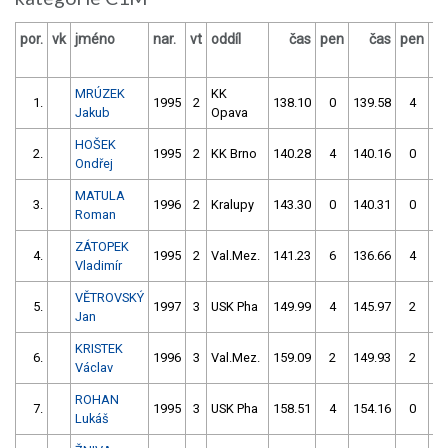
por.
vk
jméno
nar.
vt
oddíl
čas
pen
čas
pen
vý
MRÚZEK
KK
1.
1995
2
138.10
0
139.58
4
Jakub
Opava
HOŠEK
2.
1995
2
KK Brno
140.28
4
140.16
0
Ondřej
MATULA
3.
1996
2
Kralupy
143.30
0
140.31
0
Roman
ZÁTOPEK
4.
1995
2
Val.Mez.
141.23
6
136.66
4
Vladimír
VĚTROVSKÝ
5.
1997
3
USK Pha
149.99
4
145.97
2
Jan
KRISTEK
6.
1996
3
Val.Mez.
159.09
2
149.93
2
Václav
ROHAN
7.
1995
3
USK Pha
158.51
4
154.16
0
Lukáš