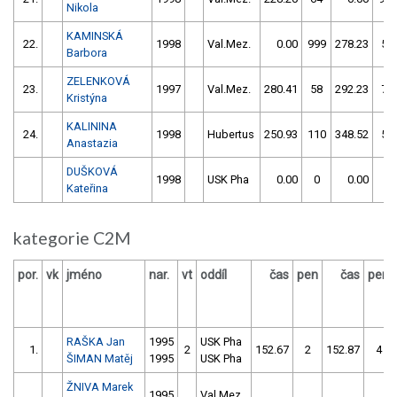
Nikola
KAMINSKÁ
22.
1998
Val.Mez.
0.00
999
278.23
58
Barbora
ZELENKOVÁ
23.
1997
Val.Mez.
280.41
58
292.23
70
Kristýna
KALININA
24.
1998
Hubertus
250.93
110
348.52
56
Anastazia
DUŠKOVÁ
1998
USK Pha
0.00
0
0.00
0
Kateřina
kategorie C2M
por.
vk
jméno
nar.
vt
oddíl
čas
pen
čas
pen
RAŠKA Jan
1995
USK Pha
1.
2
152.67
2
152.87
4
ŠIMAN Matěj
1995
USK Pha
ŽNIVA Marek
1995
Val.Mez.