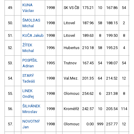
KUNA
49.
1998
SK VS ČB
175.21
10
167.86
54
Václav
ŠMOLDAS
50.
1998
Litovel
187.96
58
188.15
2
Michal
51.
KUČA Jakub
1998
Litovel
189.63
8
199.50
8
ŽÍTEK
52.
1996
Hubertus
210.18
58
195.25
4
Michal
POSPÍŠIL
53.
1995
Trutnov
167.45
54
198.07
54
Adrian
STARÝ
54.
1998
Val.Mez.
201.35
64
214.52
12
Tadeáš
LINEK
55.
1998
Olomouc
254.62
6
231.38
8
Ondřej
ŠILHÁNEK
56.
1998
Kroměříž
242.57
10
205.54
114
Miroslav
NOVOTNÝ
57.
1998
Olomouc
0.00
999
257.77
12
Jan