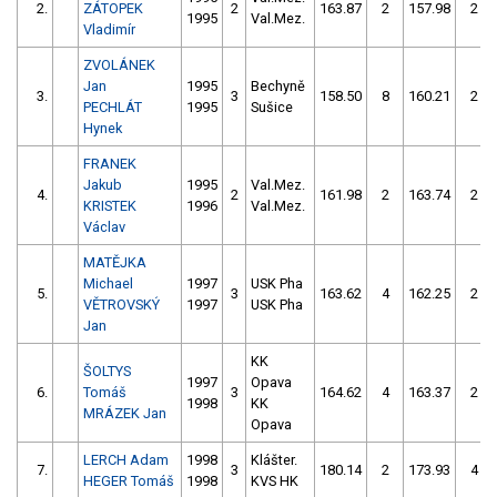
2.
ZÁTOPEK
2
163.87
2
157.98
2
1995
Val.Mez.
Vladimír
ZVOLÁNEK
Jan
1995
Bechyně
3.
3
158.50
8
160.21
2
PECHLÁT
1995
Sušice
Hynek
FRANEK
Jakub
1995
Val.Mez.
4.
2
161.98
2
163.74
2
KRISTEK
1996
Val.Mez.
Václav
MATĚJKA
Michael
1997
USK Pha
5.
3
163.62
4
162.25
2
VĚTROVSKÝ
1997
USK Pha
Jan
KK
ŠOLTYS
1997
Opava
6.
Tomáš
3
164.62
4
163.37
2
1998
KK
MRÁZEK Jan
Opava
LERCH Adam
1998
Klášter.
7.
3
180.14
2
173.93
4
HEGER Tomáš
1998
KVS HK