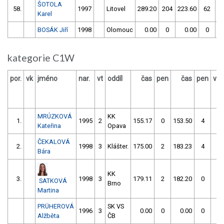
ŠOTOLA
58.
1997
Litovel
289.20
204
223.60
62
Karel
BOSÁK Jiří
1998
Olomouc
0.00
0
0.00
0
kategorie C1W
por.
vk
jméno
nar.
vt
oddíl
čas
pen
čas
pen
výs
MRÚZKOVÁ
KK
1.
1995
2
155.17
0
153.50
4
Kateřina
Opava
ČEKALOVÁ
2.
1998
3
Klášter.
175.00
2
183.23
4
Bára
KK
3.
1998
3
179.11
2
182.20
0
SATKOVÁ
Brno
Martina
PRÜHEROVÁ
SK VS
1996
3
0.00
0
0.00
0
Alžběta
ČB