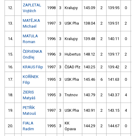
ZAPLETAL
12.
1998
3
Kralupy
145.09
2
139.95
0
Vojtěch
MATĚJKA
13.
1997
3
USK Pha
138.04
2
139.51
2
Michael
MATULA
14.
1996
3
Kralupy
139.48
2
140.11
0
Roman
ČERVENKA
15.
1996
3
Hubertus
148.12
2
139.17
2
Ondřej
16.
KRAUS Filip
1997
3
ČSAD Plz
140.25
2
139.42
2
KOŘÍNEK
17.
1995
3
USK Pha
145.46
6
141.63
0
Filip
ZIERIS
18.
1995
3
Trutnov
140.79
2
143.37
4
Matyáš
PETŘÍK
19.
1997
3
USK Pha
140.91
2
143.15
4
Matouš
FIALA
KK
20.
1995
3
144.29
2
144.67
0
Radim
Opava