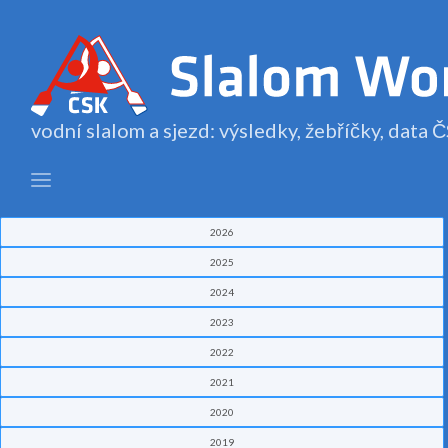
vodní slalom a sjezd: výsledky, žebříčky, data
2026
2025
2024
2023
2022
2021
2020
2019