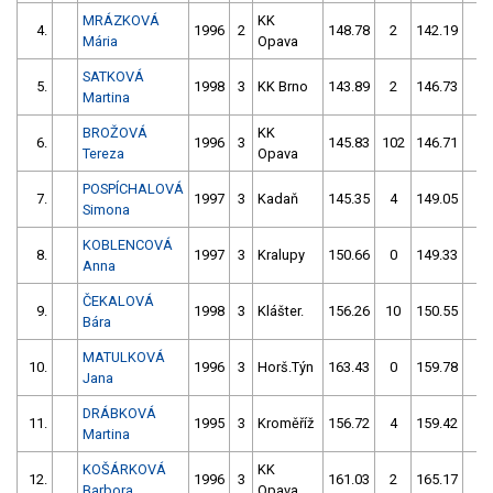
MRÁZKOVÁ
KK
4.
1996
2
148.78
2
142.19
0
Mária
Opava
SATKOVÁ
5.
1998
3
KK Brno
143.89
2
146.73
0
Martina
BROŽOVÁ
KK
6.
1996
3
145.83
102
146.71
0
Tereza
Opava
POSPÍCHALOVÁ
7.
1997
3
Kadaň
145.35
4
149.05
2
Simona
KOBLENCOVÁ
8.
1997
3
Kralupy
150.66
0
149.33
6
Anna
ČEKALOVÁ
9.
1998
3
Klášter.
156.26
10
150.55
2
Bára
MATULKOVÁ
10.
1996
3
Horš.Týn
163.43
0
159.78
0
Jana
DRÁBKOVÁ
11.
1995
3
Kroměříž
156.72
4
159.42
2
Martina
KOŠÁRKOVÁ
KK
12.
1996
3
161.03
2
165.17
2
Barbora
Opava