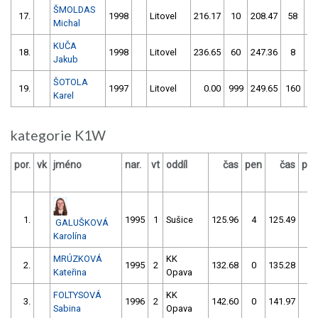
ŠMOLDAS
17.
1998
Litovel
216.17
10
208.47
58
Michal
KUČA
18.
1998
Litovel
236.65
60
247.36
8
Jakub
ŠOTOLA
19.
1997
Litovel
0.00
999
249.65
160
Karel
kategorie K1W
por.
vk
jméno
nar.
vt
oddíl
čas
pen
čas
pe
1.
1995
1
Sušice
125.96
4
125.49
2
GALUŠKOVÁ
Karolína
MRÚZKOVÁ
KK
2.
1995
2
132.68
0
135.28
0
Kateřina
Opava
FOLTYSOVÁ
KK
3.
1996
2
142.60
0
141.97
0
Sabina
Opava