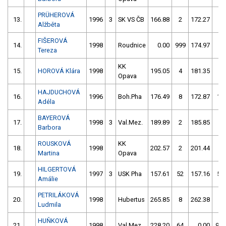
PRÜHEROVÁ
13.
1996
3
SK VS ČB
166.88
2
172.27
0
Alžběta
FIŠEROVÁ
14.
1998
Roudnice
0.00
999
174.97
2
Tereza
KK
15.
HOROVÁ Klára
1998
195.05
4
181.35
2
Opava
HAJDUCHOVÁ
16.
1996
Boh.Pha
176.49
8
172.87
12
Adéla
BAYEROVÁ
17.
1998
3
Val.Mez.
189.89
2
185.85
8
Barbora
ROUSKOVÁ
KK
18.
1998
202.57
2
201.44
6
Martina
Opava
HILGERTOVÁ
19.
1997
3
USK Pha
157.61
52
157.16
52
Amálie
PETRILÁKOVÁ
20.
1998
Hubertus
265.85
8
262.38
4
Ludmila
HUŇKOVÁ
21.
1998
Val.Mez.
228.20
64
0.00
999