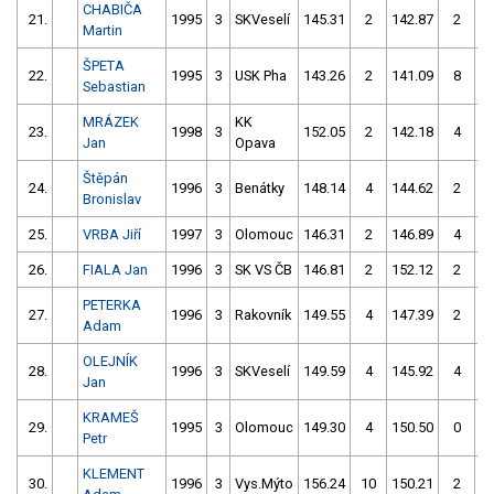
CHABIČA
21.
1995
3
SKVeselí
145.31
2
142.87
2
Martin
ŠPETA
22.
1995
3
USK Pha
143.26
2
141.09
8
Sebastian
MRÁZEK
KK
23.
1998
3
152.05
2
142.18
4
Jan
Opava
Štěpán
24.
1996
3
Benátky
148.14
4
144.62
2
Bronislav
25.
VRBA Jiří
1997
3
Olomouc
146.31
2
146.89
4
26.
FIALA Jan
1996
3
SK VS ČB
146.81
2
152.12
2
PETERKA
27.
1996
3
Rakovník
149.55
4
147.39
2
Adam
OLEJNÍK
28.
1996
3
SKVeselí
149.59
4
145.92
4
Jan
KRAMEŠ
29.
1995
3
Olomouc
149.30
4
150.50
0
Petr
KLEMENT
30.
1996
3
Vys.Mýto
156.24
10
150.21
2