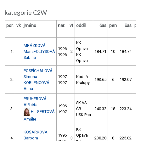
kategorie C2W
por.
vk
jméno
nar.
vt
oddíl
čas
pen
čas
pe
KK
MRÁZKOVÁ
1996
Opava
1.
MáriaFOLTYSOVÁ
2
184.71
10
184.74
2
1996
KK
Sabina
Opava
POSPÍCHALOVÁ
Simona
1997
Kadaň
2.
193.65
6
192.07
4
KOBLENCOVÁ
1997
Kralupy
Anna
PRÜHEROVÁ
SK VS
Alžběta
1996
3.
ČB
240.32
18
223.24
4
HILGERTOVÁ
1997
USK Pha
Amálie
KK
KOŠÁRKOVÁ
1996
Opava
4.
Barbora
3
238.28
8
225.02
10