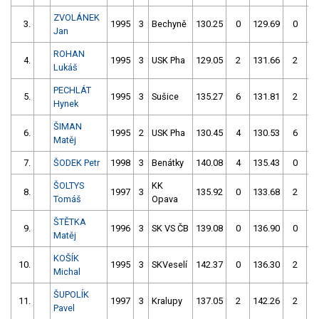
ZVOLÁNEK
3.
1995
3
Bechyně
130.25
0
129.69
0
Jan
ROHAN
4.
1995
3
USK Pha
129.05
2
131.66
2
Lukáš
PECHLÁT
5.
1995
3
Sušice
135.27
6
131.81
2
Hynek
ŠIMAN
6.
1995
2
USK Pha
130.45
4
130.53
6
Matěj
7.
ŠODEK Petr
1998
3
Benátky
140.08
4
135.43
0
ŠOLTYS
KK
8.
1997
3
135.92
0
133.68
2
Tomáš
Opava
ŠTĚTKA
9.
1996
3
SK VS ČB
139.08
0
136.90
0
Matěj
KOŠÍK
10.
1995
3
SKVeselí
142.37
0
136.30
2
Michal
ŠUPOLÍK
11.
1997
3
Kralupy
137.05
2
142.26
2
Pavel