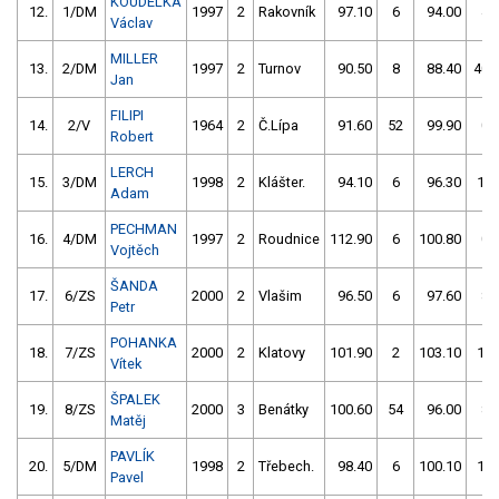
KOUDELKA
12.
1/DM
1997
2
Rakovník
97.10
6
94.00
4
Václav
MILLER
13.
2/DM
1997
2
Turnov
90.50
8
88.40
404
Jan
FILIPI
14.
2/V
1964
2
Č.Lípa
91.60
52
99.90
0
Robert
LERCH
15.
3/DM
1998
2
Klášter.
94.10
6
96.30
10
Adam
PECHMAN
16.
4/DM
1997
2
Roudnice
112.90
6
100.80
0
Vojtěch
ŠANDA
17.
6/ZS
2000
2
Vlašim
96.50
6
97.60
8
Petr
POHANKA
18.
7/ZS
2000
2
Klatovy
101.90
2
103.10
10
Vítek
ŠPALEK
19.
8/ZS
2000
3
Benátky
100.60
54
96.00
8
Matěj
PAVLÍK
20.
5/DM
1998
2
Třebech.
98.40
6
100.10
10
Pavel