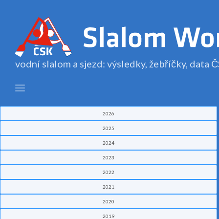
vodní slalom a sjezd: výsledky, žebříčky, data
2026
2025
2024
2023
2022
2021
2020
2019