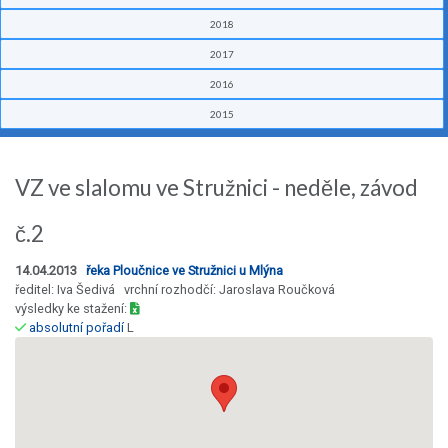
2018
2017
2016
2015
VZ ve slalomu ve Stružnici - neděle, závod
č.2
14.04.2013
řeka Ploučnice ve Stružnici u Mlýna
ředitel: Iva Šedivá vrchní rozhodčí: Jaroslava Roučková
výsledky ke stažení:
absolutní pořadí
L