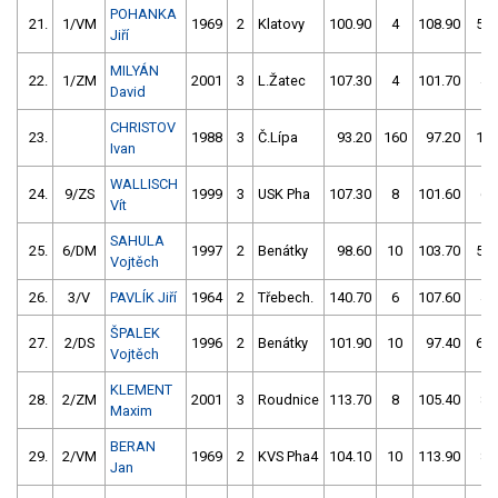
POHANKA
21.
1/VM
1969
2
Klatovy
100.90
4
108.90
56
Jiří
MILYÁN
22.
1/ZM
2001
3
L.Žatec
107.30
4
101.70
4
David
CHRISTOV
23.
1988
3
Č.Lípa
93.20
160
97.20
10
Ivan
WALLISCH
24.
9/ZS
1999
3
USK Pha
107.30
8
101.60
6
Vít
SAHULA
25.
6/DM
1997
2
Benátky
98.60
10
103.70
56
Vojtěch
26.
3/V
PAVLÍK Jiří
1964
2
Třebech.
140.70
6
107.60
4
ŠPALEK
27.
2/DS
1996
2
Benátky
101.90
10
97.40
60
Vojtěch
KLEMENT
28.
2/ZM
2001
3
Roudnice
113.70
8
105.40
8
Maxim
BERAN
29.
2/VM
1969
2
KVS Pha4
104.10
10
113.90
8
Jan