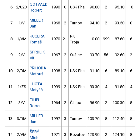
GOTVALD
6.
2/U23
1990
0
USK Pha
90.80
2
95.10
10
Robert
MILLER
7.
1/V
1968
2
Turnov
94.10
2
93.50
0
Jan
KUČERA
RK
8.
1/VM
1970
2+
0.00
999
87.60
6
Tomáš
Troja
ŠPRDLÍK
9.
2/V
1967
2
Sušice
93.70
56
92.60
2
Vít
PŘÍHODA
10.
2/DM
1998
2
USK Pha
91.10
6
89.10
6
Matouš
LHOTA
11.
1/ZS
1999
2
USK Pha
93.30
4
91.80
4
Matyáš
FILIPI
12.
3/V
1964
2
Č.Lípa
96.90
2
100.30
8
Robert
MILLER
13.
3/DM
1997
3
Turnov
103.70
8
112.40
8
Jan
ŠERÝ
14.
2/VM
1971
3
Rožátov
123.90
2
124.10
8
Michal