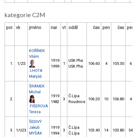
kategorie C2M
por.
vk
jméno
nar.
vt
oddíl
čas
pen
čas
pen
KOŘÍNEK
Vilém
1919
USK Pha
1.
1/ZS
1
106.60
4
105.30
6
1999
USK Pha
LHOTA
Matyáš
ŠRÁMEK
Michal
1919
Č.Lípa
2.
3
106.20
10
106.80
4
1982
Roudnice
FIŠEROVÁ
Tereza
ŠEDIVÝ
Jakub
1919
Č.Lípa
3.
1/U23
3
103.40
14
103.80
54
MYŠÁK
1994
Č.Lípa