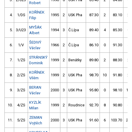
Robert
KOŘÍNEK
4.
1/DS
1995
2
USK Pha
87.30
2
83.10
2
Filip
MYŠÁK
5.
3/U23
1994
3
Č.Lípa
89.40
4
85.30
0
Albert
ŠEDIVÝ
6.
1/V
1966
2
Č.Lípa
86.10
0
91.30
4
Václav
STRÁNSKÝ
7.
1/ZS
1999
2
Benátky
89.80
2
88.30
2
Dominik
KOŘÍNEK
8.
2/ZS
1999
2
USK Pha
98.70
10
91.80
2
Vilém
BERAN
9.
3/ZS
2000
3
USK Pha
95.80
0
98.10
10
Václav
KYZLÍK
10.
4/ZS
1999
2
Roudnice
92.70
8
90.80
6
Milan
ZEMAN
11.
5/ZS
2000
3
USK Pha
91.60
6
103.70
20
Vojtěch