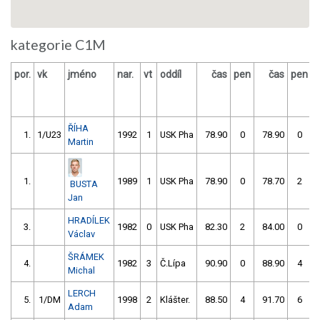
kategorie C1M
por.
vk
jméno
nar.
vt
oddíl
čas
pen
čas
pen
v
ŘÍHA
1.
1/U23
1992
1
USK Pha
78.90
0
78.90
0
Martin
1.
1989
1
USK Pha
78.90
0
78.70
2
BUSTA
Jan
HRADÍLEK
3.
1982
0
USK Pha
82.30
2
84.00
0
Václav
ŠRÁMEK
4.
1982
3
Č.Lípa
90.90
0
88.90
4
Michal
LERCH
5.
1/DM
1998
2
Klášter.
88.50
4
91.70
6
Adam