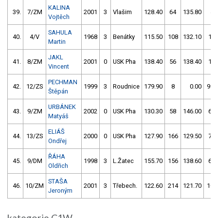
KALINA
39.
7/ZM
2001
3
Vlašim
128.40
64
135.80
4
Vojtěch
SAHULA
40.
4/V
1968
3
Benátky
115.50
108
132.10
10
Martin
JAKL
41.
8/ZM
2001
0
USK Pha
138.40
56
138.40
12
Vincent
PECHMAN
42.
12/ZS
1999
3
Roudnice
179.90
8
0.00
999
Štěpán
URBÁNEK
43.
9/ZM
2002
0
USK Pha
130.30
58
146.00
62
Matyáš
ELIÁŠ
44.
13/ZS
2000
0
USK Pha
127.90
166
129.50
70
Ondřej
ŘÁHA
45.
9/DM
1998
3
L.Žatec
155.70
156
138.60
62
Oldřich
STAŠA
46.
10/ZM
2001
3
Třebech.
122.60
214
121.70
108
Jeroným
kategorie C1W