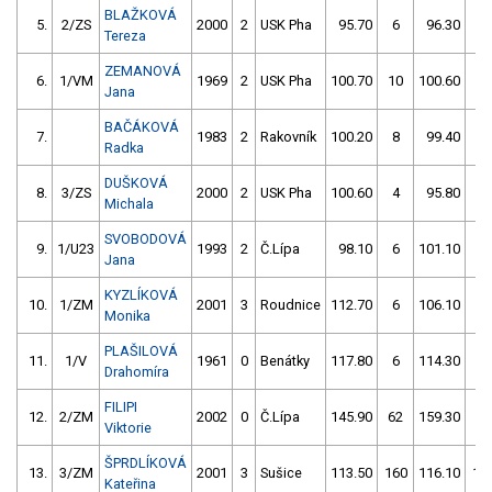
BLAŽKOVÁ
5.
2/ZS
2000
2
USK Pha
95.70
6
96.30
4
Tereza
ZEMANOVÁ
6.
1/VM
1969
2
USK Pha
100.70
10
100.60
0
Jana
BAČÁKOVÁ
7.
1983
2
Rakovník
100.20
8
99.40
4
Radka
DUŠKOVÁ
8.
3/ZS
2000
2
USK Pha
100.60
4
95.80
8
Michala
SVOBODOVÁ
9.
1/U23
1993
2
Č.Lípa
98.10
6
101.10
6
Jana
KYZLÍKOVÁ
10.
1/ZM
2001
3
Roudnice
112.70
6
106.10
4
Monika
PLAŠILOVÁ
11.
1/V
1961
0
Benátky
117.80
6
114.30
64
Drahomíra
FILIPI
12.
2/ZM
2002
0
Č.Lípa
145.90
62
159.30
58
Viktorie
ŠPRDLÍKOVÁ
13.
3/ZM
2001
3
Sušice
113.50
160
116.10
11
Kateřina