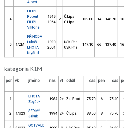
Albert
FILIPI
Robert
1919
Č.Lípa
4.
2
139.00
14
146.70
16
FILIPI
1964
Č.Lípa
Viktorie
PŘÍHODA
Lukáš
1920
USK Pha
5.
1/ZM
147.10
66
137.40
16
LHOTA
2001
USK Pha
Kryštof
kategorie K1M
por.
vk
jméno
nar.
vt
oddíl
čas
pen
čas
pen
LHOTA
1.
1984
2+
Žel.Brod
75.70
6
75.40
0
Zbyšek
ŠEDIVÝ
2.
1/U23
1994
2+
Č.Lípa
88.50
8
75.70
2
Jakub
GOTVALD
3.
2/U23
1990
0
USK Pha
85.40
2
84.80
0