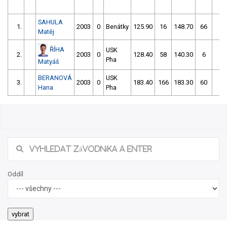
SAHULA
1.
2003
0
Benátky
125.90
16
148.70
66
1
Matěj
ŘÍHA
USK
2.
2003
0
128.40
58
140.30
6
1
Pha
Matyáš
BERANOVÁ
USK
3.
2003
0
183.40
166
183.30
60
2
Hana
Pha
Oddíl