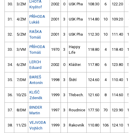
LHOTA
30.
3/ZM
2002
0
USK Pha
108.30
6
122.20
6
Kryštof
PŘÍHODA
31.
4/ZM
2001
3
USK Pha
114.80
10
109.20
6
Lukáš
RAŠKA
32.
5/ZM
2001
3
USK Pha
112.30
10
111.40
12
Tomáš
PŘÍHODA
Happy
33.
3/VM
1970
3
118.80
4
118.40
10
Tomáš
Life
LERCH
34.
6/ZM
2002
0
Klášter.
117.80
6
123.80
58
Eduard
BAREŠ
35.
7/DM
1998
3
Štětí
124.60
4
110.40
110
Antonín
KLIŠČ
36.
10/ZS
1999
3
Třebech.
121.60
8
114.60
56
Zdeněk
BINDER
37.
8/DM
1997
3
Roudnice
177.50
70
123.90
10
Martin
VEJVODA
38.
11/ZS
1999
3
Rakovník
110.80
106
124.10
12
Vojtěch