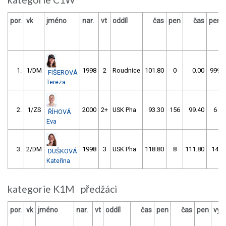
por.
vk
jméno
nar.
vt
oddíl
čas
pen
čas
pen
1.
1/DM
1998
2
Roudnice
101.80
0
0.00
999
FIŠEROVÁ
Tereza
2.
1/ZS
2000
2+
USK Pha
93.30
156
99.40
6
ŘÍHOVÁ
Eva
3.
2/DM
1998
3
USK Pha
118.80
8
111.80
14
DUŠKOVÁ
Kateřina
kategorie K1M předžáci
por.
vk
jméno
nar.
vt
oddíl
čas
pen
čas
pen
výs