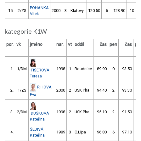
POHANKA
15.
2/ZS
2000
3
Klatovy
120.50
6
123.90
10
Vítek
kategorie K1W
por.
vk
jméno
nar.
vt
oddíl
čas
pen
čas
pe
1.
1/DM
1998
1
Roudnice
89.90
0
93.50
8
FIŠEROVÁ
Tereza
ŘÍHOVÁ
2.
1/ZS
2000
2
USK Pha
94.40
2
93.30
2
Eva
3.
2/DM
1998
2
USK Pha
95.10
2
91.50
4
DUŠKOVÁ
Kateřina
ŠEDIVÁ
4.
1989
3
Č.Lípa
96.80
6
97.10
0
Kateřina