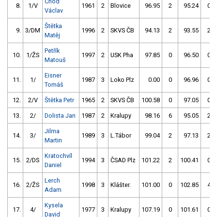
Chod
8.
1/V
1961
2
Blovice
96.95
2
95.24
0
Václav
Štětka
9.
3/DM
1996
2
SKVS ČB
94.13
2
93.55
2
Matěj
Petřík
10.
1/ŽS
1997
2
USK Pha
97.85
0
96.50
0
Matouš
Eisner
11.
1/
1987
3
Loko Plz
0.00
0
96.96
0
Tomáš
12.
2/V
Štětka Petr
1965
2
SKVS ČB
100.58
0
97.05
0
13.
2/
Dolista Jan
1987
2
Kralupy
98.16
6
95.05
2
Jilma
14.
3/
1989
3
L.Tábor
99.04
2
97.13
2
Martin
Kratochvíl
15.
2/DS
1994
3
ČSAD Plz
101.22
2
100.41
0
Daniel
Lerch
16.
2/ŽS
1998
3
Klášter.
101.00
0
102.85
4
Adam
Kysela
17.
4/
1977
3
Kralupy
107.19
0
101.61
0
David