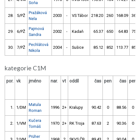
Soňa
Pražáková
28.
5/PŽ
2003
-
VS Tábor
218.20
260
168.09
360
Nela
Pajmová
29.
6/PŽ
2002
-
Kadaň
65.37
650
64.83
754
Sandra
Pechlátová
30.
7/PŽ
2004
-
Sušice
85.12
852
113.77
852
Nikola
kategorie C1M
por.
vk
jméno
nar.
vt
oddíl
čas
pen
čas
pen
Matula
1.
1/DM
1996
2+
Kralupy
90.42
0
88.56
0
Roman
Kučera
2.
1/VM
1970
2+
RK Troja
87.63
2
90.36
0
Tomáš
Prüher
3.
2/VM
1968
2
SKVS ČB
89.43
2
90.04
0