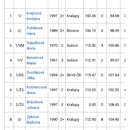
Krejčová
1.
1/
1991
2+
Kralupy
103.36
0
94.68
0
Kristýna
Polívková
2.
2/
1989
2+
Blovice
106.13
0
98.59
0
Hana
Galušková
3.
1/VM
1970
2
Sušice
115.42
4
100.86
0
Anna
Benešová
4.
1/V
1961
3
Sušice
112.41
2
99.57
2
Marie
Dvořáková
5.
1/DS
1994
2+
SKVS ČB
119.47
0
101.64
0
Jitka
Koblencová
6.
1/ŽS
1997
2
Kralupy
110.33
2
102.33
4
Anna
Brázdová
7.
2/ŽS
1997
3
Kralupy
0.00
0
108.42
0
Johana
Zýková
8.
3/
1990
2+
Kralupy
112.90
8
104.90
4
Barbora