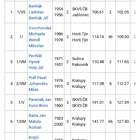
Benhák
1954
SKVS ČB
1.
1/VS
Ladislav
2
106.61
2
102.05
2
1956
Jablonec
Benhák Jiří
Osochovská
Michaela
1986
Horš.Týn
2.
1/
2
114.14
56
109.30
2
Wendl
1978
Horš.Týn
Miloslav
Pechlát
1971
Sušice
3.
1/VM
Hynek
2
110.48
2
111.65
2
1957
Rakovník
Holý Jiří
Prell Pavel
1976
Kralupy
4.
2/VM
Johanides
0
117.38
6
112.27
8
1975
Kralupy
Milan
Paraniak Jan
1951
SKVS ČB
5.
1/V
3
191.01
6
127.39
6
Kuna Alois
1960
SKVS ČB
Bárta Jan
1920
Kralupy
6.
1/DM
Matula
3
141.77
66
127.40
16
2000
Kralupy
Roman
Krejčí