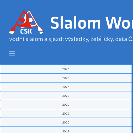
vodní slalom a sjezd: výsledky, žebříčky, data
2026
2025
2024
2023
2022
2021
2020
2019