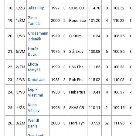
18.
3/ŽS
Jáša Filip
1997
3
SKVS ČB
114.78
0
103.52
0
Zima
19.
1/ŽM
2000
2
Roudnice
101.20
4
110.22
0
Tomáš
Grossmann
20.
1/VS
1939
3
Č.Kruml.
110.24
0
106.36
0
Zdeněk
Horák
21.
5/VM
1976
3
S.Žižkov
103.08
6
100.86
6
David
Lhota
22.
2/ŽM
1999
3
USK Pha
111.85
0
108.33
0
Matyáš
23.
2/VS
Dodal Jan
1953
3
Boh.Pha
115.02
4
110.03
0
Lepík
24.
3/VS
1950
3
Hubertus
113.41
4
106.37
4
Vlastimil
Kuna
25.
4/ŽS
1998
3
SKVS ČB
110.11
2
109.15
6
Václav
Wendl
26.
3/ŽM
2000
3
Horš.Týn
137.53
52
111.96
4
Denis
Zvolánek