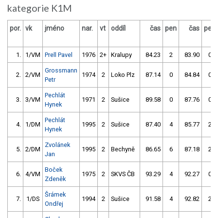
kategorie K1M
por.
vk
jméno
nar.
vt
oddíl
čas
pen
čas
pen
1.
1/VM
Prell Pavel
1976
2+
Kralupy
84.23
2
83.90
0
Grossmann
2.
2/VM
1974
2
Loko Plz
87.14
0
84.84
0
Petr
Pechlát
3.
3/VM
1971
2
Sušice
89.58
0
87.76
0
Hynek
Pechlát
4.
1/DM
1995
2
Sušice
87.40
4
85.77
2
Hynek
Zvolánek
5.
2/DM
1995
2
Bechyně
86.65
6
87.18
2
Jan
Boček
6.
4/VM
1975
2
SKVS ČB
93.29
4
92.27
0
Zdeněk
Šrámek
7.
1/DS
1994
2
Sušice
91.58
4
92.82
2
Ondřej