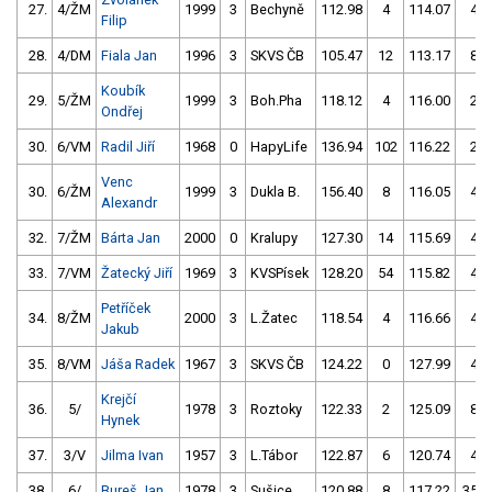
27.
4/ŽM
1999
3
Bechyně
112.98
4
114.07
4
Filip
28.
4/DM
Fiala Jan
1996
3
SKVS ČB
105.47
12
113.17
8
Koubík
29.
5/ŽM
1999
3
Boh.Pha
118.12
4
116.00
2
Ondřej
30.
6/VM
Radil Jiří
1968
0
HapyLife
136.94
102
116.22
2
Venc
30.
6/ŽM
1999
3
Dukla B.
156.40
8
116.05
4
Alexandr
32.
7/ŽM
Bárta Jan
2000
0
Kralupy
127.30
14
115.69
4
33.
7/VM
Žatecký Jiří
1969
3
KVSPísek
128.20
54
115.82
4
Petříček
34.
8/ŽM
2000
3
L.Žatec
118.54
4
116.66
4
Jakub
35.
8/VM
Jáša Radek
1967
3
SKVS ČB
124.22
0
127.99
4
Krejčí
36.
5/
1978
3
Roztoky
122.33
2
125.09
8
Hynek
37.
3/V
Jilma Ivan
1957
3
L.Tábor
122.87
6
120.74
4
38.
6/
Bureš Jan
1978
3
Sušice
120.88
8
117.22
358