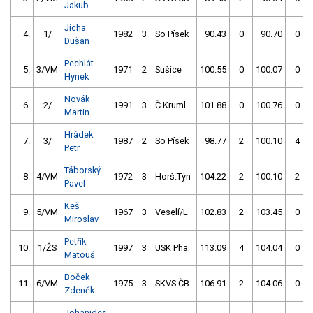
Jakub
Jícha
4.
1/
1982
3
So Písek
90.43
0
90.70
0
Dušan
Pechlát
5.
3/VM
1971
2
Sušice
100.55
0
100.07
0
Hynek
Novák
6.
2/
1991
3
Č.Kruml.
101.88
0
100.76
0
Martin
Hrádek
7.
3/
1987
2
So Písek
98.77
2
100.10
4
Petr
Táborský
8.
4/VM
1972
3
Horš.Týn
104.22
2
100.10
2
Pavel
Keš
9.
5/VM
1967
3
Veselí/L
102.83
2
103.45
0
Miroslav
Petřík
10.
1/ŽS
1997
3
USK Pha
113.09
4
104.04
0
Matouš
Boček
11.
6/VM
1975
3
SKVS ČB
106.91
2
104.06
0
Zdeněk
Johanides