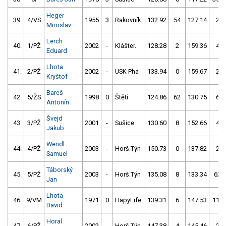
Heger
39.
4/VS
1955
3
Rakovník
132.92
54
127.14
2
Miroslav
Lerch
40.
1/PŽ
2002
-
Klášter.
128.28
2
159.36
4
Eduard
Lhota
41.
2/PŽ
2002
-
USK Pha
133.94
0
159.67
2
Kryštof
Bareš
42.
5/ŽS
1998
0
Štětí
124.86
62
130.75
6
Antonín
Švejd
43.
3/PŽ
2001
-
Sušice
130.60
8
152.66
4
Jakub
Wendl
44.
4/PŽ
2003
-
Horš.Týn
150.73
0
137.82
2
Samuel
Táborský
45.
5/PŽ
2003
-
Horš.Týn
135.08
8
133.34
62
Jan
Lhota
46.
9/VM
1971
0
HapyLife
139.31
6
147.53
110
David
Horal
47.
6/PŽ
2002
-
Horš.Týn
147.38
4
145.46
2