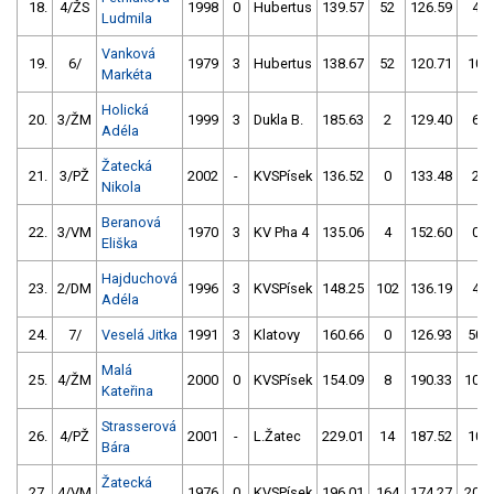
18.
4/ŽS
1998
0
Hubertus
139.57
52
126.59
4
Ludmila
Vanková
19.
6/
1979
3
Hubertus
138.67
52
120.71
10
Markéta
Holická
20.
3/ŽM
1999
3
Dukla B.
185.63
2
129.40
6
Adéla
Žatecká
21.
3/PŽ
2002
-
KVSPísek
136.52
0
133.48
2
Nikola
Beranová
22.
3/VM
1970
3
KV Pha 4
135.06
4
152.60
0
Eliška
Hajduchová
23.
2/DM
1996
3
KVSPísek
148.25
102
136.19
4
Adéla
24.
7/
Veselá Jitka
1991
3
Klatovy
160.66
0
126.93
50
Malá
25.
4/ŽM
2000
0
KVSPísek
154.09
8
190.33
102
Kateřina
Strasserová
26.
4/PŽ
2001
-
L.Žatec
229.01
14
187.52
10
Bára
Žatecká
27.
4/VM
1976
0
KVSPísek
196.01
164
174.27
208