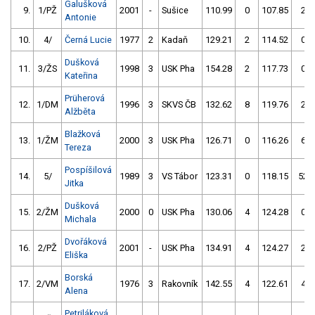
Galušková
9.
1/PŽ
2001
-
Sušice
110.99
0
107.85
2
Antonie
10.
4/
Černá Lucie
1977
2
Kadaň
129.21
2
114.52
0
Dušková
11.
3/ŽS
1998
3
USK Pha
154.28
2
117.73
0
Kateřina
Prüherová
12.
1/DM
1996
3
SKVS ČB
132.62
8
119.76
2
Alžběta
Blažková
13.
1/ŽM
2000
3
USK Pha
126.71
0
116.26
6
Tereza
Pospíšilová
14.
5/
1989
3
VS Tábor
123.31
0
118.15
52
Jitka
Dušková
15.
2/ŽM
2000
0
USK Pha
130.06
4
124.28
0
Michala
Dvořáková
16.
2/PŽ
2001
-
USK Pha
134.91
4
124.27
2
Eliška
Borská
17.
2/VM
1976
3
Rakovník
142.55
4
122.61
4
Alena
Petriláková