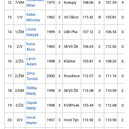
12.
7/VM
1975
2
Kralupy
108.06
6
101.39
4
Milan
Keller
13.
1/V
1962
3
VS Tábor
115.42
8
105.81
0
Miloslav
Lhota
14.
1/ŽM
1999
3
USK Pha
107.12
2
106.54
0
Matyáš
Kuna
15.
2/V
1960
3
SKVS ČB
106.65
2
112.03
0
Alois
Lerch
16.
2/ŽS
1998
2
Klášter.
105.81
4
108.26
6
Adam
Zima
17.
2/ŽM
2000
3
Roudnice
112.07
0
111.16
0
Tomáš
Štětka
18.
2/DM
1996
0
SKVS ČB
113.08
0
110.09
2
Matěj
Cepek
19.
3/ŽS
1998
3
KVSPísek
135.44
0
112.68
0
Matěj
Horal
20.
3/V
1957
3
Horš.Týn
113.93
0
110.90
2
Martin