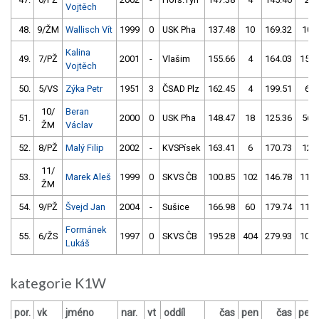
Vojtěch
48.
9/ŽM
Wallisch Vít
1999
0
USK Pha
137.48
10
169.32
10
Kalina
49.
7/PŽ
2001
-
Vlašim
155.66
4
164.03
158
Vojtěch
50.
5/VS
Zýka Petr
1951
3
ČSAD Plz
162.45
4
199.51
6
10/
Beran
51.
2000
0
USK Pha
148.47
18
125.36
56
ŽM
Václav
52.
8/PŽ
Malý Filip
2002
-
KVSPísek
163.41
6
170.73
12
11/
53.
Marek Aleš
1999
0
SKVS ČB
100.85
102
146.78
110
ŽM
54.
9/PŽ
Švejd Jan
2004
-
Sušice
166.98
60
179.74
112
Formánek
55.
6/ŽS
1997
0
SKVS ČB
195.28
404
279.93
108
Lukáš
kategorie K1W
por.
vk
jméno
nar.
vt
oddíl
čas
pen
čas
pen