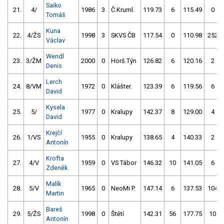
Saiko
21.
4/
1986
3
Č.Kruml.
119.73
6
115.49
0
Tomáš
Kuna
22.
4/ŽS
1998
3
SKVS ČB
117.54
0
110.98
252
Václav
Wendl
23.
3/ŽM
2000
0
Horš.Týn
126.82
6
120.16
2
Denis
Lerch
24.
8/VM
1972
0
Klášter.
123.39
6
119.56
6
David
Kysela
25.
5/
1977
0
Kralupy
142.37
8
129.00
4
David
Krejčí
26.
1/VS
1955
0
Kralupy
138.65
4
140.33
2
Antonín
Krofta
27.
4/V
1959
0
VS Tábor
146.32
10
141.05
6
Zdeněk
Malík
28.
5/V
1965
0
NeoMi P.
147.14
6
137.53
104
Martin
Bareš
29.
5/ŽS
1998
0
Štětí
142.31
56
177.75
10
Antonín