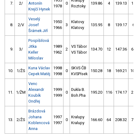
1955
Kralupy
7.
2/
Antonín
0
139.86
4
139.13
12
1978
Roztoky
Krejčí Hynek
Veselý
1950
Klatovy
8.
2/V
Josef
3
135.95
8
139.17
6
1966
Klatovy
Šrámek Jiří
Pospíšilová
Jitka
1989
VS Tábor
9.
3/
2
134.70
12
147.36
64
Keller
1962
VS Tábor
Miloslav
Kuna Václav
1998
SKVS ČB
10.
1/ŽS
0
150.28
18
169.21
108
Cepek Matěj
1998
KVSPísek
Venc
Alexandr
1999
Dukla B.
11.
1/ŽM
0
195.20
116
174.17
20
Koubík
1999
Boh.Pha
Ondřej
Brázdová
Johana
1997
Kralupy
13.
2/ŽS
0
166.60
64
208.32
72
Koblencová
1997
Kralupy
Anna