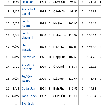
18.
4/DM
Fiala Jan
1996
3
SKVS ČB
96.50
8
101.13
12
Kratochvíl
19.
2/DS
1994
3
ČSAD Plz
99.53
6
102.99
4
Daniel
Lerch
20.
3/ŽS
1998
3
Klášter.
106.90
4
104.14
2
Adam
Lepík
21.
1/VS
1950
3
Hubertus
110.99
2
106.04
2
Vlastimil
Lhota
22.
2/ŽM
1999
3
USK Pha
109.85
4
112.30
8
Matyáš
23.
5/VM
Dvořák Vít
1971
0
HapyLife
107.58
8
114.26
4
Grossmann
24.
2/VS
1939
3
Č.Kruml.
116.31
0
122.92
4
Zdeněk
Petříček
25.
3/ŽM
2000
3
L.Žatec
122.64
4
115.46
2
Jakub
26.
3/VS
Dodal Jan
1953
3
Boh.Pha
116.52
6
114.81
4
27.
6/VM
Jáša Radek
1967
3
SKVS ČB
113.31
6
116.74
4
Zvolánek