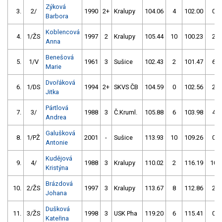
Zýková
3.
2/
1990
2+
Kralupy
104.06
4
102.00
0
Barbora
Koblencová
4.
1/ŽS
1997
2
Kralupy
105.44
10
100.23
2
Anna
Benešová
5.
1/V
1961
3
Sušice
102.43
2
101.47
6
Marie
Dvořáková
6.
1/DS
1994
2+
SKVS ČB
104.59
0
102.56
2
Jitka
Pártlová
7.
3/
1988
3
Č.Kruml.
105.88
6
103.98
4
Andrea
Galušková
8.
1/PŽ
2001
-
Sušice
113.93
10
109.26
0
Antonie
Kudějová
9.
4/
1988
3
Kralupy
110.02
2
116.19
10
Kristýna
Brázdová
10.
2/ŽS
1997
3
Kralupy
113.67
8
112.86
2
Johana
Dušková
11.
3/ŽS
1998
3
USK Pha
119.20
6
115.41
0
Kateřina