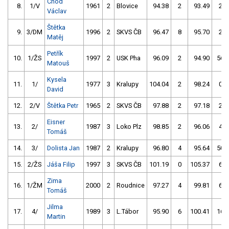
Chod
8.
1/V
1961
2
Blovice
94.38
2
93.49
2
Václav
Štětka
9.
3/DM
1996
2
SKVS ČB
96.47
8
95.70
2
Matěj
Petřík
10.
1/ŽS
1997
2
USK Pha
96.09
2
94.90
56
Matouš
Kysela
11.
1/
1977
3
Kralupy
104.04
2
98.24
0
David
12.
2/V
Štětka Petr
1965
2
SKVS ČB
97.88
2
97.18
2
Eisner
13.
2/
1987
3
Loko Plz
98.85
2
96.06
4
Tomáš
14.
3/
Dolista Jan
1987
2
Kralupy
96.80
4
95.64
50
15.
2/ŽS
Jáša Filip
1997
3
SKVS ČB
101.19
0
105.37
6
Zima
16.
1/ŽM
2000
2
Roudnice
97.27
4
99.81
6
Tomáš
Jilma
17.
4/
1989
3
L.Tábor
95.90
6
100.41
16
Martin