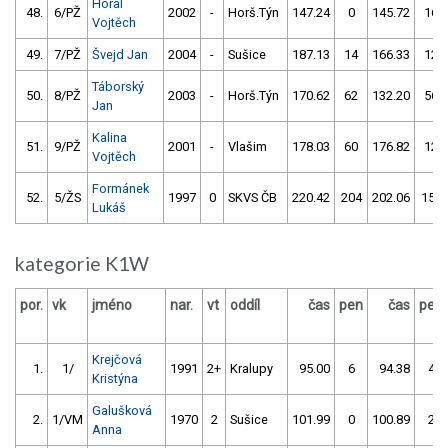
Horal
48.
6/PŽ
2002
-
Horš.Týn
147.24
0
145.72
16
Vojtěch
49.
7/PŽ
Švejd Jan
2004
-
Sušice
187.13
14
166.33
12
Táborský
50.
8/PŽ
2003
-
Horš.Týn
170.62
62
132.20
56
Jan
Kalina
51.
9/PŽ
2001
-
Vlašim
178.03
60
176.82
12
Vojtěch
Formánek
52.
5/ŽS
1997
0
SKVS ČB
220.42
204
202.06
156
Lukáš
kategorie K1W
por.
vk
jméno
nar.
vt
oddíl
čas
pen
čas
pen
Krejčová
1.
1/
1991
2+
Kralupy
95.00
6
94.38
4
Kristýna
Galušková
2.
1/VM
1970
2
Sušice
101.99
0
100.89
2
Anna