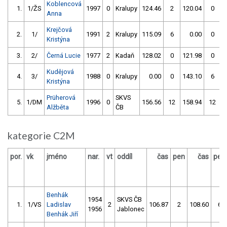
Koblencová
1.
1/ŽS
1997
0
Kralupy
124.46
2
120.04
0
Anna
Krejčová
2.
1/
1991
2
Kralupy
115.09
6
0.00
0
Kristýna
3.
2/
Černá Lucie
1977
2
Kadaň
128.02
0
121.98
0
Kudějová
4.
3/
1988
0
Kralupy
0.00
0
143.10
6
Kristýna
Prüherová
SKVS
5.
1/DM
1996
0
156.56
12
158.94
12
Alžběta
ČB
kategorie C2M
por.
vk
jméno
nar.
vt
oddíl
čas
pen
čas
pen
Benhák
1954
SKVS ČB
1.
1/VS
Ladislav
2
106.87
2
108.60
6
1956
Jablonec
Benhák Jiří