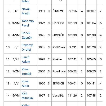
Milan
Novák
7.
4/
1991
3
Č.Kruml.
97.96
4
109.07
2
Martin
Táborský
8.
3/VM
1972
3
Horš.Týn
101.99
0
103.84
6
Pavel
Boček
9.
4/VM
1975
3
SKVS ČB
103.39
0
101.38
4
Zdeněk
Pokorný
10.
5/
1985
3
KVSPísek
97.31
8
103.29
2
Ondřej
Lerch
11.
1/ŽS
1998
2
Klášter.
107.41
2
105.65
0
Adam
Zima
12.
1/ŽM
2000
3
Roudnice
106.23
2
109.25
2
Tomáš
Kuna
13.
1/V
1960
3
SKVS ČB
106.01
0
104.41
4
Alois
Keš
14.
5/VM
1967
3
Veselí/L
111.26
2
107.48
2
Miroslav
Keller