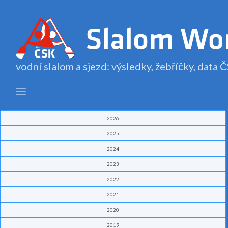
vodní slalom a sjezd: výsledky, žebříčky, data
2026
2025
2024
2023
2022
2021
2020
2019