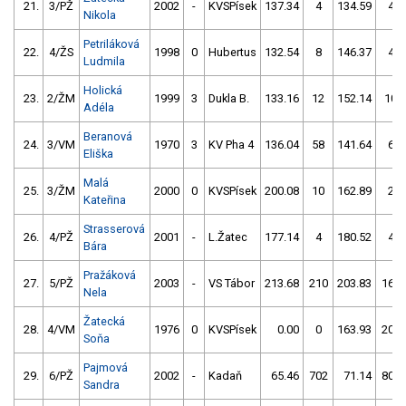
21.
3/PŽ
2002
-
KVSPísek
137.34
4
134.59
4
Nikola
Petriláková
22.
4/ŽS
1998
0
Hubertus
132.54
8
146.37
4
Ludmila
Holická
23.
2/ŽM
1999
3
Dukla B.
133.16
12
152.14
10
Adéla
Beranová
24.
3/VM
1970
3
KV Pha 4
136.04
58
141.64
6
Eliška
Malá
25.
3/ŽM
2000
0
KVSPísek
200.08
10
162.89
2
Kateřina
Strasserová
26.
4/PŽ
2001
-
L.Žatec
177.14
4
180.52
4
Bára
Pražáková
27.
5/PŽ
2003
-
VS Tábor
213.68
210
203.83
160
Nela
Žatecká
28.
4/VM
1976
0
KVSPísek
0.00
0
163.93
206
Soňa
Pajmová
29.
6/PŽ
2002
-
Kadaň
65.46
702
71.14
802
Sandra