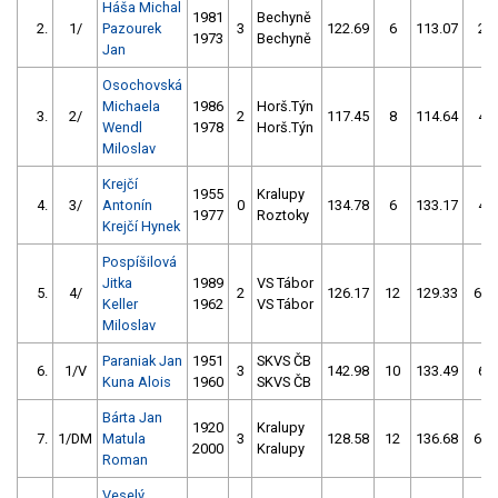
Háša Michal
1981
Bechyně
2.
1/
Pazourek
3
122.69
6
113.07
2
1973
Bechyně
Jan
Osochovská
Michaela
1986
Horš.Týn
3.
2/
2
117.45
8
114.64
4
Wendl
1978
Horš.Týn
Miloslav
Krejčí
1955
Kralupy
4.
3/
Antonín
0
134.78
6
133.17
4
1977
Roztoky
Krejčí Hynek
Pospíšilová
Jitka
1989
VS Tábor
5.
4/
2
126.17
12
129.33
62
Keller
1962
VS Tábor
Miloslav
Paraniak Jan
1951
SKVS ČB
6.
1/V
3
142.98
10
133.49
6
Kuna Alois
1960
SKVS ČB
Bárta Jan
1920
Kralupy
7.
1/DM
Matula
3
128.58
12
136.68
60
2000
Kralupy
Roman
Veselý