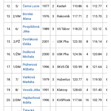
12.
5/
Černá Lucie
1977
2
Kadaň
110.86
6
112.77
6
Borská
13.
2/VM
1976
3
Rakovník
117.71
2
115.70
2
Alena
Pospíšilová
14.
6/
1989
3
VS Tábor
118.23
2
122.12
54
Jitka
Dvořáková
15.
2/PŽ
2001
-
USK Pha
123.50
8
116.14
6
Eliška
Dušková
16.
1/ŽM
2000
0
USK Pha
124.56
4
120.84
2
Michala
Prüherová
17.
1/DM
1996
3
SKVS ČB
133.99
8
121.64
2
Alžběta
Vanková
18.
7/
1979
3
Hubertus
120.77
6
119.50
6
Markéta
19.
8/
Veselá Jitka
1991
3
Klatovy
128.63
4
131.40
6
Hajduchová
20.
2/DM
1996
3
KVSPísek
117.66
16
132.79
6
Adéla
Žatecká