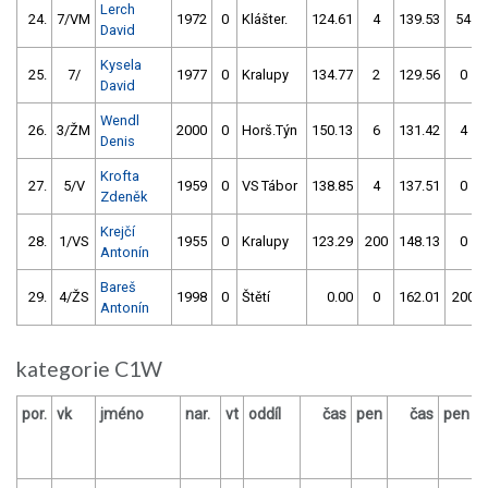
Lerch
24.
7/VM
1972
0
Klášter.
124.61
4
139.53
54
David
Kysela
25.
7/
1977
0
Kralupy
134.77
2
129.56
0
David
Wendl
26.
3/ŽM
2000
0
Horš.Týn
150.13
6
131.42
4
Denis
Krofta
27.
5/V
1959
0
VS Tábor
138.85
4
137.51
0
Zdeněk
Krejčí
28.
1/VS
1955
0
Kralupy
123.29
200
148.13
0
Antonín
Bareš
29.
4/ŽS
1998
0
Štětí
0.00
0
162.01
200
Antonín
kategorie C1W
por.
vk
jméno
nar.
vt
oddíl
čas
pen
čas
pen
v