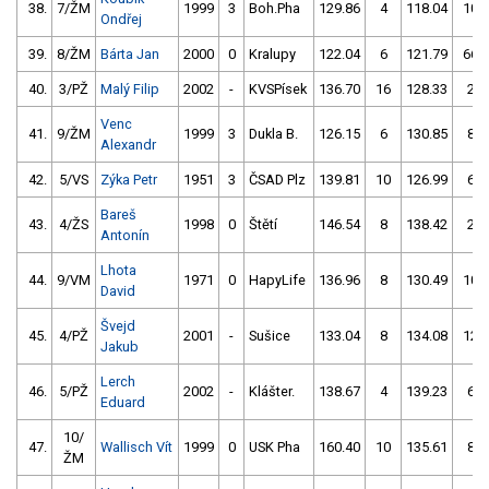
38.
7/ŽM
1999
3
Boh.Pha
129.86
4
118.04
10
Ondřej
39.
8/ŽM
Bárta Jan
2000
0
Kralupy
122.04
6
121.79
66
40.
3/PŽ
Malý Filip
2002
-
KVSPísek
136.70
16
128.33
2
Venc
41.
9/ŽM
1999
3
Dukla B.
126.15
6
130.85
8
Alexandr
42.
5/VS
Zýka Petr
1951
3
ČSAD Plz
139.81
10
126.99
6
Bareš
43.
4/ŽS
1998
0
Štětí
146.54
8
138.42
2
Antonín
Lhota
44.
9/VM
1971
0
HapyLife
136.96
8
130.49
10
David
Švejd
45.
4/PŽ
2001
-
Sušice
133.04
8
134.08
12
Jakub
Lerch
46.
5/PŽ
2002
-
Klášter.
138.67
4
139.23
6
Eduard
10/
47.
Wallisch Vít
1999
0
USK Pha
160.40
10
135.61
8
ŽM