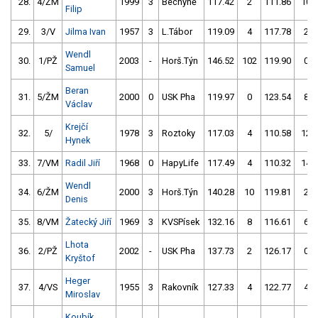
28.
4/ŽM
1999
3
Bechyně
117.42
2
111.86
10
Filip
29.
3/V
Jilma Ivan
1957
3
L.Tábor
119.09
4
117.78
2
Wendl
30.
1/PŽ
2003
-
Horš.Týn
146.52
102
119.90
0
Samuel
Beran
31.
5/ŽM
2000
0
USK Pha
119.97
0
123.54
8
Václav
Krejčí
32.
5/
1978
3
Roztoky
117.03
4
110.58
12
Hynek
33.
7/VM
Radil Jiří
1968
0
HapyLife
117.49
4
110.32
14
Wendl
34.
6/ŽM
2000
3
Horš.Týn
140.28
10
119.81
2
Denis
35.
8/VM
Žatecký Jiří
1969
3
KVSPísek
132.16
8
116.61
6
Lhota
36.
2/PŽ
2002
-
USK Pha
137.73
2
126.17
0
Kryštof
Heger
37.
4/VS
1955
3
Rakovník
127.33
4
122.77
4
Miroslav
Koubík