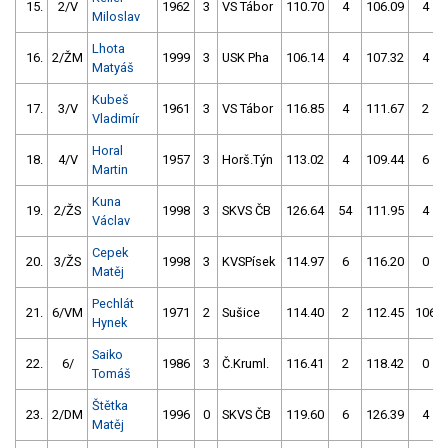
15.
2/V
1962
3
VS Tábor
110.70
4
106.09
4
Miloslav
Lhota
16.
2/ŽM
1999
3
USK Pha
106.14
4
107.32
4
Matyáš
Kubeš
17.
3/V
1961
3
VS Tábor
116.85
4
111.67
2
Vladimír
Horal
18.
4/V
1957
3
Horš.Týn
113.02
4
109.44
6
Martin
Kuna
19.
2/ŽS
1998
3
SKVS ČB
126.64
54
111.95
4
Václav
Cepek
20.
3/ŽS
1998
3
KVSPísek
114.97
6
116.20
0
Matěj
Pechlát
21.
6/VM
1971
2
Sušice
114.40
2
112.45
106
Hynek
Saiko
22.
6/
1986
3
Č.Kruml.
116.41
2
118.42
0
Tomáš
Štětka
23.
2/DM
1996
0
SKVS ČB
119.60
6
126.39
4
Matěj