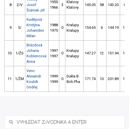
1950
Klatovy
8.
2/V
Josef
3
145.05
58
143.20
6
1966
Klatovy
Šrámek Jiří
Kudějová
Kristýna
1988
Kralupy
9.
5/
0
154.65
6
144.19
10
Johanides
1975
Kralupy
Milan
Brázdová
Johana
1997
Kralupy
10.
1/ŽS
0
147.27
12
151.94
10
Koblencová
1997
Kralupy
Anna
Venc
Alexandr
1999
Dukla B.
11.
1/ŽM
0
171.74
10
201.89
16
Koubík
1999
Boh.Pha
Ondřej