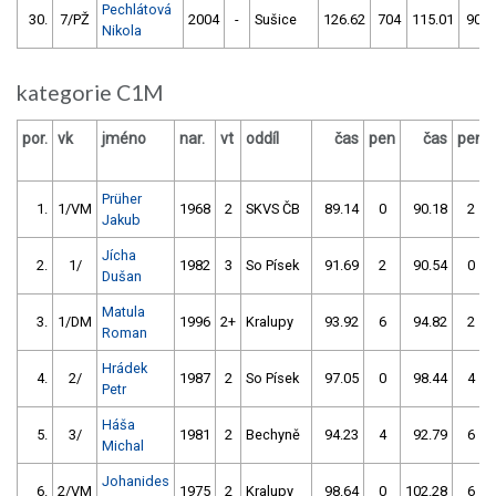
Pechlátová
30.
7/PŽ
2004
-
Sušice
126.62
704
115.01
900
Nikola
kategorie C1M
por.
vk
jméno
nar.
vt
oddíl
čas
pen
čas
pen
Prüher
1.
1/VM
1968
2
SKVS ČB
89.14
0
90.18
2
Jakub
Jícha
2.
1/
1982
3
So Písek
91.69
2
90.54
0
Dušan
Matula
3.
1/DM
1996
2+
Kralupy
93.92
6
94.82
2
Roman
Hrádek
4.
2/
1987
2
So Písek
97.05
0
98.44
4
Petr
Háša
5.
3/
1981
2
Bechyně
94.23
4
92.79
6
Michal
Johanides
6.
2/VM
1975
2
Kralupy
98.64
0
102.28
6