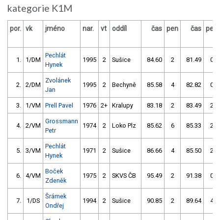
kategorie K1M
por.
vk
jméno
nar.
vt
oddíl
čas
pen
čas
pen
Pechlát
1.
1/DM
1995
2
Sušice
84.60
2
81.49
0
Hynek
Zvolánek
2.
2/DM
1995
2
Bechyně
85.58
4
82.82
0
Jan
3.
1/VM
Prell Pavel
1976
2+
Kralupy
83.18
2
83.49
2
Grossmann
4.
2/VM
1974
2
Loko Plz
85.62
6
85.33
2
Petr
Pechlát
5.
3/VM
1971
2
Sušice
86.66
4
85.50
2
Hynek
Boček
6.
4/VM
1975
2
SKVS ČB
95.49
2
91.38
0
Zdeněk
Šrámek
7.
1/DS
1994
2
Sušice
90.85
2
89.64
4
Ondřej