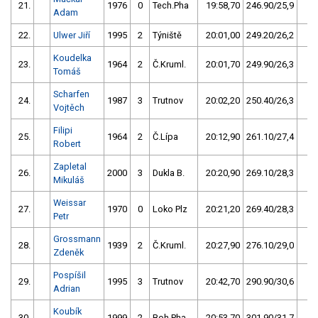
21.
1976
0
Tech.Pha
19:58,70
246.90/25,9
2
Adam
22.
Ulwer Jiří
1995
2
Týniště
20:01,00
249.20/26,2
2
Koudelka
23.
1964
2
Č.Kruml.
20:01,70
249.90/26,3
1
Tomáš
Scharfen
24.
1987
3
Trutnov
20:02,20
250.40/26,3
1
Vojtěch
Filipi
25.
1964
2
Č.Lípa
20:12,90
261.10/27,4
1
Robert
Zapletal
26.
2000
3
Dukla B.
20:20,90
269.10/28,3
Mikuláš
Weissar
27.
1970
0
Loko Plz
20:21,20
269.40/28,3
Petr
Grossmann
28.
1939
2
Č.Kruml.
20:27,90
276.10/29,0
Zdeněk
Pospíšil
29.
1995
3
Trutnov
20:42,70
290.90/30,6
Adrian
Koubík
30.
1999
2
Boh.Pha
20:53,70
301.90/31,7