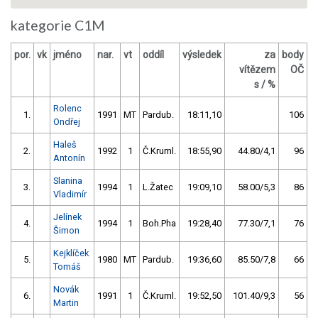
kategorie C1M
por.
vk
jméno
nar.
vt
oddíl
výsledek
za
body
vítězem
OČ
s / %
Rolenc
1.
1991
MT
Pardub.
18:11,10
106
Ondřej
Haleš
2.
1992
1
Č.Kruml.
18:55,90
44.80/4,1
96
Antonín
Slanina
3.
1994
1
L.Žatec
19:09,10
58.00/5,3
86
Vladimír
Jelínek
4.
1994
1
Boh.Pha
19:28,40
77.30/7,1
76
Šimon
Kejklíček
5.
1980
MT
Pardub.
19:36,60
85.50/7,8
66
Tomáš
Novák
6.
1991
1
Č.Kruml.
19:52,50
101.40/9,3
56
Martin