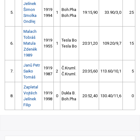
Jelínek
Šimon
1919
Boh.Pha
5.
1
19:15,90
33.90/3,0
25
Smolka
1994
Boh.Pha
Ondřej
Malach
Tobiáš
1919
Tesla Bo
6.
Matula
1
20:31,20
109.20/9,7
15
1955
Tesla Bo
Zdeněk
1989
Janů Petr
1919
Č.Kruml.
7.
Saiko
2
20:35,60
113.60/10,1
5
1987
Č.Kruml.
Tomáš
Zapletal
Vojtěch
1919
Dukla B.
8.
0
20:52,40
130.40/11,6
0
Jelínek
1998
Boh.Pha
Filip