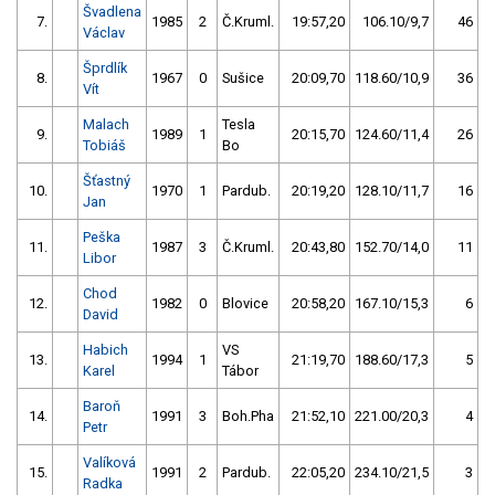
Švadlena
7.
1985
2
Č.Kruml.
19:57,20
106.10/9,7
46
Václav
Šprdlík
8.
1967
0
Sušice
20:09,70
118.60/10,9
36
Vít
Malach
Tesla
9.
1989
1
20:15,70
124.60/11,4
26
Tobiáš
Bo
Šťastný
10.
1970
1
Pardub.
20:19,20
128.10/11,7
16
Jan
Peška
11.
1987
3
Č.Kruml.
20:43,80
152.70/14,0
11
Libor
Chod
12.
1982
0
Blovice
20:58,20
167.10/15,3
6
David
Habich
VS
13.
1994
1
21:19,70
188.60/17,3
5
Karel
Tábor
Baroň
14.
1991
3
Boh.Pha
21:52,10
221.00/20,3
4
Petr
Valíková
15.
1991
2
Pardub.
22:05,20
234.10/21,5
3
Radka