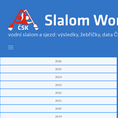
vodní slalom a sjezd: výsledky, žebříčky, data
2026
2025
2024
2023
2022
2021
2020
2019