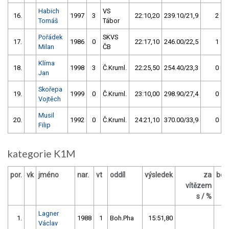
Habich
VS
16.
1997
3
22:10,20
239.10/21,9
2
Tomáš
Tábor
Pořádek
SKVS
17.
1986
0
22:17,10
246.00/22,5
1
Milan
ČB
Klíma
18.
1998
3
Č.Kruml.
22:25,50
254.40/23,3
0
Jan
Skořepa
19.
1999
0
Č.Kruml.
23:10,00
298.90/27,4
0
Vojtěch
Musil
20.
1992
0
Č.Kruml.
24:21,10
370.00/33,9
0
Filip
kategorie K1M
por.
vk
jméno
nar.
vt
oddíl
výsledek
za
bod
vítězem
O
s / %
Lagner
1.
1988
1
Boh.Pha
15:51,80
16
Václav