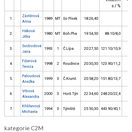
s / %
Zástěrová
1.
1989
MT
So Písek
18:26,40
3
Anna
Háková
2.
1980
MT
Boh.Pha
19:54,50
88.10/8,0
2
Jitka
Svobodová
3.
1993
1
Č.Lípa
20:27,50
121.10/10,9
1
Jana
Fišerová
4.
1998
2
Roudnice
20:30,30
123.90/11,2
Tereza
Paloudová
5.
1999
3
Č.Kruml.
20:58,20
151.80/13,7
Anežka
Vrbová
6.
2000
3
Horš.Týn
22:34,60
248.20/22,4
Alexandra
Křišťanová
7.
1994
3
Týniště
25:50,30
443.90/40,1
Michaela
kategorie C2M