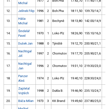
11.
1977
2
Boh.Pha
17:43,70
111.90/11,8
7
Michal
12.
Jelínek Filip
1996
2
Boh.Pha
18:11,50
139.70/14,7
7
Háša
13.
1981
2
Bechyně
18:13,80
142.00/14,9
6
Michal
Šindelář
14.
1970
1
Loko Plz
18:26,90
155.10/16,3
6
Pavel
15.
Dušek Jan
1988
0
Týniště
19:12,70
200.90/21,1
5
Nachtigal
16.
1997
2
Chomutov
19:17,70
205.90/21,6
5
Jiří
Nachtigal
17.
1996
2
Chomutov
19:31,10
219.30/23,0
4
Jan
Panzer
18.
1974
2
Loko Plz
19:40,10
228.30/24,0
4
Aleš
Zapletal
19.
1998
2
Dukla B.
19:46,90
235.10/24,7
3
Vojtěch
20.
Báča Milan
1973
3
KK Brand
19:49,60
237.80/25,0
3
Mačkal