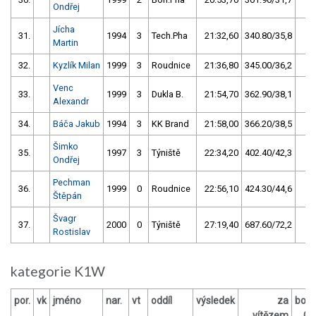
Ondřej
Jícha
31.
1994
3
Tech.Pha
21:32,60
340.80/35,8
Martin
32.
Kyzlík Milan
1999
3
Roudnice
21:36,80
345.00/36,2
Venc
33.
1999
3
Dukla B.
21:54,70
362.90/38,1
Alexandr
34.
Báča Jakub
1994
3
KK Brand
21:58,00
366.20/38,5
Šimko
35.
1997
3
Týniště
22:34,20
402.40/42,3
Ondřej
Pechman
36.
1999
0
Roudnice
22:56,10
424.30/44,6
Štěpán
Švagr
37.
2000
0
Týniště
27:19,40
687.60/72,2
Rostislav
kategorie K1W
por.
vk
jméno
nar.
vt
oddíl
výsledek
za
bod
vítězem
O