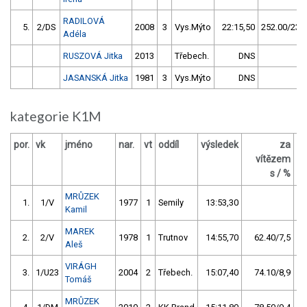
RADILOVÁ
5.
2/DS
2008
3
Vys.Mýto
22:15,50
252.00/23,3
Adéla
RUSZOVÁ Jitka
2013
Třebech.
DNS
JASANSKÁ Jitka
1981
3
Vys.Mýto
DNS
kategorie K1M
por.
vk
jméno
nar.
vt
oddíl
výsledek
za
b
vítězem
s / %
MRŮZEK
1.
1/V
1977
1
Semily
13:53,30
Kamil
MAREK
2.
2/V
1978
1
Trutnov
14:55,70
62.40/7,5
Aleš
VIRÁGH
3.
1/U23
2004
2
Třebech.
15:07,40
74.10/8,9
Tomáš
MRŮZEK