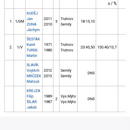
s / %
KUDĚJ
Jan
2011
Trutnov
1.
1/DM
3
18:15,10
0
ZUNA
2010
Semily
Jáchym
ŠESTÁK
Karel
1971
Trutnov
2.
1/V
20:45,50
150.40/13,7
0
TUREK
1980
Trutnov
Martin
SLAVÍK
Vojtěch
2012
Semily
DNS
0
MRŮZEK
2013
Semily
Matouš
KREJZA
Filip
1989
Vys.Mýto
2
DNS
0
ŠILAR
1987
Vys.Mýto
Jakub