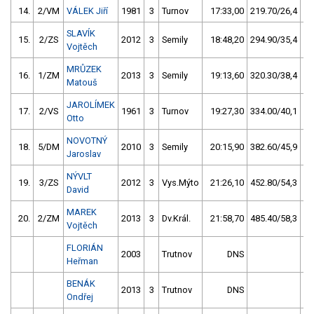
14.
2/VM
VÁLEK Jiří
1981
3
Turnov
17:33,00
219.70/26,4
SLAVÍK
15.
2/ZS
2012
3
Semily
18:48,20
294.90/35,4
Vojtěch
MRŮZEK
16.
1/ZM
2013
3
Semily
19:13,60
320.30/38,4
Matouš
JAROLÍMEK
17.
2/VS
1961
3
Turnov
19:27,30
334.00/40,1
Otto
NOVOTNÝ
18.
5/DM
2010
3
Semily
20:15,90
382.60/45,9
Jaroslav
NÝVLT
19.
3/ZS
2012
3
Vys.Mýto
21:26,10
452.80/54,3
David
MAREK
20.
2/ZM
2013
3
Dv.Král.
21:58,70
485.40/58,3
Vojtěch
FLORIÁN
2003
Trutnov
DNS
Heřman
BENÁK
2013
3
Trutnov
DNS
Ondřej