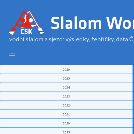
vodní slalom a sjezd: výsledky, žebříčky, data
2026
2025
2024
2023
2022
2021
2020
2019