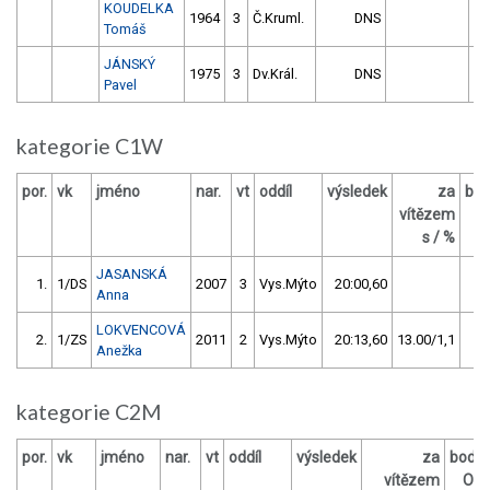
KOUDELKA
1964
3
Č.Kruml.
DNS
Tomáš
JÁNSKÝ
1975
3
Dv.Král.
DNS
Pavel
kategorie C1W
por.
vk
jméno
nar.
vt
oddíl
výsledek
za
bo
vítězem
O
s / %
JASANSKÁ
1.
1/DS
2007
3
Vys.Mýto
20:00,60
Anna
LOKVENCOVÁ
2.
1/ZS
2011
2
Vys.Mýto
20:13,60
13.00/1,1
Anežka
kategorie C2M
por.
vk
jméno
nar.
vt
oddíl
výsledek
za
body
vítězem
OČ