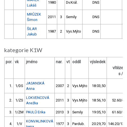
1980
Dv.Král.
DNS
Lukáš
MRŮZEK
2011
3
Semily
DNS
Šimon
ŠILAR
1987
2
Vys.Mýto
DNS
Jakub
kategorie K1W
por.
vk
jméno
nar.
vt
oddíl
výsledek
za
vítězem
s / %
JASANSKÁ
1.
1/DS
2007
2
Vys.Mýto
18:03,50
Anna
LOKVENCOVÁ
2.
1/ZS
2011
3
Vys.Mýto
18:56,10
52.60/4,9
Anežka
3.
1/ZM
PAULŮ Erika
2013
3
Semily
19:05,10
61.60/5,7
KONVALINKOVÁ
4.
1/V
1977
3
Pardub.
20:29,70
146.20/13,5
Irena