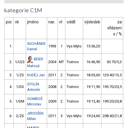
kategorie C1M
por.
vk
jméno
nar.
vt
oddíl
výsledek
za
b
vítězem
s / %
SUCHÁNEK
1.
1993
1
Vys.Mýto
15:56,20
Daniel
BEIER
2.
1/U23
2004
MT
Trutnov
16:46,90
50.70/5,3
Matouš
3.
1/ZS
KUDĚJ Jan
2011
2
Trutnov
18:05,60
129.40/13,5
STOLÍN
4.
1/DS
2008
2
Trutnov
19:11,90
195.70/20,5
Antonín
GOMBOŠ
5.
1/DM
2009
2
Trutnov
19:15,40
199.20/20,8
Miroslav
JIROUŠEK
6.
2/ZS
2011
3
Vys.Mýto
19:24,60
208.40/21,8
Milan
MAREK