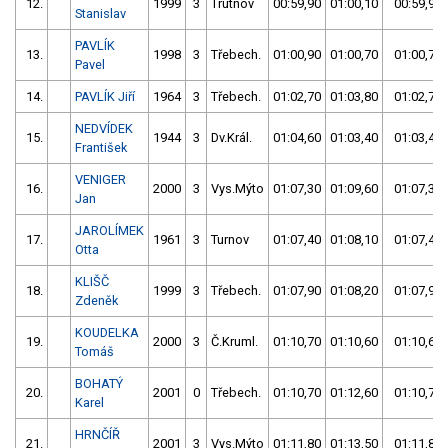
12.
1999
3
Trutnov
00:59,90
01:00,10
00:59,90
Stanislav
PAVLÍK
13.
1998
3
Třebech.
01:00,90
01:00,70
01:00,70
Pavel
14.
PAVLÍK Jiří
1964
3
Třebech.
01:02,70
01:03,80
01:02,70
NEDVÍDEK
15.
1944
3
Dv.Král.
01:04,60
01:03,40
01:03,40
František
VENIGER
16.
2000
3
Vys.Mýto
01:07,30
01:09,60
01:07,30
Jan
JAROLÍMEK
17.
1961
3
Turnov
01:07,40
01:08,10
01:07,40
Otta
KLIŠČ
18.
1999
3
Třebech.
01:07,90
01:08,20
01:07,90
Zdeněk
KOUDELKA
19.
2000
3
Č.Kruml.
01:10,70
01:10,60
01:10,60
Tomáš
BOHATÝ
20.
2001
0
Třebech.
01:10,70
01:12,60
01:10,70
Karel
HRNČÍŘ
21.
2001
3
Vys.Mýto
01:11,80
01:13,50
01:11,80