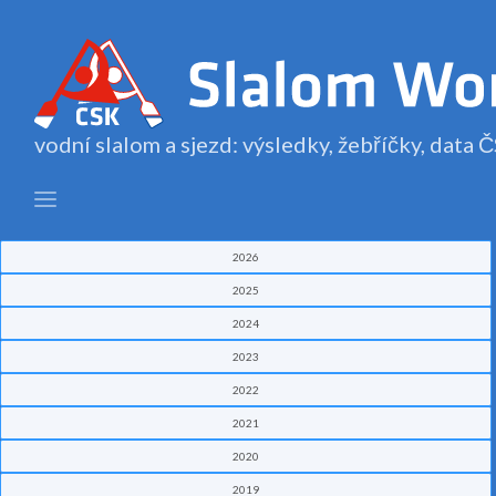
vodní slalom a sjezd: výsledky, žebříčky, data
2026
2025
2024
2023
2022
2021
2020
2019