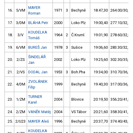
MAYER
16.
5/VM
1971
3
Bechyně
18:47,30
264.00/30,6
Roman
17.
3/DM
BLÁHA Petr
2000
Loko Plz
19:00,40
277.10/32,1
KOUDELKA
18.
3/V
1964
2
Č.Kruml.
19:01,90
278.60/32,3
Tomáš
19.
6/VM
BUREŠ Jan
1978
3
Sušice
19:06,60
283.30/32,8
ŠINDELÁŘ
20.
2/ZS
2002
Loko Plz
19:25,60
302.30/35,0
Jan
21.
2/VS
DODAL Jan
1953
3
Boh.Pha
19:34,00
310.70/36,0
ZVOLÁNEK
22.
4/DM
1999
Bechyně
19:40,30
317.00/36,7
Filip
TURNER
23.
1/ZM
2004
Blovice
20:19,50
356.20/41,3
Karel
24.
2/ZM
VANĚK Matěj
2004
VS Tábor
20:21,60
358.30/41,5
25.
2/U23
MAYER Aleš
1996
Bechyně
20:37,70
374.40/43,4
KOUDELKA