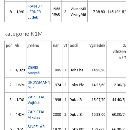
IRAIN Jiří
1955
VikingMB
8.
1/VS
LERNER
3
17:38,80
145.40/15,9
1960
VikingMB
Luděk
kategorie K1M
por.
vk
jméno
nar.
vt
oddíl
výsledek
za
vítězem
s / %
ZIERIS
1.
1/U23
1995
1
Boh.Pha
14:23,30
Matyáš
GROSSMANN
2.
1/VM
1974
2
Loko Plz
14:25,60
2.30/0,3
Petr
ZAPLETAL
3.
1/DS
1998
1
Dukla B.
15:07,70
44.40/5,1
Vojtěch
ZAPLETAL
4.
1/DM
2000
2
Dukla B.
15:23,60
60.30/7,0
Mikuláš
ŠINDELÁŘ
5.
1/V
1970
1
Loko Plz
15:29,60
66.30/7,7