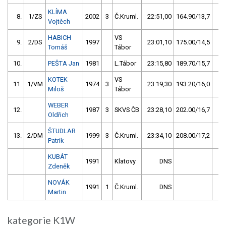
KLÍMA
8.
1/ZS
2002
3
Č.Kruml.
22:51,00
164.90/13,7
Vojtěch
HABICH
VS
9.
2/DS
1997
23:01,10
175.00/14,5
Tomáš
Tábor
10.
PEŠTA Jan
1981
L.Tábor
23:15,80
189.70/15,7
KOTEK
VS
11.
1/VM
1974
3
23:19,30
193.20/16,0
Miloš
Tábor
WEBER
12.
1987
3
SKVS ČB
23:28,10
202.00/16,7
Oldřich
ŠTUDLAR
13.
2/DM
1999
3
Č.Kruml.
23:34,10
208.00/17,2
Patrik
KUBÁT
1991
Klatovy
DNS
Zdeněk
NOVÁK
1991
1
Č.Kruml.
DNS
Martin
kategorie K1W