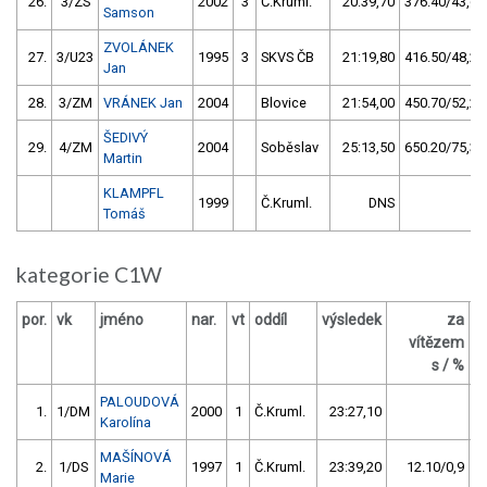
26.
3/ZS
2002
3
Č.Kruml.
20:39,70
376.40/43,6
Samson
ZVOLÁNEK
27.
3/U23
1995
3
SKVS ČB
21:19,80
416.50/48,2
Jan
28.
3/ZM
VRÁNEK Jan
2004
Blovice
21:54,00
450.70/52,2
ŠEDIVÝ
29.
4/ZM
2004
Soběslav
25:13,50
650.20/75,3
Martin
KLAMPFL
1999
Č.Kruml.
DNS
Tomáš
kategorie C1W
por.
vk
jméno
nar.
vt
oddíl
výsledek
za
b
vítězem
s / %
PALOUDOVÁ
1.
1/DM
2000
1
Č.Kruml.
23:27,10
Karolína
MAŠÍNOVÁ
2.
1/DS
1997
1
Č.Kruml.
23:39,20
12.10/0,9
Marie