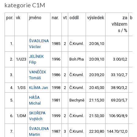
kategorie C1M
por.
vk
jméno
nar.
vt
oddíl
výsledek
za
bo
vítězem
O
s / %
ŠVADLENA
1.
1985
2
Č.Kruml.
20:06,10
Václav
JELÍNEK
2.
1/U23
1996
Boh.Pha
20:09,10
3.00/0,2
Filip
VANĚČEK
3.
1986
2
Č.Kruml.
20:39,20
33.10/2,7
Tomáš
4.
1/DS
KLÍMA Jan
1998
2
Č.Kruml.
20:45,00
38.90/3,2
HÁŠA
5.
1981
Bechyně
21:15,30
69.20/5,7
Michal
SKOŘEPA
6.
1/DM
1999
2
Č.Kruml.
21:53,00
106.90/8,9
Vojtěch
ŠVADLENA
7.
1987
3
Č.Kruml.
22:30,80
144.70/12,0
Martin