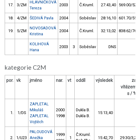
HLAVNIČKOVÁ
17.
3/ZM
2003
Č.Kruml.
27:43,40
569.00/52,0
Tereza
18.
4/ZM
ŠEDIVÁ Pavla
2004
Soběslav
28:16,10
601.70/55,0
NOVOSADOVÁ
19.
5/ZM
2004
Č.Kruml.
32:13,02
838.62/76,6
Kristina
KOLIHOVÁ
2003
3
Soběslav
DNS
Hana
kategorie C2M
por.
vk
jméno
nar.
vt
oddíl
výsledek
za
vítězem
s / %
ZAPLETAL
Mikuláš
2000
Dukla B.
1.
1/DS
15:13,40
ZAPLETAL
1998
Dukla B.
Vojtěch
PALOUDOVÁ
1999
Č.Kruml.
2.
1/U23
Anežka
1
15:42,70
29.30/3,2