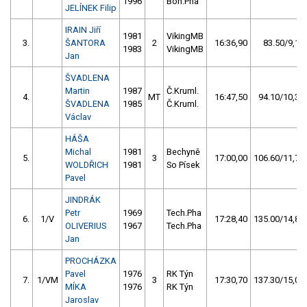
1996
Boh.Pha
JELÍNEK Filip
IRAIN Jiří
1981
VikingMB
3.
ŠANTORA
2
16:36,90
83.50/9,1
1983
VikingMB
Jan
ŠVADLENA
Martin
1987
Č.Kruml.
4.
MT
16:47,50
94.10/10,3
ŠVADLENA
1985
Č.Kruml.
Václav
HÁŠA
Michal
1981
Bechyně
5.
3
17:00,00
106.60/11,7
WOLDŘICH
1981
So Písek
Pavel
JINDRÁK
Petr
1969
Tech.Pha
6.
1/V
17:28,40
135.00/14,8
OLIVERIUS
1967
Tech.Pha
Jan
PROCHÁZKA
Pavel
1976
RK Týn
7.
1/VM
3
17:30,70
137.30/15,0
MÍKA
1976
RK Týn
Jaroslav