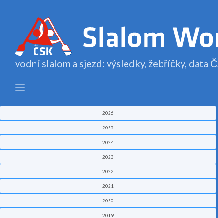
vodní slalom a sjezd: výsledky, žebříčky, data
2026
2025
2024
2023
2022
2021
2020
2019