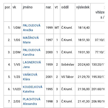
por.
vk
jméno
nar.
vt
oddíl
výsledek
za
vítězem
s / %
PALOUDOVÁ
1.
1/DM
1999
MT
Č.Kruml.
18:14,40
Anežka
MAŠÍNOVÁ
2.
1/DS
1997
1
Č.Kruml.
18:51,50
37.10/3,4
Marie
PALOUDOVÁ
3.
2/DM
2000
1
Č.Kruml.
19:31,50
77.10/7,0
Karolína
LAGNEROVÁ
4.
1/VS
1959
2
Soběslav
20:24,60
130.20/11,9
Jana
VAŇKOVÁ
5.
1/ZS
2001
2
VS Tábor
21:29,70
195.30/17,8
Klára
KOUDELKOVÁ
6.
1/U23
1995
3
Č.Kruml.
21:36,00
201.60/18,4
Kateřina
PLACHTOVÁ
7.
2/DS
1998
3
Č.Kruml.
21:41,30
206.90/18,9
Alexandra