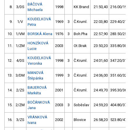
BÁČOVÁ
8.
3/DS
1998
KK Brand
21:50,40
216.00/19,7
Michaela
KOUDELKOVÁ
9.
1/V
1969
3
Č.Kruml.
22:03,80
229.40/21,0
Petra
10.
1/VM
BORSKÁ Alena
1976
3
Boh.Pha
22:57,90
283.50/25,9
HONZÍKOVÁ
11.
1/ZM
2003
Ot.Strak
23:50,20
335.80/30,7
Lucie
KOUDELKOVÁ
12.
4/DS
1998
3
Č.Kruml.
24:01,60
347.20/31,7
Veronika
MANOVÁ
13.
3/DM
1999
3
Č.Kruml.
24:06,00
351.60/32,1
Štěpánka
BAUEROVÁ
14.
2/ZS
2001
Č.Kruml.
24:49,70
395.30/36,1
Markéta
BOČÁNKOVÁ
15.
2/ZM
2003
3
Soběslav
24:59,20
404.80/37,0
Jana
VRÁNKOVÁ
16.
3/ZS
2002
Blovice
26:58,20
523.80/47,9
Ivana