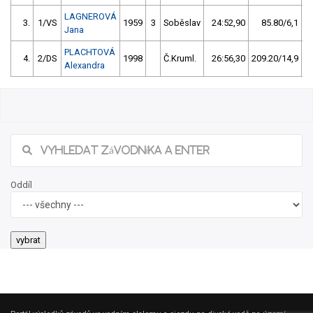
LAGNEROVÁ
3.
1/VS
1959
3
Soběslav
24:52,90
85.80/6,1
Jana
PLACHTOVÁ
4.
2/DS
1998
Č.Kruml.
26:56,30
209.20/14,9
Alexandra
Oddíl