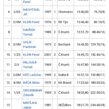
Pavel
NACHTIGAL
6.
2/DS
1997
1
Chomutov
15:40,00
76.70/8,9
Jiří
7.
2/VM
KLEIN Pavel
1976
2
RK Týn
15:46,40
83.10/9,6
DAVÍDEK
8.
1985
2
Č.Kruml.
15:51,70
88.40/10,2
Tomáš
UHLÍK
9.
3/VM
1975
2
Bechyně
16:43,00
139.70/16,2
František
10.
1/ZS
KLEIN Pavel
2001
3
Č.Kruml.
16:45,70
142.40/16,5
PALOUDA
11.
2/V
1969
Č.Kruml.
16:47,80
144.50/16,7
Tomáš
12.
2/DM
KRČ Ladislav
1999
2
Dukla B.
16:57,10
153.80/17,8
13.
4/VM
BÁČA Milan
1973
3
KK Brand
17:23,60
180.30/20,9
GROSSMANN
14.
1/VS
1939
3
Č.Kruml.
18:05,80
222.50/25,8
Zdeněk
MATĚJKA
15.
1981
SKŽižkov
18:27,70
244.40/28,3
Jakub