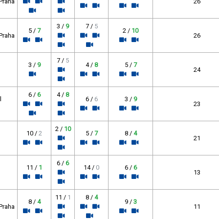
 Praha
26
3 /
9
7 /
5
5 /
7
2 /
10
 Praha
26
7 /
5
3 /
9
4 /
8
5 /
7
24
6 /
6
4 /
8
l
6 /
6
3 /
9
23
2 /
10
10 /
2
5 /
7
8 /
4
21
6 /
6
11 /
1
14 /
0
6 /
6
13
11 /
1
8 /
4
8 /
4
9 /
3
 Praha
11