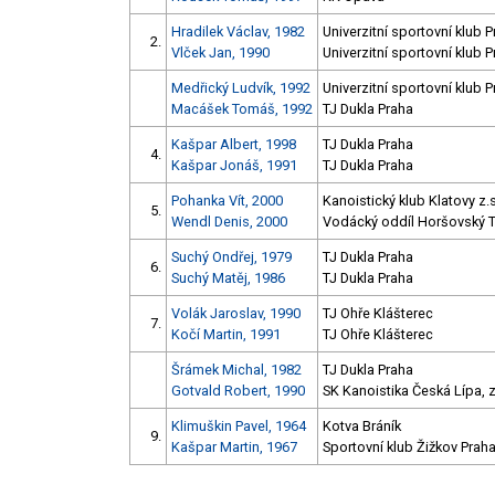
Hradilek Václav, 1982
Univerzitní sportovní klub 
2.
Vlček Jan, 1990
Univerzitní sportovní klub 
Medřický Ludvík, 1992
Univerzitní sportovní klub 
Macášek Tomáš, 1992
TJ Dukla Praha
Kašpar Albert, 1998
TJ Dukla Praha
4.
Kašpar Jonáš, 1991
TJ Dukla Praha
Pohanka Vít, 2000
Kanoistický klub Klatovy z.s
5.
Wendl Denis, 2000
Vodácký oddíl Horšovský 
Suchý Ondřej, 1979
TJ Dukla Praha
6.
Suchý Matěj, 1986
TJ Dukla Praha
Volák Jaroslav, 1990
TJ Ohře Klášterec
7.
Kočí Martin, 1991
TJ Ohře Klášterec
Šrámek Michal, 1982
TJ Dukla Praha
Gotvald Robert, 1990
SK Kanoistika Česká Lípa, z
Klimuškin Pavel, 1964
Kotva Bráník
9.
Kašpar Martin, 1967
Sportovní klub Žižkov Praha