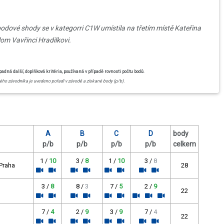
bodové shody se v kategorri C1W umístila na třetím místě Kateřina
lom Vavřinci Hradilkovi.
dná další, doplňková kritéria, používaná v případě rovnosti počtu bodů
.
ho závodníka je uvedeno pořadí v závodě a získané body (p/b).
A
B
C
D
body
p/b
p/b
p/b
p/b
celkem
1 /
10
3 /
8
1 /
10
3 /
8
 Praha
28
3 /
8
8 /
3
7 /
5
2 /
9
22
7 /
4
2 /
9
3 /
9
7 /
4
22