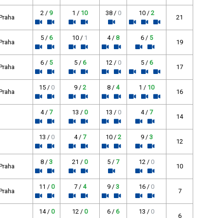
2 /
9
1 /
10
38 /
0
10 /
2
 Praha
21
5 /
6
10 /
1
4 /
8
6 /
5
 Praha
19
6 /
5
5 /
6
12 /
0
5 /
6
 Praha
17
15 /
0
9 /
2
8 /
4
1 /
10
 Praha
16
4 /
7
13 /
0
13 /
0
4 /
7
14
13 /
0
4 /
7
10 /
2
9 /
3
12
8 /
3
21 /
0
5 /
7
12 /
0
 Praha
10
11 /
0
7 /
4
9 /
3
16 /
0
 Praha
7
14 /
0
12 /
0
6 /
6
13 /
0
6