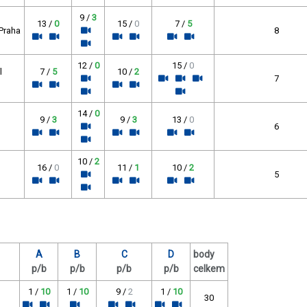
9 /
3
13 /
0
15 /
0
7 /
5
 Praha
8
12 /
0
15 /
0
l
7 /
5
10 /
2
7
14 /
0
9 /
3
9 /
3
13 /
0
6
10 /
2
16 /
0
11 /
1
10 /
2
5
A
B
C
D
body
p/b
p/b
p/b
p/b
celkem
1 /
10
1 /
10
9 /
2
1 /
10
30