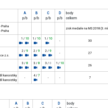
A
B
C
D
body
p/b
p/b
p/b
p/b
celkem
b Praha
zisk medaile na MS 2018 (3. m
b Praha
1 /
10
1 /
10
1 /
10
-
30
2 /
9
2 /
9
2 /
9
-
27
ce z.s.
3 /
8
3 /
8
3 /
8
1 /
10
26
íl kanoistiky
4 /
7
-
-
-
7
íl kanoistiky
A
B
C
D
body