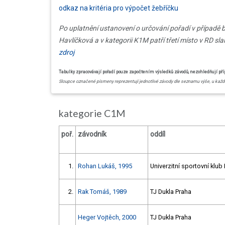
odkaz na kritéria pro výpočet žebříčku
Po uplatnění ustanovení o určování pořadí v případě 
Havlíčková a v kategorii K1M patří třetí místo v RD sla
zdroj
Tabulky zpracovávají pořadí pouze započtením výsledků závodů, nezohledňují přípa
Sloupce označené písmeny reprezentují jednotlivé závody dle seznamu výše, u každé
kategorie C1M
poř.
závodník
oddíl
1.
Rohan Lukáš, 1995
Univerzitní sportovní klub
2.
Rak Tomáš, 1989
TJ Dukla Praha
Heger Vojtěch, 2000
TJ Dukla Praha