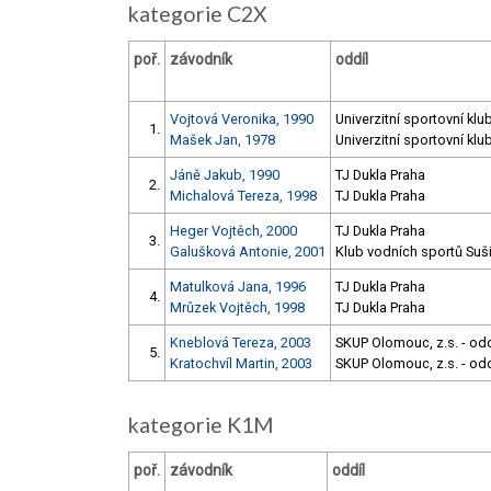
kategorie C2X
poř.
závodník
oddíl
Vojtová Veronika, 1990
Univerzitní sportovní klu
1.
Mašek Jan, 1978
Univerzitní sportovní klu
Jáně Jakub, 1990
TJ Dukla Praha
2.
Michalová Tereza, 1998
TJ Dukla Praha
Heger Vojtěch, 2000
TJ Dukla Praha
3.
Galušková Antonie, 2001
Klub vodních sportů Suši
Matulková Jana, 1996
TJ Dukla Praha
4.
Mrůzek Vojtěch, 1998
TJ Dukla Praha
Kneblová Tereza, 2003
SKUP Olomouc, z.s. - odd
5.
Kratochvíl Martin, 2003
SKUP Olomouc, z.s. - odd
kategorie K1M
poř.
závodník
oddíl