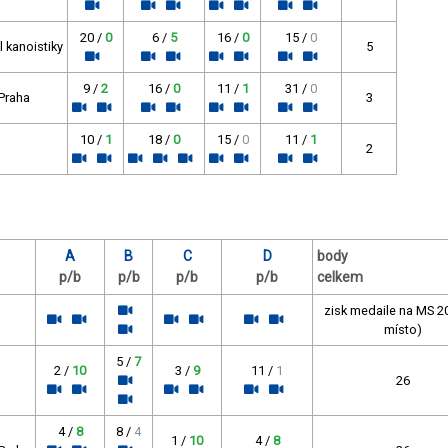
20 /
0
6 /
5
16 /
0
15 /
0
 kanoistiky
5
9 /
2
16 /
0
11 /
1
31 /
0
 Praha
3
10 /
1
18 /
0
15 /
0
11 /
1
2
A
B
C
D
body
p/b
p/b
p/b
p/b
celkem
zisk medaile na MS 20
místo)
5 /
7
2 /
10
3 /
9
11 /
1
26
4 /
8
8 /
4
1 /
10
4 /
8