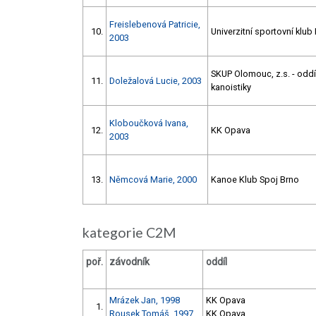
Freislebenová Patricie,
10.
Univerzitní sportovní klub
2003
SKUP Olomouc, z.s. - oddí
11.
Doležalová Lucie, 2003
kanoistiky
Kloboučková Ivana,
12.
KK Opava
2003
13.
Němcová Marie, 2000
Kanoe Klub Spoj Brno
kategorie C2M
poř.
závodník
oddíl
Mrázek Jan, 1998
KK Opava
1.
Rousek Tomáš, 1997
KK Opava