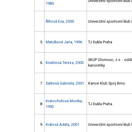
Univerzitní sportovní klub
1985
Říhová Eva, 2000
Univerzitní sportovní klub
5.
Matulková Jana, 1996
TJ Dukla Praha
SKUP Olomouc, z.s. - oddí
6.
Kneblová Tereza, 2003
kanoistiky
7.
Satková Gabriela, 2001
Kanoe Klub Spoj Brno
Kratochvílová Monika,
8.
TJ Dukla Praha
1992
9.
Králová Adéla, 2001
Univerzitní sportovní klub