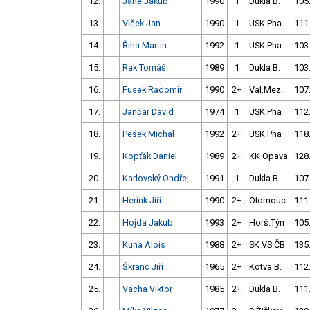
12.
Jáně Jakub
1990
1
Dukla B.
105
13.
Vlček Jan
1990
1
USK Pha
111
14.
Říha Martin
1992
1
USK Pha
103
15.
Rak Tomáš
1989
1
Dukla B.
103
16.
Fusek Radomir
1990
2+
Val.Mez.
107
17.
Jančar David
1974
1
USK Pha
112
18.
Pešek Michal
1992
2+
USK Pha
118
19.
Kopťák Daniel
1989
2+
KK Opava
128
20.
Karlovský Ondřej
1991
1
Dukla B.
107
21.
Herink Jiří
1990
2+
Olomouc
111
22.
Hojda Jakub
1993
2+
Horš.Týn
105
23.
Kuna Alois
1988
2+
SK VS ČB
135
24.
Škranc Jiří
1965
2+
Kotva B.
112
25.
Vácha Viktor
1985
2+
Dukla B.
111