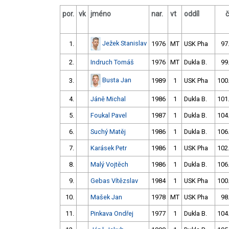
por.
vk
jméno
nar.
vt
oddíl
Ježek Stanislav
1.
1976
MT
USK Pha
97
2.
Indruch Tomáš
1976
MT
Dukla B.
99
Busta Jan
3.
1989
1
USK Pha
100
4.
Jáně Michal
1986
1
Dukla B.
101
5.
Foukal Pavel
1987
1
Dukla B.
104
6.
Suchý Matěj
1986
1
Dukla B.
106
7.
Karásek Petr
1986
1
USK Pha
102
8.
Malý Vojtěch
1986
1
Dukla B.
106
9.
Gebas Vítězslav
1984
1
USK Pha
100
10.
Mašek Jan
1978
MT
USK Pha
98
11.
Pinkava Ondřej
1977
1
Dukla B.
104