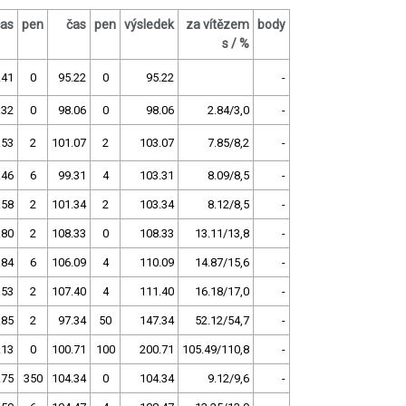
čas
pen
čas
pen
výsledek
za vítězem
body
s / %
.41
0
95.22
0
95.22
-
.32
0
98.06
0
98.06
2.84/3,0
-
.53
2
101.07
2
103.07
7.85/8,2
-
.46
6
99.31
4
103.31
8.09/8,5
-
.58
2
101.34
2
103.34
8.12/8,5
-
.80
2
108.33
0
108.33
13.11/13,8
-
.84
6
106.09
4
110.09
14.87/15,6
-
.53
2
107.40
4
111.40
16.18/17,0
-
.85
2
97.34
50
147.34
52.12/54,7
-
.13
0
100.71
100
200.71
105.49/110,8
-
.75
350
104.34
0
104.34
9.12/9,6
-