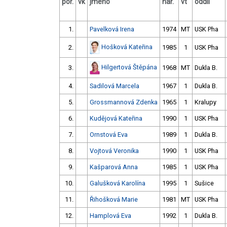
por.
vk
jméno
nar.
vt
oddíl
1.
Pavelková Irena
1974
MT
USK Pha
Hošková Kateřina
2.
1985
1
USK Pha
Hilgertová Štěpána
3.
1968
MT
Dukla B.
4.
Sadilová Marcela
1967
1
Dukla B.
5.
Grossmannová Zdenka
1965
1
Kralupy
6.
Kudějová Kateřina
1990
1
USK Pha
7.
Ornstová Eva
1989
1
Dukla B.
8.
Vojtová Veronika
1990
1
USK Pha
9.
Kašparová Anna
1985
1
USK Pha
10.
Galušková Karolína
1995
1
Sušice
11.
Řihošková Marie
1981
MT
USK Pha
12.
Hamplová Eva
1992
1
Dukla B.