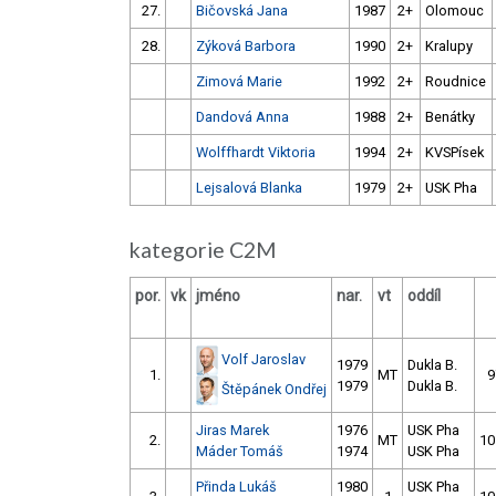
27.
Bičovská Jana
1987
2+
Olomouc
28.
Zýková Barbora
1990
2+
Kralupy
Zimová Marie
1992
2+
Roudnice
Dandová Anna
1988
2+
Benátky
Wolffhardt Viktoria
1994
2+
KVSPísek
Lejsalová Blanka
1979
2+
USK Pha
kategorie C2M
por.
vk
jméno
nar.
vt
oddíl
Volf Jaroslav
1979
Dukla B.
1.
MT
9
1979
Dukla B.
Štěpánek Ondřej
Jiras Marek
1976
USK Pha
2.
MT
10
Máder Tomáš
1974
USK Pha
Přinda Lukáš
1980
USK Pha