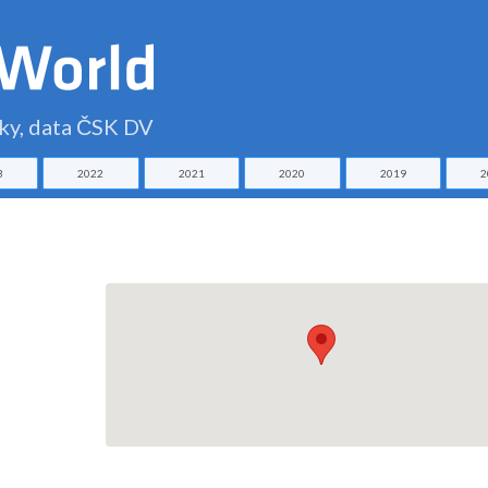
čky, data ČSK DV
3
2022
2021
2020
2019
2