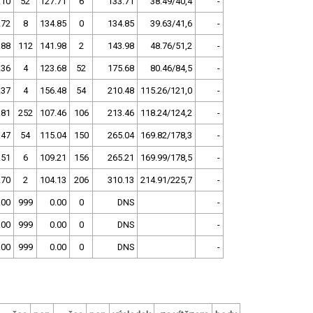
.10
52
127.71
6
133.71
38.49/40,4
-
.72
8
134.85
0
134.85
39.63/41,6
-
.88
112
141.98
2
143.98
48.76/51,2
-
.36
4
123.68
52
175.68
80.46/84,5
-
.37
4
156.48
54
210.48
115.26/121,0
-
.81
252
107.46
106
213.46
118.24/124,2
-
.47
54
115.04
150
265.04
169.82/178,3
-
.51
6
109.21
156
265.21
169.99/178,5
-
.70
2
104.13
206
310.13
214.91/225,7
-
.00
999
0.00
0
DNS
-
.00
999
0.00
0
DNS
-
.00
999
0.00
0
DNS
-