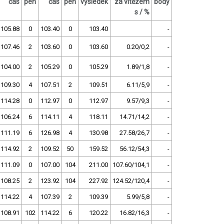
čas
pen
čas
pen
výsledek
za vítězem
body
s / %
105.88
0
103.40
0
103.40
-
107.46
2
103.60
0
103.60
0.20/0,2
-
104.00
2
105.29
0
105.29
1.89/1,8
-
109.30
4
107.51
2
109.51
6.11/5,9
-
114.28
0
112.97
0
112.97
9.57/9,3
-
106.24
6
114.11
4
118.11
14.71/14,2
-
111.19
6
126.98
4
130.98
27.58/26,7
-
114.92
2
109.52
50
159.52
56.12/54,3
-
111.09
0
107.00
104
211.00
107.60/104,1
-
108.25
2
123.92
104
227.92
124.52/120,4
-
114.22
4
107.39
2
109.39
5.99/5,8
-
108.91
102
114.22
6
120.22
16.82/16,3
-