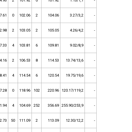
4.93
2
101.92
0
101.92
1.13/1,1
-
7.61
0
102.06
2
104.06
3.27/3,2
-
2.98
2
103.05
2
105.05
4.26/4,2
-
7.33
4
103.81
6
109.81
9.02/8,9
-
4.16
2
106.53
8
114.53
13.74/13,6
-
8.41
4
114.54
6
120.54
19.75/19,6
-
7.28
0
118.96
102
220.96
120.17/119,2
-
1.94
4
104.69
252
356.69
255.90/253,9
-
2.73
50
111.09
2
113.09
12.30/12,2
-