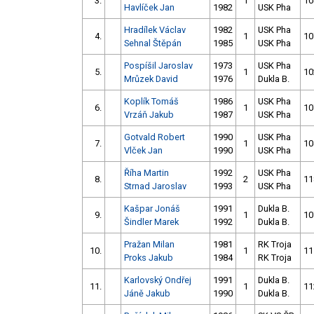
3.
1
10
Havlíček Jan
1982
USK Pha
Hradílek Václav
1982
USK Pha
4.
1
10
Sehnal Štěpán
1985
USK Pha
Pospíšil Jaroslav
1973
USK Pha
5.
1
10
Mrůzek David
1976
Dukla B.
Koplík Tomáš
1986
USK Pha
6.
1
10
Vrzáň Jakub
1987
USK Pha
Gotvald Robert
1990
USK Pha
7.
1
10
Vlček Jan
1990
USK Pha
Říha Martin
1992
USK Pha
8.
2
11
Strnad Jaroslav
1993
USK Pha
Kašpar Jonáš
1991
Dukla B.
9.
1
10
Šindler Marek
1992
Dukla B.
Pražan Milan
1981
RK Troja
10.
1
11
Proks Jakub
1984
RK Troja
Karlovský Ondřej
1991
Dukla B.
11.
1
11
Jáně Jakub
1990
Dukla B.