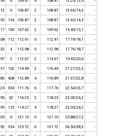
.59
6
104.47
4
108.47
13.25/13,9
-
.12
0
106.87
2
108.87
13.65/14,3
-
.95
154
106.87
2
108.87
13.65/14,3
-
.17
100
107.62
2
109.62
14.40/15,1
-
.08
112
112.41
0
112.41
17.19/18,1
-
.32
4
112.98
0
112.98
17.76/18,7
-
.97
2
112.67
2
114.67
19.45/20,4
-
.57
102
114.49
2
116.49
21.27/22,3
-
.83
408
112.89
4
116.89
21.67/22,8
-
.24
304
111.76
6
117.76
22.54/23,7
-
.95
52
116.25
2
118.25
23.03/24,2
-
.95
110
114.27
4
118.27
23.05/24,2
-
.05
0
121.10
0
121.10
25.88/27,2
-
.92
354
125.72
6
131.72
36.50/38,3
-