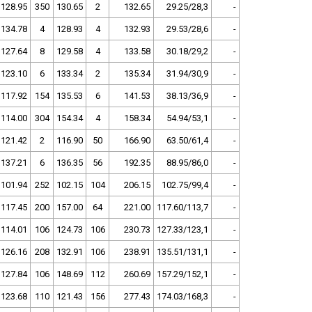
128.95
350
130.65
2
132.65
29.25/28,3
-
134.78
4
128.93
4
132.93
29.53/28,6
-
127.64
8
129.58
4
133.58
30.18/29,2
-
123.10
6
133.34
2
135.34
31.94/30,9
-
117.92
154
135.53
6
141.53
38.13/36,9
-
114.00
304
154.34
4
158.34
54.94/53,1
-
121.42
2
116.90
50
166.90
63.50/61,4
-
137.21
6
136.35
56
192.35
88.95/86,0
-
101.94
252
102.15
104
206.15
102.75/99,4
-
117.45
200
157.00
64
221.00
117.60/113,7
-
114.01
106
124.73
106
230.73
127.33/123,1
-
126.16
208
132.91
106
238.91
135.51/131,1
-
127.84
106
148.69
112
260.69
157.29/152,1
-
123.68
110
121.43
156
277.43
174.03/168,3
-