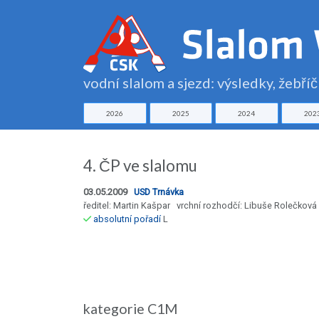
vodní slalom a sjezd: výsledky, žebří
2026
2025
2024
202
4. ČP ve slalomu
03.05.2009
USD Trnávka
ředitel: Martin Kašpar vrchní rozhodčí: Libuše Rolečková
absolutní pořadí
L
kategorie C1M