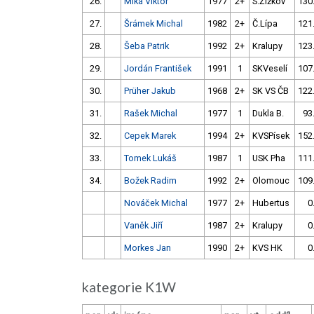
26.
Míka Viktor
1977
2+
S.Žižkov
130
27.
Šrámek Michal
1982
2+
Č.Lípa
121
28.
Šeba Patrik
1992
2+
Kralupy
123
29.
Jordán František
1991
1
SKVeselí
107
30.
Prüher Jakub
1968
2+
SK VS ČB
122
31.
Rašek Michal
1977
1
Dukla B.
93
32.
Cepek Marek
1994
2+
KVSPísek
152
33.
Tomek Lukáš
1987
1
USK Pha
111
34.
Božek Radim
1992
2+
Olomouc
109
Nováček Michal
1977
2+
Hubertus
0
Vaněk Jiří
1987
2+
Kralupy
0
Morkes Jan
1990
2+
KVS HK
0
kategorie K1W