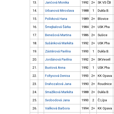
13.
Jančová Monika
1992
2+
SK VS ČB
14.
Urbanová Miroslava
1988
1
Dukla B.
15.
Polívková Hana
1989
2+
Blovice
16.
Šmejkalová Šárka
1984
2+
USK Pha
17.
Benešová Martina
1986
2+
Sušice
18.
Sušánková Markéta
1992
2+
USK Pha
19.
Zástěrová Pavlína
1993
1
Dukla B.
20.
Jordánová Pavlína
1992
2+
SKVeselí
21.
Bustová Anna
1992
1
USK Pha
22.
Foltysová Denisa
1993
2+
KK Opava
23.
Drahozalová Jana
1990
2+
Roudnice
24.
Smažíková Markéta
1988
2+
Dukla B.
25.
Svobodová Jana
1993
2
Č.Lípa
26.
Valíková Barbora
1994
2+
KK Opava