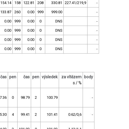
154.14
158
122.81
208
330.81
227.41/219,9
-
133.87
260
0.00
999
999.00
-
0.00
999
0.00
0
DNS
-
0.00
999
0.00
0
DNS
-
0.00
999
0.00
0
DNS
-
0.00
999
0.00
0
DNS
-
čas
pen
čas
pen
výsledek
za vítězem
body
s / %
7.36
0
98.79
2
100.79
-
5.30
4
99.41
2
101.41
0.62/0,6
-