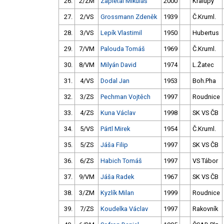
26.
2/ZM
Zapletal Mikuláš
2000
Kralupy
27.
2/VS
Grossmann Zdeněk
1939
Č.Kruml.
28.
3/VS
Lepík Vlastimil
1950
Hubertus
29.
7/VM
Palouda Tomáš
1969
Č.Kruml.
30.
8/VM
Milyán David
1974
L.Žatec
31.
4/VS
Dodal Jan
1953
Boh.Pha
32.
3/ZS
Pechman Vojtěch
1997
Roudnice
33.
4/ZS
Kuna Václav
1998
SK VS ČB
34.
5/VS
Pártl Mirek
1954
Č.Kruml.
35.
5/ZS
Jáša Filip
1997
SK VS ČB
36.
6/ZS
Habich Tomáš
1997
VS Tábor
37.
9/VM
Jáša Radek
1967
SK VS ČB
38.
3/ZM
Kyzlík Milan
1999
Roudnice
39.
7/ZS
Koudelka Václav
1997
Rakovník