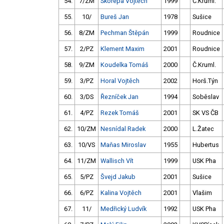
54.
7/ZM
Skořepa Vojtěch
1999
Č.Kruml.
55.
10/
Bureš Jan
1978
Sušice
56.
8/ZM
Pechman Štěpán
1999
Roudnice
57.
2/PZ
Klement Maxim
2001
Roudnice
58.
9/ZM
Koudelka Tomáš
2000
Č.Kruml.
59.
3/PZ
Horal Vojtěch
2002
Horš.Týn
60.
3/DS
Řezníček Jan
1994
Soběslav
61.
4/PZ
Rezek Tomáš
2001
SK VS ČB
62.
10/ZM
Nesnídal Radek
2000
L.Žatec
63.
10/VS
Maňas Miroslav
1955
Hubertus
64.
11/ZM
Wallisch Vít
1999
USK Pha
65.
5/PZ
Švejd Jakub
2001
Sušice
66.
6/PZ
Kalina Vojtěch
2001
Vlašim
67.
11/
Medřický Ludvík
1992
USK Pha