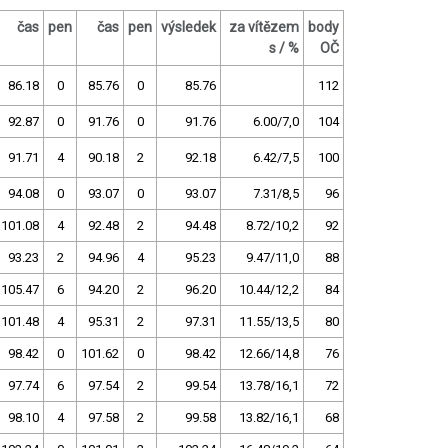
čas
pen
čas
pen
výsledek
za vítězem
body
s / %
OČ
86.18
0
85.76
0
85.76
112
92.87
0
91.76
0
91.76
6.00/7,0
104
91.71
4
90.18
2
92.18
6.42/7,5
100
94.08
0
93.07
0
93.07
7.31/8,5
96
101.08
4
92.48
2
94.48
8.72/10,2
92
93.23
2
94.96
4
95.23
9.47/11,0
88
105.47
6
94.20
2
96.20
10.44/12,2
84
101.48
4
95.31
2
97.31
11.55/13,5
80
98.42
0
101.62
0
98.42
12.66/14,8
76
97.74
6
97.54
2
99.54
13.78/16,1
72
98.10
4
97.58
2
99.58
13.82/16,1
68