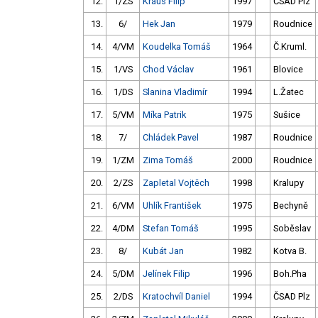
12.
1/ZS
Kraus Filip
1997
ČSAD Plz
13.
6/
Hek Jan
1979
Roudnice
14.
4/VM
Koudelka Tomáš
1964
Č.Kruml.
15.
1/VS
Chod Václav
1961
Blovice
16.
1/DS
Slanina Vladimír
1994
L.Žatec
17.
5/VM
Míka Patrik
1975
Sušice
18.
7/
Chládek Pavel
1987
Roudnice
19.
1/ZM
Zima Tomáš
2000
Roudnice
20.
2/ZS
Zapletal Vojtěch
1998
Kralupy
21.
6/VM
Uhlík František
1975
Bechyně
22.
4/DM
Stefan Tomáš
1995
Soběslav
23.
8/
Kubát Jan
1982
Kotva B.
24.
5/DM
Jelínek Filip
1996
Boh.Pha
25.
2/DS
Kratochvíl Daniel
1994
ČSAD Plz