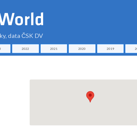
čky, data ČSK DV
3
2022
2021
2020
2019
2