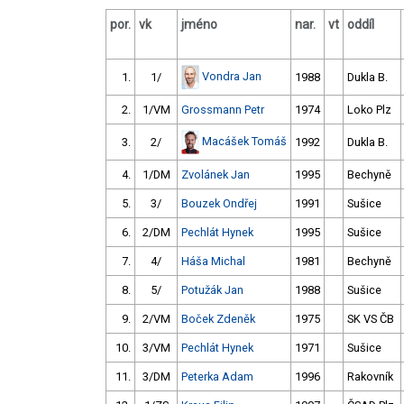
por.
vk
jméno
nar.
vt
oddíl
Vondra Jan
1.
1/
1988
Dukla B.
2.
1/VM
Grossmann Petr
1974
Loko Plz
Macášek Tomáš
3.
2/
1992
Dukla B.
4.
1/DM
Zvolánek Jan
1995
Bechyně
5.
3/
Bouzek Ondřej
1991
Sušice
6.
2/DM
Pechlát Hynek
1995
Sušice
7.
4/
Háša Michal
1981
Bechyně
8.
5/
Potužák Jan
1988
Sušice
9.
2/VM
Boček Zdeněk
1975
SK VS ČB
10.
3/VM
Pechlát Hynek
1971
Sušice
11.
3/DM
Peterka Adam
1996
Rakovník