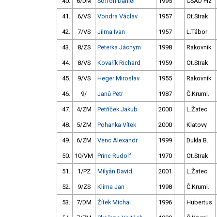
40.
6/DM
Sofron Daniel
1995
ČSAD Plz
41.
6/VS
Vondra Václav
1957
Ot.Strak
42.
7/VS
Jilma Ivan
1957
L.Tábor
43.
8/ZS
Peterka Jáchym
1998
Rakovník
44.
8/VS
Kovařík Richard
1959
Ot.Strak
45.
9/VS
Heger Miroslav
1955
Rakovník
46.
9/
Janů Petr
1987
Č.Kruml.
47.
4/ZM
Petříček Jakub
2000
L.Žatec
48.
5/ZM
Pohanka Vítek
2000
Klatovy
49.
6/ZM
Venc Alexandr
1999
Dukla B.
50.
10/VM
Princ Rudolf
1970
Ot.Strak
51.
1/PZ
Milyán David
2001
L.Žatec
52.
9/ZS
Klíma Jan
1998
Č.Kruml.
53.
7/DM
Žítek Michal
1996
Hubertus