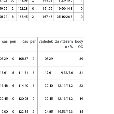
47.62
50
143.58
2
145.58
13.23/10,0
1
49.95
2
152.28
0
151.95
19.60/14,8
0
98.74
8
165.45
2
167.45
35.10/26,5
0
čas
pen
čas
pen
výsledek
za vítězem
body
s / %
OČ
08.29
0
108.37
2
108.29
39
15.61
8
111.61
6
117.61
9.32/8,6
31
16.48
6
114.40
6
120.40
12.11/11,2
23
20.45
0
120.98
0
120.45
12.16/11,2
19
0.00
0
122.85
2
124.85
16.56/15,3
15