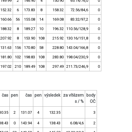
149.99
2
146.90
4
150.90
65.14/76,0
0
152.32
6
173.83
8
158.32
72.56/84,6
0
160.66
56
155.08
14
169.08
83.32/97,2
0
188.32
8
189.27
10
196.32
110.56/128,9
0
207.92
8
153.90
108
215.92
130.16/151,8
0
131.63
156
170.80
58
228.80
143.04/166,8
0
181.80
102
198.83
108
283.80
198.04/230,9
0
197.02
210
189.49
108
297.49
211.73/246,9
0
čas
pen
čas
pen
výsledek
za vítězem
body
s / %
OČ
30.35
2
131.07
4
132.35
3
38.43
0
143.94
4
138.43
6.08/4,6
2