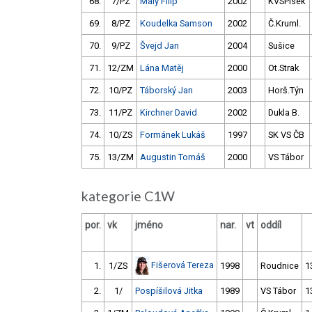
68.
7/PZ
Malý Filip
2002
KVSPísek
69.
8/PZ
Koudelka Samson
2002
Č.Kruml.
70.
9/PZ
Švejd Jan
2004
Sušice
71.
12/ZM
Lána Matěj
2000
Ot.Strak
72.
10/PZ
Táborský Jan
2003
Horš.Týn
73.
11/PZ
Kirchner David
2002
Dukla B.
74.
10/ZS
Formánek Lukáš
1997
SK VS ČB
75.
13/ZM
Augustin Tomáš
2000
VS Tábor
kategorie C1W
por.
vk
jméno
nar.
vt
oddíl
Fišerová Tereza
1.
1/ZS
1998
Roudnice
1
2.
1/
Pospíšilová Jitka
1989
VS Tábor
1