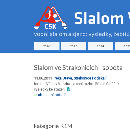
vodní slalom a sjezd: výsledky, žebří
2026
2025
2024
202
Slalom ve Strakonicích - sobota
11.06.2011
řeka Otava, Strakonice Podskalí
ředitel: Václav Vondra vrchní rozhodčí: Jiří Čiháček
výsledky ke stažení:
absolutní pořadí
L
kategorie K1M