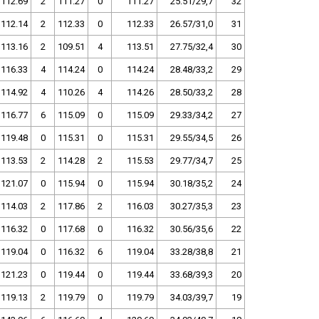
112.69
2
111.27
0
111.27
25.51/29,7
32
112.14
2
112.33
0
112.33
26.57/31,0
31
113.16
2
109.51
4
113.51
27.75/32,4
30
116.33
4
114.24
0
114.24
28.48/33,2
29
114.92
4
110.26
4
114.26
28.50/33,2
28
116.77
6
115.09
0
115.09
29.33/34,2
27
119.48
0
115.31
0
115.31
29.55/34,5
26
113.53
2
114.28
2
115.53
29.77/34,7
25
121.07
0
115.94
0
115.94
30.18/35,2
24
114.03
2
117.86
2
116.03
30.27/35,3
23
116.32
0
117.68
0
116.32
30.56/35,6
22
119.04
0
116.32
6
119.04
33.28/38,8
21
121.23
0
119.44
0
119.44
33.68/39,3
20
119.13
2
119.79
0
119.79
34.03/39,7
19