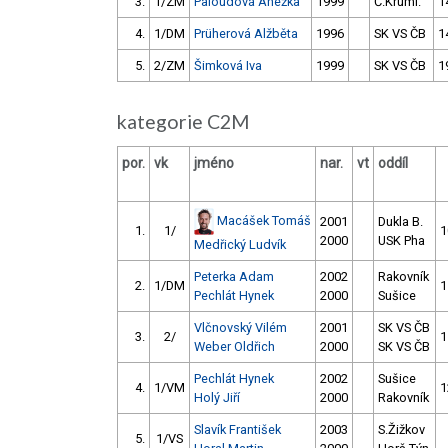
3.
1/ZM
Paloudová Anežka
1999
Č.Kruml.
1
4.
1/DM
Prüherová Alžběta
1996
SK VS ČB
1
5.
2/ZM
Šimková Iva
1999
SK VS ČB
1
kategorie C2M
por.
vk
jméno
nar.
vt
oddíl
Macášek Tomáš
2001
Dukla B.
1.
1/
1
2000
USK Pha
Medřický Ludvík
Peterka Adam
2002
Rakovník
2.
1/DM
1
Pechlát Hynek
2000
Sušice
Vlčnovský Vilém
2001
SK VS ČB
3.
2/
1
Weber Oldřich
2000
SK VS ČB
Pechlát Hynek
2002
Sušice
4.
1/VM
1
Holý Jiří
2000
Rakovník
Slavík František
2003
S.Žižkov
5.
1/VS