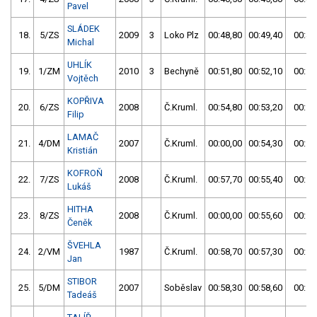
Pavel
SLÁDEK
18.
5/ZS
2009
3
Loko Plz
00:48,80
00:49,40
00:48
Michal
UHLÍK
19.
1/ZM
2010
3
Bechyně
00:51,80
00:52,10
00:51
Vojtěch
KOPŘIVA
20.
6/ZS
2008
Č.Kruml.
00:54,80
00:53,20
00:53
Filip
LAMAČ
21.
4/DM
2007
Č.Kruml.
00:00,00
00:54,30
00:54
Kristián
KOFROŇ
22.
7/ZS
2008
Č.Kruml.
00:57,70
00:55,40
00:55
Lukáš
HITHA
23.
8/ZS
2008
Č.Kruml.
00:00,00
00:55,60
00:55
Čeněk
ŠVEHLA
24.
2/VM
1987
Č.Kruml.
00:58,70
00:57,30
00:57
Jan
STIBOR
25.
5/DM
2007
Soběslav
00:58,30
00:58,60
00:58
Tadeáš