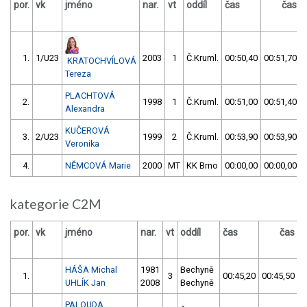
por.
vk
jméno
nar.
vt
oddíl
čas
čas
1.
1/U23
2003
1
Č.Kruml.
00:50,40
00:51,70
KRATOCHVÍLOVÁ
Tereza
PLACHTOVÁ
2.
1998
1
Č.Kruml.
00:51,00
00:51,40
Alexandra
KUČEROVÁ
3.
2/U23
1999
2
Č.Kruml.
00:53,90
00:53,90
Veronika
4.
NĚMCOVÁ Marie
2000
MT
KK Brno
00:00,00
00:00,00
kategorie C2M
por.
vk
jméno
nar.
vt
oddíl
čas
čas
v
HÁŠA Michal
1981
Bechyně
1.
3
00:45,20
00:45,50
UHLÍK Jan
2008
Bechyně
PALOUDA