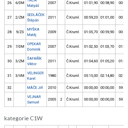
TALÍŘ
26.
6/DM
2007
Č.Kruml.
01:01,90
00:58,90
00:58
Matyáš
SEDLÁČEK
27.
2/ZM
2011
Č.Kruml.
00:59,20
01:01,00
00:59
Štěpán
MYŠKA
28.
9/ZS
2009
Č.Kruml.
01:05,70
00:59,90
00:59
Matěj
OPEKAR
29.
7/DM
2007
Č.Kruml.
01:02,50
01:03,70
01:02
Dominik
ŠAFAŘÍK
30.
3/ZM
2011
Č.Kruml.
01:04,60
01:05,20
01:04
Viktor
VELINGER
31.
3/VM
1980
Č.Kruml.
05:15,00
02:14,80
02:14
Karel
32.
MÁČE Jiří
2010
Č.Kruml.
00:00,00
00:00,00
59:59
VEJNAR
33.
2005
2
Č.Kruml.
00:00,00
00:00,00
59:59
Samuel
kategorie C1W