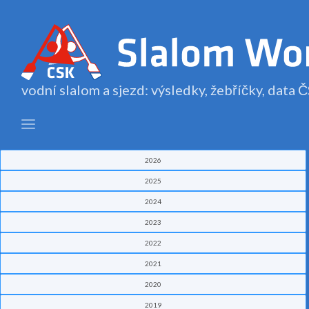
vodní slalom a sjezd: výsledky, žebříčky, data
2026
2025
2024
2023
2022
2021
2020
2019