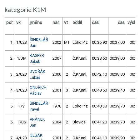
kategorie K1M
por.
vk
jméno
nar.
vt
oddíl
čas
čas
výsle
ŠINDELÁŘ
1.
1/U23
2002
MT
Loko Plz
00:36,90
00:37,00
00:36
Jan
KASPER
2.
1/DM
2007
Č.Kruml.
00:38,60
00:39,00
00:38
Jakub
DVOŘÁK
3.
2/U23
2000
2
Č.Kruml.
00:42,10
00:38,80
00:38
Lukáš
ONDŘICH
4.
3/U23
2001
3
Č.Kruml.
00:40,50
00:39,40
00:39
Václav
ŠINDELÁŘ
5.
1/V
1970
2
Loko Plz
00:40,30
00:39,70
00:39
Pavel
VRÁNEK
5.
1/DS
2004
2
Blovice
00:41,20
00:39,70
00:39
Jan
OLŠÁK
7.
4/U23
2001
2
Č.Kruml.
00:41,10
00:39,90
00:39