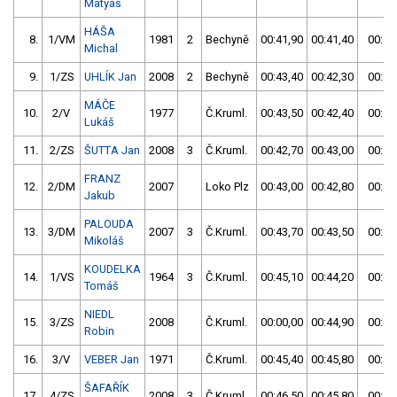
Matyáš
HÁŠA
8.
1/VM
1981
2
Bechyně
00:41,90
00:41,40
00:41
Michal
9.
1/ZS
UHLÍK Jan
2008
2
Bechyně
00:43,40
00:42,30
00:42
MÁČE
10.
2/V
1977
Č.Kruml.
00:43,50
00:42,40
00:42
Lukáš
11.
2/ZS
ŠUTTA Jan
2008
3
Č.Kruml.
00:42,70
00:43,00
00:42
FRANZ
12.
2/DM
2007
Loko Plz
00:43,00
00:42,80
00:42
Jakub
PALOUDA
13.
3/DM
2007
3
Č.Kruml.
00:43,70
00:43,50
00:43
Mikoláš
KOUDELKA
14.
1/VS
1964
3
Č.Kruml.
00:45,10
00:44,20
00:44
Tomáš
NIEDL
15.
3/ZS
2008
Č.Kruml.
00:00,00
00:44,90
00:44
Robin
16.
3/V
VEBER Jan
1971
Č.Kruml.
00:45,40
00:45,80
00:45
ŠAFAŘÍK
17.
4/ZS
2008
3
Č.Kruml.
00:46,50
00:45,80
00:45