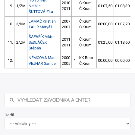
NOVOTNÁ
2010
Č.Kruml.
9.
1/ZM
Natálie
01:07,50
01:08,30
2011
Č.Kruml.
ŠUTTOVÁ Zita
LAMAČ Kristián
2007
Č.Kruml.
10.
3/DM
00:00,00
01:07,70
TALÍŘ Matyáš
2007
Č.Kruml.
ŠAFAŘÍK Viktor
2011
Č.Kruml.
11.
2/ZM
SEDLÁČEK
01:25,00
01:18,60
2011
Č.Kruml.
Štěpán
NĚMCOVÁ Marie
2000
KK Brno
12.
1
00:00,00
00:00,00
VEJNAR Samuel
2005
Č.Kruml.
Oddíl