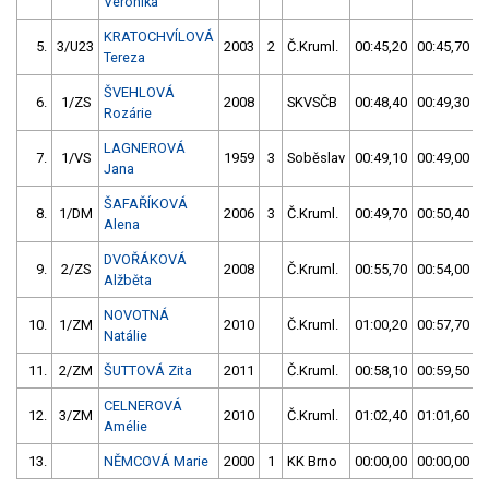
Veronika
KRATOCHVÍLOVÁ
5.
3/U23
2003
2
Č.Kruml.
00:45,20
00:45,70
Tereza
ŠVEHLOVÁ
6.
1/ZS
2008
SKVSČB
00:48,40
00:49,30
Rozárie
LAGNEROVÁ
7.
1/VS
1959
3
Soběslav
00:49,10
00:49,00
Jana
ŠAFAŘÍKOVÁ
8.
1/DM
2006
3
Č.Kruml.
00:49,70
00:50,40
Alena
DVOŘÁKOVÁ
9.
2/ZS
2008
Č.Kruml.
00:55,70
00:54,00
Alžběta
NOVOTNÁ
10.
1/ZM
2010
Č.Kruml.
01:00,20
00:57,70
Natálie
11.
2/ZM
ŠUTTOVÁ Zita
2011
Č.Kruml.
00:58,10
00:59,50
CELNEROVÁ
12.
3/ZM
2010
Č.Kruml.
01:02,40
01:01,60
Amélie
13.
NĚMCOVÁ Marie
2000
1
KK Brno
00:00,00
00:00,00