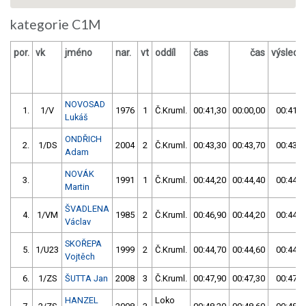
kategorie C1M
por.
vk
jméno
nar.
vt
oddíl
čas
čas
výslede
NOVOSAD
1.
1/V
1976
1
Č.Kruml.
00:41,30
00:00,00
00:41,3
Lukáš
ONDŘICH
2.
1/DS
2004
2
Č.Kruml.
00:43,30
00:43,70
00:43,3
Adam
NOVÁK
3.
1991
1
Č.Kruml.
00:44,20
00:44,40
00:44,2
Martin
ŠVADLENA
4.
1/VM
1985
2
Č.Kruml.
00:46,90
00:44,20
00:44,2
Václav
SKOŘEPA
5.
1/U23
1999
2
Č.Kruml.
00:44,70
00:44,60
00:44,6
Vojtěch
6.
1/ZS
ŠUTTA Jan
2008
3
Č.Kruml.
00:47,90
00:47,30
00:47,3
HANZEL
Loko