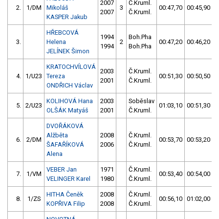
2007
Č.Kruml.
2.
1/DM
Mikoláš
3
00:47,70
00:45,90
2007
Č.Kruml.
KASPER Jakub
HŘEBCOVÁ
1994
Boh.Pha
3.
Helena
2
00:47,20
00:46,20
1994
Boh.Pha
JELÍNEK Šimon
KRATOCHVÍLOVÁ
2003
Č.Kruml.
4.
1/U23
Tereza
00:51,30
00:50,50
2001
Č.Kruml.
ONDŘICH Václav
KOLIHOVÁ Hana
2003
Soběslav
5.
2/U23
01:03,10
00:51,30
OLŠÁK Matyáš
2001
Č.Kruml.
DVOŘÁKOVÁ
Alžběta
2008
Č.Kruml.
6.
2/DM
00:53,70
00:53,20
ŠAFAŘÍKOVÁ
2006
Č.Kruml.
Alena
VEBER Jan
1971
Č.Kruml.
7.
1/VM
00:53,40
00:54,00
VELINGER Karel
1980
Č.Kruml.
HITHA Čeněk
2008
Č.Kruml.
8.
1/ZS
00:56,10
01:02,00
KOPŘIVA Filip
2008
Č.Kruml.