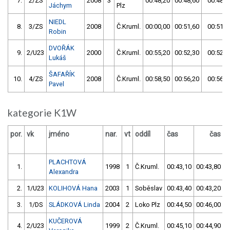
7.
2/ZS
2008
3
00:48,20
00:48,60
00:48,2
Jáchym
Plz
NIEDL
8.
3/ZS
2008
Č.Kruml.
00:00,00
00:51,60
00:51,6
Robin
DVOŘÁK
9.
2/U23
2000
Č.Kruml.
00:55,20
00:52,30
00:52,3
Lukáš
ŠAFAŘÍK
10.
4/ZS
2008
Č.Kruml.
00:58,50
00:56,20
00:56,2
Pavel
kategorie K1W
por.
vk
jméno
nar.
vt
oddíl
čas
čas
v
PLACHTOVÁ
1.
1998
1
Č.Kruml.
00:43,10
00:43,80
Alexandra
2.
1/U23
KOLIHOVÁ Hana
2003
1
Soběslav
00:43,40
00:43,20
3.
1/DS
SLÁDKOVÁ Linda
2004
2
Loko Plz
00:44,50
00:46,00
KUČEROVÁ
4.
2/U23
1999
2
Č.Kruml.
00:45,10
00:44,90