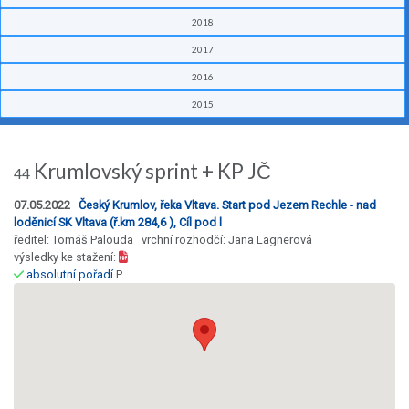
2018
2017
2016
2015
Krumlovský sprint + KP JČ
44
07.05.2022
Český Krumlov, řeka Vltava. Start pod Jezem Rechle - nad
loděnicí SK Vltava (ř.km 284,6 ), Cíl pod l
ředitel: Tomáš Palouda vrchní rozhodčí: Jana Lagnerová
výsledky ke stažení:
absolutní pořadí
P