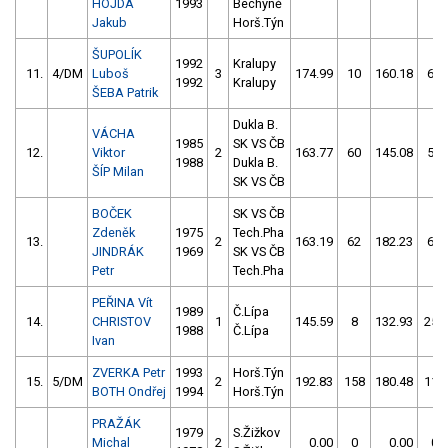
HOJDA
1993
Bechyně
Jakub
Horš.Týn
ŠUPOLÍK
1992
Kralupy
11.
4/DM
Luboš
3
174.99
10
160.18
62
1992
Kralupy
ŠEBA Patrik
Dukla B.
VÁCHA
1985
SK VS ČB
12.
Viktor
2
163.77
60
145.08
52
1988
Dukla B.
ŠÍP Milan
SK VS ČB
BOČEK
SK VS ČB
Zdeněk
1975
Tech.Pha
13.
2
163.19
62
182.23
64
JINDRÁK
1969
SK VS ČB
Petr
Tech.Pha
PEŘINA Vít
1989
Č.Lípa
14.
CHRISTOV
1
145.59
8
132.93
256
1988
Č.Lípa
Ivan
ZVERKA Petr
1993
Horš.Týn
15.
5/DM
2
192.83
158
180.48
110
BOTH Ondřej
1994
Horš.Týn
PRAŽÁK
1979
S.Žižkov
Michal
2
0.00
0
0.00
0