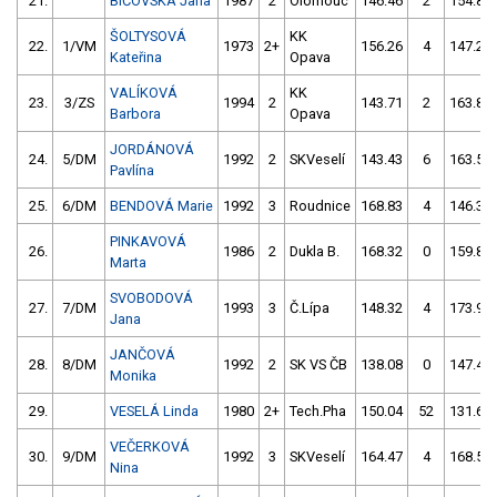
21.
BIČOVSKÁ Jana
1987
2
Olomouc
146.46
2
154.83
ŠOLTYSOVÁ
KK
22.
1/VM
1973
2+
156.26
4
147.23
Kateřina
Opava
VALÍKOVÁ
KK
23.
3/ZS
1994
2
143.71
2
163.82
Barbora
Opava
JORDÁNOVÁ
24.
5/DM
1992
2
SKVeselí
143.43
6
163.51
Pavlína
25.
6/DM
BENDOVÁ Marie
1992
3
Roudnice
168.83
4
146.36
PINKAVOVÁ
26.
1986
2
Dukla B.
168.32
0
159.85
Marta
SVOBODOVÁ
27.
7/DM
1993
3
Č.Lípa
148.32
4
173.90
Jana
JANČOVÁ
28.
8/DM
1992
2
SK VS ČB
138.08
0
147.43
Monika
29.
VESELÁ Linda
1980
2+
Tech.Pha
150.04
52
131.69
VEČERKOVÁ
30.
9/DM
1992
3
SKVeselí
164.47
4
168.54
Nina