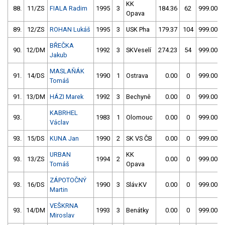
KK
88.
11/ZS
FIALA Radim
1995
3
184.36
62
999.00
Opava
89.
12/ZS
ROHAN Lukáš
1995
3
USK Pha
179.37
104
999.00
BŘEČKA
90.
12/DM
1992
3
SKVeselí
274.23
54
999.00
Jakub
MASLAŇÁK
91.
14/DS
1990
1
Ostrava
0.00
0
999.00
Tomáš
91.
13/DM
HÁZI Marek
1992
3
Bechyně
0.00
0
999.00
KABRHEL
93.
1983
1
Olomouc
0.00
0
999.00
Václav
93.
15/DS
KUNA Jan
1990
2
SK VS ČB
0.00
0
999.00
URBAN
KK
93.
13/ZS
1994
2
0.00
0
999.00
Tomáš
Opava
ZÁPOTOČNÝ
93.
16/DS
1990
3
Sláv.KV
0.00
0
999.00
Martin
VEŠKRNA
93.
14/DM
1993
3
Benátky
0.00
0
999.00
Miroslav