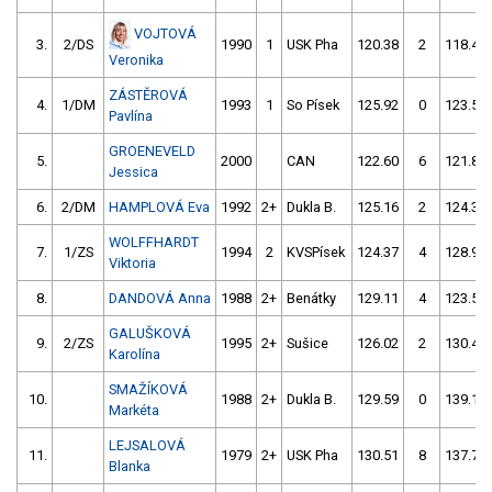
VOJTOVÁ
3.
2/DS
1990
1
USK Pha
120.38
2
118.42
Veronika
ZÁSTĚROVÁ
4.
1/DM
1993
1
So Písek
125.92
0
123.52
Pavlína
GROENEVELD
5.
2000
CAN
122.60
6
121.88
Jessica
6.
2/DM
HAMPLOVÁ Eva
1992
2+
Dukla B.
125.16
2
124.33
WOLFFHARDT
7.
1/ZS
1994
2
KVSPísek
124.37
4
128.98
Viktoria
8.
DANDOVÁ Anna
1988
2+
Benátky
129.11
4
123.55
GALUŠKOVÁ
9.
2/ZS
1995
2+
Sušice
126.02
2
130.44
Karolína
SMAŽÍKOVÁ
10.
1988
2+
Dukla B.
129.59
0
139.14
Markéta
LEJSALOVÁ
11.
1979
2+
USK Pha
130.51
8
137.75
Blanka