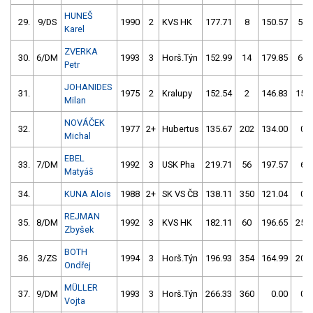
HUNEŠ
29.
9/DS
1990
2
KVS HK
177.71
8
150.57
58
Karel
ZVERKA
30.
6/DM
1993
3
Horš.Týn
152.99
14
179.85
62
Petr
JOHANIDES
31.
1975
2
Kralupy
152.54
2
146.83
150
Milan
NOVÁČEK
32.
1977
2+
Hubertus
135.67
202
134.00
0
Michal
EBEL
33.
7/DM
1992
3
USK Pha
219.71
56
197.57
6
Matyáš
34.
KUNA Alois
1988
2+
SK VS ČB
138.11
350
121.04
0
REJMAN
35.
8/DM
1992
3
KVS HK
182.11
60
196.65
258
Zbyšek
BOTH
36.
3/ZS
1994
3
Horš.Týn
196.93
354
164.99
206
Ondřej
MÜLLER
37.
9/DM
1993
3
Horš.Týn
266.33
360
0.00
0
Vojta