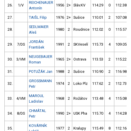
REICHENAUER
26.
1/V
1956
2+
Sláv.KV
114.29
0
112.38
Antonín
27.
TAIŠL Filip
1976
2+
Sušice
110.01
2
107.08
SEDLMAIER
28.
1980
2
Roudnice
112.02
0
115.57
Aleš
JORDÁN
29.
7/DS
1991
2
SKVeselí
115.73
4
109.05
František
NEUGEBAUER
30.
3/VM
1965
2+
Ostrava
113.53
2
115.22
Roman
31.
POTUŽÁK Jan
1988
2
Sušice
110.90
2
116.98
GROSSMANN
32.
1974
2
Loko Plz
117.62
2
112.73
Petr
MAROUL
33.
4/VM
1968
2
Rožátov
113.48
4
115.08
Ladislav
CHMÁTAL
34.
8/DS
1990
2+
USK Pha
115.70
4
114.28
Petr
KOVÁRNÍK
35.
1977
2
Kralupy
115.49
8
112.16