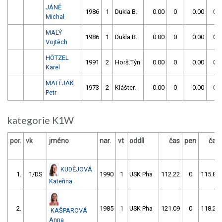
JÁNĚ
1986
1
Dukla B.
0.00
0
0.00
0
Michal
MALÝ
1986
1
Dukla B.
0.00
0
0.00
0
Vojtěch
HÖTZEL
1991
2
Horš.Týn
0.00
0
0.00
0
Karel
MATĚJÁK
1973
2
Klášter.
0.00
0
0.00
0
Petr
kategorie K1W
por.
vk
jméno
nar.
vt
oddíl
čas
pen
čas
KUDĚJOVÁ
1.
1/DS
1990
1
USK Pha
112.22
0
115.84
Kateřina
2.
1985
1
USK Pha
121.09
0
118.24
KAŠPAROVÁ
Anna