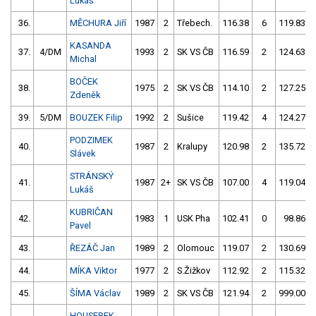
Lukáš
36.
MĚCHURA Jiří
1987
2
Třebech.
116.38
6
119.83
KASANDA
37.
4/DM
1993
2
SK VS ČB
116.59
2
124.63
Michal
BOČEK
38.
1975
2
SK VS ČB
114.10
2
127.25
Zdeněk
39.
5/DM
BOUZEK Filip
1992
2
Sušice
119.42
4
124.27
PODZIMEK
40.
1987
2
Kralupy
120.98
2
135.72
Slávek
STRÁNSKÝ
41.
1987
2+
SK VS ČB
107.00
4
119.04
Lukáš
KUBRIČAN
42.
1983
1
USK Pha
102.41
0
98.86
Pavel
43.
ŘEZÁČ Jan
1989
2
Olomouc
119.07
2
130.69
44.
MÍKA Viktor
1977
2
S.Žižkov
112.92
2
115.32
45.
ŠÍMA Václav
1989
2
SK VS ČB
121.94
2
999.00
HOUSEREK