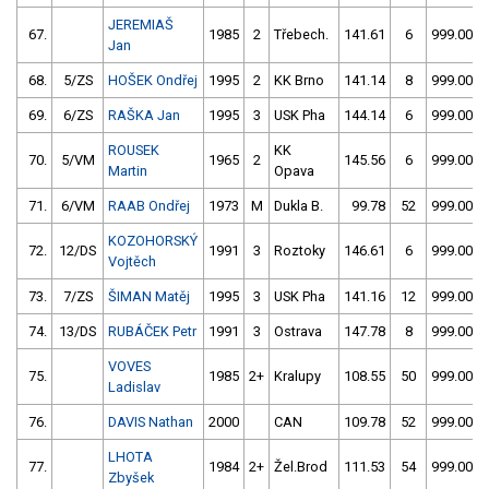
JEREMIAŠ
67.
1985
2
Třebech.
141.61
6
999.00
Jan
68.
5/ZS
HOŠEK Ondřej
1995
2
KK Brno
141.14
8
999.00
69.
6/ZS
RAŠKA Jan
1995
3
USK Pha
144.14
6
999.00
ROUSEK
KK
70.
5/VM
1965
2
145.56
6
999.00
Martin
Opava
71.
6/VM
RAAB Ondřej
1973
M
Dukla B.
99.78
52
999.00
KOZOHORSKÝ
72.
12/DS
1991
3
Roztoky
146.61
6
999.00
Vojtěch
73.
7/ZS
ŠIMAN Matěj
1995
3
USK Pha
141.16
12
999.00
74.
13/DS
RUBÁČEK Petr
1991
3
Ostrava
147.78
8
999.00
VOVES
75.
1985
2+
Kralupy
108.55
50
999.00
Ladislav
76.
DAVIS Nathan
2000
CAN
109.78
52
999.00
LHOTA
77.
1984
2+
Žel.Brod
111.53
54
999.00
Zbyšek