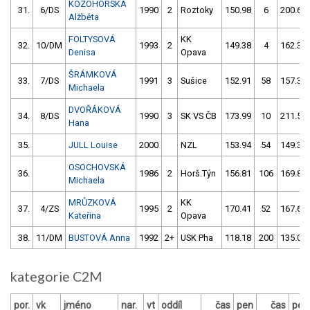
KOZOHORSKÁ
31.
6/DS
1990
2
Roztoky
150.98
6
200.62
Alžběta
FOLTYSOVÁ
KK
32.
10/DM
1993
2
149.38
4
162.36
Denisa
Opava
ŠRÁMKOVÁ
33.
7/DS
1991
3
Sušice
152.91
58
157.37
Michaela
DVOŘÁKOVÁ
34.
8/DS
1990
3
SK VS ČB
173.99
10
211.57
Hana
35.
JULL Louise
2000
NZL
153.94
54
149.31
OSOCHOVSKÁ
36.
1986
2
Horš.Týn
156.81
106
169.85
Michaela
MRŮZKOVÁ
KK
37.
4/ZS
1995
2
170.41
52
167.66
Kateřina
Opava
38.
11/DM
BUSTOVÁ Anna
1992
2+
USK Pha
118.18
200
135.00
kategorie C2M
por.
vk
jméno
nar.
vt
oddíl
čas
pen
čas
pen