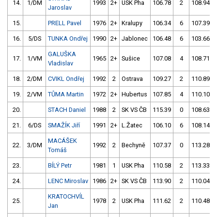
14.
1/DM
1993
2+
USK Pha
106.78
2
108.94
Jaroslav
15.
PRELL Pavel
1976
2+
Kralupy
106.34
6
107.39
16.
5/DS
TUNKA Ondřej
1990
2+
Jablonec
106.48
6
103.66
GALUŠKA
17.
1/VM
1965
2+
Sušice
107.08
4
108.71
Vladislav
18.
2/DM
CVIKL Ondřej
1992
2
Ostrava
109.27
2
110.89
19.
2/VM
TŮMA Martin
1972
2+
Hubertus
107.85
4
110.10
20.
STACH Daniel
1988
2
SK VS ČB
115.39
0
108.63
21.
6/DS
SMAŽÍK Jiří
1991
2+
L.Žatec
106.10
6
108.14
MACÁŠEK
22.
3/DM
1992
2
Bechyně
107.37
0
113.28
Tomáš
23.
BÍLÝ Petr
1981
1
USK Pha
110.58
2
113.33
24.
LENC Miroslav
1986
2+
SK VS ČB
113.90
2
110.04
KRATOCHVÍL
25.
1978
2
USK Pha
111.62
2
110.48
Jan