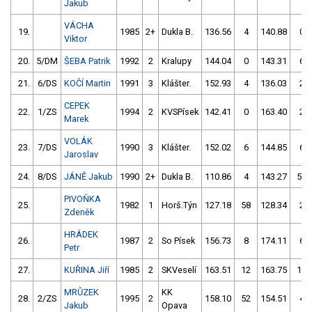
Jakub
VÁCHA
19.
1985
2+
Dukla B.
136.56
4
140.88
0
Viktor
20.
5/DM
ŠEBA Patrik
1992
2
Kralupy
144.04
0
143.31
6
21.
6/DS
KOČÍ Martin
1991
3
Klášter.
152.93
4
136.03
2
CEPEK
22.
1/ZS
1994
2
KVSPísek
142.41
0
163.40
2
Marek
VOLÁK
23.
7/DS
1990
3
Klášter.
152.02
6
144.85
6
Jaroslav
24.
8/DS
JÁNĚ Jakub
1990
2+
Dukla B.
110.86
4
143.27
54
PIVOŇKA
25.
1982
1
Horš.Týn
127.18
58
128.34
2
Zdeněk
HRÁDEK
26.
1987
2
So Písek
156.73
8
174.11
6
Petr
27.
KUŘINA Jiří
1985
2
SKVeselí
163.51
12
163.75
10
MRŮZEK
KK
28.
2/ZS
1995
2
158.10
52
154.51
4
Jakub
Opava