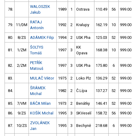
WALOSZEK
78.
1989
1
Ostrava
110.49
56
999.00
Jakub
RATAJ
79.
11/DM
1992
2
Kralupy
162.19
10
999.00
Antonín
80.
8/ZS
ADÁMEK Filip
1994
2
USK Pha
125.03
52
999.00
ŠOLTYS
KK
81.
1/ZM
1997
3
168.38
10
999.00
Tomáš
Opava
PETŘÍK
82.
2/ZM
1997
3
USK Pha
175.80
6
999.00
Matouš
83.
MULAČ Viktor
1975
2
Loko Plz
136.29
52
999.00
ŠRÁMEK
84.
1982
2
Č.Lípa
137.27
52
999.00
Michal
85.
7/VM
BÁČA Milan
1973
2
Benátky
146.41
52
999.00
86.
9/ZS
KOŠÍK Michal
1995
3
SKVeselí
158.72
56
999.00
ZVOLÁNEK
87.
10/ZS
1995
3
Bechyně
218.68
6
999.00
Jan