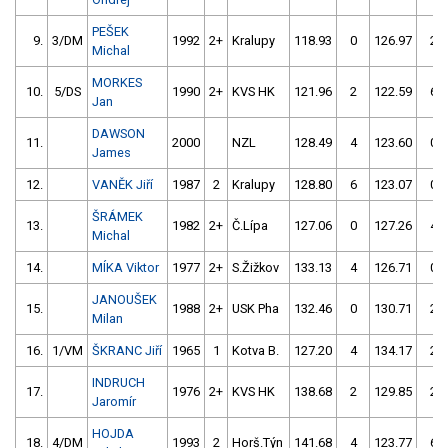
PEŠEK
9.
3/DM
1992
2+
Kralupy
118.93
0
126.97
2
Michal
MORKES
10.
5/DS
1990
2+
KVS HK
121.96
2
122.59
6
Jan
DAWSON
11.
2000
NZL
128.49
4
123.60
0
James
12.
VANĚK Jiří
1987
2
Kralupy
128.80
6
123.07
0
ŠRÁMEK
13.
1982
2+
Č.Lípa
127.06
0
127.26
4
Michal
14.
MÍKA Viktor
1977
2+
S.Žižkov
133.13
4
126.71
0
JANOUŠEK
15.
1988
2+
USK Pha
132.46
0
130.71
2
Milan
16.
1/VM
ŠKRANC Jiří
1965
1
Kotva B.
127.20
4
134.17
2
INDRUCH
17.
1976
2+
KVS HK
138.68
2
129.85
2
Jaromír
HOJDA
18.
4/DM
1993
2
Horš.Týn
141.68
4
123.77
6