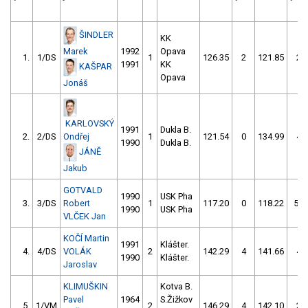
ŠINDLER
KK
Marek
1992
Opava
1.
1/DS
1
126.35
2
121.85
2
1991
KK
KAŠPAR
Opava
Jonáš
KARLOVSKÝ
1991
Dukla B.
2.
2/DS
Ondřej
1
121.54
0
134.99
4
1990
Dukla B.
JÁNĚ
Jakub
GOTVALD
1990
USK Pha
3.
3/DS
Robert
1
117.20
0
118.22
50
1990
USK Pha
VLČEK Jan
KOČÍ Martin
1991
Klášter.
4.
4/DS
VOLÁK
2
142.29
4
141.66
4
1990
Klášter.
Jaroslav
KLIMUŠKIN
Kotva B.
Pavel
1964
S.Žižkov
5.
1/VM
2
146.29
4
142.10
2