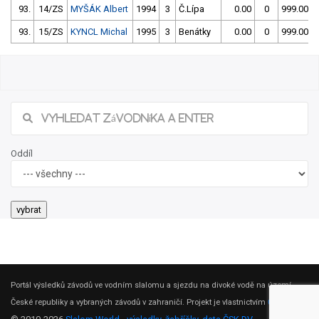
93.
14/ZS
MYŠÁK Albert
1994
3
Č.Lípa
0.00
0
999.00
93.
15/ZS
KYNCL Michal
1995
3
Benátky
0.00
0
999.00
Oddíl
Portál výsledků závodů ve vodním slalomu a sjezdu na divoké vodě na území
České republiky a vybraných závodů v zahraničí. Projekt je vlastnictvím
ČSK DV
.