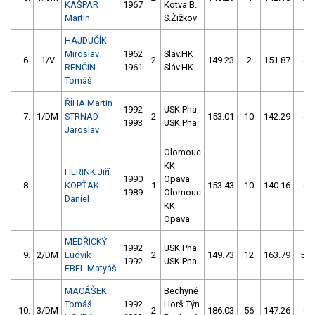
KAŠPAR
1967
Kotva B.
Martin
S.Žižkov
HAJDUČÍK
Miroslav
1962
Sláv.HK
6.
1/V
2
149.23
2
151.87
4
RENČÍN
1961
Sláv.HK
Tomáš
ŘÍHA Martin
1992
USK Pha
7.
1/DM
STRNAD
2
153.01
10
142.29
4
1993
USK Pha
Jaroslav
Olomouc
KK
HERINK Jiří
1990
Opava
8.
KOPŤÁK
1
153.43
10
140.16
8
1989
Olomouc
Daniel
KK
Opava
MEDŘICKÝ
1992
USK Pha
9.
2/DM
Ludvík
2
149.73
12
163.79
50
1992
USK Pha
EBEL Matyáš
MACÁŠEK
Bechyně
Tomáš
1992
Horš.Týn
10.
3/DM
2
186.03
56
147.26
6