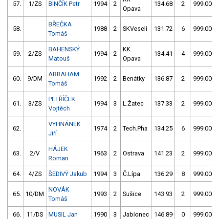
57.
1/ZS
BINČÍK Petr
1994
2
134.68
2
999.00
Opava
BŘEČKA
58.
1988
2
SKVeselí
131.72
6
999.00
Tomáš
BAHENSKÝ
KK
59.
2/ZS
1994
2
134.41
4
999.00
Matouš
Opava
ABRAHAM
60.
9/DM
1992
2
Benátky
136.87
2
999.00
Tomáš
PETŘÍČEK
61.
3/ZS
1994
3
L.Žatec
137.33
2
999.00
Vojtěch
VYHNÁNEK
62.
1974
2
Tech.Pha
134.25
6
999.00
Jiří
HÁJEK
63.
2/V
1963
2
Ostrava
141.23
2
999.00
Roman
64.
4/ZS
ŠEDIVÝ Jakub
1994
3
Č.Lípa
136.29
8
999.00
NOVÁK
65.
10/DM
1993
2
Sušice
143.93
2
999.00
Tomáš
66.
11/DS
MUSIL Jan
1990
3
Jablonec
146.89
0
999.00