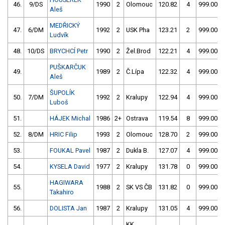
46.
9/DS
1990
2
Olomouc
120.82
4
999.00
Aleš
MEDŘICKÝ
47.
6/DM
1992
2
USK Pha
123.21
2
999.00
Ludvík
48.
10/DS
BRYCHCÍ Petr
1990
2
Žel.Brod
122.21
4
999.00
PUŠKARČUK
49.
1989
2
Č.Lípa
122.32
4
999.00
Aleš
ŠUPOLÍK
50.
7/DM
1992
2
Kralupy
122.94
4
999.00
Luboš
51.
HÁJEK Michal
1986
2+
Ostrava
119.54
8
999.00
52.
8/DM
HRIC Filip
1993
2
Olomouc
128.70
2
999.00
53.
FOUKAL Pavel
1987
2
Dukla B.
127.07
4
999.00
54.
KYSELA David
1977
2
Kralupy
131.78
0
999.00
HAGIWARA
55.
1988
2
SK VS ČB
131.82
0
999.00
Takahiro
56.
DOLISTA Jan
1987
2
Kralupy
131.05
4
999.00
KK