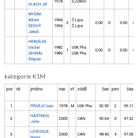
1978
S.Žižkov
VLACH Jiří
MYŠÁK
Albert
1994
Č.Lípa
3
0.00
0
0.00
0
ŠEDIVÝ
1994
Č.Lípa
Jakub
HRADÍLEK
Václav
1982
USK Pha
1
0.00
0
0.00
0
SEHNAL
1985
USK Pha
Štěpán
kategorie K1M
por.
vk
jméno
nar.
vt
oddíl
čas
pen
čas
1.
PIŠVEJC Ivan
1978
M
USK Pha
92.93
2
95.11
HASTINGS
2.
2000
CAN
93.64
0
97.32
John
LEVESQUE
3.
2000
CAN
98.40
4
97.03
Pierre