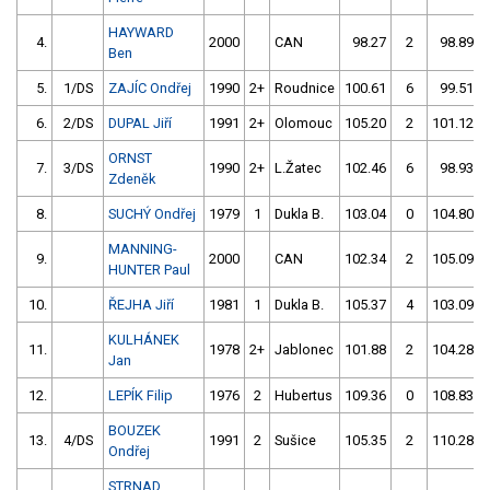
HAYWARD
4.
2000
CAN
98.27
2
98.89
Ben
5.
1/DS
ZAJÍC Ondřej
1990
2+
Roudnice
100.61
6
99.51
6.
2/DS
DUPAL Jiří
1991
2+
Olomouc
105.20
2
101.12
ORNST
7.
3/DS
1990
2+
L.Žatec
102.46
6
98.93
Zdeněk
8.
SUCHÝ Ondřej
1979
1
Dukla B.
103.04
0
104.80
MANNING-
9.
2000
CAN
102.34
2
105.09
HUNTER Paul
10.
ŘEJHA Jiří
1981
1
Dukla B.
105.37
4
103.09
KULHÁNEK
11.
1978
2+
Jablonec
101.88
2
104.28
Jan
12.
LEPÍK Filip
1976
2
Hubertus
109.36
0
108.83
BOUZEK
13.
4/DS
1991
2
Sušice
105.35
2
110.28
Ondřej
STRNAD