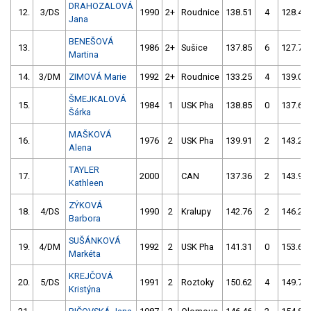
DRAHOZALOVÁ
12.
3/DS
1990
2+
Roudnice
138.51
4
128.40
Jana
BENEŠOVÁ
13.
1986
2+
Sušice
137.85
6
127.70
Martina
14.
3/DM
ZIMOVÁ Marie
1992
2+
Roudnice
133.25
4
139.05
ŠMEJKALOVÁ
15.
1984
1
USK Pha
138.85
0
137.63
Šárka
MAŠKOVÁ
16.
1976
2
USK Pha
139.91
2
143.21
Alena
TAYLER
17.
2000
CAN
137.36
2
143.92
Kathleen
ZÝKOVÁ
18.
4/DS
1990
2
Kralupy
142.76
2
146.21
Barbora
SUŠÁNKOVÁ
19.
4/DM
1992
2
USK Pha
141.31
0
153.62
Markéta
KREJČOVÁ
20.
5/DS
1991
2
Roztoky
150.62
4
149.79
Kristýna