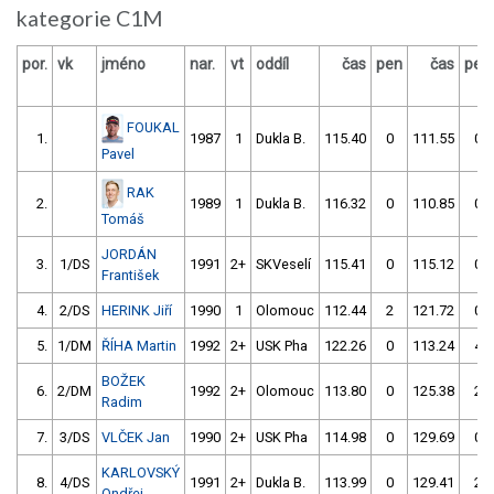
kategorie C1M
por.
vk
jméno
nar.
vt
oddíl
čas
pen
čas
pen
FOUKAL
1.
1987
1
Dukla B.
115.40
0
111.55
0
Pavel
RAK
2.
1989
1
Dukla B.
116.32
0
110.85
0
Tomáš
JORDÁN
3.
1/DS
1991
2+
SKVeselí
115.41
0
115.12
0
František
4.
2/DS
HERINK Jiří
1990
1
Olomouc
112.44
2
121.72
0
5.
1/DM
ŘÍHA Martin
1992
2+
USK Pha
122.26
0
113.24
4
BOŽEK
6.
2/DM
1992
2+
Olomouc
113.80
0
125.38
2
Radim
7.
3/DS
VLČEK Jan
1990
2+
USK Pha
114.98
0
129.69
0
KARLOVSKÝ
8.
4/DS
1991
2+
Dukla B.
113.99
0
129.41
2
Ondřej