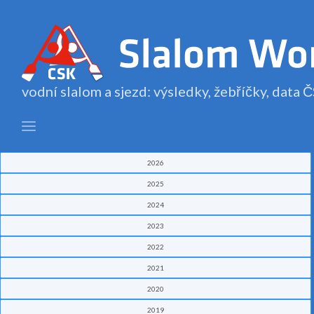
vodní slalom a sjezd: výsledky, žebříčky, data
2026
2025
2024
2023
2022
2021
2020
2019