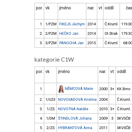
por.
vk
jméno
nar.
vt
oddíl
ča
1.
1/PZM
FIKEJS Jáchym
2014
Č.Kruml.
119.0
2.
2/PZM
HEČKO Jan
2014
Ot.Strak
179.3
3.
3/PZM
PANOCHA Jan
2015
Č.Kruml.
68.0
kategorie C1W
por.
vk
jméno
nar.
vt
oddíl
NĚMCOVÁ Marie
1.
2000
3+
KK Brno
2.
1/U23
NOVOSADOVÁ Kristina
2004
Č.Kruml.
3.
1/ZS
NOVOTNÁ Natálie
2010
3+
Č.Kruml.
4.
1/DM
ŠTINDLOVÁ Johana
2009
3
SKVSČB
5.
2/ZS
HYBRANTOVÁ Anna
2011
SKVSČB