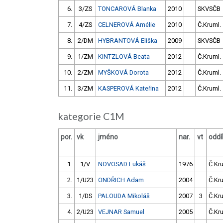
6.
3/ZS
TONCAROVÁ Blanka
2010
SKVSČB
7.
4/ZS
CELNEROVÁ Amélie
2010
Č.Kruml.
8.
2/DM
HYBRANTOVÁ Eliška
2009
SKVSČB
9.
1/ZM
KINTZLOVÁ Beata
2012
Č.Kruml.
10.
2/ZM
MYŠKOVÁ Dorota
2012
Č.Kruml.
11.
3/ZM
KASPEROVÁ Kateřina
2012
Č.Kruml.
kategorie C1M
por.
vk
jméno
nar.
vt
oddí
1.
1/V
NOVOSAD Lukáš
1976
Č.Kr
2.
1/U23
ONDŘICH Adam
2004
Č.Kr
3.
1/DS
PALOUDA Mikoláš
2007
3
Č.Kr
4.
2/U23
VEJNAR Samuel
2005
Č.Kr