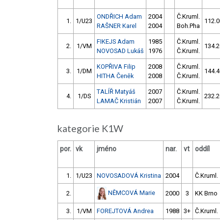
ONDŘICH Adam
2004
Č.Kruml.
1.
1/U23
112.0
RAŠNER Karel
2004
Boh.Pha
FIKEJS Adam
1985
Č.Kruml.
2.
1/VM
134.2
NOVOSAD Lukáš
1976
Č.Kruml.
KOPŘIVA Filip
2008
Č.Kruml.
3.
1/DM
144.4
HITHA Čeněk
2008
Č.Kruml.
TALÍŘ Matyáš
2007
Č.Kruml.
4.
1/DS
232.2
LAMAČ Kristián
2007
Č.Kruml.
kategorie K1W
por.
vk
jméno
nar.
vt
oddíl
1.
1/U23
NOVOSADOVÁ Kristina
2004
Č.Kruml.
NĚMCOVÁ Marie
2.
2000
3
KK Brno
3.
1/VM
FOREJTOVÁ Andrea
1988
3+
Č.Kruml.