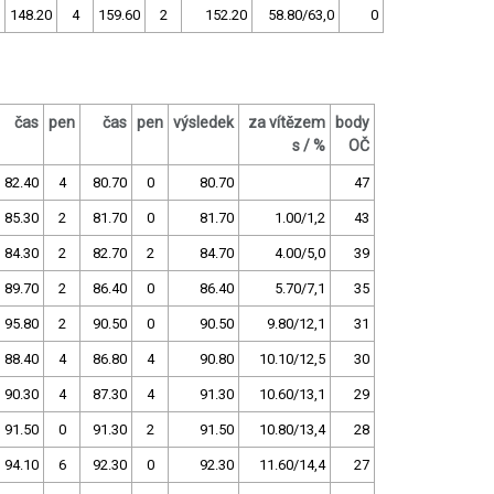
148.20
4
159.60
2
152.20
58.80/63,0
0
čas
pen
čas
pen
výsledek
za vítězem
body
s / %
OČ
82.40
4
80.70
0
80.70
47
85.30
2
81.70
0
81.70
1.00/1,2
43
84.30
2
82.70
2
84.70
4.00/5,0
39
89.70
2
86.40
0
86.40
5.70/7,1
35
95.80
2
90.50
0
90.50
9.80/12,1
31
88.40
4
86.80
4
90.80
10.10/12,5
30
90.30
4
87.30
4
91.30
10.60/13,1
29
91.50
0
91.30
2
91.50
10.80/13,4
28
94.10
6
92.30
0
92.30
11.60/14,4
27