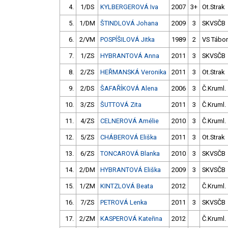
4.
1/DS
KYLBERGEROVÁ Iva
2007
3+
Ot.Strak
5.
1/DM
ŠTINDLOVÁ Johana
2009
3
SKVSČB
6.
2/VM
POSPÍŠILOVÁ Jitka
1989
2
VS Tábor
7.
1/ZS
HYBRANTOVÁ Anna
2011
3
SKVSČB
8.
2/ZS
HEŘMANSKÁ Veronika
2011
3
Ot.Strak
9.
2/DS
ŠAFAŘÍKOVÁ Alena
2006
3
Č.Kruml.
10.
3/ZS
ŠUTTOVÁ Zita
2011
3
Č.Kruml.
11.
4/ZS
CELNEROVÁ Amélie
2010
3
Č.Kruml.
12.
5/ZS
CHÁBEROVÁ Eliška
2011
3
Ot.Strak
13.
6/ZS
TONCAROVÁ Blanka
2010
3
SKVSČB
14.
2/DM
HYBRANTOVÁ Eliška
2009
3
SKVSČB
15.
1/ZM
KINTZLOVÁ Beata
2012
Č.Kruml.
16.
7/ZS
PETROVÁ Lenka
2011
3
SKVSČB
17.
2/ZM
KASPEROVÁ Kateřina
2012
Č.Kruml.