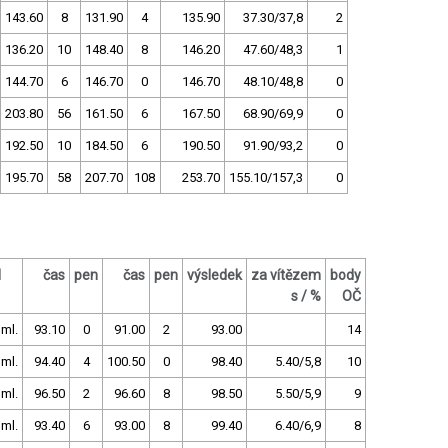
143.60
8
131.90
4
135.90
37.30/37,8
2
136.20
10
148.40
8
146.20
47.60/48,3
1
144.70
6
146.70
0
146.70
48.10/48,8
0
203.80
56
161.50
6
167.50
68.90/69,9
0
192.50
10
184.50
6
190.50
91.90/93,2
0
195.70
58
207.70
108
253.70
155.10/157,3
0
l
čas
pen
čas
pen
výsledek
za vítězem
body
s / %
OČ
uml.
93.10
0
91.00
2
93.00
14
uml.
94.40
4
100.50
0
98.40
5.40/5,8
10
uml.
96.50
2
96.60
8
98.50
5.50/5,9
9
uml.
93.40
6
93.00
8
99.40
6.40/6,9
8