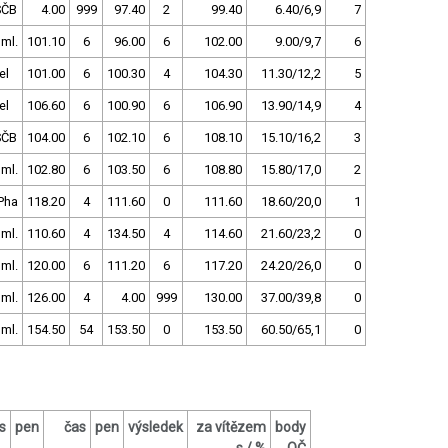
SČB
4.00
999
97.40
2
99.40
6.40/6,9
7
uml.
101.10
6
96.00
6
102.00
9.00/9,7
6
el
101.00
6
100.30
4
104.30
11.30/12,2
5
el
106.60
6
100.90
6
106.90
13.90/14,9
4
SČB
104.00
6
102.10
6
108.10
15.10/16,2
3
uml.
102.80
6
103.50
6
108.80
15.80/17,0
2
Pha
118.20
4
111.60
0
111.60
18.60/20,0
1
uml.
110.60
4
134.50
4
114.60
21.60/23,2
0
uml.
120.00
6
111.20
6
117.20
24.20/26,0
0
uml.
126.00
4
4.00
999
130.00
37.00/39,8
0
uml.
154.50
54
153.50
0
153.50
60.50/65,1
0
s
pen
čas
pen
výsledek
za vítězem
body