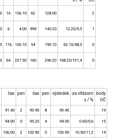
s / %
OČ
0
16
156.10
62
128.00
2
0
6
4.00
999
140.20
12.20/9,5
1
0
116
136.10
54
190.10
62.10/48,5
0
0
64
237.50
160
296.20
168.20/131,4
0
čas
pen
čas
pen
výsledek
za vítězem
body
s / %
OČ
91.40
2
93.90
8
93.40
19
94.00
0
95.20
4
94.00
0.60/0,6
15
106.00
2
103.90
0
103.90
10.50/11,2
14