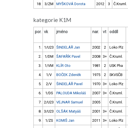
18.
3/ZM
MYŠKOVÁ Dorota
2012
3
Č.Kruml.
kategorie K1M
por.
vk
jméno
nar.
vt
oddíl
1.
1/U23
ŠINDELÁŘ Jan
2002
2
Loko Plz
2.
1/DM
ŠAFAŘÍK Pavel
2008
3+
Č.Kruml.
3.
1/VM
KLÍR Oto
1981
2
USK Pha
4.
1/V
BOČEK Zdeněk
1975
2
SKVSČB
5.
2/V
ŠINDELÁŘ Pavel
1970
3+
Loko Plz
6.
1/DS
PALOUDA Mikoláš
2007
3+
Č.Kruml.
7.
2/U23
VEJNAR Samuel
2005
Č.Kruml.
8.
3/U23
OLŠÁK Matyáš
2001
3+
Č.Kruml.
9.
1/ZS
KOMIŠ Jan
2011
3+
Loko Plz