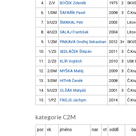
4.
2/V
BOČEK Zdeněk
1975
2
SKV
6.
1/DM
ŠAFAŘÍK Pavel
2008
3
Č.Kr
7.
3/U23
ŠMAKAL Petr
2003
Litov
8.
4/U23
SALAJ František
2004
Litov
9.
1/ZM
PINKAVA Ondřej Sebastian
2012
3+
SKV
10.
1/ZS
SEDLÁČEK Štěpán
2011
3
Č.Kr
11.
2/ZS
KLÍR Vojtěch
2010
3
USK 
12.
2/DM
MYŠKA Matěj
2009
3
Č.Kr
13.
3/DM
HITHA Čeněk
2008
Č.Kr
14.
5/U23
OLŠÁK Matyáš
2001
3
Č.Kr
15.
1/PZ
FIKEJS Jáchym
2014
Č.Kr
kategorie C2M
por.
vk
jméno
nar.
vt
oddíl
ča