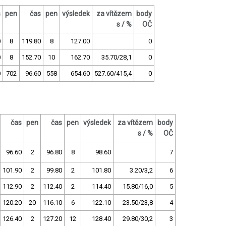
s
pen
čas
pen
výsledek
za vítězem
body
s / %
OČ
0
8
119.80
8
127.00
0
0
8
152.70
10
162.70
35.70/28,1
0
0
702
96.60
558
654.60
527.60/415,4
0
čas
pen
čas
pen
výsledek
za vítězem
body
s / %
OČ
96.60
2
96.80
8
98.60
7
101.90
2
99.80
2
101.80
3.20/3,2
6
112.90
2
112.40
2
114.40
15.80/16,0
5
120.20
20
116.10
6
122.10
23.50/23,8
4
126.40
2
127.20
12
128.40
29.80/30,2
3