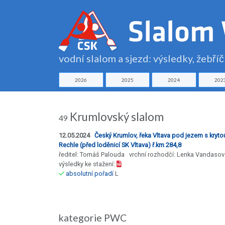
vodní slalom a sjezd: výsledky, žebří
2026
2025
2024
202
Krumlovský slalom
49
12.05.2024
Český Krumlov, řeka Vltava pod jezem s kryto
Rechle (před loděnicí SK Vltava) ř.km 284,8
ředitel: Tomáš Palouda vrchní rozhodčí: Lenka Vandasov
výsledky ke stažení:
absolutní pořadí
L
kategorie PWC