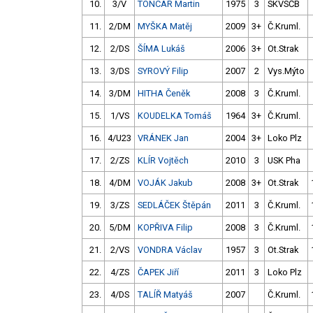
10.
3/V
TONCAR Martin
1975
3
SKVSČB
11.
2/DM
MYŠKA Matěj
2009
3+
Č.Kruml.
12.
2/DS
ŠÍMA Lukáš
2006
3+
Ot.Strak
13.
3/DS
SYROVÝ Filip
2007
2
Vys.Mýto
14.
3/DM
HITHA Čeněk
2008
3
Č.Kruml.
15.
1/VS
KOUDELKA Tomáš
1964
3+
Č.Kruml.
16.
4/U23
VRÁNEK Jan
2004
3+
Loko Plz
17.
2/ZS
KLÍR Vojtěch
2010
3
USK Pha
18.
4/DM
VOJÁK Jakub
2008
3+
Ot.Strak
19.
3/ZS
SEDLÁČEK Štěpán
2011
3
Č.Kruml.
20.
5/DM
KOPŘIVA Filip
2008
3
Č.Kruml.
21.
2/VS
VONDRA Václav
1957
3
Ot.Strak
22.
4/ZS
ČAPEK Jiří
2011
3
Loko Plz
23.
4/DS
TALÍŘ Matyáš
2007
Č.Kruml.