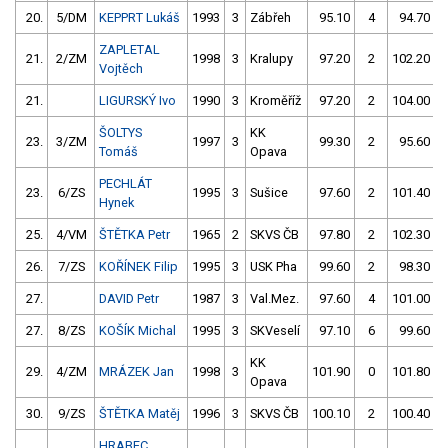
20.
5/DM
KEPPRT Lukáš
1993
3
Zábřeh
95.10
4
94.70
ZAPLETAL
21.
2/ZM
1998
3
Kralupy
97.20
2
102.20
Vojtěch
21.
LIGURSKÝ Ivo
1990
3
Kroměříž
97.20
2
104.00
ŠOLTYS
KK
23.
3/ZM
1997
3
99.30
2
95.60
Tomáš
Opava
PECHLÁT
23.
6/ZS
1995
3
Sušice
97.60
2
101.40
Hynek
25.
4/VM
ŠTĚTKA Petr
1965
2
SKVS ČB
97.80
2
102.30
26.
7/ZS
KOŘÍNEK Filip
1995
3
USK Pha
99.60
2
98.30
27.
DAVID Petr
1987
3
Val.Mez.
97.60
4
101.00
27.
8/ZS
KOŠÍK Michal
1995
3
SKVeselí
97.10
6
99.60
KK
29.
4/ZM
MRÁZEK Jan
1998
3
101.90
0
101.80
Opava
30.
9/ZS
ŠTĚTKA Matěj
1996
3
SKVS ČB
100.10
2
100.40
HRABEC