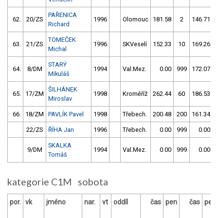
PAŘENICA
62.
20/ZS
1996
Olomouc
181.58
2
146.71
Richard
TOMEČEK
63.
21/ZS
1996
SKVeselí
152.33
10
169.26
Michal
STARÝ
64.
8/DM
1994
Val.Mez.
0.00
999
172.07
Mikuláš
ŠILHÁNEK
65.
17/ZM
1998
Kroměříž
262.44
60
186.53
Miroslav
66.
18/ZM
PAVLÍK Pavel
1998
Třebech.
200.48
200
161.34
22/ZS
ŘÍHA Jan
1996
Třebech.
0.00
999
0.00
SKALKA
9/DM
1994
Val.Mez.
0.00
999
0.00
Tomáš
kategorie C1M sobota
por.
vk
jméno
nar.
vt
oddíl
čas
pen
čas
pen