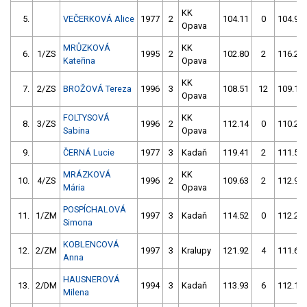
KK
5.
VEČERKOVÁ Alice
1977
2
104.11
0
104.93
Opava
MRŮZKOVÁ
KK
6.
1/ZS
1995
2
102.80
2
116.29
Kateřina
Opava
KK
7.
2/ZS
BROŽOVÁ Tereza
1996
3
108.51
12
109.19
Opava
FOLTYSOVÁ
KK
8.
3/ZS
1996
2
112.14
0
110.24
Sabina
Opava
9.
ČERNÁ Lucie
1977
3
Kadaň
119.41
2
111.51
MRÁZKOVÁ
KK
10.
4/ZS
1996
2
109.63
2
112.92
Mária
Opava
POSPÍCHALOVÁ
11.
1/ZM
1997
3
Kadaň
114.52
0
112.28
Simona
KOBLENCOVÁ
12.
2/ZM
1997
3
Kralupy
121.92
4
111.60
Anna
HAUSNEROVÁ
13.
2/DM
1994
3
Kadaň
113.93
6
112.19
Milena