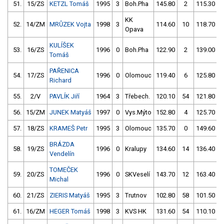
51.
15/ZS
KETZL Tomáš
1995
3
Boh.Pha
145.80
2
115.30
KK
52.
14/ZM
MRŮZEK Vojta
1998
3
114.60
10
118.70
Opava
KULÍŠEK
53.
16/ZS
1996
0
Boh.Pha
122.90
2
139.00
Tomáš
PAŘENICA
54.
17/ZS
1996
0
Olomouc
119.40
6
125.80
Richard
55.
2/V
PAVLÍK Jiří
1964
3
Třebech.
120.10
54
121.80
56.
15/ZM
JUNEK Matyáš
1997
0
Vys.Mýto
152.80
4
125.70
57.
18/ZS
KRAMEŠ Petr
1995
3
Olomouc
135.70
0
149.60
BRÁZDA
58.
19/ZS
1996
0
Kralupy
134.60
14
136.40
Vendelín
TOMEČEK
59.
20/ZS
1996
0
SKVeselí
143.70
12
163.40
Michal
60.
21/ZS
ZIERIS Matyáš
1995
3
Trutnov
102.80
58
101.50
61.
16/ZM
HEGER Tomáš
1998
3
KVS HK
131.60
54
110.10