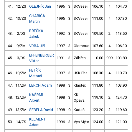
41.
12/ZS
OLEJNÍK Jan
1996
3
SKVeselí
106.10
4
104.70
CHABIČA
42.
13/ZS
1995
3
SKVeselí
111.00
4
107.30
Martin
BŘEČKA
43.
2/DS
1992
3
SKVeselí
109.50
2
113.50
Jakub
44.
9/ZM
VRBA Jiří
1997
3
Olomouc
107.60
4
106.30
EFFENBERGER
45.
3/DS
1991
3
Zábřeh
0.00
999
103.80
Viktor
PETŘÍK
46.
10/ZM
1997
3
USK Pha
108.30
4
110.70
Matouš
47.
11/ZM
LERCH Adam
1998
3
Klášter.
111.80
4
103.90
KAŠPAR
KK
48.
12/ZM
1998
3
119.10
2
124.70
Albert
Opava
49.
13/ZM
ŠEBELA David
1998
0
Kadaň
123.20
2
119.60
KLEMENT
50.
14/ZS
1996
3
Vys.Mýto
124.00
2
121.00
Adam