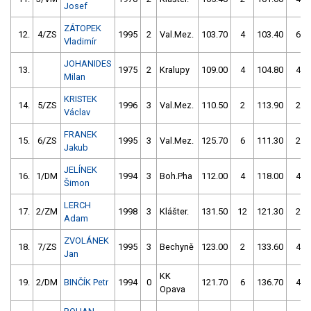
Josef
ZÁTOPEK
12.
4/ZS
1995
2
Val.Mez.
103.70
4
103.40
6
Vladimír
JOHANIDES
13.
1975
2
Kralupy
109.00
4
104.80
4
Milan
KRISTEK
14.
5/ZS
1996
3
Val.Mez.
110.50
2
113.90
2
Václav
FRANEK
15.
6/ZS
1995
3
Val.Mez.
125.70
6
111.30
2
Jakub
JELÍNEK
16.
1/DM
1994
3
Boh.Pha
112.00
4
118.00
4
Šimon
LERCH
17.
2/ZM
1998
3
Klášter.
131.50
12
121.30
2
Adam
ZVOLÁNEK
18.
7/ZS
1995
3
Bechyně
123.00
2
133.60
4
Jan
KK
19.
2/DM
BINČÍK Petr
1994
0
121.70
6
136.70
4
Opava