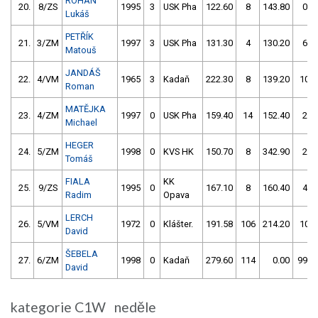
ROHAN
20.
8/ZS
1995
3
USK Pha
122.60
8
143.80
0
Lukáš
PETŘÍK
21.
3/ZM
1997
3
USK Pha
131.30
4
130.20
6
Matouš
JANDÁŠ
22.
4/VM
1965
3
Kadaň
222.30
8
139.20
10
Roman
MATĚJKA
23.
4/ZM
1997
0
USK Pha
159.40
14
152.40
2
Michael
HEGER
24.
5/ZM
1998
0
KVS HK
150.70
8
342.90
2
Tomáš
FIALA
KK
25.
9/ZS
1995
0
167.10
8
160.40
4
Radim
Opava
LERCH
26.
5/VM
1972
0
Klášter.
191.58
106
214.20
10
David
ŠEBELA
27.
6/ZM
1998
0
Kadaň
279.60
114
0.00
999
David
kategorie C1W neděle