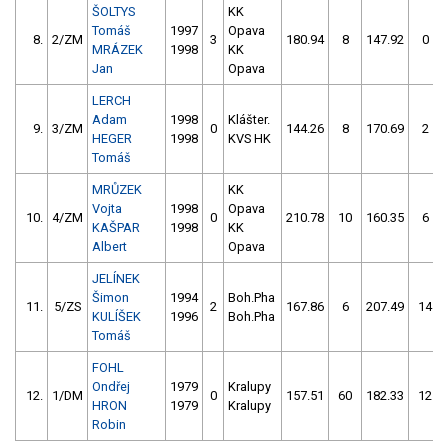
ŠOLTYS
KK
Tomáš
1997
Opava
8.
2/ZM
3
180.94
8
147.92
0
MRÁZEK
1998
KK
Jan
Opava
LERCH
Adam
1998
Klášter.
9.
3/ZM
0
144.26
8
170.69
2
HEGER
1998
KVS HK
Tomáš
MRŮZEK
KK
Vojta
1998
Opava
10.
4/ZM
0
210.78
10
160.35
6
KAŠPAR
1998
KK
Albert
Opava
JELÍNEK
Šimon
1994
Boh.Pha
11.
5/ZS
2
167.86
6
207.49
14
KULÍŠEK
1996
Boh.Pha
Tomáš
FOHL
Ondřej
1979
Kralupy
12.
1/DM
0
157.51
60
182.33
12
HRON
1979
Kralupy
Robin