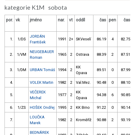
kategorie K1M sobota
por.
vk
jméno
nar.
vt
oddíl
čas
pen
čas
JORDÁN
1.
1/DS
1991
2+
SKVeselí
86.19
4
82.75
František
NEUGEBAUER
2.
1/VM
1965
2
Ostrava
88.39
2
87.51
Roman
KK
3.
1/DM
URBAN Tomáš
1994
2
89.51
0
87.99
Opava
4.
VOLEK Martin
1982
2
Val.Mez.
90.48
0
88.10
VEČEREK
KK
5.
1977
2
94.38
6
90.85
Michal
Opava
6.
1/ZS
HOŠEK Ondřej
1995
2
KK Brno
91.22
0
90.14
LOUČKA
7.
1982
2
Kroměříž
90.88
2
93.19
Marek
BEDNÁREK