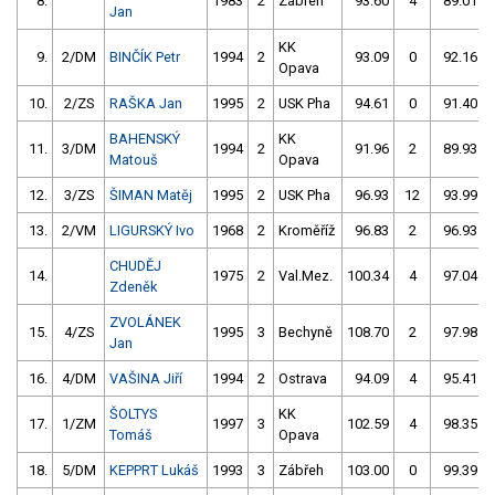
8.
1983
2
Zábřeh
93.60
4
89.01
Jan
KK
9.
2/DM
BINČÍK Petr
1994
2
93.09
0
92.16
Opava
10.
2/ZS
RAŠKA Jan
1995
2
USK Pha
94.61
0
91.40
BAHENSKÝ
KK
11.
3/DM
1994
2
91.96
2
89.93
Matouš
Opava
12.
3/ZS
ŠIMAN Matěj
1995
2
USK Pha
96.93
12
93.99
13.
2/VM
LIGURSKÝ Ivo
1968
2
Kroměříž
96.83
2
96.93
CHUDĚJ
14.
1975
2
Val.Mez.
100.34
4
97.04
Zdeněk
ZVOLÁNEK
15.
4/ZS
1995
3
Bechyně
108.70
2
97.98
Jan
16.
4/DM
VAŠINA Jiří
1994
2
Ostrava
94.09
4
95.41
ŠOLTYS
KK
17.
1/ZM
1997
3
102.59
4
98.35
Tomáš
Opava
18.
5/DM
KEPPRT Lukáš
1993
3
Zábřeh
103.00
0
99.39