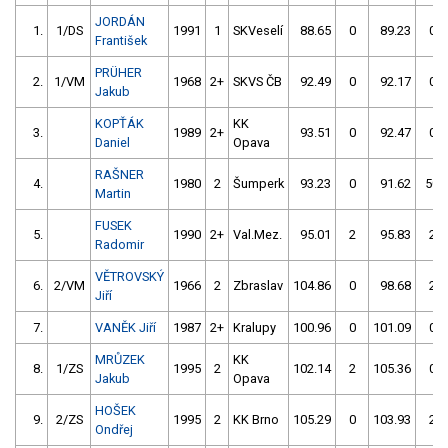
JORDÁN
1.
1/DS
1991
1
SKVeselí
88.65
0
89.23
0
František
PRÜHER
2.
1/VM
1968
2+
SKVS ČB
92.49
0
92.17
0
Jakub
KOPŤÁK
KK
3.
1989
2+
93.51
0
92.47
0
Daniel
Opava
RAŠNER
4.
1980
2
Šumperk
93.23
0
91.62
50
Martin
FUSEK
5.
1990
2+
Val.Mez.
95.01
2
95.83
2
Radomir
VĚTROVSKÝ
6.
2/VM
1966
2
Zbraslav
104.86
0
98.68
2
Jiří
7.
VANĚK Jiří
1987
2+
Kralupy
100.96
0
101.09
0
MRŮZEK
KK
8.
1/ZS
1995
2
102.14
2
105.36
0
Jakub
Opava
HOŠEK
9.
2/ZS
1995
2
KK Brno
105.29
0
103.93
2
Ondřej