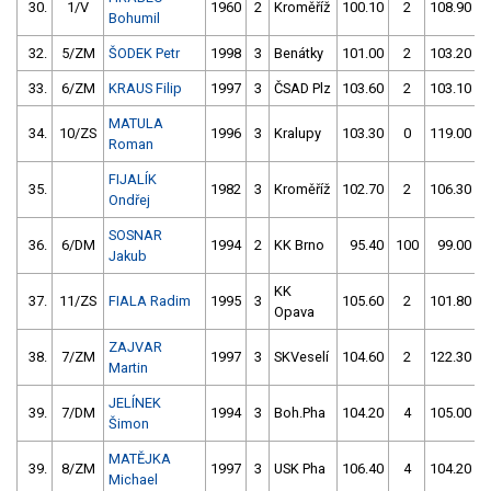
30.
1/V
1960
2
Kroměříž
100.10
2
108.90
Bohumil
32.
5/ZM
ŠODEK Petr
1998
3
Benátky
101.00
2
103.20
33.
6/ZM
KRAUS Filip
1997
3
ČSAD Plz
103.60
2
103.10
MATULA
34.
10/ZS
1996
3
Kralupy
103.30
0
119.00
Roman
FIJALÍK
35.
1982
3
Kroměříž
102.70
2
106.30
Ondřej
SOSNAR
36.
6/DM
1994
2
KK Brno
95.40
100
99.00
Jakub
KK
37.
11/ZS
FIALA Radim
1995
3
105.60
2
101.80
Opava
ZAJVAR
38.
7/ZM
1997
3
SKVeselí
104.60
2
122.30
Martin
JELÍNEK
39.
7/DM
1994
3
Boh.Pha
104.20
4
105.00
Šimon
MATĚJKA
39.
8/ZM
1997
3
USK Pha
106.40
4
104.20
Michael