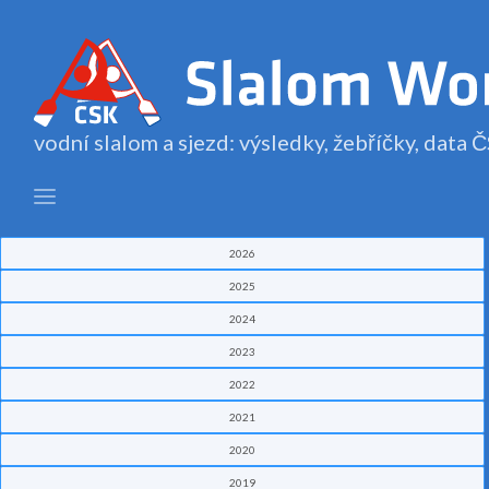
vodní slalom a sjezd: výsledky, žebříčky, data
2026
2025
2024
2023
2022
2021
2020
2019