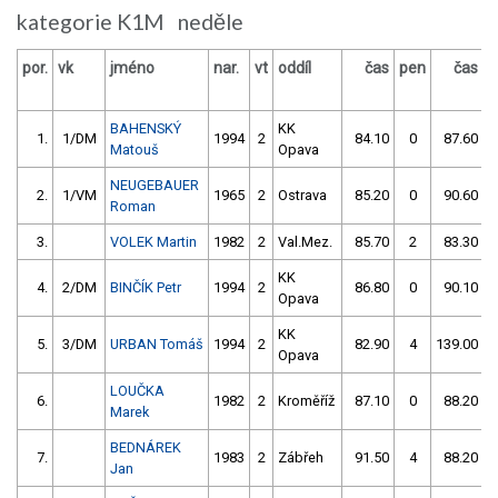
kategorie K1M neděle
por.
vk
jméno
nar.
vt
oddíl
čas
pen
čas
p
BAHENSKÝ
KK
1.
1/DM
1994
2
84.10
0
87.60
Matouš
Opava
NEUGEBAUER
2.
1/VM
1965
2
Ostrava
85.20
0
90.60
Roman
3.
VOLEK Martin
1982
2
Val.Mez.
85.70
2
83.30
KK
4.
2/DM
BINČÍK Petr
1994
2
86.80
0
90.10
Opava
KK
5.
3/DM
URBAN Tomáš
1994
2
82.90
4
139.00
Opava
LOUČKA
6.
1982
2
Kroměříž
87.10
0
88.20
Marek
BEDNÁREK
7.
1983
2
Zábřeh
91.50
4
88.20
Jan