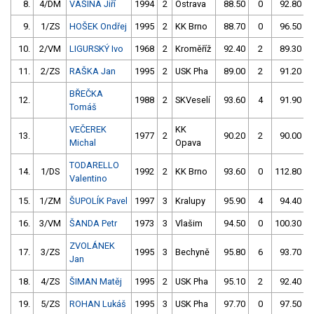
8.
4/DM
VAŠINA Jiří
1994
2
Ostrava
88.50
0
92.80
9.
1/ZS
HOŠEK Ondřej
1995
2
KK Brno
88.70
0
96.50
10.
2/VM
LIGURSKÝ Ivo
1968
2
Kroměříž
92.40
2
89.30
11.
2/ZS
RAŠKA Jan
1995
2
USK Pha
89.00
2
91.20
BŘEČKA
12.
1988
2
SKVeselí
93.60
4
91.90
Tomáš
VEČEREK
KK
13.
1977
2
90.20
2
90.00
Michal
Opava
TODARELLO
14.
1/DS
1992
2
KK Brno
93.60
0
112.80
Valentino
15.
1/ZM
ŠUPOLÍK Pavel
1997
3
Kralupy
95.90
4
94.40
16.
3/VM
ŠANDA Petr
1973
3
Vlašim
94.50
0
100.30
ZVOLÁNEK
17.
3/ZS
1995
3
Bechyně
95.80
6
93.70
Jan
18.
4/ZS
ŠIMAN Matěj
1995
2
USK Pha
95.10
2
92.40
19.
5/ZS
ROHAN Lukáš
1995
3
USK Pha
97.70
0
97.50