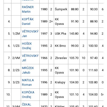
RAŠNER
3.
1980
2
Šumperk
88.80
2
90.30
6
Martin
KOPŤÁK
KK
4.
1989
2+
91.90
2
88.90
2
Daniel
Opava
VĚTROVSKÝ
5.
1/ZM
1997
3
USK Pha
145.80
4
94.80
2
Jan
HOŠEK
6.
1/ZS
1995
2
KK Brno
99.30
2
100.50
4
Ondřej
VĚTROVSKÝ
7.
2/VM
1966
2
Zbraslav
105.70
10
97.40
4
Jiří
MRŮZEK
KK
8.
2/ZS
1995
2
101.90
0
111.60
4
Jakub
Opava
MATULA
9.
3/ZS
1996
2
Kralupy
104.00
2
103.80
0
Roman
KOPIČKA
KK
10.
1989
2
101.10
4
104.00
54
Ondřej
Opava
ČEKAL
11.
3/VM
1970
2
Klášter.
105.40
2
101.60
4