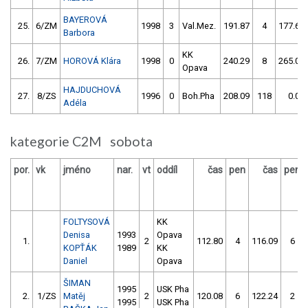
BAYEROVÁ
25.
6/ZM
1998
3
Val.Mez.
191.87
4
177.67
Barbora
KK
26.
7/ZM
HOROVÁ Klára
1998
0
240.29
8
265.00
Opava
HAJDUCHOVÁ
27.
8/ZS
1996
0
Boh.Pha
208.09
118
0.00
Adéla
kategorie C2M sobota
por.
vk
jméno
nar.
vt
oddíl
čas
pen
čas
pen
FOLTYSOVÁ
KK
Denisa
1993
Opava
1.
2
112.80
4
116.09
6
KOPŤÁK
1989
KK
Daniel
Opava
ŠIMAN
1995
USK Pha
2.
1/ZS
Matěj
2
120.08
6
122.24
2
1995
USK Pha