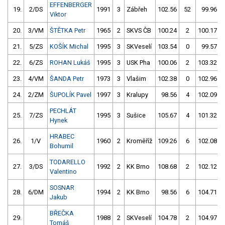
EFFENBERGER
19.
2/DS
1991
3
Zábřeh
102.56
52
99.96
Viktor
20.
3/VM
ŠTĚTKA Petr
1965
2
SKVS ČB
100.24
2
100.17
21.
5/ZS
KOŠÍK Michal
1995
3
SKVeselí
103.54
0
99.57
22.
6/ZS
ROHAN Lukáš
1995
3
USK Pha
100.06
2
103.32
23.
4/VM
ŠANDA Petr
1973
3
Vlašim
102.38
0
102.96
24.
2/ZM
ŠUPOLÍK Pavel
1997
3
Kralupy
98.56
4
102.09
PECHLÁT
25.
7/ZS
1995
3
Sušice
105.67
4
101.32
Hynek
HRABEC
26.
1/V
1960
2
Kroměříž
109.26
6
102.08
Bohumil
TODARELLO
27.
3/DS
1992
2
KK Brno
108.68
2
102.12
Valentino
SOSNAR
28.
6/DM
1994
2
KK Brno
98.56
6
104.71
Jakub
BŘEČKA
29.
1988
2
SKVeselí
104.78
2
104.97
Tomáš