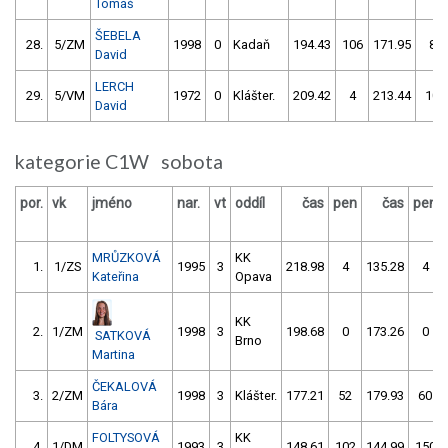
Tomáš
ŠEBELA
28.
5/ZM
1998
0
Kadaň
194.43
106
171.95
8
David
LERCH
29.
5/VM
1972
0
Klášter.
209.42
4
213.44
10
David
kategorie C1W sobota
por.
vk
jméno
nar.
vt
oddíl
čas
pen
čas
pen
MRŮZKOVÁ
KK
1.
1/ZS
1995
3
218.98
4
135.28
4
Kateřina
Opava
KK
2.
1/ZM
1998
3
198.68
0
173.26
0
SATKOVÁ
Brno
Martina
ČEKALOVÁ
3.
2/ZM
1998
3
Klášter.
177.21
52
179.93
60
Bára
FOLTYSOVÁ
KK
4.
1/DM
1993
3
148.61
102
144.99
150