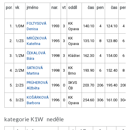
por.
vk
jméno
nar.
vt
oddíl
čas
pen
čas
pen
FOLTYSOVÁ
KK
1.
1/DM
1993
3
140.10
4
124.10
4
Denisa
Opava
MRŮZKOVÁ
KK
2.
1/ZS
1995
3
135.10
8
123.80
6
Kateřina
Opava
ČEKALOVÁ
3.
1/ZM
1998
3
Klášter.
162.30
4
154.00
6
Bára
SATKOVÁ
KK
4.
2/ZM
1998
3
193.90
6
152.40
8
Martina
Brno
PRÜHEROVÁ
SKVS
5.
2/ZS
1996
0
203.70
206
195.40
208
Alžběta
ČB
KOŠÁRKOVÁ
KK
6.
3/ZS
1996
0
254.60
306
161.00
304
Barbora
Opava
kategorie K1W neděle