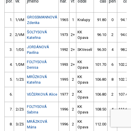
por.
vk
jméno
nar.
vt
oddíl
čas
pen
čas
GROSSMANNOVÁ
1.
1/VM
1965
1
Kralupy
91.80
0
94.10
Zdenka
ŠOLTYSOVÁ
KK
2.
2/VM
1973
2+
96.10
2
94.00
Kateřina
Opava
JORDÁNOVÁ
3.
1/DS
1992
2+
SKVeselí
96.30
4
98.20
Pavlína
FOLTYSOVÁ
KK
4.
1/DM
1993
2+
101.70
6
102.20
Denisa
Opava
MRŮZKOVÁ
KK
5.
1/ZS
1995
2
106.80
8
102.70
Kateřina
Opava
KK
6.
VEČERKOVÁ Alice
1977
2
106.80
2
107.40
Opava
FOLTYSOVÁ
KK
7.
2/ZS
1996
2
108.50
4
111.60
Sabina
Opava
MRÁZKOVÁ
KK
8.
3/ZS
1996
2
112.00
4
114.10
Mária
Opava