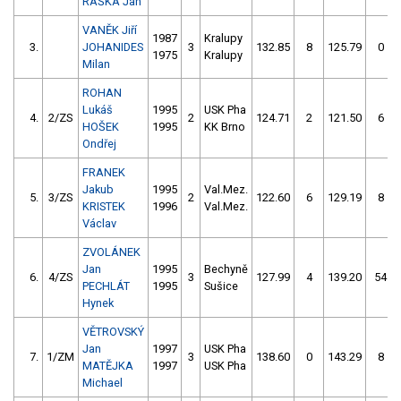
RAŠKA Jan
VANĚK Jiří
1987
Kralupy
3.
JOHANIDES
3
132.85
8
125.79
0
1975
Kralupy
Milan
ROHAN
Lukáš
1995
USK Pha
4.
2/ZS
2
124.71
2
121.50
6
HOŠEK
1995
KK Brno
Ondřej
FRANEK
Jakub
1995
Val.Mez.
5.
3/ZS
2
122.60
6
129.19
8
KRISTEK
1996
Val.Mez.
Václav
ZVOLÁNEK
Jan
1995
Bechyně
6.
4/ZS
3
127.99
4
139.20
54
PECHLÁT
1995
Sušice
Hynek
VĚTROVSKÝ
Jan
1997
USK Pha
7.
1/ZM
3
138.60
0
143.29
8
MATĚJKA
1997
USK Pha
Michael