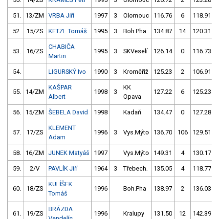
51.
13/ZM
VRBA Jiří
1997
3
Olomouc
116.76
6
118.91
52.
15/ZS
KETZL Tomáš
1995
3
Boh.Pha
134.87
14
120.31
CHABIČA
53.
16/ZS
1995
3
SKVeselí
126.14
0
116.73
Martin
54.
LIGURSKÝ Ivo
1990
3
Kroměříž
125.23
2
106.91
KAŠPAR
KK
55.
14/ZM
1998
3
127.22
6
125.23
Albert
Opava
56.
15/ZM
ŠEBELA David
1998
Kadaň
134.47
0
127.28
KLEMENT
57.
17/ZS
1996
3
Vys.Mýto
136.70
106
129.51
Adam
58.
16/ZM
JUNEK Matyáš
1997
Vys.Mýto
149.31
4
130.17
59.
2/V
PAVLÍK Jiří
1964
3
Třebech.
135.05
4
118.77
KULÍŠEK
60.
18/ZS
1996
Boh.Pha
138.97
2
136.03
Tomáš
BRÁZDA
61.
19/ZS
1996
Kralupy
131.50
12
142.39
Vendelín