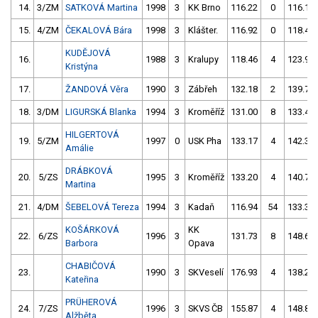
14.
3/ZM
SATKOVÁ Martina
1998
3
KK Brno
116.22
0
116.19
15.
4/ZM
ČEKALOVÁ Bára
1998
3
Klášter.
116.92
0
118.40
KUDĚJOVÁ
16.
1988
3
Kralupy
118.46
4
123.97
Kristýna
17.
ŽANDOVÁ Věra
1990
3
Zábřeh
132.18
2
139.76
18.
3/DM
LIGURSKÁ Blanka
1994
3
Kroměříž
131.00
8
133.43
HILGERTOVÁ
19.
5/ZM
1997
0
USK Pha
133.17
4
142.38
Amálie
DRÁBKOVÁ
20.
5/ZS
1995
3
Kroměříž
133.20
4
140.70
Martina
21.
4/DM
ŠEBELOVÁ Tereza
1994
3
Kadaň
116.94
54
133.35
KOŠÁRKOVÁ
KK
22.
6/ZS
1996
3
131.73
8
148.62
Barbora
Opava
CHABIČOVÁ
23.
1990
3
SKVeselí
176.93
4
138.21
Kateřina
PRÜHEROVÁ
24.
7/ZS
1996
3
SKVS ČB
155.87
4
148.89
Alžběta