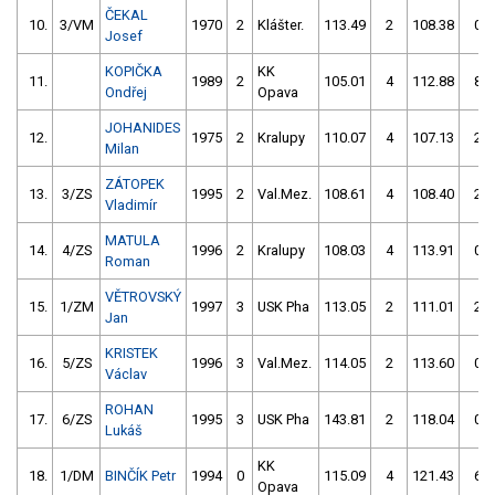
ČEKAL
10.
3/VM
1970
2
Klášter.
113.49
2
108.38
0
Josef
KOPIČKA
KK
11.
1989
2
105.01
4
112.88
8
Ondřej
Opava
JOHANIDES
12.
1975
2
Kralupy
110.07
4
107.13
2
Milan
ZÁTOPEK
13.
3/ZS
1995
2
Val.Mez.
108.61
4
108.40
2
Vladimír
MATULA
14.
4/ZS
1996
2
Kralupy
108.03
4
113.91
0
Roman
VĚTROVSKÝ
15.
1/ZM
1997
3
USK Pha
113.05
2
111.01
2
Jan
KRISTEK
16.
5/ZS
1996
3
Val.Mez.
114.05
2
113.60
0
Václav
ROHAN
17.
6/ZS
1995
3
USK Pha
143.81
2
118.04
0
Lukáš
KK
18.
1/DM
BINČÍK Petr
1994
0
115.09
4
121.43
6
Opava