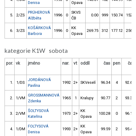
Denisa
Opava
PRÜHEROVÁ
SKVS
5.
2/ZS
1996
0
0.00
999
150.74
152
Alžběta
ČB
KOŠÁRKOVÁ
KK
6.
3/ZS
1996
0
269.75
312
177.12
256
Barbora
Opava
kategorie K1W sobota
por.
vk
jméno
nar.
vt
oddíl
čas
pen
čas
JORDÁNOVÁ
1.
1/DS
1992
2+
SKVeselí
96.34
4
92.62
Pavlína
GROSSMANNOVÁ
2.
1/VM
1965
1
Kralupy
90.77
2
93.38
Zdenka
ŠOLTYSOVÁ
KK
3.
2/VM
1973
2+
100.28
0
96.19
Kateřina
Opava
FOLTYSOVÁ
KK
4.
1/DM
1993
2+
99.59
2
95.46
Denisa
Opava