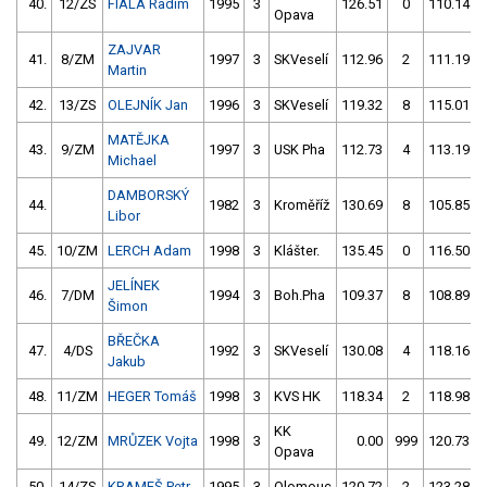
40.
12/ZS
FIALA Radim
1995
3
126.51
0
110.14
Opava
ZAJVAR
41.
8/ZM
1997
3
SKVeselí
112.96
2
111.19
Martin
42.
13/ZS
OLEJNÍK Jan
1996
3
SKVeselí
119.32
8
115.01
MATĚJKA
43.
9/ZM
1997
3
USK Pha
112.73
4
113.19
Michael
DAMBORSKÝ
44.
1982
3
Kroměříž
130.69
8
105.85
Libor
45.
10/ZM
LERCH Adam
1998
3
Klášter.
135.45
0
116.50
JELÍNEK
46.
7/DM
1994
3
Boh.Pha
109.37
8
108.89
Šimon
BŘEČKA
47.
4/DS
1992
3
SKVeselí
130.08
4
118.16
Jakub
48.
11/ZM
HEGER Tomáš
1998
3
KVS HK
118.34
2
118.98
KK
49.
12/ZM
MRŮZEK Vojta
1998
3
0.00
999
120.73
Opava
50.
14/ZS
KRAMEŠ Petr
1995
3
Olomouc
120.72
2
123.28