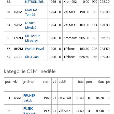
62.
NETUŠIL Erik
1988
0
Kroměříž
0.00
999
208.20
SKALKA
63.
8/DM
1994
0
Val.Mez.
198.50
58
166.90
Tomáš
STARÝ
64.
9/DM
1994
0
Val.Mez.
183.50
114
193.00
1
Mikuláš
ŠILHÁNEK
65.
17/ZM
1998
0
Kroměříž
285.00
60
322.70
1
Miroslav
66.
18/ZM
PAVLÍK Pavel
1998
0
Třebech.
183.30
202
223.50
2
67.
22/ZS
ŘÍHA Jan
1996
0
Třebech.
226.60
362
189.00
2
kategorie C1M neděle
por.
vk
jméno
nar.
vt
oddíl
čas
pen
čas
pen
PRÜHER
1.
1/VM
1968
2+
SKVS ČB
90.40
6
86.70
0
Jakub
FUSEK
2.
1990
2+
Val.Mez.
94.60
4
89.40
0
Radomir