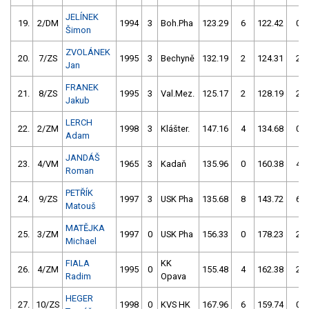
JELÍNEK
19.
2/DM
1994
3
Boh.Pha
123.29
6
122.42
0
Šimon
ZVOLÁNEK
20.
7/ZS
1995
3
Bechyně
132.19
2
124.31
2
Jan
FRANEK
21.
8/ZS
1995
3
Val.Mez.
125.17
2
128.19
2
Jakub
LERCH
22.
2/ZM
1998
3
Klášter.
147.16
4
134.68
0
Adam
JANDÁŠ
23.
4/VM
1965
3
Kadaň
135.96
0
160.38
4
Roman
PETŘÍK
24.
9/ZS
1997
3
USK Pha
135.68
8
143.72
6
Matouš
MATĚJKA
25.
3/ZM
1997
0
USK Pha
156.33
0
178.23
2
Michael
FIALA
KK
26.
4/ZM
1995
0
155.48
4
162.38
2
Radim
Opava
HEGER
27.
10/ZS
1998
0
KVS HK
167.96
6
159.74
0