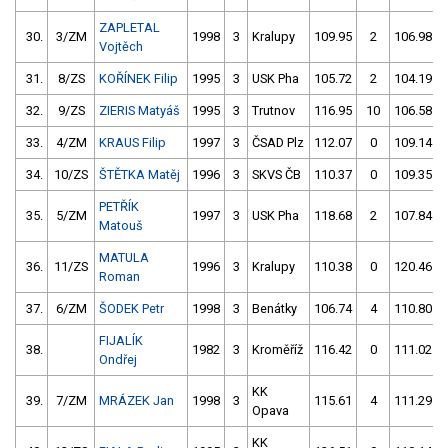
ZAPLETAL
30.
3/ZM
1998
3
Kralupy
109.95
2
106.98
Vojtěch
31.
8/ZS
KOŘÍNEK Filip
1995
3
USK Pha
105.72
2
104.19
32.
9/ZS
ZIERIS Matyáš
1995
3
Trutnov
116.95
10
106.58
33.
4/ZM
KRAUS Filip
1997
3
ČSAD Plz
112.07
0
109.14
34.
10/ZS
ŠTĚTKA Matěj
1996
3
SKVS ČB
110.37
0
109.35
PETŘÍK
35.
5/ZM
1997
3
USK Pha
118.68
2
107.84
Matouš
MATULA
36.
11/ZS
1996
3
Kralupy
110.38
0
120.46
Roman
37.
6/ZM
ŠODEK Petr
1998
3
Benátky
106.74
4
110.80
FIJALÍK
38.
1982
3
Kroměříž
116.42
0
111.02
Ondřej
KK
39.
7/ZM
MRÁZEK Jan
1998
3
115.61
4
111.29
Opava
KK