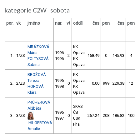
kategorie C2W sobota
por.
vk
jméno
nar.
vt
oddíl
čas
pen
čas
pen
v
MRÁZKOVÁ
KK
Mária
1996
Opava
1.
1/ZS
2
158.49
0
145.93
4
FOLTYSOVÁ
1996
KK
Sabina
Opava
BROŽOVÁ
KK
Tereza
1996
Opava
2.
2/ZS
0
0.00
999
229.38
12
HOROVÁ
1998
KK
Klára
Opava
PRÜHEROVÁ
SKVS
Alžběta
1996
ČB
3.
3/ZS
0
267.24
208
186.82
100
1997
USK
HILGERTOVÁ
Pha
Amálie