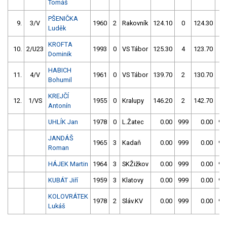
Tomáš
PŠENIČKA
9.
3/V
1960
2
Rakovník
124.10
0
124.30
4
Luděk
KROFTA
10.
2/U23
1993
0
VS Tábor
125.30
4
123.70
2
Dominik
HABICH
11.
4/V
1961
0
VS Tábor
139.70
2
130.70
2
Bohumil
KREJČÍ
12.
1/VS
1955
0
Kralupy
146.20
2
142.70
2
Antonín
UHLÍK Jan
1978
0
L.Žatec
0.00
999
0.00
99
JANDÁŠ
1965
3
Kadaň
0.00
999
0.00
99
Roman
HÁJEK Martin
1964
3
SKŽižkov
0.00
999
0.00
99
KUBÁT Jiří
1959
3
Klatovy
0.00
999
0.00
99
KOLOVRÁTEK
1978
2
Sláv.KV
0.00
999
0.00
99
Lukáš