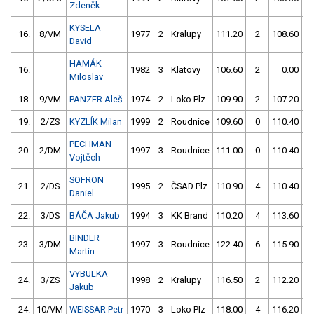
Zdeněk
KYSELA
16.
8/VM
1977
2
Kralupy
111.20
2
108.60
David
HAMÁK
16.
1982
3
Klatovy
106.60
2
0.00
9
Miloslav
18.
9/VM
PANZER Aleš
1974
2
Loko Plz
109.90
2
107.20
19.
2/ZS
KYZLÍK Milan
1999
2
Roudnice
109.60
0
110.40
PECHMAN
20.
2/DM
1997
3
Roudnice
111.00
0
110.40
Vojtěch
SOFRON
21.
2/DS
1995
2
ČSAD Plz
110.90
4
110.40
Daniel
22.
3/DS
BÁČA Jakub
1994
3
KK Brand
110.20
4
113.60
BINDER
23.
3/DM
1997
3
Roudnice
122.40
6
115.90
Martin
VYBULKA
24.
3/ZS
1998
2
Kralupy
116.50
2
112.20
Jakub
24.
10/VM
WEISSAR Petr
1970
3
Loko Plz
118.00
4
116.20