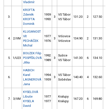
Vladimír
KROFTA
Zdeněk
1959
VS Tábor
3.
3
131.20
2
127.50
2
KROFTA
1993
VS Tábor
Dominik
KLUGANOST
Vít
1977
Vršovice
4.
2/VM
3
134.90
2
131.30
4
PECHÁČEK
1976
Vršovice
Michal
BOUZEK Filip
1992
Sušice
5.
1/U23
POSPÍŠILOVÁ
3
141.30
6
134.10
2
1989
VS Tábor
Jitka
HABICH
Karel
1994
VS Tábor
6.
3
140.40
4
132.60
4
LAGNEROVÁ
1959
Soběslav
Jana
KYSELOVÁ
Libuše
1977
Kralupy
7.
3/VM
167.20
6
169.80
0
KYSELA
1977
Kralupy
David