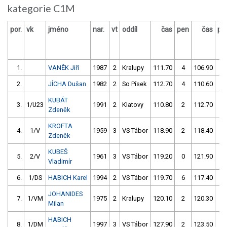
kategorie C1M
por.
vk
jméno
nar.
vt
oddíl
čas
pen
čas
pe
1.
VANĚK Jiří
1987
2
Kralupy
111.70
4
106.90
0
2.
JÍCHA Dušan
1982
2
So Písek
112.70
4
110.60
0
KUBÁT
3.
1/U23
1991
2
Klatovy
110.80
2
112.70
0
Zdeněk
KROFTA
4.
1/V
1959
3
VS Tábor
118.90
2
118.40
0
Zdeněk
KUBEŠ
5.
2/V
1961
3
VS Tábor
119.20
0
121.90
0
Vladimír
6.
1/DS
HABICH Karel
1994
2
VS Tábor
119.70
6
117.40
2
JOHANIDES
7.
1/VM
1975
2
Kralupy
120.10
2
120.30
0
Milan
HABICH
8.
1/DM
1997
3
VS Tábor
127.90
2
123.50
0