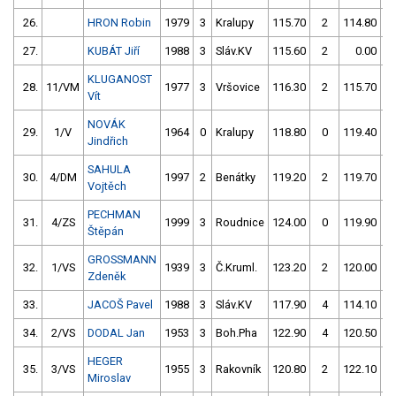
26.
HRON Robin
1979
3
Kralupy
115.70
2
114.80
27.
KUBÁT Jiří
1988
3
Sláv.KV
115.60
2
0.00
9
KLUGANOST
28.
11/VM
1977
3
Vršovice
116.30
2
115.70
Vít
NOVÁK
29.
1/V
1964
0
Kralupy
118.80
0
119.40
Jindřich
SAHULA
30.
4/DM
1997
2
Benátky
119.20
2
119.70
Vojtěch
PECHMAN
31.
4/ZS
1999
3
Roudnice
124.00
0
119.90
Štěpán
GROSSMANN
32.
1/VS
1939
3
Č.Kruml.
123.20
2
120.00
Zdeněk
33.
JACOŠ Pavel
1988
3
Sláv.KV
117.90
4
114.10
34.
2/VS
DODAL Jan
1953
3
Boh.Pha
122.90
4
120.50
HEGER
35.
3/VS
1955
3
Rakovník
120.80
2
122.10
Miroslav