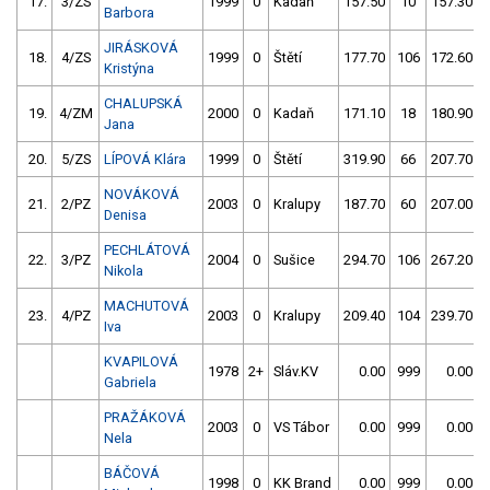
17.
3/ZS
1999
0
Kadaň
157.50
10
157.30
Barbora
JIRÁSKOVÁ
18.
4/ZS
1999
0
Štětí
177.70
106
172.60
Kristýna
CHALUPSKÁ
19.
4/ZM
2000
0
Kadaň
171.10
18
180.90
Jana
20.
5/ZS
LÍPOVÁ Klára
1999
0
Štětí
319.90
66
207.70
NOVÁKOVÁ
21.
2/PZ
2003
0
Kralupy
187.70
60
207.00
Denisa
PECHLÁTOVÁ
22.
3/PZ
2004
0
Sušice
294.70
106
267.20
Nikola
MACHUTOVÁ
23.
4/PZ
2003
0
Kralupy
209.40
104
239.70
Iva
KVAPILOVÁ
1978
2+
Sláv.KV
0.00
999
0.00
Gabriela
PRAŽÁKOVÁ
2003
0
VS Tábor
0.00
999
0.00
Nela
BÁČOVÁ
1998
0
KK Brand
0.00
999
0.00