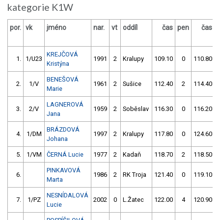
kategorie K1W
por.
vk
jméno
nar.
vt
oddíl
čas
pen
čas
KREJČOVÁ
1.
1/U23
1991
2
Kralupy
109.10
0
110.80
Kristýna
BENEŠOVÁ
2.
1/V
1961
2
Sušice
112.40
2
114.40
Marie
LAGNEROVÁ
3.
2/V
1959
2
Soběslav
116.30
0
116.20
Jana
BRÁZDOVÁ
4.
1/DM
1997
2
Kralupy
117.80
0
124.60
Johana
5.
1/VM
ČERNÁ Lucie
1977
2
Kadaň
118.70
2
118.50
PINKAVOVÁ
6.
1986
2
RK Troja
121.40
0
119.10
Marta
NESNÍDALOVÁ
7.
1/PZ
2002
0
L.Žatec
122.00
4
120.90
Lucie