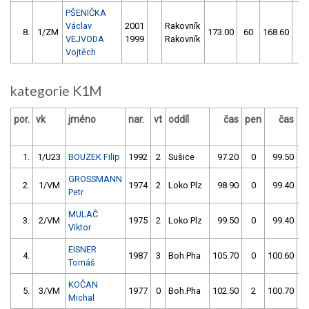
PŠENIČKA
Václav
2001
Rakovník
8.
1/ZM
173.00
60
168.60
12
VEJVODA
1999
Rakovník
Vojtěch
kategorie K1M
por.
vk
jméno
nar.
vt
oddíl
čas
pen
čas
p
1.
1/U23
BOUZEK Filip
1992
2
Sušice
97.20
0
99.50
GROSSMANN
2.
1/VM
1974
2
Loko Plz
98.90
0
99.40
5
Petr
MULAČ
3.
2/VM
1975
2
Loko Plz
99.50
0
99.40
Viktor
EISNER
4.
1987
3
Boh.Pha
105.70
0
100.60
Tomáš
KOČAN
5.
3/VM
1977
0
Boh.Pha
102.50
2
100.70
Michal