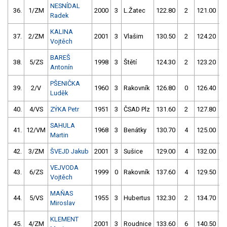
NESNÍDAL
36.
1/ZM
2000
3
L.Žatec
122.80
2
121.00
Radek
KALINA
37.
2/ZM
2001
3
Vlašim
130.50
2
124.20
Vojtěch
BAREŠ
38.
5/ZS
1998
3
Štětí
124.30
2
123.20
Antonín
PŠENIČKA
39.
2/V
1960
3
Rakovník
126.80
0
126.40
1
Luděk
40.
4/VS
ZÝKA Petr
1951
3
ČSAD Plz
131.60
2
127.80
SAHULA
41.
12/VM
1968
3
Benátky
130.70
4
125.00
Martin
42.
3/ZM
ŠVEJD Jakub
2001
3
Sušice
129.00
4
132.00
VEJVODA
43.
6/ZS
1999
0
Rakovník
137.60
4
129.50
Vojtěch
MAŇAS
44.
5/VS
1955
3
Hubertus
132.30
2
134.70
5
Miroslav
KLEMENT
45.
4/ZM
2001
3
Roudnice
133.60
6
140.50
5