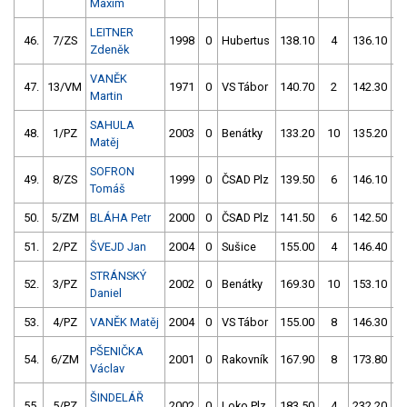
Maxim
LEITNER
46.
7/ZS
1998
0
Hubertus
138.10
4
136.10
Zdeněk
VANĚK
47.
13/VM
1971
0
VS Tábor
140.70
2
142.30
Martin
SAHULA
48.
1/PZ
2003
0
Benátky
133.20
10
135.20
Matěj
SOFRON
49.
8/ZS
1999
0
ČSAD Plz
139.50
6
146.10
5
Tomáš
50.
5/ZM
BLÁHA Petr
2000
0
ČSAD Plz
141.50
6
142.50
51.
2/PZ
ŠVEJD Jan
2004
0
Sušice
155.00
4
146.40
STRÁNSKÝ
52.
3/PZ
2002
0
Benátky
169.30
10
153.10
Daniel
53.
4/PZ
VANĚK Matěj
2004
0
VS Tábor
155.00
8
146.30
5
PŠENIČKA
54.
6/ZM
2001
0
Rakovník
167.90
8
173.80
1
Václav
ŠINDELÁŘ
55.
5/PZ
2002
0
Loko Plz
183.50
4
232.20