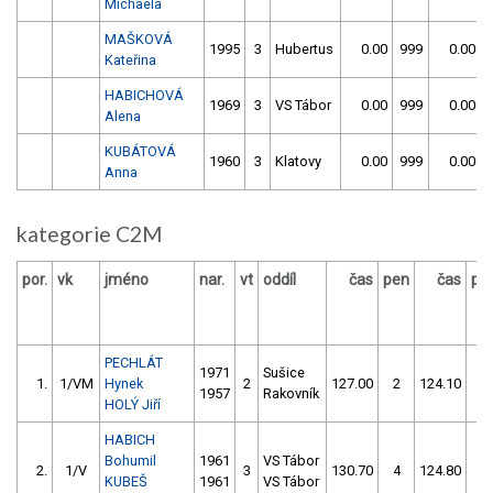
Michaela
MAŠKOVÁ
1995
3
Hubertus
0.00
999
0.00
Kateřina
HABICHOVÁ
1969
3
VS Tábor
0.00
999
0.00
Alena
KUBÁTOVÁ
1960
3
Klatovy
0.00
999
0.00
Anna
kategorie C2M
por.
vk
jméno
nar.
vt
oddíl
čas
pen
čas
pe
PECHLÁT
1971
Sušice
1.
1/VM
Hynek
2
127.00
2
124.10
0
1957
Rakovník
HOLÝ Jiří
HABICH
Bohumil
1961
VS Tábor
2.
1/V
3
130.70
4
124.80
0
KUBEŠ
1961
VS Tábor