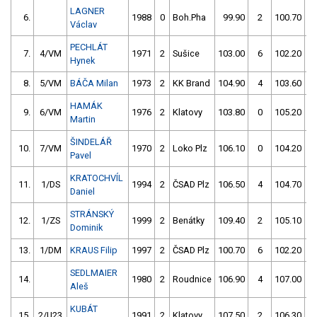
LAGNER
6.
1988
0
Boh.Pha
99.90
2
100.70
Václav
PECHLÁT
7.
4/VM
1971
2
Sušice
103.00
6
102.20
Hynek
8.
5/VM
BÁČA Milan
1973
2
KK Brand
104.90
4
103.60
HAMÁK
9.
6/VM
1976
2
Klatovy
103.80
0
105.20
Martin
ŠINDELÁŘ
10.
7/VM
1970
2
Loko Plz
106.10
0
104.20
Pavel
KRATOCHVÍL
11.
1/DS
1994
2
ČSAD Plz
106.50
4
104.70
Daniel
STRÁNSKÝ
12.
1/ZS
1999
2
Benátky
109.40
2
105.10
Dominik
13.
1/DM
KRAUS Filip
1997
2
ČSAD Plz
100.70
6
102.20
SEDLMAIER
14.
1980
2
Roudnice
106.90
4
107.00
Aleš
KUBÁT
15.
2/U23
1991
2
Klatovy
107.50
2
106.30