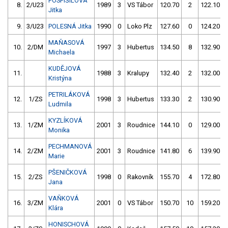
POSPÍŠILOVÁ
8.
2/U23
1989
3
VS Tábor
120.70
2
122.10
Jitka
9.
3/U23
POLESNÁ Jitka
1990
0
Loko Plz
127.60
0
124.20
MAŇASOVÁ
10.
2/DM
1997
3
Hubertus
134.50
8
132.90
Michaela
KUDĚJOVÁ
11.
1988
3
Kralupy
132.40
2
132.00
Kristýna
PETRILÁKOVÁ
12.
1/ZS
1998
3
Hubertus
133.30
2
130.90
Ludmila
KYZLÍKOVÁ
13.
1/ZM
2001
3
Roudnice
144.10
0
129.00
Monika
PECHMANOVÁ
14.
2/ZM
2001
3
Roudnice
141.80
6
139.90
Marie
PŠENIČKOVÁ
15.
2/ZS
1998
0
Rakovník
155.70
4
172.80
Jana
VAŇKOVÁ
16.
3/ZM
2001
0
VS Tábor
150.70
10
159.20
Klára
HONISCHOVÁ