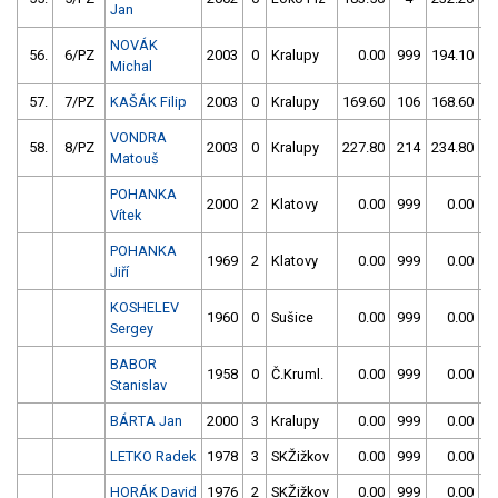
Jan
NOVÁK
56.
6/PZ
2003
0
Kralupy
0.00
999
194.10
Michal
57.
7/PZ
KAŠÁK Filip
2003
0
Kralupy
169.60
106
168.60
1
VONDRA
58.
8/PZ
2003
0
Kralupy
227.80
214
234.80
3
Matouš
POHANKA
2000
2
Klatovy
0.00
999
0.00
9
Vítek
POHANKA
1969
2
Klatovy
0.00
999
0.00
9
Jiří
KOSHELEV
1960
0
Sušice
0.00
999
0.00
9
Sergey
BABOR
1958
0
Č.Kruml.
0.00
999
0.00
9
Stanislav
BÁRTA Jan
2000
3
Kralupy
0.00
999
0.00
9
LETKO Radek
1978
3
SKŽižkov
0.00
999
0.00
9
HORÁK David
1976
2
SKŽižkov
0.00
999
0.00
9