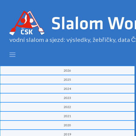
vodní slalom a sjezd: výsledky, žebříčky, data
2026
2025
2024
2023
2022
2021
2020
2019