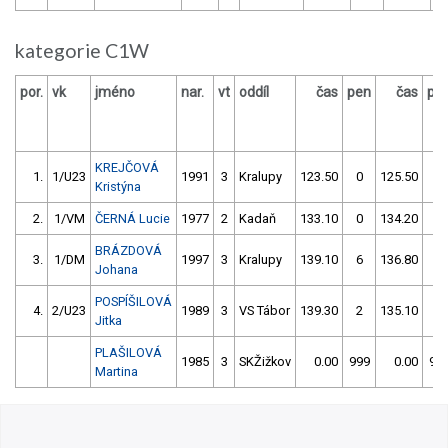
kategorie C1W
por.
vk
jméno
nar.
vt
oddíl
čas
pen
čas
pe
KREJČOVÁ
1.
1/U23
1991
3
Kralupy
123.50
0
125.50
0
Kristýna
2.
1/VM
ČERNÁ Lucie
1977
2
Kadaň
133.10
0
134.20
2
BRÁZDOVÁ
3.
1/DM
1997
3
Kralupy
139.10
6
136.80
0
Johana
POSPÍŠILOVÁ
4.
2/U23
1989
3
VS Tábor
139.30
2
135.10
2
Jitka
PLAŠILOVÁ
1985
3
SKŽižkov
0.00
999
0.00
99
Martina