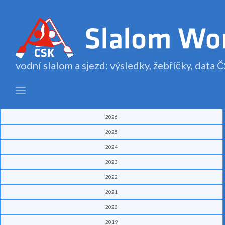
vodní slalom a sjezd: výsledky, žebříčky, data
2026
2025
2024
2023
2022
2021
2020
2019