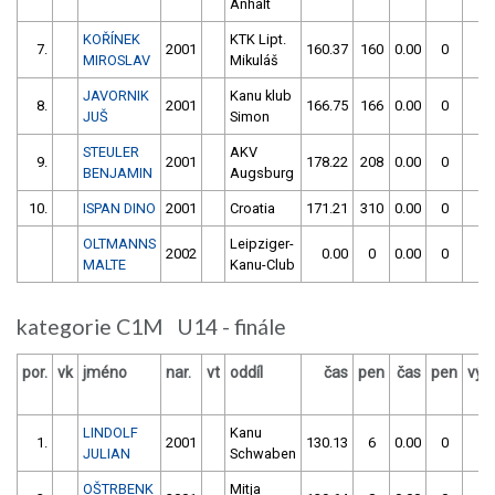
Anhalt
KOŘÍNEK
KTK Lipt.
7.
2001
160.37
160
0.00
0
3
MIROSLAV
Mikuláš
JAVORNIK
Kanu klub
8.
2001
166.75
166
0.00
0
3
JUŠ
Simon
STEULER
AKV
9.
2001
178.22
208
0.00
0
3
BENJAMIN
Augsburg
10.
ISPAN DINO
2001
Croatia
171.21
310
0.00
0
4
OLTMANNS
Leipziger-
2002
0.00
0
0.00
0
MALTE
Kanu-Club
kategorie C1M U14 - finále
por.
vk
jméno
nar.
vt
oddíl
čas
pen
čas
pen
výs
LINDOLF
Kanu
1.
2001
130.13
6
0.00
0
1
JULIAN
Schwaben
OŠTRBENK
Mitja