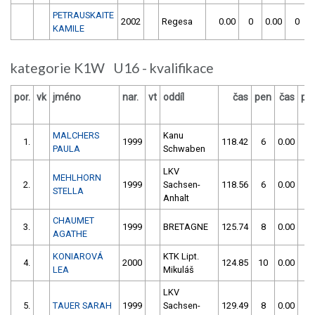
PETRAUSKAITE
2002
Regesa
0.00
0
0.00
0
KAMILE
kategorie K1W U16 - kvalifikace
por.
vk
jméno
nar.
vt
oddíl
čas
pen
čas
pe
MALCHERS
Kanu
1.
1999
118.42
6
0.00
0
PAULA
Schwaben
LKV
MEHLHORN
2.
1999
Sachsen-
118.56
6
0.00
0
STELLA
Anhalt
CHAUMET
3.
1999
BRETAGNE
125.74
8
0.00
0
AGATHE
KONIAROVÁ
KTK Lipt.
4.
2000
124.85
10
0.00
0
LEA
Mikuláš
LKV
5.
TAUER SARAH
1999
Sachsen-
129.49
8
0.00
0