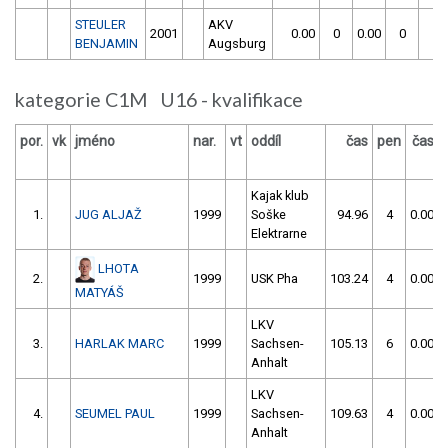
STEULER
AKV
2001
0.00
0
0.00
0
BENJAMIN
Augsburg
kategorie C1M U16 - kvalifikace
por.
vk
jméno
nar.
vt
oddíl
čas
pen
čas
Kajak klub
1.
JUG ALJAŽ
1999
Soške
94.96
4
0.00
Elektrarne
LHOTA
2.
1999
USK Pha
103.24
4
0.00
MATYÁŠ
LKV
3.
HARLAK MARC
1999
Sachsen-
105.13
6
0.00
Anhalt
LKV
4.
SEUMEL PAUL
1999
Sachsen-
109.63
4
0.00
Anhalt