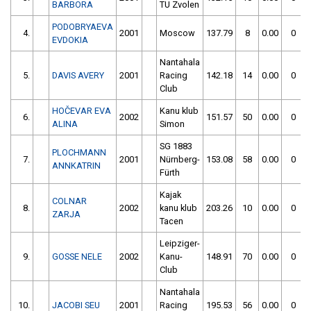
BARBORA
TU Zvolen
PODOBRYAEVA
4.
2001
Moscow
137.79
8
0.00
0
EVDOKIA
Nantahala
5.
DAVIS AVERY
2001
Racing
142.18
14
0.00
0
Club
HOČEVAR EVA
Kanu klub
6.
2002
151.57
50
0.00
0
ALINA
Simon
SG 1883
PLOCHMANN
7.
2001
Nürnberg-
153.08
58
0.00
0
ANNKATRIN
Fürth
Kajak
COLNAR
8.
2002
kanu klub
203.26
10
0.00
0
ZARJA
Tacen
Leipziger-
9.
GOSSE NELE
2002
Kanu-
148.91
70
0.00
0
Club
Nantahala
10.
JACOBI SEU
2001
Racing
195.53
56
0.00
0