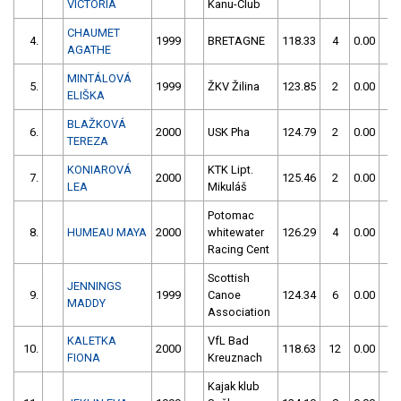
VICTORIA
Kanu-Club
CHAUMET
4.
1999
BRETAGNE
118.33
4
0.00
0
AGATHE
MINTÁLOVÁ
5.
1999
ŽKV Žilina
123.85
2
0.00
0
ELIŠKA
BLAŽKOVÁ
6.
2000
USK Pha
124.79
2
0.00
0
TEREZA
KONIAROVÁ
KTK Lipt.
7.
2000
125.46
2
0.00
0
LEA
Mikuláš
Potomac
8.
HUMEAU MAYA
2000
whitewater
126.29
4
0.00
0
Racing Cent
Scottish
JENNINGS
9.
1999
Canoe
124.34
6
0.00
0
MADDY
Association
KALETKA
VfL Bad
10.
2000
118.63
12
0.00
0
FIONA
Kreuznach
Kajak klub