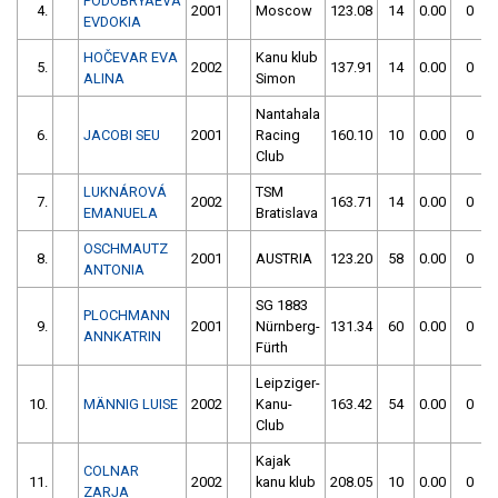
PODOBRYAEVA
4.
2001
Moscow
123.08
14
0.00
0
EVDOKIA
HOČEVAR EVA
Kanu klub
5.
2002
137.91
14
0.00
0
ALINA
Simon
Nantahala
6.
JACOBI SEU
2001
Racing
160.10
10
0.00
0
Club
LUKNÁROVÁ
TSM
7.
2002
163.71
14
0.00
0
EMANUELA
Bratislava
OSCHMAUTZ
8.
2001
AUSTRIA
123.20
58
0.00
0
ANTONIA
SG 1883
PLOCHMANN
9.
2001
Nürnberg-
131.34
60
0.00
0
ANNKATRIN
Fürth
Leipziger-
10.
MÄNNIG LUISE
2002
Kanu-
163.42
54
0.00
0
Club
Kajak
COLNAR
11.
2002
kanu klub
208.05
10
0.00
0
ZARJA