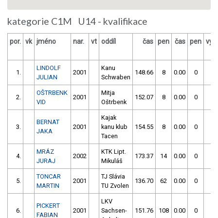
kategorie C1M U14 - kvalifikace
por.
vk
jméno
nar.
vt
oddíl
čas
pen
čas
pen
výs
LINDOLF
Kanu
1.
2001
148.66
8
0.00
0
1
JULIAN
Schwaben
OŠTRBENK
Mitja
2.
2001
152.07
8
0.00
0
1
VID
Oštrbenk
Kajak
BERNAT
3.
2001
kanu klub
154.55
8
0.00
0
1
JAKA
Tacen
MRÁZ
KTK Lipt.
4.
2002
173.37
14
0.00
0
1
JURAJ
Mikuláš
TONCAR
TJ Slávia
5.
2001
136.70
62
0.00
0
1
MARTIN
TU Zvolen
LKV
PICKERT
6.
2001
Sachsen-
151.76
108
0.00
0
2
FABIAN