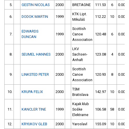
5.
GESTIN NICOLAS
2000
BRETAGNE
111.53
6
0.00
KTK Lipt.
6.
DODOK MARTIN
1999
112.22
10
0.00
Mikuláš
Scottish
EDWARDS
7.
1999
Canoe
120.48
6
0.00
DUNCAN
Association
LKV
8.
SEUMEL HANNES
2000
Sachsen-
123.08
4
0.00
Anhalt
Scottish
9.
LINKSTED PETER
2000
Canoe
120.93
8
0.00
Association
TSM
10.
KRUPA FELIX
2000
142.97
10
0.00
Bratislava
Kajak klub
11.
KANCLER TINE
1999
Soške
106.58
58
0.00
Elektrarne
12.
KRYUKOV GLEB
2000
Yaroslavl
155.09
10
0.00