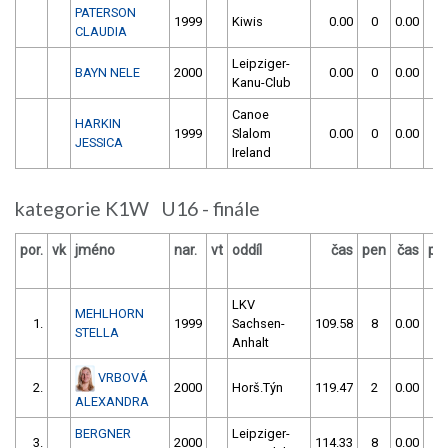
PATERSON
1999
Kiwis
0.00
0
0.00
0
CLAUDIA
Leipziger-
BAYN NELE
2000
0.00
0
0.00
0
Kanu-Club
Canoe
HARKIN
1999
Slalom
0.00
0
0.00
0
JESSICA
Ireland
kategorie K1W U16 - finále
por.
vk
jméno
nar.
vt
oddíl
čas
pen
čas
pe
LKV
MEHLHORN
1.
1999
Sachsen-
109.58
8
0.00
0
STELLA
Anhalt
VRBOVÁ
2.
2000
Horš.Týn
119.47
2
0.00
0
ALEXANDRA
BERGNER
Leipziger-
3.
2000
114.33
8
0.00
0