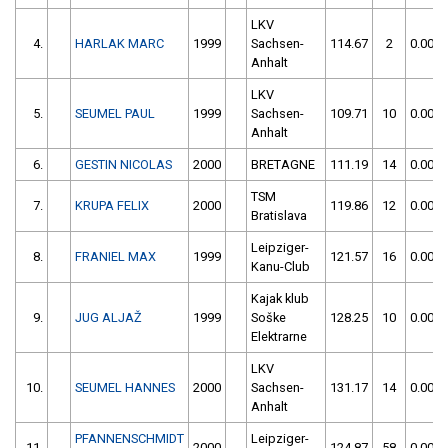
LKV
4.
HARLAK MARC
1999
Sachsen-
114.67
2
0.00
Anhalt
LKV
5.
SEUMEL PAUL
1999
Sachsen-
109.71
10
0.00
Anhalt
6.
GESTIN NICOLAS
2000
BRETAGNE
111.19
14
0.00
TSM
7.
KRUPA FELIX
2000
119.86
12
0.00
Bratislava
Leipziger-
8.
FRANIEL MAX
1999
121.57
16
0.00
Kanu-Club
Kajak klub
9.
JUG ALJAŽ
1999
Soške
128.25
10
0.00
Elektrarne
LKV
10.
SEUMEL HANNES
2000
Sachsen-
131.17
14
0.00
Anhalt
PFANNENSCHMIDT
Leipziger-
11.
2000
124.87
58
0.00