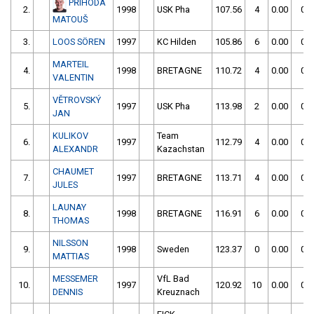
PŘÍHODA
2.
1998
USK Pha
107.56
4
0.00
0
MATOUŠ
3.
LOOS SÖREN
1997
KC Hilden
105.86
6
0.00
0
MARTEIL
4.
1998
BRETAGNE
110.72
4
0.00
0
VALENTIN
VĚTROVSKÝ
5.
1997
USK Pha
113.98
2
0.00
0
JAN
KULIKOV
Team
6.
1997
112.79
4
0.00
0
ALEXANDR
Kazachstan
CHAUMET
7.
1997
BRETAGNE
113.71
4
0.00
0
JULES
LAUNAY
8.
1998
BRETAGNE
116.91
6
0.00
0
THOMAS
NILSSON
9.
1998
Sweden
123.37
0
0.00
0
MATTIAS
MESSEMER
VfL Bad
10.
1997
120.92
10
0.00
0
DENNIS
Kreuznach