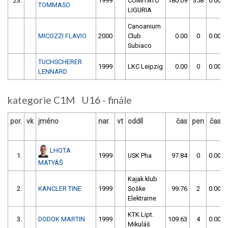
23.
1999
COMITATO
180.09
358
0.00
TOMMASO
LIGURIA
Canoanium
MICOZZI FLAVIO
2000
Club
0.00
0
0.00
Subiaco
TUCHSCHERER
1999
LKC Leipzig
0.00
0
0.00
LENNARD
kategorie C1M U16 - finále
por.
vk
jméno
nar.
vt
oddíl
čas
pen
čas
LHOTA
1.
1999
USK Pha
97.84
0
0.00
MATYÁŠ
Kajak klub
2.
KANCLER TINE
1999
Soške
99.76
2
0.00
Elektrarne
KTK Lipt.
3.
DODOK MARTIN
1999
109.63
4
0.00
Mikuláš