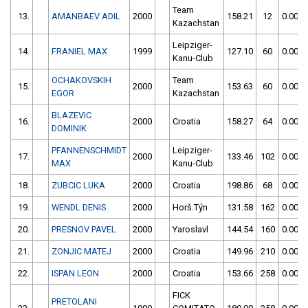
Team
13.
AMANBAEV ADIL
2000
158.21
12
0.00
Kazachstan
Leipziger-
14.
FRANIEL MAX
1999
127.10
60
0.00
Kanu-Club
OCHAKOVSKIH
Team
15.
2000
153.63
60
0.00
EGOR
Kazachstan
BLAZEVIC
16.
2000
Croatia
158.27
64
0.00
DOMINIK
PFANNENSCHMIDT
Leipziger-
17.
2000
133.46
102
0.00
MAX
Kanu-Club
18.
ZUBCIC LUKA
2000
Croatia
198.86
68
0.00
19.
WENDL DENIS
2000
Horš.Týn
131.58
162
0.00
20.
PRESNOV PAVEL
2000
Yaroslavl
144.54
160
0.00
21.
ZONJIC MATEJ
2000
Croatia
149.96
210
0.00
22.
ISPAN LEON
2000
Croatia
153.66
258
0.00
FICK
PRETOLANI