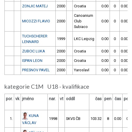
ZONJIC MATEJ
2000
Croatia
0.00
0
0.00
Canoanium
MICOZZI FLAVIO
2000
Club
0.00
0
0.00
Subiaco
TUCHSCHERER
1999
LKC Leipzig
0.00
0
0.00
LENNARD
ZUBCIC LUKA
2000
Croatia
0.00
0
0.00
ISPAN LEON
2000
Croatia
0.00
0
0.00
PRESNOV PAVEL
2000
Yaroslavl
0.00
0
0.00
kategorie C1M U18 - kvalifikace
por.
vk
jméno
nar.
vt
oddíl
čas
pen
čas
pen
KUNA
1.
1998
SKVS ČB
103.32
8
0.00
0
VÁCLAV