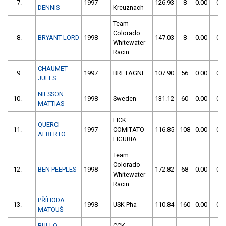
7.
1997
126.93
8
0.00
0
DENNIS
Kreuznach
Team
Colorado
8.
BRYANT LORD
1998
147.03
8
0.00
0
Whitewater
Racin
CHAUMET
9.
1997
BRETAGNE
107.90
56
0.00
0
JULES
NILSSON
10.
1998
Sweden
131.12
60
0.00
0
MATTIAS
FICK
QUERCI
11.
1997
COMITATO
116.85
108
0.00
0
ALBERTO
LIGURIA
Team
Colorado
12.
BEN PEEPLES
1998
172.82
68
0.00
0
Whitewater
Racin
PŘÍHODA
13.
1998
USK Pha
110.84
160
0.00
0
MATOUŠ
BULLO
CCK