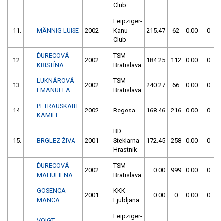
Club
Leipziger-
11.
MÄNNIG LUISE
2002
Kanu-
215.47
62
0.00
0
Club
ĎURECOVÁ
TSM
12.
2002
184.25
112
0.00
0
KRISTÍNA
Bratislava
LUKNÁROVÁ
TSM
13.
2002
240.27
66
0.00
0
EMANUELA
Bratislava
PETRAUSKAITE
14.
2002
Regesa
168.46
216
0.00
0
KAMILE
BD
15.
BRGLEZ ŽIVA
2001
Steklarna
172.45
258
0.00
0
Hrastnik
ĎURECOVÁ
TSM
2002
0.00
999
0.00
0
MAHULIENA
Bratislava
GOSENCA
KKK
2001
0.00
0
0.00
0
MANCA
Ljubljana
Leipziger-
VOIGT