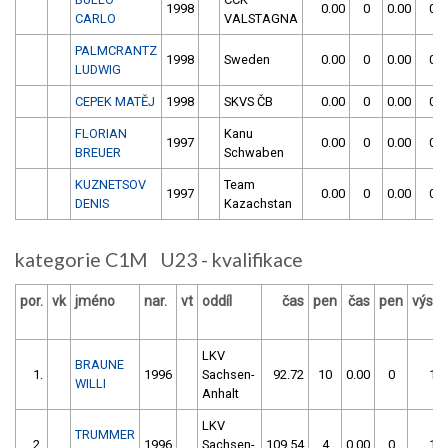
1998
0.00
0
0.00
0
CARLO
VALSTAGNA
PALMCRANTZ
1998
Sweden
0.00
0
0.00
0
LUDWIG
CEPEK MATĚJ
1998
SKVS ČB
0.00
0
0.00
0
FLORIAN
Kanu
1997
0.00
0
0.00
0
BREUER
Schwaben
KUZNETSOV
Team
1997
0.00
0
0.00
0
DENIS
Kazachstan
kategorie C1M U23 - kvalifikace
por.
vk
jméno
nar.
vt
oddíl
čas
pen
čas
pen
výsle
LKV
BRAUNE
1.
1996
Sachsen-
92.72
10
0.00
0
102
WILLI
Anhalt
LKV
TRUMMER
2.
1996
Sachsen-
109.54
4
0.00
0
113