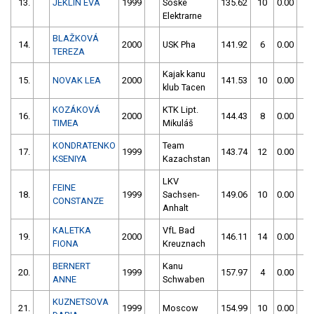
13.
JEKLIN EVA
1999
Soške
135.62
10
0.00
0
Elektrarne
BLAŽKOVÁ
14.
2000
USK Pha
141.92
6
0.00
0
TEREZA
Kajak kanu
15.
NOVAK LEA
2000
141.53
10
0.00
0
klub Tacen
KOZÁKOVÁ
KTK Lipt.
16.
2000
144.43
8
0.00
0
TIMEA
Mikuláš
KONDRATENKO
Team
17.
1999
143.74
12
0.00
0
KSENIYA
Kazachstan
LKV
FEINE
18.
1999
Sachsen-
149.06
10
0.00
0
CONSTANZE
Anhalt
KALETKA
VfL Bad
19.
2000
146.11
14
0.00
0
FIONA
Kreuznach
BERNERT
Kanu
20.
1999
157.97
4
0.00
0
ANNE
Schwaben
KUZNETSOVA
21.
1999
Moscow
154.99
10
0.00
0