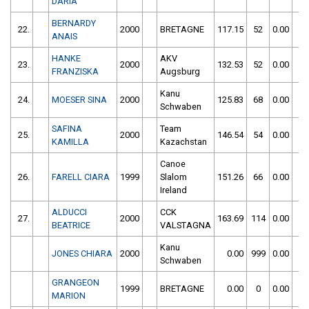
DARIA
BERNARDY
22.
2000
BRETAGNE
117.15
52
0.00
0
ANAIS
HANKE
AKV
23.
2000
132.53
52
0.00
0
FRANZISKA
Augsburg
Kanu
24.
MOESER SINA
2000
125.83
68
0.00
0
Schwaben
SAFINA
Team
25.
2000
146.54
54
0.00
0
KAMILLA
Kazachstan
Canoe
26.
FARELL CIARA
1999
Slalom
151.26
66
0.00
0
Ireland
ALDUCCI
CCK
27.
2000
163.69
114
0.00
0
BEATRICE
VALSTAGNA
Kanu
JONES CHIARA
2000
0.00
999
0.00
0
Schwaben
GRANGEON
1999
BRETAGNE
0.00
0
0.00
0
MARION