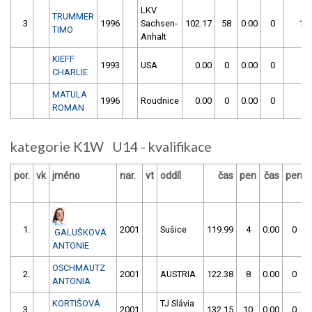
LKV
TRUMMER
3.
1996
Sachsen-
102.17
58
0.00
0
160
TIMO
Anhalt
KIEFF
1993
USA
0.00
0
0.00
0
CHARLIE
MATULA
1996
Roudnice
0.00
0
0.00
0
ROMAN
kategorie K1W U14 - kvalifikace
por.
vk
jméno
nar.
vt
oddíl
čas
pen
čas
pen
1.
2001
Sušice
119.99
4
0.00
0
GALUŠKOVÁ
ANTONIE
OSCHMAUTZ
2.
2001
AUSTRIA
122.38
8
0.00
0
ANTONIA
KORTIŠOVÁ
TJ Slávia
3.
2001
132.15
10
0.00
0