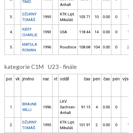
TIMO
Anhalt
DŽURNÝ
KTK Lipt.
3.
1995
103.71
10
0.00
0
113
TOMÁŠ
Mikuláš
KIEFF
4.
1993
USA
118.44
14
0.00
0
132
CHARLIE
MATULA
5.
1996
Roudnice
108.68
104
0.00
0
212
ROMAN
kategorie C1M U23 - finále
por.
vk
jméno
nar.
vt
oddíl
čas
pen
čas
pen
výsle
LKV
BRAUNE
1.
1996
Sachsen-
91.15
4
0.00
0
9
WILLI
Anhalt
DŽURNÝ
KTK Lipt.
2.
1995
101.91
2
0.00
0
103
TOMÁŠ
Mikuláš