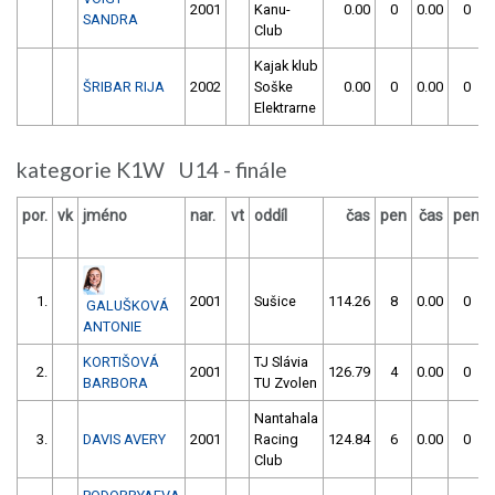
2001
Kanu-
0.00
0
0.00
0
SANDRA
Club
Kajak klub
ŠRIBAR RIJA
2002
Soške
0.00
0
0.00
0
Elektrarne
kategorie K1W U14 - finále
por.
vk
jméno
nar.
vt
oddíl
čas
pen
čas
pen
1.
2001
Sušice
114.26
8
0.00
0
GALUŠKOVÁ
ANTONIE
KORTIŠOVÁ
TJ Slávia
2.
2001
126.79
4
0.00
0
BARBORA
TU Zvolen
Nantahala
3.
DAVIS AVERY
2001
Racing
124.84
6
0.00
0
Club