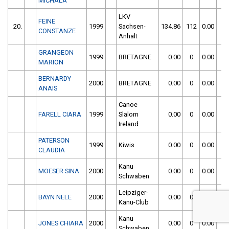
MICHALA
LKV
FEINE
20.
1999
Sachsen-
134.86
112
0.00
0
CONSTANZE
Anhalt
GRANGEON
1999
BRETAGNE
0.00
0
0.00
0
MARION
BERNARDY
2000
BRETAGNE
0.00
0
0.00
0
ANAIS
Canoe
FARELL CIARA
1999
Slalom
0.00
0
0.00
0
Ireland
PATERSON
1999
Kiwis
0.00
0
0.00
0
CLAUDIA
Kanu
MOESER SINA
2000
0.00
0
0.00
0
Schwaben
Leipziger-
BAYN NELE
2000
0.00
0
0.00
0
Kanu-Club
Kanu
JONES CHIARA
2000
0.00
0
0.00
0
Schwaben