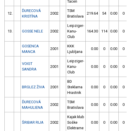
Tacen
ĎURECOVÁ
TSM
12.
2002
219.64
54
0.00
0
KRISTÍNA
Bratislava
Leipziger-
13.
GOSSE NELE
2002
Kanu-
164.30
114
0.00
0
Club
GOSENCA
KKK
2001
0.00
0
0.00
0
MANCA
Ljubljana
Leipziger-
VOIGT
2001
Kanu-
0.00
0
0.00
0
SANDRA
Club
BD
BRGLEZ ŽIVA
2001
Steklarna
0.00
0
0.00
0
Hrastnik
ĎURECOVÁ
TSM
2002
0.00
0
0.00
0
MAHULIENA
Bratislava
Kajak klub
ŠRIBAR RIJA
2002
Soške
0.00
0
0.00
0
Elektrarne