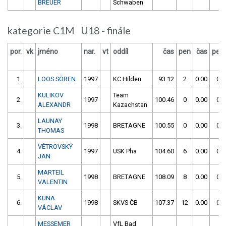
BREUER
Schwaben
kategorie C1M U18 - finále
por.
vk
jméno
nar.
vt
oddíl
čas
pen
čas
pen
1.
LOOS SÖREN
1997
KC Hilden
93.12
2
0.00
0
KULIKOV
Team
2.
1997
100.46
0
0.00
0
ALEXANDR
Kazachstan
LAUNAY
3.
1998
BRETAGNE
100.55
0
0.00
0
THOMAS
VĚTROVSKÝ
4.
1997
USK Pha
104.60
6
0.00
0
JAN
MARTEIL
5.
1998
BRETAGNE
108.09
8
0.00
0
VALENTIN
KUNA
6.
1998
SKVS ČB
107.37
12
0.00
0
VÁCLAV
MESSEMER
VfL Bad