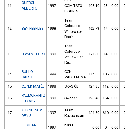
FICK
QUERCI
11.
1997
COMITATO
108.10
58
0.00
0
ALBERTO
LIGURIA
Team
Colorado
12.
BEN PEEPLES
1998
162.73
14
0.00
0
Whitewater
Racin
Team
Colorado
13.
BRYANT LORD
1998
171.68
14
0.00
0
Whitewater
Racin
BULLO
CCK
14.
1998
114.55
106
0.00
0
CARLO
VALSTAGNA
15.
CEPEK MATĚJ
1998
SKVS ČB
124.85
112
0.00
0
PALMCRANTZ
16.
1998
Sweden
126.40
164
0.00
0
LUDWIG
KUZNETSOV
Team
17.
1997
121.50
610
0.00
0
DENIS
Kazachstan
FLORIAN
Kanu
1997
0.00
0
0.00
0