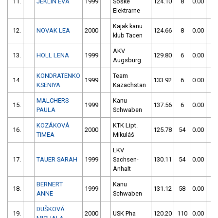
11.
JEKLIN EVA
1999
Soške
124.10
8
0.00
0
Elektrarne
Kajak kanu
12.
NOVAK LEA
2000
124.66
8
0.00
0
klub Tacen
AKV
13.
HOLL LENA
1999
129.80
6
0.00
0
Augsburg
KONDRATENKO
Team
14.
1999
133.92
6
0.00
0
KSENIYA
Kazachstan
MALCHERS
Kanu
15.
1999
137.56
6
0.00
0
PAULA
Schwaben
KOZÁKOVÁ
KTK Lipt.
16.
2000
125.78
54
0.00
0
TIMEA
Mikuláš
LKV
17.
TAUER SARAH
1999
Sachsen-
130.11
54
0.00
0
Anhalt
BERNERT
Kanu
18.
1999
131.12
58
0.00
0
ANNE
Schwaben
DUŠKOVÁ
19.
2000
USK Pha
120.20
110
0.00
0