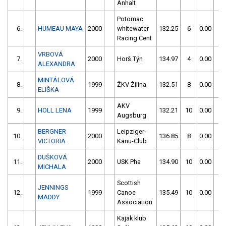
Anhalt
Potomac
6.
HUMEAU MAYA
2000
whitewater
132.25
6
0.00
0
Racing Cent
VRBOVÁ
7.
2000
Horš.Týn
134.97
4
0.00
0
ALEXANDRA
MINTÁLOVÁ
8.
1999
ŽKV Žilina
132.51
8
0.00
0
ELIŠKA
AKV
9.
HOLL LENA
1999
132.21
10
0.00
0
Augsburg
BERGNER
Leipziger-
10.
2000
136.85
8
0.00
0
VICTORIA
Kanu-Club
DUŠKOVÁ
11.
2000
USK Pha
134.90
10
0.00
0
MICHALA
Scottish
JENNINGS
12.
1999
Canoe
135.49
10
0.00
0
MADDY
Association
Kajak klub