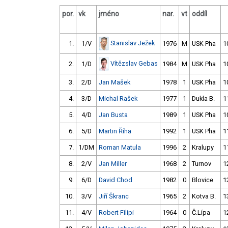
por.
vk
jméno
nar.
vt
oddíl
Stanislav Ježek
1.
1/V
1976
M
USK Pha
1
Vítězslav Gebas
2.
1/D
1984
M
USK Pha
1
3.
2/D
Jan Mašek
1978
1
USK Pha
1
4.
3/D
Michal Rašek
1977
1
Dukla B.
1
5.
4/D
Jan Busta
1989
1
USK Pha
1
6.
5/D
Martin Říha
1992
1
USK Pha
1
7.
1/DM
Roman Matula
1996
2
Kralupy
1
8.
2/V
Jan Miller
1968
2
Turnov
1
9.
6/D
David Chod
1982
0
Blovice
1
10.
3/V
Jiří Škranc
1965
2
Kotva B.
1
11.
4/V
Robert Filipi
1964
0
Č.Lípa
1