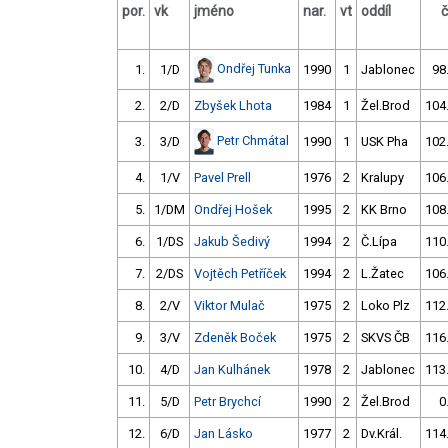
por.
vk
jméno
nar.
vt
oddíl
Ondřej Tunka
1.
1/D
1990
1
Jablonec
98
2.
2/D
Zbyšek Lhota
1984
1
Žel.Brod
104
Petr Chmátal
3.
3/D
1990
1
USK Pha
102
4.
1/V
Pavel Prell
1976
2
Kralupy
106
5.
1/DM
Ondřej Hošek
1995
2
KK Brno
108
6.
1/DS
Jakub Šedivý
1994
2
Č.Lípa
110
7.
2/DS
Vojtěch Petříček
1994
2
L.Žatec
106
8.
2/V
Viktor Mulač
1975
2
Loko Plz
112
9.
3/V
Zdeněk Boček
1975
2
SKVS ČB
116
10.
4/D
Jan Kulhánek
1978
2
Jablonec
113
11.
5/D
Petr Brychcí
1990
2
Žel.Brod
0
12.
6/D
Jan Lásko
1977
2
Dv.Král.
114