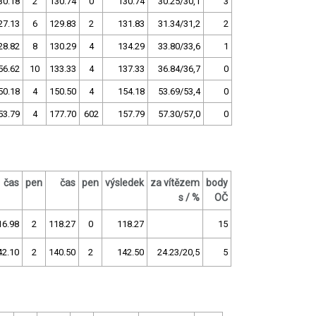
30.18
2
130.74
0
130.74
30.25/30,1
3
27.13
6
129.83
2
131.83
31.34/31,2
2
28.82
8
130.29
4
134.29
33.80/33,6
1
56.62
10
133.33
4
137.33
36.84/36,7
0
50.18
4
150.50
4
154.18
53.69/53,4
0
53.79
4
177.70
602
157.79
57.30/57,0
0
čas
pen
čas
pen
výsledek
za vítězem
body
s / %
OČ
16.98
2
118.27
0
118.27
15
42.10
2
140.50
2
142.50
24.23/20,5
5