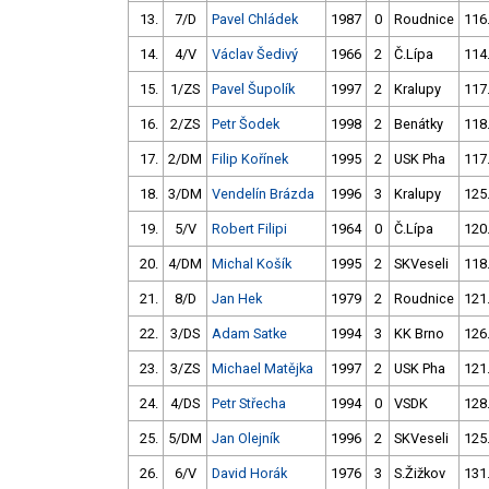
13.
7/D
Pavel Chládek
1987
0
Roudnice
116
14.
4/V
Václav Šedivý
1966
2
Č.Lípa
114
15.
1/ZS
Pavel Šupolík
1997
2
Kralupy
117
16.
2/ZS
Petr Šodek
1998
2
Benátky
118
17.
2/DM
Filip Kořínek
1995
2
USK Pha
117
18.
3/DM
Vendelín Brázda
1996
3
Kralupy
125
19.
5/V
Robert Filipi
1964
0
Č.Lípa
120
20.
4/DM
Michal Košík
1995
2
SKVeseli
118
21.
8/D
Jan Hek
1979
2
Roudnice
121
22.
3/DS
Adam Satke
1994
3
KK Brno
126
23.
3/ZS
Michael Matějka
1997
2
USK Pha
121
24.
4/DS
Petr Střecha
1994
0
VSDK
128
25.
5/DM
Jan Olejník
1996
2
SKVeseli
125
26.
6/V
David Horák
1976
3
S.Žižkov
131