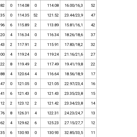
.82
0
114.08
0
114.08
16.00/16,3
52
.35
0
114.35
52
121.52
23.44/23,9
47
.96
6
115.89
2
113.89
15.81/16,1
42
.20
4
116.34
0
116.34
18.26/18,6
37
.43
2
117.91
2
115.91
17.83/18,2
32
.00
4
119.24
0
119.24
21.16/21,6
27
.22
8
119.49
2
117.49
19.41/19,8
22
.88
4
120.64
4
116.64
18.56/18,9
17
.47
0
121.05
0
121.05
22.97/23,4
16
.41
6
121.43
0
121.43
23.35/23,8
15
.12
2
123.12
2
121.42
23.34/23,8
14
.76
8
126.31
4
122.31
24.23/24,7
13
.62
4
129.62
6
125.23
27.15/27,7
12
.35
6
130.93
0
130.93
32.85/33,5
11