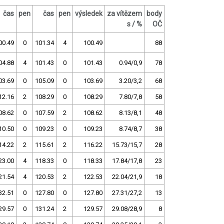
čas
pen
čas
pen
výsledek
za vítězem
body
s / %
OČ
00.49
0
101.34
4
100.49
88
04.88
4
101.43
0
101.43
0.94/0,9
78
03.69
0
105.09
0
103.69
3.20/3,2
68
12.16
2
108.29
0
108.29
7.80/7,8
58
08.62
0
107.59
2
108.62
8.13/8,1
48
10.50
0
109.23
0
109.23
8.74/8,7
38
14.22
2
115.61
2
116.22
15.73/15,7
28
23.00
4
118.33
0
118.33
17.84/17,8
23
21.54
4
120.53
2
122.53
22.04/21,9
18
32.51
0
127.80
0
127.80
27.31/27,2
13
29.57
0
131.24
2
129.57
29.08/28,9
8