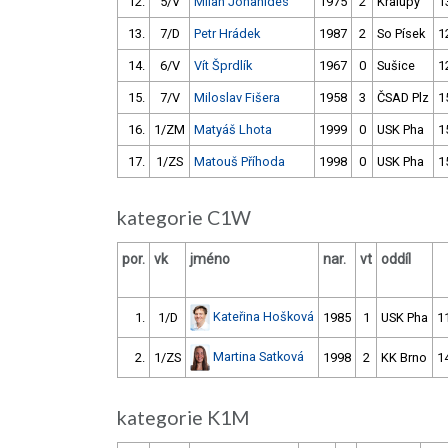
12.
5/V
Milan Johanides
1975
2
Kralupy
1
13.
7/D
Petr Hrádek
1987
2
So Písek
1
14.
6/V
Vít Šprdlík
1967
0
Sušice
1
15.
7/V
Miloslav Fišera
1958
3
ČSAD Plz
1
16.
1/ZM
Matyáš Lhota
1999
0
USK Pha
1
17.
1/ZS
Matouš Příhoda
1998
0
USK Pha
1
kategorie C1W
por.
vk
jméno
nar.
vt
oddíl
Kateřina Hošková
1.
1/D
1985
1
USK Pha
1
Martina Satková
2.
1/ZS
1998
2
KK Brno
1
kategorie K1M