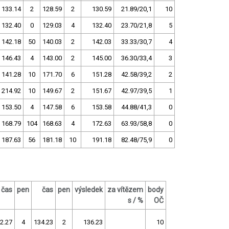
133.14
2
128.59
2
130.59
21.89/20,1
10
132.40
0
129.03
4
132.40
23.70/21,8
5
142.18
50
140.03
2
142.03
33.33/30,7
4
146.43
4
143.00
2
145.00
36.30/33,4
3
141.28
10
171.70
6
151.28
42.58/39,2
2
214.92
10
149.67
2
151.67
42.97/39,5
1
153.50
4
147.58
6
153.58
44.88/41,3
0
168.79
104
168.63
4
172.63
63.93/58,8
0
187.63
56
181.18
10
191.18
82.48/75,9
0
čas
pen
čas
pen
výsledek
za vítězem
body
s / %
OČ
2.27
4
134.23
2
136.23
10