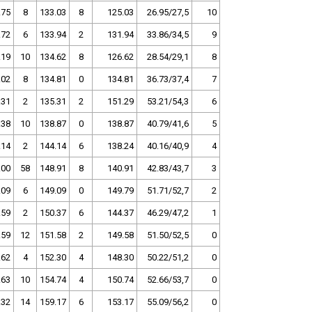
.75
8
133.03
8
125.03
26.95/27,5
10
.72
6
133.94
2
131.94
33.86/34,5
9
.19
10
134.62
8
126.62
28.54/29,1
8
.02
8
134.81
0
134.81
36.73/37,4
7
.31
2
135.31
2
151.29
53.21/54,3
6
.38
10
138.87
0
138.87
40.79/41,6
5
.14
2
144.14
6
138.24
40.16/40,9
4
.00
58
148.91
8
140.91
42.83/43,7
3
.09
6
149.09
0
149.79
51.71/52,7
2
.59
2
150.37
6
144.37
46.29/47,2
1
.59
12
151.58
2
149.58
51.50/52,5
0
.62
4
152.30
4
148.30
50.22/51,2
0
.63
10
154.74
4
150.74
52.66/53,7
0
.32
14
159.17
6
153.17
55.09/56,2
0