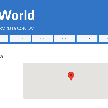
čky, data ČSK DV
3
2022
2021
2020
2019
2
ta