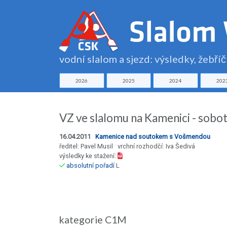
vodní slalom a sjezd: výsledky, žebří
2026
2025
2024
202
VZ ve slalomu na Kamenici - sobo
16.04.2011
Kamenice nad soutokem s Vošmendou
ředitel: Pavel Musil vrchní rozhodčí: Iva Šedivá
výsledky ke stažení:
absolutní pořadí
L
kategorie C1M