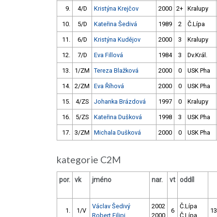
9.
4/D
Kristýna Krejčov
2000
2+
Kralupy
10.
5/D
Kateřina Šedivá
1989
2
Č.Lípa
11.
6/D
Kristýna Kudějov
2000
3
Kralupy
12.
7/D
Eva Fillová
1984
3
Dv.Král.
13.
1/ZM
Tereza Blažková
2000
0
USK Pha
14.
2/ZM
Eva Říhová
2000
0
USK Pha
15.
4/ZS
Johanka Brázdová
1997
0
Kralupy
16.
5/ZS
Kateřina Dušková
1998
3
USK Pha
17.
3/ZM
Michala Dušková
2000
0
USK Pha
kategorie C2M
por.
vk
jméno
nar.
vt
oddíl
Václav Šedivý
2002
Č.Lípa
1.
1/V
6
13
Robert Filipi
2000
Č.Lípa