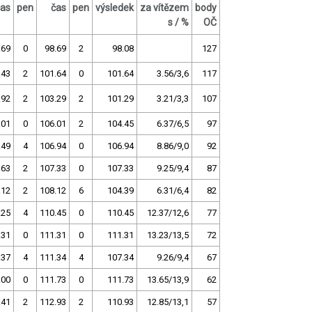
čas
pen
čas
pen
výsledek
za vítězem
body
s / %
OČ
.69
0
98.69
2
98.08
127
.43
2
101.64
0
101.64
3.56/3,6
117
.92
2
103.29
2
101.29
3.21/3,3
107
.01
0
106.01
2
104.45
6.37/6,5
97
.49
4
106.94
0
106.94
8.86/9,0
92
.63
2
107.33
0
107.33
9.25/9,4
87
.12
2
108.12
6
104.39
6.31/6,4
82
.25
4
110.45
0
110.45
12.37/12,6
77
.31
0
111.31
0
111.31
13.23/13,5
72
.37
4
111.34
4
107.34
9.26/9,4
67
.00
0
111.73
0
111.73
13.65/13,9
62
.41
2
112.93
2
110.93
12.85/13,1
57