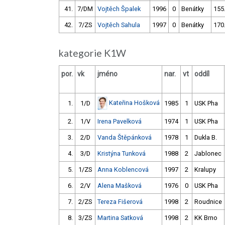
41.
7/DM
Vojtěch Špalek
1996
0
Benátky
155
42.
7/ZS
Vojtěch Sahula
1997
0
Benátky
170
kategorie K1W
por.
vk
jméno
nar.
vt
oddíl
Kateřina Hošková
1.
1/D
1985
1
USK Pha
2.
1/V
Irena Pavelková
1974
1
USK Pha
3.
2/D
Vanda Štěpánková
1978
1
Dukla B.
4.
3/D
Kristýna Tunková
1988
2
Jablonec
5.
1/ZS
Anna Koblencová
1997
2
Kralupy
6.
2/V
Alena Mašková
1976
0
USK Pha
7.
2/ZS
Tereza Fišerová
1998
2
Roudnice
8.
3/ZS
Martina Satková
1998
2
KK Brno