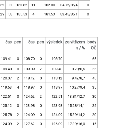
.62
8
163.62
11
182.80
84.72/86,4
0
.29
58
185.53
4
181.53
83.45/85,1
0
čas
pen
čas
pen
výsledek
za vítězem
body
s / %
OČ
109.41
0
108.70
0
108.70
65
109.40
0
109.09
2
109.40
0.70/0,6
55
120.07
2
118.12
0
118.12
9.42/8,7
45
119.63
4
118.97
0
118.97
10.27/9,4
35
122.51
0
124.62
2
122.51
13.81/12,7
30
125.12
0
123.98
0
123.98
15.28/14,1
25
125.78
2
124.09
0
124.09
15.39/14,2
20
124.09
2
127.62
0
126.09
17.39/16,0
15