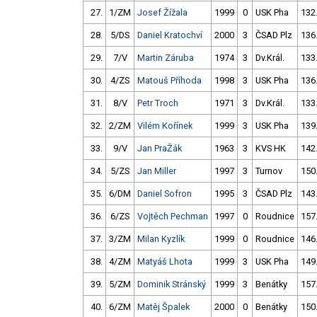
27.
1/ZM
Josef Žížala
1999
0
USK Pha
132
28.
5/DS
Daniel Kratochví
2000
3
ČSAD Plz
136
29.
7/V
Martin Záruba
1974
3
Dv.Král.
133
30.
4/ZS
Matouš Příhoda
1998
3
USK Pha
136
31.
8/V
Petr Troch
1971
3
Dv.Král.
133
32.
2/ZM
Vilém Kořínek
1999
3
USK Pha
139
33.
9/V
Jan PraŽák
1963
3
KVS HK
142
34.
5/ZS
Jan Miller
1997
3
Turnov
150
35.
6/DM
Daniel Sofron
1995
3
ČSAD Plz
143
36.
6/ZS
Vojtěch Pechman
1997
0
Roudnice
157
37.
3/ZM
Milan Kyzlík
1999
0
Roudnice
146
38.
4/ZM
Matyáš Lhota
1999
3
USK Pha
149
39.
5/ZM
Dominik Stránský
1999
3
Benátky
157
40.
6/ZM
Matěj Špalek
2000
0
Benátky
150