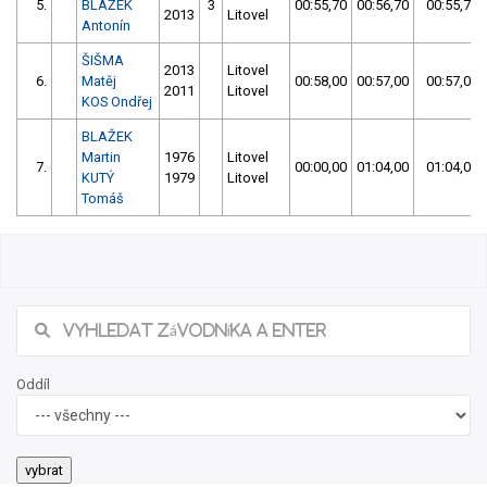
5.
BLAŽEK
3
00:55,70
00:56,70
00:55,70
2013
Litovel
Antonín
ŠIŠMA
2013
Litovel
6.
Matěj
00:58,00
00:57,00
00:57,00
2011
Litovel
KOS Ondřej
BLAŽEK
Martin
1976
Litovel
7.
00:00,00
01:04,00
01:04,00
KUTÝ
1979
Litovel
Tomáš
Oddíl