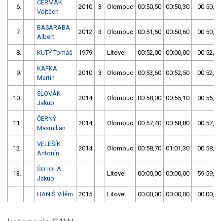
ČERMÁK
6.
2010
3
Olomouc
00:50,50
00:50,30
00:50,30
Vojtěch
BASARABA
7.
2012
3
Olomouc
00:51,50
00:50,60
00:50,60
Albert
8.
KUTÝ Tomáš
1979
Litovel
00:52,00
00:00,00
00:52,00
KAFKA
9.
2010
3
Olomouc
00:53,60
00:52,50
00:52,50
Martin
SLOVÁK
10.
2014
Olomouc
00:58,00
00:55,10
00:55,10
Jakub
ČERNÝ
11.
2014
Olomouc
00:57,40
00:58,80
00:57,40
Maxmilian
VELEŠÍK
12.
2014
Olomouc
00:58,70
01:01,30
00:58,70
Antonín
ŠOTOLA
13.
Litovel
00:00,00
00:00,00
59:59,99
Jakub
HANIŠ Vilém
2015
Litovel
00:00,00
00:00,00
00:00,00