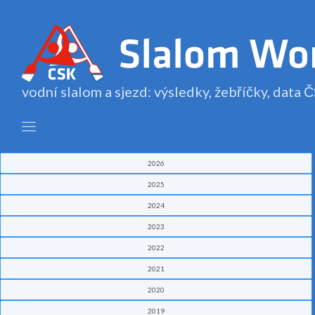
vodní slalom a sjezd: výsledky, žebříčky, data
2026
2025
2024
2023
2022
2021
2020
2019