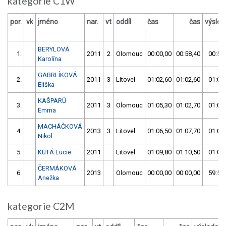
kategorie C1W
por.
vk
jméno
nar.
vt
oddíl
čas
čas
výsled
BERYLOVÁ
1.
2011
2
Olomouc
00:00,00
00:58,40
00:58
Karolína
GABRLÍKOVÁ
2.
2011
3
Litovel
01:02,60
01:02,60
01:02
Eliška
KAŠPARŮ
3.
2011
3
Olomouc
01:05,30
01:02,70
01:02
Emma
MACHÁČKOVÁ
4.
2013
3
Litovel
01:06,50
01:07,70
01:06
Nikol
5.
KUTÁ Lucie
2011
Litovel
01:09,80
01:10,50
01:09
ČERMÁKOVÁ
6.
2013
Olomouc
00:00,00
00:00,00
59:59
Anežka
kategorie C2M