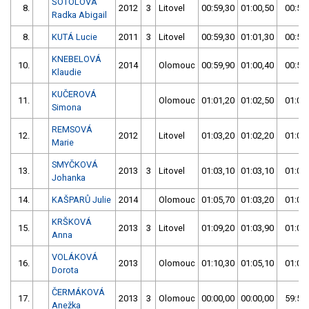
ŠOTOLOVÁ
8.
2012
3
Litovel
00:59,30
01:00,50
00:59
Radka Abigail
8.
KUTÁ Lucie
2011
3
Litovel
00:59,30
01:01,30
00:59
KNEBELOVÁ
10.
2014
Olomouc
00:59,90
01:00,40
00:59
Klaudie
KUČEROVÁ
11.
Olomouc
01:01,20
01:02,50
01:01
Simona
REMSOVÁ
12.
2012
Litovel
01:03,20
01:02,20
01:02
Marie
SMYČKOVÁ
13.
2013
3
Litovel
01:03,10
01:03,10
01:03
Johanka
14.
KAŠPARŮ Julie
2014
Olomouc
01:05,70
01:03,20
01:03
KRŠKOVÁ
15.
2013
3
Litovel
01:09,20
01:03,90
01:03
Anna
VOLÁKOVÁ
16.
2013
Olomouc
01:10,30
01:05,10
01:05
Dorota
ČERMÁKOVÁ
17.
2013
3
Olomouc
00:00,00
00:00,00
59:59
Anežka