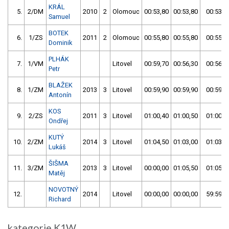
KRÁL
5.
2/DM
2010
2
Olomouc
00:53,80
00:53,80
00:53,8
Samuel
BOTEK
6.
1/ZS
2011
2
Olomouc
00:55,80
00:55,80
00:55,8
Dominik
PLHÁK
7.
1/VM
Litovel
00:59,70
00:56,30
00:56,3
Petr
BLAŽEK
8.
1/ZM
2013
3
Litovel
00:59,90
00:59,90
00:59,9
Antonín
KOS
9.
2/ZS
2011
3
Litovel
01:00,40
01:00,50
01:00,4
Ondřej
KUTÝ
10.
2/ZM
2014
3
Litovel
01:04,50
01:03,00
01:03,0
Lukáš
ŠIŠMA
11.
3/ZM
2013
3
Litovel
00:00,00
01:05,50
01:05,5
Matěj
NOVOTNÝ
12.
2014
Litovel
00:00,00
00:00,00
59:59,9
Richard
kategorie K1W