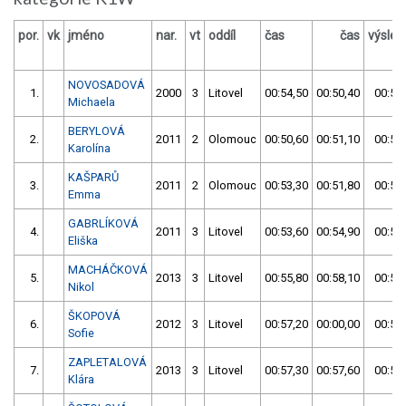
por.
vk
jméno
nar.
vt
oddíl
čas
čas
výsled
NOVOSADOVÁ
1.
2000
3
Litovel
00:54,50
00:50,40
00:50
Michaela
BERYLOVÁ
2.
2011
2
Olomouc
00:50,60
00:51,10
00:50
Karolína
KAŠPARŮ
3.
2011
2
Olomouc
00:53,30
00:51,80
00:51
Emma
GABRLÍKOVÁ
4.
2011
3
Litovel
00:53,60
00:54,90
00:53
Eliška
MACHÁČKOVÁ
5.
2013
3
Litovel
00:55,80
00:58,10
00:55
Nikol
ŠKOPOVÁ
6.
2012
3
Litovel
00:57,20
00:00,00
00:57
Sofie
ZAPLETALOVÁ
7.
2013
3
Litovel
00:57,30
00:57,60
00:57
Klára