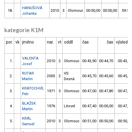
HANUŠOVÁ
18.
2010
3
Olomouc
00:00,00
00:00,00
59:59
Johanka
kategorie K1M
por.
vk
jméno
nar.
vt
oddíl
čas
čas
výsledek
VALENTA
1.
2010
2
Olomouc
00:43,90
00:44,70
00:43,90
Josef
RUTAR
VS
2.
2003
2
00:45,70
00:45,60
00:45,60
Martin
Desná
KRATOCHVÍL
3.
1971
3
Olomouc
00:47,00
00:47,80
00:47,00
Petr
BLAŽEK
4.
1976
Litovel
00:47,40
00:00,00
00:47,40
Martin
KRÁL
5.
2010
3
Olomouc
00:51,00
00:50,00
00:50,00
Samuel