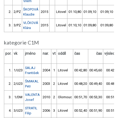
Vilém
ŠKOPOVÁ
2.
2/PZ
2015
Litovel
01:10,80
01:09,10
01:09,10
Klaudie
VLČKOVÁ
3.
3/PZ
2015
Litovel
01:10,10
01:09,80
01:09,80
Klára
kategorie C1M
por.
vk
jméno
nar.
vt
oddíl
čas
čas
výslede
SALAJ
1.
1/U23
2004
1
Litovel
00:42,80
00:45,60
00:42,8
František
ŠMAKAL
2.
2/U23
2003
2
Litovel
00:48,20
00:49,40
00:48,2
Petr
VALENTA
3.
1/DM
2010
2
Olomouc
00:51,70
00:53,30
00:51,7
Josef
STRATIL
4.
3/U23
2006
3
Litovel
00:52,40
00:51,90
00:51,9
Filip