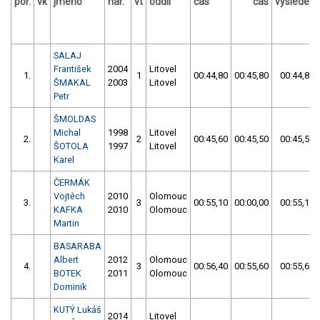
por.
vk
jméno
nar.
vt
oddíl
čas
čas
výsledek
SALAJ
František
2004
Litovel
1.
1
00:44,80
00:45,80
00:44,80
ŠMAKAL
2003
Litovel
Petr
ŠMOLDAS
Michal
1998
Litovel
2.
2
00:45,60
00:45,50
00:45,50
ŠOTOLA
1997
Litovel
Karel
ČERMÁK
Vojtěch
2010
Olomouc
3.
3
00:55,10
00:00,00
00:55,10
KAFKA
2010
Olomouc
Martin
BASARABA
Albert
2012
Olomouc
4.
3
00:56,40
00:55,60
00:55,60
BOTEK
2011
Olomouc
Dominik
KUTÝ Lukáš
2014
Litovel