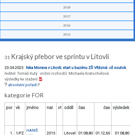
2018
2017
2016
2015
Krajský přebor ve sprintu v Litovli
31
23.04.2025
řeka Morava v Litovli; start u bazénu ZŠ Vítězná- cíl soutok
ředitel: Tomáš Kutý vrchní rozhodčí: Michaela Kratochvílová
výsledky ke stažení:
absolutní pořadí
P
kategorie FOR
por.
vk
jméno
nar.
vt
oddíl
čas
čas
výsledek
v
HANIŠ
1.
1/PZ
2015
Litovel
01:08,80
01:12,60
01:08,80