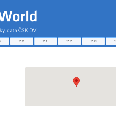
čky, data ČSK DV
3
2022
2021
2020
2019
2