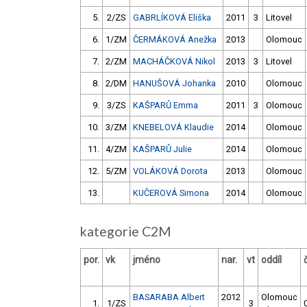
5.
2/ZS
GABRLÍKOVÁ Eliška
2011
3
Litovel
6.
1/ZM
ČERMÁKOVÁ Anežka
2013
Olomouc
7.
2/ZM
MACHÁČKOVÁ Nikol
2013
3
Litovel
8.
2/DM
HANUŠOVÁ Johanka
2010
Olomouc
9.
3/ZS
KAŠPARŮ Emma
2011
3
Olomouc
10.
3/ZM
KNEBELOVÁ Klaudie
2014
Olomouc
11.
4/ZM
KAŠPARŮ Julie
2014
Olomouc
12.
5/ZM
VOLÁKOVÁ Dorota
2013
Olomouc
13.
KUČEROVÁ Simona
2014
Olomouc
kategorie C2M
por.
vk
jméno
nar.
vt
oddíl
BASARABA Albert
2012
Olomouc
1.
1/ZS
3