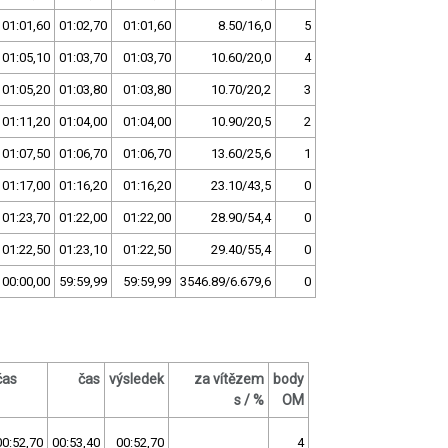
01:01,60
01:02,70
01:01,60
8.50/16,0
5
01:05,10
01:03,70
01:03,70
10.60/20,0
4
01:05,20
01:03,80
01:03,80
10.70/20,2
3
01:11,20
01:04,00
01:04,00
10.90/20,5
2
01:07,50
01:06,70
01:06,70
13.60/25,6
1
01:17,00
01:16,20
01:16,20
23.10/43,5
0
01:23,70
01:22,00
01:22,00
28.90/54,4
0
01:22,50
01:23,10
01:22,50
29.40/55,4
0
00:00,00
59:59,99
59:59,99
3546.89/6.679,6
0
čas
čas
výsledek
za vítězem
body
s / %
OM
00:52,70
00:53,40
00:52,70
4