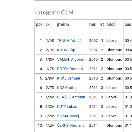
kategorie C1M
por.
vk
jméno
nar.
vt
oddíl
čas
1.
1/DS
TRNKA Tobiáš
2007
1
Litovel
00:4
2.
2/DS
KUTÍN Filip
2007
2
Olomouc
00:4
3.
1/DM
VALENTA Josef
2010
2
Olomouc
00:5
4.
1/ZS
BOTEK Dominik
2011
2
Olomouc
00:5
5.
2/DM
KRÁL Samuel
2010
2
Olomouc
00:5
6.
2/ZS
KOS Ondřej
2011
3
Litovel
00:5
7.
1/ZM
BLAŽEK Antonín
2013
3
Litovel
01:0
8.
2/ZM
KUTÝ Lukáš
2014
3
Litovel
01:0
9.
3/ZM
ŠIŠMA Matěj
2013
3
Litovel
01:0
10.
4/ZM
ČERNÝ Maxmilian
2014
Olomouc
01:1