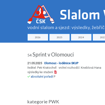
vodní slalom a sjezd: výsledky, žebří
2026
2025
2024
202
Sprint v Olomouci
54
21.05.2025
Olomouc - loděnice SKUP
ředitel: Petr Kratochvíl vrchní rozhodčí: Kneblová Hana
výsledky ke stažení:
absolutní pořadí
P
kategorie PWK