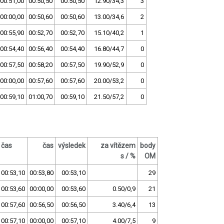
00:51,00
00:50,50
00:50,50
12.90/34,3
3
00:00,00
00:50,60
00:50,60
13.00/34,6
2
00:55,90
00:52,70
00:52,70
15.10/40,2
1
00:54,40
00:56,40
00:54,40
16.80/44,7
0
00:57,50
00:58,20
00:57,50
19.90/52,9
0
00:00,00
00:57,60
00:57,60
20.00/53,2
0
00:59,10
01:00,70
00:59,10
21.50/57,2
0
čas
čas
výsledek
za vítězem
body
s / %
OM
00:53,10
00:53,80
00:53,10
29
00:53,60
00:00,00
00:53,60
0.50/0,9
21
00:57,60
00:56,50
00:56,50
3.40/6,4
13
00:57,10
00:00,00
00:57,10
4.00/7,5
9