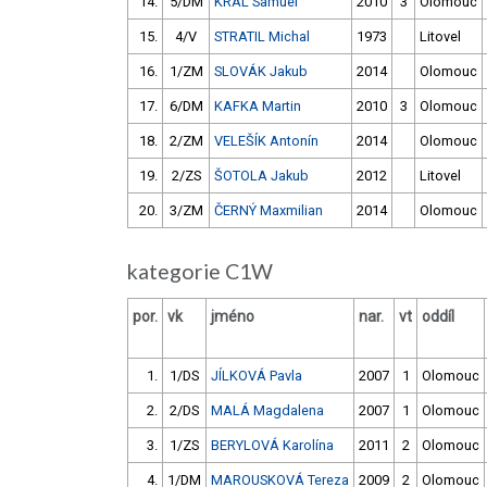
14.
5/DM
KRÁL Samuel
2010
3
Olomouc
15.
4/V
STRATIL Michal
1973
Litovel
16.
1/ZM
SLOVÁK Jakub
2014
Olomouc
17.
6/DM
KAFKA Martin
2010
3
Olomouc
18.
2/ZM
VELEŠÍK Antonín
2014
Olomouc
19.
2/ZS
ŠOTOLA Jakub
2012
Litovel
20.
3/ZM
ČERNÝ Maxmilian
2014
Olomouc
kategorie C1W
por.
vk
jméno
nar.
vt
oddíl
1.
1/DS
JÍLKOVÁ Pavla
2007
1
Olomouc
2.
2/DS
MALÁ Magdalena
2007
1
Olomouc
3.
1/ZS
BERYLOVÁ Karolína
2011
2
Olomouc
4.
1/DM
MAROUSKOVÁ Tereza
2009
2
Olomouc