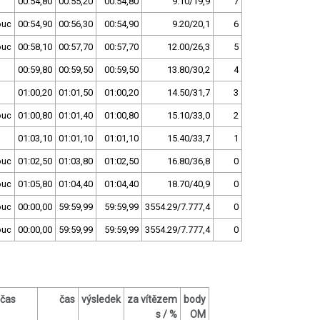
l
00:54,80
00:55,20
00:54,80
9.10/19,9
7
ouc
00:54,90
00:56,30
00:54,90
9.20/20,1
6
ouc
00:58,10
00:57,70
00:57,70
12.00/26,3
5
l
00:59,80
00:59,50
00:59,50
13.80/30,2
4
l
01:00,20
01:01,50
01:00,20
14.50/31,7
3
ouc
01:00,80
01:01,40
01:00,80
15.10/33,0
2
l
01:03,10
01:01,10
01:01,10
15.40/33,7
1
ouc
01:02,50
01:03,80
01:02,50
16.80/36,8
0
ouc
01:05,80
01:04,40
01:04,40
18.70/40,9
0
ouc
00:00,00
59:59,99
59:59,99
3554.29/7.777,4
0
ouc
00:00,00
59:59,99
59:59,99
3554.29/7.777,4
0
čas
čas
výsledek
za vítězem
body
s / %
OM