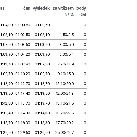
čas
čas
výsledek
za vítězem
body
s / %
OM
1:04,00
01:00,60
01:00,60
0
1:02,10
01:02,50
01:02,10
1.50/2,5
0
1:07,50
01:03,60
01:03,60
3.00/5,0
0
1:03,90
01:04,20
01:03,90
3.30/5,4
0
1:12,40
01:07,80
01:07,80
7.20/11,9
0
1:09,70
01:10,20
01:09,70
9.10/15,0
0
1:12,90
01:12,70
01:12,70
12.10/20,0
0
1:13,50
01:14,40
01:13,50
12.90/21,3
0
1:42,80
01:13,70
01:13,70
13.10/21,6
0
1:15,40
01:14,30
01:14,30
13.70/22,6
0
1:18,70
01:18,30
01:18,30
17.70/29,2
0
1:26,50
01:29,60
01:26,50
25.90/42,7
0