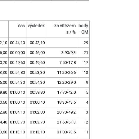
čas
výsledek
za vítězem
body
s / %
OM
2,10
00:44,10
00:42,10
29
6,00
00:00,00
00:46,00
3.90/9,3
21
0,70
00:49,60
00:49,60
7.50/17,8
17
3,30
00:54,80
00:53,30
11.20/26,6
13
5,00
00:54,30
00:54,30
12.20/29,0
9
9,80
01:00,10
00:59,80
17.70/42,0
5
0,60
01:00,40
01:00,40
18.30/43,5
4
2,80
01:04,10
01:02,80
20.70/49,2
3
4,40
01:03,70
01:03,70
21.60/51,3
2
3,60
01:13,10
01:13,10
31.00/73,6
1