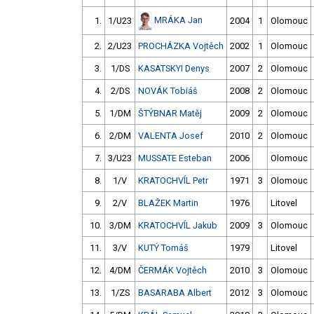
MRÁKA Jan
1.
1/U23
2004
1
Olomouc
2.
2/U23
PROCHÁZKA Vojtěch
2002
1
Olomouc
3.
1/DS
KASATSKYI Denys
2007
2
Olomouc
4.
2/DS
NOVÁK Tobiáš
2008
2
Olomouc
5.
1/DM
ŠTÝBNAR Matěj
2009
2
Olomouc
6.
2/DM
VALENTA Josef
2010
2
Olomouc
7.
3/U23
MUSSATE Esteban
2006
Olomouc
8.
1/V
KRATOCHVÍL Petr
1971
3
Olomouc
9.
2/V
BLAŽEK Martin
1976
Litovel
10.
3/DM
KRATOCHVÍL Jakub
2009
3
Olomouc
11.
3/V
KUTÝ Tomáš
1979
Litovel
12.
4/DM
ČERMÁK Vojtěch
2010
3
Olomouc
13.
1/ZS
BASARABA Albert
2012
3
Olomouc