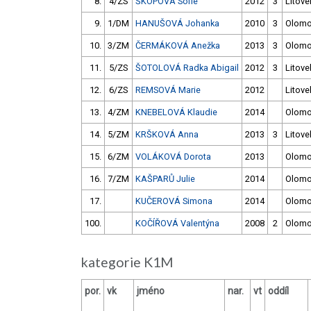
8.
4/ZS
ŠKOPOVÁ Sofie
2012
3
Litove
9.
1/DM
HANUŠOVÁ Johanka
2010
3
Olom
10.
3/ZM
ČERMÁKOVÁ Anežka
2013
3
Olom
11.
5/ZS
ŠOTOLOVÁ Radka Abigail
2012
3
Litove
12.
6/ZS
REMSOVÁ Marie
2012
Litove
13.
4/ZM
KNEBELOVÁ Klaudie
2014
Olom
14.
5/ZM
KRŠKOVÁ Anna
2013
3
Litove
15.
6/ZM
VOLÁKOVÁ Dorota
2013
Olom
16.
7/ZM
KAŠPARŮ Julie
2014
Olom
17.
KUČEROVÁ Simona
2014
Olom
100.
KOČÍŘOVÁ Valentýna
2008
2
Olom
kategorie K1M
por.
vk
jméno
nar.
vt
oddíl