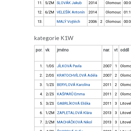
11.
5/ZM
SLOVÁK Jakub
2014
Olomouc
00:0
12.
6/ZM
VELEŠÍK Antonín
2014
Olomouc
01:1
13.
MALÝ Vojtěch
2006
2
Olomouc
00:0
kategorie K1W
por.
vk
jméno
nar.
vt
oddíl
1.
1/DS
JÍLKOVÁ Pavla
2007
1
Olom
2.
2/DS
KRATOCHVÍLOVÁ Adéla
2007
2
Olom
3.
1/ZS
BERYLOVÁ Karolína
2011
2
Olom
4.
2/ZS
KAŠPARŮ Emma
2011
2
Olom
5.
3/ZS
GABRLÍKOVÁ Eliška
2011
3
Litove
6.
1/ZM
ZAPLETALOVÁ Klára
2013
3
Litove
7.
2/ZM
MACHÁČKOVÁ Nikol
2013
3
Litove