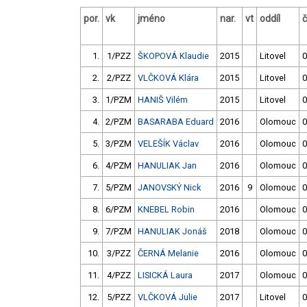
por.
vk
jméno
nar.
vt
oddíl
1.
1/PZZ
ŠKOPOVÁ Klaudie
2015
Litovel
0
2.
2/PZZ
VLČKOVÁ Klára
2015
Litovel
0
3.
1/PZM
HANIŠ Vilém
2015
Litovel
0
4.
2/PZM
BASARABA Eduard
2016
Olomouc
0
5.
3/PZM
VELEŠÍK Václav
2016
Olomouc
0
6.
4/PZM
HANULIAK Jan
2016
Olomouc
0
7.
5/PZM
JANOVSKÝ Nick
2016
9
Olomouc
0
8.
6/PZM
KNEBEL Robin
2016
Olomouc
0
9.
7/PZM
HANULIAK Jonáš
2018
Olomouc
0
10.
3/PZZ
ČERNÁ Melanie
2016
Olomouc
0
11.
4/PZZ
LISICKÁ Laura
2017
Olomouc
0
12.
5/PZZ
VLČKOVÁ Julie
2017
Litovel
0