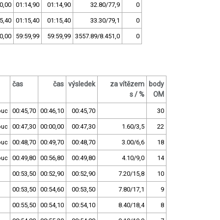
0,00
01:14,90
01:14,90
32.80/77,9
0
5,40
01:15,40
01:15,40
33.30/79,1
0
0,00
59:59,99
59:59,99
3557.89/8.451,0
0
čas
čas
výsledek
za vítězem
body
s / %
OM
ouc
00:45,70
00:46,10
00:45,70
30
ouc
00:47,30
00:00,00
00:47,30
1.60/3,5
22
ouc
00:48,70
00:49,70
00:48,70
3.00/6,6
18
ouc
00:49,80
00:56,80
00:49,80
4.10/9,0
14
l
00:53,50
00:52,90
00:52,90
7.20/15,8
10
l
00:53,50
00:54,60
00:53,50
7.80/17,1
9
l
00:55,50
00:54,10
00:54,10
8.40/18,4
8