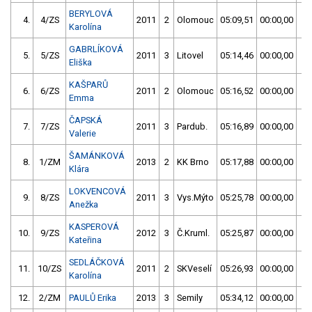
BERYLOVÁ
4.
4/ZS
2011
2
Olomouc
05:09,51
00:00,00
0
Karolína
GABRLÍKOVÁ
5.
5/ZS
2011
3
Litovel
05:14,46
00:00,00
0
Eliška
KAŠPARŮ
6.
6/ZS
2011
2
Olomouc
05:16,52
00:00,00
0
Emma
ČAPSKÁ
7.
7/ZS
2011
3
Pardub.
05:16,89
00:00,00
0
Valerie
ŠAMÁNKOVÁ
8.
1/ZM
2013
2
KK Brno
05:17,88
00:00,00
0
Klára
LOKVENCOVÁ
9.
8/ZS
2011
3
Vys.Mýto
05:25,78
00:00,00
0
Anežka
KASPEROVÁ
10.
9/ZS
2012
3
Č.Kruml.
05:25,87
00:00,00
0
Kateřina
SEDLÁČKOVÁ
11.
10/ZS
2011
2
SKVeselí
05:26,93
00:00,00
0
Karolína
12.
2/ZM
PAULŮ Erika
2013
3
Semily
05:34,12
00:00,00
0