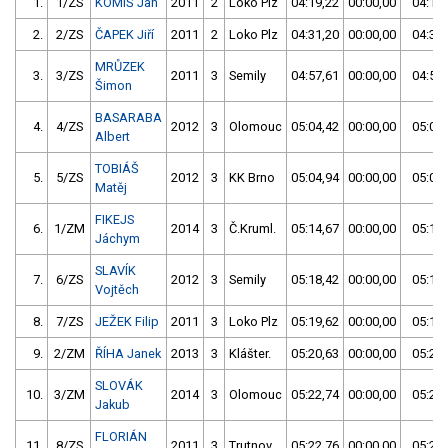
1.
1/ZS
KOMIŠ Jan
2011
2
Loko Plz
04:19,22
00:00,00
04:19,
2.
2/ZS
ČAPEK Jiří
2011
2
Loko Plz
04:31,20
00:00,00
04:31,
MRŮZEK
3.
3/ZS
2011
3
Semily
04:57,61
00:00,00
04:57,
Šimon
BASARABA
4.
4/ZS
2012
3
Olomouc
05:04,42
00:00,00
05:04,
Albert
TOBIÁŠ
5.
5/ZS
2012
3
KK Brno
05:04,94
00:00,00
05:04,
Matěj
FIKEJS
6.
1/ZM
2014
3
Č.Kruml.
05:14,67
00:00,00
05:14,
Jáchym
SLAVÍK
7.
6/ZS
2012
3
Semily
05:18,42
00:00,00
05:18,
Vojtěch
8.
7/ZS
JEŽEK Filip
2011
3
Loko Plz
05:19,62
00:00,00
05:19,
9.
2/ZM
ŘÍHA Janek
2013
3
Klášter.
05:20,63
00:00,00
05:20,
SLOVÁK
10.
3/ZM
2014
3
Olomouc
05:22,74
00:00,00
05:22,
Jakub
FLORIÁN
11.
8/ZS
2011
3
Trutnov
05:22,76
00:00,00
05:22,