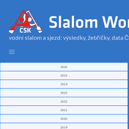
vodní slalom a sjezd: výsledky, žebříčky, data
2026
2025
2024
2023
2022
2021
2020
2019