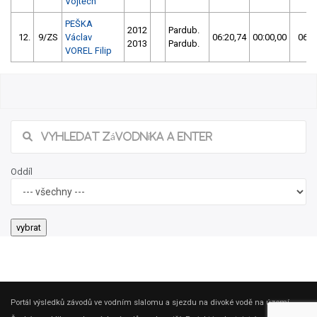
Vojtěch
PEŠKA
2012
Pardub.
12.
9/ZS
Václav
06:20,74
00:00,00
06:2
2013
Pardub.
VOREL Filip
Oddíl
Portál výsledků závodů ve vodním slalomu a sjezdu na divoké vodě na území