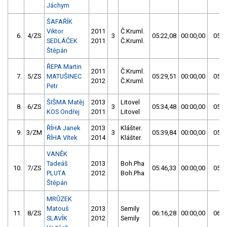
Jáchym
ŠAFAŘÍK
Viktor
2011
Č.Kruml.
6.
4/ZS
3
05:22,08
00:00,00
05:2
SEDLÁČEK
2011
Č.Kruml.
Štěpán
ŘEPA Martin
2011
Č.Kruml.
7.
5/ZS
MATUŠINEC
05:29,51
00:00,00
05:2
2012
Č.Kruml.
Petr
ŠIŠMA Matěj
2013
Litovel
8.
6/ZS
3
05:34,48
00:00,00
05:3
KOS Ondřej
2011
Litovel
ŘÍHA Janek
2013
Klášter.
9.
3/ZM
3
05:39,84
00:00,00
05:3
ŘÍHA Vítek
2014
Klášter.
VANĚK
Tadeáš
2013
Boh.Pha
10.
7/ZS
05:46,33
00:00,00
05:4
PLUTA
2012
Boh.Pha
Štěpán
MRŮZEK
Matouš
2013
Semily
11.
8/ZS
06:16,28
00:00,00
06:1
SLAVÍK
2012
Semily