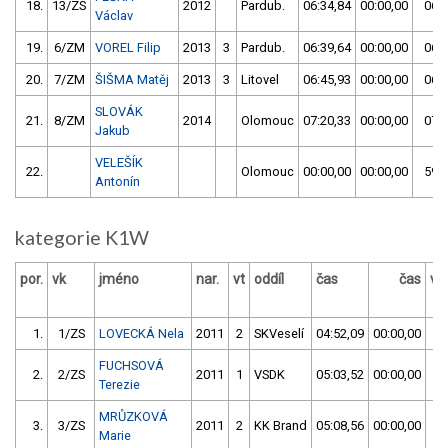
18.
13/ZS
2012
Pardub.
06:34,84
00:00,00
06:3
Václav
19.
6/ZM
VOREL Filip
2013
3
Pardub.
06:39,64
00:00,00
06:3
20.
7/ZM
ŠIŠMA Matěj
2013
3
Litovel
06:45,93
00:00,00
06:4
SLOVÁK
21.
8/ZM
2014
Olomouc
07:20,33
00:00,00
07:2
Jakub
VELEŠÍK
22.
Olomouc
00:00,00
00:00,00
59:5
Antonín
kategorie K1W
por.
vk
jméno
nar.
vt
oddíl
čas
čas
vý
1.
1/ZS
LOVECKÁ Nela
2011
2
SKVeselí
04:52,09
00:00,00
0
FUCHSOVÁ
2.
2/ZS
2011
1
VSDK
05:03,52
00:00,00
0
Terezie
MRŮZKOVÁ
3.
3/ZS
2011
2
KK Brand
05:08,56
00:00,00
0
Marie