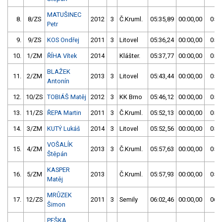
MATUŠINEC
8.
8/ZS
2012
3
Č.Kruml.
05:35,89
00:00,00
05:3
Petr
9.
9/ZS
KOS Ondřej
2011
3
Litovel
05:36,24
00:00,00
05:3
10.
1/ZM
ŘÍHA Vítek
2014
Klášter.
05:37,77
00:00,00
05:3
BLAŽEK
11.
2/ZM
2013
3
Litovel
05:43,44
00:00,00
05:4
Antonín
12.
10/ZS
TOBIÁŠ Matěj
2012
3
KK Brno
05:46,12
00:00,00
05:4
13.
11/ZS
ŘEPA Martin
2011
3
Č.Kruml.
05:52,13
00:00,00
05:5
14.
3/ZM
KUTÝ Lukáš
2014
3
Litovel
05:52,56
00:00,00
05:5
VOŠALÍK
15.
4/ZM
2013
3
Č.Kruml.
05:57,63
00:00,00
05:5
Štěpán
KASPER
16.
5/ZM
2013
Č.Kruml.
05:57,93
00:00,00
05:5
Matěj
MRŮZEK
17.
12/ZS
2011
3
Semily
06:02,46
00:00,00
06:0
Šimon
PEŠKA