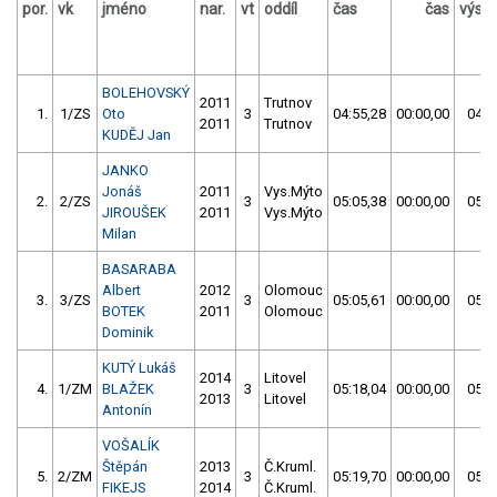
por.
vk
jméno
nar.
vt
oddíl
čas
čas
výsl
BOLEHOVSKÝ
2011
Trutnov
1.
1/ZS
Oto
3
04:55,28
00:00,00
04:5
2011
Trutnov
KUDĚJ Jan
JANKO
Jonáš
2011
Vys.Mýto
2.
2/ZS
3
05:05,38
00:00,00
05:0
JIROUŠEK
2011
Vys.Mýto
Milan
BASARABA
Albert
2012
Olomouc
3.
3/ZS
3
05:05,61
00:00,00
05:0
BOTEK
2011
Olomouc
Dominik
KUTÝ Lukáš
2014
Litovel
4.
1/ZM
BLAŽEK
3
05:18,04
00:00,00
05:1
2013
Litovel
Antonín
VOŠALÍK
Štěpán
2013
Č.Kruml.
5.
2/ZM
3
05:19,70
00:00,00
05:1
FIKEJS
2014
Č.Kruml.