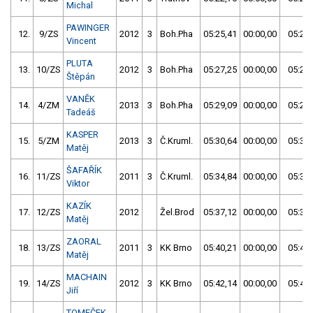
Michal
PAWINGER
12.
9/ZS
2012
3
Boh.Pha
05:25,41
00:00,00
05:25,
Vincent
PLUTA
13.
10/ZS
2012
3
Boh.Pha
05:27,25
00:00,00
05:27,
Štěpán
VANĚK
14.
4/ZM
2013
3
Boh.Pha
05:29,09
00:00,00
05:29,
Tadeáš
KASPER
15.
5/ZM
2013
3
Č.Kruml.
05:30,64
00:00,00
05:30,
Matěj
ŠAFAŘÍK
16.
11/ZS
2011
3
Č.Kruml.
05:34,84
00:00,00
05:34,
Viktor
KAZÍK
17.
12/ZS
2012
Žel.Brod
05:37,12
00:00,00
05:37,
Matěj
ZAORAL
18.
13/ZS
2011
3
KK Brno
05:40,21
00:00,00
05:40,
Matěj
MACHAIN
19.
14/ZS
2012
3
KK Brno
05:42,14
00:00,00
05:42,
Jiří
TOMEČEK