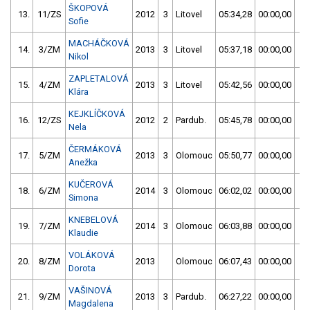
ŠKOPOVÁ
13.
11/ZS
2012
3
Litovel
05:34,28
00:00,00
0
Sofie
MACHÁČKOVÁ
14.
3/ZM
2013
3
Litovel
05:37,18
00:00,00
0
Nikol
ZAPLETALOVÁ
15.
4/ZM
2013
3
Litovel
05:42,56
00:00,00
0
Klára
KEJKLÍČKOVÁ
16.
12/ZS
2012
2
Pardub.
05:45,78
00:00,00
0
Nela
ČERMÁKOVÁ
17.
5/ZM
2013
3
Olomouc
05:50,77
00:00,00
0
Anežka
KUČEROVÁ
18.
6/ZM
2014
3
Olomouc
06:02,02
00:00,00
0
Simona
KNEBELOVÁ
19.
7/ZM
2014
3
Olomouc
06:03,88
00:00,00
0
Klaudie
VOLÁKOVÁ
20.
8/ZM
2013
Olomouc
06:07,43
00:00,00
0
Dorota
VAŠINOVÁ
21.
9/ZM
2013
3
Pardub.
06:27,22
00:00,00
0
Magdalena