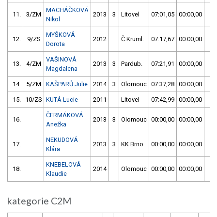
MACHÁČKOVÁ
11.
3/ZM
2013
3
Litovel
07:01,05
00:00,00
07
Nikol
MYŠKOVÁ
12.
9/ZS
2012
Č.Kruml.
07:17,67
00:00,00
07
Dorota
VAŠINOVÁ
13.
4/ZM
2013
3
Pardub.
07:21,91
00:00,00
07
Magdalena
14.
5/ZM
KAŠPARŮ Julie
2014
3
Olomouc
07:37,28
00:00,00
07
15.
10/ZS
KUTÁ Lucie
2011
Litovel
07:42,99
00:00,00
07
ČERMÁKOVÁ
16.
2013
3
Olomouc
00:00,00
00:00,00
59
Anežka
NEKUDOVÁ
17.
2013
3
KK Brno
00:00,00
00:00,00
59
Klára
KNEBELOVÁ
18.
2014
Olomouc
00:00,00
00:00,00
59
Klaudie
kategorie C2M