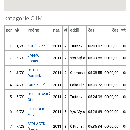
kategorie C1M
por.
vk
jméno
nar.
vt
oddíl
čas
čas
výsl
1.
1/ZS
KUDĚJ Jan
2011
2
Trutnov
05:03,07
00:00,00
05:0
JANKO
2.
2/ZS
2011
2
Vys.Mýto
05:03,86
00:00,00
05:0
Jonáš
BOTEK
3.
3/ZS
2011
2
Olomouc
05:08,55
00:00,00
05:0
Dominik
4.
4/ZS
ČAPEK Jiří
2011
3
Loko Plz
05:09,72
00:00,00
05:0
BOLEHOVSKÝ
5.
5/ZS
2011
2
Trutnov
05:24,96
00:00,00
05:2
Oto
JIROUŠEK
6.
6/ZS
2011
3
Vys.Mýto
05:26,69
00:00,00
05:2
Milan
SEDLÁČEK
7.
7/ZS
2011
3
Č.Kruml.
05:35,34
00:00,00
05:3
Štěpán