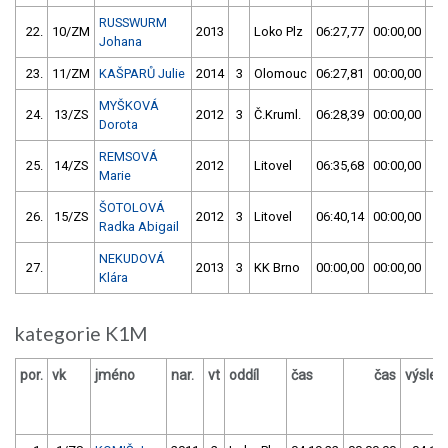
RUSSWURM
22.
10/ZM
2013
Loko Plz
06:27,77
00:00,00
0
Johana
23.
11/ZM
KAŠPARŮ Julie
2014
3
Olomouc
06:27,81
00:00,00
0
MYŠKOVÁ
24.
13/ZS
2012
3
Č.Kruml.
06:28,39
00:00,00
0
Dorota
REMSOVÁ
25.
14/ZS
2012
Litovel
06:35,68
00:00,00
0
Marie
ŠOTOLOVÁ
26.
15/ZS
2012
3
Litovel
06:40,14
00:00,00
0
Radka Abigail
NEKUDOVÁ
27.
2013
3
KK Brno
00:00,00
00:00,00
5
Klára
kategorie K1M
por.
vk
jméno
nar.
vt
oddíl
čas
čas
výsled