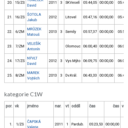
20.
15/ZS
2011
3
SKVeselí
05:44,05
00:00,00
05:44,
David
ŠOTOLA
21.
16/ZS
2012
Litovel
05:47,16
00:00,00
05:47,
Jakub
MRŮZEK
22.
6/ZM
2013
3
Semily
05:57,37
00:00,00
05:57,
Matouš
VELEŠÍK
23.
7/ZM
Olomouc
06:00,40
00:00,00
06:00,
Antonín
NÝVLT
24.
17/ZS
2012
3
Vys.Mýto
06:09,75
00:00,00
06:09,
David
MAREK
25.
8/ZM
2013
3
Dv.Král.
06:43,33
00:00,00
06:43,
Vojtěch
kategorie C1W
por.
vk
jméno
nar.
vt
oddíl
čas
čas
výs
ČAPSKÁ
1.
1/ZS
2011
1
Pardub.
05:23,53
00:00,00
05
Valerie