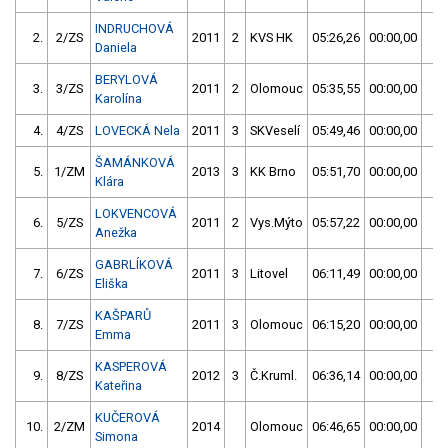
INDRUCHOVÁ
2.
2/ZS
2011
2
KVS HK
05:26,26
00:00,00
05
Daniela
BERYLOVÁ
3.
3/ZS
2011
2
Olomouc
05:35,55
00:00,00
05
Karolína
4.
4/ZS
LOVECKÁ Nela
2011
3
SKVeselí
05:49,46
00:00,00
05
ŠAMÁNKOVÁ
5.
1/ZM
2013
3
KK Brno
05:51,70
00:00,00
05
Klára
LOKVENCOVÁ
6.
5/ZS
2011
2
Vys.Mýto
05:57,22
00:00,00
05
Anežka
GABRLÍKOVÁ
7.
6/ZS
2011
3
Litovel
06:11,49
00:00,00
06
Eliška
KAŠPARŮ
8.
7/ZS
2011
3
Olomouc
06:15,20
00:00,00
06
Emma
KASPEROVÁ
9.
8/ZS
2012
3
Č.Kruml.
06:36,14
00:00,00
06
Kateřina
KUČEROVÁ
10.
2/ZM
2014
Olomouc
06:46,65
00:00,00
06
Simona