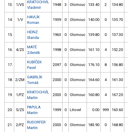
KRATOCHVÍL
13.
1/VS
1948
3
Olomouc
133.40
2
134.80
0
Vladimír
HAVLÍK
14.
1/V
1959
0
Olomouc
140.00
0
135.70
0
Roman
HEINZ
15.
1963
0
Olomouc
139.80
0
137.30
0
Standa
MATÉ
16.
4/ZS
1998
0
Olomouc
161.10
4
152.20
0
Zdeněk
KUBÍČEK
17.
2097
0
Olomouc
176.10
8
156.80
0
Pavel
GABRLÍK
18.
2/ZM
2000
0
Olomouc
164.60
4
161.30
0
Tomáš
KRATOCHVÍL
19.
1/PZ
2003
0
Olomouc
160.80
4
167.20
2
Martin
PAPULA
20.
5/ZS
1999
0
Litovel
0.00
999
163.60
4
Martin
RUDORFER
21.
2/PZ
2003
0
Olomouc
183.90
0
168.80
2
Martin