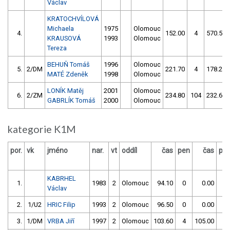
Václav
KRATOCHVÍLOVÁ
Michaela
1975
Olomouc
4.
152.00
4
570.50
KRAUSOVÁ
1993
Olomouc
Tereza
BEHUŇ Tomáš
1996
Olomouc
5.
2/DM
221.70
4
178.20
MATÉ Zdeněk
1998
Olomouc
LONÍK Matěj
2001
Olomouc
6.
2/ZM
234.80
104
232.60
GABRLÍK Tomáš
2000
Olomouc
kategorie K1M
por.
vk
jméno
nar.
vt
oddíl
čas
pen
čas
pe
KABRHEL
1.
1983
2
Olomouc
94.10
0
0.00
0
Václav
2.
1/U2
HRIC Filip
1993
2
Olomouc
96.50
0
0.00
0
3.
1/DM
VRBA Jiří
1997
2
Olomouc
103.60
4
105.00
0