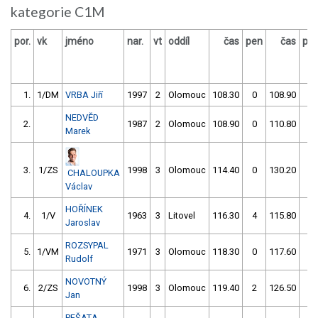
kategorie C1M
por.
vk
jméno
nar.
vt
oddíl
čas
pen
čas
pe
1.
1/DM
VRBA Jiří
1997
2
Olomouc
108.30
0
108.90
2
NEDVĚD
2.
1987
2
Olomouc
108.90
0
110.80
0
Marek
3.
1/ZS
1998
3
Olomouc
114.40
0
130.20
6
CHALOUPKA
Václav
HOŘÍNEK
4.
1/V
1963
3
Litovel
116.30
4
115.80
0
Jaroslav
ROZSYPAL
5.
1/VM
1971
3
Olomouc
118.30
0
117.60
0
Rudolf
NOVOTNÝ
6.
2/ZS
1998
3
Olomouc
119.40
2
126.50
2
Jan
PEŠATA