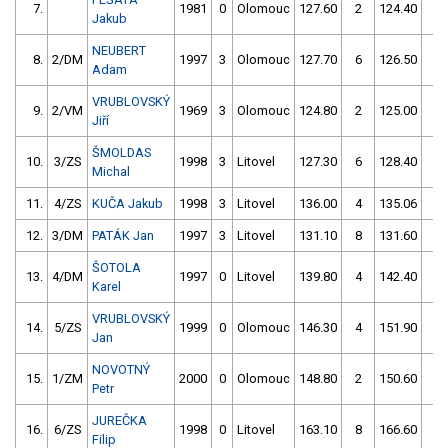
7.
1981
0
Olomouc
127.60
2
124.40
2
Jakub
NEUBERT
8.
2/DM
1997
3
Olomouc
127.70
6
126.50
0
Adam
VRUBLOVSKÝ
9.
2/VM
1969
3
Olomouc
124.80
2
125.00
2
Jiří
ŠMOLDAS
10.
3/ZS
1998
3
Litovel
127.30
6
128.40
4
Michal
11.
4/ZS
KUČA Jakub
1998
3
Litovel
136.00
4
135.06
0
12.
3/DM
PATÁK Jan
1997
3
Litovel
131.10
8
131.60
4
ŠOTOLA
13.
4/DM
1997
0
Litovel
139.80
4
142.40
0
Karel
VRUBLOVSKÝ
14.
5/ZS
1999
0
Olomouc
146.30
4
151.90
4
Jan
NOVOTNÝ
15.
1/ZM
2000
0
Olomouc
148.80
2
150.60
0
Petr
JUREČKA
16.
6/ZS
1998
0
Litovel
163.10
8
166.60
8
Filip