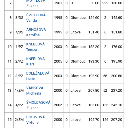
MOTTLOVA
7.
1961
0
0
0.00
999
150.00
Zuzana
ŠVIHELOVÁ
8.
3/DS
1995
0
Olomouc
154.60
2
145.60
5
Vanda
ARNOŠOVÁ
9.
4/DS
1995
0
Litovel
151.40
6
151.80
5
Karolína
KNEBLOVÁ
10.
1/PZ
2003
0
Olomouc
182.20
2
176.00
Tereza
KNEBLOVÁ
11.
2/PZ
2005
0
Olomouc
193.30
6
195.90
Klára
DOLEŽALOVÁ
12.
3/PZ
2003
0
Olomouc
192.90
56
200.80
Lucie
VAŇKOVÁ
13.
1/ZM
2000
0
Litovel
207.80
52
237.20
Michaela
ŠMOLDASOVÁ
14.
4/PZ
2002
0
Litovel
185.00
156
242.10
Zuzana
DIMOVOVÁ
15.
2/ZM
2000
0
Litovel
195.70
156
207.20
1
Viktorie