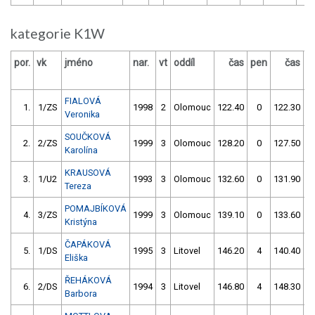
kategorie K1W
por.
vk
jméno
nar.
vt
oddíl
čas
pen
čas
p
FIALOVÁ
1.
1/ZS
1998
2
Olomouc
122.40
0
122.30
Veronika
SOUČKOVÁ
2.
2/ZS
1999
3
Olomouc
128.20
0
127.50
Karolína
KRAUSOVÁ
3.
1/U2
1993
3
Olomouc
132.60
0
131.90
Tereza
POMAJBÍKOVÁ
4.
3/ZS
1999
3
Olomouc
139.10
0
133.60
Kristýna
ČAPÁKOVÁ
5.
1/DS
1995
3
Litovel
146.20
4
140.40
Eliška
ŘEHÁKOVÁ
6.
2/DS
1994
3
Litovel
146.80
4
148.30
Barbora