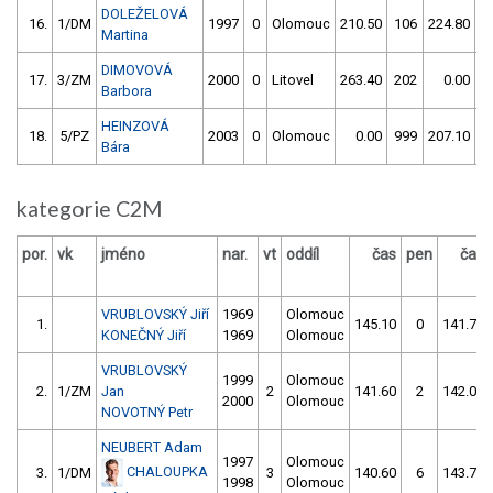
DOLEŽELOVÁ
16.
1/DM
1997
0
Olomouc
210.50
106
224.80
1
Martina
DIMOVOVÁ
17.
3/ZM
2000
0
Litovel
263.40
202
0.00
9
Barbora
HEINZOVÁ
18.
5/PZ
2003
0
Olomouc
0.00
999
207.10
3
Bára
kategorie C2M
por.
vk
jméno
nar.
vt
oddíl
čas
pen
čas
VRUBLOVSKÝ Jiří
1969
Olomouc
1.
145.10
0
141.70
KONEČNÝ Jiří
1969
Olomouc
VRUBLOVSKÝ
1999
Olomouc
2.
1/ZM
Jan
2
141.60
2
142.00
2000
Olomouc
NOVOTNÝ Petr
NEUBERT Adam
1997
Olomouc
CHALOUPKA
3.
1/DM
3
140.60
6
143.70
1998
Olomouc