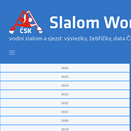
vodní slalom a sjezd: výsledky, žebříčky, data
2026
2025
2024
2023
2022
2021
2020
2019