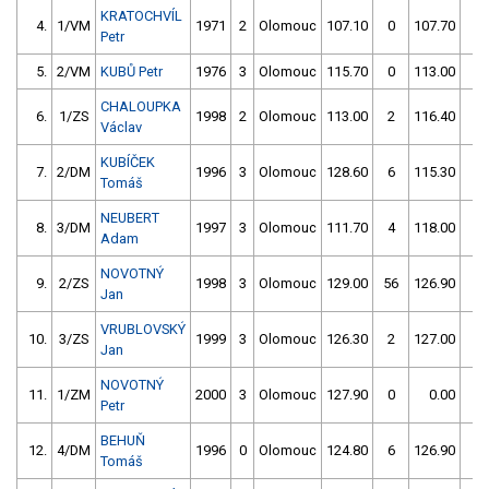
KRATOCHVÍL
4.
1/VM
1971
2
Olomouc
107.10
0
107.70
0
Petr
5.
2/VM
KUBŮ Petr
1976
3
Olomouc
115.70
0
113.00
0
CHALOUPKA
6.
1/ZS
1998
2
Olomouc
113.00
2
116.40
2
Václav
KUBÍČEK
7.
2/DM
1996
3
Olomouc
128.60
6
115.30
0
Tomáš
NEUBERT
8.
3/DM
1997
3
Olomouc
111.70
4
118.00
0
Adam
NOVOTNÝ
9.
2/ZS
1998
3
Olomouc
129.00
56
126.90
0
Jan
VRUBLOVSKÝ
10.
3/ZS
1999
3
Olomouc
126.30
2
127.00
0
Jan
NOVOTNÝ
11.
1/ZM
2000
3
Olomouc
127.90
0
0.00
0
Petr
BEHUŇ
12.
4/DM
1996
0
Olomouc
124.80
6
126.90
2
Tomáš