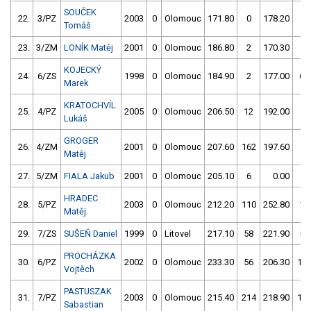
SOUČEK
22.
3/PZ
2003
0
Olomouc
171.80
0
178.20
0
Tomáš
23.
3/ZM
LONÍK Matěj
2001
0
Olomouc
186.80
2
170.30
2
KOJECKÝ
24.
6/ZS
1998
0
Olomouc
184.90
2
177.00
62
Marek
KRATOCHVÍL
25.
4/PZ
2005
0
Olomouc
206.50
12
192.00
2
Lukáš
GROGER
26.
4/ZM
2001
0
Olomouc
207.60
162
197.60
4
Matěj
27.
5/ZM
FIALA Jakub
2001
0
Olomouc
205.10
6
0.00
0
HRADEC
28.
5/PZ
2003
0
Olomouc
212.20
110
252.80
10
Matěj
29.
7/ZS
SUŠEŇ Daniel
1999
0
Litovel
217.10
58
221.90
58
PROCHÁZKA
30.
6/PZ
2002
0
Olomouc
233.30
56
206.30
10
Vojtěch
PASTUSZAK
31.
7/PZ
2003
0
Olomouc
215.40
214
218.90
10
Sabastian