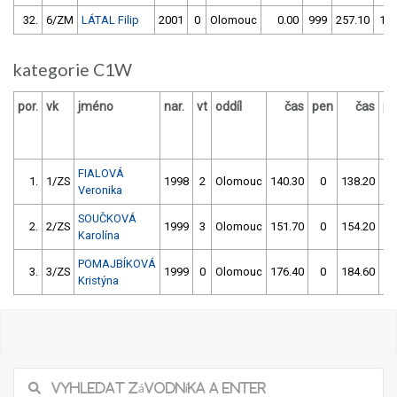
32.
6/ZM
LÁTAL Filip
2001
0
Olomouc
0.00
999
257.10
15
kategorie C1W
por.
vk
jméno
nar.
vt
oddíl
čas
pen
čas
pe
FIALOVÁ
1.
1/ZS
1998
2
Olomouc
140.30
0
138.20
2
Veronika
SOUČKOVÁ
2.
2/ZS
1999
3
Olomouc
151.70
0
154.20
0
Karolína
POMAJBÍKOVÁ
3.
3/ZS
1999
0
Olomouc
176.40
0
184.60
0
Kristýna