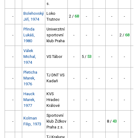
s.
Bolehovský
Loko
-
2 /
68
-
-
-
-
Jiří, 1974
Trutnov
Přinda
Univerzitní
-
Lukáš,
sportovní
-
-
-
-
2 /
68
1980
klub Praha
Válek
-
Michal,
VS Tábor
-
5 /
53
-
-
-
1974
Pleticha
TJ DNT VS
-
Marek,
-
-
-
-
-
6 
Kadaň
1976
Hauck
KVS
-
Marek,
Hradec
-
-
-
-
-
7 
1977
Králové
Sportovní
Kolman
-
klub Žižkov
-
-
-
8 /
43
-
Filip, 1973
Praha z.s.
TJ Kralupy,