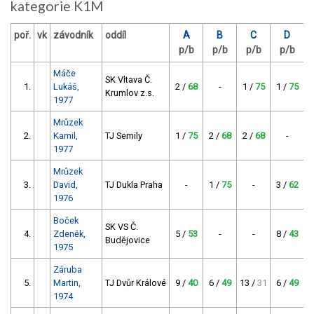
kategorie K1M
poř.
vk
závodník
oddíl
A
B
C
D
p/b
p/b
p/b
p/b
Máče
SK Vltava Č.
1.
Lukáš,
2 /
68
-
1 /
75
1 /
75
3
Krumlov z.s.
1977
Mrůzek
2.
Kamil,
TJ Semily
1 /
75
2 /
68
2 /
68
-
7
1977
Mrůzek
3.
David,
TJ Dukla Praha
-
1 /
75
-
3 /
62
1976
Boček
SK VS Č.
4.
Zdeněk,
5 /
53
-
-
8 /
43
8
Budějovice
1975
Záruba
5.
Martin,
TJ Dvůr Králové
9 /
40
6 /
49
13 /
31
6 /
49
1974