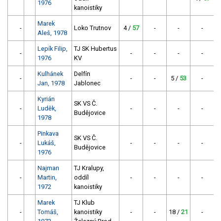
1976
kanoistiky
Marek
-
Loko Trutnov
4 /
57
-
-
-
Aleš, 1978
Lepík Filip,
TJ SK Hubertus
-
-
-
-
-
4
1976
KV
Kulhánek
Delfín
-
-
-
5 /
53
-
Jan, 1978
Jablonec
Kyrián
SK VS Č.
-
Luděk,
-
-
-
-
9
Budějovice
1978
Pinkava
SK VS Č.
-
Lukáš,
-
-
-
-
1
Budějovice
1976
Najman
TJ Kralupy,
-
Martin,
oddíl
-
-
-
-
1972
kanoistiky
Marek
TJ Klub
-
Tomáš,
kanoistiky
-
-
18 /
21
-