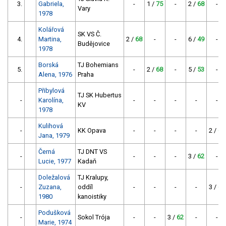
3.
Gabriela,
-
1 /
75
-
2 /
68
-
Vary
1978
Kolářová
SK VS Č.
4.
Martina,
2 /
68
-
-
6 /
49
-
Budějovice
1978
Borská
TJ Bohemians
5.
-
2 /
68
-
5 /
53
-
Alena, 1976
Praha
Přibylová
TJ SK Hubertus
-
Karolína,
-
-
-
-
-
KV
1978
Kulihová
-
KK Opava
-
-
-
-
2 /
68
Jana, 1979
Černá
TJ DNT VS
-
-
-
-
3 /
62
-
Lucie, 1977
Kadaň
Doležalová
TJ Kralupy,
-
Zuzana,
oddíl
-
-
-
-
3 /
62
1980
kanoistiky
Podušková
-
Sokol Trója
-
-
3 /
62
-
-
Marie, 1974