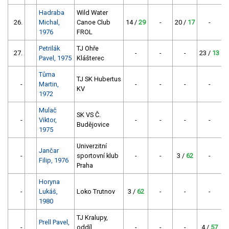
Hadraba
Wild Water
26.
Michal,
Canoe Club
14 /
29
-
20 /
17
-
1976
FROL
Petrilák
TJ Ohře
27.
-
-
-
23 /
13
Pavel, 1975
Klášterec
Tůma
TJ SK Hubertus
-
Martin,
-
-
-
-
1
KV
1972
Mulač
SK VS Č.
-
Viktor,
-
-
-
-
2
Budějovice
1975
Univerzitní
Jančar
-
sportovní klub
-
-
3 /
62
-
Filip, 1976
Praha
Horyna
-
Lukáš,
Loko Trutnov
3 /
62
-
-
-
1980
TJ Kralupy,
Prell Pavel,
-
oddíl
-
-
-
4 /
57