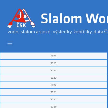
vodní slalom a sjezd: výsledky, žebříčky, data
2026
2025
2024
2023
2022
2021
2020
2019