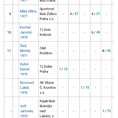
1971
klub Praha
Sportovní
Míka Viktor,
9.
klub Žižkov
-
4 /
57
-
4 /
57
-
1977
Praha z.s.
Kuchař
TJ Dvůr
10.
Jaromír,
-
-
-
6 /
49
-
8 
Králové
1974
Šerý
C&K
11.
Michal,
-
-
-
-
8 /
43
9 
Rožátov
1971
Rubín
TJ Dukla
-
Daniel,
1 /
75
-
-
-
-
Praha
1975
Novosad
SK Vltava
-
Lukáš,
Č. Krumlov
-
-
1 /
75
-
-
1976
z.s.
Kajak klub
Volf
Brandýs
-
Jaroslav,
nad
-
-
-
-
1 /
75
1979
Labem, z.