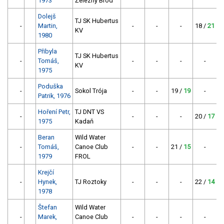
1973
Železný Brod
Dolejš
TJ SK Hubertus
-
Martin,
-
-
-
18 /
21
KV
1980
Přibyla
TJ SK Hubertus
-
Tomáš,
-
-
-
-
KV
1975
Poduška
-
Sokol Trója
-
-
19 /
19
-
Patrik, 1976
Hoření Petr,
TJ DNT VS
-
-
-
-
20 /
17
1975
Kadaň
Beran
Wild Water
-
Tomáš,
Canoe Club
-
-
21 /
15
-
1979
FROL
Krejčí
-
Hynek,
TJ Roztoky
-
-
-
22 /
14
1978
Štefan
Wild Water
-
Marek,
Canoe Club
-
-
-
-
2