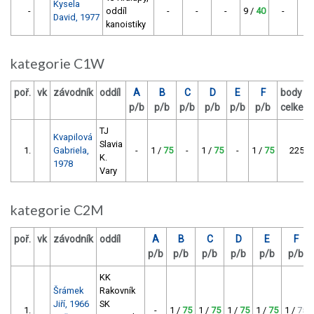
Kysela
-
oddíl
-
-
-
9 /
40
-
David, 1977
kanoistiky
kategorie C1W
poř.
vk
závodník
oddíl
A
B
C
D
E
F
body
p/b
p/b
p/b
p/b
p/b
p/b
celkem
TJ
Kvapilová
Slavia
1.
Gabriela,
-
1 /
75
-
1 /
75
-
1 /
75
225
K.
1978
Vary
kategorie C2M
poř.
vk
závodník
oddíl
A
B
C
D
E
F
p/b
p/b
p/b
p/b
p/b
p/b
KK
Šrámek
Rakovník
Jiří, 1966
SK
1.
-
1 /
75
1 /
75
1 /
75
1 /
75
1 /
75