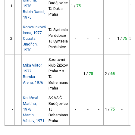
Martina,
Budějovice
1.
1978
1 /
75
-
-
-
-
1 /
TJ Dukla
Rubín Daniel,
Praha
1975
Konvalinková
TJ Syntesia
Irena, 1977
Pardubice
2.
Outrata
-
-
-
-
1 /
75
2 /
TJ Syntesia
Jindřich,
Pardubice
1970
Sportovní
Míka Viktor,
klub Žižkov
1977
Praha z.s.
-
1 /
75
-
2 /
68
-
-
Borská
TJ
Alena, 1976
Bohemians
Praha
Kolářová
SK VS Č.
Martina,
Budějovice
-
1978
TJ
-
-
-
1 /
75
-
-
Martin
Bohemians
Václav, 1971
Praha