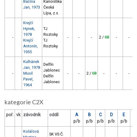
Bačina
Kanoistika
Jan, 1973
Česká
Lípa, z.s.
Krejčí
Hynek,
TJ
1978
Roztoky
-
-
-
-
2 /
68
-
-
Krejčí
TJ
Antonín,
Roztoky
1955
Kulhánek
Delfín
Jan, 1978
Jablonec
-
Musil
-
-
2 /
68
-
-
-
Delfín
Pavel,
Jablonec
1964
kategorie C2X
poř.
vk
závodník
oddíl
A
B
C
D
E
p/b
p/b
p/b
p/b
p/b
p
Kolářová
SK VS Č.