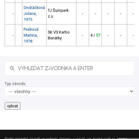
Ondráčková
TJ Šumperk
-
Jolana,
-
-
-
-
-
z.s.
1975
Pešková
SK VS Karbo
-
Martina,
-
4 /
57
-
-
-
Benátky
1978
Typ závodu
Portál výsledků závodů ve vodním slalomu a sjezdu na divoké vodě na území