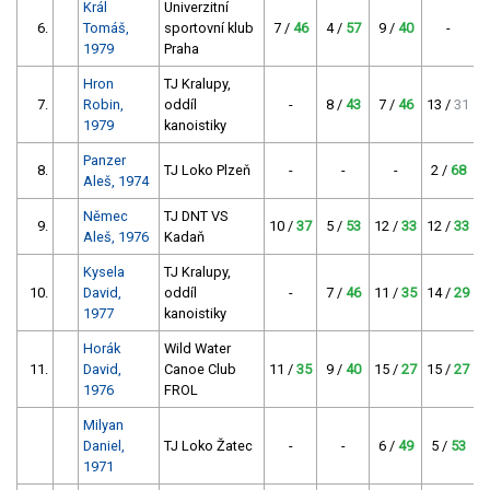
Král
Univerzitní
6.
Tomáš,
sportovní klub
7 /
46
4 /
57
9 /
40
-
2
1979
Praha
Hron
TJ Kralupy,
7.
Robin,
oddíl
-
8 /
43
7 /
46
13 /
31
1
1979
kanoistiky
Panzer
8.
TJ Loko Plzeň
-
-
-
2 /
68
5
Aleš, 1974
Němec
TJ DNT VS
9.
10 /
37
5 /
53
12 /
33
12 /
33
2
Aleš, 1976
Kadaň
Kysela
TJ Kralupy,
10.
David,
oddíl
-
7 /
46
11 /
35
14 /
29
1
1977
kanoistiky
Horák
Wild Water
11.
David,
Canoe Club
11 /
35
9 /
40
15 /
27
15 /
27
1976
FROL
Milyan
Daniel,
TJ Loko Žatec
-
-
6 /
49
5 /
53
1
1971