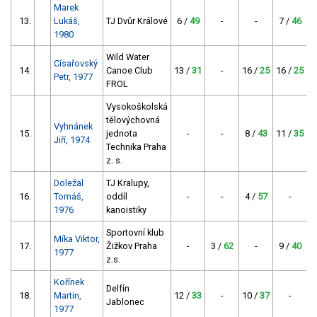
Marek
13.
Lukáš,
TJ Dvůr Králové
6 /
49
-
-
7 /
46
1
1980
Wild Water
Císařovský
14.
Canoe Club
13 /
31
-
16 /
25
16 /
25
1
Petr, 1977
FROL
Vysokoškolská
tělovýchovná
Vyhnánek
15.
jednota
-
-
8 /
43
11 /
35
1
Jiří, 1974
Technika Praha
z. s.
Doležal
TJ Kralupy,
16.
Tomáš,
oddíl
-
-
4 /
57
-
6
1976
kanoistiky
Sportovní klub
Míka Viktor,
17.
Žižkov Praha
-
3 /
62
-
9 /
40
1977
z.s.
Kořínek
Delfín
18.
Martin,
12 /
33
-
10 /
37
-
1
Jablonec
1977