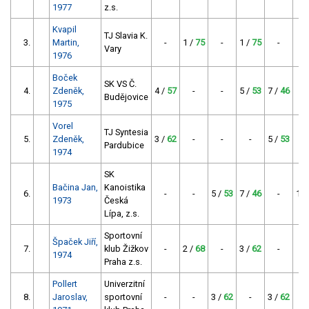
1977
z.s.
Kvapil
TJ Slavia K.
3.
Martin,
-
1 /
75
-
1 /
75
-
1 
Vary
1976
Boček
SK VS Č.
4.
Zdeněk,
4 /
57
-
-
5 /
53
7 /
46
5 
Budějovice
1975
Vorel
TJ Syntesia
5.
Zdeněk,
3 /
62
-
-
-
5 /
53
4 
Pardubice
1974
SK
Bačina Jan,
Kanoistika
6.
-
-
5 /
53
7 /
46
-
10 
1973
Česká
Lípa, z.s.
Sportovní
Špaček Jiří,
7.
klub Žižkov
-
2 /
68
-
3 /
62
-
1974
Praha z.s.
Pollert
Univerzitní
8.
Jaroslav,
sportovní
-
-
3 /
62
-
3 /
62