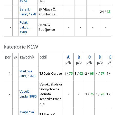
1974
FROL
Šafařík
SK Vltava Č.
-
-
-
-
24 /
12
Pavel, 1978
Krumlov z.s.
Polák
SK VS Č.
-
Jakub,
-
-
-
-
2
Budějovice
1980
kategorie K1W
poř.
vk
závodník
oddíl
A
B
C
D
E
p/b
p/b
p/b
p/b
p/b
Marková
1.
TJ Dvůr Králové
1 /
75
3 /
62
2 /
68
4 /
57
4 /
57
Jitka, 1978
Vysokoškolská
tělovýchovná
Veselá
2.
jednota
-
-
1 /
75
1 /
75
1 /
75
Linda, 1980
Technika Praha
z. s.
Kvapilová
TJ Slavia K.