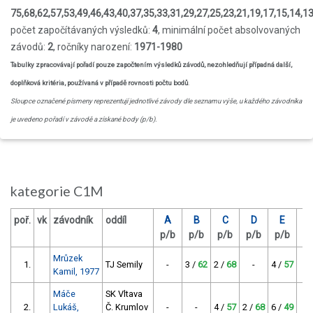
75,68,62,57,53,49,46,43,40,37,35,33,31,29,27,25,23,21,19,17,15,14,13,
počet započítávaných výsledků:
4
, minimální počet absolvovaných
závodů:
2
, ročníky narození:
1971-1980
Tabulky zpracovávají pořadí pouze započtením výsledků závodů, nezohledňují případná další,
doplňková kritéria, používaná v případě rovnosti počtu bodů
.
Sloupce označené písmeny reprezentují jednotlivé závody dle seznamu výše, u každého závodníka
je uvedeno pořadí v závodě a získané body (p/b).
kategorie C1M
poř.
vk
závodník
oddíl
A
B
C
D
E
p/b
p/b
p/b
p/b
p/b
p
Mrůzek
1.
TJ Semily
-
3 /
62
2 /
68
-
4 /
57
2 
Kamil, 1977
Máče
SK Vltava
2.
Lukáš,
Č. Krumlov
-
-
4 /
57
2 /
68
6 /
49
3 