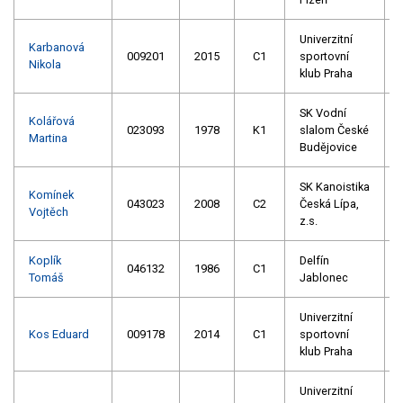
Univerzitní
Karbanová
009201
2015
C1
sportovní
Nikola
klub Praha
SK Vodní
Kolářová
023093
1978
K1
slalom České
Martina
Budějovice
SK Kanoistika
Komínek
043023
2008
C2
Česká Lípa,
Vojtěch
z.s.
Koplík
Delfín
046132
1986
C1
Tomáš
Jablonec
Univerzitní
Kos Eduard
009178
2014
C1
sportovní
klub Praha
Univerzitní