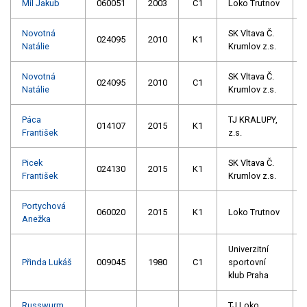
Míl Jakub
060051
2003
C1
Loko Trutnov
Novotná
SK Vltava Č.
024095
2010
K1
Natálie
Krumlov z.s.
Novotná
SK Vltava Č.
024095
2010
C1
Natálie
Krumlov z.s.
Páca
TJ KRALUPY,
014107
2015
K1
František
z.s.
Picek
SK Vltava Č.
024130
2015
K1
František
Krumlov z.s.
Portychová
060020
2015
K1
Loko Trutnov
Anežka
Univerzitní
Přinda Lukáš
009045
1980
C1
sportovní
klub Praha
Russwurm
TJ Loko