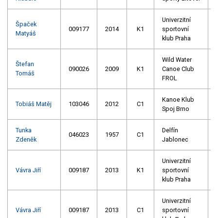
Univerzitní
Špaček
009177
2014
K1
sportovní
Matyáš
klub Praha
Wild Water
Štefan
090026
2009
K1
Canoe Club
Tomáš
FROL
Kanoe Klub
Tobiáš Matěj
103046
2012
C1
Spoj Brno
Tunka
Delfín
046023
1957
C1
Zdeněk
Jablonec
Univerzitní
Vávra Jiří
009187
2013
K1
sportovní
klub Praha
Univerzitní
Vávra Jiří
009187
2013
C1
sportovní