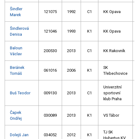
Šindler
121075
1992
C1
KK Opava
Marek
Šindlerová
121046
1993
K1
KK Opava
Denisa
Baloun
200530
2013
C1
KK Rakovník
Václav
Beránek
SK
061016
2006
K1
Tomáš
Třebechovice
Univerzitní
Buš Teodor
009130
2013
C1
sportovní
klub Praha
Čapek
030089
2013
K1
VS Tábor
Ondřej
TJ SK
Dolejš Jan
034052
2012
K1
Hubertus KV