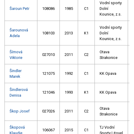
Vodní sporty
Šaroun Petr
108086
1985
C1
Dolní
Kounice, z.s.
Vodní sporty
Šarounová
108103
2013
K1
Dolní
Adela
Kounice, z.s.
Šímová
Otava
027010
2011
C2
Viktorie
Strakonice
Šindler
121075
1992
C1
KK Opava
Marek
Šindlerová
121046
1993
K1
KK Opava
Denisa
Otava
Škop Josef
027026
2011
C2
Strakonice
Škopová
TJ Vodní
106067
2015
C1
Klaudie
Sporty Litovel