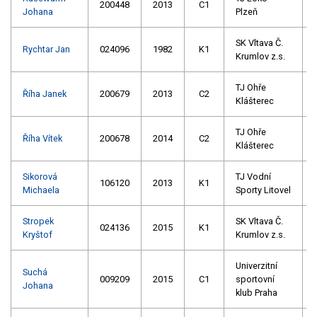
200448
2013
C1
Johana
Plzeň
SK Vltava Č.
Rychtar Jan
024096
1982
K1
Krumlov z.s.
TJ Ohře
Říha Janek
200679
2013
C2
Klášterec
TJ Ohře
Říha Vítek
200678
2014
C2
Klášterec
Sikorová
TJ Vodní
106120
2013
K1
Michaela
Sporty Litovel
Stropek
SK Vltava Č.
024136
2015
K1
Kryštof
Krumlov z.s.
Univerzitní
Suchá
009209
2015
C1
sportovní
Johana
klub Praha