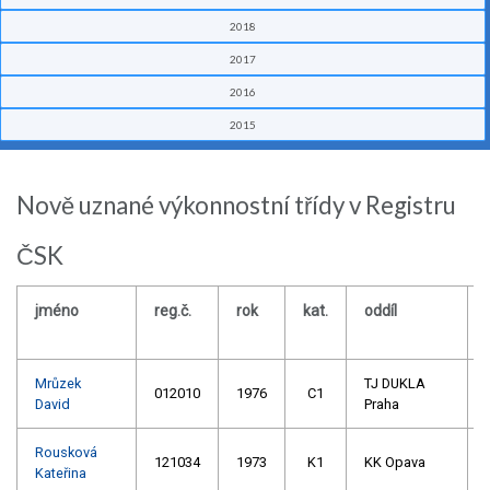
2018
2017
2016
2015
Nově uznané výkonnostní třídy v Registru
ČSK
jméno
reg.č.
rok
kat.
oddíl
Mrůzek
TJ DUKLA
012010
1976
C1
David
Praha
Rousková
121034
1973
K1
KK Opava
Kateřina