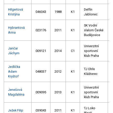
Hilgertová
Delfín
046043
1988
K1
Kristýna
Jablonec
SK Vodní
Hybrantová
023176
2011
K1
slalom České
Anna
Budějovice
Univerzitní
Jančar
009121
2014
C1
sportovní
Jáchym
klub Praha
Jedlička
TJ Ohře
Adam
048037
2012
K1
Klášterec
Kryštof
Univerzitní
Jenešová
009095
2013
K1
sportovní
Magdaléna
klub Praha
TJ Loko
Ježek Filip
039043
2011
K1
Plzeň