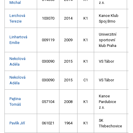
Michal
z.s.
Lerchová
Kanoe Klub
103070
2014
K1
Terezie
Spoj Brno
Univerzitní
Linhartová
009119
2009
K1
sportovní
Emílie
klub Praha
Nekolová
030090
2015
K1
VS Tábor
Adéla
Nekolová
030090
2015
C1
VS Tábor
Adéla
Kanoe
Pajtina
057104
2008
K1
Pardubice
Tomáš
z.s.
SK
Pavlík Jiří
061021
1964
K1
Třebechovice