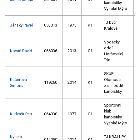
kanoistiky
Vysoké Mýto
TJ Dvůr
Jánský Pavel
053013
1975
K1
Králové
Vodácký
oddíl
Kováč David
066036
2013
C1
Horšovský
Týn
SKUP
Kučerová
Olomouc,
119260
2014
K1
Simona
z.s. - oddíl
kanoistiky
Sportovní
klub
Kutlvašr Petr
064030
1977
C1
kanoistiky
Vysoké Mýto
Kysela
TJ KRALUPY,
014050
2014
K1