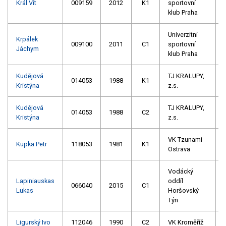
Král Vít
009159
2012
K1
sportovní
klub Praha
Univerzitní
Krpálek
009100
2011
C1
sportovní
Jáchym
klub Praha
Kudějová
TJ KRALUPY,
014053
1988
K1
Kristýna
z.s.
Kudějová
TJ KRALUPY,
014053
1988
C2
Kristýna
z.s.
VK Tzunami
Kupka Petr
118053
1981
K1
Ostrava
Vodácký
Lapiniauskas
oddíl
066040
2015
C1
Lukas
Horšovský
Týn
Ligurský Ivo
112046
1990
C2
VK Kroměříž