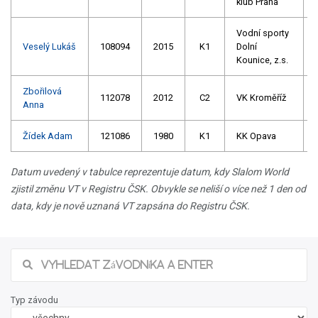
klub Praha
Vodní sporty
Veselý Lukáš
108094
2015
K1
Dolní
Kounice, z.s.
Zbořilová
112078
2012
C2
VK Kroměříž
Anna
Žídek Adam
121086
1980
K1
KK Opava
Datum uvedený v tabulce reprezentuje datum, kdy Slalom World
zjistil změnu VT v Registru ČSK. Obvykle se neliší o více než 1 den od
data, kdy je nově uznaná VT zapsána do Registru ČSK.
Typ závodu