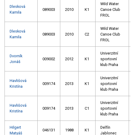
Wild Water
Dlesková
089003
2010
K1
Canoe Club
Kamila
FROL
Wild Water
Dlesková
089003
2010
C2
Canoe Club
Kamila
FROL
Univerzitní
Dvorník
009002
2012
K1
sportovní
Jonáš
klub Praha
Univerzitní
Havlišová
009174
2013
K1
sportovní
Kristína
klub Praha
Univerzitní
Havlišová
009174
2013
C1
sportovní
Kristína
klub Praha
Hilgert
Delfín
046131
1988
K1
Matyáš
Jablonec