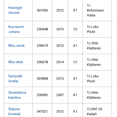
TJ
Pawinger
001053
2012
K1
Bohemians
Vincent
Praha
Russwurm
TJ Loko
200448
2013
C2
Johana
Plzeň
TJ Ohře
Říha Janek
200679
2013
K1
Klášterec
TJ Ohře
Říha Vítek
200678
2014
C1
Klášterec
Šampalík
TJ Loko
039068
2015
K1
Ondřej
Plzeň
Šindelářová
TJ Ohře
200903
2007
K1
Kateřina
Klášterec
Štěpina
TJ DNT VS
047021
2012
K1
Dominik
Kadaň