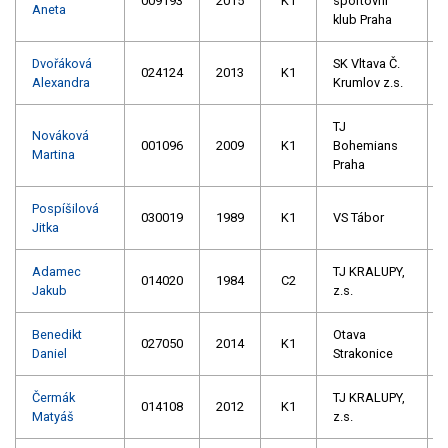
009193
2015
K1
sportovní
Aneta
klub Praha
Dvořáková
SK Vltava Č.
024124
2013
K1
Alexandra
Krumlov z.s.
TJ
Nováková
001096
2009
K1
Bohemians
Martina
Praha
Pospíšilová
030019
1989
K1
VS Tábor
Jitka
Adamec
TJ KRALUPY,
014020
1984
C2
Jakub
z.s.
Benedikt
Otava
027050
2014
K1
Daniel
Strakonice
Čermák
TJ KRALUPY,
014108
2012
K1
Matyáš
z.s.