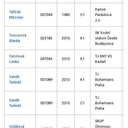
Kanoe
Tatíček
057049
1985
C1
Pardubice
Miroslav
z.s.
SK Vodní
Toncarová
023183
2010
K1
slalom České
Blanka
Budějovice
Turoňová
TJ DNT VS
047043
2013
K1
Lenka
Kadaň
TJ
Vaněk
001089
2013
K1
Bohemians
Tadeáš
Praha
TJ
Vaněk
001089
2013
C1
Bohemians
Tadeáš
Praha
SKUP
Voláková
Olomouc,