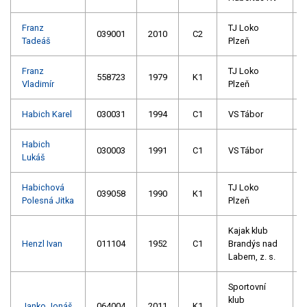
Franz
TJ Loko
039001
2010
C2
Tadeáš
Plzeň
Franz
TJ Loko
558723
1979
K1
Vladimír
Plzeň
Habich Karel
030031
1994
C1
VS Tábor
Habich
030003
1991
C1
VS Tábor
Lukáš
Habichová
TJ Loko
039058
1990
K1
Polesná Jitka
Plzeň
Kajak klub
Henzl Ivan
011104
1952
C1
Brandýs nad
Labem, z. s.
Sportovní
klub
Janko Jonáš
064004
2011
K1