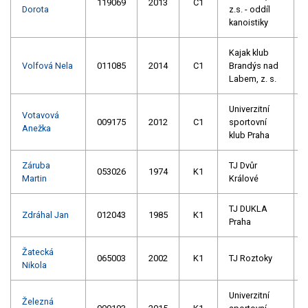
119069
2013
C1
Dorota
z.s. - oddíl
kanoistiky
Kajak klub
Volfová Nela
011085
2014
C1
Brandýs nad
Labem, z. s.
Univerzitní
Votavová
009175
2012
C1
sportovní
Anežka
klub Praha
Záruba
TJ Dvůr
053026
1974
K1
Martin
Králové
TJ DUKLA
Zdráhal Jan
012043
1985
K1
Praha
Žatecká
065003
2002
K1
TJ Roztoky
Nikola
Univerzitní
Železná