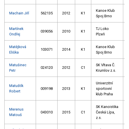
Kanoe Klub
Machain Jiří
562135
2012
K1
Spoj Brno
Martínek
TJ Loko
039056
2010
K1
Ondřej
Plzeň
Matějková
Kanoe Klub
103071
2014
K1
Eliška
Spoj Brno
Matušinec
SK Vltava Č.
024120
2012
C1
Petr
Krumlov z.s.
Univerzitní
Matuštík
009198
2013
K1
sportovní
Robert
klub Praha
SK Kanoistika
Merenus
043010
2015
C1
Česká Lípa,
Matouš
z.s.