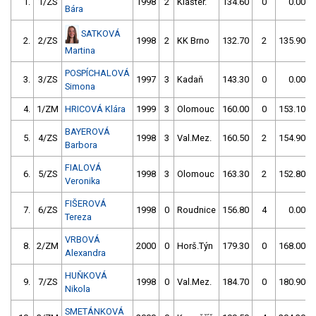
1.
1/ZS
1998
2
Klášter.
134.60
0
0.00
Bára
SATKOVÁ
2.
2/ZS
1998
2
KK Brno
132.70
2
135.90
Martina
POSPÍCHALOVÁ
3.
3/ZS
1997
3
Kadaň
143.30
0
0.00
Simona
4.
1/ZM
HRICOVÁ Klára
1999
3
Olomouc
160.00
0
153.10
BAYEROVÁ
5.
4/ZS
1998
3
Val.Mez.
160.50
2
154.90
Barbora
FIALOVÁ
6.
5/ZS
1998
3
Olomouc
163.30
2
152.80
Veronika
FIŠEROVÁ
7.
6/ZS
1998
0
Roudnice
156.80
4
0.00
Tereza
VRBOVÁ
8.
2/ZM
2000
0
Horš.Týn
179.30
0
168.00
Alexandra
HUŇKOVÁ
9.
7/ZS
1998
0
Val.Mez.
184.70
0
180.90
Nikola
SMETÁNKOVÁ