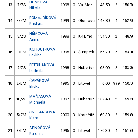
HUŇKOVÁ
13.
7/ZS
1998
0
Val.Mez.
148.50
2
150.70
Nikola
POMAJBÍKOVÁ
14.
4/ZM
1999
0
Olomouc
147.80
4
162.90
Kristýna
NĚMCOVÁ
15.
8/ZS
1998
0
KK Brno
154.30
2
148.90
Anna
KOHOUTKOVÁ
16.
1/DM
1995
3
Šumperk
155.70
6
153.10
Pavlína
PETRILÁKOVÁ
17.
9/ZS
1998
0
Hubertus
162.00
2
153.30
Ludmila
ČAPÁKOVÁ
18.
2/DM
1995
3
Litovel
0.00
999
150.50
Eliška
MAŇASOVÁ
19.
10/ZS
1997
0
Hubertus
157.40
2
159.20
Michaela
SMETÁNKOVÁ
20.
5/ZM
2000
3
Kroměříž
160.30
2
159.80
Klára
ARNOŠOVÁ
21.
3/DM
1995
0
Litovel
170.30
4
161.60
Karolína