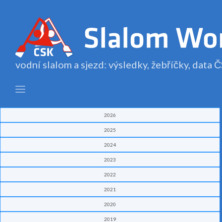
vodní slalom a sjezd: výsledky, žebříčky, data
2026
2025
2024
2023
2022
2021
2020
2019