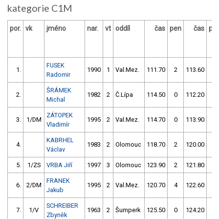
kategorie C1M
por.
vk
jméno
nar.
vt
oddíl
čas
pen
čas
pe
FUSEK
1.
1990
1
Val.Mez.
111.70
2
113.60
0
Radomir
ŠRÁMEK
2.
1982
2
Č.Lípa
114.50
0
112.20
2
Michal
ZÁTOPEK
3.
1/DM
1995
2
Val.Mez.
114.70
0
113.90
2
Vladimír
KABRHEL
4.
1983
2
Olomouc
118.70
2
120.00
0
Václav
5.
1/ZS
VRBA Jiří
1997
3
Olomouc
123.90
2
121.80
0
FRANEK
6.
2/DM
1995
2
Val.Mez.
120.70
4
122.60
2
Jakub
SCHREIBER
7.
1/V
1963
2
Šumperk
125.50
0
124.20
2
Zbyněk