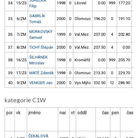
JUREČKA
34.
15/ZS
1998
0
Litovel
0.00
999
177.20
6
Filip
GABRLÍK
35.
6/ZM
2000
0
Olomouc
196.20
0
191.10
4
Tomáš
MORKOVSKÝ
36.
7/ZM
1999
0
Val.Mez.
207.00
4
202.80
4
Samuel
37.
8/ZM
TICHÝ Štěpán
2000
0
Val.Mez.
207.50
4
0.00
99
ŠILHÁNEK
38.
16/ZS
1998
0
Kroměříž
0.00
999
205.70
6
Miroslav
39.
17/ZS
MATÉ Zdeněk
1998
0
Olomouc
213.30
0
229.70
4
40.
9/ZM
VENIGER Jan
2000
0
Vys.Mýto
332.50
12
286.90
1
kategorie C1W
por.
vk
jméno
nar.
vt
oddíl
čas
pen
čas
ČEKALOVÁ