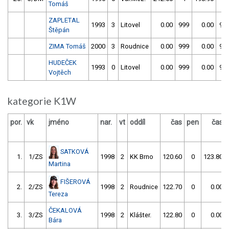
Tomáš
ZAPLETAL
1993
3
Litovel
0.00
999
0.00
99
Štěpán
ZIMA Tomáš
2000
3
Roudnice
0.00
999
0.00
99
HUDEČEK
1993
0
Litovel
0.00
999
0.00
99
Vojtěch
kategorie K1W
por.
vk
jméno
nar.
vt
oddíl
čas
pen
čas
SATKOVÁ
1.
1/ZS
1998
2
KK Brno
120.60
0
123.80
Martina
FIŠEROVÁ
2.
2/ZS
1998
2
Roudnice
122.70
0
0.00
Tereza
ČEKALOVÁ
3.
3/ZS
1998
2
Klášter.
122.80
0
0.00
Bára