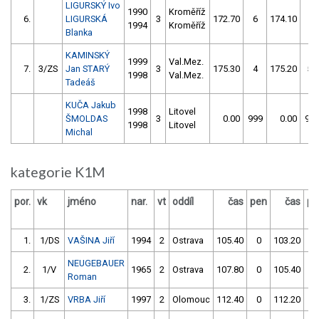
LIGURSKÝ Ivo
1990
Kroměříž
6.
LIGURSKÁ
3
172.70
6
174.10
4
1994
Kroměříž
Blanka
KAMINSKÝ
1999
Val.Mez.
7.
3/ZS
Jan STARÝ
3
175.30
4
175.20
52
1998
Val.Mez.
Tadeáš
KUČA Jakub
1998
Litovel
ŠMOLDAS
3
0.00
999
0.00
99
1998
Litovel
Michal
kategorie K1M
por.
vk
jméno
nar.
vt
oddíl
čas
pen
čas
pe
1.
1/DS
VAŠINA Jiří
1994
2
Ostrava
105.40
0
103.20
0
NEUGEBAUER
2.
1/V
1965
2
Ostrava
107.80
0
105.40
8
Roman
3.
1/ZS
VRBA Jiří
1997
2
Olomouc
112.40
0
112.20
2