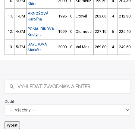
10.
3/ZM
2000
0
Kroměříž
199.50
4
204.30
Klára
ARNOŠOVÁ
11.
1/DM
1995
0
Litovel
203.60
4
212.30
Karolína
POMAJBÍKOVÁ
12.
4/ZM
1999
0
Olomouc
227.10
6
225.40
Kristýna
BAYEROVÁ
13.
5/ZM
2000
0
Val.Mez.
269.80
4
249.60
Markéta
Oddíl