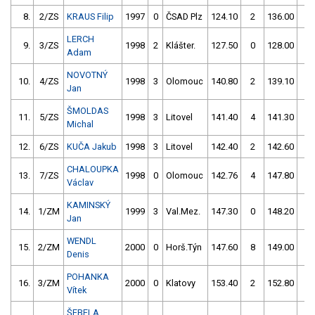
8.
2/ZS
KRAUS Filip
1997
0
ČSAD Plz
124.10
2
136.00
0
LERCH
9.
3/ZS
1998
2
Klášter.
127.50
0
128.00
0
Adam
NOVOTNÝ
10.
4/ZS
1998
3
Olomouc
140.80
2
139.10
2
Jan
ŠMOLDAS
11.
5/ZS
1998
3
Litovel
141.40
4
141.30
2
Michal
12.
6/ZS
KUČA Jakub
1998
3
Litovel
142.40
2
142.60
4
CHALOUPKA
13.
7/ZS
1998
0
Olomouc
142.76
4
147.80
4
Václav
KAMINSKÝ
14.
1/ZM
1999
3
Val.Mez.
147.30
0
148.20
4
Jan
WENDL
15.
2/ZM
2000
0
Horš.Týn
147.60
8
149.00
2
Denis
POHANKA
16.
3/ZM
2000
0
Klatovy
153.40
2
152.80
2
Vítek
ŠEBELA