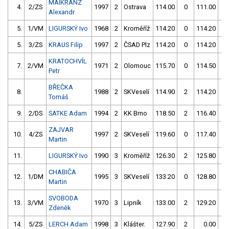
MAIKRANZ
4.
2/ZS
1997
2
Ostrava
114.00
0
111.00
2
Alexandr
5.
1/VM
LIGURSKÝ Ivo
1968
2
Kroměříž
114.20
0
114.20
0
5.
3/ZS
KRAUS Filip
1997
2
ČSAD Plz
114.20
0
114.20
2
KRATOCHVÍL
7.
2/VM
1971
2
Olomouc
115.70
0
114.50
0
Petr
BŘEČKA
8.
1988
2
SKVeselí
114.90
2
114.20
2
Tomáš
9.
2/DS
SATKE Adam
1994
2
KK Brno
118.50
2
116.40
0
ZAJVAR
10.
4/ZS
1997
2
SKVeselí
119.60
0
117.40
0
Martin
11.
LIGURSKÝ Ivo
1990
3
Kroměříž
126.30
2
125.80
2
CHABIČA
12.
1/DM
1995
3
SKVeselí
133.20
0
128.80
0
Martin
SVOBODA
13.
3/VM
1970
3
Lipník
133.00
2
129.20
0
Zdeněk
14.
5/ZS
LERCH Adam
1998
3
Klášter.
127.90
2
0.00
99