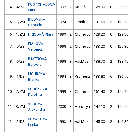
POSPÍCHALOVÁ
4.
4/ZS
1997
2
Kadaň
126.90
0
0.00
Simona
BÍLOVSKÁ
5.
1/VM
1974
3
Lipník
131.60
2
129.10
Gabriela
6.
1/ZM
HRICOVÁ Klára
1999
2
Olomouc
129.20
0
129.30
FIALOVÁ
7.
5/ZS
1998
2
Olomouc
133.20
0
129.30
Veronika
BAYEROVÁ
8.
6/ZS
1998
3
Val.Mez.
138.70
2
138.10
Barbora
LIGURSKÁ
9.
1/DS
1994
3
Kroměříž
133.80
6
136.70
Blanka
SOUČKOVÁ
10.
2/ZM
1999
3
Olomouc
151.40
2
145.10
Karolína
VRBOVÁ
11.
3/ZM
2000
3
Horš.Týn
147.10
2
145.50
Alexandra
SOVÁKOVÁ
12.
2/DS
1993
3
Val.Mez.
145.00
2
146.30
Lenka