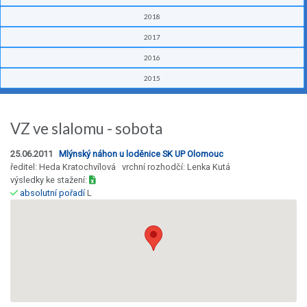
2018
2017
2016
2015
VZ ve slalomu - sobota
25.06.2011
Mlýnský náhon u loděnice SK UP Olomouc
ředitel: Heda Kratochvílová vrchní rozhodčí: Lenka Kutá
výsledky ke stažení:
absolutní pořadí
L