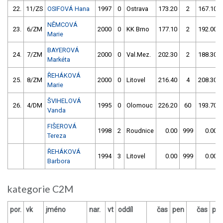
22.
11/ZS
OSIFOVÁ Hana
1997
0
Ostrava
173.20
2
167.10
NĚMCOVÁ
23.
6/ZM
2000
0
KK Brno
177.10
2
192.00
Marie
BAYEROVÁ
24.
7/ZM
2000
0
Val.Mez.
202.30
2
188.30
Markéta
ŘEHÁKOVÁ
25.
8/ZM
2000
0
Litovel
216.40
4
208.30
Marie
ŠVIHELOVÁ
26.
4/DM
1995
0
Olomouc
226.20
60
193.70
Vanda
FIŠEROVÁ
1998
2
Roudnice
0.00
999
0.00
Tereza
ŘEHÁKOVÁ
1994
3
Litovel
0.00
999
0.00
Barbora
kategorie C2M
por.
vk
jméno
nar.
vt
oddíl
čas
pen
čas
pe