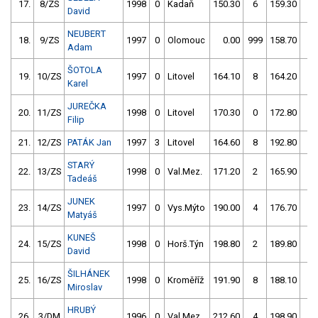
17.
8/ZS
1998
0
Kadaň
150.30
6
159.30
50
David
NEUBERT
18.
9/ZS
1997
0
Olomouc
0.00
999
158.70
2
Adam
ŠOTOLA
19.
10/ZS
1997
0
Litovel
164.10
8
164.20
0
Karel
JUREČKA
20.
11/ZS
1998
0
Litovel
170.30
0
172.80
6
Filip
21.
12/ZS
PATÁK Jan
1997
3
Litovel
164.60
8
192.80
8
STARÝ
22.
13/ZS
1998
0
Val.Mez.
171.20
2
165.90
8
Tadeáš
JUNEK
23.
14/ZS
1997
0
Vys.Mýto
190.00
4
176.70
4
Matyáš
KUNEŠ
24.
15/ZS
1998
0
Horš.Týn
198.80
2
189.80
2
David
ŠILHÁNEK
25.
16/ZS
1998
0
Kroměříž
191.90
8
188.10
4
Miroslav
HRUBÝ
26.
3/DM
1996
0
Val.Mez.
212.60
4
198.90
2