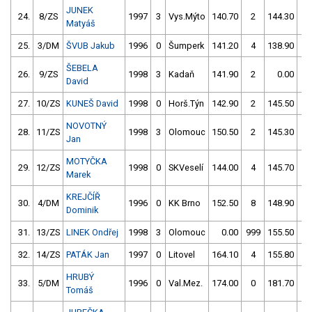
JUNEK
24.
8/ZS
1997
3
Vys.Mýto
140.70
2
144.30
4
Matyáš
25.
3/DM
ŠVUB Jakub
1996
0
Šumperk
141.20
4
138.90
4
ŠEBELA
26.
9/ZS
1998
3
Kadaň
141.90
2
0.00
99
David
27.
10/ZS
KUNEŠ David
1998
0
Horš.Týn
142.90
2
145.50
2
NOVOTNÝ
28.
11/ZS
1998
3
Olomouc
150.50
2
145.30
0
Jan
MOTYČKA
29.
12/ZS
1998
0
SKVeselí
144.00
4
145.70
8
Marek
KREJČÍŘ
30.
4/DM
1996
0
KK Brno
152.50
8
148.90
4
Dominik
31.
13/ZS
LINEK Ondřej
1998
3
Olomouc
0.00
999
155.50
0
32.
14/ZS
PATÁK Jan
1997
0
Litovel
164.10
4
155.80
2
HRUBÝ
33.
5/DM
1996
0
Val.Mez.
174.00
0
181.70
4
Tomáš