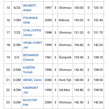
NEUBERT
15.
6/ZS
1997
3
Olomouc
130.00
0
133.10
4
Adam
POHANKA
16.
1/ZM
2000
3
Klatovy
130.20
0
132.40
0
Vítek
CHALOUPKA
17.
7/ZS
1998
3
Olomouc
131.20
0
131.70
0
Václav
VRUBLOVSKÝ
18.
2/ZM
1999
3
Olomouc
136.60
0
142.20
0
Jan
BEDNÁREK
19.
2/V
1961
3
Šumperk
139.40
2
138.10
0
Čestmír
KUBÍČEK
20.
2/DM
1996
3
Olomouc
142.60
2
138.20
2
Tomáš
21.
3/ZM
WENDL Denis
2000
3
Horš.Týn
140.00
2
138.50
4
KAMINSKÝ
22.
4/ZM
1999
3
Val.Mez.
145.80
0
138.50
4
Jan
NOVOTNÝ
23.
5/ZM
2000
3
Olomouc
142.50
2
142.60
0
Petr