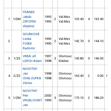
FRANEK
Jakub
1995
Val.Mez.
1.
1/DM
2
133.40
4
133.40
0
ZÁTOPEK
1995
Val.Mez.
Vladimír
SOVÁKOVÁ
Lenka
1993
Val.Mez.
2.
2
142.70
0
144.10
0
FUSEK
1990
Val.Mez.
Radomir
VRBA Jiří
1997
Olomouc
3.
1/ZS
3
143.80
0
146.50
2
LERCH Adam
1998
Klášter.
NOVOTNÝ
Jan
1998
Olomouc
4.
2/ZS
165.40
2
0.00
99
CHALOUPKA
1998
Olomouc
Václav
NOVOTNÝ
Petr
2000
Olomouc
5.
1/ZM
3
173.10
2
186.20
6
VRUBLOVSKÝ
1999
Olomouc
Jan