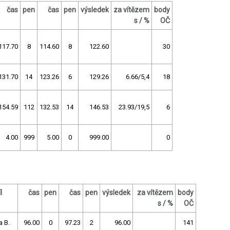
čas
pen
čas
pen
výsledek
za vítězem
body
s / %
OČ
117.70
8
114.60
8
122.60
30
131.70
14
123.26
6
129.26
6.66/5,4
18
154.59
112
132.53
14
146.53
23.93/19,5
6
4.00
999
5.00
0
999.00
0
l
čas
pen
čas
pen
výsledek
za vítězem
body
s / %
OČ
a B.
96.00
0
97.23
2
96.00
141