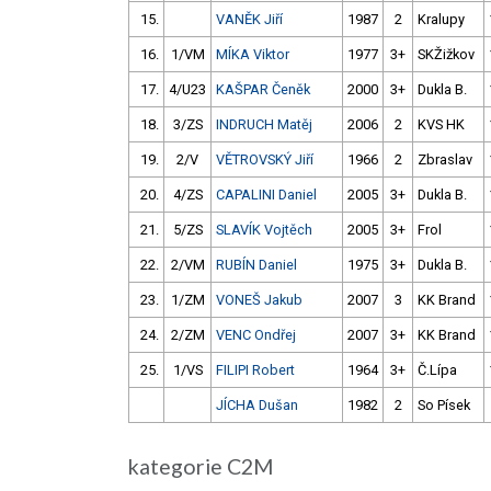
15.
VANĚK Jiří
1987
2
Kralupy
16.
1/VM
MÍKA Viktor
1977
3+
SKŽižkov
17.
4/U23
KAŠPAR Čeněk
2000
3+
Dukla B.
18.
3/ZS
INDRUCH Matěj
2006
2
KVS HK
19.
2/V
VĚTROVSKÝ Jiří
1966
2
Zbraslav
20.
4/ZS
CAPALINI Daniel
2005
3+
Dukla B.
21.
5/ZS
SLAVÍK Vojtěch
2005
3+
Frol
22.
2/VM
RUBÍN Daniel
1975
3+
Dukla B.
23.
1/ZM
VONEŠ Jakub
2007
3
KK Brand
24.
2/ZM
VENC Ondřej
2007
3+
KK Brand
25.
1/VS
FILIPI Robert
1964
3+
Č.Lípa
JÍCHA Dušan
1982
2
So Písek
kategorie C2M