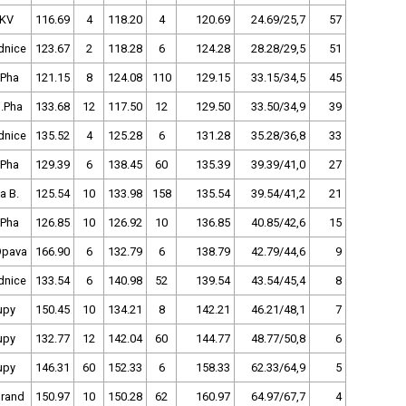
.KV
116.69
4
118.20
4
120.69
24.69/25,7
57
dnice
123.67
2
118.28
6
124.28
28.28/29,5
51
 Pha
121.15
8
124.08
110
129.15
33.15/34,5
45
.Pha
133.68
12
117.50
12
129.50
33.50/34,9
39
dnice
135.52
4
125.28
6
131.28
35.28/36,8
33
 Pha
129.39
6
138.45
60
135.39
39.39/41,0
27
a B.
125.54
10
133.98
158
135.54
39.54/41,2
21
 Pha
126.85
10
126.92
10
136.85
40.85/42,6
15
Opava
166.90
6
132.79
6
138.79
42.79/44,6
9
dnice
133.54
6
140.98
52
139.54
43.54/45,4
8
upy
150.45
10
134.21
8
142.21
46.21/48,1
7
upy
132.77
12
142.04
60
144.77
48.77/50,8
6
upy
146.31
60
152.33
6
158.33
62.33/64,9
5
Brand
150.97
10
150.28
62
160.97
64.97/67,7
4