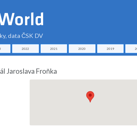
čky, data ČSK DV
3
2022
2021
2020
2019
2
ál Jaroslava Froňka