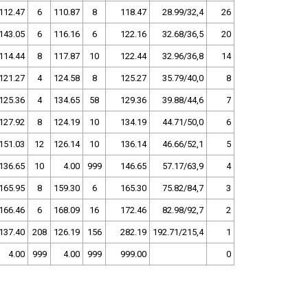
112.47
6
110.87
8
118.47
28.99/32,4
26
143.05
6
116.16
6
122.16
32.68/36,5
20
114.44
8
117.87
10
122.44
32.96/36,8
14
121.27
4
124.58
8
125.27
35.79/40,0
8
125.36
4
134.65
58
129.36
39.88/44,6
7
127.92
8
124.19
10
134.19
44.71/50,0
6
151.03
12
126.14
10
136.14
46.66/52,1
5
136.65
10
4.00
999
146.65
57.17/63,9
4
165.95
8
159.30
6
165.30
75.82/84,7
3
166.46
6
168.09
16
172.46
82.98/92,7
2
137.40
208
126.19
156
282.19
192.71/215,4
1
4.00
999
4.00
999
999.00
0