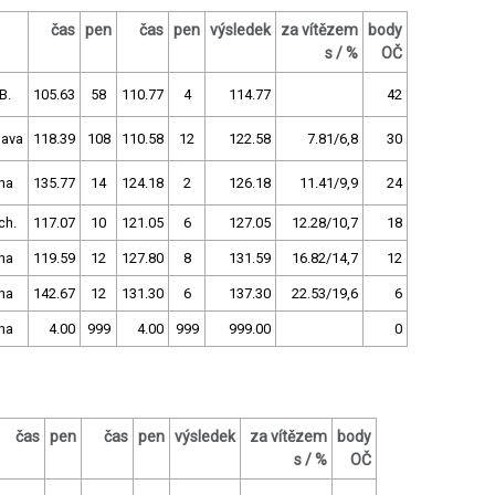
čas
pen
čas
pen
výsledek
za vítězem
body
s / %
OČ
B.
105.63
58
110.77
4
114.77
42
ava
118.39
108
110.58
12
122.58
7.81/6,8
30
ha
135.77
14
124.18
2
126.18
11.41/9,9
24
ch.
117.07
10
121.05
6
127.05
12.28/10,7
18
ha
119.59
12
127.80
8
131.59
16.82/14,7
12
ha
142.67
12
131.30
6
137.30
22.53/19,6
6
ha
4.00
999
4.00
999
999.00
0
čas
pen
čas
pen
výsledek
za vítězem
body
s / %
OČ