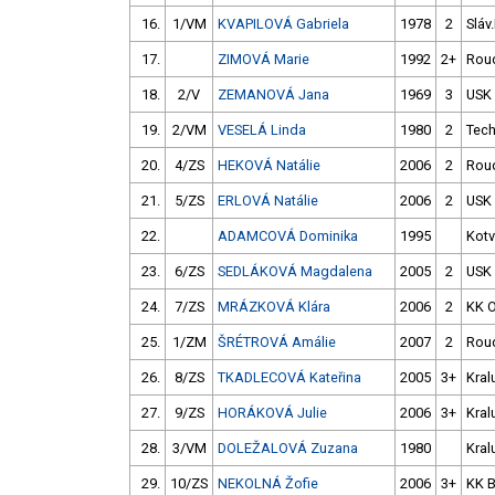
16.
1/VM
KVAPILOVÁ Gabriela
1978
2
Sláv
17.
ZIMOVÁ Marie
1992
2+
Rou
18.
2/V
ZEMANOVÁ Jana
1969
3
USK
19.
2/VM
VESELÁ Linda
1980
2
Tech
20.
4/ZS
HEKOVÁ Natálie
2006
2
Rou
21.
5/ZS
ERLOVÁ Natálie
2006
2
USK
22.
ADAMCOVÁ Dominika
1995
Kotv
23.
6/ZS
SEDLÁKOVÁ Magdalena
2005
2
USK
24.
7/ZS
MRÁZKOVÁ Klára
2006
2
KK 
25.
1/ZM
ŠRÉTROVÁ Amálie
2007
2
Rou
26.
8/ZS
TKADLECOVÁ Kateřina
2005
3+
Kral
27.
9/ZS
HORÁKOVÁ Julie
2006
3+
Kral
28.
3/VM
DOLEŽALOVÁ Zuzana
1980
Kral
29.
10/ZS
NEKOLNÁ Žofie
2006
3+
KK 