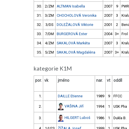
30.
2/ZM
ALTMAN Isabella
2007
9
PWR
31.
3/ZM
CHOCHOLOVÁ Veronika
2007
3
Kral
32.
3/DS
DOLEŽALOVÁ Viktorie
2001
2
Bená
33.
7/DM
BURGEROVÁ Ester
2004
3+
Frol
34.
4/ZM
SAKALOVÁ Markéta
2007
3
Kral
35.
5/ZM
SAKALOVÁ Magdaléna
2007
3+
Kral
kategorie K1M
por.
vk
jméno
nar.
vt
oddíl
1.
DAILLE Etienne
1989
9
FFCC
VAŠINA Jiří
2.
1994
1
USK Pha
HILGERT Luboš
3.
1986
1
Dukla B.
4.
1/U23
ŽÍŽALA Josef
1999
1
USK Pha