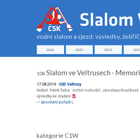
vodní slalom a sjezd: výsledky, žebří
2026
2025
2024
202
Slalom ve Veltrusech - Memori
108
17.08.2019
USD Veltrusy
ředitel: Patrik Šeba vrchní rozhodčí: Jaroslava Roučková
výsledky ke stažení:
absolutní pořadí
L
kategorie C1W