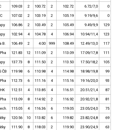
C
109.03
2
100.72
2
102.72
6.72/7,0
0
C
107.02
2
103.19
2
105.19
9.19/9,6
0
upy
106.86
2
103.49
2
105.49
9.49/9,9
129
upy
102.94
4
104.78
4
106.94
10.94/11,4
123
a B.
106.49
2
4.00
999
108.49
12.49/13,0
117
 Pha
121.83
12
111.09
2
113.09
17.09/17,8
111
upy
137.73
8
111.50
2
113.50
17.50/18,2
105
S ČB
119.98
6
110.98
4
114.98
18.98/19,8
99
 Pha
112.73
6
111.16
4
115.16
19.16/20,0
93
 HK
112.51
4
113.85
4
116.51
20.51/21,4
87
 Pha
113.09
8
114.92
2
116.92
20.92/21,8
81
ech.
115.05
4
116.36
6
119.05
23.05/24,0
75
tky
120.56
10
113.82
6
119.82
23.82/24,8
69
tky
111.90
8
118.03
2
119.90
23.90/24,9
63