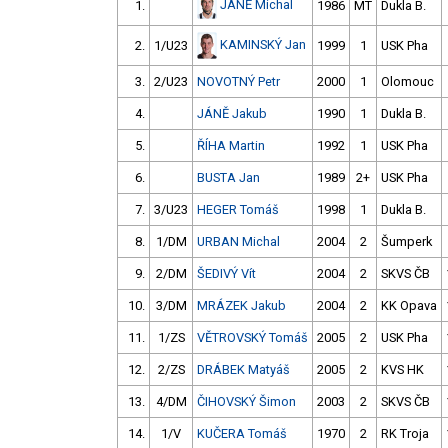
JÁNĚ Michal
1.
1986
MT
Dukla B.
KAMINSKÝ Jan
2.
1/U23
1999
1
USK Pha
3.
2/U23
NOVOTNÝ Petr
2000
1
Olomouc
4.
JÁNĚ Jakub
1990
1
Dukla B.
5.
ŘÍHA Martin
1992
1
USK Pha
6.
BUSTA Jan
1989
2+
USK Pha
7.
3/U23
HEGER Tomáš
1998
1
Dukla B.
8.
1/DM
URBAN Michal
2004
2
Šumperk
9.
2/DM
ŠEDIVÝ Vít
2004
2
SKVS ČB
10.
3/DM
MRÁZEK Jakub
2004
2
KK Opava
11.
1/ZS
VĚTROVSKÝ Tomáš
2005
2
USK Pha
12.
2/ZS
DRÁBEK Matyáš
2005
2
KVS HK
13.
4/DM
ČIHOVSKÝ Šimon
2003
2
SKVS ČB
14.
1/V
KUČERA Tomáš
1970
2
RK Troja