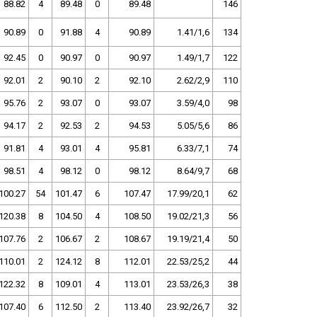
88.82
4
89.48
0
89.48
146
90.89
0
91.88
4
90.89
1.41/1,6
134
92.45
0
90.97
0
90.97
1.49/1,7
122
92.01
2
90.10
2
92.10
2.62/2,9
110
95.76
2
93.07
0
93.07
3.59/4,0
98
94.17
2
92.53
2
94.53
5.05/5,6
86
91.81
4
93.01
4
95.81
6.33/7,1
74
98.51
4
98.12
0
98.12
8.64/9,7
68
100.27
54
101.47
6
107.47
17.99/20,1
62
120.38
8
104.50
4
108.50
19.02/21,3
56
107.76
2
106.67
2
108.67
19.19/21,4
50
110.01
2
124.12
8
112.01
22.53/25,2
44
122.32
8
109.01
4
113.01
23.53/26,3
38
107.40
6
112.50
2
113.40
23.92/26,7
32