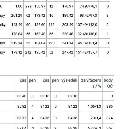
C
1.00
999
158.97
12
170.97
74.97/78,1
0
upy
261.29
62
173.42
16
189.42
93.42/97,3
3
tky
143.49
60
125.60
112
203.49
107.49/112,0
2
178.84
56
162.48
66
228.48
132.48/138,0
1
upy
219.34
22
184.84
120
241.34
145.34/151,4
0
upy
179.12
212
195.42
52
247.42
151.42/157,7
0
čas
pen
čas
pen
výsledek
za vítězem
body
s / %
OČ
86.48
0
83.16
0
83.16
0
85.82
4
84.22
0
84.22
1.06/1,3
386
83.37
4
84.36
0
84.36
1.20/1,4
374
87.04
52
86.38
2
88.38
5.22/6,3
362