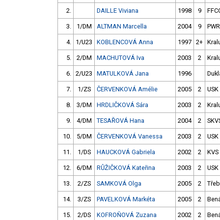
2.
DAILLE Viviana
1998
9
FFC
3.
1/DM
ALTMAN Marcella
2004
9
PWR
4.
1/U23
KOBLENCOVÁ Anna
1997
2+
Kral
5.
2/DM
MACHUTOVÁ Iva
2003
2
Kral
6.
2/U23
MATULKOVÁ Jana
1996
Dukl
7.
1/ZS
ČERVENKOVÁ Amélie
2005
2
USK
8.
3/DM
HRDLIČKOVÁ Sára
2003
2
Kral
9.
4/DM
TESAŘOVÁ Hana
2004
2
SKV
10.
5/DM
ČERVENKOVÁ Vanessa
2003
2
USK
11.
1/DS
HAUCKOVÁ Gabriela
2002
2
KVS
12.
6/DM
RŮŽIČKOVÁ Kateřina
2003
2
USK
13.
2/ZS
SAMKOVÁ Olga
2005
2
Třeb
14.
3/ZS
PAVELKOVÁ Markéta
2005
2
Bená
15.
2/DS
KOFROŇOVÁ Zuzana
2002
2
Bená