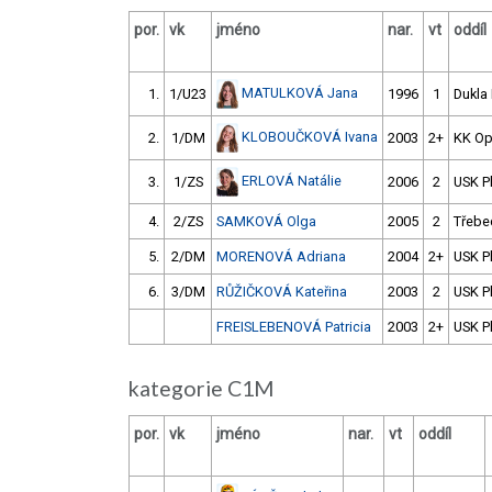
por.
vk
jméno
nar.
vt
oddíl
MATULKOVÁ Jana
1.
1/U23
1996
1
Dukla 
KLOBOUČKOVÁ Ivana
2.
1/DM
2003
2+
KK Op
ERLOVÁ Natálie
3.
1/ZS
2006
2
USK P
4.
2/ZS
SAMKOVÁ Olga
2005
2
Třebe
5.
2/DM
MORENOVÁ Adriana
2004
2+
USK P
6.
3/DM
RŮŽIČKOVÁ Kateřina
2003
2
USK P
FREISLEBENOVÁ Patricia
2003
2+
USK P
kategorie C1M
por.
vk
jméno
nar.
vt
oddíl