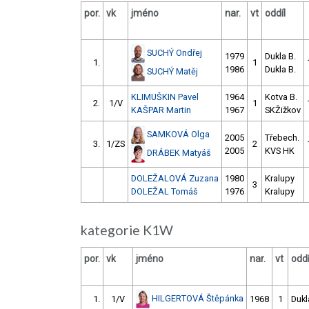
por.
vk
jméno
nar.
vt
oddíl
SUCHÝ Ondřej
1979
Dukla B.
1.
1
1986
Dukla B.
SUCHÝ Matěj
KLIMUŠKIN Pavel
1964
Kotva B.
2.
1/V
1
KAŠPAR Martin
1967
SKŽižkov
SAMKOVÁ Olga
2005
Třebech.
3.
1/ZS
2
2005
KVS HK
DRÁBEK Matyáš
DOLEŽALOVÁ Zuzana
1980
Kralupy
3
DOLEŽAL Tomáš
1976
Kralupy
kategorie K1W
por.
vk
jméno
nar.
vt
oddí
HILGERTOVÁ Štěpánka
1.
1/V
1968
1
Dukl