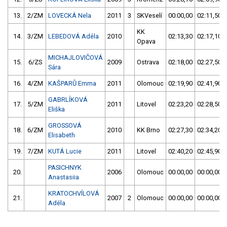
13.
2/ZM
LOVECKÁ Nela
2011
3
SKVeselí
00:00,00
02:11,50
KK
14.
3/ZM
LEBEDOVÁ Adéla
2010
02:13,30
02:17,10
Opava
MICHAJLOVIČOVÁ
15.
6/ZS
2009
Ostrava
02:18,00
02:27,50
Sára
16.
4/ZM
KAŠPARŮ Emma
2011
Olomouc
02:19,90
02:41,90
GABRLÍKOVÁ
17.
5/ZM
2011
Litovel
02:23,20
02:28,50
Eliška
GROSSOVÁ
18.
6/ZM
2010
KK Brno
02:27,30
02:34,20
Elisabeth
19.
7/ZM
KUTÁ Lucie
2011
Litovel
02:40,20
02:45,90
PASICHNYK
20.
2006
Olomouc
00:00,00
00:00,00
Anastasiia
KRATOCHVÍLOVÁ
21.
2007
2
Olomouc
00:00,00
00:00,00
Adéla