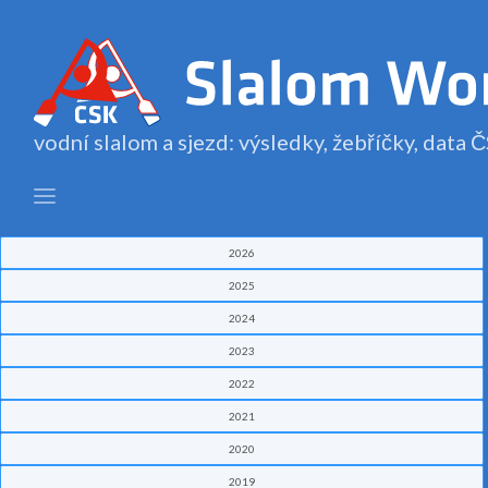
vodní slalom a sjezd: výsledky, žebříčky, data
2026
2025
2024
2023
2022
2021
2020
2019