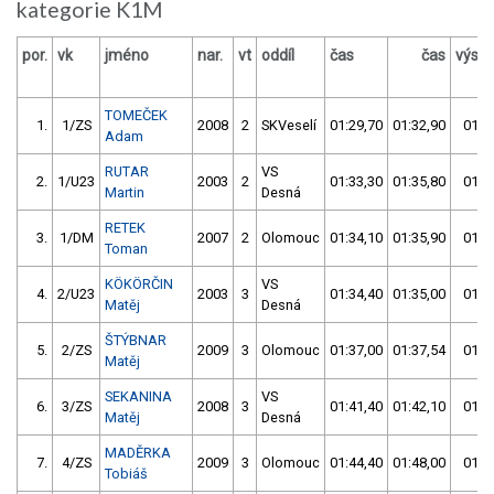
kategorie K1M
por.
vk
jméno
nar.
vt
oddíl
čas
čas
výsle
TOMEČEK
1.
1/ZS
2008
2
SKVeselí
01:29,70
01:32,90
01:2
Adam
RUTAR
VS
2.
1/U23
2003
2
01:33,30
01:35,80
01:3
Martin
Desná
RETEK
3.
1/DM
2007
2
Olomouc
01:34,10
01:35,90
01:3
Toman
KÖKÖRČIN
VS
4.
2/U23
2003
3
01:34,40
01:35,00
01:3
Matěj
Desná
ŠTÝBNAR
5.
2/ZS
2009
3
Olomouc
01:37,00
01:37,54
01:3
Matěj
SEKANINA
VS
6.
3/ZS
2008
3
01:41,40
01:42,10
01:4
Matěj
Desná
MADĚRKA
7.
4/ZS
2009
3
Olomouc
01:44,40
01:48,00
01:4
Tobiáš