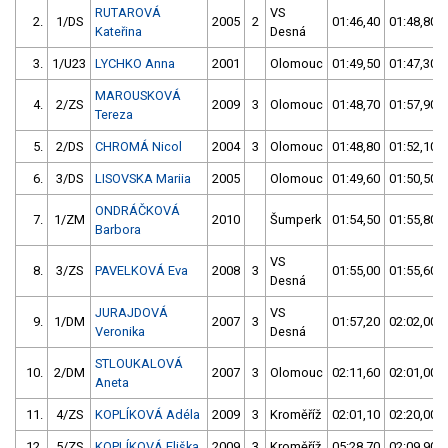
RUTAROVÁ
VS
2.
1/DS
2005
2
01:46,40
01:48,80
Kateřina
Desná
3.
1/U23
LYCHKO Anna
2001
Olomouc
01:49,50
01:47,30
MAROUSKOVÁ
4.
2/ZS
2009
3
Olomouc
01:48,70
01:57,90
Tereza
5.
2/DS
CHROMÁ Nicol
2004
3
Olomouc
01:48,80
01:52,10
6.
3/DS
LISOVSKA Mariia
2005
Olomouc
01:49,60
01:50,50
ONDRÁČKOVÁ
7.
1/ZM
2010
Šumperk
01:54,50
01:55,80
Barbora
VS
8.
3/ZS
PAVELKOVÁ Eva
2008
3
01:55,00
01:55,60
Desná
JURAJDOVÁ
VS
9.
1/DM
2007
3
01:57,20
02:02,00
Veronika
Desná
STLOUKALOVÁ
10.
2/DM
2007
3
Olomouc
02:11,60
02:01,00
Aneta
11.
4/ZS
KOPLÍKOVÁ Adéla
2009
3
Kroměříž
02:01,10
02:20,00
12.
5/ZS
KOPLÍKOVÁ Eliška
2009
3
Kroměříž
05:28,70
02:09,90