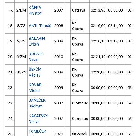
KÁPKA
17.
2/DM
2007
Ostrava
02:13,90
00:00,00
02:1
Kryštof
KK
18.
8/ZS
ANTL Tomáš
2008
02:16,60
02:14,00
02:1
Opava
BALARIN
KK
19.
9/ZS
2008
02:16,10
02:17,80
02:1
Evžen
Opava
ROUSEK
KK
20.
6/ZM
2010
02:21,10
00:00,00
02:2
David
Opava
ŠEFČÍK
KK
21.
10/ZS
2008
02:26,00
00:00,00
02:2
Václav
Opava
KOVÁŘ
KK
22.
2009
00:00,00
00:00,00
59:5
Michal
Opava
JANEČEK
23.
2007
Olomouc
00:00,00
00:00,00
59:5
Jáchym
KASATSKYI
24.
2007
Olomouc
00:00,00
00:00,00
59:5
Denys
TOMEČEK
25.
1978
SKVeselí
00:00,00
00:00,00
59:5