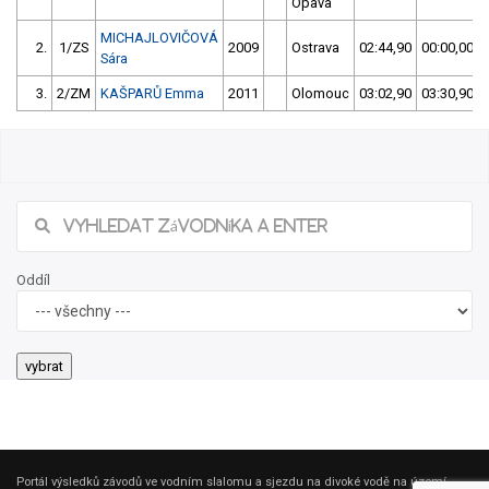
Opava
MICHAJLOVIČOVÁ
2.
1/ZS
2009
Ostrava
02:44,90
00:00,00
Sára
3.
2/ZM
KAŠPARŮ Emma
2011
Olomouc
03:02,90
03:30,90
Oddíl
Portál výsledků závodů ve vodním slalomu a sjezdu na divoké vodě na území