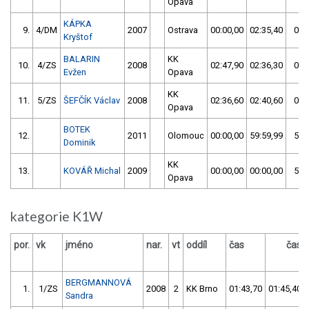
Opava
KÁPKA
9.
4/DM
2007
Ostrava
00:00,00
02:35,40
02:
Kryštof
BALARIN
KK
10.
4/ZS
2008
02:47,90
02:36,30
02:
Evžen
Opava
KK
11.
5/ZS
ŠEFČÍK Václav
2008
02:36,60
02:40,60
02:
Opava
BOTEK
12.
2011
Olomouc
00:00,00
59:59,99
59:
Dominik
KK
13.
KOVÁŘ Michal
2009
00:00,00
00:00,00
59:
Opava
kategorie K1W
por.
vk
jméno
nar.
vt
oddíl
čas
čas
BERGMANNOVÁ
1.
1/ZS
2008
2
KK Brno
01:43,70
01:45,40
Sandra