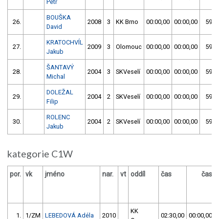
Petr
BOUŠKA
26.
2008
3
KK Brno
00:00,00
00:00,00
59:5
David
KRATOCHVÍL
27.
2009
3
Olomouc
00:00,00
00:00,00
59:5
Jakub
ŠANTAVÝ
28.
2004
3
SKVeselí
00:00,00
00:00,00
59:5
Michal
DOLEŽAL
29.
2004
2
SKVeselí
00:00,00
00:00,00
59:5
Filip
ROLENC
30.
2004
2
SKVeselí
00:00,00
00:00,00
59:5
Jakub
kategorie C1W
por.
vk
jméno
nar.
vt
oddíl
čas
čas
KK
1.
1/ZM
LEBEDOVÁ Adéla
2010
02:30,00
00:00,00