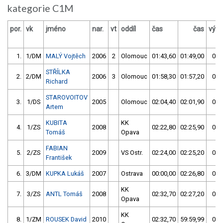
kategorie C1M
por.
vk
jméno
nar.
vt
oddíl
čas
čas
výsl
1.
1/DM
MALÝ Vojtěch
2006
2
Olomouc
01:43,60
01:49,00
01:
STŘÍLKA
2.
2/DM
2006
3
Olomouc
01:58,30
01:57,20
01:
Richard
STAROVOITOV
3.
1/DS
2005
Olomouc
02:04,40
02:01,90
02:
Artem
KUBITA
KK
4.
1/ZS
2008
02:22,80
02:25,90
02:
Tomáš
Opava
FABIAN
5.
2/ZS
2009
VS Ostr.
02:24,00
02:25,20
02:
František
6.
3/DM
KUPKA Lukáš
2007
Ostrava
00:00,00
02:26,80
02:
KK
7.
3/ZS
ANTL Tomáš
2008
02:32,70
02:27,20
02:
Opava
KK
8.
1/ZM
ROUSEK David
2010
02:32,70
59:59,99
02: