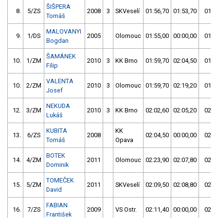
ŠIŠPERA
8.
5/ZS
2008
3
SKVeselí
01:56,70
01:53,70
01:5
Tomáš
MALOVANYI
9.
1/DS
2005
Olomouc
01:55,00
00:00,00
01:5
Bogdan
ŠAMÁNEK
10.
1/ZM
2010
3
KK Brno
01:59,70
02:04,50
01:5
Filip
VALENTA
10.
2/ZM
2010
3
Olomouc
01:59,70
02:19,20
01:5
Josef
NEKUDA
12.
3/ZM
2010
3
KK Brno
02:02,60
02:05,20
02:0
Lukáš
KUBITA
KK
13.
6/ZS
2008
02:04,50
00:00,00
02:0
Tomáš
Opava
BOTEK
14.
4/ZM
2011
Olomouc
02:23,90
02:07,80
02:0
Dominik
TOMEČEK
15.
5/ZM
2011
SKVeselí
02:09,50
02:08,80
02:0
David
FABIAN
16.
7/ZS
2009
VS Ostr.
02:11,40
00:00,00
02:1
František