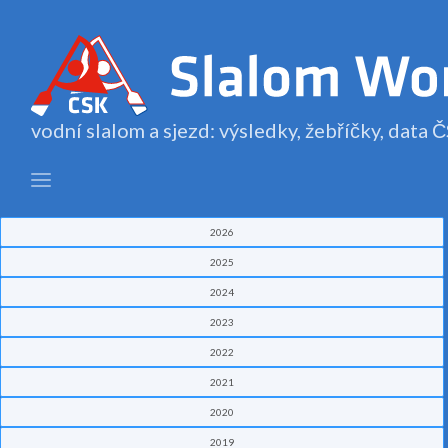
vodní slalom a sjezd: výsledky, žebříčky, data
2026
2025
2024
2023
2022
2021
2020
2019