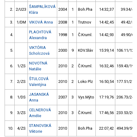
ŠAMPALÍKOVÁ
2.
2/U23
2004
1
Boh.Pha
14:32,37
39.34/4,7
Klára
3.
1/DM
VIKOVÁ Anna
2008
1
Trutnov
14:42,45
49.42/5,9
PLACHTOVÁ
4.
1998
1
Č.Kruml.
14:42,93
49.90/6,0
Alexandra
VIKTÓRIA
5.
2000
9
KDV.Sláv
15:39,14
106.11/12,7
Scholczová
NOVOTNÁ
6.
1/ZS
2010
2
Č.Kruml.
16:32,46
159.43/19,1
Natálie
ŠTULCOVÁ
7.
2/ZS
2010
2
Loko Plz
16:50,54
177.51/21,3
Valentýna
JASANSKÁ
8.
1/DS
2007
3
Vys.Mýto
17:19,76
206.73/24,8
Anna
CELNEROVÁ
9.
3/ZS
2010
3
Č.Kruml.
17:46,56
233.53/28,0
Amélie
STANOVSKÁ
10.
4/ZS
2010
Boh.Pha
22:07,42
494.39/59,3
Viktorie