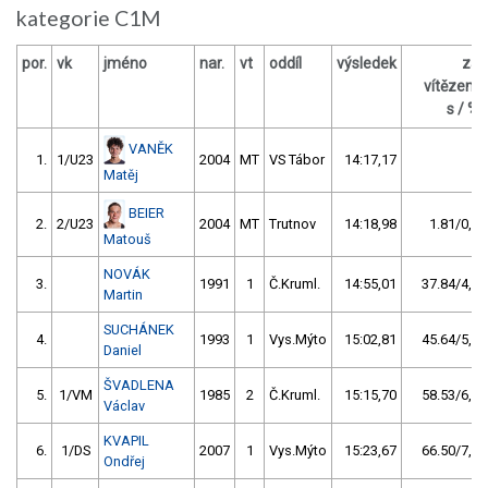
kategorie C1M
por.
vk
jméno
nar.
vt
oddíl
výsledek
za
vítězem
s / %
VANĚK
1.
1/U23
2004
MT
VS Tábor
14:17,17
Matěj
BEIER
2.
2/U23
2004
MT
Trutnov
14:18,98
1.81/0,2
Matouš
NOVÁK
3.
1991
1
Č.Kruml.
14:55,01
37.84/4,4
Martin
SUCHÁNEK
4.
1993
1
Vys.Mýto
15:02,81
45.64/5,3
Daniel
ŠVADLENA
5.
1/VM
1985
2
Č.Kruml.
15:15,70
58.53/6,8
Václav
KVAPIL
6.
1/DS
2007
1
Vys.Mýto
15:23,67
66.50/7,8
Ondřej