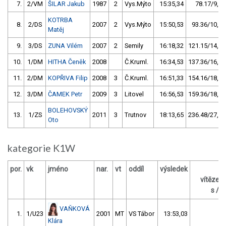
7.
2/VM
ŠILAR Jakub
1987
2
Vys.Mýto
15:35,34
78.17/9,1
KOTRBA
8.
2/DS
2007
2
Vys.Mýto
15:50,53
93.36/10,9
Matěj
9.
3/DS
ZUNA Vilém
2007
2
Semily
16:18,32
121.15/14,1
10.
1/DM
HITHA Čeněk
2008
Č.Kruml.
16:34,53
137.36/16,0
11.
2/DM
KOPŘIVA Filip
2008
3
Č.Kruml.
16:51,33
154.16/18,0
12.
3/DM
ČAMEK Petr
2009
3
Litovel
16:56,53
159.36/18,6
BOLEHOVSKÝ
13.
1/ZS
2011
3
Trutnov
18:13,65
236.48/27,6
Oto
kategorie K1W
por.
vk
jméno
nar.
vt
oddíl
výsledek
za
vítězem
s / %
VAŇKOVÁ
1.
1/U23
2001
MT
VS Tábor
13:53,03
Klára