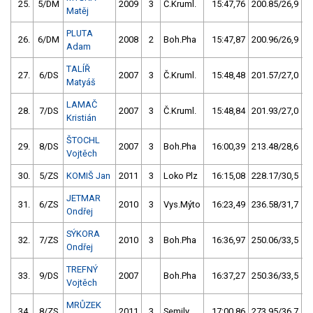
25.
5/DM
2009
3
Č.Kruml.
15:47,76
200.85/26,9
Matěj
PLUTA
26.
6/DM
2008
2
Boh.Pha
15:47,87
200.96/26,9
Adam
TALÍŘ
27.
6/DS
2007
3
Č.Kruml.
15:48,48
201.57/27,0
Matyáš
LAMAČ
28.
7/DS
2007
3
Č.Kruml.
15:48,84
201.93/27,0
Kristián
ŠTOCHL
29.
8/DS
2007
3
Boh.Pha
16:00,39
213.48/28,6
Vojtěch
30.
5/ZS
KOMIŠ Jan
2011
3
Loko Plz
16:15,08
228.17/30,5
JETMAR
31.
6/ZS
2010
3
Vys.Mýto
16:23,49
236.58/31,7
Ondřej
SÝKORA
32.
7/ZS
2010
3
Boh.Pha
16:36,97
250.06/33,5
Ondřej
TREFNÝ
33.
9/DS
2007
Boh.Pha
16:37,27
250.36/33,5
Vojtěch
MRŮZEK
34.
8/ZS
2011
3
Semily
17:00,86
273.95/36,7