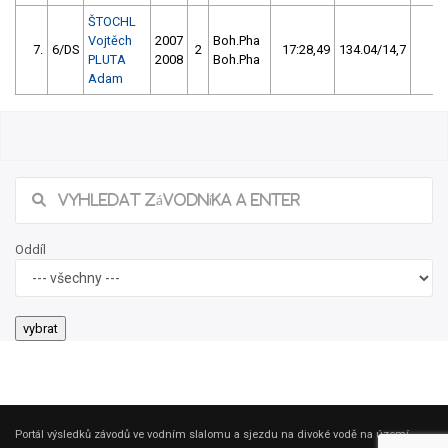
ŠTOCHL
Vojtěch
2007
Boh.Pha
7.
6/DS
2
17:28,49
134.04/14,7
0
PLUTA
2008
Boh.Pha
Adam
Oddíl
Portál výsledků závodů ve vodním slalomu a sjezdu na divoké vodě na území