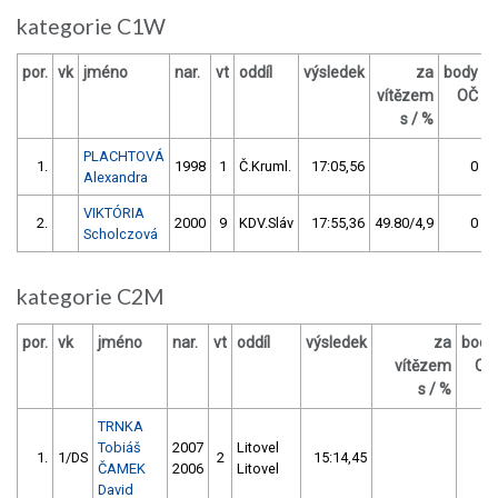
kategorie C1W
por.
vk
jméno
nar.
vt
oddíl
výsledek
za
body
vítězem
OČ
s / %
PLACHTOVÁ
1.
1998
1
Č.Kruml.
17:05,56
0
Alexandra
VIKTÓRIA
2.
2000
9
KDV.Sláv
17:55,36
49.80/4,9
0
Scholczová
kategorie C2M
por.
vk
jméno
nar.
vt
oddíl
výsledek
za
body
vítězem
OČ
s / %
TRNKA
Tobiáš
2007
Litovel
1.
1/DS
2
15:14,45
0
ČAMEK
2006
Litovel
David