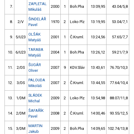
ZAPLETAL
7.
2000
1
Boh.Pha
13:09,95
43.04/5,8
Mikuláš
ŠINDELÁŘ
8.
2/V
1970
2
Loko Plz
13:19,95
53.04/7,1
Pavel
OLŠÁK
9.
5/U23
2001
1
Č.Kruml.
13:24,56
57.65/7,7
Matyáš
TARABA
10.
6/U23
2004
1
Boh.Pha
13:26,12
59.21/7,9
Matyáš
ŠUGÁR
11.
2/DS
2007
9
KDV.Sláv
13:43,61
76.70/10,3
Oliver
PALOUDA
12.
3/DS
2007
2
Č.Kruml.
13:44,55
77.64/10,4
Mikoláš
SLÁDEK
13.
1/DM
2009
2
Loko Plz
13:54,98
88.07/11,8
Michal
ŠAFAŘÍK
14.
2/DM
2008
2
Č.Kruml.
14:00,46
93.55/12,5
Pavel
MARTIN
15.
3/DM
2009
2
Boh.Pha
14:09,65
102.74/13,8
Jakub