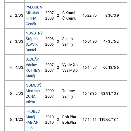
PALOUDA
Mikoláš
2007
Č.Kruml.
2.
2/DS
2
15:22,75
8.30/0,9
14
HITHA
2008
Č.Kruml.
Čeněk
NOVOTNÝ
Štěpán
2006
Semily
3.
3/DS
3
16:01,80
47.35/5,2
10
SLAVÍK
2006
Semily
Daniel
SEDLÁK
Václav
2007
Vys.Mýto
4.
4/DS
2
16:14,57
60.13/6,6
6
KOTRBA
2007
Vys.Mýto
Matěj
GOMBOŠ
Miroslav
2009
Trutnov
5.
5/DS
16:48,36
93.91/10,3
2
ZUNA
2007
Semily
Vilém
HRUBEC
Matěj
2010
Boh.Pha
6.
1/ZS
3
17:14,11
119.66/13,1
1
FABIÁN
2010
Boh.Pha
Filip