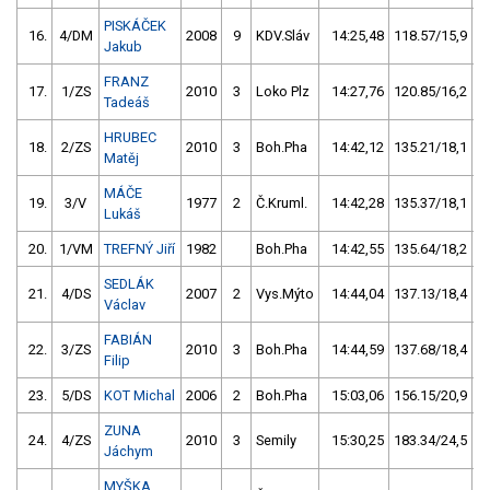
PISKÁČEK
16.
4/DM
2008
9
KDV.Sláv
14:25,48
118.57/15,9
Jakub
FRANZ
17.
1/ZS
2010
3
Loko Plz
14:27,76
120.85/16,2
Tadeáš
HRUBEC
18.
2/ZS
2010
3
Boh.Pha
14:42,12
135.21/18,1
Matěj
MÁČE
19.
3/V
1977
2
Č.Kruml.
14:42,28
135.37/18,1
Lukáš
20.
1/VM
TREFNÝ Jiří
1982
Boh.Pha
14:42,55
135.64/18,2
SEDLÁK
21.
4/DS
2007
2
Vys.Mýto
14:44,04
137.13/18,4
Václav
FABIÁN
22.
3/ZS
2010
3
Boh.Pha
14:44,59
137.68/18,4
Filip
23.
5/DS
KOT Michal
2006
2
Boh.Pha
15:03,06
156.15/20,9
ZUNA
24.
4/ZS
2010
3
Semily
15:30,25
183.34/24,5
Jáchym
MYŠKA