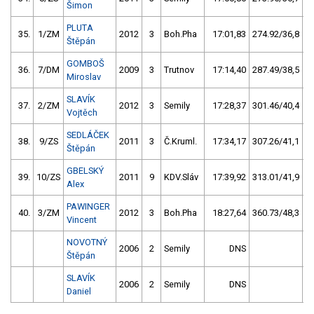
Šimon
PLUTA
35.
1/ZM
2012
3
Boh.Pha
17:01,83
274.92/36,8
Štěpán
GOMBOŠ
36.
7/DM
2009
3
Trutnov
17:14,40
287.49/38,5
Miroslav
SLAVÍK
37.
2/ZM
2012
3
Semily
17:28,37
301.46/40,4
Vojtěch
SEDLÁČEK
38.
9/ZS
2011
3
Č.Kruml.
17:34,17
307.26/41,1
Štěpán
GBELSKÝ
39.
10/ZS
2011
9
KDV.Sláv
17:39,92
313.01/41,9
Alex
PAWINGER
40.
3/ZM
2012
3
Boh.Pha
18:27,64
360.73/48,3
Vincent
NOVOTNÝ
2006
2
Semily
DNS
Štěpán
SLAVÍK
2006
2
Semily
DNS
Daniel