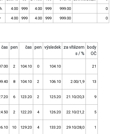
h.
4.00
999
4.00
999
999.00
0
y
4.00
999
4.00
999
999.00
0
čas
pen
čas
pen
výsledek
za vítězem
body
s / %
OČ
07.00
2
104.10
0
104.10
21
09.40
8
104.10
2
106.10
2.00/1,9
13
27.20
6
123.20
2
125.20
21.10/20,3
9
24.50
2
122.20
4
126.20
22.10/21,2
5
36.10
10
129.20
4
133.20
29.10/28,0
1