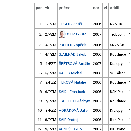
por.
vk
jméno
nar.
vt
oddíl
1.
1/PZM
HEGER Jonáš
2006
KVS HK
1
BOHATÝ Oto
2.
2/PZM
2007
Třebech.
1
3.
3/PZM
PRÜHER Vojtěch
2006
SKVS ČB
1
4.
4/PZM
SEMERÁD Jakub
2006
Roudnice
1
5.
1/PZZ
ŠRÉTROVÁ Amálie
2007
Kralupy
1
6.
5/PZM
VÁLEK Michal
2006
VS Tábor
1
7.
2/PZZ
HEKOVÁ Natálie
2006
Roudnice
1
8.
6/PZM
SAIDL František
2006
USK Pha
1
9.
7/PZM
FRÖHLICH Jáchym
2007
Roudnice
1
10.
3/PZZ
HORÁKOVÁ Julie
2006
Kralupy
1
11.
8/PZM
SAIP Ondřej
2006
Boh.Pha
1
12.
9/PZM
VONEŠ Jakub
2007
KK Brand
1