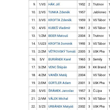
9.
1/VS
HÁK Jiří
1952
2
Trutnov
10.
2/VS
TUNKA Zdeněk
1957
Jablonec
11.
3/VS
KROFTA Zdeněk
1959
3
VS Tábor
12.
4/VS
KUBEŠ Vladimír
1961
2
VS Tábor
13.
1/ZM
BEIER Matouš
2004
3
Trutnov
14.
1/U23
KROFTA Dominik
1993
3
VS Tábor
15.
2/ZM
VĚTROVSKÝ Tomáš
2005
3
USK Pha
16.
5/V
BURIÁNEK Karel
1965
3
Semily
17.
3/ZM
VENC Štěpán
2004
3
KK Brand
18.
4/ZM
VANĚK Matěj
2004
VS Tábor
19.
2/DM
GÜRTLER Adam
2001
3
USK Pha
20.
5/VS
ŠRÁMEK Jaroslav
1957
3
Č.Lípa
21.
2/VM
VÁLEK Michal
1974
3
VS Tábor
22.
3/ZS
URBÁNEK Matyáš
2002
3
USK Pha