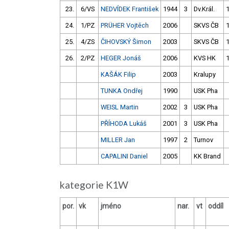
23.
6/VS
NEDVÍDEK František
1944
3
Dv.Král.
24.
1/PZ
PRÜHER Vojtěch
2006
SKVS ČB
25.
4/ZS
ČIHOVSKÝ Šimon
2003
SKVS ČB
26.
2/PZ
HEGER Jonáš
2006
KVS HK
KAŠÁK Filip
2003
Kralupy
TUNKA Ondřej
1990
USK Pha
WEISL Martin
2002
3
USK Pha
PŘÍHODA Lukáš
2001
3
USK Pha
MILLER Jan
1997
2
Turnov
CAPALINI Daniel
2005
KK Brand
kategorie K1W
por.
vk
jméno
nar.
vt
oddíl