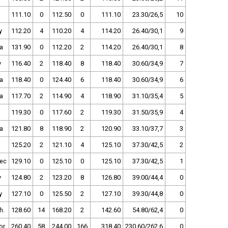
111.10
0
112.50
0
111.10
23.30/26,5
10
y
112.20
4
110.20
4
114.20
26.40/30,1
9
a
131.90
0
112.20
2
114.20
26.40/30,1
8
y
116.40
2
118.40
8
118.40
30.60/34,9
7
a
118.40
0
124.40
6
118.40
30.60/34,9
6
a
117.70
2
114.90
4
118.90
31.10/35,4
5
119.30
0
117.60
2
119.30
31.50/35,9
4
a
121.80
8
118.90
2
120.90
33.10/37,7
3
125.20
2
121.10
4
125.10
37.30/42,5
2
ec
129.10
0
125.10
0
125.10
37.30/42,5
1
v
124.80
2
123.20
8
126.80
39.00/44,4
0
y
127.10
0
125.50
2
127.10
39.30/44,8
0
h.
128.60
14
168.20
2
142.60
54.80/62,4
0
or
260.40
58
244.00
166
318.40
230.60/262,6
0