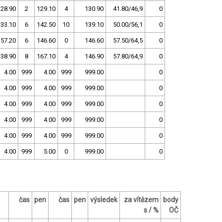
128.90
2
129.10
4
130.90
41.80/46,9
0
133.10
6
142.50
10
139.10
50.00/56,1
0
157.20
6
146.60
0
146.60
57.50/64,5
0
138.90
8
167.10
4
146.90
57.80/64,9
0
4.00
999
4.00
999
999.00
0
4.00
999
4.00
999
999.00
0
4.00
999
4.00
999
999.00
0
4.00
999
4.00
999
999.00
0
4.00
999
4.00
999
999.00
0
4.00
999
5.00
0
999.00
0
čas
pen
čas
pen
výsledek
za vítězem
body
s / %
OČ