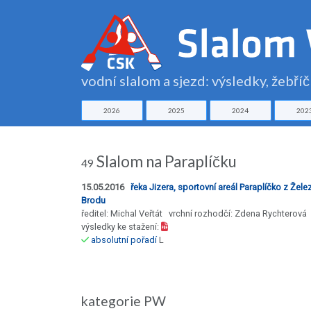
vodní slalom a sjezd: výsledky, žebří
2026
2025
2024
202
Slalom na Paraplíčku
49
15.05.2016
řeka Jizera, sportovní areál Paraplíčko z Žel
Brodu
ředitel: Michal Veřtát vrchní rozhodčí: Zdena Rychterová
výsledky ke stažení:
absolutní pořadí
L
kategorie PW