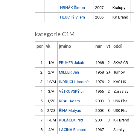
HRŇÁK Šimon
2007
Kralupy
HLUCHÝ Vilém
2006
KK Brand
kategorie C1M
por.
vk
jméno
nar.
vt
oddíl
1.
1/V
PRÜHER Jakub
1968
2
SKVS ČB
2.
2/V
MILLER Jan
1968
2+
Turnov
3.
1/VM
INDRUCH Jaromír
1976
2
KVS HK
4.
3/V
VĚTROVSKÝ Jiří
1966
2
Zbraslav
5.
1/ZS
KRÁL Adam
2003
3
USK Pha
6.
2/ZS
ŘÍHA Matyáš
2003
3
USK Pha
7.
1/DM
KOLÁČEK Petr
2001
3
KK Brand
8.
4/V
LACINA Richard
1967
Semily