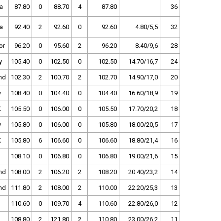
a
87.80
0
88.70
4
87.80
36
a
92.40
2
92.60
0
92.60
4.80/5,5
32
or
96.20
0
95.60
2
96.20
8.40/9,6
28
y
105.40
0
102.50
0
102.50
14.70/16,7
24
nd
102.30
2
100.70
2
102.70
14.90/17,0
20
y
108.40
0
104.40
0
104.40
16.60/18,9
19
K
105.50
0
106.00
0
105.50
17.70/20,2
18
y
105.80
0
106.00
0
105.80
18.00/20,5
17
K
105.80
6
106.60
0
106.60
18.80/21,4
16
108.10
0
106.80
0
106.80
19.00/21,6
15
nd
108.00
2
106.20
2
108.20
20.40/23,2
14
nd
111.80
2
108.00
2
110.00
22.20/25,3
13
110.60
0
109.70
4
110.60
22.80/26,0
12
108.80
2
121.80
2
110.80
23.00/26,2
11