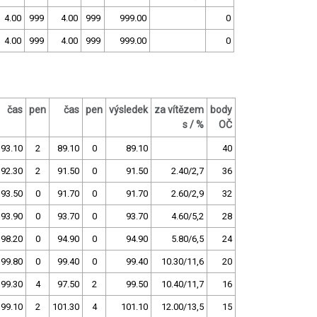
4.00
999
4.00
999
999.00
0
4.00
999
4.00
999
999.00
0
čas
pen
čas
pen
výsledek
za vítězem
body
s / %
OČ
93.10
2
89.10
0
89.10
40
92.30
2
91.50
0
91.50
2.40/2,7
36
93.50
0
91.70
0
91.70
2.60/2,9
32
93.90
0
93.70
0
93.70
4.60/5,2
28
98.20
0
94.90
0
94.90
5.80/6,5
24
99.80
0
99.40
0
99.40
10.30/11,6
20
99.30
4
97.50
2
99.50
10.40/11,7
16
99.10
2
101.30
4
101.10
12.00/13,5
15