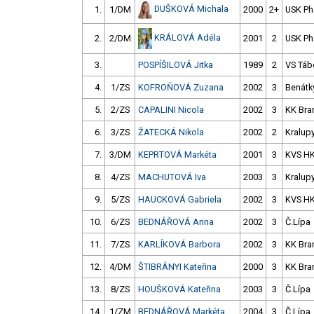
DUŠKOVÁ Michala
1.
1/DM
2000
2+
USK Ph
KRÁLOVÁ Adéla
2.
2/DM
2001
2
USK Ph
3.
POSPÍŠILOVÁ Jitka
1989
2
VS Táb
4.
1/ZS
KOFROŇOVÁ Zuzana
2002
3
Benátk
5.
2/ZS
CAPALINI Nicola
2002
3
KK Bra
6.
3/ZS
ŽATECKÁ Nikola
2002
2
Kralup
7.
3/DM
KEPRTOVÁ Markéta
2001
3
KVS H
8.
4/ZS
MACHUTOVÁ Iva
2003
3
Kralup
9.
5/ZS
HAUCKOVÁ Gabriela
2002
3
KVS H
10.
6/ZS
BEDNÁŘOVÁ Anna
2002
3
Č.Lípa
11.
7/ZS
KARLÍKOVÁ Barbora
2002
3
KK Bra
12.
4/DM
ŠTIBRÁNYI Kateřina
2000
3
KK Bra
13.
8/ZS
HOUŠKOVÁ Kateřina
2003
3
Č.Lípa
14.
1/ZM
BEDNÁŘOVÁ Markéta
2004
3
Č.Lípa