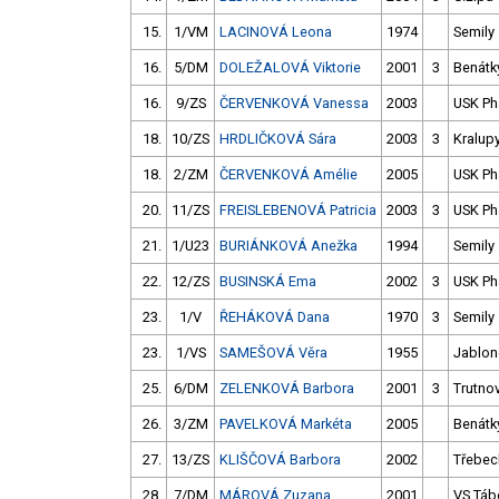
15.
1/VM
LACINOVÁ Leona
1974
Semily
16.
5/DM
DOLEŽALOVÁ Viktorie
2001
3
Benátk
16.
9/ZS
ČERVENKOVÁ Vanessa
2003
USK Ph
18.
10/ZS
HRDLIČKOVÁ Sára
2003
3
Kralup
18.
2/ZM
ČERVENKOVÁ Amélie
2005
USK Ph
20.
11/ZS
FREISLEBENOVÁ Patricia
2003
3
USK Ph
21.
1/U23
BURIÁNKOVÁ Anežka
1994
Semily
22.
12/ZS
BUSINSKÁ Ema
2002
3
USK Ph
23.
1/V
ŘEHÁKOVÁ Dana
1970
3
Semily
23.
1/VS
SAMEŠOVÁ Věra
1955
Jablon
25.
6/DM
ZELENKOVÁ Barbora
2001
3
Trutno
26.
3/ZM
PAVELKOVÁ Markéta
2005
Benátk
27.
13/ZS
KLIŠČOVÁ Barbora
2002
Třebec
28.
7/DM
MÁROVÁ Zuzana
2001
VS Táb