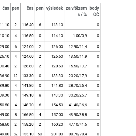
čas
pen
čas
pen
výsledek
za vítězem
body
s / %
OČ
11.10
2
116.40
6
113.10
0
10.10
4
116.80
0
114.10
1.00/0,9
0
29.00
6
124.00
2
126.00
12.90/11,4
0
26.10
4
124.60
2
126.60
13.50/11,9
0
30.40
2
126.60
2
128.60
15.50/13,7
0
36.90
12
133.30
0
133.30
20.20/17,9
0
39.80
4
141.80
0
141.80
28.70/25,4
0
39.30
4
149.10
8
143.30
30.20/26,7
0
50.50
4
148.70
6
154.50
41.40/36,6
0
49.00
8
166.80
4
157.00
43.90/38,8
0
58.60
2
158.20
2
160.20
47.10/41,6
0
49.80
52
155.10
50
201.80
88.70/78,4
0