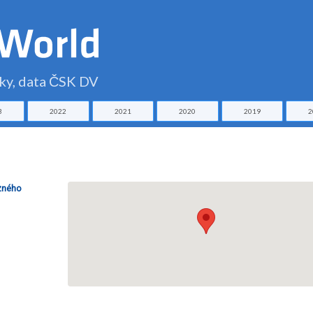
čky, data ČSK DV
3
2022
2021
2020
2019
2
ezného