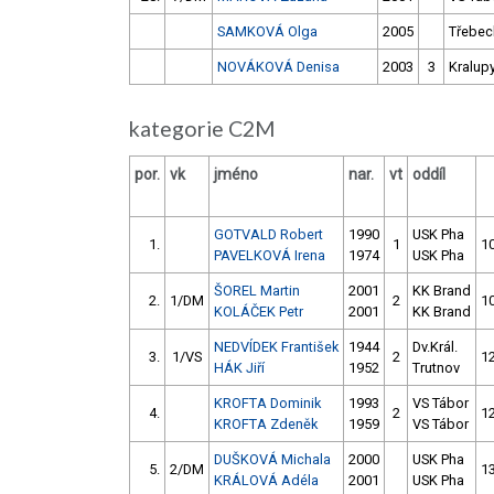
SAMKOVÁ Olga
2005
Třebec
NOVÁKOVÁ Denisa
2003
3
Kralup
kategorie C2M
por.
vk
jméno
nar.
vt
oddíl
GOTVALD Robert
1990
USK Pha
1.
1
1
PAVELKOVÁ Irena
1974
USK Pha
ŠOREL Martin
2001
KK Brand
2.
1/DM
2
1
KOLÁČEK Petr
2001
KK Brand
NEDVÍDEK František
1944
Dv.Král.
3.
1/VS
2
1
HÁK Jiří
1952
Trutnov
KROFTA Dominik
1993
VS Tábor
4.
2
1
KROFTA Zdeněk
1959
VS Tábor
DUŠKOVÁ Michala
2000
USK Pha
5.
2/DM
1
KRÁLOVÁ Adéla
2001
USK Pha