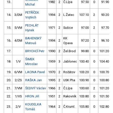
13.
1982
2
Č.Lípa
97.50
0
91.90
Michal
PETŘÍČEK
14.
3/DM
1994
2
L.Žatec
107.10
2
93.20
Vojtěch
PECHLÁT
15.
5/VM
1971
2
Sušice
97.00
2
97.70
Hynek
BAHENSKÝ
KK
16.
4/DM
1994
2
97.20
2
96.10
Matouš
Opava
17.
BRYCHCÍ Petr
1990
2
Žel.Brod
99.80
0
101.20
ŠIMEK
18.
1/V
1959
3
Jablonec
100.40
0
104.40
Miroslav
19.
6/VM
LACINA Pavel
1970
2
Rožátov
103.20
0
100.70
20.
2/ZS
RAŠKA Jan
1995
2
USK Pha
100.90
0
100.80
21.
7/VM
ŠEDIVÝ Václav
1966
2
Č.Lípa
100.60
2
101.20
22.
1/VS
HRON Jiří
1951
2
Rakovník
103.80
0
101.50
KOUDELKA
23.
2/V
1964
2
Č.Kruml.
105.80
0
102.80
Tomáš