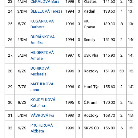
23.
4/ZM
ČEKALOVÁ Bára
1998
0
Klášter.
141.50
2
135.0
24.
3/DM
ŠEBELOVÁ Tereza
1994
3
Kadaň
138.60
4
137.2
KOŠÁRKOVÁ
KK
25.
5/ZS
1996
3
139.30
8
136.7
Barbora
Opava
BURIÁNKOVÁ
26.
4/DM
1994
3
Semily
151.90
2
146.5
Anežka
HILGERTOVÁ
27.
5/ZM
1997
0
USK Pha
145.90
2
145.6
Amálie
BORIKOVÁ
28.
6/ZS
1996
3
Roztoky
151.90
58
152.3
Michaela
MATULKOVÁ
29.
7/ZS
1996
0
Horš.Týn
155.60
2
147.8
Jana
KOUDELKOVÁ
30.
8/ZS
1995
0
Č.Kruml.
170.00
2
155.8
Kateřina
31.
5/DM
VÁVROVÁ Iva
1993
3
Roztoky
168.70
2
158.6
PRÜHEROVÁ
32.
9/ZS
1996
3
SKVS ČB
156.80
6
155.9
Alžběta