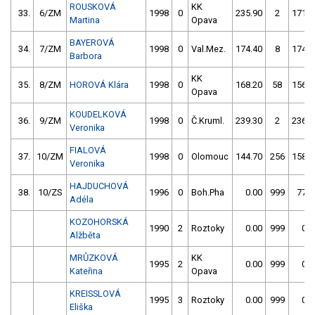
ROUSKOVÁ
KK
33.
6/ZM
1998
0
235.90
2
171.4
Martina
Opava
BAYEROVÁ
34.
7/ZM
1998
0
Val.Mez.
174.40
8
174.4
Barbora
KK
35.
8/ZM
HOROVÁ Klára
1998
0
168.20
58
156.1
Opava
KOUDELKOVÁ
36.
9/ZM
1998
0
Č.Kruml.
239.30
2
236.7
Veronika
FIALOVÁ
37.
10/ZM
1998
0
Olomouc
144.70
256
158.5
Veronika
HAJDUCHOVÁ
38.
10/ZS
1996
0
Boh.Pha
0.00
999
77.7
Adéla
KOZOHORSKÁ
1990
2
Roztoky
0.00
999
0.0
Alžběta
MRŮZKOVÁ
KK
1995
2
0.00
999
0.0
Kateřina
Opava
KREISSLOVÁ
1995
3
Roztoky
0.00
999
0.0
Eliška