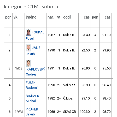
kategorie C1M sobota
por.
vk
jméno
nar.
vt
oddíl
čas
pen
čas
pe
FOUKAL
1.
1987
1
Dukla B.
93.40
4
91.10
0
Pavel
JÁNĚ
2.
1990
1
Dukla B.
92.50
2
91.90
0
Jakub
3.
1/DS
1991
1
Dukla B.
96.90
0
95.60
0
KARLOVSKÝ
Ondřej
FUSEK
4.
1990
2+
Val.Mez.
96.90
0
96.40
0
Radomir
ŠRÁMEK
5.
1982
2+
Č.Lípa
99.10
0
98.40
0
Michal
PRÜHER
6.
1/VM
1968
2+
SKVS ČB
100.30
2
98.70
0
Jakub