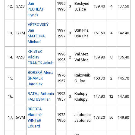
Jan
1995
Bechyně
12.
3/ZS
3
139.40
4
137.60
PECHLÁT
1995
Sušice
Hynek
VĚTROVSKÝ
Jan
1997
USK Pha
13.
1/ZM
3
151.50
4
142.40
MATĚJKA
1997
USK Pha
Michael
KRISTEK
1996
Val.Mez.
14.
4/ZS
Václav
2
139.90
8
135.40
1995
Val.Mez.
FRANEK Jakub
BORSKÁ Alena
1976
Rakovník
15.
ŠRÁMEK
150.30
2
146.70
1957
Č.Lípa
Jaroslav
RATAJ Antonín
1992
Kralupy
16.
3
147.80
12
147.80
FALTUS Milan
1957
Kralupy
BREBTA
Vladimír
1972
Jablonec
17.
5/VM
173.20
56
149.80
WINTER
1956
Jablonec
Eduard