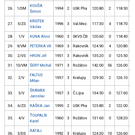
KOUŠA
26.
1/DM
1994
2
USK Pha
120.80
2
118.50
0
Šimon
KRISTEK
27.
5/ZS
1996
3
Val.Mez.
117.30
4
118.70
0
Václav
28.
1/V
KUNA Alois
1960
3
SKVS ČB
120.60
0
118.40
2
29.
9/VM
PETERKA Vít
1969
3
Rakovník
124.90
4
120.80
0
30.
2/VS
HRON Jiří
1951
3
Rakovník
135.20
0
125.50
0
31.
10/VM
ŠERÝ Michal
1971
3
Rožátov
142.00
56
126.00
0
FALTUS
32.
2/V
1957
3
Kralupy
129.50
2
126.10
0
Milan
ŠRÁMEK
33.
3/V
1957
3
Č.Lípa
134.50
0
127.60
0
Jaroslav
34.
6/ZS
RAŠKA Jan
1995
2
USK Pha
125.80
2
122.00
6
ŤOUPALÍK
35.
4/V
1960
3
Rožátov
131.60
0
128.20
0
Karel
RATAJ
36.
3/DS
1992
3
Kralupy
124.30
10
126.60
2