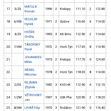
MATULA
17.
3/ZS
1996
2
Kralupy
111.10
2
112.80
0
Roman
PECHLÁT
18.
6/VM
1971
2
Sušice
116.60
6
114.00
0
Hynek
HOŠEK
19.
4/ZS
1995
3
KK Brno
112.90
2
114.60
2
Ondřej
TÁBORSKÝ
20.
7/VM
1972
2
Horš.Týn
117.30
8
114.90
2
Pavel
JOHANIDES
21.
1975
2
Kralupy
117.70
0
124.60
0
Milan
WENDL
22.
1978
2
Horš.Týn
118.30
8
114.00
4
Miloslav
REJMAN
23.
2/DS
1992
3
KVS HK
112.90
6
112.10
6
Zbyšek
VĚTROVSKÝ
24.
1/ZM
1997
3
USK Pha
120.90
2
118.20
0
Jan
25.
8/VM
LÍHAŘ Filip
1970
3
Rožátov
121.90
0
116.40
2