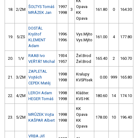
KK
ŠOLTYS Tomáš
1997
Opava
18.
2/ZM
3
161.80
0
164.30
MRÁZEK Jan
1998
KK
Opava
DOSTÁL
Kryštof
1996
Vys.Mýto
19.
5/ZS
161.00
4
177.80
KLEMENT
1996
Vys.Mýto
Adam
RAAB Ivo
1934
Žel.Brod
20.
1/V
165.40
2
160.70
VEŘTÁT Michal
1957
Žel.Brod
ZAPLETAL
1998
Kralupy
21.
3/ZM
Vojtěch
0.00
999
165.80
1998
KVSPísek
CEPEK Matěj
LERCH Adam
1998
Klášter.
22.
4/ZM
180.60
14
174.10
HEGER Tomáš
1998
KVS HK
KK
MRŮZEK Vojta
1998
Opava
23.
5/ZM
178.00
10
196.40
KAŠPAR Albert
1998
KK
Opava
VRBA Jiří