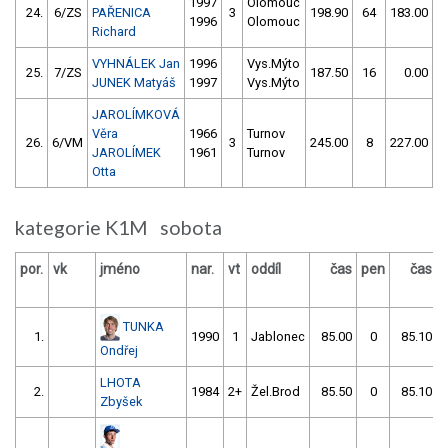
1997
Olomouc
24.
6/ZS
PAŘENICA
3
198.90
64
183.00
1996
Olomouc
Richard
VYHNÁLEK Jan
1996
Vys.Mýto
25.
7/ZS
187.50
16
0.00
9
JUNEK Matyáš
1997
Vys.Mýto
JAROLÍMKOVÁ
Věra
1966
Turnov
26.
6/VM
3
245.00
8
227.00
JAROLÍMEK
1961
Turnov
Otta
kategorie K1M sobota
por.
vk
jméno
nar.
vt
oddíl
čas
pen
čas
TUNKA
1.
1990
1
Jablonec
85.00
0
85.10
Ondřej
LHOTA
2.
1984
2+
Žel.Brod
85.50
0
85.10
Zbyšek