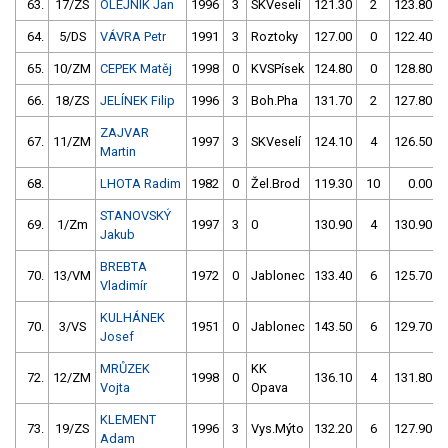
63.
17/ZS
OLEJNÍK Jan
1996
3
SKVeselí
121.30
2
123.80
64.
5/DS
VÁVRA Petr
1991
3
Roztoky
127.00
0
122.40
65.
10/ZM
CEPEK Matěj
1998
0
KVSPísek
124.80
0
128.80
66.
18/ZS
JELÍNEK Filip
1996
3
Boh.Pha
131.70
2
127.80
ZAJVAR
67.
11/ZM
1997
3
SKVeselí
124.10
4
126.50
Martin
68.
LHOTA Radim
1982
0
Žel.Brod
119.30
10
0.00
STANOVSKÝ
69.
1/Zm
1997
3
0
130.90
4
130.90
Jakub
BREBTA
70.
13/VM
1972
0
Jablonec
133.40
6
125.70
Vladimír
KULHÁNEK
70.
3/VS
1951
0
Jablonec
143.50
6
129.70
Josef
MRŮZEK
KK
72.
12/ZM
1998
0
136.10
4
131.80
Vojta
Opava
KLEMENT
73.
19/ZS
1996
3
Vys.Mýto
132.20
6
127.90
Adam