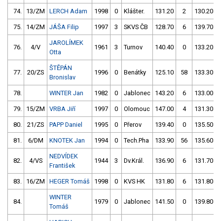
74.
13/ZM
LERCH Adam
1998
0
Klášter.
131.20
2
130.20
75.
14/ZM
JÁŠA Filip
1997
3
SKVS ČB
128.70
6
139.70
JAROLÍMEK
76.
4/V
1961
3
Turnov
140.40
0
133.20
Otta
ŠTĚPÁN
77.
20/ZS
1996
0
Benátky
125.10
58
133.30
Bronislav
78.
WINTER Jan
1982
0
Jablonec
143.20
6
133.00
79.
15/ZM
VRBA Jiří
1997
0
Olomouc
147.00
4
131.30
80.
21/ZS
PAPP Daniel
1995
0
Přerov
139.40
0
135.50
81.
6/DM
KNOTEK Jan
1994
0
Tech.Pha
133.90
56
135.60
NEDVÍDEK
82.
4/VS
1944
3
Dv.Král.
136.90
6
131.70
František
83.
16/ZM
HEGER Tomáš
1998
0
KVS HK
131.80
6
131.80
WINTER
84.
1979
0
Jablonec
141.50
0
139.80
Tomáš