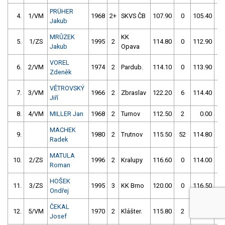
PRÜHER
4.
1/VM
1968
2+
SKVS ČB
107.90
0
105.40
0
Jakub
MRŮZEK
KK
5.
1/ZS
1995
2
114.80
0
112.90
0
Jakub
Opava
VOREL
6.
2/VM
1974
2
Pardub.
114.10
0
113.90
0
Zdeněk
VĚTROVSKÝ
7.
3/VM
1966
2
Zbraslav
122.20
6
114.40
0
Jiří
8.
4/VM
MILLER Jan
1968
2
Turnov
112.50
2
0.00
99
MACHEK
9.
1980
2
Trutnov
115.50
52
114.80
0
Radek
MATULA
10.
2/ZS
1996
2
Kralupy
116.60
0
114.00
2
Roman
HOŠEK
11.
3/ZS
1995
3
KK Brno
120.00
0
116.50
0
Ondřej
ČEKAL
12.
5/VM
1970
2
Klášter.
115.80
2
117.30
0
Josef