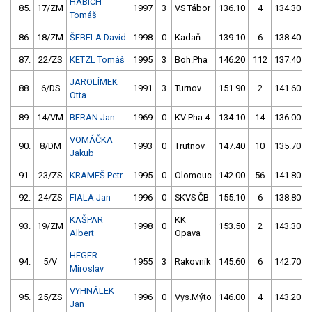
HABICH
85.
17/ZM
1997
3
VS Tábor
136.10
4
134.30
Tomáš
86.
18/ZM
ŠEBELA David
1998
0
Kadaň
139.10
6
138.40
87.
22/ZS
KETZL Tomáš
1995
3
Boh.Pha
146.20
112
137.40
JAROLÍMEK
88.
6/DS
1991
3
Turnov
151.90
2
141.60
Otta
89.
14/VM
BERAN Jan
1969
0
KV Pha 4
134.10
14
136.00
VOMÁČKA
90.
8/DM
1993
0
Trutnov
147.40
10
135.70
Jakub
91.
23/ZS
KRAMEŠ Petr
1995
0
Olomouc
142.00
56
141.80
92.
24/ZS
FIALA Jan
1996
0
SKVS ČB
155.10
6
138.80
KAŠPAR
KK
93.
19/ZM
1998
0
153.50
2
143.30
Albert
Opava
HEGER
94.
5/V
1955
3
Rakovník
145.60
6
142.70
Miroslav
VYHNÁLEK
95.
25/ZS
1996
0
Vys.Mýto
146.00
4
143.20
Jan