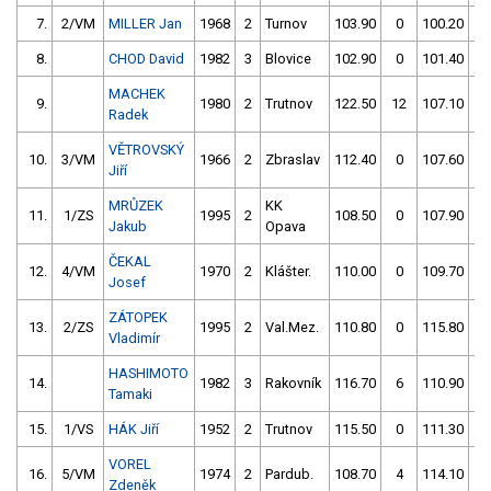
7.
2/VM
MILLER Jan
1968
2
Turnov
103.90
0
100.20
0
8.
CHOD David
1982
3
Blovice
102.90
0
101.40
0
MACHEK
9.
1980
2
Trutnov
122.50
12
107.10
0
Radek
VĚTROVSKÝ
10.
3/VM
1966
2
Zbraslav
112.40
0
107.60
0
Jiří
MRŮZEK
KK
11.
1/ZS
1995
2
108.50
0
107.90
0
Jakub
Opava
ČEKAL
12.
4/VM
1970
2
Klášter.
110.00
0
109.70
0
Josef
ZÁTOPEK
13.
2/ZS
1995
2
Val.Mez.
110.80
0
115.80
0
Vladimír
HASHIMOTO
14.
1982
3
Rakovník
116.70
6
110.90
0
Tamaki
15.
1/VS
HÁK Jiří
1952
2
Trutnov
115.50
0
111.30
0
VOREL
16.
5/VM
1974
2
Pardub.
108.70
4
114.10
2
Zdeněk