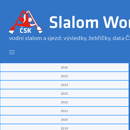
vodní slalom a sjezd: výsledky, žebříčky, data
2026
2025
2024
2023
2022
2021
2020
2019