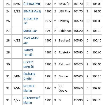
24.
8/VM
ŠTĚTKA Petr
1965
2
SKVS ČB
103.70
0
106.00
24.
3/ZS
ŠIMAN Matěj
1995
2
USK Pha
101.70
2
99.50
ABRAHAM
26.
1977
2
Benátky
105.70
0
101.80
Jiří
27.
MUSIL Jan
1990
2
Jablonec
105.20
4
103.30
ZVOLÁNEK
28.
4/ZS
1995
3
Bechyně
105.80
0
105.10
Jan
JAROŠ
28.
1987
0
Roztoky
105.80
0
106.60
Tomáš
HEGER
30.
1990
2
Rakovník
106.20
2
104.50
Mikuláš
ŠRÁMEK
31.
5/DM
1994
2
Sušice
105.00
2
105.20
Ondřej
ROUSEK
KK
32.
9/VM
1965
2
108.60
0
109.90
Martin
Opava
STANOVSKÝ
33.
1/Zs
1996
3
0
110.30
2
108.70
Martin