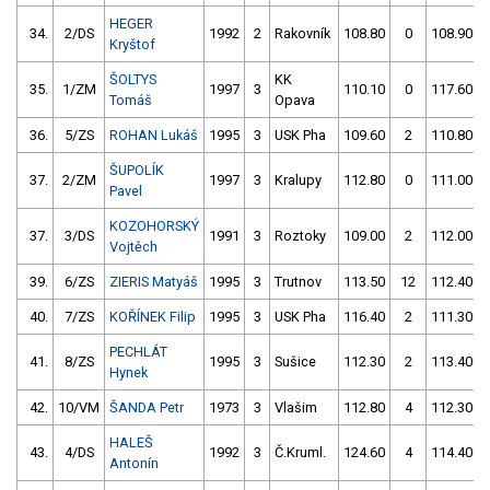
HEGER
34.
2/DS
1992
2
Rakovník
108.80
0
108.90
Kryštof
ŠOLTYS
KK
35.
1/ZM
1997
3
110.10
0
117.60
Tomáš
Opava
36.
5/ZS
ROHAN Lukáš
1995
3
USK Pha
109.60
2
110.80
ŠUPOLÍK
37.
2/ZM
1997
3
Kralupy
112.80
0
111.00
Pavel
KOZOHORSKÝ
37.
3/DS
1991
3
Roztoky
109.00
2
112.00
Vojtěch
39.
6/ZS
ZIERIS Matyáš
1995
3
Trutnov
113.50
12
112.40
40.
7/ZS
KOŘÍNEK Filip
1995
3
USK Pha
116.40
2
111.30
PECHLÁT
41.
8/ZS
1995
3
Sušice
112.30
2
113.40
Hynek
42.
10/VM
ŠANDA Petr
1973
3
Vlašim
112.80
4
112.30
HALEŠ
43.
4/DS
1992
3
Č.Kruml.
124.60
4
114.40
Antonín