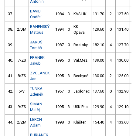
Antonín
DAVID
37.
1984
3
KVS HK
191.70
2
127.50
2
Ondřej
BAHENSKÝ
KK
38.
2/DM
1994
0
129.60
0
131.40
6
Matouš
Opava
JAROŠ
39.
1987
0
Roztoky
182.10
4
127.70
2
Tomáš
FRANEK
40.
7/ZS
1995
0
Val.Mez.
139.00
4
130.00
0
Jakub
ZVOLÁNEK
41.
8/ZS
1995
3
Bechyně
130.00
2
125.00
1
Jan
TUNKA
42.
5/V
1957
0
Jablonec
137.60
0
132.90
0
Zdeněk
ŠIMAN
43.
9/ZS
1995
3
USK Pha
129.90
4
129.10
5
Matěj
LERCH
44.
2/ZM
1998
0
Klášter.
154.40
4
133.60
2
Adam
BURIÁNEK