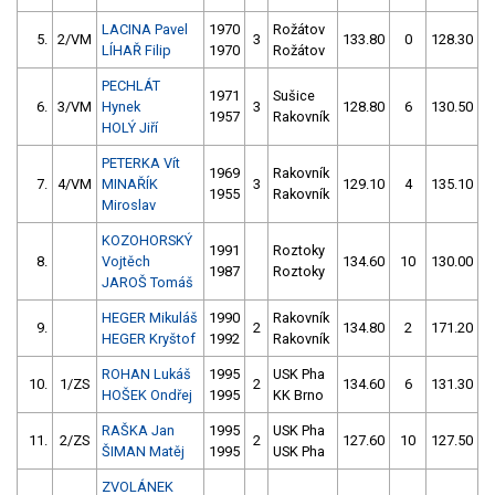
LACINA Pavel
1970
Rožátov
5.
2/VM
3
133.80
0
128.30
LÍHAŘ Filip
1970
Rožátov
PECHLÁT
1971
Sušice
6.
3/VM
Hynek
3
128.80
6
130.50
1957
Rakovník
HOLÝ Jiří
PETERKA Vít
1969
Rakovník
7.
4/VM
MINAŘÍK
3
129.10
4
135.10
1955
Rakovník
Miroslav
KOZOHORSKÝ
1991
Roztoky
8.
Vojtěch
134.60
10
130.00
1987
Roztoky
JAROŠ Tomáš
HEGER Mikuláš
1990
Rakovník
9.
2
134.80
2
171.20
HEGER Kryštof
1992
Rakovník
ROHAN Lukáš
1995
USK Pha
10.
1/ZS
2
134.60
6
131.30
HOŠEK Ondřej
1995
KK Brno
RAŠKA Jan
1995
USK Pha
11.
2/ZS
2
127.60
10
127.50
ŠIMAN Matěj
1995
USK Pha
ZVOLÁNEK