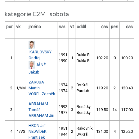
kategorie C2M sobota
por.
vk
jméno
nar.
vt
oddíl
čas
pen
čas
p
KARLOVSKÝ
1991
Dukla B.
1.
Ondřej
1
102.20
0
100.20
1990
Dukla B.
JÁNĚ
Jakub
ZÁRUBA
1974
Dv.Král.
2.
1/VM
Martin
2
119.20
2
120.40
1974
Pardub.
VOREL Zdeněk
ABRAHAM
1992
Benátky
3.
Tomáš
3
119.50
14
117.00
1977
Benátky
ABRAHAM Jiří
HRON Jiří
1951
Rakovník
4.
1/VS
NEDVÍDEK
2
131.00
4
125.20
1944
Dv.Král.
František