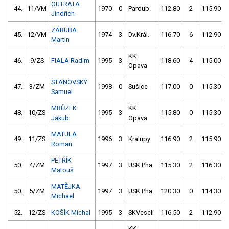
OUTRATA
44.
11/VM
1970
0
Pardub.
112.80
2
115.90
Jindřich
ZÁRUBA
45.
12/VM
1974
3
Dv.Král.
116.70
6
112.90
Martin
KK
46.
9/ZS
FIALA Radim
1995
3
118.60
4
115.00
Opava
STANOVSKÝ
47.
3/ZM
1998
0
Sušice
117.00
0
115.30
Samuel
MRŮZEK
KK
48.
10/ZS
1995
3
115.80
0
115.30
Jakub
Opava
MATULA
49.
11/ZS
1996
3
Kralupy
116.90
2
115.90
Roman
PETŘÍK
50.
4/ZM
1997
3
USK Pha
115.30
2
116.30
Matouš
MATĚJKA
50.
5/ZM
1997
3
USK Pha
120.30
0
114.30
Michael
52.
12/ZS
KOŠÍK Michal
1995
3
SKVeselí
116.50
2
112.90
KK