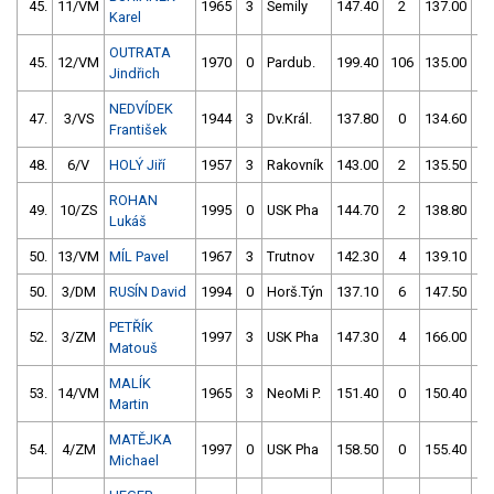
45.
11/VM
1965
3
Semily
147.40
2
137.00
0
Karel
OUTRATA
45.
12/VM
1970
0
Pardub.
199.40
106
135.00
2
Jindřich
NEDVÍDEK
47.
3/VS
1944
3
Dv.Král.
137.80
0
134.60
4
František
48.
6/V
HOLÝ Jiří
1957
3
Rakovník
143.00
2
135.50
4
ROHAN
49.
10/ZS
1995
0
USK Pha
144.70
2
138.80
2
Lukáš
50.
13/VM
MÍL Pavel
1967
3
Trutnov
142.30
4
139.10
4
50.
3/DM
RUSÍN David
1994
0
Horš.Týn
137.10
6
147.50
4
PETŘÍK
52.
3/ZM
1997
3
USK Pha
147.30
4
166.00
2
Matouš
MALÍK
53.
14/VM
1965
3
NeoMi P.
151.40
0
150.40
4
Martin
MATĚJKA
54.
4/ZM
1997
0
USK Pha
158.50
0
155.40
2
Michael