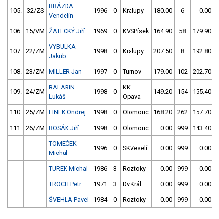
BRÁZDA
105.
32/ZS
1996
0
Kralupy
180.00
6
0.00
Vendelín
106.
15/VM
ŽATECKÝ Jiří
1969
0
KVSPísek
164.90
58
179.90
VYBULKA
107.
22/ZM
1998
0
Kralupy
207.50
8
192.80
Jakub
108.
23/ZM
MILLER Jan
1997
0
Turnov
179.00
102
202.70
BALARIN
KK
109.
24/ZM
1998
0
149.20
154
155.40
Lukáš
Opava
110.
25/ZM
LINEK Ondřej
1998
0
Olomouc
168.20
262
157.70
111.
26/ZM
BOSÁK Jiří
1998
0
Olomouc
0.00
999
143.40
TOMEČEK
1996
0
SKVeselí
0.00
999
0.00
Michal
TUREK Michal
1986
3
Roztoky
0.00
999
0.00
TROCH Petr
1971
3
Dv.Král.
0.00
999
0.00
ŠVEHLA Pavel
1984
0
Roztoky
0.00
999
0.00