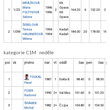
MRÁZKOVÁ
KK
Mária
1996
Opava
1.
1/ZS
2
164.20
6
152.20
2
FOLTYSOVÁ
1996
KK
Sabina
Opava
ŠEBELOVÁ
Tereza
1994
Kadaň
2.
1/DM
184.00
20
178.00
16
HAUSNEROVÁ
1994
Kadaň
Milena
kategorie C1M neděle
por.
vk
jméno
nar.
vt
oddíl
čas
pen
čas
pe
FOUKAL
1.
1987
1
Dukla B.
98.40
0
98.30
0
Pavel
FUSEK
2.
1990
2+
Val.Mez.
101.60
0
101.20
2
Radomir
ŠRÁMEK
3.
1982
2+
Č.Lípa
104.80
0
104.50
0
Michal