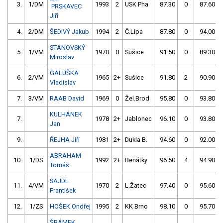
3.
1/DM
1993
2
USK Pha
87.30
0
87.60
PRSKAVEC
Jiří
4.
2/DM
ŠEDIVÝ Jakub
1994
2
Č.Lípa
87.80
0
94.00
STANOVSKÝ
5.
1/VM
1970
0
Sušice
91.50
0
89.30
Miroslav
GALUŠKA
6.
2/VM
1965
2+
Sušice
91.80
2
90.90
Vladislav
7.
3/VM
RAAB David
1969
0
Žel.Brod
95.80
0
93.80
KULHÁNEK
7.
1978
2+
Jablonec
96.10
0
93.80
Jan
9.
ŘEJHA Jiří
1981
2+
Dukla B.
94.60
0
92.00
ABRAHAM
10.
1/DS
1992
2+
Benátky
96.50
4
94.90
Tomáš
SAJDL
11.
4/VM
1970
2
L.Žatec
97.40
0
95.60
František
12.
1/ZS
HOŠEK Ondřej
1995
2
KK Brno
98.10
0
95.70
ŠRÁMEK