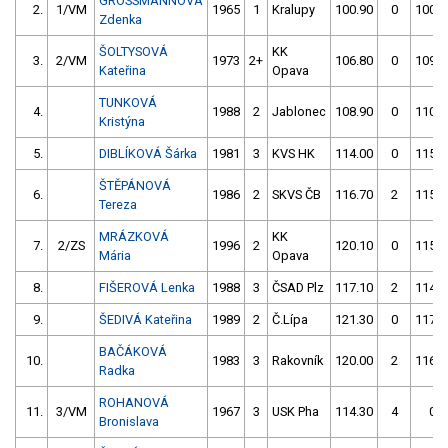
GROSSMANNOVÁ
2.
1/VM
1965
1
Kralupy
100.90
0
100.3
Zdenka
ŠOLTYSOVÁ
KK
3.
2/VM
1973
2+
106.80
0
109.0
Kateřina
Opava
TUNKOVÁ
4.
1988
2
Jablonec
108.90
0
110.2
Kristýna
5.
DIBLÍKOVÁ Šárka
1981
3
KVS HK
114.00
0
115.7
ŠTĚPÁNOVÁ
6.
1986
2
SKVS ČB
116.70
2
115.4
Tereza
MRÁZKOVÁ
KK
7.
2/ZS
1996
2
120.10
0
115.9
Mária
Opava
8.
FIŠEROVÁ Lenka
1988
3
ČSAD Plz
117.10
2
114.4
9.
ŠEDIVÁ Kateřina
1989
2
Č.Lípa
121.30
0
117.1
BAČÁKOVÁ
10.
1983
3
Rakovník
120.00
2
116.2
Radka
ROHANOVÁ
11.
3/VM
1967
3
USK Pha
114.30
4
0.0
Bronislava