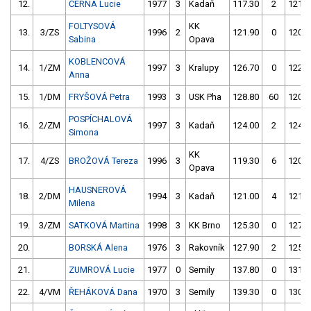
12.
ČERNÁ Lucie
1977
3
Kadaň
117.30
2
121.7
FOLTYSOVÁ
KK
13.
3/ZS
1996
2
121.90
0
120.2
Sabina
Opava
KOBLENCOVÁ
14.
1/ZM
1997
3
Kralupy
126.70
0
122.2
Anna
15.
1/DM
FRYŠOVÁ Petra
1993
3
USK Pha
128.80
60
120.6
POSPÍCHALOVÁ
16.
2/ZM
1997
3
Kadaň
124.00
2
124.2
Simona
KK
17.
4/ZS
BROŽOVÁ Tereza
1996
3
119.30
6
120.6
Opava
HAUSNEROVÁ
18.
2/DM
1994
3
Kadaň
121.00
4
121.6
Milena
19.
3/ZM
SATKOVÁ Martina
1998
3
KK Brno
125.30
0
127.9
20.
BORSKÁ Alena
1976
3
Rakovník
127.90
2
125.5
21.
ZUMROVÁ Lucie
1977
0
Semily
137.80
0
131.0
22.
4/VM
ŘEHÁKOVÁ Dana
1970
3
Semily
139.30
0
130.5