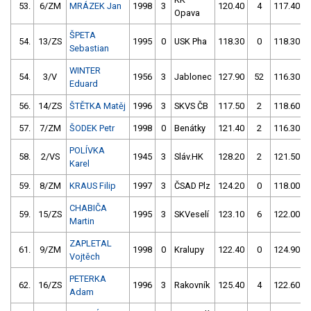
53.
6/ZM
MRÁZEK Jan
1998
3
120.40
4
117.40
Opava
ŠPETA
54.
13/ZS
1995
0
USK Pha
118.30
0
118.30
Sebastian
WINTER
54.
3/V
1956
3
Jablonec
127.90
52
116.30
Eduard
56.
14/ZS
ŠTĚTKA Matěj
1996
3
SKVS ČB
117.50
2
118.60
57.
7/ZM
ŠODEK Petr
1998
0
Benátky
121.40
2
116.30
POLÍVKA
58.
2/VS
1945
3
Sláv.HK
128.20
2
121.50
Karel
59.
8/ZM
KRAUS Filip
1997
3
ČSAD Plz
124.20
0
118.00
CHABIČA
59.
15/ZS
1995
3
SKVeselí
123.10
6
122.00
Martin
ZAPLETAL
61.
9/ZM
1998
0
Kralupy
122.40
0
124.90
Vojtěch
PETERKA
62.
16/ZS
1996
3
Rakovník
125.40
4
122.60
Adam