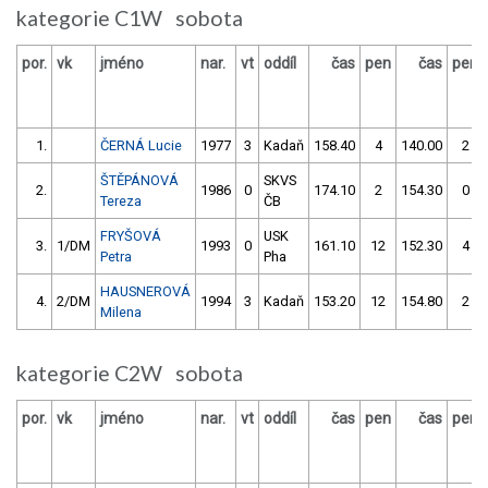
kategorie C1W sobota
por.
vk
jméno
nar.
vt
oddíl
čas
pen
čas
pen
1.
ČERNÁ Lucie
1977
3
Kadaň
158.40
4
140.00
2
ŠTĚPÁNOVÁ
SKVS
2.
1986
0
174.10
2
154.30
0
Tereza
ČB
FRYŠOVÁ
USK
3.
1/DM
1993
0
161.10
12
152.30
4
Petra
Pha
HAUSNEROVÁ
4.
2/DM
1994
3
Kadaň
153.20
12
154.80
2
Milena
kategorie C2W sobota
por.
vk
jméno
nar.
vt
oddíl
čas
pen
čas
pen