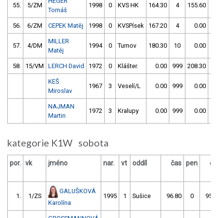
HEGER
55.
5/ZM
1998
0
KVS HK
164.30
4
155.60
4
Tomáš
56.
6/ZM
CEPEK Matěj
1998
0
KVSPísek
167.20
4
0.00
99
MILLER
57.
4/DM
1994
0
Turnov
180.30
10
0.00
99
Matěj
58.
15/VM
LERCH David
1972
0
Klášter.
0.00
999
208.30
16
KEŠ
1967
3
Veselí/L
0.00
999
0.00
99
Miroslav
NAJMAN
1972
3
Kralupy
0.00
999
0.00
99
Martin
kategorie K1W sobota
por.
vk
jméno
nar.
vt
oddíl
čas
pen
ča
GALUŠKOVÁ
1.
1/ZS
1995
1
Sušice
96.80
0
95.6
Karolína