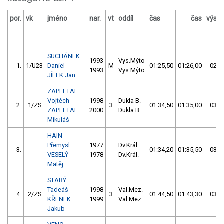
por.
vk
jméno
nar.
vt
oddíl
čas
čas
výsle
SUCHÁNEK
1993
Vys.Mýto
1.
1/U23
Daniel
M
01:25,50
01:26,00
02:5
1993
Vys.Mýto
JÍLEK Jan
ZAPLETAL
Vojtěch
1998
Dukla B.
2.
1/ZS
3
01:34,50
01:35,00
03:0
ZAPLETAL
2000
Dukla B.
Mikuláš
HAIN
Přemysl
1977
Dv.Král.
3.
01:34,20
01:35,50
03:0
VESELÝ
1978
Dv.Král.
Matěj
STARÝ
Tadeáš
1998
Val.Mez.
4.
2/ZS
3
01:44,50
01:43,30
03:2
KŘENEK
1999
Val.Mez.
Jakub