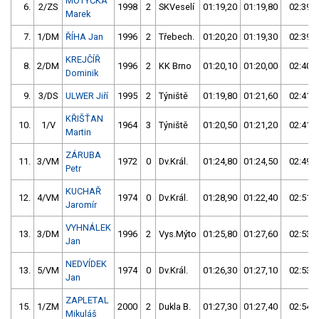
MOTYČKA
6.
2/ZS
1998
2
SKVeselí
01:19,20
01:19,80
02:39,0
Marek
7.
1/DM
ŘÍHA Jan
1996
2
Třebech.
01:20,20
01:19,30
02:39,5
KREJČÍŘ
8.
2/DM
1996
2
KK Brno
01:20,10
01:20,00
02:40,1
Dominik
9.
3/DS
ULWER Jiří
1995
2
Týniště
01:19,80
01:21,60
02:41,4
KŘIŠŤAN
10.
1/V
1964
3
Týniště
01:20,50
01:21,20
02:41,7
Martin
ZÁRUBA
11.
3/VM
1972
0
Dv.Král.
01:24,80
01:24,50
02:49,3
Petr
KUCHAŘ
12.
4/VM
1974
0
Dv.Král.
01:28,90
01:22,40
02:51,3
Jaromír
VYHNÁLEK
13.
3/DM
1996
2
Vys.Mýto
01:25,80
01:27,60
02:53,4
Jan
NEDVÍDEK
13.
5/VM
1974
0
Dv.Král.
01:26,30
01:27,10
02:53,4
Jan
ZAPLETAL
15.
1/ZM
2000
2
Dukla B.
01:27,30
01:27,40
02:54,7
Mikuláš