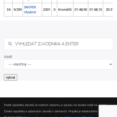
SNOPEK
34.
9/ZM
2001
0
Kroměříž
01:48,90
01:48,10
03:37,0
Vladimír
Oddíl
Portál výsledků závodů ve vodním slalomu a sjezdu na divoké vodě na území
České republiky a vybraných závodů v zahraničí. Projekt je vlastnictvím
ČSK DV
.