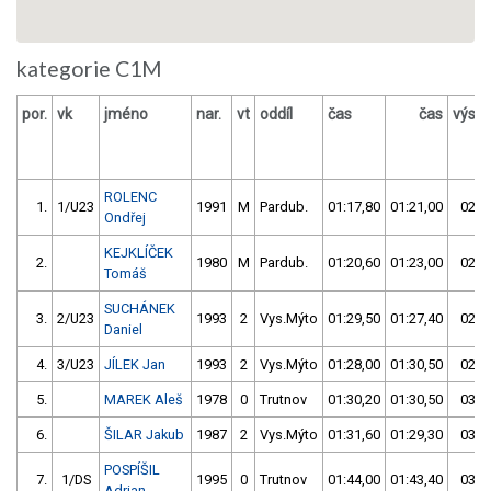
kategorie C1M
por.
vk
jméno
nar.
vt
oddíl
čas
čas
výsle
ROLENC
1.
1/U23
1991
M
Pardub.
01:17,80
01:21,00
02:3
Ondřej
KEJKLÍČEK
2.
1980
M
Pardub.
01:20,60
01:23,00
02:4
Tomáš
SUCHÁNEK
3.
2/U23
1993
2
Vys.Mýto
01:29,50
01:27,40
02:5
Daniel
4.
3/U23
JÍLEK Jan
1993
2
Vys.Mýto
01:28,00
01:30,50
02:5
5.
MAREK Aleš
1978
0
Trutnov
01:30,20
01:30,50
03:0
6.
ŠILAR Jakub
1987
2
Vys.Mýto
01:31,60
01:29,30
03:0
POSPÍŠIL
7.
1/DS
1995
0
Trutnov
01:44,00
01:43,40
03:2
Adrian