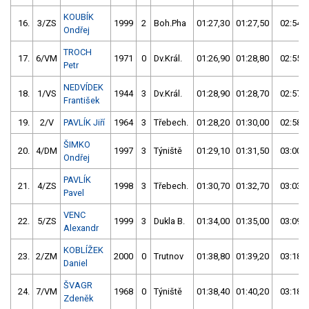
KOUBÍK
16.
3/ZS
1999
2
Boh.Pha
01:27,30
01:27,50
02:54,8
Ondřej
TROCH
17.
6/VM
1971
0
Dv.Král.
01:26,90
01:28,80
02:55,7
Petr
NEDVÍDEK
18.
1/VS
1944
3
Dv.Král.
01:28,90
01:28,70
02:57,6
František
19.
2/V
PAVLÍK Jiří
1964
3
Třebech.
01:28,20
01:30,00
02:58,2
ŠIMKO
20.
4/DM
1997
3
Týniště
01:29,10
01:31,50
03:00,6
Ondřej
PAVLÍK
21.
4/ZS
1998
3
Třebech.
01:30,70
01:32,70
03:03,4
Pavel
VENC
22.
5/ZS
1999
3
Dukla B.
01:34,00
01:35,00
03:09,0
Alexandr
KOBLÍŽEK
23.
2/ZM
2000
0
Trutnov
01:38,80
01:39,20
03:18,0
Daniel
ŠVAGR
24.
7/VM
1968
0
Týniště
01:38,40
01:40,20
03:18,6
Zdeněk