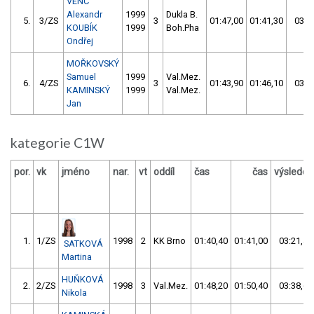
VENC
Alexandr
1999
Dukla B.
5.
3/ZS
3
01:47,00
01:41,30
03:2
KOUBÍK
1999
Boh.Pha
Ondřej
MOŘKOVSKÝ
Samuel
1999
Val.Mez.
6.
4/ZS
3
01:43,90
01:46,10
03:3
KAMINSKÝ
1999
Val.Mez.
Jan
kategorie C1W
por.
vk
jméno
nar.
vt
oddíl
čas
čas
výsledek
1.
1/ZS
1998
2
KK Brno
01:40,40
01:41,00
03:21,40
SATKOVÁ
Martina
HUŇKOVÁ
2.
2/ZS
1998
3
Val.Mez.
01:48,20
01:50,40
03:38,60
Nikola