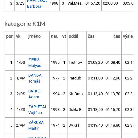
KAMINSKÁ
3.
3/ZS
1998
3
Val.Mez.
01:57,20
02:00,00
03:57,20
Barbora
kategorie K1M
por.
vk
jméno
nar.
vt
oddíl
čas
čas
výslede
ZIERIS
1.
1/DS
1995
1
Trutnov
01:08,20
01:08,40
02:16,6
Matyáš
DANDA
2.
1/VM
1977
2
Pardub.
01:11,80
01:12,90
02:24,7
Tomáš
SATKE
3.
2/DS
1994
2
KK Brno
01:12,40
01:13,70
02:26,1
Adam
ZAPLETAL
4.
1/ZS
1998
2
Dukla B.
01:18,50
01:16,70
02:35,2
Vojtěch
ZÁRUBA
5.
2/VM
1974
2
Dv.Král.
01:19,40
01:18,80
02:38,2
Martin