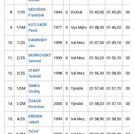
NEDVÍDEK
8.
1/VS
1944
0
Dv.Král.
01:45,00
01:45,00
03:3
František
KUTLVAŠR
9.
1/VM
1977
0
Vys.Mýto
01:48,50
01:46,20
03:3
Pavel
KAMINSKÝ
10.
1/ZS
1999
3
Val.Mez.
01:47,50
01:49,10
03:3
Jan
MOŘKOVSKÝ
11.
2/ZS
1999
0
Val.Mez.
01:50,20
01:53,70
03:4
Samuel
STARÝ
12.
3/ZS
1998
0
Val.Mez.
01:56,50
01:58,50
03:5
Tadeáš
ŠIMKO
13.
1/DM
1997
0
Týniště
01:57,40
01:57,70
03:5
Ondřej
ŠVAGR
14.
1/ZM
2000
0
Týniště
01:58,20
01:57,10
03:5
Rostislav
KŘENEK
15.
4/ZS
1999
0
Val.Mez.
01:58,90
01:58,50
03:5
Jakub
TICHÝ