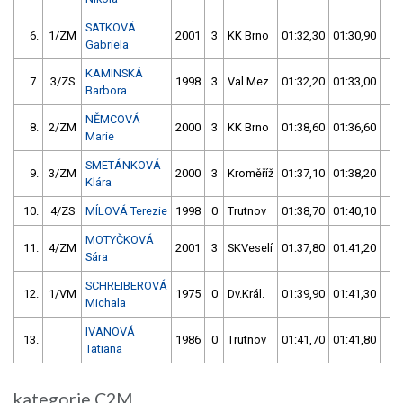
SATKOVÁ
6.
1/ZM
2001
3
KK Brno
01:32,30
01:30,90
03
Gabriela
KAMINSKÁ
7.
3/ZS
1998
3
Val.Mez.
01:32,20
01:33,00
03
Barbora
NĚMCOVÁ
8.
2/ZM
2000
3
KK Brno
01:38,60
01:36,60
03
Marie
SMETÁNKOVÁ
9.
3/ZM
2000
3
Kroměříž
01:37,10
01:38,20
03
Klára
10.
4/ZS
MÍLOVÁ Terezie
1998
0
Trutnov
01:38,70
01:40,10
03
MOTYČKOVÁ
11.
4/ZM
2001
3
SKVeselí
01:37,80
01:41,20
03
Sára
SCHREIBEROVÁ
12.
1/VM
1975
0
Dv.Král.
01:39,90
01:41,30
03
Michala
IVANOVÁ
13.
1986
0
Trutnov
01:41,70
01:41,80
03
Tatiana
kategorie C2M