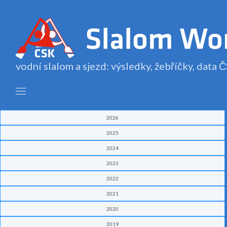
vodní slalom a sjezd: výsledky, žebříčky, data
2026
2025
2024
2023
2022
2021
2020
2019