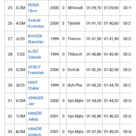
PEŠEK
25.
3/ZM
2000
0
SKVeselí
01:39,70
01:39,60
03:19,3
Tibor
ŠVAGR
26.
4/ZM
2000
3
Týniště
01:41,10
01:40,60
03:21,7
Rostislav
BOUČEK
27.
6/ZS
1999
0
Trutnov
01:41,50
01:41,90
03:23,4
Stanislav
KLIŠČ
28.
7/ZS
1999
0
Třebech.
01:40,80
01:43,90
03:24,7
Zdeněk
VESELÝ
29.
5/ZM
2000
0
Dv.Král.
01:42,30
01:42,90
03:25,2
František
HRDÝ
30.
8/ZS
1999
0
Boh.Pha
01:43,20
01:44,70
03:27,9
Otakar
VENIGER
31.
6/ZM
2000
0
Vys.Mýto
01:44,00
01:44,20
03:28,2
Jan
HRNČÍŘ
32.
7/ZM
2001
0
Vys.Mýto
01:45,90
01:46,20
03:32,1
Jakub
HRNČÍŘ
33.
8/ZM
2001
0
Vys.Mýto
01:47,50
01:49,20
03:36,7
Vojtěch