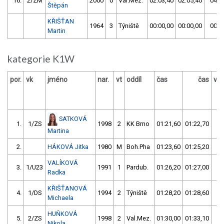
16.
2/ZM
2000
0
Val.Mez.
02:03,40
02:05,40
04:0
Štěpán
KŘIŠŤAN
1964
3
Týniště
00:00,00
00:00,00
00:0
Martin
kategorie K1W
por.
vk
jméno
nar.
vt
oddíl
čas
čas
výs
SATKOVÁ
1.
1/ZS
1998
2
KK Brno
01:21,60
01:22,70
02
Martina
2.
HÁKOVÁ Jitka
1980
M
Boh.Pha
01:23,60
01:25,20
02
VALÍKOVÁ
3.
1/U23
1991
1
Pardub.
01:26,20
01:27,00
02
Radka
KŘIŠŤANOVÁ
4.
1/DS
1994
2
Týniště
01:28,20
01:28,60
02
Michaela
HUŇKOVÁ
5.
2/ZS
1998
2
Val.Mez.
01:30,00
01:33,10
03
Nikola