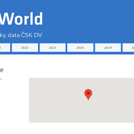
čky, data ČSK DV
3
2022
2021
2020
2019
2
se
´