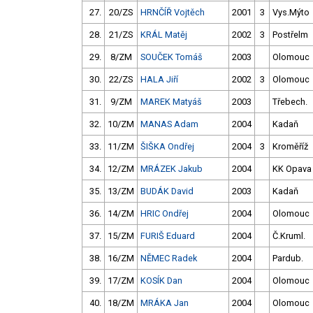
27.
20/ZS
HRNČÍŘ Vojtěch
2001
3
Vys.Mýto
28.
21/ZS
KRÁL Matěj
2002
3
Postřelm
29.
8/ZM
SOUČEK Tomáš
2003
Olomouc
30.
22/ZS
HALA Jiří
2002
3
Olomouc
31.
9/ZM
MAREK Matyáš
2003
Třebech.
32.
10/ZM
MANAS Adam
2004
Kadaň
33.
11/ZM
ŠIŠKA Ondřej
2004
3
Kroměříž
34.
12/ZM
MRÁZEK Jakub
2004
KK Opava
35.
13/ZM
BUDÁK David
2003
Kadaň
36.
14/ZM
HRIC Ondřej
2004
Olomouc
37.
15/ZM
FURIŠ Eduard
2004
Č.Kruml.
38.
16/ZM
NĚMEC Radek
2004
Pardub.
39.
17/ZM
KOSÍK Dan
2004
Olomouc
40.
18/ZM
MRÁKA Jan
2004
Olomouc