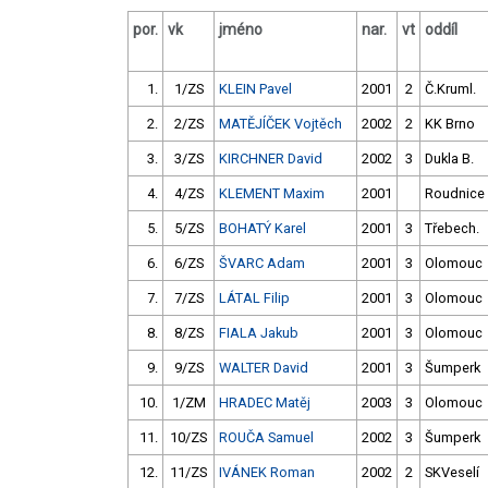
por.
vk
jméno
nar.
vt
oddíl
1.
1/ZS
KLEIN Pavel
2001
2
Č.Kruml.
2.
2/ZS
MATĚJÍČEK Vojtěch
2002
2
KK Brno
3.
3/ZS
KIRCHNER David
2002
3
Dukla B.
4.
4/ZS
KLEMENT Maxim
2001
Roudnice
5.
5/ZS
BOHATÝ Karel
2001
3
Třebech.
6.
6/ZS
ŠVARC Adam
2001
3
Olomouc
7.
7/ZS
LÁTAL Filip
2001
3
Olomouc
8.
8/ZS
FIALA Jakub
2001
3
Olomouc
9.
9/ZS
WALTER David
2001
3
Šumperk
10.
1/ZM
HRADEC Matěj
2003
3
Olomouc
11.
10/ZS
ROUČA Samuel
2002
3
Šumperk
12.
11/ZS
IVÁNEK Roman
2002
2
SKVeselí