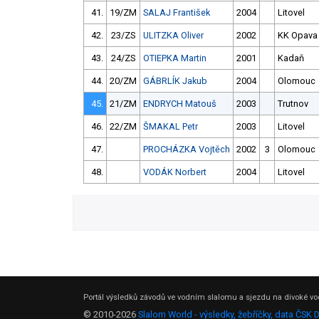
41.
19/ZM
SALAJ František
2004
Litovel
42.
23/ZS
ULITZKA Oliver
2002
KK Opava
43.
24/ZS
OTIEPKA Martin
2001
Kadaň
44.
20/ZM
GÁBRLÍK Jakub
2004
Olomouc
45.
21/ZM
ENDRYCH Matouš
2003
Trutnov
46.
22/ZM
ŠMAKAL Petr
2003
Litovel
47.
PROCHÁZKA Vojtěch
2002
3
Olomouc
48.
VODÁK Norbert
2004
Litovel
Portál výsledků závodů ve vodním slalomu a sjezdu na divoké vod
© 2010-2026
Slalom World - výsledky, žebříčky, data ČSK 