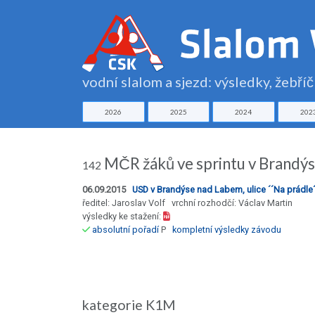
vodní slalom a sjezd: výsledky, žebří
2026
2025
2024
202
MČR žáků ve sprintu v Brandý
142
06.09.2015
USD v Brandýse nad Labem, ulice ´´Na prádle´
ředitel: Jaroslav Volf vrchní rozhodčí: Václav Martin
výsledky ke stažení:
absolutní pořadí
P
kompletní výsledky závodu
kategorie K1M