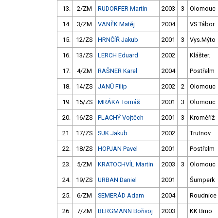
13.
2/ZM
RUDORFER Martin
2003
3
Olomouc
14.
3/ZM
VANĚK Matěj
2004
VS Tábor
15.
12/ZS
HRNČÍŘ Jakub
2001
3
Vys.Mýto
16.
13/ZS
LERCH Eduard
2002
Klášter.
17.
4/ZM
RAŠNER Karel
2004
Postřelm
18.
14/ZS
JANŮ Filip
2002
2
Olomouc
19.
15/ZS
MRÁKA Tomáš
2001
3
Olomouc
20.
16/ZS
PLACHÝ Vojtěch
2001
3
Kroměříž
21.
17/ZS
SUK Jakub
2002
Trutnov
22.
18/ZS
HOPJAN Pavel
2001
Postřelm
23.
5/ZM
KRATOCHVÍL Martin
2003
3
Olomouc
24.
19/ZS
URBAN Daniel
2001
Šumperk
25.
6/ZM
SEMERÁD Adam
2004
Roudnice
26.
7/ZM
BERGMANN Bořivoj
2003
KK Brno