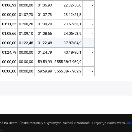
01:06,93
00:00,00
01:06,93
22.32/50,0
-
00:00,00
01:07,73
01:07,73
23.12/51,8
-
01:11,52
01:08,28
01:08,28
23.67/53,1
-
01:08,66
01:09,10
01:08,66
24.05/53,9
-
00:00,00
01:22,48
01:22,48
37.87/84,9
-
01:24,79
00:00,00
01:24,79
40.18/90,1
-
00:00,00
00:00,00
59:59,99
3555.38/7.969,9
-
00:00,00
00:00,00
59:59,99
3555.38/7.969,9
-
ě na území České republiky a vybraných závodů v zahraničí. Projekt je vlastnictvím
ČSK
DV