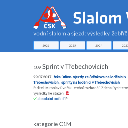
vodní slalom a sjezd: výsledky, žebří
2026
2025
2024
202
Sprint v Třebechovicích
109
29.07.2017
řeka Orlice- sjezdy ze Štěnkova na loděnici v
Třebechovicích , sprinty na loděnici v Třebechovicích
ředitel: Miroslav Dvořák vrchní rozhodčí: Zdena Rychtero
výsledky ke stažení:
absolutní pořadí
P
kategorie C1M