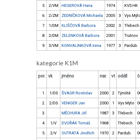
5.
2/VM
HEGEROVÁ Hana
1974
KVS HK
6.
2/ZM
ZEDNÍČKOVÁ Michaela
2005
3
Vys.Mýt
7.
1/DM
KLIŠČOVÁ Barbora
2002
3
Třebech.
8.
2/DM
ZELENKOVÁ Barbora
2001
Trutnov
9.
3/VM
KONVALINKOVÁ Irena
1977
3
Pardub.
kategorie K1M
por.
vk
jméno
nar.
vt
oddíl
č
1.
1/DS
ŠVAGR Rostislav
2000
2
Týniště
0
2.
2/DS
VENIGER Jan
2000
1
Vys.Mýto
0
3.
MĚCHURA Jiří
1987
3
Třebech.
0
4.
1/V
DVOŘÁK Tomáš
1968
Třebech.
0
5.
2/V
OUTRATA Jindřich
1970
2
Pardub.
0