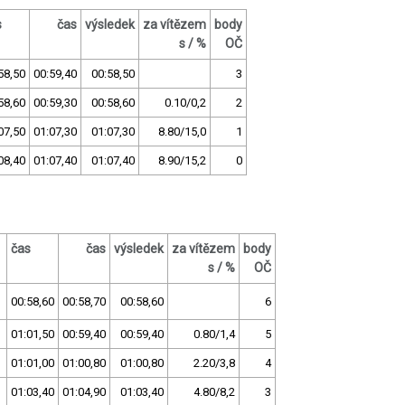
s
čas
výsledek
za vítězem
body
s / %
OČ
58,50
00:59,40
00:58,50
3
58,60
00:59,30
00:58,60
0.10/0,2
2
07,50
01:07,30
01:07,30
8.80/15,0
1
08,40
01:07,40
01:07,40
8.90/15,2
0
čas
čas
výsledek
za vítězem
body
s / %
OČ
00:58,60
00:58,70
00:58,60
6
01:01,50
00:59,40
00:59,40
0.80/1,4
5
01:01,00
01:00,80
01:00,80
2.20/3,8
4
01:03,40
01:04,90
01:03,40
4.80/8,2
3