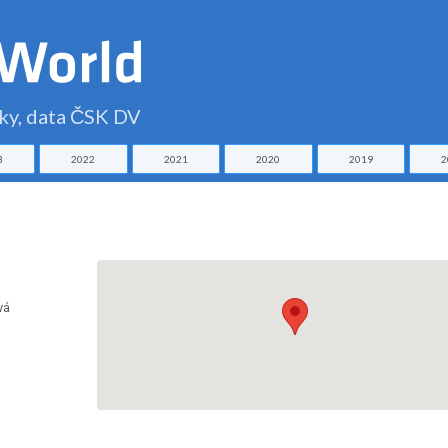
čky, data ČSK DV
3
2022
2021
2020
2019
2
vá