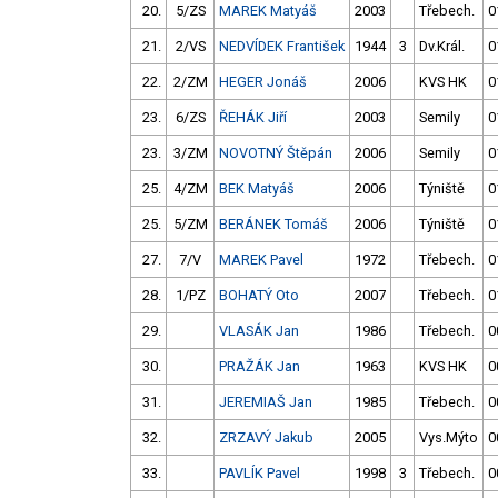
20.
5/ZS
MAREK Matyáš
2003
Třebech.
0
21.
2/VS
NEDVÍDEK František
1944
3
Dv.Král.
0
22.
2/ZM
HEGER Jonáš
2006
KVS HK
0
23.
6/ZS
ŘEHÁK Jiří
2003
Semily
0
23.
3/ZM
NOVOTNÝ Štěpán
2006
Semily
0
25.
4/ZM
BEK Matyáš
2006
Týniště
0
25.
5/ZM
BERÁNEK Tomáš
2006
Týniště
0
27.
7/V
MAREK Pavel
1972
Třebech.
0
28.
1/PZ
BOHATÝ Oto
2007
Třebech.
0
29.
VLASÁK Jan
1986
Třebech.
0
30.
PRAŽÁK Jan
1963
KVS HK
0
31.
JEREMIAŠ Jan
1985
Třebech.
0
32.
ZRZAVÝ Jakub
2005
Vys.Mýto
0
33.
PAVLÍK Pavel
1998
3
Třebech.
0