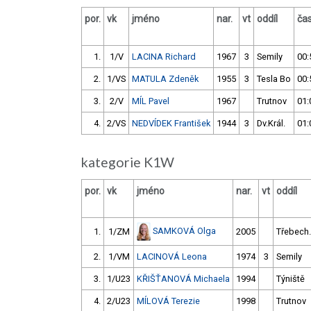
por.
vk
jméno
nar.
vt
oddíl
ča
1.
1/V
LACINA Richard
1967
3
Semily
00:
2.
1/VS
MATULA Zdeněk
1955
3
Tesla Bo
00:
3.
2/V
MÍL Pavel
1967
Trutnov
01:
4.
2/VS
NEDVÍDEK František
1944
3
Dv.Král.
01:
kategorie K1W
por.
vk
jméno
nar.
vt
oddíl
SAMKOVÁ Olga
1.
1/ZM
2005
Třebech.
2.
1/VM
LACINOVÁ Leona
1974
3
Semily
3.
1/U23
KŘIŠŤANOVÁ Michaela
1994
Týniště
4.
2/U23
MÍLOVÁ Terezie
1998
Trutnov