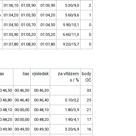
01:06,10
01:03,90
01:03,90
5.30/9,0
2
o
01:04,20
01:05,50
01:04,20
5.60/9,6
1
01:04,50
01:05,70
01:04,50
5.90/10,1
0
01:05,90
01:05,20
01:05,20
6.60/11,3
0
01:07,80
01:08,30
01:07,80
9.20/15,7
0
as
čas
výsledek
za vítězem
body
s / %
OČ
0:46,50
00:46,30
00:46,30
33
0:46,80
00:46,40
00:46,40
0.10/0,2
25
0:48,10
00:00,00
00:48,10
1.80/3,9
21
0:48,20
00:00,00
00:48,20
1.90/4,1
17
0:49,90
00:49,50
00:49,50
3.20/6,9
16