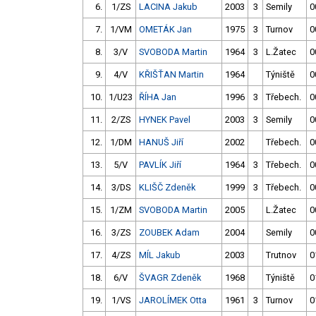
6.
1/ZS
LACINA Jakub
2003
3
Semily
0
7.
1/VM
OMETÁK Jan
1975
3
Turnov
0
8.
3/V
SVOBODA Martin
1964
3
L.Žatec
0
9.
4/V
KŘIŠŤAN Martin
1964
Týniště
0
10.
1/U23
ŘÍHA Jan
1996
3
Třebech.
0
11.
2/ZS
HYNEK Pavel
2003
3
Semily
0
12.
1/DM
HANUŠ Jiří
2002
Třebech.
0
13.
5/V
PAVLÍK Jiří
1964
3
Třebech.
0
14.
3/DS
KLIŠČ Zdeněk
1999
3
Třebech.
0
15.
1/ZM
SVOBODA Martin
2005
L.Žatec
0
16.
3/ZS
ZOUBEK Adam
2004
Semily
0
17.
4/ZS
MÍL Jakub
2003
Trutnov
0
18.
6/V
ŠVAGR Zdeněk
1968
Týniště
0
19.
1/VS
JAROLÍMEK Otta
1961
3
Turnov
0