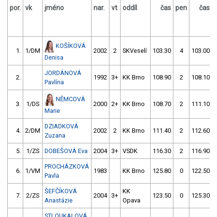
por.
vk
jméno
nar.
vt
oddíl
čas
pen
čas
KOŠÍKOVÁ
1.
1/DM
2002
2
SKVeselí
103.30
4
103.00
Denisa
JORDÁNOVÁ
2.
1992
3+
KK Brno
108.90
2
108.10
Pavlína
NĚMCOVÁ
3.
1/DS
2000
2+
KK Brno
108.70
2
111.10
Marie
DZIADKOVÁ
4.
2/DM
2002
2
KK Brno
111.40
2
112.60
Zuzana
5.
1/ZS
DOBEŠOVÁ Eva
2004
3+
VSDK
116.30
2
116.90
PROCHÁZKOVÁ
6.
1/VM
1983
KK Brno
125.80
0
122.50
Pavla
ŠEFČÍKOVÁ
KK
7.
2/ZS
2004
3+
123.50
0
125.30
Anastázie
Opava
STLOUKALOVÁ