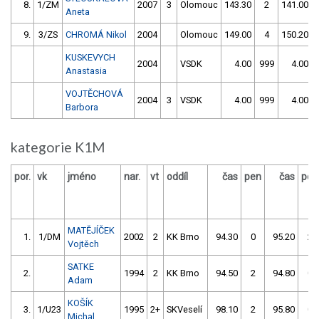
8.
1/ZM
2007
3
Olomouc
143.30
2
141.00
Aneta
9.
3/ZS
CHROMÁ Nikol
2004
Olomouc
149.00
4
150.20
KUSKEVYCH
2004
VSDK
4.00
999
4.00
Anastasia
VOJTĚCHOVÁ
2004
3
VSDK
4.00
999
4.00
Barbora
kategorie K1M
por.
vk
jméno
nar.
vt
oddíl
čas
pen
čas
pen
MATĚJÍČEK
1.
1/DM
2002
2
KK Brno
94.30
0
95.20
2
Vojtěch
SATKE
2.
1994
2
KK Brno
94.50
2
94.80
0
Adam
KOŠÍK
3.
1/U23
1995
2+
SKVeselí
98.10
2
95.80
0
Michal