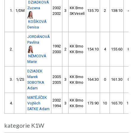
DZIADKOVÁ
Zuzana
2002
KK Brno
1.
1/DM
3
135.70
2
138.10
4
2002
SKVeselí
KOŠÍKOVÁ
Denisa
JORDÁNOVÁ
Pavlína
1992
KK Brno
2.
2
154.10
4
155.60
8
2000
KK Brno
NĚMCOVÁ
Marie
DZIADEK
Marek
2005
KK Brno
3.
1/ZS
3
164.30
0
161.30
0
SOBOTKA
2005
KK Brno
Adam
MATĚJÍČEK
2002
KK Brno
4.
Vojtěch
3
173.90
10
165.70
12
1994
KK Brno
SATKE Adam
kategorie K1W