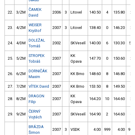
ČAMEK
22.
3/ZM
2006
3
Litovel
140.50
4
135.80
2
David
WEISER
23.
4/ZM
2007
3
Litovel
138.40
0
146.20
2
Kryštof
DOLEŽAL
24.
4/DM
2002
SKVeselí
140.00
6
130.30
54
Tomáš
STROPEK
KK
25.
5/ZM
2007
147.70
0
150.60
2
Tobiáš
Opava
DORNIČÁK
26.
6/ZM
2007
KK Brno
148.60
8
146.80
2
Maxim
27.
7/ZM
VÍTEK David
2007
KK Brno
153.50
8
149.50
6
DRAGON
KK
28.
8/ZM
2007
164.20
10
164.60
2
Filip
Opava
ČERNÝ
29.
9/ZM
2007
SKVeselí
164.90
2
164.60
6
Vojtěch
BRÁZDA
2007
3
VSDK
4.00
999
4.00
999
Šimon