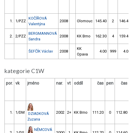
KOČÍŘOVÁ
1.
1/PZZ
2008
Olomouc
145.40
2
146.40
Valentýna
BERGMANNOVÁ
2.
2/PZZ
2008
KK Brno
162.30
4
159.40
Sandra
KK
ŠEFČÍK Václav
2008
4.00
999
4.00
Opava
kategorie C1W
por.
vk
jméno
nar.
vt
oddíl
čas
pen
čas
p
1.
1/DM
2002
2+
KK Brno
111.20
0
112.80
DZIADKOVÁ
Zuzana
NĚMCOVÁ
2.
1/DS
2000
1
KK Brno
112.70
0
114.60