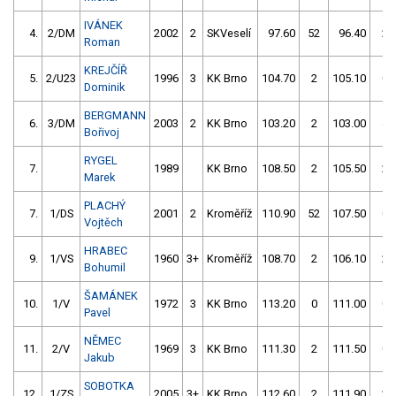
IVÁNEK
4.
2/DM
2002
2
SKVeselí
97.60
52
96.40
2
Roman
KREJČÍŘ
5.
2/U23
1996
3
KK Brno
104.70
2
105.10
0
Dominik
BERGMANN
6.
3/DM
2003
2
KK Brno
103.20
2
103.00
4
Bořivoj
RYGEL
7.
1989
KK Brno
108.50
2
105.50
2
Marek
PLACHÝ
7.
1/DS
2001
2
Kroměříž
110.90
52
107.50
0
Vojtěch
HRABEC
9.
1/VS
1960
3+
Kroměříž
108.70
2
106.10
2
Bohumil
ŠAMÁNEK
10.
1/V
1972
3
KK Brno
113.20
0
111.00
0
Pavel
NĚMEC
11.
2/V
1969
3
KK Brno
111.30
2
111.50
0
Jakub
SOBOTKA
12.
1/ZS
2005
3+
KK Brno
112.60
2
111.90
2