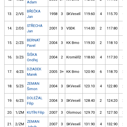
Adam
BŘEČKA
13.
2/VS
1958
3
SKVeselí
119.60
4
115.70
0
Jan
STŘECHA
14.
2/DS
2001
3
VSDK
114.00
2
117.80
8
Jan
BERNAT
15.
2/ZS
2004
3
KK Brno
119.30
2
118.10
0
Pavel
ŠIŠKA
16.
3/ZS
2004
2
Kroměříž
118.60
4
117.30
2
Ondřej
DZIADEK
17.
4/ZS
2005
3+
KK Brno
120.90
6
118.70
2
Marek
ZEMAN
18.
5/ZS
2004
3
SKVeselí
123.10
4
122.80
2
Šimon
DOLEŽAL
19.
6/ZS
2004
3
SKVeselí
128.40
2
124.20
2
Filip
20.
1/ZM
KUTÍN Filip
2007
3
Olomouc
129.70
2
127.50
2
ZEMAN
21.
2/ZM
2007
3
SKVeselí
131.90
4
132.90
2
Jakub