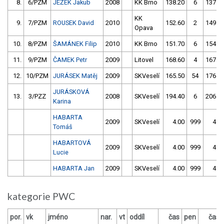
8.
6/PZM
JEŽEK Jakub
2008
KK Brno
138.20
6
137.0
KK
9.
7/PZM
ROUSEK David
2010
152.60
2
149.1
Opava
10.
8/PZM
ŠAMÁNEK Filip
2010
KK Brno
151.70
6
154.8
11.
9/PZM
ČAMEK Petr
2009
Litovel
168.60
4
167.1
12.
10/PZM
JURÁSEK Matěj
2009
SKVeselí
165.50
54
176.0
JURÁSKOVÁ
13.
3/PZZ
2008
SKVeselí
194.40
6
206.6
Karina
HABARTA
2009
SKVeselí
4.00
999
4.0
Tomáš
HABARTOVÁ
2009
SKVeselí
4.00
999
4.0
Lucie
HABARTA Jan
2009
SKVeselí
4.00
999
4.0
kategorie PWC
por.
vk
jméno
nar.
vt
oddíl
čas
pen
čas