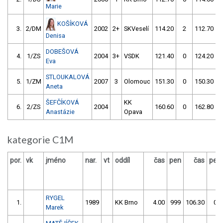
Marie
KOŠÍKOVÁ
3.
2/DM
2002
2+
SKVeselí
114.20
2
112.70
Denisa
DOBEŠOVÁ
4.
1/ZS
2004
3+
VSDK
121.40
0
124.20
Eva
STLOUKALOVÁ
5.
1/ZM
2007
3
Olomouc
151.30
0
150.30
Aneta
ŠEFČÍKOVÁ
KK
6.
2/ZS
2004
160.60
0
162.80
Anastázie
Opava
kategorie C1M
por.
vk
jméno
nar.
vt
oddíl
čas
pen
čas
pen
RYGEL
1.
1989
KK Brno
4.00
999
106.30
0
Marek