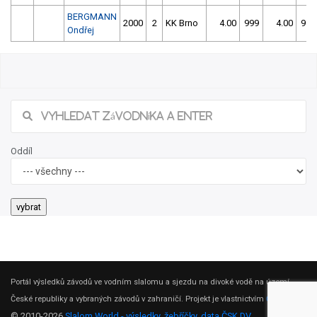
BERGMANN
2000
2
KK Brno
4.00
999
4.00
999
Ondřej
Oddíl
Portál výsledků závodů ve vodním slalomu a sjezdu na divoké vodě na území
České republiky a vybraných závodů v zahraničí. Projekt je vlastnictvím
ČSK DV
.
© 2010-2026
Slalom World - výsledky, žebříčky, data ČSK DV