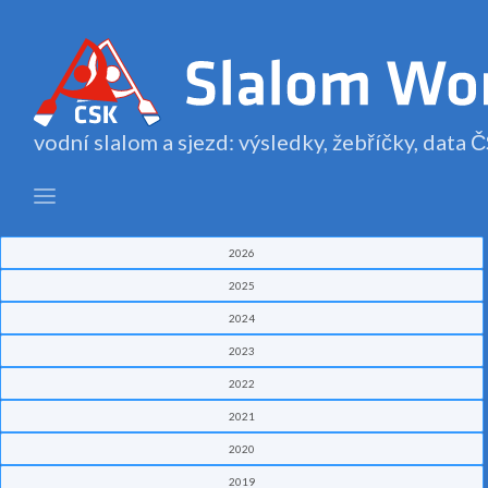
vodní slalom a sjezd: výsledky, žebříčky, data
2026
2025
2024
2023
2022
2021
2020
2019