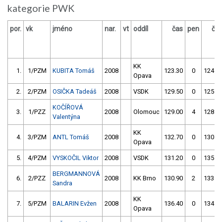
kategorie PWK
por.
vk
jméno
nar.
vt
oddíl
čas
pen
ča
KK
1.
1/PZM
KUBITA Tomáš
2008
123.30
0
124.5
Opava
2.
2/PZM
OSIČKA Tadeáš
2008
VSDK
129.50
0
125.5
KOČÍŘOVÁ
3.
1/PZZ
2008
Olomouc
129.00
4
128.9
Valentýna
KK
4.
3/PZM
ANTL Tomáš
2008
132.70
0
130.6
Opava
5.
4/PZM
VYSKOČIL Viktor
2008
VSDK
131.20
0
135.1
BERGMANNOVÁ
6.
2/PZZ
2008
KK Brno
130.90
2
133.9
Sandra
KK
7.
5/PZM
BALARIN Evžen
2008
136.40
0
134.5
Opava