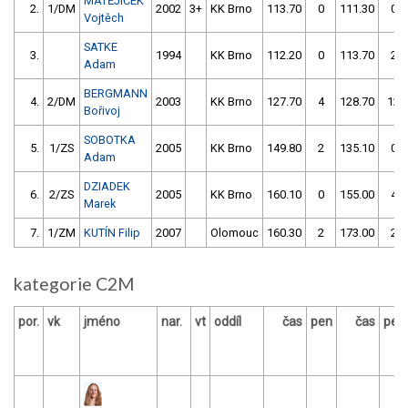
MATĚJÍČEK
2.
1/DM
2002
3+
KK Brno
113.70
0
111.30
0
Vojtěch
SATKE
3.
1994
KK Brno
112.20
0
113.70
2
Adam
BERGMANN
4.
2/DM
2003
KK Brno
127.70
4
128.70
12
Bořivoj
SOBOTKA
5.
1/ZS
2005
KK Brno
149.80
2
135.10
0
Adam
DZIADEK
6.
2/ZS
2005
KK Brno
160.10
0
155.00
4
Marek
7.
1/ZM
KUTÍN Filip
2007
Olomouc
160.30
2
173.00
2
kategorie C2M
por.
vk
jméno
nar.
vt
oddíl
čas
pen
čas
pen