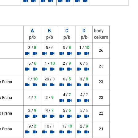
A
B
C
D
body
p/b
p/b
p/b
p/b
celkem
3 /
8
5 /
6
3 /
8
1 /
10
26
5 /
6
1 /
10
2 /
9
6 /
5
25
1 /
10
29 /
0
6 /
5
3 /
8
b Praha
23
4 /
7
4 /
7
b Praha
4 /
7
2 /
9
23
2 /
9
4 /
7
5 /
6
5 /
6
b Praha
22
9 /
2
10 /
1
1 /
10
2 /
9
b Praha
21