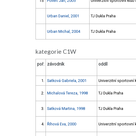
15.
Pollert Jan, 2005
Univerzitní sportovní klub
Urban Daniel, 2001
TJ Dukla Praha
Urban Michal, 2004
TJ Dukla Praha
kategorie C1W
poř.
závodník
oddíl
1.
Satková Gabriela, 2001
Univerzitní sportovní 
2.
Michalová Tereza, 1998
TJ Dukla Praha
3.
Satková Martina, 1998
TJ Dukla Praha
4.
Říhová Eva, 2000
Univerzitní sportovní 