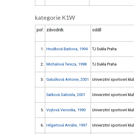
kategorie K1W
poř.
závodník
oddíl
1.
Hrudková Barbora, 1994
TJ Dukla Praha
2.
Michalová Tereza, 1998
TJ Dukla Praha
3.
Galušková Antonie, 2001
Univerzitní sportovní klu
Satková Gabriela, 2001
Univerzitní sportovní klu
5.
Vojtová Veronika, 1990
Univerzitní sportovní klu
6.
Hilgertová Amálie, 1997
Univerzitní sportovní klu