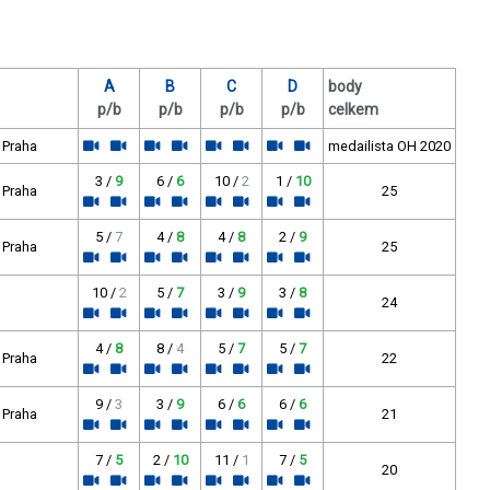
A
B
C
D
body
p/b
p/b
p/b
p/b
celkem
b Praha
medailista OH 2020
3 /
9
6 /
6
10 /
2
1 /
10
b Praha
25
5 /
7
4 /
8
4 /
8
2 /
9
b Praha
25
10 /
2
5 /
7
3 /
9
3 /
8
24
4 /
8
8 /
4
5 /
7
5 /
7
b Praha
22
9 /
3
3 /
9
6 /
6
6 /
6
b Praha
21
7 /
5
2 /
10
11 /
1
7 /
5
20