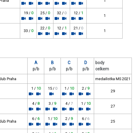
 Praha
1
19 /
0
25 /
0
32 /
0
12 /
1
1
22 /
0
12 /
1
21 /
0
33 /
0
1
A
B
C
D
body
p/b
p/b
p/b
p/b
celkem
klub Praha
medailistka MS 2021
1 /
10
15 /
0
1 /
10
2 /
9
29
4 /
8
3 /
9
4 /
7
1 /
10
27
6 /
6
1 /
10
2 /
9
6 /
6
klub Praha
25