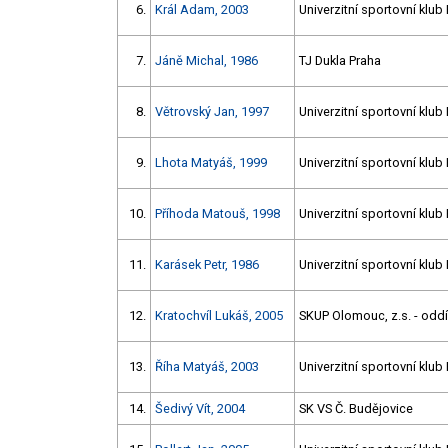
6.
Král Adam, 2003
Univerzitní sportovní klub
7.
Jáně Michal, 1986
TJ Dukla Praha
8.
Větrovský Jan, 1997
Univerzitní sportovní klub
9.
Lhota Matyáš, 1999
Univerzitní sportovní klub
10.
Příhoda Matouš, 1998
Univerzitní sportovní klub
11.
Karásek Petr, 1986
Univerzitní sportovní klub
12.
Kratochvíl Lukáš, 2005
SKUP Olomouc, z.s. - oddíl
13.
Říha Matyáš, 2003
Univerzitní sportovní klub
14.
Šedivý Vít, 2004
SK VS Č. Budějovice