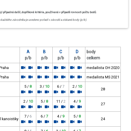
případná další, doplňková kritéria, používaná v případě rovnosti počtu bodů
.
u každého závodníka je uvedeno pořadí v závodě a získané body (p/b).
A
B
C
D
body
p/b
p/b
p/b
p/b
celkem
 Praha
medailista OH 2020
 Praha
medailista MS 2021
5 /
8
3 /
10
6 /
7
2 /
10
28
2 /
10
5 /
8
11 /
2
4 /
9
27
7 /
6
6 /
7
4 /
9
5 /
8
 kanoistiky
24