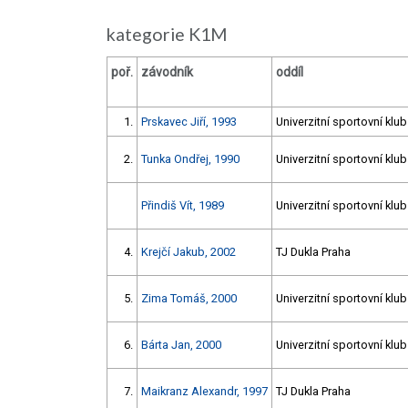
kategorie K1M
poř.
závodník
oddíl
1.
Prskavec Jiří, 1993
Univerzitní sportovní klu
2.
Tunka Ondřej, 1990
Univerzitní sportovní klu
Přindiš Vít, 1989
Univerzitní sportovní klu
4.
Krejčí Jakub, 2002
TJ Dukla Praha
5.
Zima Tomáš, 2000
Univerzitní sportovní klu
6.
Bárta Jan, 2000
Univerzitní sportovní klu
7.
Maikranz Alexandr, 1997
TJ Dukla Praha