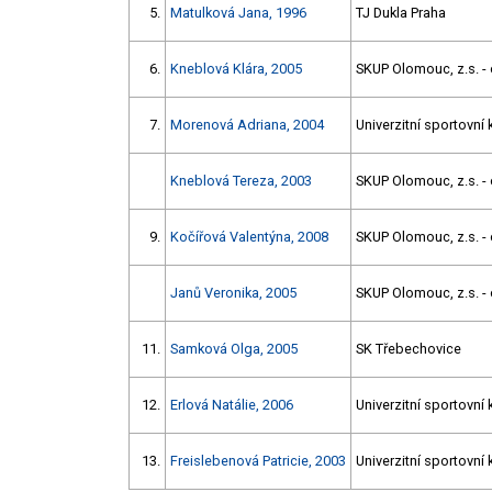
5.
Matulková Jana, 1996
TJ Dukla Praha
6.
Kneblová Klára, 2005
SKUP Olomouc, z.s. - 
7.
Morenová Adriana, 2004
Univerzitní sportovní 
Kneblová Tereza, 2003
SKUP Olomouc, z.s. - 
9.
Kočířová Valentýna, 2008
SKUP Olomouc, z.s. - 
Janů Veronika, 2005
SKUP Olomouc, z.s. - 
11.
Samková Olga, 2005
SK Třebechovice
12.
Erlová Natálie, 2006
Univerzitní sportovní 
13.
Freislebenová Patricie, 2003
Univerzitní sportovní 