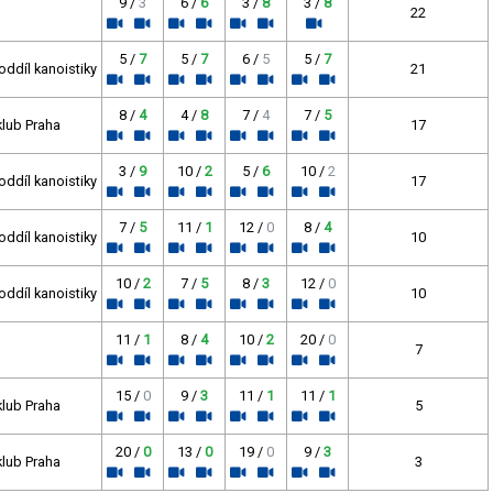
9 /
3
6 /
6
3 /
8
3 /
8
22
5 /
7
5 /
7
6 /
5
5 /
7
oddíl kanoistiky
21
8 /
4
4 /
8
7 /
4
7 /
5
klub Praha
17
3 /
9
10 /
2
5 /
6
10 /
2
oddíl kanoistiky
17
7 /
5
11 /
1
12 /
0
8 /
4
oddíl kanoistiky
10
10 /
2
7 /
5
8 /
3
12 /
0
oddíl kanoistiky
10
11 /
1
8 /
4
10 /
2
20 /
0
7
15 /
0
9 /
3
11 /
1
11 /
1
klub Praha
5
20 /
0
13 /
0
19 /
0
9 /
3
klub Praha
3