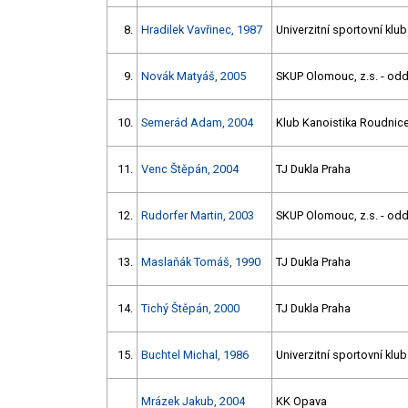
8.
Hradilek Vavřinec, 1987
Univerzitní sportovní klu
9.
Novák Matyáš, 2005
SKUP Olomouc, z.s. - oddí
10.
Semerád Adam, 2004
Klub Kanoistika Roudnice
11.
Venc Štěpán, 2004
TJ Dukla Praha
12.
Rudorfer Martin, 2003
SKUP Olomouc, z.s. - oddí
13.
Maslaňák Tomáš, 1990
TJ Dukla Praha
14.
Tichý Štěpán, 2000
TJ Dukla Praha
15.
Buchtel Michal, 1986
Univerzitní sportovní klu
Mrázek Jakub, 2004
KK Opava