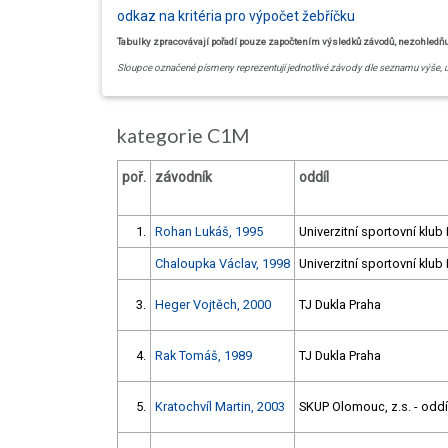
odkaz na kritéria pro výpočet žebříčku
Tabulky zpracovávají pořadí pouze započtením výsledků závodů, nezohledňují 
Sloupce označené písmeny reprezentují jednotlivé závody dle seznamu výše, 
kategorie C1M
poř.
závodník
oddíl
1.
Rohan Lukáš, 1995
Univerzitní sportovní klub
Chaloupka Václav, 1998
Univerzitní sportovní klub
3.
Heger Vojtěch, 2000
TJ Dukla Praha
4.
Rak Tomáš, 1989
TJ Dukla Praha
5.
Kratochvíl Martin, 2003
SKUP Olomouc, z.s. - oddíl