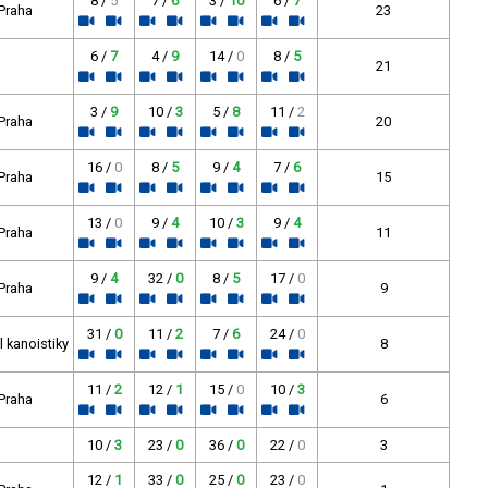
8 /
5
7 /
6
3 /
10
6 /
7
 Praha
23
6 /
7
4 /
9
14 /
0
8 /
5
21
3 /
9
10 /
3
5 /
8
11 /
2
 Praha
20
16 /
0
8 /
5
9 /
4
7 /
6
 Praha
15
13 /
0
9 /
4
10 /
3
9 /
4
 Praha
11
9 /
4
32 /
0
8 /
5
17 /
0
 Praha
9
31 /
0
11 /
2
7 /
6
24 /
0
 kanoistiky
8
11 /
2
12 /
1
15 /
0
10 /
3
 Praha
6
10 /
3
23 /
0
36 /
0
22 /
0
3
12 /
1
33 /
0
25 /
0
23 /
0