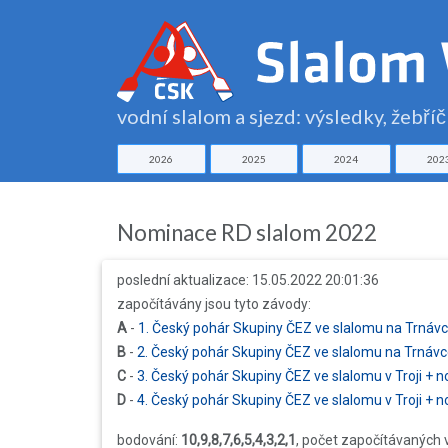
vodní slalom a sjezd: výsledky, žebří
2026
2025
2024
202
Nominace RD slalom 2022
poslední aktualizace: 15.05.2022 20:01:36
započítávány jsou tyto závody:
A
-
1. Český pohár Skupiny ČEZ ve slalomu na Trnáv
B
-
2. Český pohár Skupiny ČEZ ve slalomu na Trnáv
C
-
3. Český pohár Skupiny ČEZ ve slalomu v Troji + 
D
-
4. Český pohár Skupiny ČEZ ve slalomu v Troji + 
bodování:
10,9,8,7,6,5,4,3,2,1
, počet započítávaných 