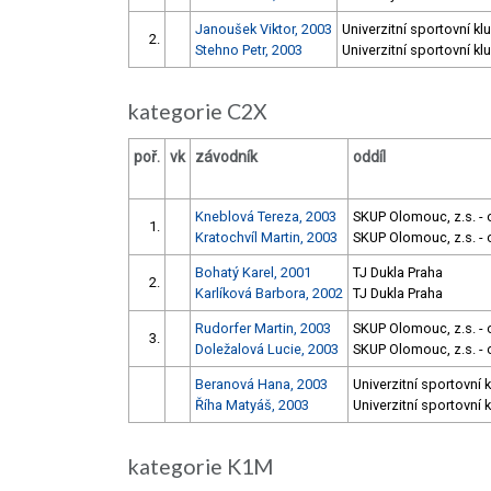
Janoušek Viktor, 2003
Univerzitní sportovní kl
2.
Stehno Petr, 2003
Univerzitní sportovní kl
kategorie C2X
poř.
vk
závodník
oddíl
Kneblová Tereza, 2003
SKUP Olomouc, z.s. - 
1.
Kratochvíl Martin, 2003
SKUP Olomouc, z.s. - 
Bohatý Karel, 2001
TJ Dukla Praha
2.
Karlíková Barbora, 2002
TJ Dukla Praha
Rudorfer Martin, 2003
SKUP Olomouc, z.s. - 
3.
Doležalová Lucie, 2003
SKUP Olomouc, z.s. - 
Beranová Hana, 2003
Univerzitní sportovní 
Říha Matyáš, 2003
Univerzitní sportovní 
kategorie K1M