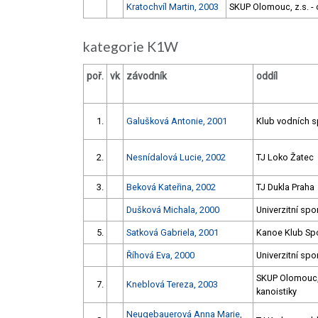
Kratochvíl Martin, 2003
SKUP Olomouc, z.s. - 
kategorie K1W
poř.
vk
závodník
oddíl
1.
Galušková Antonie, 2001
Klub vodních s
2.
Nesnídalová Lucie, 2002
TJ Loko Žatec
3.
Beková Kateřina, 2002
TJ Dukla Praha
Dušková Michala, 2000
Univerzitní spo
5.
Satková Gabriela, 2001
Kanoe Klub Sp
Říhová Eva, 2000
Univerzitní spo
SKUP Olomouc, 
7.
Kneblová Tereza, 2003
kanoistiky
Neugebauerová Anna Marie,