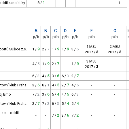
oddíl kanoistiky
-
8 /
1
-
-
-
-
-
1
A
B
C
D
E
F
G
p/b
p/b
p/b
p/b
p/b
p/b
p/b
1.MSJ
2.MEJ
portů Sušice z.s.
1 /
9
2 /
7
1 /
9
1 /
9
3 /
6
2017 /
3
2017 /
3
3.MSJ
4 /
5
1 /
9
2 /
7
-
1 /
9
-
2017 /
3
6 /
3
4 /
5
3 /
6
6 /
3
2 /
7
-
-
rtovní klub Praha
3 /
6
8 /
1
4 /
5
2 /
7
4 /
5
-
-
oj Brno
7 /
2
3 /
6
5 /
4
4 /
5
6 /
3
-
-
rtovní klub Praha
2 /
7
7 /
2
6 /
3
5 /
4
5 /
4
-
-
z.s. - oddíl
-
-
7 /
2
3 /
6
7 /
2
-
-