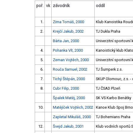
poř.
vk
závodník
oddíl
1.
Zima Tomáš, 2000
Klub Kanoistika Roudn
2.
Krejčí Jakub, 2002
TJ Dukla Praha
Bárta Jan, 2000
Univerzitní sportovní 
4.
Pohanka Vít, 2000
Kanoistický klub Klato
5.
Zeman Vojtěch, 2000
Univerzitní sportovní 
6.
Rouča Samuel, 2002
TJ Šumperk z.s.
7.
Tichý Štěpán, 2000
SKUP Olomouc, z.s. - 
8.
Cubr Filip, 2000
TJ ČSAD Plzeň
Špalek Matěj, 2000
SK VS Karbo Benátky
10.
Matějíček Vojtěch, 2002
Kanoe Klub Spoj Brno
Zapletal Mikuláš, 2000
TJ Bohemians Praha
12.
Švejd Jakub, 2001
Klub vodních sportů S