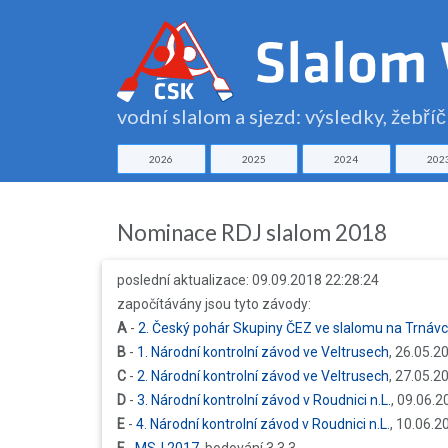
vodní slalom a sjezd: výsledky, žebří
2026
2025
2024
202
Nominace RDJ slalom 2018
poslední aktualizace: 09.09.2018 22:28:24
započítávány jsou tyto závody:
A
-
2. Český pohár Skupiny ČEZ ve slalomu na Trnáv
B
-
1. Národní kontrolní závod ve Veltrusech
, 26.05.2
C
-
2. Národní kontrolní závod ve Veltrusech
, 27.05.2
D
-
3. Národní kontrolní závod v Roudnici n.L.
, 09.06.2
E
-
4. Národní kontrolní závod v Roudnici n.L.
, 10.06.2