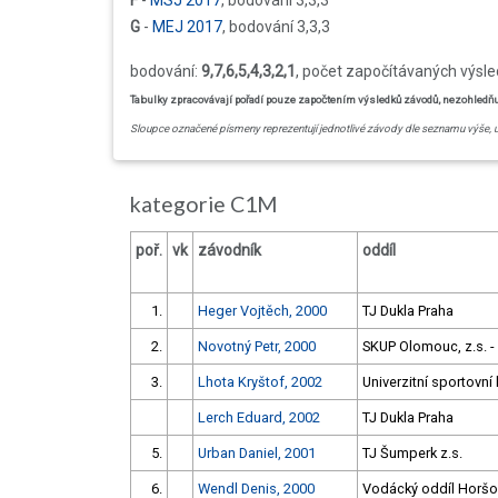
F
-
MSJ 2017
, bodování 3,3,3
G
-
MEJ 2017
, bodování 3,3,3
bodování:
9,7,6,5,4,3,2,1
, počet započítávaných výsl
Tabulky zpracovávají pořadí pouze započtením výsledků závodů, nezohledňují 
Sloupce označené písmeny reprezentují jednotlivé závody dle seznamu výše, 
kategorie C1M
poř.
vk
závodník
oddíl
1.
Heger Vojtěch, 2000
TJ Dukla Praha
2.
Novotný Petr, 2000
SKUP Olomouc, z.s. - 
3.
Lhota Kryštof, 2002
Univerzitní sportovní
Lerch Eduard, 2002
TJ Dukla Praha
5.
Urban Daniel, 2001
TJ Šumperk z.s.
6.
Wendl Denis, 2000
Vodácký oddíl Horšo