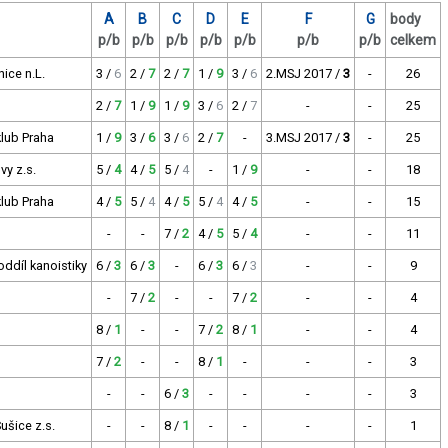
A
B
C
D
E
F
G
body
p/b
p/b
p/b
p/b
p/b
p/b
p/b
celkem
ice n.L.
3 /
6
2 /
7
2 /
7
1 /
9
3 /
6
2.MSJ 2017 /
3
-
26
2 /
7
1 /
9
1 /
9
3 /
6
2 /
7
-
-
25
klub Praha
1 /
9
3 /
6
3 /
6
2 /
7
-
3.MSJ 2017 /
3
-
25
vy z.s.
5 /
4
4 /
5
5 /
4
-
1 /
9
-
-
18
klub Praha
4 /
5
5 /
4
4 /
5
5 /
4
4 /
5
-
-
15
-
-
7 /
2
4 /
5
5 /
4
-
-
11
oddíl kanoistiky
6 /
3
6 /
3
-
6 /
3
6 /
3
-
-
9
-
7 /
2
-
-
7 /
2
-
-
4
8 /
1
-
-
7 /
2
8 /
1
-
-
4
7 /
2
-
-
8 /
1
-
-
-
3
-
-
6 /
3
-
-
-
-
3
ušice z.s.
-
-
8 /
1
-
-
-
-
1