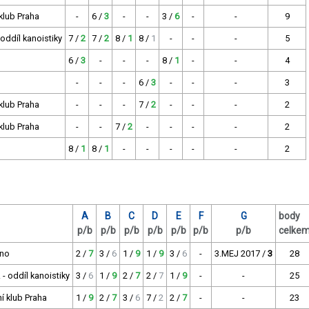
 klub Praha
-
6 /
3
-
-
3 /
6
-
-
9
oddíl kanoistiky
7 /
2
7 /
2
8 /
1
8 /
1
-
-
-
5
6 /
3
-
-
-
8 /
1
-
-
4
-
-
-
6 /
3
-
-
-
3
 klub Praha
-
-
-
7 /
2
-
-
-
2
 klub Praha
-
-
7 /
2
-
-
-
-
2
8 /
1
8 /
1
-
-
-
-
-
2
A
B
C
D
E
F
G
body
p/b
p/b
p/b
p/b
p/b
p/b
p/b
celke
rno
2 /
7
3 /
6
1 /
9
1 /
9
3 /
6
-
3.MEJ 2017 /
3
28
- oddíl kanoistiky
3 /
6
1 /
9
2 /
7
2 /
7
1 /
9
-
-
25
ní klub Praha
1 /
9
2 /
7
3 /
6
7 /
2
2 /
7
-
-
23