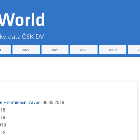
čky, data ČSK DV
3
2022
2021
2020
2019
2
ce + nominační závod
, 06.05.2018
018
018
018
018