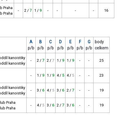
ub Praha
-
2 /
7
1 /
9
-
-
-
-
16
ub Praha
A
B
C
D
E
F
G
body
p/b
p/b
p/b
p/b
p/b
p/b
p/b
celkem
oddíl kanoistiky
-
2 /
7
2 /
7
1 /
9
1 /
9
-
-
25
oddíl kanoistiky
-
1 /
9
1 /
9
4 /
5
4 /
5
-
-
23
oddíl kanoistiky
-
3 /
6
4 /
5
3 /
6
2 /
7
-
-
19
oddíl kanoistiky
klub Praha
-
4 /
5
3 /
6
2 /
7
3 /
6
-
-
19
klub Praha