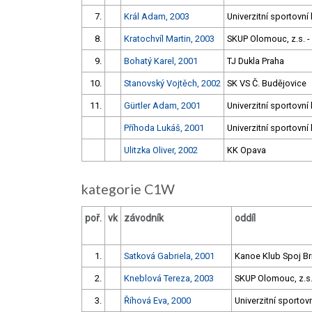
7.
Král Adam, 2003
Univerzitní sportovní
8.
Kratochvíl Martin, 2003
SKUP Olomouc, z.s. - 
9.
Bohatý Karel, 2001
TJ Dukla Praha
10.
Stanovský Vojtěch, 2002
SK VS Č. Budějovice
11.
Gürtler Adam, 2001
Univerzitní sportovní
Příhoda Lukáš, 2001
Univerzitní sportovní
Ulitzka Oliver, 2002
KK Opava
kategorie C1W
poř.
vk
závodník
oddíl
1.
Satková Gabriela, 2001
Kanoe Klub Spoj B
2.
Kneblová Tereza, 2003
SKUP Olomouc, z.s. 
3.
Říhová Eva, 2000
Univerzitní sportov