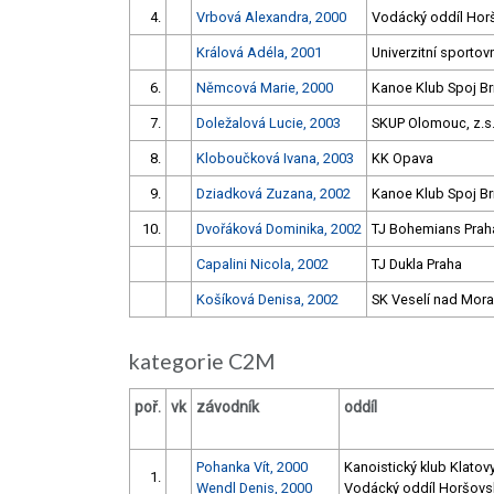
4.
Vrbová Alexandra, 2000
Vodácký oddíl Hor
Králová Adéla, 2001
Univerzitní sportov
6.
Němcová Marie, 2000
Kanoe Klub Spoj B
7.
Doležalová Lucie, 2003
SKUP Olomouc, z.s. 
8.
Kloboučková Ivana, 2003
KK Opava
9.
Dziadková Zuzana, 2002
Kanoe Klub Spoj B
10.
Dvořáková Dominika, 2002
TJ Bohemians Prah
Capalini Nicola, 2002
TJ Dukla Praha
Košíková Denisa, 2002
SK Veselí nad Mor
kategorie C2M
poř.
vk
závodník
oddíl
Pohanka Vít, 2000
Kanoistický klub Klatovy
1.
Wendl Denis, 2000
Vodácký oddíl Horšovs