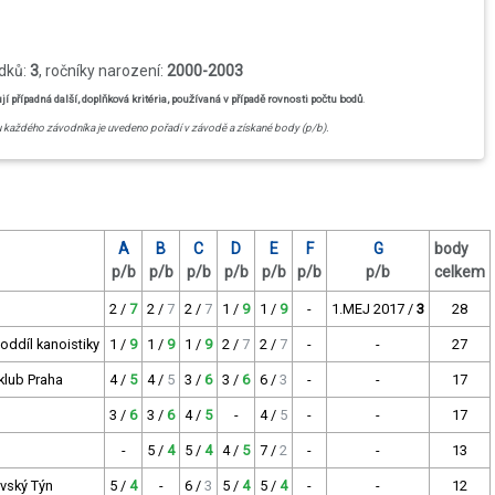
edků:
3
, ročníky narození:
2000-2003
případná další, doplňková kritéria, používaná v případě rovnosti počtu bodů
.
u každého závodníka je uvedeno pořadí v závodě a získané body (p/b).
A
B
C
D
E
F
G
body
p/b
p/b
p/b
p/b
p/b
p/b
p/b
celkem
2 /
7
2 /
7
2 /
7
1 /
9
1 /
9
-
1.MEJ 2017 /
3
28
oddíl kanoistiky
1 /
9
1 /
9
1 /
9
2 /
7
2 /
7
-
-
27
 klub Praha
4 /
5
4 /
5
3 /
6
3 /
6
6 /
3
-
-
17
3 /
6
3 /
6
4 /
5
-
4 /
5
-
-
17
-
5 /
4
5 /
4
4 /
5
7 /
2
-
-
13
vský Týn
5 /
4
-
6 /
3
5 /
4
5 /
4
-
-
12