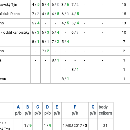
šovský Týn
4 /
5
5 /
4
6 /
3
3 /
6
7 /
2
-
-
15
ní klub Praha
7 /
2
4 /
5
4 /
5
6 /
3
4 /
5
-
-
15
rno
5 /
4
-
-
4 /
5
5 /
4
-
-
13
- oddíl kanoistiky
6 /
3
6 /
3
5 /
4
-
6 /
3
-
-
10
8 /
1
8 /
1
7 /
2
5 /
4
-
-
-
7
rno
-
7 /
2
-
-
-
-
-
2
a
-
-
8 /
1
-
-
-
-
1
-
-
-
-
8 /
1
-
-
1
avou
-
-
-
8 /
1
-
-
-
1
A
B
C
D
E
F
G
body
p/b
p/b
p/b
p/b
p/b
p/b
p/b
celkem
 z.s.
-
1 /
9
-
1 /
9
-
1.MSJ 2017 /
3
-
21
ký Týn