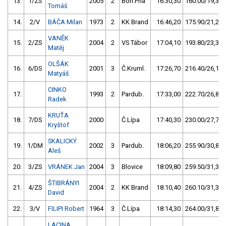
13.
1/ZS
2005
2
Boh.Pha
16:30,30
160.00/19,3
Tomáš
14.
2/V
BÁČA Milan
1973
2
KK Brand
16:46,20
175.90/21,2
VANĚK
15.
2/ZS
2004
2
VS Tábor
17:04,10
193.80/23,3
Matěj
OLŠÁK
16.
6/DS
2001
3
Č.Kruml.
17:26,70
216.40/26,1
Matyáš
CINKO
17.
1993
2
Pardub.
17:33,00
222.70/26,8
Radek
KRUŤA
18.
7/DS
2000
Č.Lípa
17:40,30
230.00/27,7
Kryštof
SKALICKÝ
19.
1/DM
2002
3
Pardub.
18:06,20
255.90/30,8
Aleš
20.
3/ZS
VRÁNEK Jan
2004
3
Blovice
18:09,80
259.50/31,3
ŠTIBRÁNYI
21.
4/ZS
2004
2
KK Brand
18:10,40
260.10/31,3
David
22.
3/V
FILIPI Robert
1964
3
Č.Lípa
18:14,30
264.00/31,8
LACINA