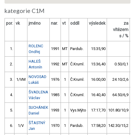
kategorie C1M
por.
vk
jméno
nar.
vt
oddíl
výsledek
za
b
vítězem
s / %
ROLENC
1.
1991
MT
Pardub.
15:35,90
Ondřej
HALEŠ
2.
1992
MT
Č.Kruml.
15:36,40
0.50/0,1
Antonín
NOVOSAD
3.
1/VM
1976
1
Č.Kruml.
16:00,00
24.10/2,6
Lukáš
ŠVADLENA
4.
1985
1
Č.Kruml.
16:40,40
64.50/6,9
Václav
SUCHÁNEK
5.
1993
1
Vys.Mýto
17:17,70
101.80/10,9
Daniel
ŠŤASTNÝ
6.
1/V
1970
1
Pardub.
17:58,20
142.30/15,2
Jan