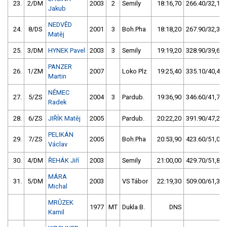
23.
2/DM
2003
2
Semily
18:16,70
266.40/32,1
Jakub
NEDVĚD
24.
8/DS
2001
3
Boh.Pha
18:18,20
267.90/32,3
Matěj
25.
3/DM
HYNEK Pavel
2003
3
Semily
19:19,20
328.90/39,6
PANZER
26.
1/ZM
2007
Loko Plz
19:25,40
335.10/40,4
Martin
NĚMEC
27.
5/ZS
2004
3
Pardub.
19:36,90
346.60/41,7
Radek
28.
6/ZS
JIŘÍK Matěj
2005
Pardub.
20:22,20
391.90/47,2
PELIKÁN
29.
7/ZS
2005
Boh.Pha
20:53,90
423.60/51,0
Václav
30.
4/DM
ŘEHÁK Jiří
2003
Semily
21:00,00
429.70/51,8
MÁRA
31.
5/DM
2003
VS Tábor
22:19,30
509.00/61,3
Michal
MRŮZEK
1977
MT
Dukla B.
DNS
Kamil