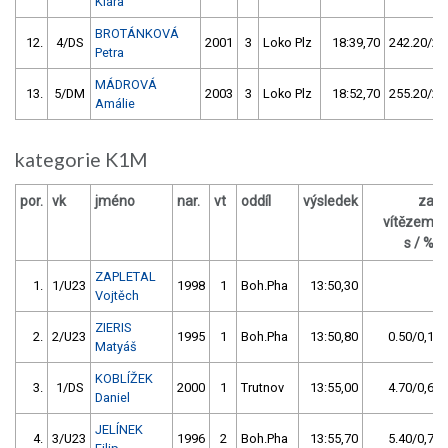
Klára
BROTÁNKOVÁ
12.
4/DS
2001
3
Loko Plz
18:39,70
242.20/27
Petra
MÁDROVÁ
13.
5/DM
2003
3
Loko Plz
18:52,70
255.20/29
Amálie
kategorie K1M
por.
vk
jméno
nar.
vt
oddíl
výsledek
za
vítězem
s / %
ZAPLETAL
1.
1/U23
1998
1
Boh.Pha
13:50,30
Vojtěch
ZIERIS
2.
2/U23
1995
1
Boh.Pha
13:50,80
0.50/0,1
Matyáš
KOBLÍŽEK
3.
1/DS
2000
1
Trutnov
13:55,00
4.70/0,6
Daniel
JELÍNEK
4.
3/U23
1996
2
Boh.Pha
13:55,70
5.40/0,7