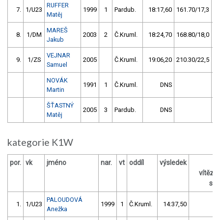
RUFFER
7.
1/U23
1999
1
Pardub.
18:17,60
161.70/17,3
Matěj
MAREŠ
8.
1/DM
2003
2
Č.Kruml.
18:24,70
168.80/18,0
Jakub
VEJNAR
9.
1/ZS
2005
Č.Kruml.
19:06,20
210.30/22,5
Samuel
NOVÁK
1991
1
Č.Kruml.
DNS
Martin
ŠŤASTNÝ
2005
3
Pardub.
DNS
Matěj
kategorie K1W
por.
vk
jméno
nar.
vt
oddíl
výsledek
z
vítěz
s /
PALOUDOVÁ
1.
1/U23
1999
1
Č.Kruml.
14:37,50
Anežka