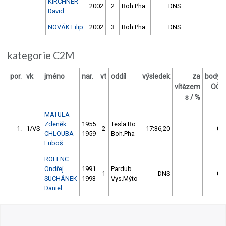
KIRCHNER
2002
2
Boh.Pha
DNS
David
NOVÁK Filip
2002
3
Boh.Pha
DNS
kategorie C2M
por.
vk
jméno
nar.
vt
oddíl
výsledek
za
body
vítězem
OČ
s / %
MATULA
Zdeněk
1955
Tesla Bo
1.
1/VS
2
17:36,20
0
CHLOUBA
1959
Boh.Pha
Luboš
ROLENC
Ondřej
1991
Pardub.
1
DNS
0
SUCHÁNEK
1993
Vys.Mýto
Daniel