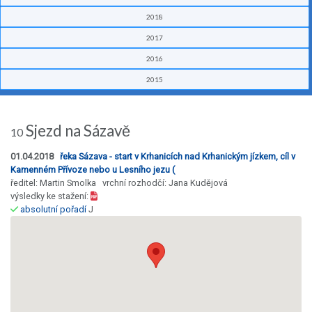
2018
2017
2016
2015
Sjezd na Sázavě
10
01.04.2018
řeka Sázava - start v Krhanicích nad Krhanickým jízkem, cíl v
Kamenném Přívoze nebo u Lesního jezu (
ředitel: Martin Smolka vrchní rozhodčí: Jana Kudějová
výsledky ke stažení:
absolutní pořadí
J