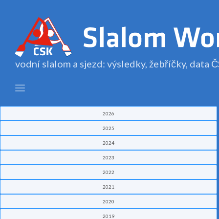
vodní slalom a sjezd: výsledky, žebříčky, data
2026
2025
2024
2023
2022
2021
2020
2019