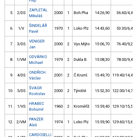
Filip
ZAPLETAL
5.
2/DS
2000
1
Boh.Pha
14:26,90
36.60/4,4
Mikuláš
ŠINDELÁŘ
6.
1/V
1970
1
Loko Plz
14:43,60
53.30/6,4
Pavel
VENIGER
7.
3/DS
2000
2
Vys.Mýto
15:06,70
76.40/9,2
Jan
ODVÁRKO
8.
1/VM
1979
2
Dukla B.
15:08,30
78.00/9,4
Michael
ONDŘICH
9.
4/DS
2001
2
Č.Kruml.
15:49,70
119.40/14,4
Václav
ŠVAGR
10.
5/DS
2000
2
Týniště
15:52,30
122.00/14,7
Rostislav
HRABEC
11.
1/VS
1960
2
Kroměříž
15:59,40
129.10/15,5
Bohumil
PANZER
12.
2/VM
1974
1
Loko Plz
15:59,90
129.60/15,6
Aleš
CARDOSELLI