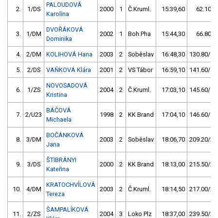
PALOUDOVÁ
2.
1/DS
2000
1
Č.Kruml.
15:39,60
62.10/7
Karolína
DVOŘÁKOVÁ
3.
1/DM
2002
1
Boh.Pha
15:44,30
66.80/7
Dominika
4.
2/DM
KOLIHOVÁ Hana
2003
2
Soběslav
16:48,30
130.80/14
5.
2/DS
VAŇKOVÁ Klára
2001
2
VS Tábor
16:59,10
141.60/16
NOVOSADOVÁ
6.
1/ZS
2004
2
Č.Kruml.
17:03,10
145.60/16
Kristina
BÁČOVÁ
7.
2/U23
1998
2
KK Brand
17:04,10
146.60/16
Michaela
BOČÁNKOVÁ
8.
3/DM
2003
2
Soběslav
18:06,70
209.20/23
Jana
ŠTIBRÁNYI
9.
3/DS
2000
2
KK Brand
18:13,00
215.50/24
Kateřina
KRATOCHVÍLOVÁ
10.
4/DM
2003
2
Č.Kruml.
18:14,50
217.00/24
Tereza
ŠAMPALÍKOVÁ
11.
2/ZS
2004
3
Loko Plz
18:37,00
239.50/27