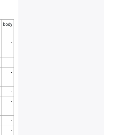
m
body
%
-
2
-
4
-
5
-
7
-
7
-
1
-
6
-
9
-
5
-