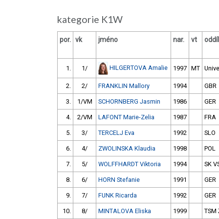
kategorie K1W
por.
vk
jméno
nar.
vt
oddíl
HILGERTOVA Amalie
1.
1/
1997
MT
Unive
2.
2/
FRANKLIN Mallory
1994
GBR
3.
1/VM
SCHORNBERG Jasmin
1986
GER
4.
2/VM
LAFONT Marie-Zelia
1987
FRA
5.
3/
TERCELJ Eva
1992
SLO
6.
4/
ZWOLINSKA Klaudia
1998
POL
7.
5/
WOLFFHARDT Viktoria
1994
SK VS
8.
6/
HORN Stefanie
1991
GER
9.
7/
FUNK Ricarda
1992
GER
10.
8/
MINTALOVA Eliska
1999
TSM Ž