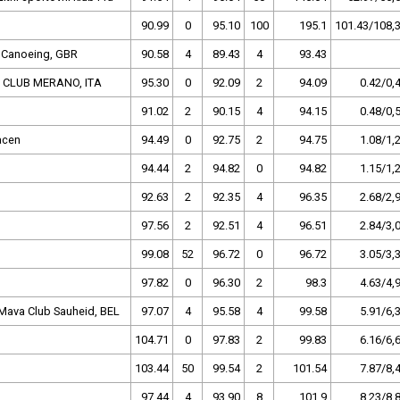
90.99
0
95.10
100
195.1
101.43/108,
h Canoeing, GBR
90.58
4
89.43
4
93.43
 CLUB MERANO, ITA
95.30
0
92.09
2
94.09
0.42/0,
91.02
2
90.15
4
94.15
0.48/0,
acen
94.49
0
92.75
2
94.75
1.08/1,
94.44
2
94.82
0
94.82
1.15/1,
92.63
2
92.35
4
96.35
2.68/2,
97.56
2
92.51
4
96.51
2.84/3,
99.08
52
96.72
0
96.72
3.05/3,
97.82
0
96.30
2
98.3
4.63/4,
Mava Club Sauheid, BEL
97.07
4
95.58
4
99.58
5.91/6,
104.71
0
97.83
2
99.83
6.16/6,
103.44
50
99.54
2
101.54
7.87/8,
97.44
4
93.90
8
101.9
8.23/8,