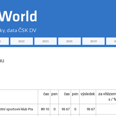
čky, data ČSK DV
3
2022
2021
2020
2019
2
au
čas
pen
čas
pen
výsledek
za vítěze
s / 
zitní sportovní klub Pra
89.10
0
93.67
0
93.67