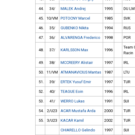
44.
34/
MALEK Andrej
1995
DU LM
45.
10/VM
POTOCNY Marcel
1985
SVK
46.
35/
GUBENKO Nikita
1994
RUS
47.
36/
ALVARENGA Frederico
1998
POR
Team 
48.
37/
KARLSSON Max
1996
Racin
49.
38/
MCCREERY Alistair
1997
IRL
50.
11/VM
ATMANAVICIUS Mantas
1987
LTU
51.
39/
ERTEK Yusuf Emir
1997
TUR
52.
40/
TEAGUE Eoin
1996
IRL
53.
41/
WERRO Lukas
1991
SUI
54.
2/U23
ACAR Mustafa Arda
2000
TUR
55.
3/U23
KACAR Kamil
2002
TUR
CHIARELLO Gelindo
1997
SUI