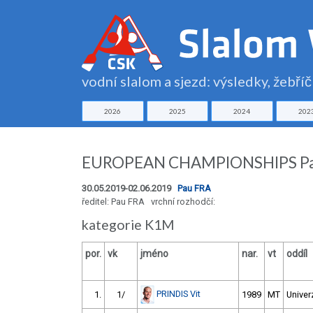
vodní slalom a sjezd: výsledky, žebří
2026
2025
2024
202
EUROPEAN CHAMPIONSHIPS P
30.05.2019-02.06.2019
Pau FRA
ředitel: Pau FRA vrchní rozhodčí:
kategorie K1M
por.
vk
jméno
nar.
vt
oddíl
PRINDIS Vit
1.
1/
1989
MT
Univer