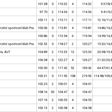
101.38
0
110.32
4
114.32
9.37/8,
97.70
2
114.36
0
114.36
9.41/9,
103.11
0
115.11
2
117.11
12.16/11,
rzitní sportovní klub Pra
100.06
0
115.81
4
119.81
14.86/14,
100.86
0
113.94
6
119.94
14.99/14,
rzitní sportovní klub Pra
102.53
0
118.27
2
120.27
15.32/14,
ia, AUT
104.89
2
113.33
12
125.33
20.38/19,
106.38
0
122.27
4
126.27
21.32/20,
103.00
0
117.42
52
169.42
64.47/61,
103.31
0
111.93
108
219.93
114.98/109,
102.25
2
100.01
4
104.01
108.16
50
104.47
0
104.47
107.16
2
100.55
4
104.55
103.13
2
100.58
4
104.58