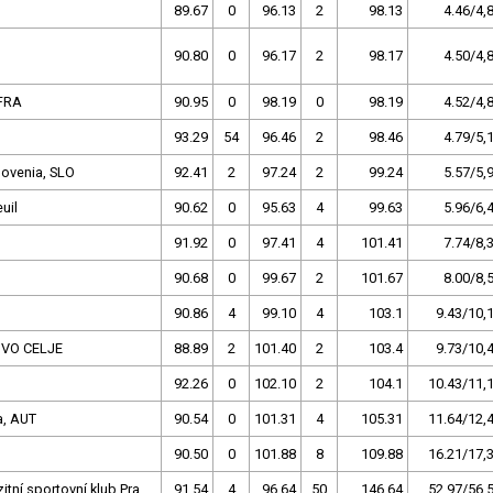
89.67
0
96.13
2
98.13
4.46/4,
90.80
0
96.17
2
98.17
4.50/4,
 FRA
90.95
0
98.19
0
98.19
4.52/4,
93.29
54
96.46
2
98.46
4.79/5,
lovenia, SLO
92.41
2
97.24
2
99.24
5.57/5,
uil
90.62
0
95.63
4
99.63
5.96/6,
91.92
0
97.41
4
101.41
7.74/8,
90.68
0
99.67
2
101.67
8.00/8,
90.86
4
99.10
4
103.1
9.43/10,
IVO CELJE
88.89
2
101.40
2
103.4
9.73/10,
92.26
0
102.10
2
104.1
10.43/11,
a, AUT
90.54
0
101.31
4
105.31
11.64/12,
90.50
0
101.88
8
109.88
16.21/17,
zitní sportovní klub Pra
91.54
4
96.64
50
146.64
52.97/56,