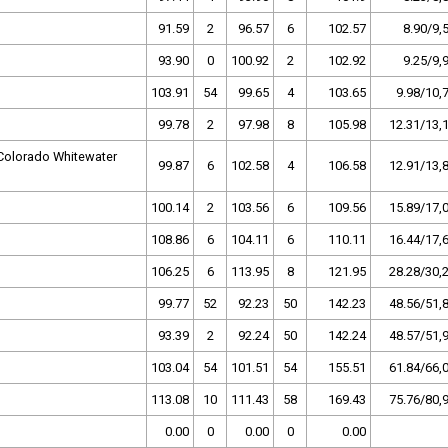
91.59
2
96.57
6
102.57
8.90/9,
93.90
0
100.92
2
102.92
9.25/9,
103.91
54
99.65
4
103.65
9.98/10,
99.78
2
97.98
8
105.98
12.31/13,
Colorado Whitewater
99.87
6
102.58
4
106.58
12.91/13,
100.14
2
103.56
6
109.56
15.89/17,
108.86
6
104.11
6
110.11
16.44/17,
106.25
6
113.95
8
121.95
28.28/30,
99.77
52
92.23
50
142.23
48.56/51,
93.39
2
92.24
50
142.24
48.57/51,
103.04
54
101.51
54
155.51
61.84/66,
113.08
10
111.43
58
169.43
75.76/80,
0.00
0
0.00
0
0.00