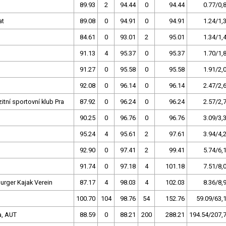
89.93
2
94.44
0
94.44
0.77/0,
at
89.08
0
94.91
0
94.91
1.24/1,
84.61
0
93.01
2
95.01
1.34/1,
91.13
4
95.37
0
95.37
1.70/1,
91.27
0
95.58
0
95.58
1.91/2,
92.08
0
96.14
0
96.14
2.47/2,
zitní sportovní klub Pra
87.92
0
96.24
0
96.24
2.57/2,
90.25
0
96.76
0
96.76
3.09/3,
95.24
4
95.61
2
97.61
3.94/4,
92.90
0
97.41
2
99.41
5.74/6,
91.74
0
97.18
4
101.18
7.51/8,
rger Kajak Verein
87.17
4
98.03
4
102.03
8.36/8,
100.70
104
98.76
54
152.76
59.09/63,
a, AUT
88.59
0
88.21
200
288.21
194.54/207,