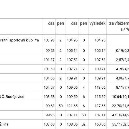
čas
pen
čas
pen
výsledek
za vítěze
s / 
rzitní sportovní klub Pra
103.93
2
104.95
0
104.95
99.52
2
105.14
0
105.14
0.19/0,
101.27
2
107.52
0
107.52
2.57/2,
103.59
0
107.71
2
109.71
4.76/4,
101.66
2
109.91
0
109.91
4.96/4,
104.57
0
109.06
4
113.06
8.11/7,
 Č. Budějovice
103.58
0
109.59
6
115.59
10.64/10,
99.63
50
121.65
6
127.65
22.70/21,
99.25
0
102.11
50
152.11
47.16/44,
ilina
103.68
0
108.06
52
160.06
55.11/52,