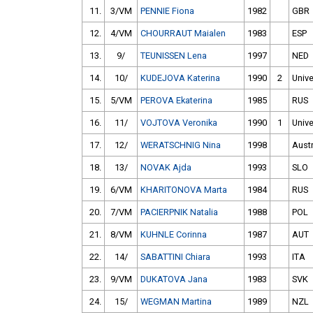
11.
3/VM
PENNIE Fiona
1982
GBR
12.
4/VM
CHOURRAUT Maialen
1983
ESP
13.
9/
TEUNISSEN Lena
1997
NED
14.
10/
KUDEJOVA Katerina
1990
2
Unive
15.
5/VM
PEROVA Ekaterina
1985
RUS
16.
11/
VOJTOVA Veronika
1990
1
Unive
17.
12/
WERATSCHNIG Nina
1998
Austr
18.
13/
NOVAK Ajda
1993
SLO
19.
6/VM
KHARITONOVA Marta
1984
RUS
20.
7/VM
PACIERPNIK Natalia
1988
POL
21.
8/VM
KUHNLE Corinna
1987
AUT
22.
14/
SABATTINI Chiara
1993
ITA
23.
9/VM
DUKATOVA Jana
1983
SVK
24.
15/
WEGMAN Martina
1989
NZL