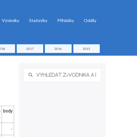
Výsledky
Statistiky
Přihlášky
Oddíly
018
2017
2016
2015
m
body
%
-