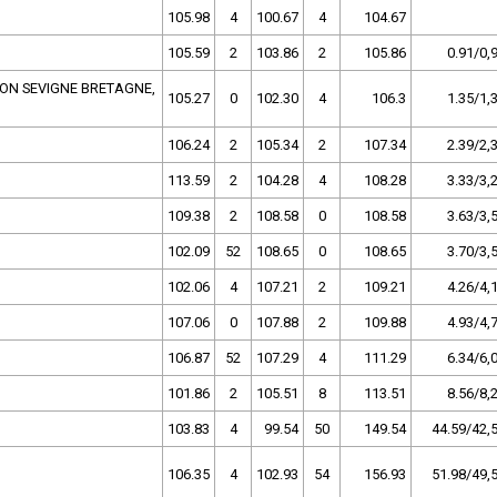
105.98
4
100.67
4
104.67
105.59
2
103.86
2
105.86
0.91/0,
ON SEVIGNE BRETAGNE,
105.27
0
102.30
4
106.3
1.35/1,
106.24
2
105.34
2
107.34
2.39/2,
113.59
2
104.28
4
108.28
3.33/3,
109.38
2
108.58
0
108.58
3.63/3,
102.09
52
108.65
0
108.65
3.70/3,
102.06
4
107.21
2
109.21
4.26/4,
107.06
0
107.88
2
109.88
4.93/4,
106.87
52
107.29
4
111.29
6.34/6,
101.86
2
105.51
8
113.51
8.56/8,
103.83
4
99.54
50
149.54
44.59/42,
106.35
4
102.93
54
156.93
51.98/49,