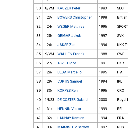
30.
8/VM
KAUZER Peter
1983
SLO
31.
23/
BOWERS Christopher
1998
Britis
32.
24/
WEGER Matthias
1996
SPORT
33.
25/
GRIGAR Jakub
1997
SVK
34.
26/
JAKSE Zan
1996
KKK T
35.
9/VM
WAHLEN Fredrik
1988
SWE
36.
27/
TSVIET Igor
1991
UKR
37.
28/
BEDA Marcello
1995
ITA
38.
29/
CURTIS Samuel
1994
IRL
39.
30/
KORPES Ren
1996
CRO
40.
1/U23
DE COSTER Gabriel
2000
Royal 
41.
31/
HENNIN Victor
1999
BEL
42.
32/
LAUNAY Damien
1994
FRA
43.
33/
MAIMISTOV Sergey
1997
RUS