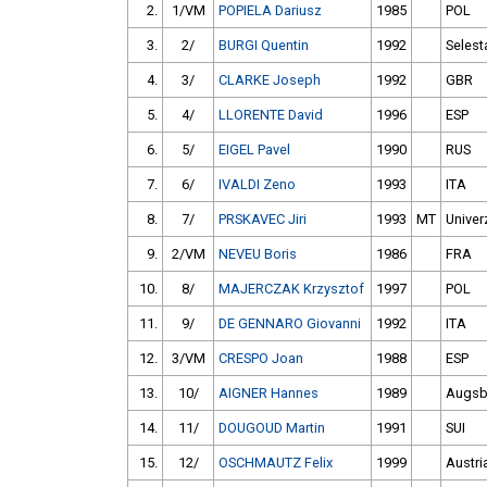
2.
1/VM
POPIELA Dariusz
1985
POL
3.
2/
BURGI Quentin
1992
Selest
4.
3/
CLARKE Joseph
1992
GBR
5.
4/
LLORENTE David
1996
ESP
6.
5/
EIGEL Pavel
1990
RUS
7.
6/
IVALDI Zeno
1993
ITA
8.
7/
PRSKAVEC Jiri
1993
MT
Univer
9.
2/VM
NEVEU Boris
1986
FRA
10.
8/
MAJERCZAK Krzysztof
1997
POL
11.
9/
DE GENNARO Giovanni
1992
ITA
12.
3/VM
CRESPO Joan
1988
ESP
13.
10/
AIGNER Hannes
1989
Augsbu
14.
11/
DOUGOUD Martin
1991
SUI
15.
12/
OSCHMAUTZ Felix
1999
Austri