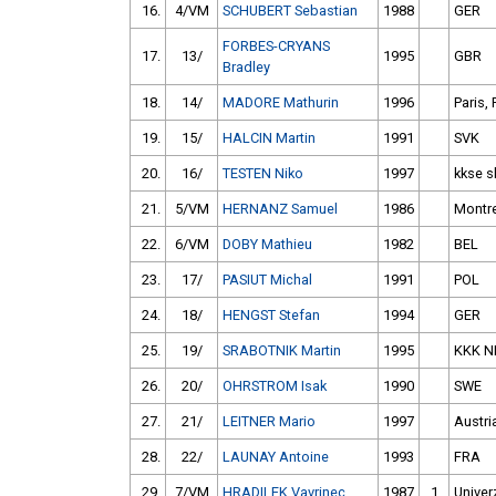
16.
4/VM
SCHUBERT Sebastian
1988
GER
FORBES-CRYANS
17.
13/
1995
GBR
Bradley
18.
14/
MADORE Mathurin
1996
Paris,
19.
15/
HALCIN Martin
1991
SVK
20.
16/
TESTEN Niko
1997
kkse s
21.
5/VM
HERNANZ Samuel
1986
Montre
22.
6/VM
DOBY Mathieu
1982
BEL
23.
17/
PASIUT Michal
1991
POL
24.
18/
HENGST Stefan
1994
GER
25.
19/
SRABOTNIK Martin
1995
KKK N
26.
20/
OHRSTROM Isak
1990
SWE
27.
21/
LEITNER Mario
1997
Austri
28.
22/
LAUNAY Antoine
1993
FRA
29.
7/VM
HRADILEK Vavrinec
1987
1
Univer