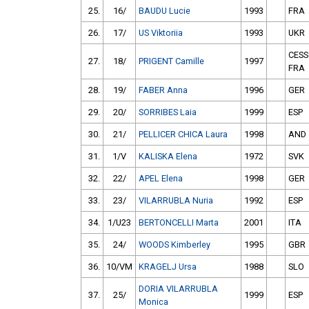
25.
16/
BAUDU Lucie
1993
FRA
26.
17/
US Viktoriia
1993
UKR
CESS
27.
18/
PRIGENT Camille
1997
FRA
28.
19/
FABER Anna
1996
GER
29.
20/
SORRIBES Laia
1999
ESP
30.
21/
PELLICER CHICA Laura
1998
AND
31.
1/V
KALISKA Elena
1972
SVK
32.
22/
APEL Elena
1998
GER
33.
23/
VILARRUBLA Nuria
1992
ESP
34.
1/U23
BERTONCELLI Marta
2001
ITA
35.
24/
WOODS Kimberley
1995
GBR
36.
10/VM
KRAGELJ Ursa
1988
SLO
DORIA VILARRUBLA
37.
25/
1999
ESP
Monica