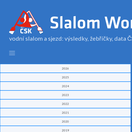
vodní slalom a sjezd: výsledky, žebříčky, data
2026
2025
2024
2023
2022
2021
2020
2019