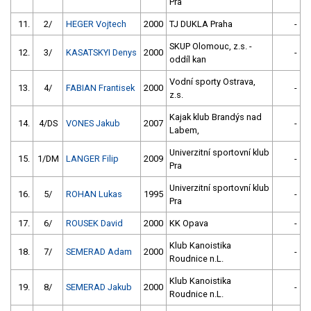
Pra
11.
2/
HEGER Vojtech
2000
TJ DUKLA Praha
-
SKUP Olomouc, z.s. -
12.
3/
KASATSKYI Denys
2000
-
oddíl kan
Vodní sporty Ostrava,
13.
4/
FABIAN Frantisek
2000
-
z.s.
Kajak klub Brandýs nad
14.
4/DS
VONES Jakub
2007
-
Labem,
Univerzitní sportovní klub
15.
1/DM
LANGER Filip
2009
-
Pra
Univerzitní sportovní klub
16.
5/
ROHAN Lukas
1995
-
Pra
17.
6/
ROUSEK David
2000
KK Opava
-
Klub Kanoistika
18.
7/
SEMERAD Adam
2000
-
Roudnice n.L.
Klub Kanoistika
19.
8/
SEMERAD Jakub
2000
-
Roudnice n.L.