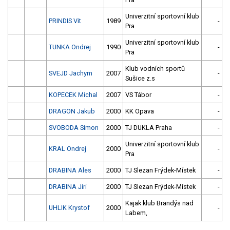
Univerzitní sportovní klub
PRINDIS Vit
1989
-
Pra
Univerzitní sportovní klub
TUNKA Ondrej
1990
-
Pra
Klub vodních sportů
SVEJD Jachym
2007
-
Sušice z.s
KOPECEK Michal
2007
VS Tábor
-
DRAGON Jakub
2000
KK Opava
-
SVOBODA Simon
2000
TJ DUKLA Praha
-
Univerzitní sportovní klub
KRAL Ondrej
2000
-
Pra
DRABINA Ales
2000
TJ Slezan Frýdek-Místek
-
DRABINA Jiri
2000
TJ Slezan Frýdek-Místek
-
Kajak klub Brandýs nad
UHLIK Krystof
2000
-
Labem,