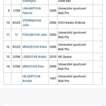
Valentyna
oddíl kan
LINHARTOVA
Univerzitní sportovní
9.
1/DM
2009
-
Patricie
klub Pra
STEPANKOVA
10.
4/U23
2006
KVS Hradec Králové
-
Julie
Univerzitní sportovní
11.
1/
PODUSKOVA Julie
2000
-
klub Pra
Univerzitní sportovní
12.
5/U23
MRAZKOVA Klara
2006
-
klub Pra
13.
2/DM
LEBEDOVA Adela
2010
KK Opava
-
Univerzitní sportovní
14.
3/DM
MRAZOVA Ema
2009
-
klub Pra
HILGERTOVA
Univerzitní sportovní
1997
-
Amalie
klub Pra