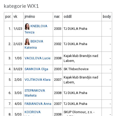
kategorie WX1
por.
vk
jméno
nar.
oddíl
body
KNEBLOVA
1.
1/U23
2003
TJ DUKLA Praha
-
Tereza
BEKOVA
2.
2/U23
2002
TJ DUKLA Praha
-
Katerina
Kajak klub Brandýs nad
3.
1/DS
VACULOVA Lucie
2008
-
Labem,
4.
3/U23
SAMKOVA Olga
2005
SK Třebechovice
-
Kajak klub Brandýs nad
5.
2/DS
VOJTIKOVA Klara
2007
-
Labem,
STEPANKOVA
6.
3/DS
2008
TJ DUKLA Praha
-
Marketa
7.
4/DS
FABIANOVA Anna
2007
TJ DUKLA Praha
-
KOCIROVA
SKUP Olomouc, z.s. -
8.
5/DS
2008
-