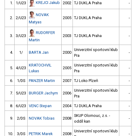
KREJCI Jakub
1.
1/U23
2002
TJ DUKLA Praha
-
NOVAK
2.
2/U23
2005
TJ DUKLA Praha
-
Matyas
RUDORFER
3.
3/U23
2003
TJ DUKLA Praha
-
Martin
Univerzitní sportovní klub
4.
1/
BARTA Jan
2000
-
Pra
KRATOCHVIL
Univerzitní sportovní klub
5.
4/U23
2005
-
Lukas
Pra
6.
1/DS
PANZER Martin
2007
TJ Loko Plzeň
-
Univerzitní sportovní klub
7.
5/U23
BURGER Jachym
2006
-
Pra
8.
6/U23
VENC Stepan
2004
TJ DUKLA Praha
-
SKUP Olomouc, z.s. -
9.
2/DS
NOVAK Tobias
2008
-
oddíl kan
Univerzitní sportovní klub
10.
3/DS
PETRIK Marek
2008
-