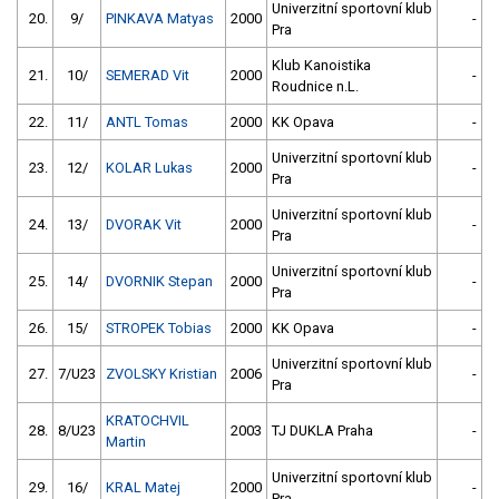
Univerzitní sportovní klub
20.
9/
PINKAVA Matyas
2000
-
Pra
Klub Kanoistika
21.
10/
SEMERAD Vit
2000
-
Roudnice n.L.
22.
11/
ANTL Tomas
2000
KK Opava
-
Univerzitní sportovní klub
23.
12/
KOLAR Lukas
2000
-
Pra
Univerzitní sportovní klub
24.
13/
DVORAK Vit
2000
-
Pra
Univerzitní sportovní klub
25.
14/
DVORNIK Stepan
2000
-
Pra
26.
15/
STROPEK Tobias
2000
KK Opava
-
Univerzitní sportovní klub
27.
7/U23
ZVOLSKY Kristian
2006
-
Pra
KRATOCHVIL
28.
8/U23
2003
TJ DUKLA Praha
-
Martin
Univerzitní sportovní klub
29.
16/
KRAL Matej
2000
-
Pra