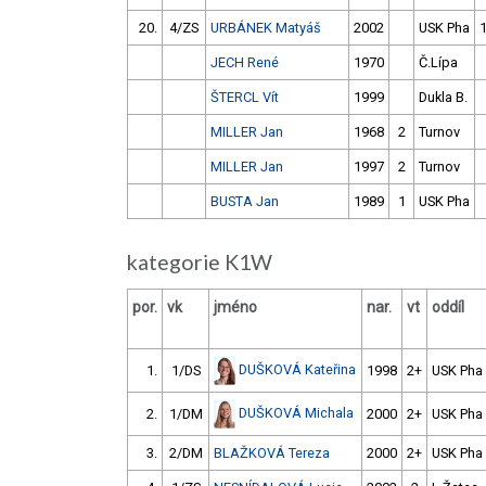
20.
4/ZS
URBÁNEK Matyáš
2002
USK Pha
JECH René
1970
Č.Lípa
ŠTERCL Vít
1999
Dukla B.
MILLER Jan
1968
2
Turnov
MILLER Jan
1997
2
Turnov
BUSTA Jan
1989
1
USK Pha
kategorie K1W
por.
vk
jméno
nar.
vt
oddíl
DUŠKOVÁ Kateřina
1.
1/DS
1998
2+
USK Pha
DUŠKOVÁ Michala
2.
1/DM
2000
2+
USK Pha
3.
2/DM
BLAŽKOVÁ Tereza
2000
2+
USK Pha