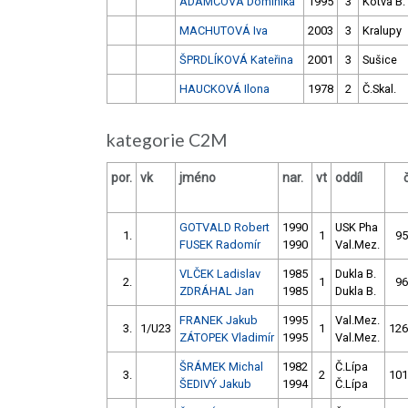
ADAMCOVÁ Dominika
1995
3
Kotva B.
MACHUTOVÁ Iva
2003
3
Kralupy
ŠPRDLÍKOVÁ Kateřina
2001
3
Sušice
HAUCKOVÁ Ilona
1978
2
Č.Skal.
kategorie C2M
por.
vk
jméno
nar.
vt
oddíl
GOTVALD Robert
1990
USK Pha
1.
1
95
FUSEK Radomír
1990
Val.Mez.
VLČEK Ladislav
1985
Dukla B.
2.
1
96
ZDRÁHAL Jan
1985
Dukla B.
FRANEK Jakub
1995
Val.Mez.
3.
1/U23
1
126
ZÁTOPEK Vladimír
1995
Val.Mez.
ŠRÁMEK Michal
1982
Č.Lípa
3.
2
101
ŠEDIVÝ Jakub
1994
Č.Lípa