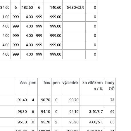
134.60
6
182.60
6
140.60
54.30/62,9
0
1.00
999
4.00
999
999.00
0
4.00
999
4.00
999
999.00
0
4.00
999
4.00
999
999.00
0
4.00
999
4.00
999
999.00
0
4.00
999
4.00
999
999.00
0
čas
pen
čas
pen
výsledek
za vítězem
body
s / %
OČ
91.40
4
90.70
0
90.70
73
98.30
6
94.10
0
94.10
3.40/3,7
69
95.30
0
95.70
2
95.30
4.60/5,1
65