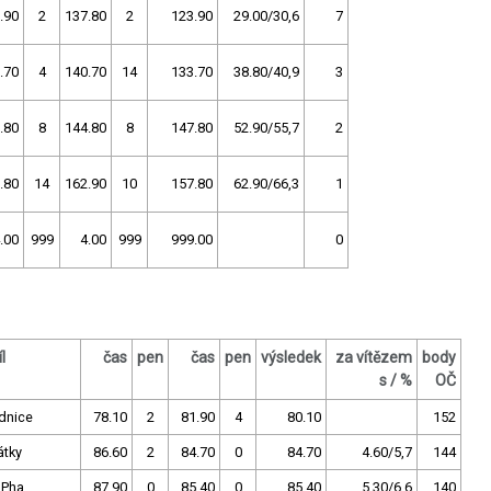
.90
2
137.80
2
123.90
29.00/30,6
7
.70
4
140.70
14
133.70
38.80/40,9
3
.80
8
144.80
8
147.80
52.90/55,7
2
.80
14
162.90
10
157.80
62.90/66,3
1
.00
999
4.00
999
999.00
0
l
čas
pen
čas
pen
výsledek
za vítězem
body
s / %
OČ
dnice
78.10
2
81.90
4
80.10
152
átky
86.60
2
84.70
0
84.70
4.60/5,7
144
 Pha
87.90
0
85.40
0
85.40
5.30/6,6
140