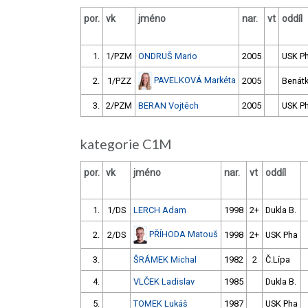
por.
vk
jméno
nar.
vt
oddíl
1.
1/PZM
ONDRUŠ Mario
2005
USK P
PAVELKOVÁ Markéta
2.
1/PZZ
2005
Benát
3.
2/PZM
BERAN Vojtěch
2005
USK P
kategorie C1M
por.
vk
jméno
nar.
vt
oddíl
1.
1/DS
LERCH Adam
1998
2+
Dukla B.
PŘÍHODA Matouš
2.
2/DS
1998
2+
USK Pha
3.
ŠRÁMEK Michal
1982
2
Č.Lípa
4.
VLČEK Ladislav
1985
Dukla B.
5.
TOMEK Lukáš
1987
USK Pha