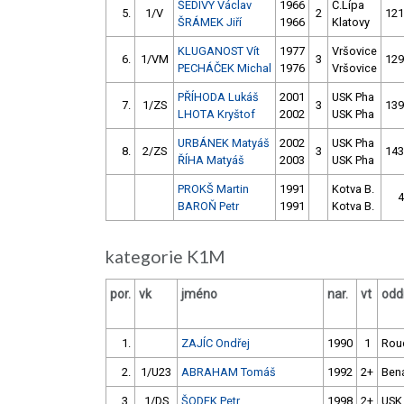
ŠEDIVÝ Václav
1966
Č.Lípa
5.
1/V
2
121
ŠRÁMEK Jiří
1966
Klatovy
KLUGANOST Vít
1977
Vršovice
6.
1/VM
3
129
PECHÁČEK Michal
1976
Vršovice
PŘÍHODA Lukáš
2001
USK Pha
7.
1/ZS
3
139
LHOTA Kryštof
2002
USK Pha
URBÁNEK Matyáš
2002
USK Pha
8.
2/ZS
3
143
ŘÍHA Matyáš
2003
USK Pha
PROKŠ Martin
1991
Kotva B.
4
BAROŇ Petr
1991
Kotva B.
kategorie K1M
por.
vk
jméno
nar.
vt
oddí
1.
ZAJÍC Ondřej
1990
1
Rou
2.
1/U23
ABRAHAM Tomáš
1992
2+
Ben
3.
1/DS
ŠODEK Petr
1998
2+
USK