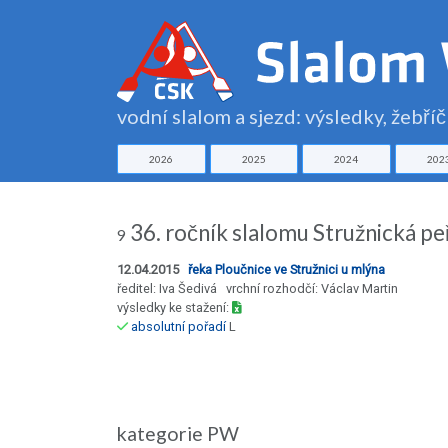
vodní slalom a sjezd: výsledky, žebří
2026
2025
2024
202
36. ročník slalomu Stružnická pe
9
12.04.2015
řeka Ploučnice ve Stružnici u mlýna
ředitel: Iva Šedivá vrchní rozhodčí: Václav Martin
výsledky ke stažení:
absolutní pořadí
L
kategorie PW