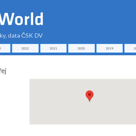
čky, data ČSK DV
3
2022
2021
2020
2019
2
řej