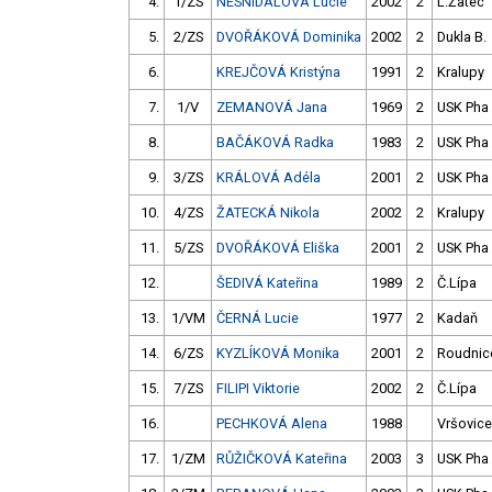
4.
1/ZS
NESNÍDALOVÁ Lucie
2002
2
L.Žatec
5.
2/ZS
DVOŘÁKOVÁ Dominika
2002
2
Dukla B.
6.
KREJČOVÁ Kristýna
1991
2
Kralupy
7.
1/V
ZEMANOVÁ Jana
1969
2
USK Pha
8.
BAČÁKOVÁ Radka
1983
2
USK Pha
9.
3/ZS
KRÁLOVÁ Adéla
2001
2
USK Pha
10.
4/ZS
ŽATECKÁ Nikola
2002
2
Kralupy
11.
5/ZS
DVOŘÁKOVÁ Eliška
2001
2
USK Pha
12.
ŠEDIVÁ Kateřina
1989
2
Č.Lípa
13.
1/VM
ČERNÁ Lucie
1977
2
Kadaň
14.
6/ZS
KYZLÍKOVÁ Monika
2001
2
Roudnic
15.
7/ZS
FILIPI Viktorie
2002
2
Č.Lípa
16.
PECHKOVÁ Alena
1988
Vršovice
17.
1/ZM
RŮŽIČKOVÁ Kateřina
2003
3
USK Pha