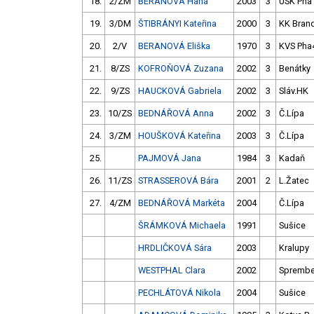
18.
2/ZM
BERANOVÁ Hana
2003
3
USK Pha
19.
3/DM
ŠTIBRÁNYI Kateřina
2000
3
KK Bran
20.
2/V
BERANOVÁ Eliška
1970
3
KVS Pha
21.
8/ZS
KOFROŇOVÁ Zuzana
2002
3
Benátky
22.
9/ZS
HAUCKOVÁ Gabriela
2002
3
Sláv.HK
23.
10/ZS
BEDNÁŘOVÁ Anna
2002
3
Č.Lípa
24.
3/ZM
HOUŠKOVÁ Kateřina
2003
3
Č.Lípa
25.
PAJMOVÁ Jana
1984
3
Kadaň
26.
11/ZS
STRASSEROVÁ Bára
2001
2
L.Žatec
27.
4/ZM
BEDNÁŘOVÁ Markéta
2004
Č.Lípa
ŠRÁMKOVÁ Michaela
1991
Sušice
HRDLIČKOVÁ Sára
2003
Kralupy
WESTPHAL Clara
2002
Sprembe
PECHLÁTOVÁ Nikola
2004
Sušice