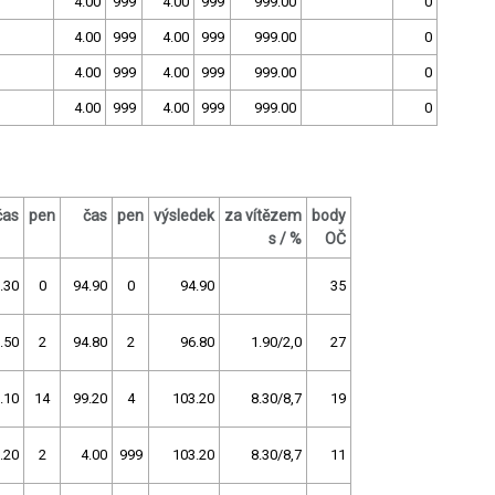
4.00
999
4.00
999
999.00
0
4.00
999
4.00
999
999.00
0
4.00
999
4.00
999
999.00
0
4.00
999
4.00
999
999.00
0
čas
pen
čas
pen
výsledek
za vítězem
body
s / %
OČ
.30
0
94.90
0
94.90
35
.50
2
94.80
2
96.80
1.90/2,0
27
.10
14
99.20
4
103.20
8.30/8,7
19
.20
2
4.00
999
103.20
8.30/8,7
11