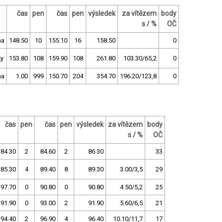
čas
pen
čas
pen
výsledek
za vítězem
body
s / %
OČ
ha
148.50
10
155.10
16
158.50
0
ky
153.80
108
159.90
108
261.80
103.30/65,2
0
ha
1.00
999
150.70
204
354.70
196.20/123,8
0
čas
pen
čas
pen
výsledek
za vítězem
body
s / %
OČ
84.30
2
84.60
2
86.30
33
85.30
4
89.40
8
89.30
3.00/3,5
29
97.70
0
90.80
0
90.80
4.50/5,2
25
91.90
0
93.00
2
91.90
5.60/6,5
21
94.40
2
96.90
4
96.40
10.10/11,7
17