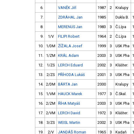
6.
VANĚK Jiří
1987
2
Kralupy
7.
ZDRÁHAL Jan
1985
Dukla B.
8.
MERENUS Jan
1983
3
Č.Lípa
9.
1/V
FILIPI Robert
1964
2
Č.Lípa
10.
1/DM
ŽÍŽALA Josef
1999
3
USK Pha
11.
1/ZM
KRÁL Adam
2003
3
USK Pha
12.
1/ZS
LERCH Eduard
2002
3
Klášter.
13.
2/ZS
PŘÍHODA Lukáš
2001
3
USK Pha
14.
2/DM
BÁRTA Jan
2000
Kralupy
15.
1/VM
HAUCK Marek
1977
3
Č.Skal.
16.
2/ZM
ŘÍHA Matyáš
2003
3
USK Pha
17.
2/VM
LERCH David
1972
3
Klášter.
18.
3/ZS
WEISL Martin
2002
3
USK Pha
19.
2/V
JANDÁŠ Roman
1965
3
Kadaň