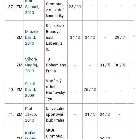
Král
Olomouc,
37.
ZM
Samuel,
25 /
11
-
-
-
11
z.s. - oddíl
2010
kanoistiky
Kajak klub
Mrůzek
Brandýs
ZM
David,
nad
34 /
2
34 /
2
-
29 /
7
11
2010
Labem, z.
s.
Sýkora
TJ
ZM
Ondřej,
Bohemians
-
-
31 /
5
30 /
6
11
2010
Praha
Vodácký
Cihlář
oddíl
40.
ZM
David,
-
26 /
10
-
-
10
Horšovský
2009
Týn
Král
Univerzitní
41.
ZM
Jakub,
sportovní
-
31 /
5
34 /
2
-
7
2010
klub Praha
SKUP
Kafka
Olomouc,
ZM
Martin,
-
-
29 /
7
-
7