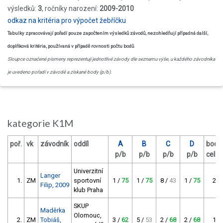
výsledků:
3
, ročníky narození:
2009-2010
odkaz na kritéria pro výpočet žebříčku
Tabulky zpracovávají pořadí pouze započtením výsledků závodů, nezohledňují případná další,
doplňková kritéria, používaná v případě rovnosti počtu bodů
.
Sloupce označené písmeny reprezentují jednotlivé závody dle seznamu výše, u každého závodníka
je uvedeno pořadí v závodě a získané body (p/b).
kategorie K1M
poř.
vk
závodník
oddíl
A
B
C
D
body
p/b
p/b
p/b
p/b
celk
Univerzitní
Langer
1.
ZM
sportovní
1 /
75
1 /
75
8 /
43
1 /
75
225
Filip, 2009
klub Praha
SKUP
Maděrka
Olomouc,
2.
ZM
Tobiáš,
3 /
62
5 /
53
2 /
68
2 /
68
198