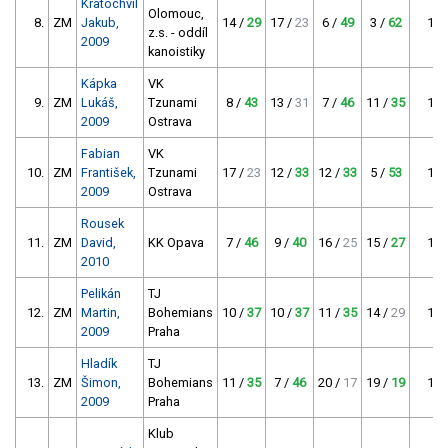
Kratochvíl
Olomouc,
8.
ZM
Jakub,
14 /
29
17 /
23
6 /
49
3 /
62
140
z.s. - oddíl
2009
kanoistiky
Kápka
VK
9.
ZM
Lukáš,
Tzunami
8 /
43
13 /
31
7 /
46
11 /
35
124
2009
Ostrava
Fabian
VK
10.
ZM
František,
Tzunami
17 /
23
12 /
33
12 /
33
5 /
53
119
2009
Ostrava
Rousek
11.
ZM
David,
KK Opava
7 /
46
9 /
40
16 /
25
15 /
27
113
2010
Pelikán
TJ
12.
ZM
Martin,
Bohemians
10 /
37
10 /
37
11 /
35
14 /
29
109
2009
Praha
Hladík
TJ
13.
ZM
Šimon,
Bohemians
11 /
35
7 /
46
20 /
17
19 /
19
100
2009
Praha
Klub