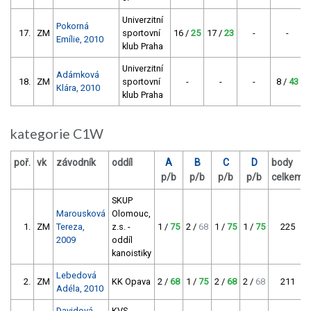
Univerzitní
Pokorná
17.
ZM
sportovní
16 /
25
17 /
23
-
-
Emílie, 2010
klub Praha
Univerzitní
Adámková
18.
ZM
sportovní
-
-
-
8 /
43
Klára, 2010
klub Praha
kategorie C1W
poř.
vk
závodník
oddíl
A
B
C
D
body
p/b
p/b
p/b
p/b
celkem
SKUP
Marousková
Olomouc,
1.
ZM
Tereza,
z.s. -
1 /
75
2 /
68
1 /
75
1 /
75
225
2009
oddíl
kanoistiky
Lebedová
2.
ZM
KK Opava
2 /
68
1 /
75
2 /
68
2 /
68
211
Adéla, 2010
Davidová
KVS