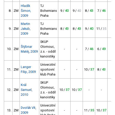
Hladík
TJ
8.
ZM
Šimon,
Bohemians
9 /
40
9 /
40
8 /
43
7 /
46
1
2009
Praha
Martin
TJ
9.
ZM
Jakub,
Bohemians
8 /
43
8 /
43
9 /
40
11 /
35
1
2009
Praha
SKUP
Štýbnar
Olomouc,
10.
ZM
-
-
7 /
46
6 /
49
9
Matěj, 2009
z.s. - oddíl
kanoistiky
Univerzitní
Langer
11.
ZM
sportovní
-
-
10 /
37
8 /
43
8
Filip, 2009
klub Praha
SKUP
Král
Olomouc,
12.
ZM
Samuel,
10 /
37
10 /
37
-
-
7
z.s. - oddíl
2010
kanoistiky
Univerzitní
Dvořák Vít,
13.
ZM
sportovní
-
-
11 /
35
10 /
37
7
2009