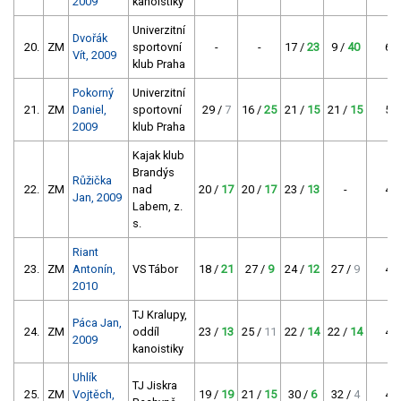
2009
kanoistiky
Univerzitní
Dvořák
20.
ZM
sportovní
-
-
17 /
23
9 /
40
63
Vít, 2009
klub Praha
Pokorný
Univerzitní
21.
ZM
Daniel,
sportovní
29 /
7
16 /
25
21 /
15
21 /
15
55
2009
klub Praha
Kajak klub
Brandýs
Růžička
22.
ZM
nad
20 /
17
20 /
17
23 /
13
-
47
Jan, 2009
Labem, z.
s.
Riant
23.
ZM
Antonín,
VS Tábor
18 /
21
27 /
9
24 /
12
27 /
9
42
2010
TJ Kralupy,
Páca Jan,
24.
ZM
oddíl
23 /
13
25 /
11
22 /
14
22 /
14
41
2009
kanoistiky
Uhlík
TJ Jiskra
25.
ZM
Vojtěch,
19 /
19
21 /
15
30 /
6
32 /
4
40