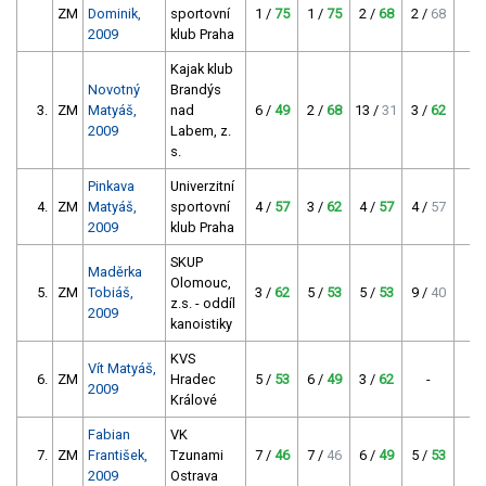
ZM
Dominik,
sportovní
1 /
75
1 /
75
2 /
68
2 /
68
2
2009
klub Praha
Kajak klub
Novotný
Brandýs
3.
ZM
Matyáš,
nad
6 /
49
2 /
68
13 /
31
3 /
62
1
2009
Labem, z.
s.
Pinkava
Univerzitní
4.
ZM
Matyáš,
sportovní
4 /
57
3 /
62
4 /
57
4 /
57
1
2009
klub Praha
SKUP
Maděrka
Olomouc,
5.
ZM
Tobiáš,
3 /
62
5 /
53
5 /
53
9 /
40
1
z.s. - oddíl
2009
kanoistiky
KVS
Vít Matyáš,
6.
ZM
Hradec
5 /
53
6 /
49
3 /
62
-
1
2009
Králové
Fabian
VK
7.
ZM
František,
Tzunami
7 /
46
7 /
46
6 /
49
5 /
53
1
2009
Ostrava