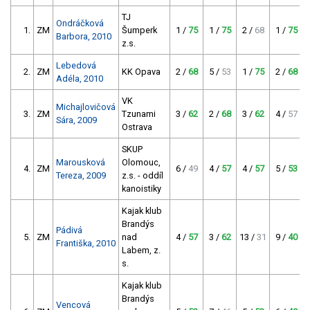
TJ
Ondráčková
1.
ZM
Šumperk
1 /
75
1 /
75
2 /
68
1 /
75
Barbora, 2010
z.s.
Lebedová
2.
ZM
KK Opava
2 /
68
5 /
53
1 /
75
2 /
68
Adéla, 2010
VK
Michajlovičová
3.
ZM
Tzunami
3 /
62
2 /
68
3 /
62
4 /
57
Sára, 2009
Ostrava
SKUP
Marousková
Olomouc,
4.
ZM
6 /
49
4 /
57
4 /
57
5 /
53
Tereza, 2009
z.s. - oddíl
kanoistiky
Kajak klub
Brandýs
Pádivá
5.
ZM
nad
4 /
57
3 /
62
13 /
31
9 /
40
Františka, 2010
Labem, z.
s.
Kajak klub
Brandýs
Vencová