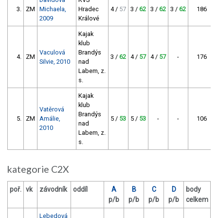
3.
ZM
Michaela,
Hradec
4 /
57
3 /
62
3 /
62
3 /
62
186
2009
Králové
Kajak
klub
Vaculová
Brandýs
4.
ZM
3 /
62
4 /
57
4 /
57
-
176
Silvie, 2010
nad
Labem, z.
s.
Kajak
klub
Vatěrová
Brandýs
5.
ZM
Amálie,
5 /
53
5 /
53
-
-
106
nad
2010
Labem, z.
s.
kategorie C2X
poř.
vk
závodník
oddíl
A
B
C
D
body
p/b
p/b
p/b
p/b
celkem
Lebedová