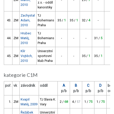
z.s. - oddíl
2010
kanoistiky
Zachystal
TJ
43.
ZM
Adam,
Bohemians
35 /
1
35 /
1
32 /
4
-
6
2010
Praha
Hrubec
TJ
44.
ZM
Matěj,
Bohemians
-
-
-
31 /
5
5
2010
Praha
Klír
Univerzitní
45.
ZM
Vojtěch,
sportovní
-
-
35 /
1
35 /
1
2
2010
klub Praha
kategorie C1M
poř.
vk
závodník
oddíl
A
B
C
D
bod
p/b
p/b
p/b
p/b
cel
Kvapil
TJ Slavia K.
1.
ZM
2 /
68
4 /
57
1 /
75
1 /
75
2
Matěj, 2009
Vary
Řežábek
Univerzitní