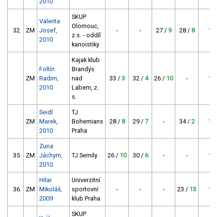
2010
SKUP
Valenta
Olomouc,
32.
ZM
Josef,
-
-
27 /
9
28 /
8
17
z.s. - oddíl
2010
kanoistiky
Kajak klub
Foltín
Brandýs
ZM
Radim,
nad
33 /
3
32 /
4
26 /
10
-
17
2010
Labem, z.
s.
Seidl
TJ
ZM
Marek,
Bohemians
28 /
8
29 /
7
-
34 /
2
17
2010
Praha
Zuna
35.
ZM
Jáchym,
TJ Semily
26 /
10
30 /
6
-
-
16
2010
Hilar
Univerzitní
36.
ZM
Mikoláš,
sportovní
-
-
-
23 /
13
13
2009
klub Praha
SKUP