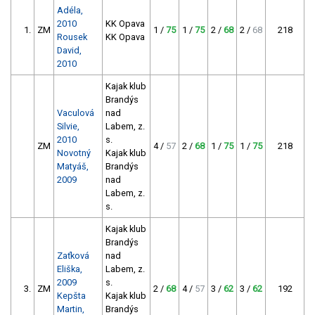
Adéla,
2010
KK Opava
1.
ZM
1 /
75
1 /
75
2 /
68
2 /
68
218
Rousek
KK Opava
David,
2010
Kajak klub
Brandýs
Vaculová
nad
Silvie,
Labem, z.
2010
s.
ZM
4 /
57
2 /
68
1 /
75
1 /
75
218
Novotný
Kajak klub
Matyáš,
Brandýs
2009
nad
Labem, z.
s.
Kajak klub
Brandýs
Zaťková
nad
Eliška,
Labem, z.
2009
s.
3.
ZM
2 /
68
4 /
57
3 /
62
3 /
62
192
Kepšta
Kajak klub
Martin,
Brandýs