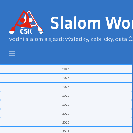
vodní slalom a sjezd: výsledky, žebříčky, data
2026
2025
2024
2023
2022
2021
2020
2019