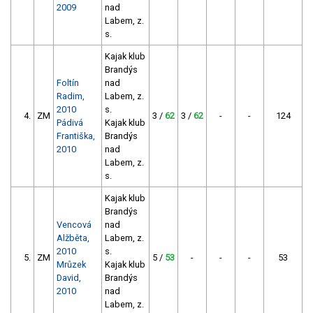
2009
nad
Labem, z.
s.
Kajak klub
Brandýs
Foltín
nad
Radim,
Labem, z.
2010
s.
4.
ZM
3 /
62
3 /
62
-
-
124
Pádivá
Kajak klub
Františka,
Brandýs
2010
nad
Labem, z.
s.
Kajak klub
Brandýs
Vencová
nad
Alžběta,
Labem, z.
2010
s.
5.
ZM
5 /
53
-
-
-
53
Mrůzek
Kajak klub
David,
Brandýs
2010
nad
Labem, z.