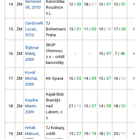
Semerád
Kanoistika
14.
ZM
12 /
33
18 /
21
13 /
31
13 /
31
95
Vít, 2010
Roudnice
n.L.
Cardoselli
TJ
15.
ZM
Lucas,
Bohemians
13 /
31
11 /
35
19 /
19
17 /
23
89
2010
Praha
SKUP
Štýbnar
Olomouc,
16.
ZM
Matěj,
-
-
10 /
37
7 /
46
83
z.s. - oddíl
2009
kanoistiky
Kovář
17.
ZM
Michal,
KK Opava
16 /
25
14 /
29
15 /
27
16 /
25
81
2009
Kajak klub
Kepšta
Brandýs
18.
ZM
Martin,
nad
21 /
15
15 /
27
14 /
29
18 /
21
77
2009
Labem, z.
s.
Hrňák
TJ Kralupy,
19.
ZM
Matouš,
oddíl
15 /
27
19 /
19
18 /
21
20 /
17
67