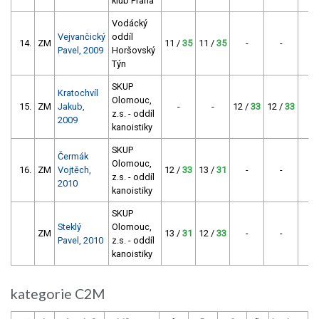
klub Praha
Vodácký
Vejvančický
oddíl
14.
ZM
11 /
35
11 /
35
-
-
7
Pavel, 2009
Horšovský
Týn
SKUP
Kratochvíl
Olomouc,
15.
ZM
Jakub,
-
-
12 /
33
12 /
33
6
z.s. - oddíl
2009
kanoistiky
SKUP
Čermák
Olomouc,
16.
ZM
Vojtěch,
12 /
33
13 /
31
-
-
6
z.s. - oddíl
2010
kanoistiky
SKUP
Steklý
Olomouc,
ZM
13 /
31
12 /
33
-
-
6
Pavel, 2010
z.s. - oddíl
kanoistiky
kategorie C2M