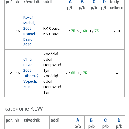
poř.
vk
závodník
oddíl
A
B
C
D
body
p/b
p/b
p/b
p/b
celkem
Kovář
Michal,
2009
KK Opava
1.
ZM
1 /
75
2 /
68
1 /
75
-
218
Rousek
KK Opava
David,
2010
Vodácký
Cihlář
oddíl
David,
Horšovský
2009
Týn
2.
ZM
2 /
68
1 /
75
-
-
143
Táborský
Vodácký
Vojtěch,
oddíl
2010
Horšovský
Týn
kategorie K1W
poř.
vk
závodník
oddíl
A
B
C
D
p/b
p/b
p/b
p/b