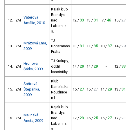
Kajak klub
Brandýs
Vatěrová
12.
ZM
nad
12 /
33
13 /
31
7 /
46
15 /
27
Amálie, 2010
Labem, z.
s.
TJ
Mrázová Ema,
13.
ZM
Bohemians
13 /
31
11 /
35
10 /
37
14 /
29
2009
Praha
TJ Kralupy,
Hronová
14.
ZM
oddíl
14 /
29
14 /
29
-
12 /
33
Šárka, 2009
kanoistiky
Klub
Šrétrová
Kanoistika
15.
ZM
Štěpánka,
15 /
27
15 /
27
14 /
29
13 /
31
Roudnice
2009
n.L.
Kajak klub
Brandýs
Malinská
16.
ZM
nad
17 /
23
16 /
25
15 /
27
17 /
23
Aneta, 2009
Labem, z.
s.