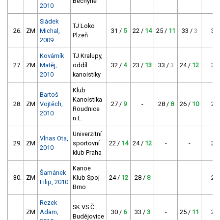
Bechyně
2010
Sládek
TJ Loko
26.
ZM
Michal,
31 /
5
22 /
14
25 /
11
33 /
3
30
Plzeň
2009
Kovárník
TJ Kralupy,
27.
ZM
Matěj,
oddíl
32 /
4
23 /
13
33 /
3
24 /
12
29
2010
kanoistiky
Klub
Bartoš
Kanoistika
28.
ZM
Vojtěch,
27 /
9
-
28 /
8
26 /
10
27
Roudnice
2010
n.L.
Univerzitní
Vlnas Ota,
29.
ZM
sportovní
22 /
14
24 /
12
-
-
26
2010
klub Praha
Kanoe
Šamánek
30.
ZM
Klub Spoj
24 /
12
28 /
8
-
-
20
Filip, 2010
Brno
Rezek
SK VS Č.
ZM
Adam,
30 /
6
33 /
3
-
25 /
11
20
Budějovice