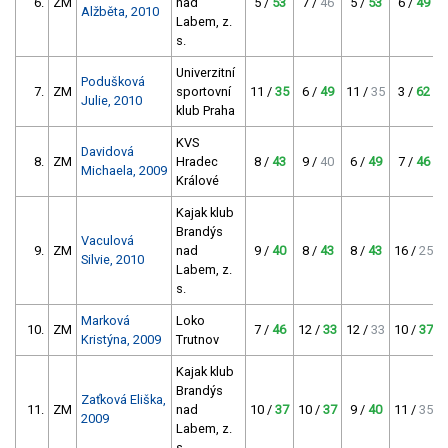
6.
ZM
nad
5 /
53
7 /
46
5 /
53
6 /
49
Alžběta, 2010
Labem, z.
s.
Univerzitní
Podušková
7.
ZM
sportovní
11 /
35
6 /
49
11 /
35
3 /
62
Julie, 2010
klub Praha
KVS
Davidová
8.
ZM
Hradec
8 /
43
9 /
40
6 /
49
7 /
46
Michaela, 2009
Králové
Kajak klub
Brandýs
Vaculová
9.
ZM
nad
9 /
40
8 /
43
8 /
43
16 /
25
Silvie, 2010
Labem, z.
s.
Marková
Loko
10.
ZM
7 /
46
12 /
33
12 /
33
10 /
37
Kristýna, 2009
Trutnov
Kajak klub
Brandýs
Zaťková Eliška,
11.
ZM
nad
10 /
37
10 /
37
9 /
40
11 /
35
2009
Labem, z.
s.