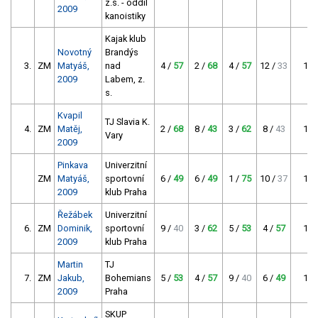
z.s. - oddíl
2009
kanoistiky
Kajak klub
Novotný
Brandýs
3.
ZM
Matyáš,
nad
4 /
57
2 /
68
4 /
57
12 /
33
182
2009
Labem, z.
s.
Kvapil
TJ Slavia K.
4.
ZM
Matěj,
2 /
68
8 /
43
3 /
62
8 /
43
173
Vary
2009
Pinkava
Univerzitní
ZM
Matyáš,
sportovní
6 /
49
6 /
49
1 /
75
10 /
37
173
2009
klub Praha
Řežábek
Univerzitní
6.
ZM
Dominik,
sportovní
9 /
40
3 /
62
5 /
53
4 /
57
172
2009
klub Praha
Martin
TJ
7.
ZM
Jakub,
Bohemians
5 /
53
4 /
57
9 /
40
6 /
49
159
2009
Praha
SKUP