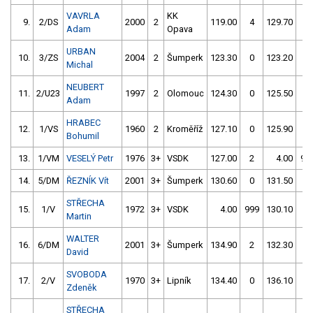
VAVRLA
KK
9.
2/DS
2000
2
119.00
4
129.70
4
Adam
Opava
URBAN
10.
3/ZS
2004
2
Šumperk
123.30
0
123.20
0
Michal
NEUBERT
11.
2/U23
1997
2
Olomouc
124.30
0
125.50
0
Adam
HRABEC
12.
1/VS
1960
2
Kroměříž
127.10
0
125.90
2
Bohumil
13.
1/VM
VESELÝ Petr
1976
3+
VSDK
127.00
2
4.00
99
14.
5/DM
ŘEZNÍK Vít
2001
3+
Šumperk
130.60
0
131.50
0
STŘECHA
15.
1/V
1972
3+
VSDK
4.00
999
130.10
2
Martin
WALTER
16.
6/DM
2001
3+
Šumperk
134.90
2
132.30
2
David
SVOBODA
17.
2/V
1970
3+
Lipník
134.40
0
136.10
0
Zdeněk
STŘECHA