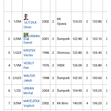
KK
1.
1/DM
2002
2
124.20
2
120.80
0
ULITZKA
Opava
Oliver
URBAN
2.
2/DM
2001
2
Šumperk
122.80
2
120.10
2
Daniel
KRISTEK
3.
1/U23
1996
2
Olomouc
123.80
0
126.40
0
Václav
VESELÝ
4.
1/VM
1976
2
VSDK
126.00
2
126.80
0
Petr
WALTER
5.
2/U23
1998
2
Šumperk
132.30
2
130.60
0
Jakub
URBAN
6.
1/ZS
2004
2
Šumperk
134.90
2
135.20
2
Michal
MATĚJÍČEK
7.
3/DM
2002
3
KK Brno
140.00
4
136.20
2
Vojtěch