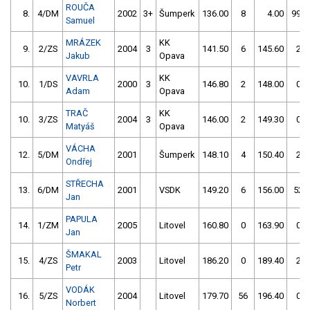
ROUČA
8.
4/DM
2002
3+
Šumperk
136.00
8
4.00
999
Samuel
MRÁZEK
KK
9.
2/ZS
2004
3
141.50
6
145.60
2
Jakub
Opava
VAVRLA
KK
10.
1/DS
2000
3
146.80
2
148.00
0
Adam
Opava
TRAČ
KK
10.
3/ZS
2004
3
146.00
2
149.30
0
Matyáš
Opava
VÁCHA
12.
5/DM
2001
Šumperk
148.10
4
150.40
2
Ondřej
STŘECHA
13.
6/DM
2001
VSDK
149.20
6
156.00
52
Jan
PAPULA
14.
1/ZM
2005
Litovel
160.80
0
163.90
0
Jan
ŠMAKAL
15.
4/ZS
2003
Litovel
186.20
0
189.40
2
Petr
VODÁK
16.
5/ZS
2004
Litovel
179.70
56
196.40
0
Norbert