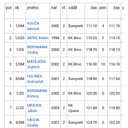
por.
vk
jméno
nar.
vt
oddíl
čas
pen
čas
pe
ROUČA
1.
1/DM
2002
2
Šumperk
111.10
4
111.70
2
Samuel
2.
1/U23
SATKE Adam
1994
2
KK Brno
115.20
2
114.10
0
BERGMANN
3.
1/DS
2000
2
KK Brno
118.70
0
118.10
0
Ondřej
MATĚJÍČEK
3.
2/DM
2002
2
KK Brno
116.50
10
116.10
2
Vojtěch
HOLÍNEK
5.
3/DM
2001
2
Šumperk
118.90
0
117.60
4
Svatopluk
BERGMANN
6.
1/ZS
2003
2
KK Brno
120.00
0
120.30
2
Bořivoj
MRÁZEK
KK
7.
2/ZS
2004
2
121.60
0
119.90
2
Jakub
Opava
VÁCHA
8.
4/DM
2001
2
Šumperk
124.70
0
122.20
0
Ondřej