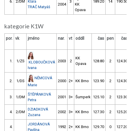
6.
2/DM
Klára
3
189.20
14
190.50
2004
KK
TRAČ Matyáš
Opava
kategorie K1W
por.
vk
jméno
nar.
vt
oddíl
čas
pen
čas
KK
1.
1/ZS
2003
2
128.80
2
124.30
KLOBOUČKOVÁ
Opava
Ivana
NĚMCOVÁ
2.
1/DS
2000
2+
KK Brno
123.90
2
124.30
Marie
ŠTĚPÁNKOVÁ
3.
1/DM
2001
3+
Šumperk
125.10
2
123.30
Petra
DZIADKOVÁ
4.
2/DM
2002
3+
KK Brno
127.30
2
125.20
Zuzana
JORDÁNOVÁ
4.
1992
2+
KK Brno
129.70
0
127.20
Pavlína