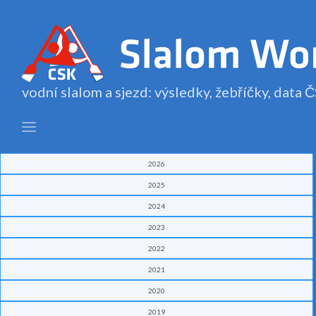
vodní slalom a sjezd: výsledky, žebříčky, data
2026
2025
2024
2023
2022
2021
2020
2019