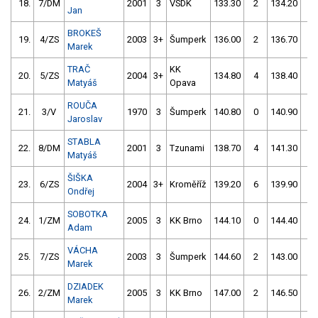
18.
7/DM
2001
3
VSDK
133.30
2
134.20
2
Jan
BROKEŠ
19.
4/ZS
2003
3+
Šumperk
136.00
2
136.70
2
Marek
TRAČ
KK
20.
5/ZS
2004
3+
134.80
4
138.40
4
Matyáš
Opava
ROUČA
21.
3/V
1970
3
Šumperk
140.80
0
140.90
0
Jaroslav
STABLA
22.
8/DM
2001
3
Tzunami
138.70
4
141.30
6
Matyáš
ŠIŠKA
23.
6/ZS
2004
3+
Kroměříž
139.20
6
139.90
4
Ondřej
SOBOTKA
24.
1/ZM
2005
3
KK Brno
144.10
0
144.40
0
Adam
VÁCHA
25.
7/ZS
2003
3
Šumperk
144.60
2
143.00
2
Marek
DZIADEK
26.
2/ZM
2005
3
KK Brno
147.00
2
146.50
0
Marek