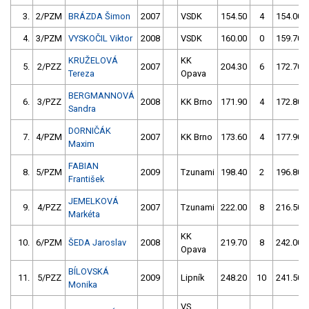
3.
2/PZM
BRÁZDA Šimon
2007
VSDK
154.50
4
154.00
4.
3/PZM
VYSKOČIL Viktor
2008
VSDK
160.00
0
159.70
KRUŽELOVÁ
KK
5.
2/PZZ
2007
204.30
6
172.70
Tereza
Opava
BERGMANNOVÁ
6.
3/PZZ
2008
KK Brno
171.90
4
172.80
Sandra
DORNIČÁK
7.
4/PZM
2007
KK Brno
173.60
4
177.90
Maxim
FABIAN
8.
5/PZM
2009
Tzunami
198.40
2
196.80
František
JEMELKOVÁ
9.
4/PZZ
2007
Tzunami
222.00
8
216.50
Markéta
KK
10.
6/PZM
ŠEDA Jaroslav
2008
219.70
8
242.00
Opava
BÍLOVSKÁ
11.
5/PZZ
2009
Lipník
248.20
10
241.50
Monika
VS