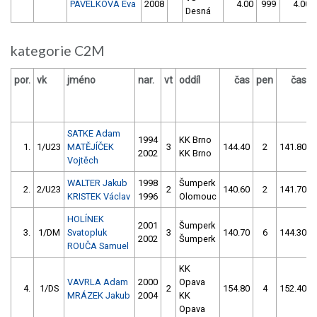
PAVELKOVÁ Eva
2008
4.00
999
4.00
Desná
kategorie C2M
por.
vk
jméno
nar.
vt
oddíl
čas
pen
čas
SATKE Adam
1994
KK Brno
1.
1/U23
MATĚJÍČEK
3
144.40
2
141.80
2002
KK Brno
Vojtěch
WALTER Jakub
1998
Šumperk
2.
2/U23
2
140.60
2
141.70
KRISTEK Václav
1996
Olomouc
HOLÍNEK
2001
Šumperk
3.
1/DM
Svatopluk
3
140.70
6
144.30
2002
Šumperk
ROUČA Samuel
KK
VAVRLA Adam
2000
Opava
4.
1/DS
2
154.80
4
152.40
MRÁZEK Jakub
2004
KK
Opava