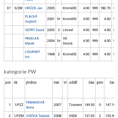
37.
5/ZM
HRŮZA Jan
2005
Kroměříž
4.00
999
182.70
30
PLACHÝ
2001
3+
Kroměříž
4.00
999
4.00
99
Vojtěch
GEPRT David
2005
3
Litovel
4.00
999
4.00
99
PAVELKA
VS
2004
3+
4.00
999
4.00
99
Marek
Desná
LIGURSKÝ
1968
2
Kroměříž
4.00
999
4.00
99
Ivo
kategorie PW
por.
vk
jméno
nar.
vt
oddíl
čas
pen
čas
FABIANOVÁ
1.
1/PZZ
2007
Tzunami
149.50
0
147.10
Anna
2.
1/PZM
OSIČKA Tadeáš
2008
VSDK
157.30
2
155.50