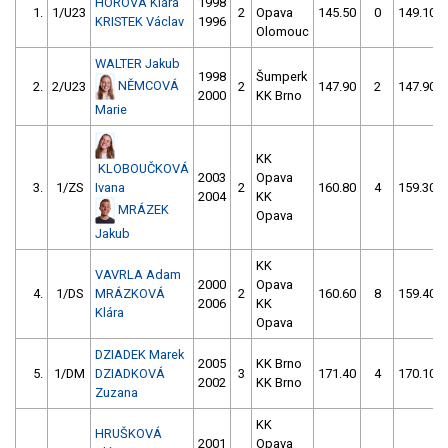
HOROVÁ Klára
1998
1.
1/U23
2
Opava
145.50
0
149.10
KRISTEK Václav
1996
Olomouc
WALTER Jakub
1998
Šumperk
NĚMCOVÁ
2.
2/U23
2
147.90
2
147.90
2000
KK Brno
Marie
KK
KLOBOUČKOVÁ
2003
Opava
3.
1/ZS
Ivana
2
160.80
4
159.30
2004
KK
MRÁZEK
Opava
Jakub
KK
VAVRLA Adam
2000
Opava
4.
1/DS
MRÁZKOVÁ
2
160.60
8
159.40
2006
KK
Klára
Opava
DZIADEK Marek
2005
KK Brno
5.
1/DM
DZIADKOVÁ
3
171.40
4
170.10
2002
KK Brno
Zuzana
KK
HRUŠKOVÁ
2001
Opava