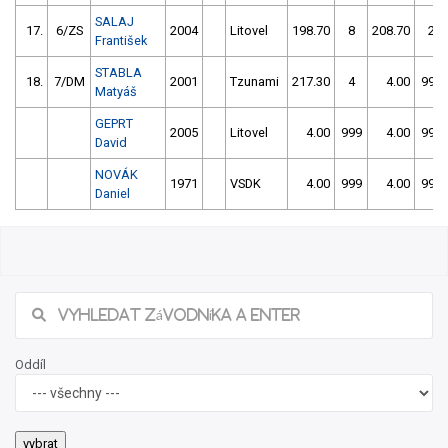
SALAJ
17.
6/ZS
2004
Litovel
198.70
8
208.70
2
František
STABLA
18.
7/DM
2001
Tzunami
217.30
4
4.00
999
Matyáš
GEPRT
2005
Litovel
4.00
999
4.00
999
David
NOVÁK
1971
VSDK
4.00
999
4.00
999
Daniel
Oddíl