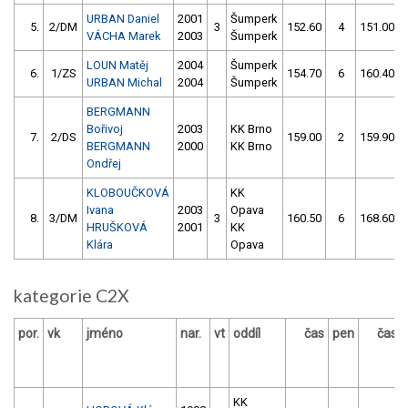
URBAN Daniel
2001
Šumperk
5.
2/DM
3
152.60
4
151.00
VÁCHA Marek
2003
Šumperk
LOUN Matěj
2004
Šumperk
6.
1/ZS
154.70
6
160.40
URBAN Michal
2004
Šumperk
BERGMANN
Bořivoj
2003
KK Brno
7.
2/DS
159.00
2
159.90
BERGMANN
2000
KK Brno
Ondřej
KLOBOUČKOVÁ
KK
Ivana
2003
Opava
8.
3/DM
3
160.50
6
168.60
HRUŠKOVÁ
2001
KK
Klára
Opava
kategorie C2X
por.
vk
jméno
nar.
vt
oddíl
čas
pen
čas
KK