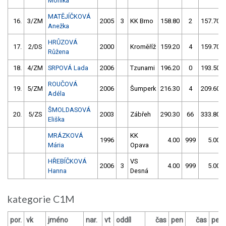
Monika
MATĚJÍČKOVÁ
16.
3/ZM
2005
3
KK Brno
158.80
2
157.70
Anežka
HRŮZOVÁ
17.
2/DS
2000
Kroměříž
159.20
4
159.70
Růžena
18.
4/ZM
SRPOVÁ Lada
2006
Tzunami
196.20
0
193.50
ROUČOVÁ
19.
5/ZM
2006
Šumperk
216.30
4
209.60
Adéla
ŠMOLDASOVÁ
20.
5/ZS
2003
Zábřeh
290.30
66
333.80
Eliška
MRÁZKOVÁ
KK
1996
4.00
999
5.00
Mária
Opava
HŘEBÍČKOVÁ
VS
2006
3
4.00
999
5.00
Hanna
Desná
kategorie C1M
por.
vk
jméno
nar.
vt
oddíl
čas
pen
čas
pen