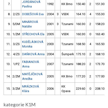
JORDÁNOVÁ
7.
1992
KK Brno
150.40
2
151.30
Pavlína
8.
2/ZS
DOBEŠOVÁ Eva
2004
3
VSDK
164.10
4
155.30
MINÁROVÁ
9.
5/DM
2001
3
Tzunami
160.30
2
158.20
Natálie
10.
1/ZM
STŘECHOVÁ Ela
2005
VSDK
160.30
0
163.40
KUDĚLÁSKOVÁ
11.
3/ZS
2003
Tzunami
168.50
4
165.50
Monika
12.
4/ZS
DAŇKOVÁ Anna
2004
Šumperk
175.10
2
168.10
FABIANOVÁ
13.
1/PZ
2007
Tzunami
188.20
2
173.70
Anna
MATĚJÍČKOVÁ
14.
2/ZM
2005
KK Brno
177.20
2
177.00
Anežka
MRÁZKOVÁ
KK
15.
3/ZM
2006
229.60
0
208.10
Klára
Opava
kategorie K1M