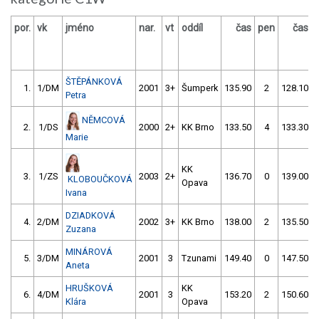
por.
vk
jméno
nar.
vt
oddíl
čas
pen
čas
ŠTĚPÁNKOVÁ
1.
1/DM
2001
3+
Šumperk
135.90
2
128.10
Petra
NĚMCOVÁ
2.
1/DS
2000
2+
KK Brno
133.50
4
133.30
Marie
KK
3.
1/ZS
2003
2+
136.70
0
139.00
KLOBOUČKOVÁ
Opava
Ivana
DZIADKOVÁ
4.
2/DM
2002
3+
KK Brno
138.00
2
135.50
Zuzana
MINÁROVÁ
5.
3/DM
2001
3
Tzunami
149.40
0
147.50
Aneta
HRUŠKOVÁ
KK
6.
4/DM
2001
3
153.20
2
150.60
Klára
Opava