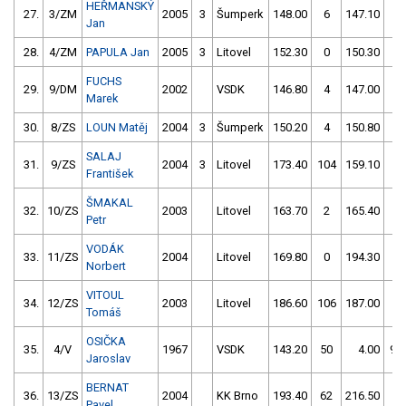
HEŘMANSKÝ
27.
3/ZM
2005
3
Šumperk
148.00
6
147.10
2
Jan
28.
4/ZM
PAPULA Jan
2005
3
Litovel
152.30
0
150.30
0
FUCHS
29.
9/DM
2002
VSDK
146.80
4
147.00
4
Marek
30.
8/ZS
LOUN Matěj
2004
3
Šumperk
150.20
4
150.80
6
SALAJ
31.
9/ZS
2004
3
Litovel
173.40
104
159.10
2
František
ŠMAKAL
32.
10/ZS
2003
Litovel
163.70
2
165.40
52
Petr
VODÁK
33.
11/ZS
2004
Litovel
169.80
0
194.30
4
Norbert
VITOUL
34.
12/ZS
2003
Litovel
186.60
106
187.00
4
Tomáš
OSIČKA
35.
4/V
1967
VSDK
143.20
50
4.00
99
Jaroslav
BERNAT
36.
13/ZS
2004
KK Brno
193.40
62
216.50
60
Pavel