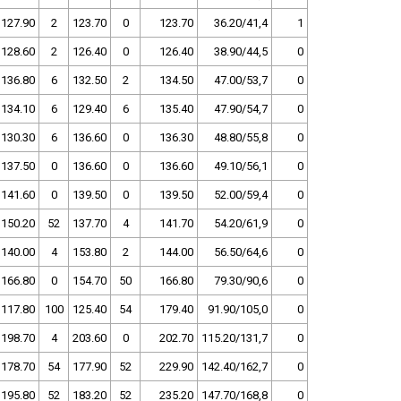
127.90
2
123.70
0
123.70
36.20/41,4
1
128.60
2
126.40
0
126.40
38.90/44,5
0
136.80
6
132.50
2
134.50
47.00/53,7
0
134.10
6
129.40
6
135.40
47.90/54,7
0
130.30
6
136.60
0
136.30
48.80/55,8
0
137.50
0
136.60
0
136.60
49.10/56,1
0
141.60
0
139.50
0
139.50
52.00/59,4
0
150.20
52
137.70
4
141.70
54.20/61,9
0
140.00
4
153.80
2
144.00
56.50/64,6
0
166.80
0
154.70
50
166.80
79.30/90,6
0
117.80
100
125.40
54
179.40
91.90/105,0
0
198.70
4
203.60
0
202.70
115.20/131,7
0
178.70
54
177.90
52
229.90
142.40/162,7
0
195.80
52
183.20
52
235.20
147.70/168,8
0