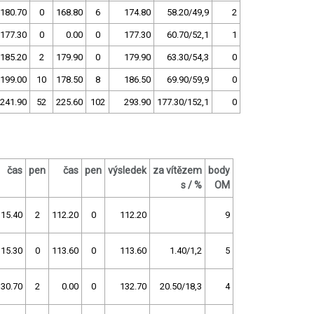
180.70
0
168.80
6
174.80
58.20/49,9
2
177.30
0
0.00
0
177.30
60.70/52,1
1
185.20
2
179.90
0
179.90
63.30/54,3
0
199.00
10
178.50
8
186.50
69.90/59,9
0
241.90
52
225.60
102
293.90
177.30/152,1
0
čas
pen
čas
pen
výsledek
za vítězem
body
s / %
OM
115.40
2
112.20
0
112.20
9
115.30
0
113.60
0
113.60
1.40/1,2
5
130.70
2
0.00
0
132.70
20.50/18,3
4