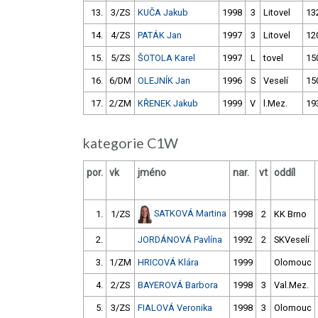
13.
3/ZS
KUČA Jakub
1998
3
Litovel
13
14.
4/ZS
PATÁK Jan
1997
3
Litovel
12
15.
5/ZS
ŠOTOLA Karel
1997
L
tovel
15
16.
6/DM
OLEJNÍK Jan
1996
S
Veselí
15
17.
2/ZM
KŘENEK Jakub
1999
V
l.Mez.
19
kategorie C1W
por.
vk
jméno
nar.
vt
oddíl
SATKOVÁ Martina
1.
1/ZS
1998
2
KK Brno
2.
JORDÁNOVÁ Pavlína
1992
2
SKVeselí
3.
1/ZM
HRICOVÁ Klára
1999
Olomouc
4.
2/ZS
BAYEROVÁ Barbora
1998
3
Val.Mez.
5.
3/ZS
FIALOVÁ Veronika
1998
3
Olomouc