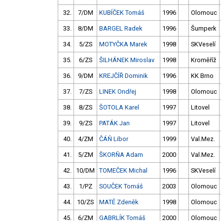
32.
7/DM
KUBÍČEK Tomáš
1996
Olomouc
33.
8/DM
BARGEL Radek
1996
Šumperk
34.
5/ZS
MOTYČKA Marek
1998
SKVeselí
35.
6/ZS
ŠILHÁNEK Miroslav
1998
Kroměříž
36.
9/DM
KREJČÍŘ Dominik
1996
KK Brno
37.
7/ZS
LINEK Ondřej
1998
Olomouc
38.
8/ZS
ŠOTOLA Karel
1997
Litovel
39.
9/ZS
PATÁK Jan
1997
Litovel
40.
4/ZM
ČÁŇ Libor
1999
Val.Mez.
41.
5/ZM
ŠKORŇA Adam
2000
Val.Mez.
42.
10/DM
TOMEČEK Michal
1996
SKVeselí
43.
1/PZ
SOUČEK Tomáš
2003
Olomouc
44.
10/ZS
MATÉ Zdeněk
1998
Olomouc
45.
6/ZM
GABRLÍK Tomáš
2000
Olomouc