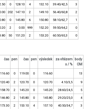
2.50
0
128.10
4
132.10
39.40/42,5
3
0.00
202
147.10
2
149.10
56.40/60,8
2
0.80
0
145.80
6
150.80
58.10/62,7
1
0.20
2
0.00
999
152.20
59.50/64,2
0
3.80
50
151.20
2
153.20
60.50/65,3
0
čas
pen
čas
pen
výsledek
za vítězem
body
s / %
OM
116.60
0
119.00
0
116.60
13
120.40
2
120.70
0
120.70
4.10/3,5
9
158.70
2
145.20
0
145.20
28.60/24,5
5
146.80
2
145.80
0
145.80
29.20/25,0
4
173.30
2
153.10
4
157.10
40.50/34,7
3