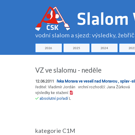
vodní slalom a sjezd: výsledky, žebří
2026
2025
2024
202
VZ ve slalomu - neděle
12.06.2011
řeka Morava ve veselí nad Moravou , splav -si
ředitel: Vladimír Jordán vrchní rozhodčí: Jana Žůrková
výsledky ke stažení:
absolutní pořadí
L
kategorie C1M