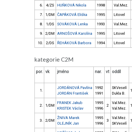
6.
4/ZS
HUŇKOVÁ Nikola
1998
Val.Mez.
7.
1/DM
ČAPÁKOVÁ Eliška
1995
Litovel
8.
1/DS
SOVÁKOVÁ Lenka
1993
Val.Mez.
9.
2/DM
ARNOŠOVÁ Karolína
1995
Litovel
10.
2/DS
ŘEHÁKOVÁ Barbora
1994
Litovel
kategorie C2M
por.
vk
jméno
nar.
vt
oddíl
JORDÁNOVÁ Pavlína
1992
SKVeselí
1.
JORDÁN František
1991
Dukla B.
FRANEK Jakub
1995
Val.Mez.
2.
1/DM
2
KRISTEK Václav
1996
Val.Mez.
ŽNIVA Marek
1995
Val.Mez.
3.
2/DM
3
OLEJNÍK Jan
1996
SKVeselí