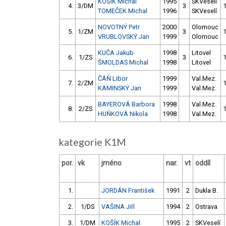
KOŠÍK Michal
1995
SKVeselí
4.
3/DM
3
TOMEČEK Michal
1996
SKVeselí
NOVOTNÝ Petr
2000
Olomouc
5.
1/ZM
3
VRUBLOVSKÝ Jan
1999
Olomouc
KUČA Jakub
1998
Litovel
6.
1/ZS
3
ŠMOLDAS Michal
1998
Litovel
ČÁŇ Libor
1999
Val.Mez.
7.
2/ZM
KAMINSKÝ Jan
1999
Val.Mez.
BAYEROVÁ Barbora
1998
Val.Mez.
8.
2/ZS
HUŇKOVÁ Nikola
1998
Val.Mez.
kategorie K1M
por.
vk
jméno
nar.
vt
oddíl
1.
JORDÁN František
1991
2
Dukla B.
2.
1/DS
VAŠINA Jiří
1994
2
Ostrava
3.
1/DM
KOŠÍK Michal
1995
2
SKVeselí