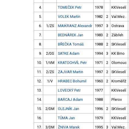
4.
TOMEČEK Petr
1978
KKVeselí
5.
VOLEK Martin
1982
2
Val.Mez.
6.
1/ZS
MAIKRANZ Alexandr
1997
3
Ostrava
7.
BEDNÁREK Jan
1983
2
Zábřeh
8.
BŘEČKA Tomáš
1988
2
SKVeselí
9.
2/DS
SATKE Adam
1994
3
KK Brno
10.
1/VM
KRATOCHVÍL Petr
1971
2
Olomouc
11.
2/ZS
ZAJVAR Martin
1997
2
SKVeselí
12.
1/V
HRABEC Bohumil
1960
2
Kroměříž
13.
LOVECKÝ Petr
1977
KKVeselí
14.
BARCAJ Adam
1988
Přerov
15.
2/DM
OLEJNÍK Jan
1996
2
SKVeselí
16.
TŮMA Jan
1979
KKVeselí
17.
3/DM
ŽNIVA Marek
1995
3
Val.Mez.