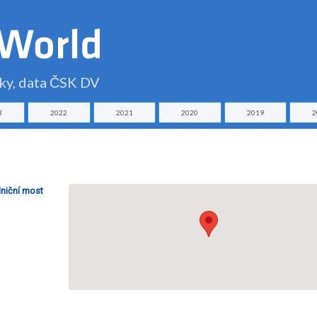
čky, data ČSK DV
3
2022
2021
2020
2019
2
lniční most