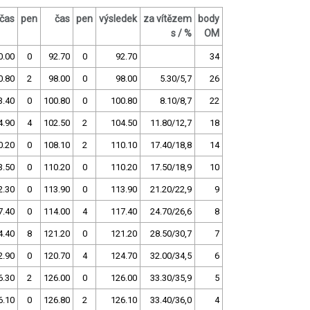
čas
pen
čas
pen
výsledek
za vítězem
body
s / %
OM
0.00
0
92.70
0
92.70
34
0.80
2
98.00
0
98.00
5.30/5,7
26
3.40
0
100.80
0
100.80
8.10/8,7
22
4.90
4
102.50
2
104.50
11.80/12,7
18
0.20
0
108.10
2
110.10
17.40/18,8
14
3.50
0
110.20
0
110.20
17.50/18,9
10
2.30
0
113.90
0
113.90
21.20/22,9
9
7.40
0
114.00
4
117.40
24.70/26,6
8
4.40
8
121.20
0
121.20
28.50/30,7
7
2.90
0
120.70
4
124.70
32.00/34,5
6
6.30
2
126.00
0
126.00
33.30/35,9
5
6.10
0
126.80
2
126.10
33.40/36,0
4