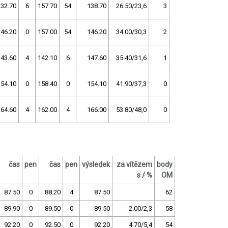
132.70
6
157.70
54
138.70
26.50/23,6
3
146.20
0
157.00
54
146.20
34.00/30,3
2
143.60
4
142.10
6
147.60
35.40/31,6
1
154.10
0
158.40
0
154.10
41.90/37,3
0
164.60
4
162.00
4
166.00
53.80/48,0
0
čas
pen
čas
pen
výsledek
za vítězem
body
s / %
OM
87.50
0
88.20
4
87.50
62
89.90
0
89.50
0
89.50
2.00/2,3
58
92.20
0
92.50
0
92.20
4.70/5,4
54