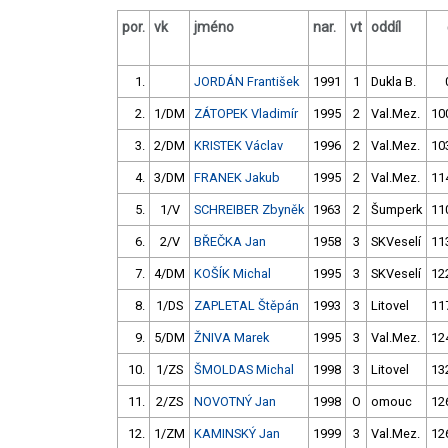
por.
vk
jméno
nar.
vt
oddíl
1.
JORDÁN František
1991
1
Dukla B.
2.
1/DM
ZÁTOPEK Vladimír
1995
2
Val.Mez.
10
3.
2/DM
KRISTEK Václav
1996
2
Val.Mez.
10
4.
3/DM
FRANEK Jakub
1995
2
Val.Mez.
11
5.
1/V
SCHREIBER Zbyněk
1963
2
Šumperk
11
6.
2/V
BŘEČKA Jan
1958
3
SKVeselí
11
7.
4/DM
KOŠÍK Michal
1995
3
SKVeselí
12
8.
1/DS
ZAPLETAL Štěpán
1993
3
Litovel
11
9.
5/DM
ŽNIVA Marek
1995
3
Val.Mez.
12
10.
1/ZS
ŠMOLDAS Michal
1998
3
Litovel
13
11.
2/ZS
NOVOTNÝ Jan
1998
O
omouc
12
12.
1/ZM
KAMINSKÝ Jan
1999
3
Val.Mez.
12