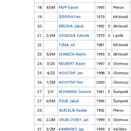
18.
4/DM
PAPP Daniel
1995
Přerov
19.
ŠIŠPERA Petr
1979
KKVeselí
20.
BŘEČKA Jakub
1992
3
SKVeselí
21.
2/VM
SVOBODA Zdeněk
1970
3
Lipník
22.
TŮMA Jiří
1981
KKVeselí
23.
5/DM
CHABIČA Martin
1995
3
SKVeselí
24.
3/ZS
NEUBERT Adam
1997
3
Olomouc
25.
4/ZS
NOVOTNÝ Jan
1998
3
Olomouc
26.
1/ZM
NOVOTNÝ Petr
2000
Olomouc
27.
2/V
BEDNÁREK Čestmír
1961
3
Šumperk
27.
6/DM
ŠVUB Jakub
1996
Šumperk
29.
SKÁCELÍK Radek
1992
Přerov
30.
2/ZM
VRUBLOVSKÝ Jan
1999
3
Olomouc
31.
3/ZM
KAMINSKÝ Jan
1999
3
Val.Mez.