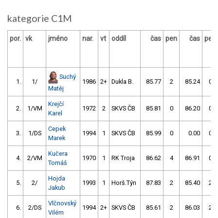
kategorie C1M
por.
vk
jméno
nar.
vt
oddíl
čas
pen
čas
pen
Suchý
1.
1/
1986
2+
Dukla B.
85.77
2
85.24
0
Matěj
Krejčí
2.
1/VM
1972
2
SKVS ČB
85.81
0
86.20
0
Karel
Cepek
3.
1/DS
1994
1
SKVS ČB
85.99
0
0.00
0
Marek
Kučera
4.
2/VM
1970
1
RK Troja
86.62
4
86.91
0
Tomáš
Hojda
5.
2/
1993
1
Horš.Týn
87.83
2
85.40
2
Jakub
Vlčnovský
6.
2/DS
1994
2+
SKVS ČB
85.61
2
86.03
2
Vilém