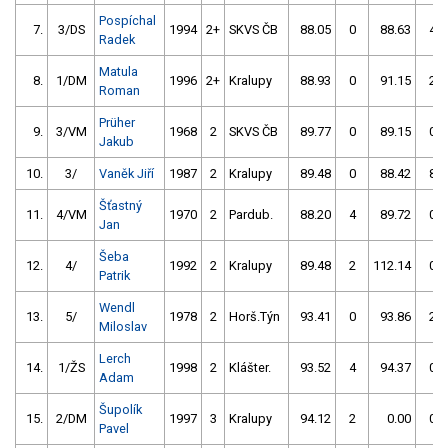
Pospíchal
7.
3/DS
1994
2+
SKVS ČB
88.05
0
88.63
4
Radek
Matula
8.
1/DM
1996
2+
Kralupy
88.93
0
91.15
2
Roman
Prüher
9.
3/VM
1968
2
SKVS ČB
89.77
0
89.15
0
Jakub
10.
3/
Vaněk Jiří
1987
2
Kralupy
89.48
0
88.42
8
Šťastný
11.
4/VM
1970
2
Pardub.
88.20
4
89.72
0
Jan
Šeba
12.
4/
1992
2
Kralupy
89.48
2
112.14
0
Patrik
Wendl
13.
5/
1978
2
Horš.Týn
93.41
0
93.86
2
Miloslav
Lerch
14.
1/ŽS
1998
2
Klášter.
93.52
4
94.37
0
Adam
Šupolík
15.
2/DM
1997
3
Kralupy
94.12
2
0.00
0
Pavel