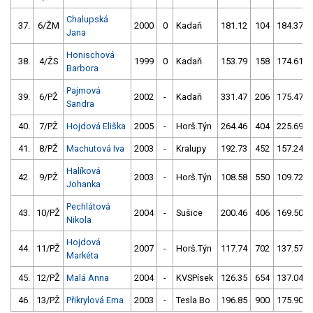
Chalupská
37.
6/ŽM
2000
0
Kadaň
181.12
104
184.37
Jana
Honischová
38.
4/ŽS
1999
0
Kadaň
153.79
158
174.61
Barbora
Pajmová
39.
6/PŽ
2002
-
Kadaň
331.47
206
175.47
Sandra
40.
7/PŽ
Hojdová Eliška
2005
-
Horš.Týn
264.46
404
225.69
41.
8/PŽ
Machutová Iva
2003
-
Kralupy
192.73
452
157.24
Halíková
42.
9/PŽ
2003
-
Horš.Týn
108.58
550
109.72
Johanka
Pechlátová
43.
10/PŽ
2004
-
Sušice
200.46
406
169.50
Nikola
Hojdová
44.
11/PŽ
2007
-
Horš.Týn
117.74
702
137.57
Markéta
45.
12/PŽ
Malá Anna
2004
-
KVSPísek
126.35
654
137.04
46.
13/PŽ
Přikrylová Ema
2003
-
Tesla Bo
196.85
900
175.90