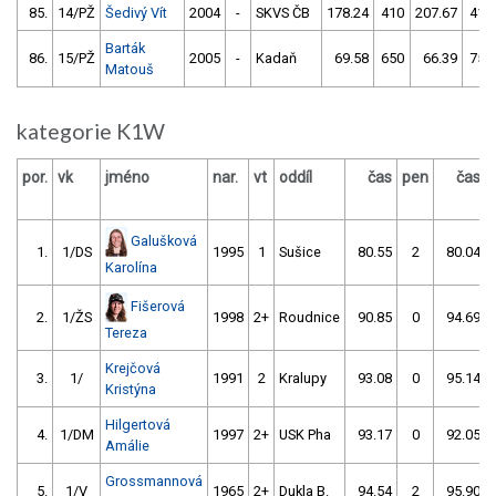
85.
14/PŽ
Šedivý Vít
2004
-
SKVS ČB
178.24
410
207.67
410
Barták
86.
15/PŽ
2005
-
Kadaň
69.58
650
66.39
752
Matouš
kategorie K1W
por.
vk
jméno
nar.
vt
oddíl
čas
pen
čas
Galušková
1.
1/DS
1995
1
Sušice
80.55
2
80.04
Karolína
Fišerová
2.
1/ŽS
1998
2+
Roudnice
90.85
0
94.69
Tereza
Krejčová
3.
1/
1991
2
Kralupy
93.08
0
95.14
Kristýna
Hilgertová
4.
1/DM
1997
2+
USK Pha
93.17
0
92.05
Amálie
Grossmannová
5.
1/V
1965
2+
Dukla B.
94.54
2
95.90