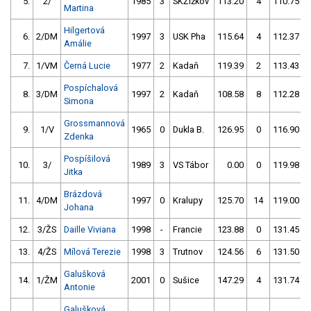
5.
2/
1985
3
SKŽižkov
113.20
4
110.75
Martina
Hilgertová
6.
2/DM
1997
3
USK Pha
115.64
4
112.37
Amálie
7.
1/VM
Černá Lucie
1977
2
Kadaň
119.39
2
113.43
Pospíchalová
8.
3/DM
1997
2
Kadaň
108.58
8
112.28
Simona
Grossmannová
9.
1/V
1965
0
Dukla B.
126.95
0
116.90
Zdenka
Pospíšilová
10.
3/
1989
3
VS Tábor
0.00
0
119.98
Jitka
Brázdová
11.
4/DM
1997
0
Kralupy
125.70
14
119.00
Johana
12.
3/ŽS
Daille Viviana
1998
-
Francie
123.88
0
131.45
13.
4/ŽS
Mílová Terezie
1998
3
Trutnov
124.56
6
131.50
Galušková
14.
1/ŽM
2001
0
Sušice
147.29
4
131.74
Antonie
Galušková