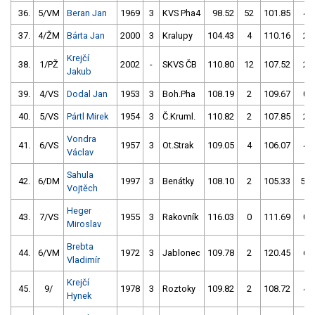
36.
5/VM
Beran Jan
1969
3
KVS Pha4
98.52
52
101.85
4
37.
4/ŽM
Bárta Jan
2000
3
Kralupy
104.43
4
110.16
2
Krejčí
38.
1/PŽ
2002
-
SKVS ČB
110.80
12
107.52
2
Jakub
39.
4/VS
Dodal Jan
1953
3
Boh.Pha
108.19
2
109.67
0
40.
5/VS
Pártl Mirek
1954
3
Č.Kruml.
110.82
2
107.85
2
Vondra
41.
6/VS
1957
3
Ot.Strak
109.05
4
106.07
4
Václav
Sahula
42.
6/DM
1997
3
Benátky
108.10
2
105.33
56
Vojtěch
Heger
43.
7/VS
1955
3
Rakovník
116.03
0
111.69
0
Miroslav
Brebta
44.
6/VM
1972
3
Jablonec
109.78
2
120.45
6
Vladimír
Krejčí
45.
9/
1978
3
Roztoky
109.82
2
108.72
4
Hynek