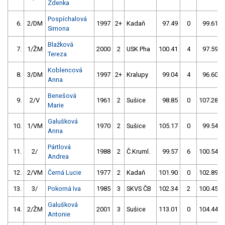
Zdenka
Pospíchalová
6.
2/DM
1997
2+
Kadaň
97.49
0
99.61
Simona
Blažková
7.
1/ŽM
2000
2
USK Pha
100.41
4
97.59
Tereza
Koblencová
8.
3/DM
1997
2+
Kralupy
99.04
4
96.60
Anna
Benešová
9.
2/V
1961
2
Sušice
98.85
0
107.28
Marie
Galušková
10.
1/VM
1970
2
Sušice
105.17
0
99.54
Anna
Pártlová
11.
2/
1988
2
Č.Kruml.
99.57
6
100.54
Andrea
12.
2/VM
Černá Lucie
1977
2
Kadaň
101.90
0
102.89
13.
3/
Pokorná Iva
1985
3
SKVS ČB
102.34
2
100.45
Galušková
14.
2/ŽM
2001
3
Sušice
113.01
0
104.44
Antonie