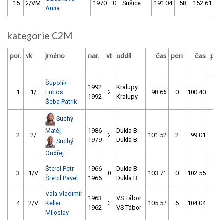
15.
2/VM
1970
0
Sušice
191.04
58
152.61
Anna
kategorie C2M
por.
vk
jméno
nar.
vt
oddíl
čas
pen
čas
pe
Šupolík
1992
Kralupy
1.
1/
Luboš
2
98.65
0
100.40
4
1992
Kralupy
Šeba Patrik
Suchý
Matěj
1986
Dukla B.
2.
2/
2
101.52
2
99.01
4
1979
Dukla B.
Suchý
Ondřej
Štercl Petr
1966
Dukla B.
3.
1/V
0
103.71
0
102.55
4
Štercl Pavel
1966
Dukla B.
Vala Vladimír
1963
VS Tábor
4.
2/V
Keller
3
105.57
6
104.04
2
1962
VS Tábor
Miloslav