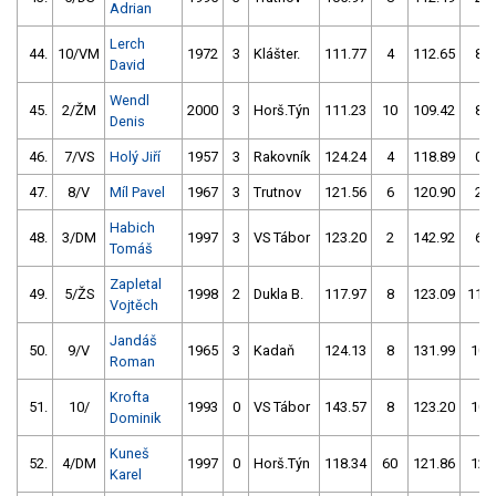
Adrian
Lerch
44.
10/VM
1972
3
Klášter.
111.77
4
112.65
8
David
Wendl
45.
2/ŽM
2000
3
Horš.Týn
111.23
10
109.42
8
Denis
46.
7/VS
Holý Jiří
1957
3
Rakovník
124.24
4
118.89
0
47.
8/V
Míl Pavel
1967
3
Trutnov
121.56
6
120.90
2
Habich
48.
3/DM
1997
3
VS Tábor
123.20
2
142.92
6
Tomáš
Zapletal
49.
5/ŽS
1998
2
Dukla B.
117.97
8
123.09
114
Vojtěch
Jandáš
50.
9/V
1965
3
Kadaň
124.13
8
131.99
10
Roman
Krofta
51.
10/
1993
0
VS Tábor
143.57
8
123.20
10
Dominik
Kuneš
52.
4/DM
1997
0
Horš.Týn
118.34
60
121.86
12
Karel