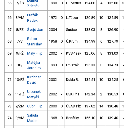
Leitner
65.
7/ŽS
1998
0
Hubertus
124.88
4
132.86
54
Zdeněk
Pražák
66.
8/VM
1972
0
L.Tábor
120.89
10
124.59
10
Radek
67.
8/PŽ
Švejd Jan
2004
-
Sušice
138.03
8
126.90
4
Babor
68.
7/V
1958
0
Č.Kruml.
134.99
6
127.79
4
Stanislav
69.
9/PŽ
Malý Filip
2002
-
KVSPísek
125.06
8
131.03
4
Matějka
70.
10/
1993
0
Ot.Strak
125.33
8
134.73
4
Jaroslav
Kirchner
71.
10/PŽ
2002
-
Dukla B.
135.51
10
134.25
0
David
Urbánek
72.
11/PŽ
2002
-
USK Pha
142.34
2
130.53
8
Matyáš
73.
9/ŽM
Cubr Filip
2000
0
ČSAD Plz
137.82
14
130.48
10
Sahula
74.
9/VM
1968
0
Benátky
166.10
10
139.40
4
Martin