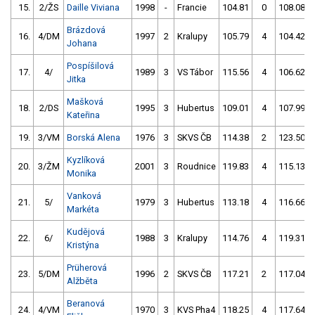
15.
2/ŽS
Daille Viviana
1998
-
Francie
104.81
0
108.08
Brázdová
16.
4/DM
1997
2
Kralupy
105.79
4
104.42
Johana
Pospíšilová
17.
4/
1989
3
VS Tábor
115.56
4
106.62
Jitka
Mašková
18.
2/DS
1995
3
Hubertus
109.01
4
107.99
Kateřina
19.
3/VM
Borská Alena
1976
3
SKVS ČB
114.38
2
123.50
Kyzlíková
20.
3/ŽM
2001
3
Roudnice
119.83
4
115.13
Monika
Vanková
21.
5/
1979
3
Hubertus
113.18
4
116.66
Markéta
Kudějová
22.
6/
1988
3
Kralupy
114.76
4
119.31
Kristýna
Prüherová
23.
5/DM
1996
2
SKVS ČB
117.21
2
117.04
Alžběta
Beranová
24.
4/VM
1970
3
KVS Pha4
118.25
4
117.64