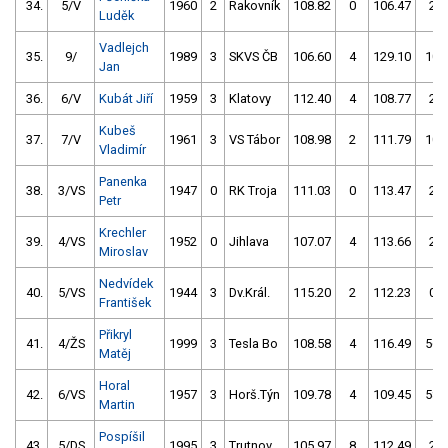
34.
5/V
1960
2
Rakovník
108.82
0
106.47
2
Luděk
Vadlejch
35.
9/
1989
3
SKVS ČB
106.60
4
129.10
10
Jan
36.
6/V
Kubát Jiří
1959
3
Klatovy
112.40
4
108.77
2
Kubeš
37.
7/V
1961
3
VS Tábor
108.98
2
111.79
10
Vladimír
Panenka
38.
3/VS
1947
0
RK Troja
111.03
0
113.47
2
Petr
Krechler
39.
4/VS
1952
0
Jihlava
107.07
4
113.66
2
Miroslav
Nedvídek
40.
5/VS
1944
3
Dv.Král.
115.20
2
112.23
0
František
Přikryl
41.
4/ŽS
1999
3
Tesla Bo
108.58
4
116.49
56
Matěj
Horal
42.
6/VS
1957
3
Horš.Týn
109.78
4
109.45
58
Martin
Pospíšil
43.
5/DS
1995
3
Trutnov
105.97
8
112.49
2