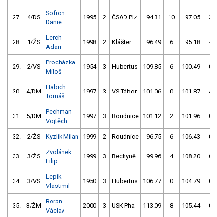
Sofron
27.
4/DS
1995
2
ČSAD Plz
94.31
10
97.05
2
Daniel
Lerch
28.
1/ŽS
1998
2
Klášter.
96.49
6
95.18
4
Adam
Procházka
29.
2/VS
1954
3
Hubertus
109.85
6
100.49
0
Miloš
Habich
30.
4/DM
1997
3
VS Tábor
101.06
0
101.87
4
Tomáš
Pechman
31.
5/DM
1997
3
Roudnice
101.12
2
101.96
0
Vojtěch
32.
2/ŽS
Kyzlík Milan
1999
2
Roudnice
96.75
6
106.43
0
Zvolánek
33.
3/ŽS
1999
3
Bechyně
99.96
4
108.20
0
Filip
Lepík
34.
3/VS
1950
3
Hubertus
106.77
0
104.79
0
Vlastimil
Beran
35.
3/ŽM
2000
3
USK Pha
113.09
8
105.44
0
Václav