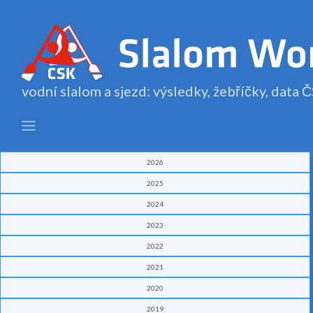
vodní slalom a sjezd: výsledky, žebříčky, data
2026
2025
2024
2023
2022
2021
2020
2019