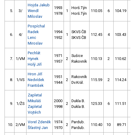
Hojda Jakub
1993
Horš.Týn
5.
3/
Wendl
1
110.05
6
104.19
4
1978
Horš.Týn
Miloslav
Pospíchal
Radek
1994
SKVS ČB
6.
4/
1
112.45
4
103.43
8
Lenc
1952
SKVS ČB
Miroslav
Pechlát
1971
Sušice
7.
1/VM
Hynek
2
110.13
2
110.62
6
1957
Rakovník
Holý Jiří
Hron Jiří
1951
Rakovník
8.
1/VS
Nedvídek
2
115.59
2
114.24
0
1944
Dv.Král.
František
Zapletal
Mikuláš
2000
Dukla B.
9.
1/ŽS
2
125.33
6
111.51
4
Zapletal
1998
Dukla B.
Vojtěch
Vorel Zdeněk
1974
Pardub.
10.
2/VM
2
110.40
10
89.71
52
Šťastný Jan
1970
Pardub.