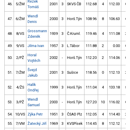
Rezek
46.
5/ŽM
2001
3
SKVS ČB
112.68
4
112.03
0
Tomáš
Wendl
47.
6/ŽM
2000
3
Horš.Týn
108.96
8
106.63
6
Denis
Grossmann
48.
8/VS
1939
3
Č.Kruml.
119.46
4
111.08
2
Zdeněk
49.
9/VS
Jilma Ivan
1957
3
L.Tábor
111.88
2
0.00
0
Horal
50.
2/PŽ
2002
-
Horš.Týn
112.20
2
114.06
0
Vojtěch
Švejd
51.
7/ŽM
2001
3
Sušice
118.56
0
112.13
2
Jakub
Halík
52.
4/ŽS
1999
3
Horš.Týn
111.04
4
133.18
8
Ondřej
Wendl
53.
3/PŽ
2003
-
Horš.Týn
127.20
10
116.02
0
Samuel
54.
10/VS
Zýka Petr
1951
3
ČSAD Plz
112.05
4
114.40
2
55.
7/VM
Žatecký Jiří
1969
3
KVSPísek
114.45
8
112.12
4