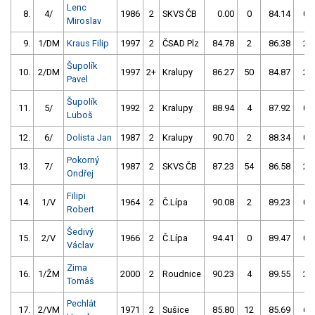
Lenc
8.
4/
1986
2
SKVS ČB
0.00
0
84.14
0
Miroslav
9.
1/DM
Kraus Filip
1997
2
ČSAD Plz
84.78
2
86.38
2
Šupolík
10.
2/DM
1997
2+
Kralupy
86.27
50
84.87
2
Pavel
Šupolík
11.
5/
1992
2
Kralupy
88.94
4
87.92
0
Luboš
12.
6/
Dolista Jan
1987
2
Kralupy
90.70
2
88.34
0
Pokorný
13.
7/
1987
2
SKVS ČB
87.23
54
86.58
2
Ondřej
Filipi
14.
1/V
1964
2
Č.Lípa
90.08
2
89.23
0
Robert
Šedivý
15.
2/V
1966
2
Č.Lípa
94.41
0
89.47
0
Václav
Zima
16.
1/ŽM
2000
2
Roudnice
90.23
4
89.55
2
Tomáš
Pechlát
17.
2/VM
1971
2
Sušice
85.80
12
85.69
6