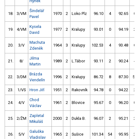
Hynek
Šindelář
18.
3/VM
1970
2
Loko Plz
96.10
4
92.65
0
Pavel
Kysela
19.
4/VM
1977
2
Kralupy
93.01
0
94.19
2
David
Machuta
20.
3/V
1964
3
Kralupy
102.53
4
93.48
0
Zdeněk
Jilma
21.
8/
1989
2
L.Tábor
93.11
2
90.24
4
Martin
Brázda
22.
3/DM
1996
2
Kralupy
86.72
8
87.30
50
Vendelín
23.
1/VS
Hron Jiří
1951
2
Rakovník
94.78
0
94.22
2
Chod
24.
4/V
1961
2
Blovice
95.67
0
96.20
0
Václav
Zapletal
25.
2/ŽM
2000
2
Dukla B.
96.07
2
95.21
2
Mikuláš
Galuška
26.
5/V
1965
2
Sušice
101.34
54
95.95
2
Vladislav