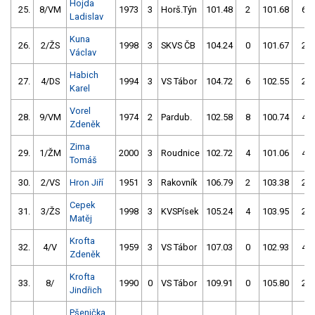
Hojda
25.
8/VM
1973
3
Horš.Týn
101.48
2
101.68
6
Ladislav
Kuna
26.
2/ŽS
1998
3
SKVS ČB
104.24
0
101.67
2
Václav
Habich
27.
4/DS
1994
3
VS Tábor
104.72
6
102.55
2
Karel
Vorel
28.
9/VM
1974
2
Pardub.
102.58
8
100.74
4
Zdeněk
Zima
29.
1/ŽM
2000
3
Roudnice
102.72
4
101.06
4
Tomáš
30.
2/VS
Hron Jiří
1951
3
Rakovník
106.79
2
103.38
2
Cepek
31.
3/ŽS
1998
3
KVSPísek
105.24
4
103.95
2
Matěj
Krofta
32.
4/V
1959
3
VS Tábor
107.03
0
102.93
4
Zdeněk
Krofta
33.
8/
1990
0
VS Tábor
109.91
0
105.80
2
Jindřich
Pšenička