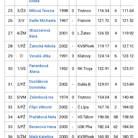
Eliška
25.
3/ŽS
Mílová Terezie
1998
3
Trutnov
116.54
6
111.64
26.
3/V
Daille Michaela
1967
-
Francie
121.72
0
121.52
Strasserová
27.
4/ŽM
2001
0
L.Žatec
126.53
4
119.92
Bára
28.
1/PŽ
Žatecká Nikola
2002
-
KVSPísek
119.17
4
127.10
29.
7/
Veselá Jitka
1991
3
Klatovy
124.14
6
123.12
Panenková
30.
1/VS
1952
0
RK Troja
132.91
8
125.51
Alena
Dvořáková
31.
2/PŽ
2002
-
Dukla B.
129.01
4
125.84
Dominika
32.
5/VM
Zelenková Iva
1974
0
Trutnov
154.04
8
140.46
33.
3/PŽ
Filipi Viktorie
2002
-
Č.Lípa
167.16
2
184.02
34.
4/PŽ
Pražáková Nela
2003
-
VS Tábor
196.06
58
158.56
35.
5/PŽ
Beranová Hana
2003
-
USK Pha
182.34
62
184.36
36.
5/ŽM
Malá Kateřina
2000
0
KVSPísek
163.93
54
180.70