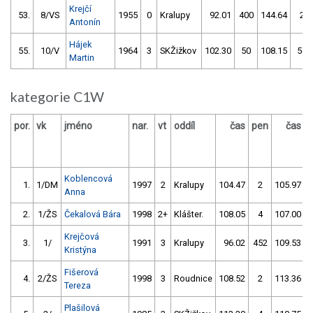
Krejčí
53.
8/VS
1955
0
Kralupy
92.01
400
144.64
2
Antonín
Hájek
55.
10/V
1964
3
SKŽižkov
102.30
50
108.15
56
Martin
kategorie C1W
por.
vk
jméno
nar.
vt
oddíl
čas
pen
čas
p
Koblencová
1.
1/DM
1997
2
Kralupy
104.47
2
105.97
Anna
2.
1/ŽS
Čekalová Bára
1998
2+
Klášter.
108.05
4
107.00
Krejčová
3.
1/
1991
3
Kralupy
96.02
452
109.53
Kristýna
Fišerová
4.
2/ŽS
1998
3
Roudnice
108.52
2
113.36
Tereza
Plašilová