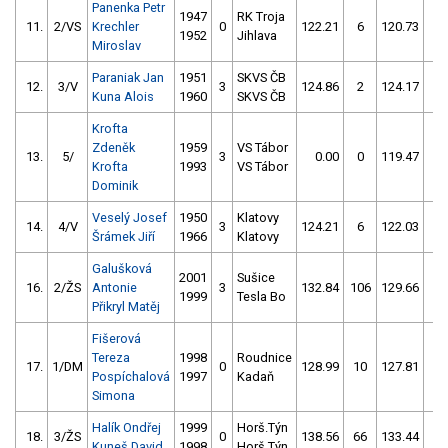
Panenka Petr
1947
RK Troja
11.
2/VS
Krechler
0
122.21
6
120.73
6
1952
Jihlava
Miroslav
Paraniak Jan
1951
SKVS ČB
12.
3/V
3
124.86
2
124.17
6
Kuna Alois
1960
SKVS ČB
Krofta
Zdeněk
1959
VS Tábor
13.
5/
3
0.00
0
119.47
10
Krofta
1993
VS Tábor
Dominik
Veselý Josef
1950
Klatovy
14.
4/V
3
124.21
6
122.03
8
Šrámek Jiří
1966
Klatovy
Galušková
2001
Sušice
16.
2/ŽS
Antonie
3
132.84
106
129.66
8
1999
Tesla Bo
Přikryl Matěj
Fišerová
Tereza
1998
Roudnice
17.
1/DM
0
128.99
10
127.81
10
Pospíchalová
1997
Kadaň
Simona
Halík Ondřej
1999
Horš.Týn
18.
3/ŽS
0
138.56
66
133.44
6
Kuneš David
1998
Horš.Týn