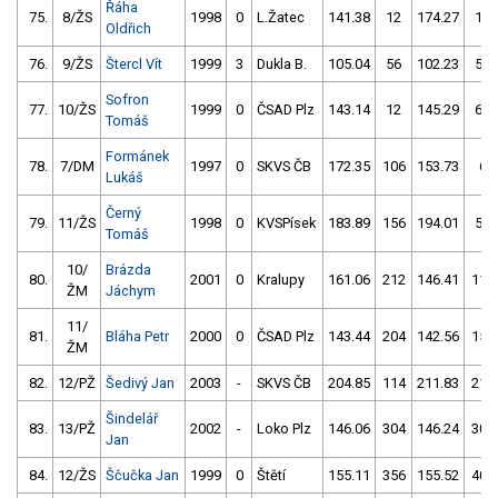
Řáha
75.
8/ŽS
1998
0
L.Žatec
141.38
12
174.27
12
Oldřich
76.
9/ŽS
Štercl Vít
1999
3
Dukla B.
105.04
56
102.23
52
Sofron
77.
10/ŽS
1999
0
ČSAD Plz
143.14
12
145.29
60
Tomáš
Formánek
78.
7/DM
1997
0
SKVS ČB
172.35
106
153.73
6
Lukáš
Černý
79.
11/ŽS
1998
0
KVSPísek
183.89
156
194.01
56
Tomáš
10/
Brázda
80.
2001
0
Kralupy
161.06
212
146.41
110
ŽM
Jáchym
11/
81.
Bláha Petr
2000
0
ČSAD Plz
143.44
204
142.56
156
ŽM
82.
12/PŽ
Šedivý Jan
2003
-
SKVS ČB
204.85
114
211.83
214
Šindelář
83.
13/PŽ
2002
-
Loko Plz
146.06
304
146.24
304
Jan
84.
12/ŽS
Ščučka Jan
1999
0
Štětí
155.11
356
155.52
402