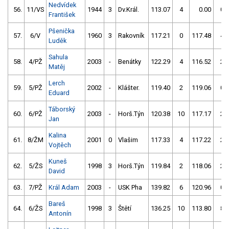
Nedvídek
56.
11/VS
1944
3
Dv.Král.
113.07
4
0.00
0
František
Pšenička
57.
6/V
1960
3
Rakovník
117.21
0
117.48
4
Luděk
Sahula
58.
4/PŽ
2003
-
Benátky
122.29
4
116.52
2
Matěj
Lerch
59.
5/PŽ
2002
-
Klášter.
119.40
2
119.06
0
Eduard
Táborský
60.
6/PŽ
2003
-
Horš.Týn
120.38
10
117.17
2
Jan
Kalina
61.
8/ŽM
2001
0
Vlašim
117.33
4
117.22
2
Vojtěch
Kuneš
62.
5/ŽS
1998
3
Horš.Týn
119.84
2
118.06
2
David
63.
7/PŽ
Král Adam
2003
-
USK Pha
139.82
6
120.96
0
Bareš
64.
6/ŽS
1998
3
Štětí
136.25
10
113.80
8
Antonín