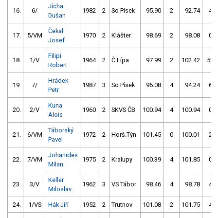
Jícha
16.
6/
1982
2
So Písek
95.90
2
92.74
4
Dušan
Čekal
17.
5/VM
1970
2
Klášter.
98.69
2
98.08
0
Josef
Filipi
18.
1/V
1964
2
Č.Lípa
97.99
2
102.42
52
Robert
Hrádek
19.
7/
1987
3
So Písek
96.08
4
94.24
6
Petr
Kuna
20.
2/V
1960
2
SKVS ČB
100.94
4
100.94
0
Alois
Táborský
21.
6/VM
1972
2
Horš.Týn
101.45
0
100.01
2
Pavel
Johanides
22.
7/VM
1975
2
Kralupy
100.39
4
101.85
0
Milan
Keller
23.
3/V
1962
3
VS Tábor
98.46
4
98.78
4
Miloslav
24.
1/VS
Hák Jiří
1952
2
Trutnov
101.08
2
101.75
4