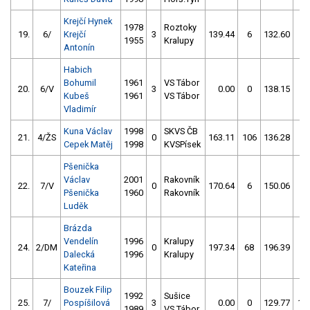
Krejčí Hynek
1978
Roztoky
19.
6/
Krejčí
3
139.44
6
132.60
10
1955
Kralupy
Antonín
Habich
Bohumil
1961
VS Tábor
20.
6/V
3
0.00
0
138.15
8
Kubeš
1961
VS Tábor
Vladimír
Kuna Václav
1998
SKVS ČB
21.
4/ŽS
0
163.11
106
136.28
14
Cepek Matěj
1998
KVSPísek
Pšenička
Václav
2001
Rakovník
22.
7/V
0
170.64
6
150.06
8
Pšenička
1960
Rakovník
Luděk
Brázda
Vendelín
1996
Kralupy
24.
2/DM
0
197.34
68
196.39
16
Dalecká
1996
Kralupy
Kateřina
Bouzek Filip
1992
Sušice
25.
7/
Pospíšilová
3
0.00
0
129.77
10
1989
VS Tábor