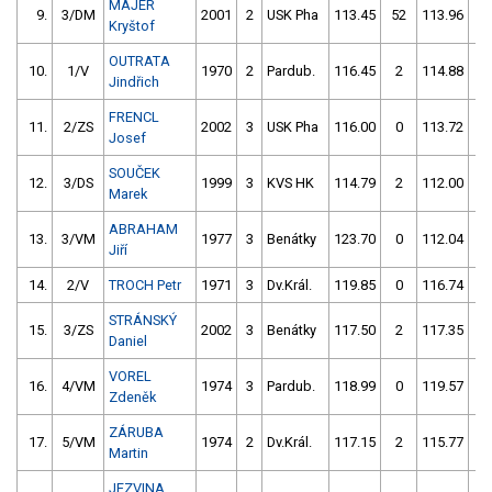
MAJER
9.
3/DM
2001
2
USK Pha
113.45
52
113.96
0
Kryštof
OUTRATA
10.
1/V
1970
2
Pardub.
116.45
2
114.88
0
Jindřich
FRENCL
11.
2/ZS
2002
3
USK Pha
116.00
0
113.72
2
Josef
SOUČEK
12.
3/DS
1999
3
KVS HK
114.79
2
112.00
4
Marek
ABRAHAM
13.
3/VM
1977
3
Benátky
123.70
0
112.04
4
Jiří
14.
2/V
TROCH Petr
1971
3
Dv.Král.
119.85
0
116.74
0
STRÁNSKÝ
15.
3/ZS
2002
3
Benátky
117.50
2
117.35
0
Daniel
VOREL
16.
4/VM
1974
3
Pardub.
118.99
0
119.57
6
Zdeněk
ZÁRUBA
17.
5/VM
1974
2
Dv.Král.
117.15
2
115.77
4
Martin
JEZVINA