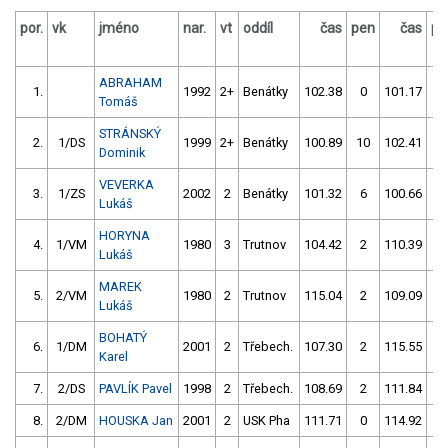
por.
vk
jméno
nar.
vt
oddíl
čas
pen
čas
pe
ABRAHAM
1.
1992
2+
Benátky
102.38
0
101.17
0
Tomáš
STRÁNSKÝ
2.
1/DS
1999
2+
Benátky
100.89
10
102.41
0
Dominik
VEVERKA
3.
1/ZS
2002
2
Benátky
101.32
6
100.66
2
Lukáš
HORYNA
4.
1/VM
1980
3
Trutnov
104.42
2
110.39
4
Lukáš
MAREK
5.
2/VM
1980
2
Trutnov
115.04
2
109.09
0
Lukáš
BOHATÝ
6.
1/DM
2001
2
Třebech.
107.30
2
115.55
4
Karel
7.
2/DS
PAVLÍK Pavel
1998
2
Třebech.
108.69
2
111.84
0
8.
2/DM
HOUSKA Jan
2001
2
USK Pha
111.71
0
114.92
0