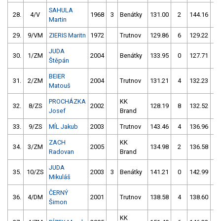
SAHULA
28.
4/V
1968
3
Benátky
131.00
2
144.16
4
Martin
29.
9/VM
ZIERIS Maritn
1972
Trutnov
129.86
6
129.22
4
JUDA
30.
1/ZM
2004
Benátky
133.95
0
127.71
8
Štěpán
BEIER
31.
2/ZM
2004
Trutnov
131.21
4
132.23
4
Matouš
PROCHÁZKA
KK
32.
8/ZS
2002
128.19
8
132.52
8
Josef
Brand
33.
9/ZS
MÍL Jakub
2003
Trutnov
143.46
4
136.96
0
ZACH
KK
34.
3/ZM
2005
134.98
2
136.58
2
Radovan
Brand
JUDA
35.
10/ZS
2003
3
Benátky
141.21
0
142.99
8
Mikuláš
ČERNÝ
36.
4/DM
2001
Trutnov
138.58
4
138.60
4
Šimon
KK