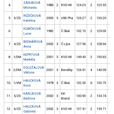
ZÁRUBOVÁ
4.
1986
2
KVS HK
124.25
2
125.55
2
Michaela
RŮŽIČKOVÁ
5.
3/ZS
2003
3
USK Pha
126.27
2
130.20
0
Kateřina
KUBÍČKOVÁ
6.
1982
Č.Skal.
132.13
2
129.03
0
Lucie
BEDNÁŘOVÁ
7.
4/ZS
2002
3
Č.Lípa
127.56
2
128.36
2
Anna
KEPRTOVÁ
8.
1/DM
2001
3
KVS HK
149.43
2
130.65
0
Markéta
DOLEŽALOVÁ
9.
2/DM
2001
3
Benátky
126.91
4
140.09
4
Viktorie
HAUCKOVÁ
10.
1/VM
1978
3
Č.Skal.
132.53
0
133.73
2
Ilona
KARLÍKOVÁ
KK
11.
5/ZS
2002
3
130.93
2
134.74
6
Barbora
Brand
HAUCKOVÁ
12.
6/ZS
2002
3
KVS HK
137.41
2
159.71
2
Gabriela