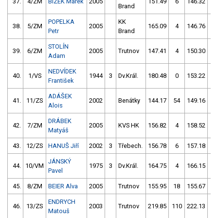
37.
4/ZM
BÍZEK Marek
2005
151.49
6
146.32
2
Brand
POPELKA
KK
38.
5/ZM
2005
165.09
4
146.76
2
Petr
Brand
STOLÍN
39.
6/ZM
2005
Trutnov
147.41
4
150.30
2
Adam
NEDVÍDEK
40.
1/VS
1944
3
Dv.Král.
180.48
0
153.22
0
František
ADÁŠEK
41.
11/ZS
2002
Benátky
144.17
54
149.16
8
Alois
DRÁBEK
42.
7/ZM
2005
KVS HK
156.82
4
158.52
2
Matyáš
43.
12/ZS
HANUŠ Jiří
2002
3
Třebech.
156.78
6
157.18
5
JÁNSKÝ
44.
10/VM
1975
3
Dv.Král.
164.75
4
166.15
4
Pavel
45.
8/ZM
BEIER Alva
2005
Trutnov
155.95
18
155.67
1
ENDRYCH
46.
13/ZS
2003
Trutnov
219.85
110
222.13
1
Matouš