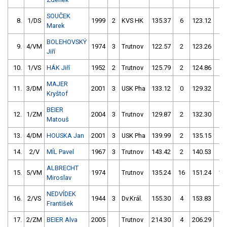
SOUČEK
8.
1/DS
1999
2
KVS HK
135.37
6
123.12
0
Marek
BOLEHOVSKÝ
9.
4/VM
1974
3
Trutnov
122.57
2
123.26
2
Jiří
10.
1/VS
HÁK Jiří
1952
2
Trutnov
125.79
2
124.86
0
MAJER
11.
3/DM
2001
3
USK Pha
133.12
0
129.32
2
Kryštof
BEIER
12.
1/ZM
2004
3
Trutnov
129.87
2
132.30
2
Matouš
13.
4/DM
HOUSKA Jan
2001
3
USK Pha
139.99
2
135.15
4
14.
2/V
MÍL Pavel
1967
3
Trutnov
143.42
2
140.53
0
ALBRECHT
15.
5/VM
1974
Trutnov
135.24
16
151.24
12
Miroslav
NEDVÍDEK
16.
2/VS
1944
3
Dv.Král.
155.30
4
153.83
2
František
17.
2/ZM
BEIER Alva
2005
Trutnov
214.30
4
206.29
2