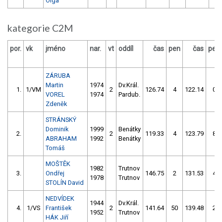
Olga
kategorie C2M
por.
vk
jméno
nar.
vt
oddíl
čas
pen
čas
pen
ZÁRUBA
Martin
1974
Dv.Král.
1.
1/VM
2
126.74
4
122.14
0
VOREL
1974
Pardub.
Zdeněk
STRÁNSKÝ
Dominik
1999
Benátky
2.
2
119.33
4
123.79
8
ABRAHAM
1992
Benátky
Tomáš
MOŠTĚK
1982
Trutnov
3.
Ondřej
146.75
2
131.53
4
1978
Trutnov
STOLÍN David
NEDVÍDEK
1944
Dv.Král.
4.
1/VS
František
2
141.64
50
139.48
2
1952
Trutnov
HÁK Jiří