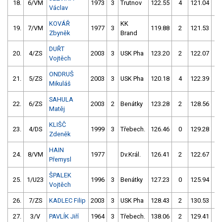
18.
6/VM
1973
3
Trutnov
122.55
4
121.04
0
Václav
KOVÁŘ
KK
19.
7/VM
1977
3
119.88
2
121.53
4
Zbyněk
Brand
DUŘT
20.
4/ZS
2003
3
USK Pha
123.20
2
122.07
0
Vojtěch
ONDRUŠ
21.
5/ZS
2003
3
USK Pha
120.18
4
122.39
6
Mikuláš
SAHULA
22.
6/ZS
2003
2
Benátky
123.28
2
128.56
2
Matěj
KLIŠČ
23.
4/DS
1999
3
Třebech.
126.46
0
129.28
4
Zdeněk
HAIN
24.
8/VM
1977
Dv.Král.
126.41
2
122.67
4
Přemysl
ŠPALEK
25.
1/U23
1996
3
Benátky
127.23
0
125.94
2
Vojtěch
26.
7/ZS
KADLEC Filip
2003
3
USK Pha
128.43
2
130.53
2
27.
3/V
PAVLÍK Jiří
1964
3
Třebech.
138.06
2
129.41
2