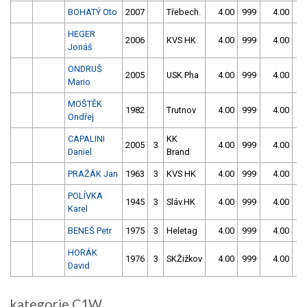
BOHATÝ Oto
2007
Třebech.
4.00
999
4.00
99
HEGER
2006
KVS HK
4.00
999
4.00
99
Jonáš
ONDRUŠ
2005
USK Pha
4.00
999
4.00
99
Mario
MOŠTĚK
1982
Trutnov
4.00
999
4.00
99
Ondřej
CAPALINI
KK
2005
3
4.00
999
4.00
99
Daniel
Brand
PRAŽÁK Jan
1963
3
KVS HK
4.00
999
4.00
99
POLÍVKA
1945
3
Sláv.HK
4.00
999
4.00
99
Karel
BENEŠ Petr
1975
3
Heletag
4.00
999
4.00
99
HORÁK
1976
3
SKŽižkov
4.00
999
4.00
99
David
kategorie C1W