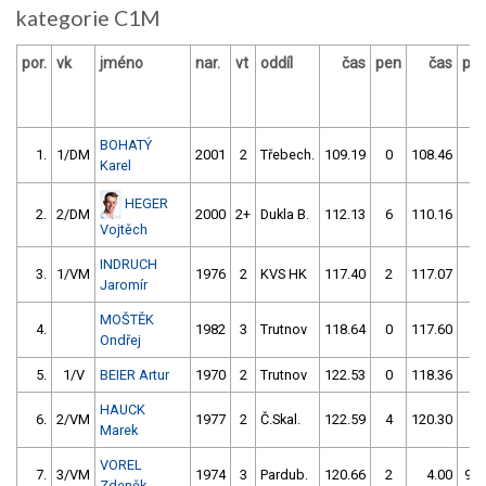
kategorie C1M
por.
vk
jméno
nar.
vt
oddíl
čas
pen
čas
pe
BOHATÝ
1.
1/DM
2001
2
Třebech.
109.19
0
108.46
0
Karel
HEGER
2.
2/DM
2000
2+
Dukla B.
112.13
6
110.16
0
Vojtěch
INDRUCH
3.
1/VM
1976
2
KVS HK
117.40
2
117.07
0
Jaromír
MOŠTĚK
4.
1982
3
Trutnov
118.64
0
117.60
0
Ondřej
5.
1/V
BEIER Artur
1970
2
Trutnov
122.53
0
118.36
2
HAUCK
6.
2/VM
1977
2
Č.Skal.
122.59
4
120.30
2
Marek
VOREL
7.
3/VM
1974
3
Pardub.
120.66
2
4.00
99
Zdeněk