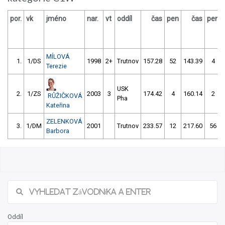
por.
vk
jméno
nar.
vt
oddíl
čas
pen
čas
pen
MÍLOVÁ
1.
1/DS
1998
2+
Trutnov
157.28
52
143.39
4
Terezie
USK
2.
1/ZS
2003
3
174.42
4
160.14
2
RŮŽIČKOVÁ
Pha
Kateřina
ZELENKOVÁ
3.
1/DM
2001
Trutnov
233.57
12
217.60
56
Barbora
Oddíl