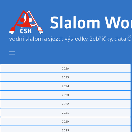
vodní slalom a sjezd: výsledky, žebříčky, data
2026
2025
2024
2023
2022
2021
2020
2019