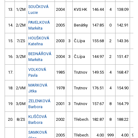
SOUČKOVÁ
13.
1/ZM
2004
KVS HK
146.44
4
138.09
2
Lucie
PAVELKOVÁ
14.
2/ZM
2005
Benátky
147.85
0
142.91
0
Markéta
HOUŠKOVÁ
15.
7/ZS
2003
3
Č.Lípa
155.68
2
143.36
2
Kateřina
BEDNÁŘOVÁ
16.
3/ZM
2004
3
Č.Lípa
144.97
2
151.47
2
Markéta
VOLKOVÁ
17.
1985
Trutnov
149.55
4
168.47
4
Pavla
MARKOVÁ
18.
2/VM
1978
Trutnov
176.51
4
154.90
4
Jitka
ZELENKOVÁ
19.
3/DM
2001
3
Trutnov
157.67
8
164.79
6
Barbora
KLIŠČOVÁ
20.
8/ZS
2002
Třebech.
182.87
8
188.22
2
Barbora
SAMKOVÁ
2005
Třebech.
4.00
999
4.00
99