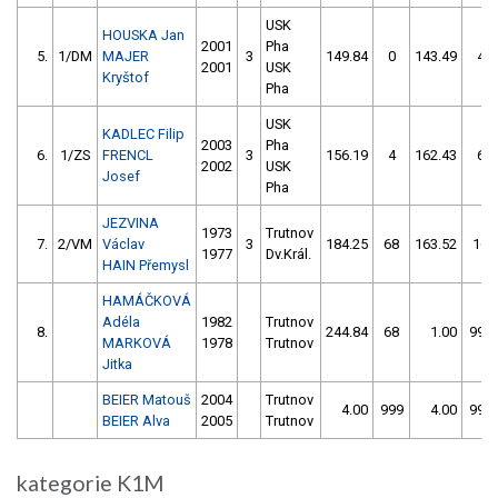
USK
HOUSKA Jan
2001
Pha
5.
1/DM
MAJER
3
149.84
0
143.49
4
2001
USK
Kryštof
Pha
USK
KADLEC Filip
2003
Pha
6.
1/ZS
FRENCL
3
156.19
4
162.43
6
2002
USK
Josef
Pha
JEZVINA
1973
Trutnov
7.
2/VM
Václav
3
184.25
68
163.52
16
1977
Dv.Král.
HAIN Přemysl
HAMÁČKOVÁ
Adéla
1982
Trutnov
8.
244.84
68
1.00
999
MARKOVÁ
1978
Trutnov
Jitka
BEIER Matouš
2004
Trutnov
4.00
999
4.00
999
BEIER Alva
2005
Trutnov
kategorie K1M