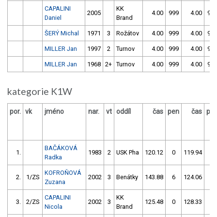
CAPALINI
KK
2005
4.00
999
4.00
99
Daniel
Brand
ŠERÝ Michal
1971
3
Rožátov
4.00
999
4.00
99
MILLER Jan
1997
2
Turnov
4.00
999
4.00
99
MILLER Jan
1968
2+
Turnov
4.00
999
4.00
99
kategorie K1W
por.
vk
jméno
nar.
vt
oddíl
čas
pen
čas
pe
BAČÁKOVÁ
1.
1983
2
USK Pha
120.12
0
119.94
0
Radka
KOFROŇOVÁ
2.
1/ZS
2002
3
Benátky
143.88
6
124.06
0
Zuzana
CAPALINI
KK
3.
2/ZS
2002
3
125.48
0
128.33
0
Nicola
Brand